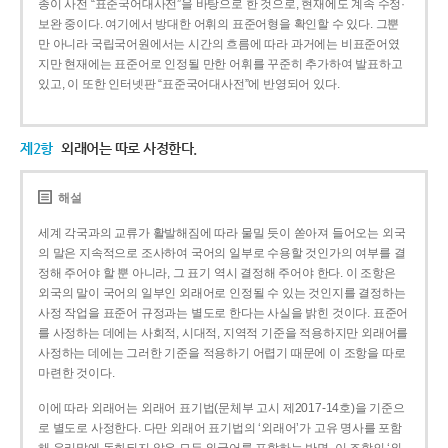
종이 사전 “표준국어대사전”을 바탕으로 한 것으로, 현재에도 계속 수정·
보완 중이다. 여기에서 방대한 어휘의 표준어형을 확인할 수 있다. 그뿐
만 아니라 국립국어원에서는 시간의 흐름에 따라 과거에는 비표준어였
지만 현재에는 표준어로 인정될 만한 어휘를 꾸준히 추가하여 발표하고
있고, 이 또한 인터넷판 “표준국어대사전”에 반영되어 있다.
제2항
외래어는 따로 사정한다.
해설
세계 각국과의 교류가 활발해짐에 따라 물밀 듯이 쏟아져 들어오는 외국
의 말은 지속적으로 조사하여 국어의 일부로 수용할 것인가의 여부를 결
정해 주어야 할 뿐 아니라, 그 표기 역시 결정해 주어야 한다. 이 조항은
외국의 말이 국어의 일부인 외래어로 인정될 수 있는 것인지를 결정하는
사정 작업을 표준어 규정과는 별도로 한다는 사실을 밝힌 것이다. 표준어
를 사정하는 데에는 사회적, 시대적, 지역적 기준을 적용하지만 외래어를
사정하는 데에는 그러한 기준을 적용하기 어렵기 때문에 이 조항을 따로
마련한 것이다.
이에 따라 외래어는 외래어 표기법(문체부 고시 제2017-14호)을 기준으
로 별도로 사정한다. 다만 외래어 표기법의 ‘외래어’가 고유 명사를 포함