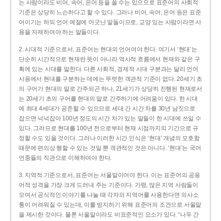
는 사람이라도 비어, 속어, 은어 등을 쓸 수는 있으므로 표준어의 사회적
기준은 상당히 느슨하다고 할 수 있다. 그러나 비어, 속어, 은어 등은 표준
어이기는 하되 언어 예절에 어긋난 말들이므로, 교양 있는 사람이라면 사
용을 자제하여야 하는 말들이다.
2. 시대적 기준으로서, 표준어는 현대의 언어여야 한다. 여기서 ‘현대’는
단순히 시간적으로 현재란 뜻이 아니라 역사적 흐름에서 현재와 같은 구
획에 있는 시대를 말한다. 다른 사회적, 경제적 시대 구분과는 달리 언어
사용에서 현대를 구분하는 데에는 뚜렷한 객관적 기준이 없다. 20세기 초
의 구어가 현대의 말로 간주되곤 하나, 21세기가 상당히 진행된 현재로서
는 20세기 초의 구어를 현대의 말로 간주하기에 어려움이 있다. 한 시대
에 최대 4세대가 공존할 수 있으므로 세대 간 시간 차를 30년 남짓으로
잡으면 넉넉잡아 100년 정도의 시간 차가 있는 말들이 한 시대에 쓰일 수
있다. 그러므로 현대를 100년 전으로부터 현재 시점까지의 기간으로 규
정할 수도 있을 것이다. 그러나 이러한 시간 인식은 ‘현대’ 개념의 모호함
때문에 편의상 행할 수 있는 것일 뿐 객관적인 것은 아니다. ‘현대’는 국어
언중들의 직관으로 이해하여야 한다.
3. 지역적 기준으로서, 표준어는 서울말이어야 한다. 이는 표준어의 공용
어적 성격을 가장 크게 드러내 주는 기준이다. 가령, 많은 지역 사람들이
모여서 공식적인 이야기를 나눌 때 각자의 지역어를 사용한다면 의사소
통이 어려워질 수 있는데, 이를 방지하기 위해 표준어의 조건으로 서울말
을 제시한 것이다. 물론 서울말이라도 비표준적인 요소가 있다. “나두 간