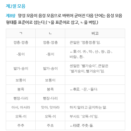
제2절 모음
제8항
양성 모음이 음성 모음으로 바뀌어 굳어진 다음 단어는 음성 모음
형태를 표준어로 삼는다.(ㄱ을 표준어로 삼고, ㄴ을 버림.)
ㄱ
ㄴ
비고
깡충-깡충
깡총-깡총
큰말은 ‘껑충껑충’임.
←童-이. 귀-, 막-, 선-, 쌍-, 검-,
-둥이
-동이
바람-, 흰-.
센말은 ‘빨가숭이’, 큰말은
발가-숭이
발가-송이
‘벌거숭이, 뻘거숭이’임.
보퉁이
보통이
봉죽
봉족
←奉足. ~꾼, ~들다.
뻗정-다리
뻗장-다리
아서, 아서라
앗아, 앗아라
하지 말라고 금지하는 말.
오뚝-이
오똑-이
부사도 ‘오뚝-이’임.
주추
주초
←柱礎. 주춧-돌.