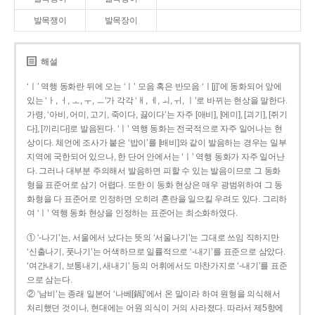
발목쟁이
발목장이
해설
‘ㅣ’ 역행 동화란 뒤에 오는 ‘ㅣ’ 모음 혹은 반모음 ‘ㅣ[j]’에 동화되어 앞에
있는 ‘ㅏ, ㅓ, ㅗ, ㅜ, ㅡ’가 각각 ‘ㅐ, ㅔ, ㅚ, ㅟ, ㅣ’로 바뀌는 현상을 말한다.
가령, ‘아비, 어미, 고기, 죽이다, 끓이다’는 자주 [애비], [에미], [괴기], [쥐기
다], [끼리다]로 발음된다. ‘ㅣ’ 역행 동화는 전국적으로 자주 일어나는 현
상이다. 체언에 조사가 붙은 ‘밥이’를 [배비]와 같이 발음하는 경우는 일부
지역에 국한되어 있으나, 한 단어 안에서는 ‘ㅣ’ 역행 동화가 자주 일어난
다. 그러나 대부분 주의해서 발음하면 피할 수 있는 발음이므로 그 동화
형을 표준어로 삼기 어렵다. 또한 이 동화 현상은 매우 광범위하여 그 동
화형을 다 표준어로 인정하면 오히려 혼란을 일으킬 우려도 있다. 그리하
여 ‘ㅣ’ 역행 동화 현상을 인정하는 표준어는 최소화하였다.
① ‘-나기’는, 서울에서 났다는 뜻의 ‘서울나기’는 그대로 쓰임 직하지만
‘신출나기, 풋나기’는 어색하므로 일률적으로 ‘-내기’를 표준으로 삼았다.
‘여간내기, 보통내기, 새내기’ 등의 어휘에서도 마찬가지로 ‘-내기’를 표준
으로 삼는다.
② ‘남비’는 종래 일본어 ‘나베[鍋]’에서 온 말이라 하여 원형을 의식해서
처리했던 것이나, 현대에는 어원 의식이 거의 사라졌다. 따라서 제5항에