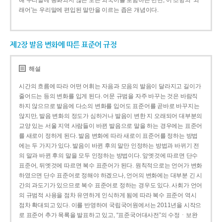
해 우리말에 동화되지 않은 모든 외국어를 포함하는 반면, 이 조항의 ‘외
래어’는 우리말에 편입된 말만을 이르는 좁은 개념이다.
제2장 발음 변화에 따른 표준어 규정
해설
시간의 흐름에 따라 어떤 어휘는 자음과 모음의 발음이 달라지고 길이가
줄어드는 등의 변화를 입게 된다. 어문 규범을 자주 바꾸는 것은 바람직
하지 않으므로 발음에 다소의 변화를 입어도 표준어를 곧바로 바꾸지는
않지만, 발음 변화의 정도가 심하거나 발음이 변한 지 오래되어 대부분의
교양 있는 서울 지역 사람들이 바뀐 발음으로 말을 하는 경우에는 표준어
를 새로이 정하게 된다. 발음 변화에 따라 새로이 표준어를 정하는 방법
에는 두 가지가 있다. 발음이 바뀐 후의 말만 인정하는 방법과 바뀌기 전
의 말과 바뀐 후의 말을 모두 인정하는 방법이다. 앞엣것에 따르면 단수
표준어, 뒤엣것에 따르면 복수 표준어가 된다. 원칙적으로는 언어가 변화
하였으면 단수 표준어로 정해야 하겠으나, 언어의 변화에는 대부분 긴 시
간의 과도기가 있으므로 복수 표준어로 정하는 경우도 있다. 사회가 언어
의 규범적 사용을 점차 유연하게 인식하게 됨에 따라 복수 표준어 역시
점차 확대되고 있다. 이를 반영하여 국립국어원에서는 2011년을 시작으
로 표준어 추가 목록을 발표하고 있고, “표준국어대사전”의 수정ㆍ보완