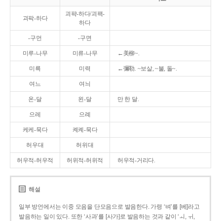
괴퍅-하다/괴팩-
괴팍-하다
하다
-구먼
-구면
미루-나무
미류-나무
←美柳~.
미륵
미력
←彌勒. ~보살, ~불, 돌~.
여느
여늬
온-달
왼-달
만 한 달.
으레
으례
케케-묵다
켸켸-묵다
허우대
허위대
허우적-허우적
허위적-허위적
허우적-거리다.
해설
일부 방언에서는 이중 모음을 단모음으로 발음한다. 가령 ‘벼’를 [베]라고
발음하는 일이 있다. 또한 ‘사과’를 [사가]로 발음하는 것과 같이 ‘ㅚ, ㅟ,