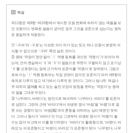
해설
제11항은 제8항~제10항에서 제시한 모음 변화에 속하지 않는 예들을 보
인 조항이다. 변화된 발음이 굳어진 경우 그것을 표준으로 삼는다는 원칙
은 동일하게 적용된다.
① ‘-구려’와 ‘-구료’는 미묘한 의미 차가 있는 듯도 하나 언중이 분명히 의
식할 수 없으므로 ‘-구려’ 쪽만 살린 것이다.
② 원래 ‘깍정이’였던 말이 ‘ㅣ’ 역행 동화를 겪으면 ‘깍젱이’가 되어야 하
는데, 언어 현실에서 ‘ㅐ’와 ‘ㅔ’가 발음으로 뚜렷이 구별되지 않고 표기상
‘ㅐ’를 선호한다는 점에 근거하여 표준어를 ‘깍쟁이’로 정하였다. 그럼으
로써 이는 ‘ㅣ’ 역행 동화와는 직접 관련이 없어진 표준어가 되어 제9항의
예외로 다루지 않고 여기에서 다루게 된 것이다. 그러나 밤나무, 떡갈나
무 따위의 열매를 싸고 있는 술잔 모양의 받침을 뜻하는 ‘깍정이’는 원래
의 말을 그대로 두었다.
③ ‘나무래다, 바래다’는 방언으로 해석하여 ‘나무라다, 바라다’를 표준어
로 삼았다. 그런데 근래 ‘바라다’에서 파생된 명사 ‘바람’을 ‘바램’으로 잘
못 쓰는 경향이 있다. ‘바람[風]’과의 혼동을 피하려는 심리 때문인 듯하
다. 그러나 동사가 ‘바라다’인 이상 그로부터 파생된 명사가 ‘바램’이 될
수는 없어 비고에서 이를 명기하였다. ‘바라다’의 활용형으로, ‘바랬다, 바
래요’는 비표준형이고 ‘바랐다, 바라요’가 표준형이 된다. ‘나무랐다, 나무