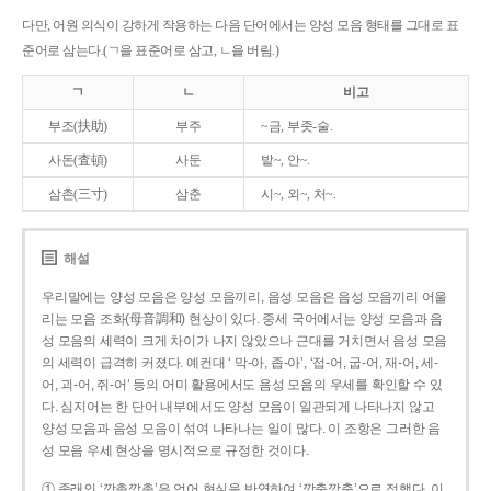
다만, 어원 의식이 강하게 작용하는 다음 단어에서는 양성 모음 형태를 그대로 표
준어로 삼는다.(ㄱ을 표준어로 삼고, ㄴ을 버림.)
ㄱ
ㄴ
비고
부조(扶助)
부주
~금, 부좃-술.
사돈(査頓)
사둔
밭~, 안~.
삼촌(三寸)
삼춘
시~, 외~, 처~.
해설
우리말에는 양성 모음은 양성 모음끼리, 음성 모음은 음성 모음끼리 어울
리는 모음 조화(母音調和) 현상이 있다. 중세 국어에서는 양성 모음과 음
성 모음의 세력이 크게 차이가 나지 않았으나 근대를 거치면서 음성 모음
의 세력이 급격히 커졌다. 예컨대 ‘ 막-아, 좁-아’, ‘접-어, 굽-어, 재-어, 세-
어, 괴-어, 쥐-어’ 등의 어미 활용에서도 음성 모음의 우세를 확인할 수 있
다. 심지어는 한 단어 내부에서도 양성 모음이 일관되게 나타나지 않고
양성 모음과 음성 모음이 섞여 나타나는 일이 많다. 이 조항은 그러한 음
성 모음 우세 현상을 명시적으로 규정한 것이다.
① 종래의 ‘깡총깡총’은 언어 현실을 반영하여 ‘깡충깡충’으로 정했다. 이