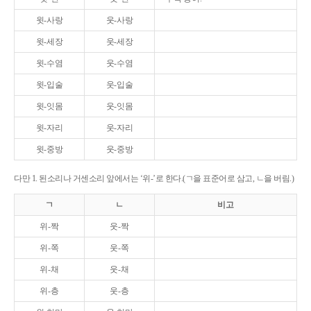
윗-사랑
웃-사랑
윗-세장
웃-세장
윗-수염
웃-수염
윗-입술
웃-입술
윗-잇몸
웃-잇몸
윗-자리
웃-자리
윗-중방
웃-중방
다만 1. 된소리나 거센소리 앞에서는 ‘위-’로 한다.(ㄱ을 표준어로 삼고, ㄴ을 버림.)
ㄱ
ㄴ
비고
위-짝
웃-짝
위-쪽
웃-쪽
위-채
웃-채
위-층
웃-층