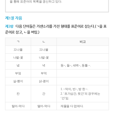
을 통해 표준어의 목록을 갱신하고 있다.
제1절 자음
제3항
다음 단어들은 거센소리를 가진 형태를 표준어로 삼는다.(ㄱ을 표
준어로 삼고, ㄴ을 버림.)
ㄱ
ㄴ
비고
끄나풀
끄나불
나팔-꽃
나발-꽃
녘
녁
동~, 들~, 새벽~, 동틀 ~.
부엌
부억
살-쾡이
삵-괭이
1. ~막이, 빈~, 방 한 ~.
칸
간
2. ‘초가삼간, 윗간’의 경우에는
‘간’임.
털어-먹다
떨어-먹다
재물을 다 없애다.