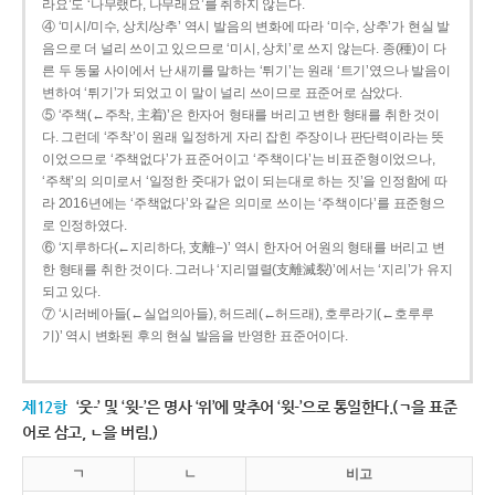
라요’도 ‘나무랬다, 나무래요’를 취하지 않는다.
④ ‘미시/미수, 상치/상추’ 역시 발음의 변화에 따라 ‘미수, 상추’가 현실 발
음으로 더 널리 쓰이고 있으므로 ‘미시, 상치’로 쓰지 않는다. 종(種)이 다
른 두 동물 사이에서 난 새끼를 말하는 ‘튀기’는 원래 ‘트기’였으나 발음이
변하여 ‘튀기’가 되었고 이 말이 널리 쓰이므로 표준어로 삼았다.
⑤ ‘주책(←주착, 主着)’은 한자어 형태를 버리고 변한 형태를 취한 것이
다. 그런데 ‘주착’이 원래 일정하게 자리 잡힌 주장이나 판단력이라는 뜻
이었으므로 ‘주책없다’가 표준어이고 ‘주책이다’는 비표준형이었으나,
‘주책’의 의미로서 ‘일정한 줏대가 없이 되는대로 하는 짓’을 인정함에 따
라 2016년에는 ‘주책없다’와 같은 의미로 쓰이는 ‘주책이다’를 표준형으
로 인정하였다.
⑥ ‘지루하다(←지리하다, 支離--)’ 역시 한자어 어원의 형태를 버리고 변
한 형태를 취한 것이다. 그러나 ‘지리멸렬(支離滅裂)’에서는 ‘지리’가 유지
되고 있다.
⑦ ‘시러베아들(←실업의아들), 허드레(←허드래), 호루라기(←호루루
기)’ 역시 변화된 후의 현실 발음을 반영한 표준어이다.
제12항
‘웃-’ 및 ‘윗-’은 명사 ‘위’에 맞추어 ‘윗-’으로 통일한다.(ㄱ을 표준
어로 삼고, ㄴ을 버림.)
ㄱ
ㄴ
비고