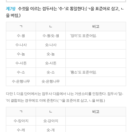
제7항
수컷을 이르는 접두사는 '수-'로 통일한다.(ㄱ을 표준어로 삼고, ㄴ
을 버림.)
ㄱ
ㄴ
비고
수-꿩
수-퀑/숫-꿩
'장끼'도 표준어임.
수-나사
숫-나사
수-놈
숫-놈
수-사돈
숫-사돈
수-소
숫-소
'황소'도 표준어임.
수-은행나무
숫-은행나무
다만 1. 다음 단어에서는 접두사 다음에서 나는 거센소리를 인정한다. 접두사 '암-
'이 결합되는 경우에도 이에 준한다.(ㄱ을 표준어로 삼고, ㄴ을 버림.)
ㄱ
ㄴ
비고
수-캉아지
숫-강아지
수-캐
숫-개