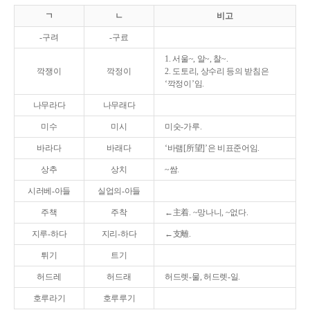
ㄱ
ㄴ
비고
-구려
-구료
1. 서울~, 알~, 찰~.
깍쟁이
깍정이
2. 도토리, 상수리 등의 받침은
‘깍정이’임.
나무라다
나무래다
미수
미시
미숫-가루.
바라다
바래다
‘바램[所望]’은 비표준어임.
상추
상치
~쌈.
시러베-아들
실업의-아들
주책
주착
←主着. ~망나니, ~없다.
지루-하다
지리-하다
←支離.
튀기
트기
허드레
허드래
허드렛-물, 허드렛-일.
호루라기
호루루기