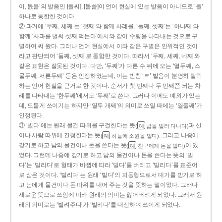
이, 돐을’의 발음인 [돌씨], [돌쓸]이 언어 현실에 있는 발음이 아니므로 ‘돌’
하나로 통합한 것이다.
② 과거에 ‘두째, 세째’는 ‘첫째’와 함께 차례를, ‘둘째, 셋째’는 ‘하나째’와
함께 ‘사과를 벌써 셋째 먹는다’에서와 같이 수량을 나타내는 것으로 구
별하여 써 왔다. 그러나 언어 현실에서 이와 같은 구별은 인위적인 것이
라고 판단되어 ‘둘째, 셋째’로 통합한 것이다. 따라서 ‘두째, 세째, 네째’와
같은 표현은 잘못된 것이다. 다만, ‘두째’가 다른 수 뒤에 오는 ‘열두째, 스
물두째, 서른두째’ 등은 인정하였는데, 이는 받침 ‘ㄹ’ 발음이 분명히 탈락
하는 언어 현실을 근거로 한 것이다. 순서가 첫 번째나 두 번째쯤 되는 차
례를 나타내는 ‘한두째’에서도 ‘두째’로 쓴다. 그러나 이에도 예외가 있는
데, 드물게 쓰이기는 하지만 ‘열두 개째’의 의미로 쓰일 때에는 ‘열둘째’가
인정된다.
③ ‘빌다’에는 원래 물건 따위를 구걸한다는 뜻
과 신
(
밥을 빌러 다니다)
예
이나 사람 따위에 간청한다는 뜻
, 그리고 나중에
(
하늘에 소원을 빌다)
예
갚기로 하고 남의 물건이나 돈을 쓴다는 뜻
이 있
(
친구에게 돈을 빌다)
예
었다. 그런데 나중에 갚기로 하고 남의 물건이나 돈을 쓴다는 뜻의 ‘빌
다’는 ‘빌리다’로 형태가 바뀜에 따라 ‘빌다’를 버리고 ‘빌리다’를 표준어
로 삼은 것이다. ‘빌리다’는 원래 ‘빌다’의 피동형으로서 대가를 받기로 하
고 남에게 물건이나 돈 따위를 내어 주는 것을 뜻하는 말이었다. 그러나
새로운 뜻으로 쓰임에 따라 원래의 의미는 잃어버리게 되었다. 그래서 원
래의 의미로는 ‘빌려주다’가 ‘빌리다’를 대신하여 쓰이게 되었다.