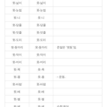
윗-넓이
웃-넓이
윗-눈썹
웃-눈썹
윗-니
웃-니
윗-당줄
웃-당줄
윗-덧줄
웃-덧줄
윗-도리
웃-도리
윗-동아리
웃-동아리
준말은 ‘윗동’임.
윗-막이
웃-막이
윗-머리
웃-머리
윗-목
웃-목
윗-몸
웃-몸
~ 운동.
윗-바람
웃-바람
윗-배
웃-배
윗-벌
웃-벌
윗-변
웃-변
수학 용어.