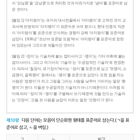
서 ‘강남콩’을 ‘강낭콩’으로 처리한 것과 마찬가지로 ‘냄비’를 표준어로 삼
은 것이다.
[붙임 1] ‘아지랑이’는 과거의 대사전들에서 ‘아지랭이’로 고쳐진 것이 교
과서에 반영되어 ‘아지랭이’가 표준어로 쓰여 왔으나, 현대 언중의 직관
이 ‘아지랑이’를 표준으로 인식하는 경향이 강해 ‘아지랑이’를 표준어로
삼았다. 1936년 “조선어 표준말 모음”에서 ‘아지랑이’를 표준어로 정한
바 있었는데 그것으로 되돌아간 것이다.
[붙임 2] ‘-장이’는 기술자에 붙는 접미사이고 ‘-쟁이’는 기타 어휘에 붙는
접미사이다. 그리고 여기서의 ‘기술자’는 ‘수공업적인 기술자’로 한정한
다. 따라서 ‘칠장이, 유기장이’에서는 ‘-장이’를 표준으로 삼고 ‘멋쟁이, 소
금쟁이, 골목쟁이’ 등에서는 ‘-쟁이’를 표준으로 삼았다. 또한 점을 치는
사람은 ‘점쟁이’가 되고 그림을 그리는 사람을 낮추어 가리키는 말은 ‘환
쟁이’가 된다. 이들은 수공업적인 기술자가 아니기 때문이다. 이처럼 의
미에 따라 ‘-장이’와 ‘-쟁이’를 구별해서 쓰기 때문에 갓을 만드는 기술자
는 ‘갓장이’, 갓을 쓴 사람을 낮잡아 이르는 말은 ‘갓쟁이’가 된다.
제10항
다음 단어는 모음이 단순화한 형태를 표준어로 삼는다.(ㄱ을 표
준어로 삼고, ㄴ을 버림.)
ㄱ
ㄴ
비고