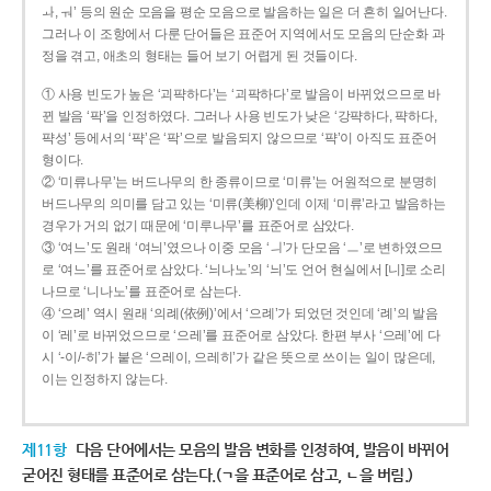
ㅘ, ㅝ’ 등의 원순 모음을 평순 모음으로 발음하는 일은 더 흔히 일어난다.
그러나 이 조항에서 다룬 단어들은 표준어 지역에서도 모음의 단순화 과
정을 겪고, 애초의 형태는 들어 보기 어렵게 된 것들이다.
① 사용 빈도가 높은 ‘괴퍅하다’는 ‘괴팍하다’로 발음이 바뀌었으므로 바
뀐 발음 ‘팍’을 인정하였다. 그러나 사용 빈도가 낮은 ‘강퍅하다, 퍅하다,
퍅성’ 등에서의 ‘퍅’은 ‘팍’으로 발음되지 않으므로 ‘퍅’이 아직도 표준어
형이다.
② ‘미류나무’는 버드나무의 한 종류이므로 ‘미류’는 어원적으로 분명히
버드나무의 의미를 담고 있는 ‘미류(美柳)’인데 이제 ‘미류’라고 발음하는
경우가 거의 없기 때문에 ‘미루나무’를 표준어로 삼았다.
③ ‘여느’도 원래 ‘여늬’였으나 이중 모음 ‘ㅢ’가 단모음 ‘ㅡ’로 변하였으므
로 ‘여느’를 표준어로 삼았다. ‘늬나노’의 ‘늬’도 언어 현실에서 [니]로 소리
나므로 ‘니나노’를 표준어로 삼는다.
④ ‘으례’ 역시 원래 ‘의례(依例)’에서 ‘으례’가 되었던 것인데 ‘례’의 발음
이 ‘레’로 바뀌었으므로 ‘으레’를 표준어로 삼았다. 한편 부사 ‘으레’에 다
시 ‘-이/-히’가 붙은 ‘으레이, 으레히’가 같은 뜻으로 쓰이는 일이 많은데,
이는 인정하지 않는다.
제11항
다음 단어에서는 모음의 발음 변화를 인정하여, 발음이 바뀌어
굳어진 형태를 표준어로 삼는다.(ㄱ을 표준어로 삼고, ㄴ을 버림.)