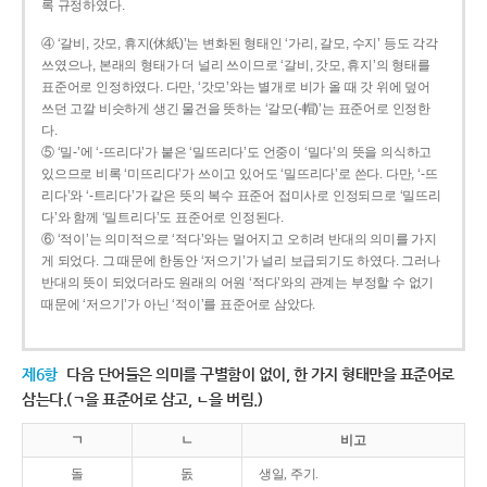
록 규정하였다.
④ ‘갈비, 갓모, 휴지(休紙)’는 변화된 형태인 ‘가리, 갈모, 수지’ 등도 각각
쓰였으나, 본래의 형태가 더 널리 쓰이므로 ‘갈비, 갓모, 휴지’의 형태를
표준어로 인정하였다. 다만, ‘갓모’와는 별개로 비가 올 때 갓 위에 덮어
쓰던 고깔 비슷하게 생긴 물건을 뜻하는 ‘갈모(-帽)’는 표준어로 인정한
다.
⑤ ‘밀-’에 ‘-뜨리다’가 붙은 ‘밀뜨리다’도 언중이 ‘밀다’의 뜻을 의식하고
있으므로 비록 ‘미뜨리다’가 쓰이고 있어도 ‘밀뜨리다’로 쓴다. 다만, ‘-뜨
리다’와 ‘-트리다’가 같은 뜻의 복수 표준어 접미사로 인정되므로 ‘밀뜨리
다’와 함께 ‘밀트리다’도 표준어로 인정된다.
⑥ ‘적이’는 의미적으로 ‘적다’와는 멀어지고 오히려 반대의 의미를 가지
게 되었다. 그 때문에 한동안 ‘저으기’가 널리 보급되기도 하였다. 그러나
반대의 뜻이 되었더라도 원래의 어원 ‘적다’와의 관계는 부정할 수 없기
때문에 ‘저으기’가 아닌 ‘적이’를 표준어로 삼았다.
제6항
다음 단어들은 의미를 구별함이 없이, 한 가지 형태만을 표준어로
삼는다.(ㄱ을 표준어로 삼고, ㄴ을 버림.)
ㄱ
ㄴ
비고
돌
돐
생일, 주기.