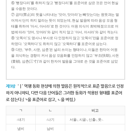
⑥ ‘뻗장다리’를 취하지 않고 ‘뻗정다리’를 표준어로 삼은 것은 언어 현실
을 수용한 것이다.
⑦ 금지(禁止)의 뜻을 나타내는 ‘앗아, 앗아라’는 빼앗는다는 원뜻과는 멀
어져서 단지 하지 말라는 뜻이 되었는데, 현실 발음에 따라 음성 모음 형
태를 취하여 ‘아서, 아서라’로 한 것이다. 어원 의식이 희박해졌으므로 어
법에 따라 ‘앗어, 앗어라’와 같이 적지 않고 ‘아서, 아서라’와 같이 적는다.
⑧ ‘오똑이’도 명사나 부사로 다 인정하지 않고 ‘오뚝이’만을 표준어로 정
하였다. ‘오똑하다’도 취하지 않고 ‘오뚝하다’를 표준어로 삼는다.
⑨ 다만, ‘부주, 사둔, 삼춘’은 널리 쓰이는 형태이나, 이들은 한자어 어원
을 의식하는 경향이 커서 음성 모음화를 인정하지 않고 ‘부조(扶助), 사돈
(査頓), 삼촌(三寸)’과 같이 한자어 발음을 그대로 쓴 것을 표준어로 삼았
다.
제9항
‘ㅣ’ 역행 동화 현상에 의한 발음은 원칙적으로 표준 발음으로 인정
하지 아니하되, 다만 다음 단어들은 그러한 동화가 적용된 형태를 표준어
로 삼는다.(ㄱ을 표준어로 삼고, ㄴ을 버림.)
ㄱ
ㄴ
비고
-내기
-나기
서울-, 시골-, 신출-, 풋-.
냄비
남비