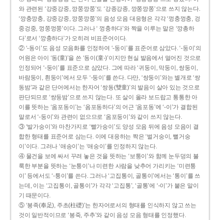
와 관련된 ‘강중강중, 깡쭝깡쭝’도 ‘강종강종, 깡쫑깡쫑’으로 쓰지 않는다.
‘깡충깡충, 강중강중, 깡쭝깡쭝’의 음성 모음 대응형은 각각 ‘껑충껑충, 겅
중겅중, 껑쭝껑쭝’이다. 그러나 ‘ 껑충하다’와 짝을 이루는 말은 ‘깡총하
다’로서 ‘깡충하다’가 오히려 비표준어이다.
② ‘-동이’도 음성 모음화를 인정하여 ‘-둥이’를 표준어로 삼았다. ‘-둥이’의
어원은 아이 ‘동(童)’을 쓴 ‘동이(童-)’이지만 현실 발음에서 멀어진 것으로
인정되어 ‘-둥이’를 표준으로 삼았다. 그에 따라 ‘귀둥이, 막둥이, 쌍둥이,
바람둥이, 흰둥이’에서 모두 ‘-둥이’를 쓴다. 다만, ‘쌍둥이’와는 별개로 ‘쌍
동밤’과 같은 단어에서는 한자어 ‘쌍동(雙童)’의 발음이 살아 있는 것으로
판단되므로 ‘쌍둥밤’으로 쓰지 않는다. 또 살이 올라 보드랍고 통통한 아
이를 뜻하는 ‘옴포동이’는 ‘옴포동하다’의 어근 ‘옴포동’에 ‘-이’가 결합된
말로서 ‘-둥이’와 관련이 없으므로 ‘옴포둥이’와 같이 쓰지 않는다.
③ ‘발가숭이’와 마찬가지로 ‘빨가숭이’도 양성 모음 뒤에 음성 모음이 결
합한 형태를 표준어로 삼는다. 이에 대응하는 짝은 ‘벌거숭이, 뻘거숭
이’이다. 그러나 ‘애송이’는 ‘애숭이’를 인정하지 않는다.
④ 물건을 보에 싸서 꾸려 놓은 것을 뜻하는 ‘보퉁이’와 함께 눈두덩의 불
룩한 부분을 뜻하는 ‘눈퉁이’나 미련한 사람을 낮추어 가리키는 ‘미련퉁
이’ 등에서도 ‘-퉁이’를 쓴다. 그러나 ‘고집통이, 골통이’에서는 ‘통이’를 쓰
는데, 이는 ‘고집통이, 골통이’가 각각 ‘고집통’, ‘골통’에 ‘-이’가 붙은 말이
기 때문이다.
⑤ ‘봉족(奉足), 주초(柱礎)’는 한자어로서의 형태를 인식하지 않고 쓰는
것이 일반적이므로 ‘봉죽, 주추’와 같이 음성 모음 형태를 인정했다.