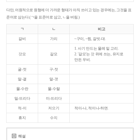
다만, 어원적으로 원형에 더 가까운 형태가 아직 쓰이고 있는 경우에는, 그것을 표
준어로 삼는다.(ㄱ을 표준어로 삼고, ㄴ을 버림.)
ㄱ
ㄴ
비고
갈비
가리
~구이, ~찜, 갈빗-대.
1. 사기 만드는 물레 밑 고리.
갓모
갈모
2. '갈모'는 갓 위에 쓰는, 유지로
만든 우비.
굴-젓
구-젓
말-곁
말-겻
물-수란
물-수랄
밀-뜨리다
미-뜨리다
적-이
저으기
적이-나, 적이나-하면.
휴지
수지
해설