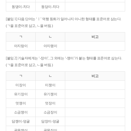
동댕이-치다
동당이-치다
[붙임 1] 다음 단어는 ‘ㅣ’ 역행 동화가 일어나지 아니한 형태를 표준어로 삼는다.
(ㄱ을 표준어로 삼고, ㄴ을 버림.)
ㄱ
ㄴ
비고
아지랑이
아지랭이
[붙임 2] 기술자에게는 ‘-장이’, 그 외에는 ‘-쟁이’가 붙는 형태를 표준어로 삼는다.
(ㄱ을 표준어로 삼고, ㄴ을 버림.)
ㄱ
ㄴ
비고
미장이
미쟁이
유기장이
유기쟁이
멋쟁이
멋장이
소금쟁이
소금장이
담쟁이-덩굴
담장이-덩굴
골목쟁이
골목장이