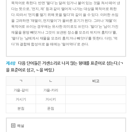
목적어로 취한다. 반면 ‘떨다’는 달려 있거나 붙어 있는 것을 쳐서 떼어 낸
다는 뜻으로, ‘먼지, 재’ 등과 같이 떨어져 나가는 대상을 목적어로 취한
다. 따라서 ‘먼지를 떨기 위해 옷을 털다’와 같이 쓸 수 있다. 이러한 쓰임
을 고려하면 ‘재떨이, 먼지떨이’가 올바른 표기가 된다. 그러나 ‘재물’이
목적어로 쓰이는 경우에는 유사한 의미로도 쓰인다. ‘털다’는 ‘남이 가진
재물을 몽땅 빼앗거나 그것이 보관된 장소를 모조리 뒤지어 훔치다’를,
‘떨다’는 ‘남에게서 재물을 모조리 훔치거나 빼앗다’를 뜻한다. 다만, ‘먹
다’와 결합해 합성어로 쓸 때에는 ‘털어먹다’로 쓴다.
제4항
다음 단어들은 거센소리로 나지 않는 형태를 표준어로 삼는다.(ㄱ
을 표준어로 삼고, ㄴ을 버림.)
ㄱ
ㄴ
비고
가을-갈이
가을-카리
거시기
거시키
분침
푼침
해설