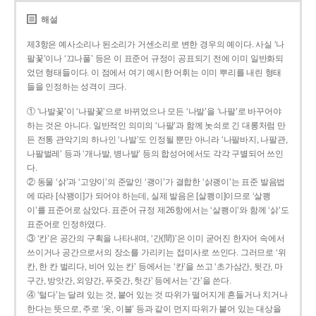
해설
제3항은 예사소리나 된소리가 거센소리로 변한 경우의 예이다. 사실 ‘나
팔꽃’이나 ‘끄나풀’ 등은 이 표준어 규정이 공표되기 전에 이미 일반화되
었던 형태들이다. 이 점에서 여기 예시한 어휘는 이미 뿌리를 내린 형태
들을 인정하는 성격이 크다.
① ‘나발꽃’이 ‘나팔꽃’으로 바뀌었으나 모든 ‘나발’을 ‘나팔’로 바꾸어야
하는 것은 아니다. 일반적인 의미의 ‘나팔’과 함께 놋쇠로 긴 대롱처럼 만
든 전통 관악기의 하나인 ‘나발’도 인정될 뿐만 아니라 ‘나팔바지, 나팔관,
나팔벌레’ 등과 ‘개나발, 병나발’ 등의 합성어에서도 각각 구별되어 쓰인
다.
② 동물 ‘삵’과 ‘고양이’의 준말인 ‘괭이’가 결합한 ‘삵괭이’는 표준 발음법
에 따라 [삭꽹이]가 되어야 하는데, 실제 발음은 [살쾡이]이므로 ‘살쾡
이’를 표준어로 삼았다. 표준어 규정 제26항에서는 ‘살쾡이’와 함께 ‘삵’도
표준어로 인정하였다.
③ ‘칸’은 공간의 구획을 나타내며, ‘간(間)’은 이미 굳어진 한자어 속에서
쓰이거나 공간으로서의 장소를 가리키는 접미사로 쓰인다. 그러므로 ‘위
칸, 한 칸 벌리다, 비어 있는 칸’ 등에서는 ‘칸’을 쓰고 ‘초가삼간, 뒷간, 마
구간, 방앗간, 외양간, 푸줏간, 헛간’ 등에서는 ‘간’을 쓴다.
④ ‘털다’는 달려 있는 것, 붙어 있는 것 따위가 떨어지게 흔들거나 치거나
한다는 뜻으로, 주로 ‘옷, 이불’ 등과 같이 먼지 따위가 붙어 있는 대상을