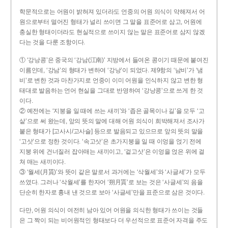
학문적으로는 어원이 밝혀져 있더라도 언중의 어원 의식이 약해져서 어
원으로부터 멀어진 형태가 널리 쓰이면 그 말을 표준어로 삼고, 어원에
충실한 형태이더라도 현실적으로 쓰이지 않는 말은 표준어로 삼지 않겠
다는 것을 다룬 조항이다.
① ‘강낭콩’은 중국의 ‘강남(江南)’ 지방에서 들여온 콩이기 때문에 붙여진
이름인데, ‘강남’의 형태가 변하여 ‘강낭’이 되었다. 제9항의 ‘남비’가 ‘냄
비’로 변한 것과 마찬가지로 언중이 이미 어원을 인식하지 않고 변한 형
태대로 발음하는 언어 현실을 그대로 반영하여 ‘강낭콩’으로 쓰게 한 것
이다.
② 예전에는 ‘지붕을 일 때에 쓰는 새끼’와 ‘좁은 골목이나 길’을 모두 ‘고
샅’으로 써 왔는데, 앞의 뜻의 말에 대해 어원 의식이 희박해져서 조사가
붙은 형태가 [고사시/고사슬] 등으로 발음되고 있으므로 앞의 뜻의 말을
‘고삿’으로 정한 것이다. ‘속고삿’은 초가지붕을 일 때 이엉을 얹기 전에
지붕 위에 건너질러 잡아매는 새끼이고, ‘겉고삿’은 이엉을 얹은 위에 걸
쳐 매는 새끼이다.
③ ‘월세(月貰)’와 뜻이 같은 말로서 과거에는 ‘삭월세’와 ‘사글세’가 모두
쓰였다. 그러나 ‘삭월세’를 한자어 ‘朔月貰’로 보는 것은 ‘사글세’의 음을
단순히 한자로 흉내 낸 것으로 보아 ‘사글세’만을 표준으로 삼은 것이다.
다만, 어원 의식이 여전히 남아 있어 어원을 의식한 형태가 쓰이는 것들
은 그 짝이 되는 비어원적인 형태보다 더 우선적으로 표준어 자격을 주도