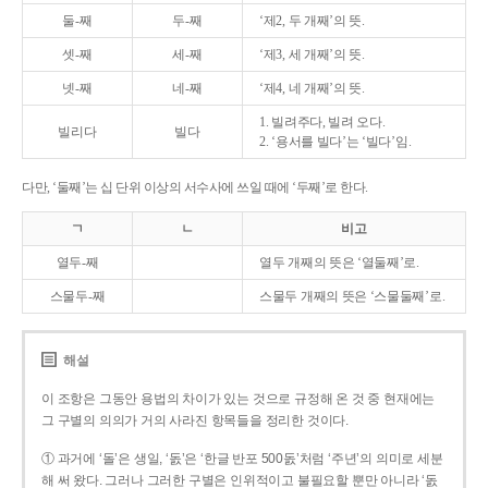
둘-째
두-째
‘제2, 두 개째’의 뜻.
셋-째
세-째
‘제3, 세 개째’의 뜻.
넷-째
네-째
‘제4, 네 개째’의 뜻.
1. 빌려주다, 빌려 오다.
빌리다
빌다
2. ‘용서를 빌다’는 ‘빌다’임.
다만, ‘둘째’는 십 단위 이상의 서수사에 쓰일 때에 ‘두째’로 한다.
ㄱ
ㄴ
비고
열두-째
열두 개째의 뜻은 ‘열둘째’로.
스물두-째
스물두 개째의 뜻은 ‘스물둘째’로.
해설
이 조항은 그동안 용법의 차이가 있는 것으로 규정해 온 것 중 현재에는
그 구별의 의의가 거의 사라진 항목들을 정리한 것이다.
① 과거에 ‘돌’은 생일, ‘돐’은 ‘한글 반포 500돐’처럼 ‘주년’의 의미로 세분
해 써 왔다. 그러나 그러한 구별은 인위적이고 불필요할 뿐만 아니라 ‘돐