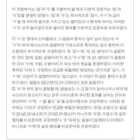
이 조항에서는 ‘암’과 ‘수’를 구별하여 쓸 때의 기본적 표준어는 ‘암’과
‘수’임을 분명히 밝혔다. ‘암’과 ‘수’는 역사적으로 ‘암ㅎ, 수ㅎ’과 같이
‘ㅎ’을 맨 마지막 음으로 가지고 있는 말이었으나 현대에 와서는 이러한
‘ㅎ’이 모두 떨어졌으므로 떨어진 형태를 기본적인 표준어로 규정하였다.
① ‘ㅎ’은 현대의 단어들에도 그 발음의 흔적이 많이 남아 있는데, 이
‘ㅎ’이 뒤의 예사소리와 결합하면 거센소리로 축약되는 일이 흔하여 이
조항에서 부가적으로 규정하였다. 즉 ‘암ㅎ’에 ‘개, 닭, 병아리’가 결합하
면 각각 ‘암캐, 암탉, 암평아리’가 되고 ‘수ㅎ’에 ‘개, 닭, 병아리’가 결합하
면 각각 ‘수캐, 수탉, 수평아리’가 되는 언어 현실을 존중하였다. 이러한
축약은 ‘다만 1’ 규정에서 언급한 예들에만 해당되는 것이므로 ‘암ㅎ, 수
ㅎ’에 ‘고양이’가 결합하더라도 ‘암고양이, 수고양이’와 같은 형태가 표준
어가 된다. 발음도 [암고양이], [수고양이]가 표준 발음이다.
② ‘수’와 뒤의 말이 결합할 때, 발음상 [ㄴ(ㄴ)] 첨가가 일어나거나 뒤의 예
사소리가 된소리가 되는 경우 사이시옷과 유사한 효과를 보이는 것이라
판단하여 ‘수’에 ‘ㅅ’을 붙인 ‘숫’을 표준어형으로 규정하였다. 이러한 경
우에는 ‘다만 2’ 규정에서 언급한 예들만 해당한다. ‘숫양, 숫염소’는 발음
이 [순냥], [순념소]이지 [수양], [수염소]가 아니므로 ‘수양, 수염소’와 같은
형태를 비표준어로 규정하였다. 또 ‘숫쥐’는 발음이 [숟쮜]이지 [수쥐]가
아니므로 ‘수쥐’와 같은 형태를 비표준어로 규정하였다.