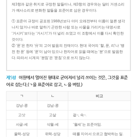
제3항과 같은 취지로 규정한 말들이나, 제3항의 경우와는 달리 거센소리
가 예사소리로 변화한 말들을 표준어로 삼은 경우이다.
① 표준어 규정이 공표된 1988년보다 이미 오래전부터 이름이 얼른 생각
나지 않거나 바로 말하기 곤란한 사람 또는 사물을 가리키는 대명사로
‘거시키’보다는 ‘거시기’가 더 널리 쓰였고 이 조항에서 이를 다시 확인한
것이다.
② ‘푼’은 한자 ‘分’의 고어 발음의 잔재이다. 현대 국어의 ‘할, 푼, 리’나 ‘땡
전 한 푼’ 등에 ‘푼’이 남아 있으나 한자어로 읽을 때에는 ‘분’으로 발음한
다. 따라서 시계의 ‘분침’은 ‘푼침’으로 쓰지 않는다.
제5항
어원에서 멀어진 형태로 굳어져서 널리 쓰이는 것은, 그것을 표준
어로 삼는다.(ㄱ을 표준어로 삼고, ㄴ을 버림.)
ㄱ
ㄴ
비고
강낭-콩
강남-콩
고삿
고샅
겉~, 속~.
사글-세
삭월-세
‘월세’는 표준어임.
울력-성당
위력-성당
떼를 지어서 으르고 협박하는 일.