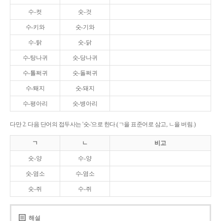
수-컷
숫-것
수-키와
숫-기와
수-탉
숫-닭
수-탕나귀
숫-당나귀
수-톨쩌귀
숫-돌쩌귀
수-퇘지
숫-돼지
수-평아리
숫-병아리
다만 2. 다음 단어의 접두사는 '숫-'으로 한다.(ㄱ을 표준어로 삼고, ㄴ을 버림.)
ㄱ
ㄴ
비고
숫-양
수-양
숫-염소
수-염소
숫-쥐
수-쥐
해설