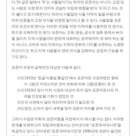
다.”와 같은 말에서 ‘두’는 서울말이기는 하지만 표준어는 아니다. 교양 있
는 사람은 오랜 문자 언어의 관습적 쓰임에 영향을 받아 ‘도’라고 쓰는 것
이 옳다고 믿기 때문이다. 따라서 서울말은 서울 지역의 말을 바탕으로
하되 언중들의 교양 의식을 반영한 말이라고 할 수 있다. 서울말을 표준
어의 조건으로 한다는 이러한 규정을 어떤 지역어를 사용하면 안 된다는
뜻으로 오해하면 안 된다. 표준어는 교육, 방송, 공식적 담화 등에서 써야
할 말이지 지역 사람들끼리 편하게 대화하는 경우에까지 꼭 써야 하는 말
이 아니다. 오히려 여러 지역어는 지역의 문화적 가치를 보존하는 소중한
자산이기도 하고 지역 사람들의 연대 의식을 강화하는 긍정적 기능을 하
기도 한다.
표준어 규정의 실제적인 대상은 다음과 같다.
(가) 1933년 ‘한글 마춤법 통일안’에서 표준어로 규정하였던 형태
가 그동안 자연스러운 언어 변화에 의해 고형(古形)이 된 것
(나) 1933년 당시 미처 사정의 대상이 되지 않아 표준어로서의 자
격을 인정받을 기회가 없었던 것
(다) 각 사전에서 달리 처리하여 정리가 필요한 것
(라) 방언, 신조어 등이 세력을 얻어 표준어 자리를 굳혀 가던 것
그러나 수많은 어휘의 표준어형을 규정에서 다 예시할 수는 없다. 이러한
한계를 보완하고자 국립국어원에서는 인터넷으로 “표준국어대사전”을
제공하고 있다. 인터넷판 “표준국어대사전”은 1999년에 초판이 발간된