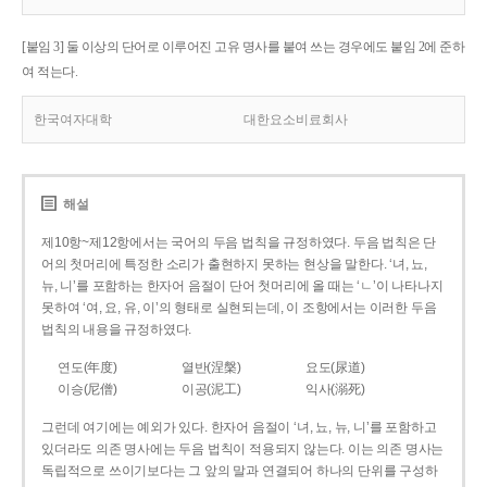
[붙임 3] 둘 이상의 단어로 이루어진 고유 명사를 붙여 쓰는 경우에도 붙임 2에 준하
여 적는다.
한국여자대학
대한요소비료회사
해설
제10항~제12항에서는 국어의 두음 법칙을 규정하였다. 두음 법칙은 단
어의 첫머리에 특정한 소리가 출현하지 못하는 현상을 말한다. ‘녀, 뇨,
뉴, 니’를 포함하는 한자어 음절이 단어 첫머리에 올 때는 ‘ㄴ’이 나타나지
못하여 ‘여, 요, 유, 이’의 형태로 실현되는데, 이 조항에서는 이러한 두음
법칙의 내용을 규정하였다.
연도(年度)
열반(涅槃)
요도(尿道)
이승(尼僧)
이공(泥工)
익사(溺死)
그런데 여기에는 예외가 있다. 한자어 음절이 ‘녀, 뇨, 뉴, 니’를 포함하고
있더라도 의존 명사에는 두음 법칙이 적용되지 않는다. 이는 의존 명사는
독립적으로 쓰이기보다는 그 앞의 말과 연결되어 하나의 단위를 구성하