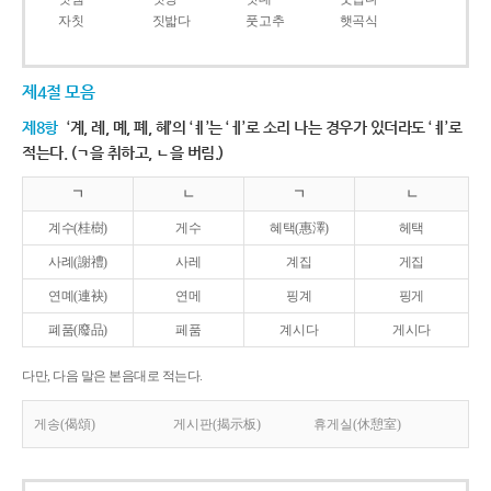
자칫
짓밟다
풋고추
햇곡식
제4절 모음
제8항
‘계, 례, 몌, 폐, 혜’의 ‘ㅖ’는 ‘ㅔ’로 소리 나는 경우가 있더라도 ‘ㅖ’로
적는다. (ㄱ을 취하고, ㄴ을 버림.)
ㄱ
ㄴ
ㄱ
ㄴ
계수(桂樹)
게수
혜택(惠澤)
헤택
사례(謝禮)
사레
계집
게집
연몌(連袂)
연메
핑계
핑게
폐품(廢品)
페품
계시다
게시다
다만, 다음 말은 본음대로 적는다.
게송(偈頌)
게시판(揭示板)
휴게실(休憩室)