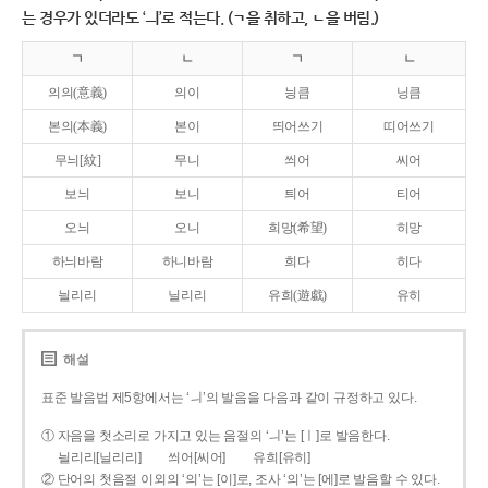
는 경우가 있더라도 ‘ㅢ’로 적는다. (ㄱ을 취하고, ㄴ을 버림.)
ㄱ
ㄴ
ㄱ
ㄴ
의의(意義)
의이
닁큼
닝큼
본의(本義)
본이
띄어쓰기
띠어쓰기
무늬[紋]
무니
씌어
씨어
보늬
보니
틔어
티어
오늬
오니
희망(希望)
히망
하늬바람
하니바람
희다
히다
늴리리
닐리리
유희(遊戱)
유히
해설
표준 발음법 제5항에서는 ‘ㅢ’의 발음을 다음과 같이 규정하고 있다.
① 자음을 첫소리로 가지고 있는 음절의 ‘ㅢ’는 [ㅣ]로 발음한다.
늴리리[닐리리]
씌어[씨어]
유희[유히]
② 단어의 첫음절 이외의 ‘의’는 [이]로, 조사 ‘의’는 [에]로 발음할 수 있다.