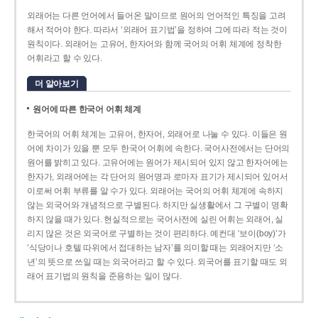
외래어는 다른 언어에서 들어온 말이므로 원어의 언어적인 특징을 고려
해서 적어야 한다. 따라서 ‘외래어 표기법’을 정하여 그에 따라 적는 것이
원칙이다. 외래어는 고유어, 한자어와 함께 국어의 어휘 체계에 정착한
어휘라고 할 수 있다.
더 알아보기
원어에 따른 한국어 어휘 체계
한국어의 어휘 체계는 고유어, 한자어, 외래어로 나눌 수 있다. 이들은 원
어에 차이가 있을 뿐 모두 한국어 어휘에 속한다. 국어사전에서는 단어의
원어를 밝히고 있다. 고유어에는 원어가 제시되어 있지 않고 한자어에는
한자가, 외래어에는 각 단어의 원어명과 로마자 표기가 제시되어 있어서
이로써 어휘 부류를 알 수가 있다. 외래어는 국어의 어휘 체계에 속하지
않는 외국어와 개념적으로 구별된다. 하지만 실생활에서 그 구별이 명확
하지 않을 때가 있다. 현실적으로는 국어사전에 실린 어휘는 외래어, 실
리지 않은 것은 외국어로 구별하는 것이 편리하다. 예컨대 ‘보이(boy)’가
‘식당이나 호텔 따위에서 접대하는 남자’를 의미할 때는 외래어지만 ‘소
년’의 뜻으로 쓰일 때는 외국어라고 할 수 있다. 외국어를 표기할 때도 외
래어 표기법의 원칙을 준용하는 일이 많다.