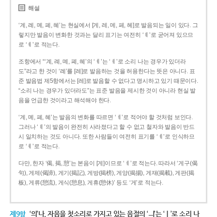
해설
‘계, 례, 몌, 폐, 혜’는 현실에서 [게, 레, 메, 페, 헤]로 발음되는 일이 있다. 그
렇지만 발음이 변화한 것과는 달리 표기는 여전히 ‘ㅖ’로 굳어져 있으므
로 ‘ㅖ’로 적는다.
조항에서 “‘계, 례, 몌, 폐, 혜’의 ‘ㅖ’는 ‘ㅔ’로 소리 나는 경우가 있더라
도”라고 한 것이 ‘례’를 [레]로 발음하는 것을 허용한다는 뜻은 아니다. 표
준 발음법 제5항에서는 [레]로 발음할 수 없다고 명시하고 있기 때문이다.
“소리 나는 경우가 있더라도”는 표준 발음을 제시한 것이 아니라 현실 발
음을 언급한 것이라고 해석해야 한다.
‘계, 몌, 폐, 혜’는 발음의 변화를 따르면 ‘ㅔ’로 적어야 할 것처럼 보인다.
그러나 ‘ㅖ’의 발음이 완전히 사라졌다고 할 수 없고 철자와 발음이 반드
시 일치하는 것도 아니다. 또한 사람들이 여전히 표기를 ‘ㅖ’로 인식하므
로 ‘ㅖ’로 적는다.
다만, 한자 ‘偈, 揭, 憩’는 본음이 [게]이므로 ‘ㅔ’로 적는다. 따라서 ‘게구(偈
句), 게제(偈諦), 게기(揭記), 게방(揭榜), 게양(揭揚), 게재(揭載), 게판(揭
板), 게류(憩流), 게식(憩息), 게휴(憩休)’ 등도 ‘게’로 적는다.
제9항
‘의’나, 자음을 첫소리로 가지고 있는 음절의 ‘ㅢ’는 ‘ㅣ’로 소리 나