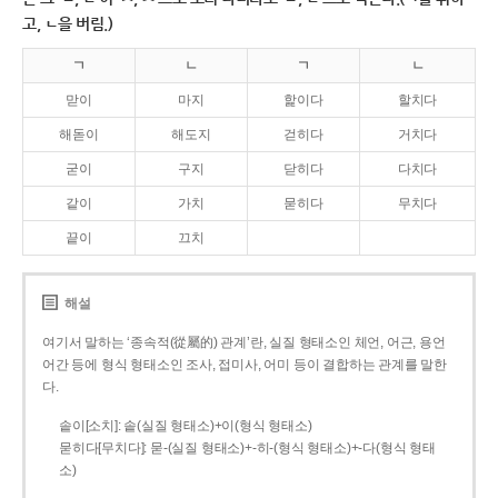
고, ㄴ을 버림.)
ㄱ
ㄴ
ㄱ
ㄴ
맏이
마지
핥이다
할치다
해돋이
해도지
걷히다
거치다
굳이
구지
닫히다
다치다
같이
가치
묻히다
무치다
끝이
끄치
해설
여기서 말하는 ‘종속적(從屬的) 관계’란, 실질 형태소인 체언, 어근, 용언
어간 등에 형식 형태소인 조사, 접미사, 어미 등이 결합하는 관계를 말한
다.
솥이[소치]: 솥(실질 형태소)+이(형식 형태소)
묻히다[무치다]: 묻­-(실질 형태소)+­-히­-(형식 형태소)+-다(형식 형태
소)