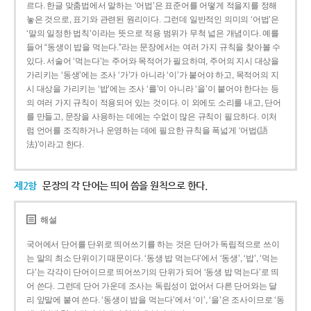
르다. 한글 맞춤법에서 말하는 ‘어법’은 표준어를 어떻게 적을지를 정해
놓은 것으로, 표기와 관련된 원리이다. 그런데 일반적인 의미의 ‘어법’은
‘말의 일정한 법칙’이라는 뜻으로 적용 범위가 무척 넓은 개념이다. 예를
들어 “동생이 밥을 먹는다.”라는 문장에서는 여러 가지 규칙을 찾아볼 수
있다. 서술어 ‘먹는다’는 주어와 목적어가 필요하며, 주어의 지시 대상을
가리키는 ‘동생’에는 조사 ‘가’가 아니라 ‘이’가 붙어야 하고, 목적어의 지
시 대상을 가리키는 ‘밥’에는 조사 ‘를’이 아니라 ‘을’이 붙어야 한다는 등
의 여러 가지 규칙이 적용되어 있는 것이다. 이 외에도 소리를 내고, 단어
를 만들고, 문장을 사용하는 데에는 수없이 많은 규칙이 필요하다. 이처
럼 언어를 조직하거나 운영하는 데에 필요한 규칙을 폭넓게 ‘어법(語
法)’이라고 한다.
제2항
문장의 각 단어는 띄어 씀을 원칙으로 한다.
해설
국어에서 단어를 단위로 띄어쓰기를 하는 것은 단어가 독립적으로 쓰이
는 말의 최소 단위이기 때문이다. ‘동생 밥 먹는다’에서 ‘동생’, ‘밥’, ‘먹는
다’는 각각이 단어이므로 띄어쓰기의 단위가 되어 ‘동생 밥 먹는다’로 띄
어 쓴다. 그런데 단어 가운데 조사는 독립성이 없어서 다른 단어와는 달
리 앞말에 붙여 쓴다. ‘동생이 밥을 먹는다’에서 ‘이’, ‘을’은 조사이므로 ‘동