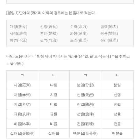
[붙임 1] 단어의 첫머리 이외의 경우에는 본음대로 적는다.
개량(改良)
선량(善良)
수력(水力)
협력(協力)
사례(謝禮)
혼례(婚禮)
와룡(臥龍)
쌍룡(雙龍)
하류(下流)
급류(急流)
도리(道理)
진리(眞理)
다만, 모음이나 ‘ㄴ’ 받침 뒤에 이어지는 ‘렬, 률’은 ‘열, 율’로 적는다.(ㄱ을 취하고
ㄴ을 버림.)
ㄱ
ㄴ
ㄱ
ㄴ
나열(羅列)
나렬
분열(分裂)
분렬
치열(齒列)
치렬
선열(先烈)
선렬
비열(卑劣)
비렬
진열(陳列)
진렬
규율(規律)
규률
선율(旋律)
선률
비율(比率)
비률
전율(戰慄)
전률
실패율(失敗率)
실패률
백분율(百分率)
백분률