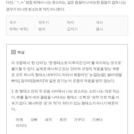
다만, ‘ㄱ, ㅂ’ 받침 뒤에서 나는 된소리는, 같은 음절이나 비슷한 음절이 겹쳐 나는
경우가 아니면 된소리로 적지 아니한다.
국수
깍두기
딱지
색시
싹둑(~싹둑)
법석
갑자기
몹시
해설
이 조항에서 ‘한 단어’는 ‘한 형태소로 이루어진 단어’를 의미하는 것으로
풀이할 수 있다. 실제로 예시하고 있는 단어와 규정의 적용을 받는 부분
은 모두 하나의 형태소 내부이다. 따라서 복합어인 ‘눈곱[눈꼽], 발바닥[발
빠닥], 잠자리[잠짜리]’와 같은 표기는 이 조항의 적용을 받지 않는다.
1. 한 형태소 안의 두 모음 사이에서 나는 된소리는 소리 나는 대로 적는
다. 예를 들어 새의 울음을 나타내는 형태소 ‘소쩍’은 ‘솟적’으로 적을 이
유가 없다. 왜냐하면 ‘솟’과 ‘적’이 의미가 있는 형태소가 아니기 때문이
다.
어깨
오빠
새끼
토끼
가꾸다
기쁘다
아끼다