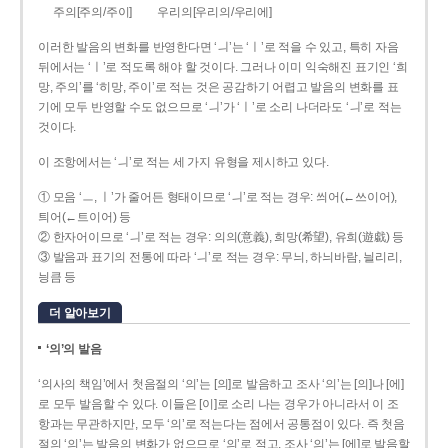
주의[주의/주이]
우리의[우리의/우리에]
이러한 발음의 변화를 반영한다면 ‘ㅢ’는 ‘ㅣ’로 적을 수 있고, 특히 자음
뒤에서는 ‘ㅣ’로 적도록 해야 할 것이다. 그러나 이미 익숙해진 표기인 ‘희
망, 주의’를 ‘히망, 주이’로 적는 것은 공감하기 어렵고 발음의 변화를 표
기에 모두 반영할 수도 없으므로 ‘ㅢ’가 ‘ㅣ’로 소리 나더라도 ‘ㅢ’로 적는
것이다.
이 조항에서는 ‘ㅢ’로 적는 세 가지 유형을 제시하고 있다.
① 모음 ‘ㅡ, ㅣ’가 줄어든 형태이므로 ‘ㅢ’로 적는 경우: 씌어(←쓰이어),
틔어(←트이어) 등
② 한자어이므로 ‘ㅢ’로 적는 경우: 의의(意義), 희망(希望), 유희(遊戱) 등
③ 발음과 표기의 전통에 따라 ‘ㅢ’로 적는 경우: 무늬, 하늬바람, 늴리리,
닁큼 등
더 알아보기
‘의’의 발음
‘의사의 책임’에서 첫음절의 ‘의’는 [의]로 발음하고 조사 ‘의’는 [의]나 [에]
로 모두 발음할 수 있다. 이들은 [이]로 소리 나는 경우가 아니라서 이 조
항과는 무관하지만, 모두 ‘의’로 적는다는 점에서 공통점이 있다. 즉 첫음
절의 ‘의’는 발음의 변화가 없으므로 ‘의’로 적고, 조사 ‘의’는 [에]로 발음할