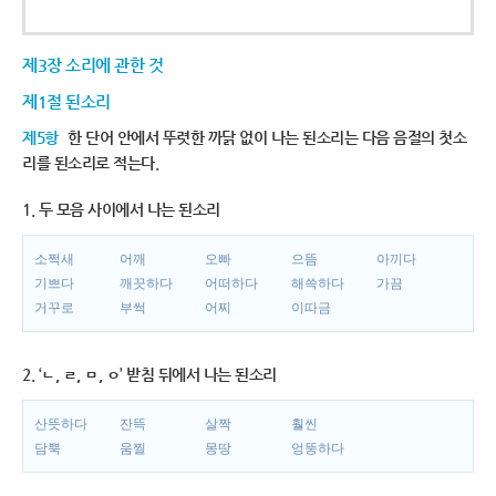
제3장 소리에 관한 것
제1절 된소리
제5항
한 단어 안에서 뚜렷한 까닭 없이 나는 된소리는 다음 음절의 첫소
리를 된소리로 적는다.
1. 두 모음 사이에서 나는 된소리
소쩍새
어깨
오빠
으뜸
아끼다
기쁘다
깨끗하다
어떠하다
해쓱하다
가끔
거꾸로
부썩
어찌
이따금
2. ‘ㄴ, ㄹ, ㅁ, ㅇ’ 받침 뒤에서 나는 된소리
산뜻하다
잔뜩
살짝
훨씬
담뿍
움찔
몽땅
엉뚱하다