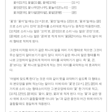
……………
꽃이[꼬치], 꽃을[꼬츨], 꽃에[꼬체]
[꼬ㅊ]
…
꽃만[꼰만], 꽃나무[꼰나무], 꽃놀이[꼰노리]
[꼰]
………
꽃과[꼳꽈], 꽃다발[꼳따발], 꽃밭[꼳빧]
[꼳]
‘꽃’은 ‘꽃이’일 때는 [꼬ㅊ]으로, ‘꽃만’일 때는 [꼰]으로, ‘꽃과’일 때는 [꼳]
으로 소리 난다. 만약 ‘표준어를 소리대로 적는다’는 원칙만 적용한다면,
[꼬치]로 소리 나는 말은 ‘꼬치’로, [꼰만]으로 소리 나는 말은 ‘꼰만’으로,
[꼳꽈]로 소리 나는 말은 ‘꼳꽈’로 적게 되어 ‘꽃[花]’이라는 하나의 말이 여
러 형태로 적히게 된다.
그런데 이처럼 의미가 같은 하나의 말을 여러 가지 형태로 적으면 그것이
무슨 말인지 알아보기가 쉽지 않다. 의미가 같은 하나의 말은 형태를 하
나로 고정하여 일관되게 적어야 의미를 파악하기가 쉽다. 즉 ‘꽃, 꼰,
꼳’보다는 ‘꽃’ 하나로 일관되게 적는 것이 의미를 파악하는 데 효과적이
다.
‘어법에 맞도록 한다’는 것은 이와 같이 뜻을 파악하기 쉽도록 각 형태소
의 본모양을 밝혀 적는다는 말이다. 이에 따라 ‘꽃’은 [꼬ㅊ], [꼰], [꼳]의 세
가지로 소리 나는 형태소이지만 그 본모양에 따라 ‘꽃’ 한 가지로 적고,
[꼬치], [꼰만], [꼳꽈]도 ‘꽃이, 꽃만, 꽃과’로 적게 된다. 이는 ‘꽃’과 같은 명
사 뒤에 조사가 결합할 때뿐 아니라 ‘늙-’과 같은 용언의 어간 뒤에 어미가
결합할 때도 동일하게 적용된다.