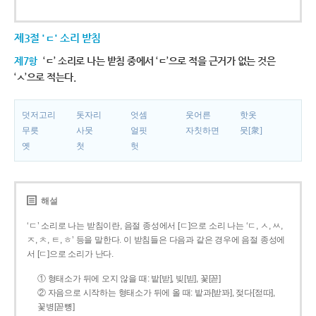
제3절 'ㄷ' 소리 받침
제7항
‘ㄷ’ 소리로 나는 받침 중에서 ‘ㄷ’으로 적을 근거가 없는 것은
‘ㅅ’으로 적는다.
덧저고리
돗자리
엇셈
웃어른
핫옷
무릇
사뭇
얼핏
자칫하면
뭇[衆]
옛
첫
헛
해설
‘ㄷ’ 소리로 나는 받침이란, 음절 종성에서 [ㄷ]으로 소리 나는 ‘ㄷ, ㅅ, ㅆ,
ㅈ, ㅊ, ㅌ, ㅎ’ 등을 말한다. 이 받침들은 다음과 같은 경우에 음절 종성에
서 [ㄷ]으로 소리가 난다.
① 형태소가 뒤에 오지 않을 때: 밭[받], 빚[빋], 꽃[꼳]
② 자음으로 시작하는 형태소가 뒤에 올 때: 밭과[받꽈], 젖다[젇따],
꽃병[꼳뼝]