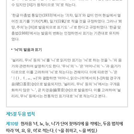
수 있지만 [의]가 원칙이므로 ‘의’로 적는다.
‘한글 마춤법 통일안(1933)’에서는 ‘긔챠, 일긔’와 같이 언어 현실에서 멀
어진 표기를 ‘기차(汽車), 일기(日氣)’로 적을 것을 규정하였다. 그러나 ‘희
망, 주의’는 [의]로 발음되므로 표기도 ‘ㅢ’로 한다고 규정하였다. ‘한글 맞
춤법(1988)’에서는 발음의 변화는 인정하면서 표기는 기존대로 유지하
였다.
‘늬’의 발음과 표기
‘늴리리, 무늬’ 등의 ‘늬’를 ‘니’로 읽지만 표기는 ‘늬’로 하는 것을 ‘ㄴ’의 음
가와 관련하여 설명하기도 한다. ‘무늬’의 ‘ㄴ’은 ‘어머니’의 ‘ㄴ’과 음가가
다르므로 이를 고려하여 ‘늬’로 적는다는 견해이다. 이에 따르면 ‘ㄴ’은
‘ㅣ(ㅑ, ㅕ, ㅛ, ㅠ)’와 결합하면 ‘어머니, 읽으니까’에서의 [니]처럼 경구개
음(硬口蓋音) [ɲ]으로 발음되지만, ‘늴리리, 무늬’ 등의 ‘늬’에서는 구개음
화하지 않은 ‘ㄴ’, 곧 치경음(齒莖音) [n]으로 발음된다. 이를 고려하여 ‘늴
리리, 무늬’ 등에서는 전통적인 표기대로 ‘늬’로 적는다고 본다.
제5절 두음 법칙
제10항
한자음 ‘녀, 뇨, 뉴, 니’가 단어 첫머리에 올 적에는, 두음 법칙에
따라 ‘여, 요, 유, 이’로 적는다. (ㄱ을 취하고, ㄴ을 버림.)