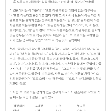
③ 모음으로 시작하는 실질 형태소가 뒤에 올 때: 젖어미[저더미]
이 조항에서는 이 가운데 ‘ㄷ’으로 적을 뚜렷한 까닭이 없는 경우에는
‘ㅅ’으로 적는다고 규정하고 있다. 다만 그 예시에서 보듯이 이는 다른 자
음으로 적을 근거가 없는 경우에도 적용된다. ‘밭, 빚, 꽃’ 등과 같이 다른
자음으로 적을 뚜렷한 까닭이 있는 경우에는 그에 따라 ‘ㅌ, ㅈ, ㅊ’ 등으
로 적지만, ‘낫, 빗’ 등과 같이 ‘ㄷ’이나 다른 자음으로 적을 뚜렷한 근거가
없는 경우는 ‘ㅅ’으로 적는 것이다. 다음과 같이 ‘ㄷ’으로 적을 뚜렷한 근
거가 있는 경우에는 당연히 ‘ㄷ’으로 적는 것이 원칙이다.
첫째, ‘맏이[마지], 맏아들[마다들]’의 ‘맏-’, ‘낟[낟ː], 낟알[나ː달], 낟가리[낟ː
까리]’의 ‘낟’처럼 원래부터 ‘ㄷ’ 받침을 가지고 있는 경우에는 ‘ㄷ’으로 적
는다. ‘곧이[고지], 곧장[곧짱]’ 등도 이에 해당한다. 둘째, ‘돋보다(←도두
보다), 딛다(←디디다), 얻다가(←어디에다가)’처럼 본말에서 준말이 만들
어지면서 ‘ㄷ’ 받침을 갖게 된 경우에도 ‘ㄷ’으로 적는다. 셋째, 한글 맞춤
법에서 규정하고 있듯이 ‘반짇고리, 사흗날, 숟가락, 이튿날’처럼 ‘ㄹ’ 소
리와 연관되어 ‘ㄷ’으로 소리 나는 경우에도 ‘ㄷ’으로 적는다.(한글 맞춤법
제29항 참조)
이처럼 ‘ㄷ’으로 적을 근거가 있는 경우가 아니어서 관습대로 ‘ㅅ’으로 적
는 예로는 다음과 같은 것들이 있다.
걸핏하면
그까짓
기껏
놋그릇
덧셈
빗장
삿대
숫접다