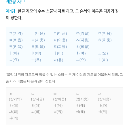
제2장 자모
제4항
한글 자모의 수는 스물넉 자로 하고, 그 순서와 이름은 다음과 같
이 정한다.
ㄱ(기역)
ㄴ(니은)
ㄷ(디귿)
ㄹ(리을)
ㅁ(미음)
ㅂ(비읍)
ㅅ(시옷)
ㅇ(이응)
ㅈ(지읒)
ㅊ(치읓)
ㅋ(키읔)
ㅌ(티읕)
ㅍ(피읖)
ㅎ(히읗)
ㅏ(아)
ㅑ(야)
ㅓ(어)
ㅕ(여)
ㅗ(오)
ㅛ(요)
ㅜ(우)
ㅠ(유)
ㅡ(으)
ㅣ(이)
[붙임 1] 위의 자모로써 적을 수 없는 소리는 두 개 이상의 자모를 어울러서 적되, 그
순서와 이름은 다음과 같이 정한다.
ㄲ
ㄸ
ㅃ
ㅆ
ㅉ
(쌍기역)
(쌍디귿)
(쌍비읍)
(쌍시옷)
(쌍지읒)
ㅐ(애)
ㅒ(얘)
ㅔ(에)
ㅖ(예)
ㅘ(와)
ㅙ(왜)
ㅚ(외)
ㅝ(워)
ㅞ(웨)
ㅟ(위)
ㅢ(의)