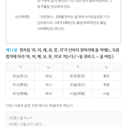
상 구분한 일 년 동안의 기간. 또는 앞의 말에 해당하는 그
해. ¶ 졸업 연도/제작 연도.
년도(年度)
「의존명사」((해를 뜻하는 말 뒤에 쓰여)) 일정한 기간
단위로서의 그해. ¶ 1985년도 출생자/1970년도 졸업
식/1990년도 예산안.
제11항
한자음 ‘랴, 려, 례, 료, 류, 리’가 단어의 첫머리에 올 적에는, 두음
법칙에 따라 ‘야, 여, 예, 요, 유, 이’로 적는다.(ㄱ을 취하고, ㄴ을 버림.)
ㄱ
ㄴ
ㄱ
ㄴ
양심(良心)
량심
용궁(龍宮)
룡궁
역사(歷史)
력사
유행(流行)
류행
예의(禮儀)
례의
이발(理髮)
리발
다만, 다음과 같은 의존 명사는 본음대로 적는다.
리(里): 몇 리냐?
리(理): 그럴 리가 없다.