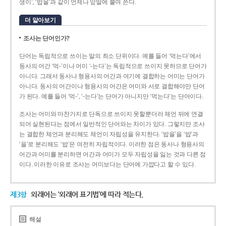
생이’, ‘밥을’과 같이 언제나 앞말에 붙여 쓴다.
더 알아보기
조사는 단어인가?
단어는 독립적으로 쓰이는 말의 최소 단위이다. 예를 들어 ‘먹는다’에서
동사의 어간 ‘먹-­’이나 어미 ‘­-는다’는 독립적으로 쓰이지 못하므로 단어가
아니다. 그래서 동사나 형용사의 어간과 여기에 결합하는 어미는 단어가
아니다. 동사의 어간이나 형용사의 어간은 어미와 서로 결합해야만 단어
가 된다. 예를 들어 ‘먹-’, ‘-는다’는 단어가 아니지만 ‘먹는다’는 단어이다.
조사는 어미와 마찬가지로 단독으로 쓰이지 못할뿐더러 체언 뒤에 연결
되어 실현된다는 점에서 일반적인 단어와는 차이가 있다. 그렇지만 조사
는 결합한 체언과 분리해도 체언이 자립성을 유지한다. ‘밥을’을 ‘밥’과
‘을’로 분리해도 ‘밥’은 여전히 자립적이다. 이러한 점은 동사나 형용사의
어간과 어미를 분리하면 어간과 어미가 모두 자립성을 잃는 것과 다른 점
이다. 이러한 이유로 조사는 어미보다는 단어에 가깝다고 할 수 있다.
제3항
외래어는 ‘외래어 표기법’에 따라 적는다.
해설