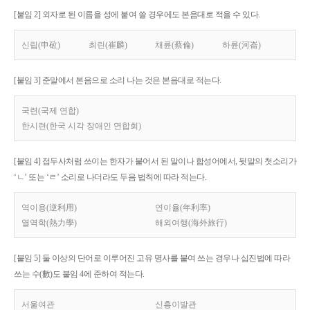
[붙임 2] 외자로 된 이름을 성에 붙여 쓸 경우에도 본음대로 적을 수 있다.
신립(申砬)
최린(崔麟)
채륜(蔡倫)
하륜(河崙)
[붙임 3] 준말에서 본음으로 소리 나는 것은 본음대로 적는다.
국련(국제 연합)
한시련(한국 시각 장애인 연합회)
[붙임 4] 접두사처럼 쓰이는 한자가 붙어서 된 말이나 합성어에서, 뒷말의 첫소리가
‘ㄴ’ 또는 ‘ㄹ’ 소리로 나더라도 두음 법칙에 따라 적는다.
역이용(逆利用)
연이율(年利率)
열역학(熱力學)
해외여행(海外旅行)
[붙임 5] 둘 이상의 단어로 이루어진 고유 명사를 붙여 쓰는 경우나 십진법에 따라
쓰는 수(數)도 붙임 4에 준하여 적는다.
서울여관
신흥이발관