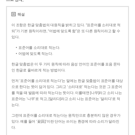
해설
이 조항은 한글 맞춤법의 대원칙을 밝히고 있다. “표준어를 소리대로 적
되”가 기본 원칙이라면, “어법에 맞도록 함”은 또 다른 원칙이라고 할 수
있다.
표준어를 소리대로 적는다.
어법에 맞도록 적는다.
한글 맞춤법은 이 두 가지 원칙에 따라 음성 언어인 표준어를 표음 문자
인 한글로 올바르게 적는 방법이다.
먼저 ‘표준어를 소리대로 적는다’는 말에는 한글 맞춤법이 표준어를 대상
으로 한다는 뜻이 담겨 있다. 그리고 ‘소리대로’ 적는다는 것은 그 표준어
를 적을 때 발음에 따라 적는다는 뜻이다. 이를테면 [나무]라고 소리 나는
표준어는 ‘나무’로 적고, [달리다]라고 소리 나는 표준어는 ‘달리다’로 적
는다.
그런데 표준어를 소리대로 적는다는 원칙만으로 충분하지 않은 경우가
있다. 예를 들어 ‘꽃[花]’이란 단어는 쓰이는 환경에 따라 소리가 달라진
다.