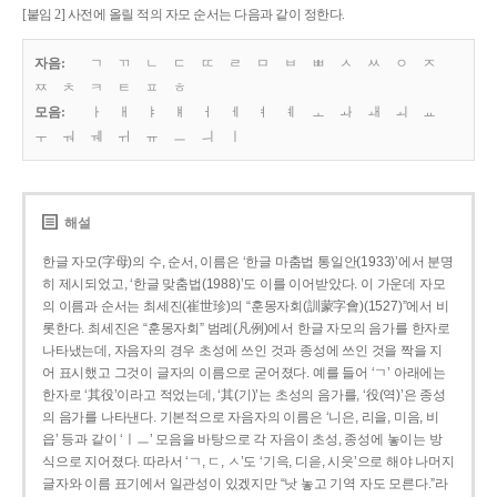
[붙임 2] 사전에 올릴 적의 자모 순서는 다음과 같이 정한다.
자음:
ㄱ
ㄲ
ㄴ
ㄷ
ㄸ
ㄹ
ㅁ
ㅂ
ㅃ
ㅅ
ㅆ
ㅇ
ㅈ
ㅉ
ㅊ
ㅋ
ㅌ
ㅍ
ㅎ
모음:
ㅏ
ㅐ
ㅑ
ㅒ
ㅓ
ㅔ
ㅕ
ㅖ
ㅗ
ㅘ
ㅙ
ㅚ
ㅛ
ㅜ
ㅝ
ㅞ
ㅟ
ㅠ
ㅡ
ㅢ
ㅣ
해설
한글 자모(字母)의 수, 순서, 이름은 ‘한글 마춤법 통일안(1933)’에서 분명
히 제시되었고, ‘한글 맞춤법(1988)’도 이를 이어받았다. 이 가운데 자모
의 이름과 순서는 최세진(崔世珍)의 “훈몽자회(訓蒙字會)(1527)”에서 비
롯한다. 최세진은 “훈몽자회” 범례(凡例)에서 한글 자모의 음가를 한자로
나타냈는데, 자음자의 경우 초성에 쓰인 것과 종성에 쓰인 것을 짝을 지
어 표시했고 그것이 글자의 이름으로 굳어졌다. 예를 들어 ‘ㄱ’ 아래에는
한자로 ‘其役’이라고 적었는데, ‘其(기)’는 초성의 음가를, ‘役(역)’은 종성
의 음가를 나타낸다. 기본적으로 자음자의 이름은 ‘니은, 리을, 미음, 비
읍’ 등과 같이 ‘ㅣㅡ’ 모음을 바탕으로 각 자음이 초성, 종성에 놓이는 방
식으로 지어졌다. 따라서 ‘ㄱ, ㄷ, ㅅ’도 ‘기윽, 디읃, 시읏’으로 해야 나머지
글자와 이름 표기에서 일관성이 있겠지만 “낫 놓고 기역 자도 모른다.”라