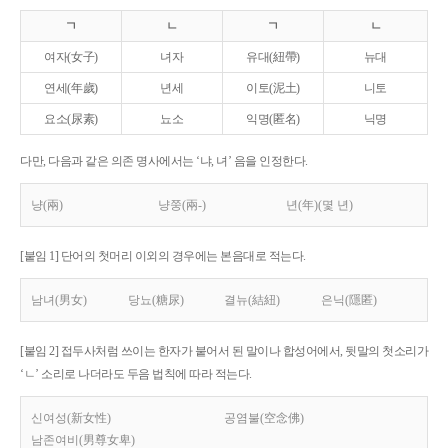
ㄱ
ㄴ
ㄱ
ㄴ
여자(女子)
녀자
유대(紐帶)
뉴대
연세(年歲)
년세
이토(泥土)
니토
요소(尿素)
뇨소
익명(匿名)
닉명
다만, 다음과 같은 의존 명사에서는 ‘냐, 녀’ 음을 인정한다.
냥(兩)
냥쭝(兩-)
년(年)(몇 년)
[붙임 1] 단어의 첫머리 이외의 경우에는 본음대로 적는다.
남녀(男女)
당뇨(糖尿)
결뉴(結紐)
은닉(隱匿)
[붙임 2] 접두사처럼 쓰이는 한자가 붙어서 된 말이나 합성어에서, 뒷말의 첫소리가
‘ㄴ’ 소리로 나더라도 두음 법칙에 따라 적는다.
신여성(新女性)
공염불(空念佛)
남존여비(男尊女卑)