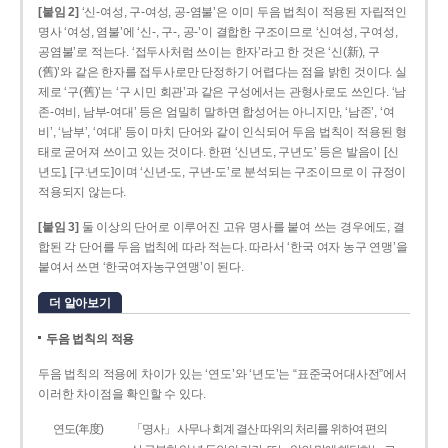
[붙임 2]
‘신-여성, 구-여성, 공-염불’은 이미 두음 법칙이 적용된 자립적인
명사 ‘여성, 염불’에 ‘신-, 구-, 공-’이 결합한 구조이므로 ‘신여성, 구여성,
공염불’로 적는다. ‘접두사처럼 쓰이는 한자’라고 한 것은 ‘신(新), 구
(舊)’와 같은 한자를 접두사로만 단정하기 어렵다는 점을 밝힌 것이다. 실
제로 ‘구(舊)’는 ‘구 시민 회관’과 같은 구성에서는 관형사로도 쓰인다. ‘남
존­-여비, 남부-­여대’ 등은 엄밀히 말하면 합성어는 아니지만, ‘남존’, ‘여
비’, ‘남부’, ‘여대’ 등이 마치 단어와 같이 인식되어 두음 법칙이 적용된 형
태로 굳어져 쓰이고 있는 것이다. 한편 ‘신년도, 구년도’ 등은 발음이 [신
년도], [구ː년도]이며 ‘신년­-도, 구년-­도’로 분석되는 구조이므로 이 규정이
적용되지 않는다.
[붙임 3]
둘 이상의 단어로 이루어진 고유 명사를 붙여 쓰는 경우에도, 결
합된 각 단어를 두음 법칙에 따라 적는다. 따라서 ‘한국 여자 농구 연맹’을
붙여서 쓰면 ‘한국여자농구연맹’이 된다.
더 알아보기
두음 법칙의 적용
두음 법칙의 적용에 차이가 있는 ‘연도’와 ‘년도’는 “표준국어대사전”에서
이러한 차이점을 확인할 수 있다.
연도(年度)
「명사」 사무나 회계 결산 따위의 처리를 위하여 편의