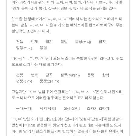
이와 마찬가지로 위의 ‘어깨, 오빠, 새끼, 토끼, 가꾸다, 기쁘다, 아끼다’를
‘엇개, 옵바, 샛기, 톳기, 갓구다, 깃브다, 앗기다’로 적을 근거는 없다.
2. 또한 한 형태소에서 ‘ㄴ, ㄹ, ㅁ, ㅇ’ 뒤에서 나는 된소리도 소리대로 적
는다. 받침 ‘ㄴ, ㄹ, ㅁ, ㅇ’은 뒤에 오는 예사소리를 된소리로 바꾸어 주는
필연적인 조건이 아니다.
건들
번개
딸기
절벙
듬성
함지
(하다)
껑둥
뭉실
(하다)
따라서 ‘ㄴ, ㄹ, ㅁ, ㅇ’ 뒤에 오는 된소리는 특별한 까닭이 있다고 할 수 없
으므로 소리 나는 대로 표기한다.
건뜻
번쩍
딸꾹
절뚝
듬뿍
함빡
(거리다)
껑뚱
뭉뚱
(하다)
(그리다)
그렇지만 ‘ㄱ, ㅂ’ 받침 뒤에 연결되는 ‘ㄱ, ㄷ, ㅂ, ㅅ, ㅈ’은 언제나 된소리
로 소리 나므로 이러한 경우에는 된소리로 표기하지 않는다.
늑대[늑때]
낙지[낙찌]
접시[접씨]
갑자기[갑짜기]
‘ㄱ, ㅂ’ 받침 외에 ‘믿고[믿꼬], 잊지[읻찌]’와 ‘낯설다[낟썰다]’처럼 앞말의
받침이 [ㄷ]으로 발음될 때 뒷말의 첫소리가 된소리로 나는 예들도 있다.
이러한 말 역시 된소리를 표기에 반영하지 않는데 이는 다른 이유에서이