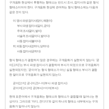
구개음화 현상에서 후행하는 형태소는 반드시 조사, 접미사와 같은 형식
형태소이어야 한다. 구개음화 현상에 관여하는 형식 형태소에는 다음과
같은 것이 있다.
이: 명사 파생 접미사(맏이, 해돋이)
부사 파생 접미사(같이, 굳이)
주격 조사(끝이, 밭이)
서술격 조사(끝이다, 밭이다)
사동 접미사(붙이다)
히: 피동 접미사(걷히다, 닫히다)
사동 접미사(굳히다)
형식 형태소가 결합하지 않은 경우에는 구개음화가 실현되지 않는다. ‘곧
이[고지]’는 부사 파생 접미사가 결합하여 부사가 되었으므로 구개음화가
실현되었지만, ‘곧이어’는 형식 형태소가 아닌 실질 형태소 부사가 결합
한 말이므로 구개음화가 실현되지 않는다.
곧이[고지]: 곧-­(어근)+­-이(부사 파생 접미사)
곧이어[고디어]: 곧(부사)+이어(부사)
현재 표준어에서 구개음화는 형태소와 형태소가 결합할 때 일어나는 현
상이다. 그러므로 ‘마디, 견디다’와 같이 하나의 형태소 내부에서는 구개
음화가 일어나지 않는다.