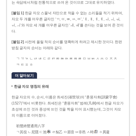
는 속담에서처럼 전통적으로 쓰여 온 것이므로 그대로 유지하였다.
[붙임 1]
한글 자모 스물넉 자만으로 적을 수 없는 소리들을 적기 위하여,
자모 두 개를 어우른 글자인 ‘ㄲ, ㄸ, ㅃ, ㅆ, ㅉ’, ‘ㅐ, ㅒ, ㅔ, ㅖ, ㅘ, ㅚ, ㅝ,
ㅟ, ㅢ’와 자모 세 개를 어우른 글자인 ‘ㅙ, ㅞ’를 쓴다는 것을 보여 준 것이
다.
[붙임 2]
사전에 올릴 적의 순서를 명확하게 하려고 제시한 것이다. 한편
받침 글자의 순서는 아래와 같다.
ㄱ ㄲ ㄳ ㄴ ㄵ ㄶ ㄷ ㄹ ㄺ ㄻ ㄼ ㄽ ㄾ ㄿ ㅀ ㅁ ㅂ ㅄ ㅅ ㅆ ㅇ ㅈ ㅊ
ㅋ ㅌ ㅍ ㅎ
더 알아보기
한글 자모 명칭의 유래
한글 자모의 수, 순서, 이름은 최세진(崔世珍)의 “훈몽자회(訓蒙字會)
(1527)”에서 비롯한다. 최세진은 “훈몽자회” 범례(凡例)에서 한글 자모가
초성에 쓰인 것과 종성에 쓰인 것을 짝을 지어 표시했는데, 그것이 자모
의 이름으로 이어졌다.
初聲終聲通用八字
ㄱ其役 ㄴ尼隱 ㄷ池
ㄹ梨乙 ㅁ眉音 ㅂ非邑 ㅅ時
ㆁ異凝