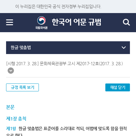
이 누리집은 대한민국 공식 전자정부 누리집입니다.
한글 맞춤법
[시행 2017. 3. 28.] 문화체육관광부 고시 제2017-12호(2017. 3. 28.)
규정 목록 보기
해설 닫기
본문
제1장 총칙
제1항
한글 맞춤법은 표준어를 소리대로 적되, 어법에 맞도록 함을 원칙
으로 한다.