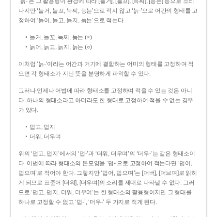
‘늙-’은 그 활용형이 환경에 따라 [늘거], [늘꼬], [늑찌], [능는] 등으로 소리
나지만 ‘늘거, 늘꼬, 늑찌, 능는’으로 적지 않고 ‘늙-’으로 어간의 형태를 고
정하여 ‘늙어, 늙고, 늙지, 늙는’으로 적는다.
늘거, 늘꼬, 늑찌, 능는 (×)
늙어, 늙고, 늙지, 늙는 (○)
이처럼 ‘늙-­’이라는 어간과 거기에 결합하는 어미의 형태를 고정하여 적
으면 각 형태소가 지닌 뜻을 분명하게 파악할 수 있다.
그러나 언제나 어법에 따라 형태소를 고정하여 적을 수 있는 것은 아니
다. 하나의 형태소라고 하더라도 한 형태로 고정하여 적을 수 없는 경우
가 있다.
덥고, 덥지
더워, 더우며
위의 ‘덥고, 덥지’에서의 ‘덥-­’과 ‘더워, 더우며’의 ‘더우-­’는 같은 형태소이
다. 어법에 따라 형태소의 본모양을 ‘덥-­’으로 고정하여 적는다면 ‘덥어,
덥으며’로 적어야 한다. 그렇지만 ‘덥어, 덥으며’는 [더버], [더브며]로 읽히
게 되므로 표준어 [더워], [더우며]의 소리를 제대로 나타낼 수 없다. 그러
므로 ‘덥고, 덥지, 더워, 더우며’는 한 형태소의 활용형이지만 그 형태를
하나로 고정할 수 없고 ‘덥-’, ‘더우-’ 두 가지로 적게 된다.