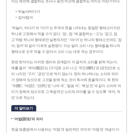
이는 체언에 결합하는 조사나 용언 어간에 결합하는 어미도 마찬가지다.
하늘이/바다가
잡아/접어
‘하늘이, 바다가’의 ‘이/가’는 주격의 뜻을 나타내는 동일한 형태소이지만
하나로 고정해서 적을 수가 없다. ‘잡-, 접-’에 결합하는 ‘-고’는 ‘잡고, 접
고’처럼 하나의 형태로만 실현되지만 ‘-아/-어’는 하나의 형태소인데도 ‘잡
아, 접어’와 같이 다르게 실현된다. 이는 달리 소리 나는 형태들을 하나의
형태소로 모두 적을 수 없어서 소리 나는 대로 적는 경우이다.
한편 한자어는 이러한 원리와 관계없이 각 글자의 소리를 밝혀 적는다.
예를 들어 ‘국어(國語)’는 [구거]로 소리 나고 ‘국민(國民)’은 [궁민]으로 소
리 나지만 ‘구거’, ‘궁민’으로 적지 않는다. 한자 하나하나는 소리와 의미
가 정해져 있으므로 그것을 밝혀 적는 것이 독서에 효율적이다. 즉 한자
‘국(國)’, ‘어(語)’, ‘민(民)’은 ‘나라 국’, ‘말씀 어’, ‘백성 민’과 같이 소리와 의
미가 정해져 있으므로 그 독립적인 소리와 의미를 알 수 있도록 ‘국어, 국
민’으로 적는다.
더 알아보기
‘어법(語法)’의 의미
한글 맞춤법에서 사용되는 ‘어법’과 일반적인 의미의 ‘어법’은 개념이 다