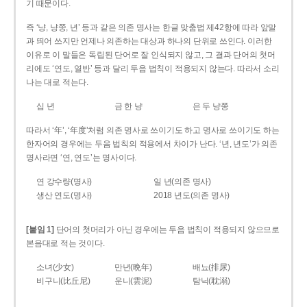
기 때문이다.
즉 ‘냥, 냥쭝, 년’ 등과 같은 의존 명사는 한글 맞춤법 제42항에 따라 앞말
과 띄어 쓰지만 언제나 의존하는 대상과 하나의 단위로 쓰인다. 이러한
이유로 이 말들은 독립된 단어로 잘 인식되지 않고, 그 결과 단어의 첫머
리에도 ‘연도, 열반’ 등과 달리 두음 법칙이 적용되지 않는다. 따라서 소리
나는 대로 적는다.
십 년
금 한 냥
은 두 냥쭝
따라서 ‘年’, ‘年度’처럼 의존 명사로 쓰이기도 하고 명사로 쓰이기도 하는
한자어의 경우에는 두음 법칙의 적용에서 차이가 난다. ‘년, 년도’가 의존
명사라면 ‘연, 연도’는 명사이다.
연 강수량(명사)
일 년(의존 명사)
생산 연도(명사)
2018 년도(의존 명사)
[붙임 1]
단어의 첫머리가 아닌 경우에는 두음 법칙이 적용되지 않으므로
본음대로 적는 것이다.
소녀(少女)
만년(晩年)
배뇨(排尿)
비구니(比丘尼)
운니(雲泥)
탐닉(耽溺)