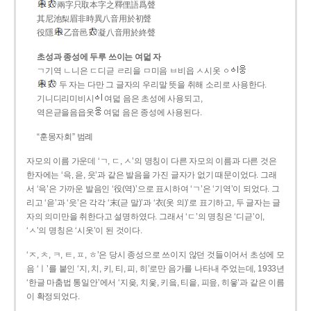
兩字只取本字之釋俚語爲聲
其尼池梨眉非時異八音用於初聲
役隱
乙音邑
凝八音用於終聲
초성과 종성에 두루 쓰이는 여덟 자
ㄱ기역 ㄴ니은 ㄷ디귿 ㄹ리을 ㅁ미음 ㅂ비읍 ㅅ시옷 ㆁ
두 자는 다만 그 글자의 우리말 뜻을 취해 소리로 사용한다.
기니디리미비시
여덟 음은 초성에 사용되고,
역은귿을음읍옷
여덟 음은 종성에 사용된다.
“훈몽자회” 범례
자모의 이름 가운데 ‘ㄱ, ㄷ, ㅅ’의 명칭이 다른 자모의 이름과 다른 것은
한자에는 ‘윽, 읃, 읏’과 같은 발음을 가진 글자가 없기 때문이었다. 그래
서 ‘윽’은 가까운 발음인 ‘役(역)’으로 표시하여 ‘ㄱ’은 ‘기역’이 되었다. 그
리고 ‘읃’과 ‘읏’은 각각 ‘末(귿 말)’과 ‘衣(옷 의)’로 표기하고, 두 글자는 글
자의 의미만을 취한다고 설명하였다. 그래서 ‘ㄷ’의 명칭은 ‘디귿’이,
‘ㅅ’의 명칭은 ‘시옷’이 된 것이다.
‘ㅈ, ㅊ, ㅋ, ㅌ, ㅍ, ㅎ’은 당시 종성으로 쓰이지 않던 것들이어서 초성에 모
음 ‘ㅣ’를 붙인 ‘지, 치, 키, 티, 피, 히’로만 음가를 나타내 주었는데, 1933년
‘한글 마춤법 통일안’에서 ‘지읒, 치읓, 키읔, 티읕, 피읖, 히읗’과 같은 이름
이 확정되었다.