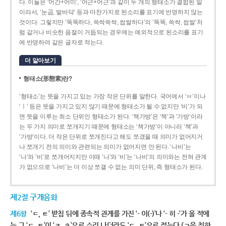
다. 이들은 ‘어간+어미’, ‘어근+어근’과 같이 두 개의 형태소가 결합된 말
이라서, ‘눈곱, 발바닥’ 등과 마찬가지로 된소리를 표기에 반영하지 않는
것이다. 그렇지만 ‘똑똑하다, 쓱싹쓱싹, 쌉쌀하다’의 ‘똑똑, 쓱싹, 쌉쌀’처
럼 같거나 비슷한 음절이 거듭되는 경우에는 예외적으로 된소리를 표기
에 반영하여 같은 글자로 적는다.
더 알아보기
형태소(形態素)란?
‘형태소’는 뜻을 가지고 있는 가장 작은 단위를 말한다. 국어에서 ‘ㅂ’이나
‘ㅣ’ 등은 뜻을 가지고 있지 않기 때문에 형태소가 될 수 없지만 ‘비’가 되
면 뜻을 이루는 최소 단위인 형태소가 된다. ‘책가방’은 ‘책’과 ‘가방’이라
는 두 가지 의미로 쪼개지기 때문에 형태소는 ‘책가방’이 아니라 ‘책’과
‘가방’이다. 더 작은 단위로 쪼개진다고 해도 쪼갰을 때 의미가 없어지거
나 쪼개기 전의 의미와 관련되는 의미가 없어지면 안 된다. ‘나비’는
‘나’와 ‘비’로 쪼개어지지만 이때 ‘나’와 ‘비’는 ‘나비’의 의미와는 전혀 관계
가 없으므로 ‘나비’는 더 이상 쪼갤 수 없는 의미 단위, 즉 형태소가 된다.
제2절 구개음화
제6항
‘ㄷ, ㅌ’ 받침 뒤에 종속적 관계를 가진 ‘- 이(-)’나 ‘- 히 -’가 올 적에
는 그 ‘ㄷ, ㅌ’이 ‘ㅈ, ㅊ’으로 소리 나더라도 ‘ㄷ, ㅌ’으로 적는다.(ㄱ을 취하