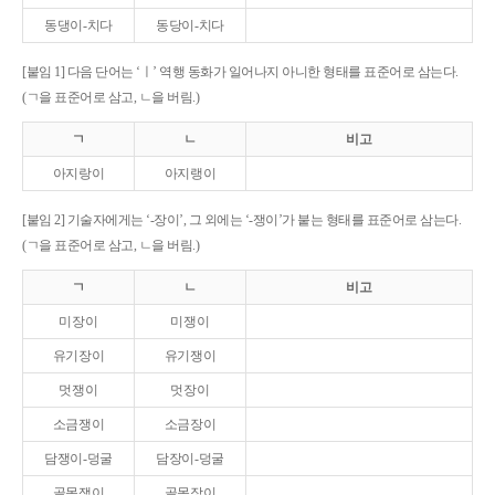
동댕이-치다
동당이-치다
[붙임 1] 다음 단어는 ‘ㅣ’ 역행 동화가 일어나지 아니한 형태를 표준어로 삼는다.
(ㄱ을 표준어로 삼고, ㄴ을 버림.)
ㄱ
ㄴ
비고
아지랑이
아지랭이
[붙임 2] 기술자에게는 ‘-장이’, 그 외에는 ‘-쟁이’가 붙는 형태를 표준어로 삼는다.
(ㄱ을 표준어로 삼고, ㄴ을 버림.)
ㄱ
ㄴ
비고
미장이
미쟁이
유기장이
유기쟁이
멋쟁이
멋장이
소금쟁이
소금장이
담쟁이-덩굴
담장이-덩굴
골목쟁이
골목장이