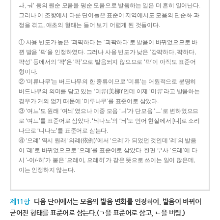
ㅘ, ㅝ’ 등의 원순 모음을 평순 모음으로 발음하는 일은 더 흔히 일어난다.
그러나 이 조항에서 다룬 단어들은 표준어 지역에서도 모음의 단순화 과
정을 겪고, 애초의 형태는 들어 보기 어렵게 된 것들이다.
① 사용 빈도가 높은 ‘괴퍅하다’는 ‘괴팍하다’로 발음이 바뀌었으므로 바
뀐 발음 ‘팍’을 인정하였다. 그러나 사용 빈도가 낮은 ‘강퍅하다, 퍅하다,
퍅성’ 등에서의 ‘퍅’은 ‘팍’으로 발음되지 않으므로 ‘퍅’이 아직도 표준어
형이다.
② ‘미류나무’는 버드나무의 한 종류이므로 ‘미류’는 어원적으로 분명히
버드나무의 의미를 담고 있는 ‘미류(美柳)’인데 이제 ‘미류’라고 발음하는
경우가 거의 없기 때문에 ‘미루나무’를 표준어로 삼았다.
③ ‘여느’도 원래 ‘여늬’였으나 이중 모음 ‘ㅢ’가 단모음 ‘ㅡ’로 변하였으므
로 ‘여느’를 표준어로 삼았다. ‘늬나노’의 ‘늬’도 언어 현실에서 [니]로 소리
나므로 ‘니나노’를 표준어로 삼는다.
④ ‘으례’ 역시 원래 ‘의례(依例)’에서 ‘으례’가 되었던 것인데 ‘례’의 발음
이 ‘레’로 바뀌었으므로 ‘으레’를 표준어로 삼았다. 한편 부사 ‘으레’에 다
시 ‘-이/-히’가 붙은 ‘으레이, 으레히’가 같은 뜻으로 쓰이는 일이 많은데,
이는 인정하지 않는다.
제11항
다음 단어에서는 모음의 발음 변화를 인정하여, 발음이 바뀌어
굳어진 형태를 표준어로 삼는다.(ㄱ을 표준어로 삼고, ㄴ을 버림.)