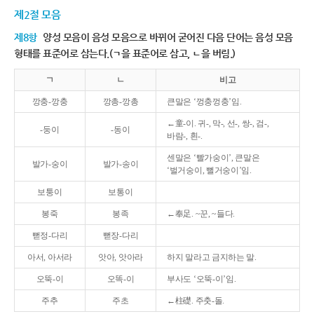
제2절 모음
제8항
양성 모음이 음성 모음으로 바뀌어 굳어진 다음 단어는 음성 모음
형태를 표준어로 삼는다.(ㄱ을 표준어로 삼고, ㄴ을 버림.)
ㄱ
ㄴ
비고
깡충-깡충
깡총-깡총
큰말은 ‘껑충껑충’임.
←童-이. 귀-, 막-, 선-, 쌍-, 검-,
-둥이
-동이
바람-, 흰-.
센말은 ‘빨가숭이’, 큰말은
발가-숭이
발가-송이
‘벌거숭이, 뻘거숭이’임.
보퉁이
보통이
봉죽
봉족
←奉足. ~꾼, ~들다.
뻗정-다리
뻗장-다리
아서, 아서라
앗아, 앗아라
하지 말라고 금지하는 말.
오뚝-이
오똑-이
부사도 ‘오뚝-이’임.
주추
주초
←柱礎. 주춧-돌.