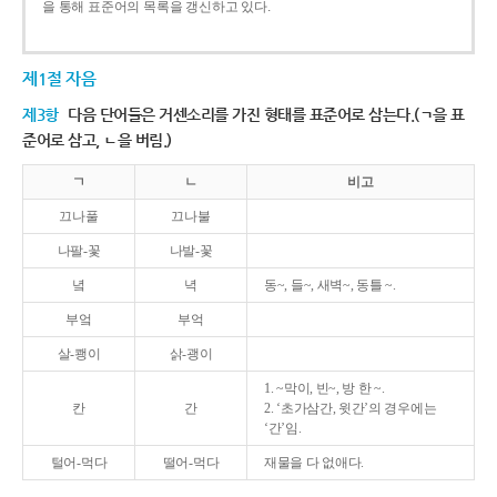
을 통해 표준어의 목록을 갱신하고 있다.
제1절 자음
제3항
다음 단어들은 거센소리를 가진 형태를 표준어로 삼는다.(ㄱ을 표
준어로 삼고, ㄴ을 버림.)
ㄱ
ㄴ
비고
끄나풀
끄나불
나팔-꽃
나발-꽃
녘
녁
동~, 들~, 새벽~, 동틀 ~.
부엌
부억
살-쾡이
삵-괭이
1. ~막이, 빈~, 방 한 ~.
칸
간
2. ‘초가삼간, 윗간’의 경우에는
‘간’임.
털어-먹다
떨어-먹다
재물을 다 없애다.