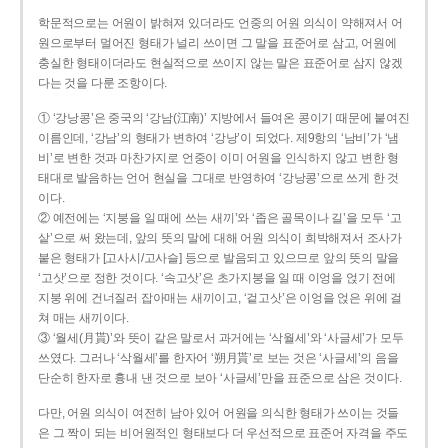
학문적으로는 어원이 밝혀져 있더라도 언중의 어원 의식이 약해져서 어
원으로부터 멀어진 형태가 널리 쓰이면 그 말을 표준어로 삼고, 어원에
충실한 형태이더라도 현실적으로 쓰이지 않는 말은 표준어로 삼지 않겠
다는 것을 다룬 조항이다.
① ‘강낭콩’은 중국의 ‘강남(江南)’ 지방에서 들여온 콩이기 때문에 붙여진
이름인데, ‘강남’의 형태가 변하여 ‘강낭’이 되었다. 제9항의 ‘남비’가 ‘냄
비’로 변한 것과 마찬가지로 언중이 이미 어원을 인식하지 않고 변한 형
태대로 발음하는 언어 현실을 그대로 반영하여 ‘강낭콩’으로 쓰게 한 것
이다.
② 예전에는 ‘지붕을 일 때에 쓰는 새끼’와 ‘좁은 골목이나 길’을 모두 ‘고
샅’으로 써 왔는데, 앞의 뜻의 말에 대해 어원 의식이 희박해져서 조사가
붙은 형태가 [고사시/고사슬] 등으로 발음되고 있으므로 앞의 뜻의 말을
‘고삿’으로 정한 것이다. ‘속고삿’은 초가지붕을 일 때 이엉을 얹기 전에
지붕 위에 건너질러 잡아매는 새끼이고, ‘겉고삿’은 이엉을 얹은 위에 걸
쳐 매는 새끼이다.
③ ‘월세(月貰)’와 뜻이 같은 말로서 과거에는 ‘삭월세’와 ‘사글세’가 모두
쓰였다. 그러나 ‘삭월세’를 한자어 ‘朔月貰’로 보는 것은 ‘사글세’의 음을
단순히 한자로 흉내 낸 것으로 보아 ‘사글세’만을 표준으로 삼은 것이다.
다만, 어원 의식이 여전히 남아 있어 어원을 의식한 형태가 쓰이는 것들
은 그 짝이 되는 비어원적인 형태보다 더 우선적으로 표준어 자격을 주도