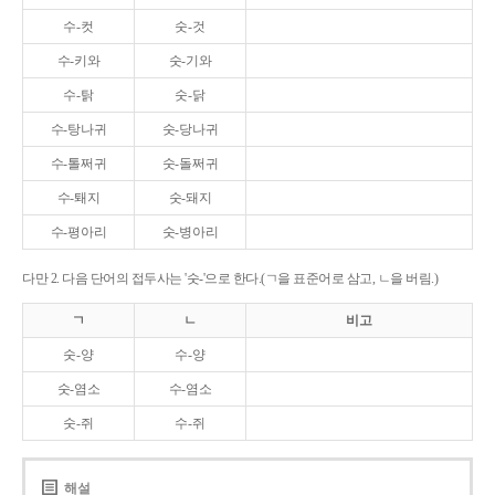
수-컷
숫-것
수-키와
숫-기와
수-탉
숫-닭
수-탕나귀
숫-당나귀
수-톨쩌귀
숫-돌쩌귀
수-퇘지
숫-돼지
수-평아리
숫-병아리
다만 2. 다음 단어의 접두사는 '숫-'으로 한다.(ㄱ을 표준어로 삼고, ㄴ을 버림.)
ㄱ
ㄴ
비고
숫-양
수-양
숫-염소
수-염소
숫-쥐
수-쥐
해설