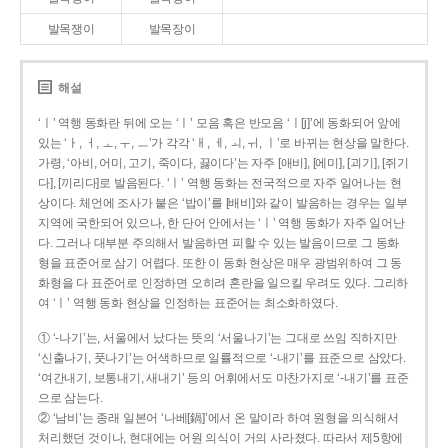
발목쟁이
발목장이
해설
‘ㅣ’ 역행 동화란 뒤에 오는 ‘ㅣ’ 모음 혹은 반모음 ‘ㅣ[j]’에 동화되어 앞에
있는 ‘ㅏ, ㅓ, ㅗ, ㅜ, ㅡ’가 각각 ‘ㅐ, ㅔ, ㅚ, ㅟ, ㅣ’로 바뀌는 현상을 말한다.
가령, ‘아비, 어미, 고기, 죽이다, 끓이다’는 자주 [애비], [에미], [괴기], [쥐기
다], [끼리다]로 발음된다. ‘ㅣ’ 역행 동화는 전국적으로 자주 일어나는 현
상이다. 체언에 조사가 붙은 ‘밥이’를 [배비]와 같이 발음하는 경우는 일부
지역에 국한되어 있으나, 한 단어 안에서는 ‘ㅣ’ 역행 동화가 자주 일어난
다. 그러나 대부분 주의해서 발음하면 피할 수 있는 발음이므로 그 동화
형을 표준어로 삼기 어렵다. 또한 이 동화 현상은 매우 광범위하여 그 동
화형을 다 표준어로 인정하면 오히려 혼란을 일으킬 우려도 있다. 그리하
여 ‘ㅣ’ 역행 동화 현상을 인정하는 표준어는 최소화하였다.
① ‘-나기’는, 서울에서 났다는 뜻의 ‘서울나기’는 그대로 쓰임 직하지만
‘신출나기, 풋나기’는 어색하므로 일률적으로 ‘-내기’를 표준으로 삼았다.
‘여간내기, 보통내기, 새내기’ 등의 어휘에서도 마찬가지로 ‘-내기’를 표준
으로 삼는다.
② ‘남비’는 종래 일본어 ‘나베[鍋]’에서 온 말이라 하여 원형을 의식해서
처리했던 것이나, 현대에는 어원 의식이 거의 사라졌다. 따라서 제5항에