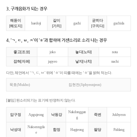
3. 구개음화가 되는 경우
해돋이
같이
굳히다
haedoji
gachi
guchida
[해도지]
[가치]
[구치다]
4. ‘ㄱ, ㄷ, ㅂ, ㅈ’이 ‘ㅎ’과 합하여 거센소리로 소리 나는 경우
좋고[조코]
joko
놓다[노타]
nota
잡혀[자펴]
japyeo
낳지[나치]
nachi
다만, 체언에서 ‘ㄱ, ㄷ, ㅂ’ 뒤에 ‘ㅎ’이 따를 때에는 ‘ㅎ’을 밝혀 적는다.
묵호(Mukho)
집현전(Jiphyeonjeon)
[붙임] 된소리되기는 표기에 반영하지 않는다.
Nakdonggan
압구정
Apgujeong
낙동강
죽변
Jukbyeon
g
Nakseongda
낙성대
합정
Hapjeong
팔당
Paldang
e