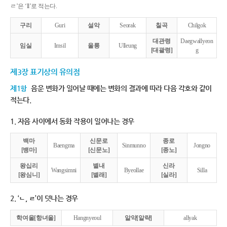
ㄹ’은 ‘ll’로 적는다.
구리
Guri
설악
Seorak
칠곡
Chilgok
대관령
Daegwallyeon
임실
Imsil
울릉
Ulleung
[대괄령]
g
제3장 표기상의 유의점
제1항
음운 변화가 일어날 때에는 변화의 결과에 따라 다음 각호와 같이
적는다.
1. 자음 사이에서 동화 작용이 일어나는 경우
백마
신문로
종로
Baengma
Sinmunno
Jongno
[뱅마]
[신문노]
[종노]
왕십리
별내
신라
Wangsimni
Byeollae
Silla
[왕심니]
[별래]
[실라]
2. ‘ㄴ, ㄹ’이 덧나는 경우
학여울[항녀울]
Hangnyeoul
알약[알략]
allyak