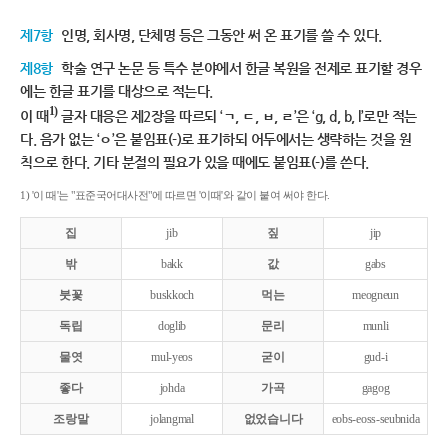
제7항
인명, 회사명, 단체명 등은 그동안 써 온 표기를 쓸 수 있다.
제8항
학술 연구 논문 등 특수 분야에서 한글 복원을 전제로 표기할 경우
에는 한글 표기를 대상으로 적는다.
1)
이 때
글자 대응은 제2장을 따르되 ‘ㄱ, ㄷ, ㅂ, ㄹ’은 ‘g, d, b, l’로만 적는
다. 음가 없는 ‘ㅇ’은 붙임표(-)로 표기하되 어두에서는 생략하는 것을 원
칙으로 한다. 기타 분절의 필요가 있을 때에도 붙임표(-)를 쓴다.
1) '이 때'는 "표준국어대사전"에 따르면 '이때'와 같이 붙여 써야 한다.
집
jib
짚
jip
밖
bakk
값
gabs
붓꽃
buskkoch
먹는
meogneun
독립
doglib
문리
munli
물엿
mul-yeos
굳이
gud-i
좋다
johda
가곡
gagog
조랑말
jolangmal
없었습니다
eobs-eoss-seubnida