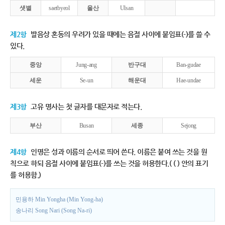
샛별
saetbyeol
울산
Ulsan
제2항
발음상 혼동의 우려가 있을 때에는 음절 사이에 붙임표(-)를 쓸 수
있다.
중앙
Jung-ang
반구대
Ban-gudae
세운
Se-un
해운대
Hae-undae
제3항
고유 명사는 첫 글자를 대문자로 적는다.
부산
Busan
세종
Sejong
제4항
인명은 성과 이름의 순서로 띄어 쓴다. 이름은 붙여 쓰는 것을 원
칙으로 하되 음절 사이에 붙임표(-)를 쓰는 것을 허용한다.( ( ) 안의 표기
를 허용함.)
민용하 Min Yongha (Min Yong-ha)
송나리 Song Nari (Song Na-ri)