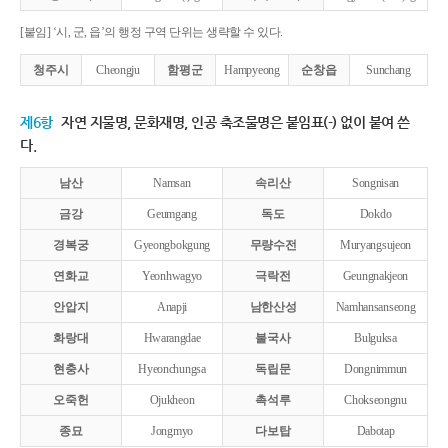
[붙임] ‘시, 군, 읍’의 행정 구역 단위는 생략할 수 있다.
청주시
Cheongju
함평군
Hampyeong
순창읍
Sunchang
제6항
자연 지물명, 문화재명, 인공 축조물명은 붙임표(-) 없이 붙여 쓴
다.
남산
Namsan
속리산
Songnisan
금강
Geumgang
독도
Dokdo
경복궁
Gyeongbokgung
무량수전
Muryangsujeon
연화교
Yeonhwagyo
극락전
Geungnakjeon
안압지
Anapji
남한산성
Namhansanseong
화랑대
Hwarangdae
불국사
Bulguksa
현충사
Hyeonchungsa
독립문
Dongnimmun
오죽헌
Ojukheon
촉석루
Chokseongnu
종묘
Jongmyo
다보탑
Dabotap