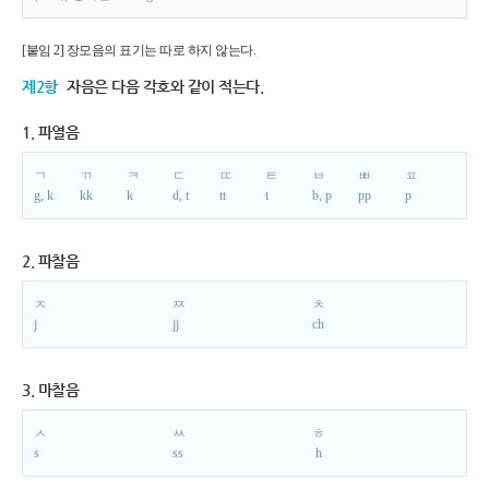
[붙임 2] 장모음의 표기는 따로 하지 않는다.
제2항
자음은 다음 각호와 같이 적는다.
1. 파열음
ㄱ
ㄲ
ㅋ
ㄷ
ㄸ
ㅌ
ㅂ
ㅃ
ㅍ
g, k
kk
k
d, t
tt
t
b, p
pp
p
2. 파찰음
ㅈ
ㅉ
ㅊ
j
jj
ch
3. 마찰음
ㅅ
ㅆ
ㅎ
s
ss
h