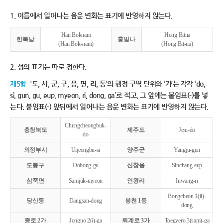
1. 이름에서 일어나는 음운 변화는 표기에 반영하지 않는다.
Han Boknam
Hong Bitna
한복남
홍빛나
(Han Bok-nam)
(Hong Bit-na)
2. 성의 표기는 따로 정한다.
제5항
‘도, 시, 군, 구, 읍, 면, 리, 동’의 행정 구역 단위와 ‘가’는 각각 ‘do,
si, gun, gu, eup, myeon, ri, dong, ga’로 적고, 그 앞에는 붙임표(-)를 넣
는다. 붙임표(-) 앞뒤에서 일어나는 음운 변화는 표기에 반영하지 않는다.
Chungcheongbuk-
충청북도
제주도
Jeju-do
do
의정부시
Uijeongbu-si
양주군
Yangju-gun
도봉구
Dobong-gu
신창읍
Sinchang-eup
삼죽면
Samjuk-myeon
인왕리
Inwang-ri
Bongcheon 1(il)-
당산동
Dangsan-dong
봉천 1동
dong
종로 2가
Jongno 2(i)-ga
퇴계로 3가
Toegyero 3(sam)-ga