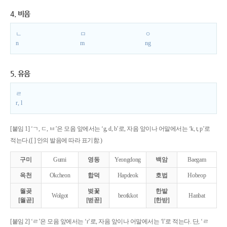
4. 비음
ㄴ
ㅁ
ㅇ
n
m
ng
5. 유음
ㄹ
r, l
[붙임 1] ‘ㄱ, ㄷ, ㅂ’은 모음 앞에서는 ‘g, d, b’로, 자음 앞이나 어말에서는 ‘k, t, p’로
적는다.([ ] 안의 발음에 따라 표기함.)
구미
Gumi
영동
Yeongdong
백암
Baegam
옥천
Okcheon
합덕
Hapdeok
호법
Hobeop
월곶
벚꽃
한밭
Wolgot
beotkkot
Hanbat
[월곧]
[벋꼳]
[한받]
[붙임 2] ‘ㄹ’은 모음 앞에서는 ‘r’로, 자음 앞이나 어말에서는 ‘l’로 적는다. 단, ‘ㄹ