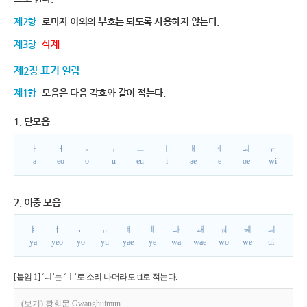
제2항
로마자 이외의 부호는 되도록 사용하지 않는다.
제3항
삭제
제2장 표기 일람
제1항
모음은 다음 각호와 같이 적는다.
1. 단모음
ㅏ
ㅓ
ㅗ
ㅜ
ㅡ
ㅣ
ㅐ
ㅔ
ㅚ
ㅟ
a
eo
o
u
eu
i
ae
e
oe
wi
2. 이중 모음
ㅑ
ㅕ
ㅛ
ㅠ
ㅒ
ㅖ
ㅘ
ㅙ
ㅝ
ㅞ
ㅢ
ya
yeo
yo
yu
yae
ye
wa
wae
wo
we
ui
[붙임 1] ‘ㅢ’는 ‘ㅣ’로 소리 나더라도 ui로 적는다.
(보기) 광희문 Gwanghuimun