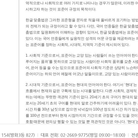
역적으로나 사회적으로 여러 가지로 나타나는 경우가 많은데, 이러한 여
시하고자 하는 것이 표준어 규정의 목적이다.
한글 맞춤법은 그러한 표준형을 문자로 적을 때 올바르게 표기하는 방법
의 전제가 되는 규정이라고 할 수 있다. 다만, 국어 언중들은 한글 맞춤
춤법으로 일원화하여 이해하는 경향이 있어서, 한글 맞춤법에는 표준어
있다. 이는 국어 언중들에게 실용적인 성격의 어문 규정을 제공하려는 
는 표준어를 정하는 사회적, 시대적, 지역적 기준이 제시되어 있다.
1. 사회적 기준으로서, 표준어는 교양 있는 사람들이 쓰는 언어여야 한다
루어지는 품위’를 뜻하므로 교양 있는 사람이란 사회적 품위를 갖춘 사람
어, 은어 등을 쓸 수는 있으므로 표준어의 사회적 기준은 상당히 느슨하다고
준어이기는 하되 언어 예절에 어긋난 말들이므로, 교양 있는 사람이라면
2. 시대적 기준으로서, 표준어는 현대의 언어여야 한다. 여기서 ‘현대
흐름에서 현재와 같은 구획에 있는 시대를 말한다. 다른 사회적, 경제적
하는 데에는 뚜렷한 객관적 기준이 없다. 20세기 초의 구어가 현대의 말
로서는 20세기 초의 구어를 현대의 말로 간주하기에 어려움이 있다. 한
시간 차를 30년 남짓으로 잡으면 넉넉잡아 100년 정도의 시간 차가 있
를 100년 전으로부터 현재 시점까지의 기간으로 규정할 수도 있을 것이다
호함 때문에 편의상 행할 수 있는 것일 뿐 객관적인 것은 아니다. ‘현대
3. 지역적 기준으로서, 표준어는 서울말이어야 한다. 이는 표준어의 공
154(방화3동 827)
대표 전화: 02-2669-9775(평일 09:00~18:00)
전송