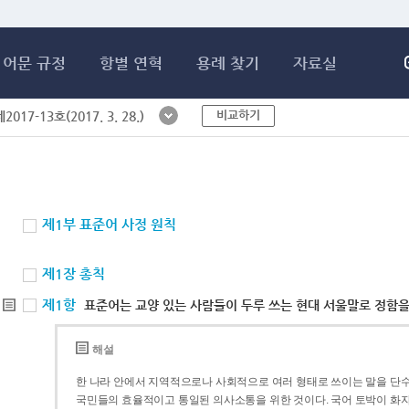
메인콘텐츠 바로가기
어문 규정
항별 연혁
용례 찾기
자료실
비교하기
017-13호(2017. 3. 28.)
제1부 표준어 사정 원칙
제1장 총칙
제1항
표준어는 교양 있는 사람들이 두루 쓰는 현대 서울말로 정함을
해설
한 나라 안에서 지역적으로나 사회적으로 여러 형태로 쓰이는 말을 단수
국민들의 효율적이고 통일된 의사소통을 위한 것이다. 국어 토박이 화자