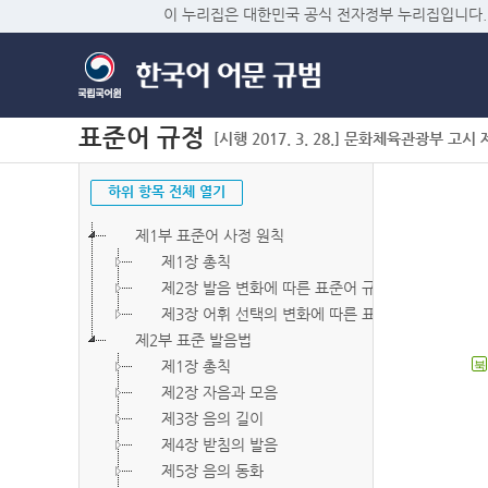
이 누리집은 대한민국 공식 전자정부 누리집입니다.
표준어 규정
[시행 2017. 3. 28.] 문화체육관광부 고시 제2
하위 항목 전체 열기
제1부 표준어 사정 원칙
제1장 총칙
제2장 발음 변화에 따른 표준어 규정
제3장 어휘 선택의 변화에 따른 표준어 규정
제2부 표준 발음법
제1장 총칙
북
제2장 자음과 모음
제3장 음의 길이
제4장 받침의 발음
제5장 음의 동화