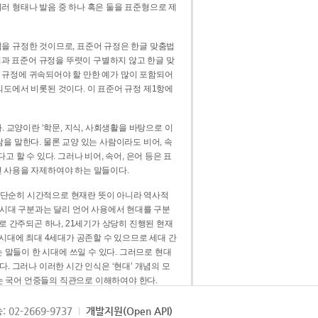
러 형태나 발음 중 하나 혹은 둘을 표준형으로 제
을 규정한 것이므로, 표준어 규정은 한글 맞춤법
법과 표준어 규정을 뚜렷이 구별하지 않고 한글 맞
 규정에 귀속되어야 할 만한 예가 많이 포함되어
의도에서 비롯된 것이다. 이 표준어 규정 제1항에
. 교양이란 ‘학문, 지식, 사회생활을 바탕으로 이
을 말한다. 물론 교양 있는 사람이라도 비어, 속
 할 수 있다. 그러나 비어, 속어, 은어 등은 표
 사용을 자제하여야 하는 말들이다.
’는 단순히 시간적으로 현재란 뜻이 아니라 역사적
 시대 구분과는 달리 언어 사용에서 현대를 구분
로 간주되곤 하나, 21세기가 상당히 진행된 현재
 시대에 최대 4세대가 공존할 수 있으므로 세대 간
는 말들이 한 시대에 쓰일 수 있다. 그러므로 현대
. 그러나 이러한 시간 인식은 ‘현대’ 개념의 모
’는 국어 언중들의 직관으로 이해하여야 한다.
용어적 성격을 가장 크게 드러내 주는 기준이다.
: 02-2669-9737
개발지원(Open API)