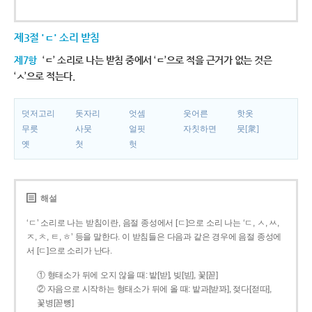
제3절 'ㄷ' 소리 받침
제7항
‘ㄷ’ 소리로 나는 받침 중에서 ‘ㄷ’으로 적을 근거가 없는 것은
‘ㅅ’으로 적는다.
덧저고리
돗자리
엇셈
웃어른
핫옷
무릇
사뭇
얼핏
자칫하면
뭇[衆]
옛
첫
헛
해설
‘ㄷ’ 소리로 나는 받침이란, 음절 종성에서 [ㄷ]으로 소리 나는 ‘ㄷ, ㅅ, ㅆ,
ㅈ, ㅊ, ㅌ, ㅎ’ 등을 말한다. 이 받침들은 다음과 같은 경우에 음절 종성에
서 [ㄷ]으로 소리가 난다.
① 형태소가 뒤에 오지 않을 때: 밭[받], 빚[빋], 꽃[꼳]
② 자음으로 시작하는 형태소가 뒤에 올 때: 밭과[받꽈], 젖다[젇따],
꽃병[꼳뼝]