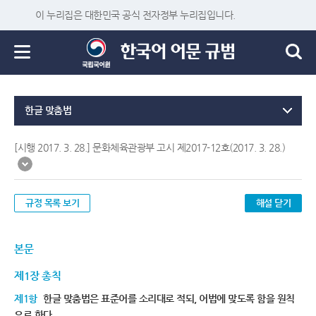
이 누리집은 대한민국 공식 전자정부 누리집입니다.
한글 맞춤법
[시행 2017. 3. 28.] 문화체육관광부 고시 제2017-12호(2017. 3. 28.)
규정 목록 보기
해설 닫기
본문
제1장 총칙
제1항
한글 맞춤법은 표준어를 소리대로 적되, 어법에 맞도록 함을 원칙
으로 한다.