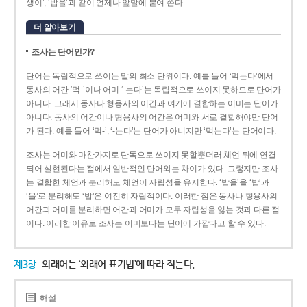
생이’, ‘밥을’과 같이 언제나 앞말에 붙여 쓴다.
더 알아보기
조사는 단어인가?
단어는 독립적으로 쓰이는 말의 최소 단위이다. 예를 들어 ‘먹는다’에서
동사의 어간 ‘먹-­’이나 어미 ‘­-는다’는 독립적으로 쓰이지 못하므로 단어가
아니다. 그래서 동사나 형용사의 어간과 여기에 결합하는 어미는 단어가
아니다. 동사의 어간이나 형용사의 어간은 어미와 서로 결합해야만 단어
가 된다. 예를 들어 ‘먹-’, ‘-는다’는 단어가 아니지만 ‘먹는다’는 단어이다.
조사는 어미와 마찬가지로 단독으로 쓰이지 못할뿐더러 체언 뒤에 연결
되어 실현된다는 점에서 일반적인 단어와는 차이가 있다. 그렇지만 조사
는 결합한 체언과 분리해도 체언이 자립성을 유지한다. ‘밥을’을 ‘밥’과
‘을’로 분리해도 ‘밥’은 여전히 자립적이다. 이러한 점은 동사나 형용사의
어간과 어미를 분리하면 어간과 어미가 모두 자립성을 잃는 것과 다른 점
이다. 이러한 이유로 조사는 어미보다는 단어에 가깝다고 할 수 있다.
제3항
외래어는 ‘외래어 표기법’에 따라 적는다.
해설