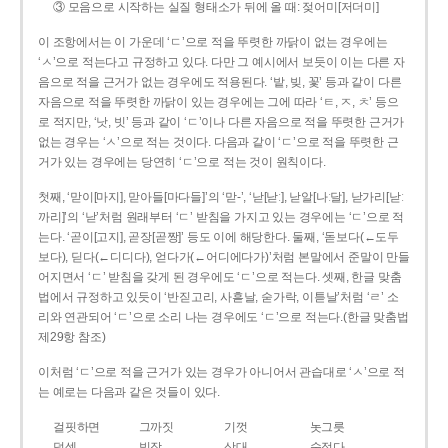
③ 모음으로 시작하는 실질 형태소가 뒤에 올 때: 젖어미[저더미]
이 조항에서는 이 가운데 ‘ㄷ’으로 적을 뚜렷한 까닭이 없는 경우에는
‘ㅅ’으로 적는다고 규정하고 있다. 다만 그 예시에서 보듯이 이는 다른 자
음으로 적을 근거가 없는 경우에도 적용된다. ‘밭, 빚, 꽃’ 등과 같이 다른
자음으로 적을 뚜렷한 까닭이 있는 경우에는 그에 따라 ‘ㅌ, ㅈ, ㅊ’ 등으
로 적지만, ‘낫, 빗’ 등과 같이 ‘ㄷ’이나 다른 자음으로 적을 뚜렷한 근거가
없는 경우는 ‘ㅅ’으로 적는 것이다. 다음과 같이 ‘ㄷ’으로 적을 뚜렷한 근
거가 있는 경우에는 당연히 ‘ㄷ’으로 적는 것이 원칙이다.
첫째, ‘맏이[마지], 맏아들[마다들]’의 ‘맏-’, ‘낟[낟ː], 낟알[나ː달], 낟가리[낟ː
까리]’의 ‘낟’처럼 원래부터 ‘ㄷ’ 받침을 가지고 있는 경우에는 ‘ㄷ’으로 적
는다. ‘곧이[고지], 곧장[곧짱]’ 등도 이에 해당한다. 둘째, ‘돋보다(←도두
보다), 딛다(←디디다), 얻다가(←어디에다가)’처럼 본말에서 준말이 만들
어지면서 ‘ㄷ’ 받침을 갖게 된 경우에도 ‘ㄷ’으로 적는다. 셋째, 한글 맞춤
법에서 규정하고 있듯이 ‘반짇고리, 사흗날, 숟가락, 이튿날’처럼 ‘ㄹ’ 소
리와 연관되어 ‘ㄷ’으로 소리 나는 경우에도 ‘ㄷ’으로 적는다.(한글 맞춤법
제29항 참조)
이처럼 ‘ㄷ’으로 적을 근거가 있는 경우가 아니어서 관습대로 ‘ㅅ’으로 적
는 예로는 다음과 같은 것들이 있다.
걸핏하면
그까짓
기껏
놋그릇
덧셈
빗장
삿대
숫접다