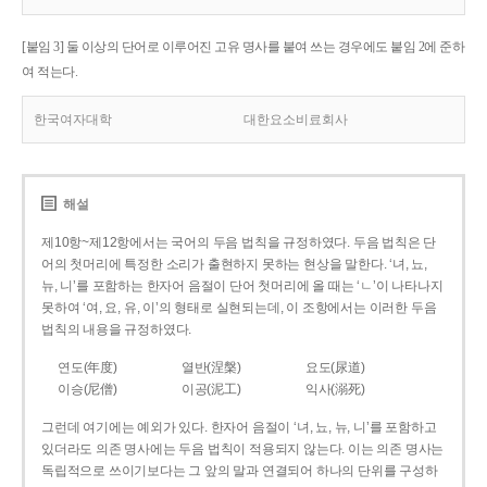
[붙임 3] 둘 이상의 단어로 이루어진 고유 명사를 붙여 쓰는 경우에도 붙임 2에 준하
여 적는다.
한국여자대학
대한요소비료회사
해설
제10항~제12항에서는 국어의 두음 법칙을 규정하였다. 두음 법칙은 단
어의 첫머리에 특정한 소리가 출현하지 못하는 현상을 말한다. ‘녀, 뇨,
뉴, 니’를 포함하는 한자어 음절이 단어 첫머리에 올 때는 ‘ㄴ’이 나타나지
못하여 ‘여, 요, 유, 이’의 형태로 실현되는데, 이 조항에서는 이러한 두음
법칙의 내용을 규정하였다.
연도(年度)
열반(涅槃)
요도(尿道)
이승(尼僧)
이공(泥工)
익사(溺死)
그런데 여기에는 예외가 있다. 한자어 음절이 ‘녀, 뇨, 뉴, 니’를 포함하고
있더라도 의존 명사에는 두음 법칙이 적용되지 않는다. 이는 의존 명사는
독립적으로 쓰이기보다는 그 앞의 말과 연결되어 하나의 단위를 구성하