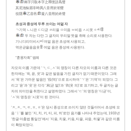
兩字只取本字之釋俚語爲聲
其尼池梨眉非時異八音用於初聲
役隱
乙音邑
凝八音用於終聲
초성과 종성에 두루 쓰이는 여덟 자
ㄱ기역 ㄴ니은 ㄷ디귿 ㄹ리을 ㅁ미음 ㅂ비읍 ㅅ시옷 ㆁ
두 자는 다만 그 글자의 우리말 뜻을 취해 소리로 사용한다.
기니디리미비시
여덟 음은 초성에 사용되고,
역은귿을음읍옷
여덟 음은 종성에 사용된다.
“훈몽자회” 범례
자모의 이름 가운데 ‘ㄱ, ㄷ, ㅅ’의 명칭이 다른 자모의 이름과 다른 것은
한자에는 ‘윽, 읃, 읏’과 같은 발음을 가진 글자가 없기 때문이었다. 그래
서 ‘윽’은 가까운 발음인 ‘役(역)’으로 표시하여 ‘ㄱ’은 ‘기역’이 되었다. 그
리고 ‘읃’과 ‘읏’은 각각 ‘末(귿 말)’과 ‘衣(옷 의)’로 표기하고, 두 글자는 글
자의 의미만을 취한다고 설명하였다. 그래서 ‘ㄷ’의 명칭은 ‘디귿’이,
‘ㅅ’의 명칭은 ‘시옷’이 된 것이다.
‘ㅈ, ㅊ, ㅋ, ㅌ, ㅍ, ㅎ’은 당시 종성으로 쓰이지 않던 것들이어서 초성에 모
음 ‘ㅣ’를 붙인 ‘지, 치, 키, 티, 피, 히’로만 음가를 나타내 주었는데, 1933년
‘한글 마춤법 통일안’에서 ‘지읒, 치읓, 키읔, 티읕, 피읖, 히읗’과 같은 이름
이 확정되었다.