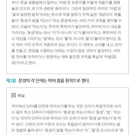
르다. 한글 맞춤법에서 말하는 ‘어법’은 표준어를 어떻게 적을지를 정해
놓은 것으로, 표기와 관련된 원리이다. 그런데 일반적인 의미의 ‘어법’은
‘말의 일정한 법칙’이라는 뜻으로 적용 범위가 무척 넓은 개념이다. 예를
들어 “동생이 밥을 먹는다.”라는 문장에서는 여러 가지 규칙을 찾아볼 수
있다. 서술어 ‘먹는다’는 주어와 목적어가 필요하며, 주어의 지시 대상을
가리키는 ‘동생’에는 조사 ‘가’가 아니라 ‘이’가 붙어야 하고, 목적어의 지
시 대상을 가리키는 ‘밥’에는 조사 ‘를’이 아니라 ‘을’이 붙어야 한다는 등
의 여러 가지 규칙이 적용되어 있는 것이다. 이 외에도 소리를 내고, 단어
를 만들고, 문장을 사용하는 데에는 수없이 많은 규칙이 필요하다. 이처
럼 언어를 조직하거나 운영하는 데에 필요한 규칙을 폭넓게 ‘어법(語
法)’이라고 한다.
제2항
문장의 각 단어는 띄어 씀을 원칙으로 한다.
해설
국어에서 단어를 단위로 띄어쓰기를 하는 것은 단어가 독립적으로 쓰이
는 말의 최소 단위이기 때문이다. ‘동생 밥 먹는다’에서 ‘동생’, ‘밥’, ‘먹는
다’는 각각이 단어이므로 띄어쓰기의 단위가 되어 ‘동생 밥 먹는다’로 띄
어 쓴다. 그런데 단어 가운데 조사는 독립성이 없어서 다른 단어와는 달
리 앞말에 붙여 쓴다. ‘동생이 밥을 먹는다’에서 ‘이’, ‘을’은 조사이므로 ‘동