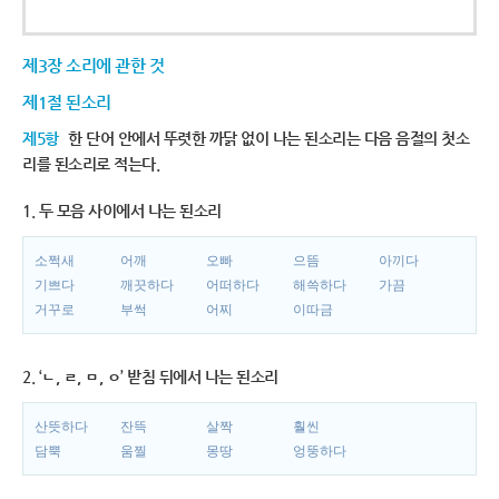
제3장 소리에 관한 것
제1절 된소리
제5항
한 단어 안에서 뚜렷한 까닭 없이 나는 된소리는 다음 음절의 첫소
리를 된소리로 적는다.
1. 두 모음 사이에서 나는 된소리
소쩍새
어깨
오빠
으뜸
아끼다
기쁘다
깨끗하다
어떠하다
해쓱하다
가끔
거꾸로
부썩
어찌
이따금
2. ‘ㄴ, ㄹ, ㅁ, ㅇ’ 받침 뒤에서 나는 된소리
산뜻하다
잔뜩
살짝
훨씬
담뿍
움찔
몽땅
엉뚱하다