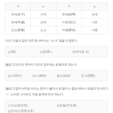
ㄱ
ㄴ
ㄱ
ㄴ
여자(女子)
녀자
유대(紐帶)
뉴대
연세(年歲)
년세
이토(泥土)
니토
요소(尿素)
뇨소
익명(匿名)
닉명
다만, 다음과 같은 의존 명사에서는 ‘냐, 녀’ 음을 인정한다.
냥(兩)
냥쭝(兩-)
년(年)(몇 년)
[붙임 1] 단어의 첫머리 이외의 경우에는 본음대로 적는다.
남녀(男女)
당뇨(糖尿)
결뉴(結紐)
은닉(隱匿)
[붙임 2] 접두사처럼 쓰이는 한자가 붙어서 된 말이나 합성어에서, 뒷말의 첫소리가
‘ㄴ’ 소리로 나더라도 두음 법칙에 따라 적는다.
신여성(新女性)
공염불(空念佛)
남존여비(男尊女卑)