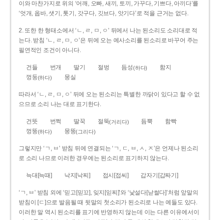
이와 마찬가지로 위의 ‘어깨, 오빠, 새끼, 토끼, 가꾸다, 기쁘다, 아끼다’를
‘엇개, 옵바, 샛기, 톳기, 갓구다, 깃브다, 앗기다’로 적을 근거는 없다.
2. 또한 한 형태소에서 ‘ㄴ, ㄹ, ㅁ, ㅇ’ 뒤에서 나는 된소리도 소리대로 적
는다. 받침 ‘ㄴ, ㄹ, ㅁ, ㅇ’은 뒤에 오는 예사소리를 된소리로 바꾸어 주는
필연적인 조건이 아니다.
건들
번개
딸기
절벙
듬성
함지
(하다)
껑둥
뭉실
(하다)
따라서 ‘ㄴ, ㄹ, ㅁ, ㅇ’ 뒤에 오는 된소리는 특별한 까닭이 있다고 할 수 없
으므로 소리 나는 대로 표기한다.
건뜻
번쩍
딸꾹
절뚝
듬뿍
함빡
(거리다)
껑뚱
뭉뚱
(하다)
(그리다)
그렇지만 ‘ㄱ, ㅂ’ 받침 뒤에 연결되는 ‘ㄱ, ㄷ, ㅂ, ㅅ, ㅈ’은 언제나 된소리
로 소리 나므로 이러한 경우에는 된소리로 표기하지 않는다.
늑대[늑때]
낙지[낙찌]
접시[접씨]
갑자기[갑짜기]
‘ㄱ, ㅂ’ 받침 외에 ‘믿고[믿꼬], 잊지[읻찌]’와 ‘낯설다[낟썰다]’처럼 앞말의
받침이 [ㄷ]으로 발음될 때 뒷말의 첫소리가 된소리로 나는 예들도 있다.
이러한 말 역시 된소리를 표기에 반영하지 않는데 이는 다른 이유에서이