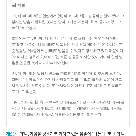
해설
‘계, 례, 몌, 폐, 혜’는 현실에서 [게, 레, 메, 페, 헤]로 발음되는 일이 있다. 그
렇지만 발음이 변화한 것과는 달리 표기는 여전히 ‘ㅖ’로 굳어져 있으므
로 ‘ㅖ’로 적는다.
조항에서 “‘계, 례, 몌, 폐, 혜’의 ‘ㅖ’는 ‘ㅔ’로 소리 나는 경우가 있더라
도”라고 한 것이 ‘례’를 [레]로 발음하는 것을 허용한다는 뜻은 아니다. 표
준 발음법 제5항에서는 [레]로 발음할 수 없다고 명시하고 있기 때문이다.
“소리 나는 경우가 있더라도”는 표준 발음을 제시한 것이 아니라 현실 발
음을 언급한 것이라고 해석해야 한다.
‘계, 몌, 폐, 혜’는 발음의 변화를 따르면 ‘ㅔ’로 적어야 할 것처럼 보인다.
그러나 ‘ㅖ’의 발음이 완전히 사라졌다고 할 수 없고 철자와 발음이 반드
시 일치하는 것도 아니다. 또한 사람들이 여전히 표기를 ‘ㅖ’로 인식하므
로 ‘ㅖ’로 적는다.
다만, 한자 ‘偈, 揭, 憩’는 본음이 [게]이므로 ‘ㅔ’로 적는다. 따라서 ‘게구(偈
句), 게제(偈諦), 게기(揭記), 게방(揭榜), 게양(揭揚), 게재(揭載), 게판(揭
板), 게류(憩流), 게식(憩息), 게휴(憩休)’ 등도 ‘게’로 적는다.
제9항
‘의’나, 자음을 첫소리로 가지고 있는 음절의 ‘ㅢ’는 ‘ㅣ’로 소리 나