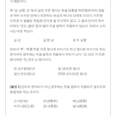
기 때문이다.
즉 ‘냥, 냥쭝, 년’ 등과 같은 의존 명사는 한글 맞춤법 제42항에 따라 앞말
과 띄어 쓰지만 언제나 의존하는 대상과 하나의 단위로 쓰인다. 이러한
이유로 이 말들은 독립된 단어로 잘 인식되지 않고, 그 결과 단어의 첫머
리에도 ‘연도, 열반’ 등과 달리 두음 법칙이 적용되지 않는다. 따라서 소리
나는 대로 적는다.
십 년
금 한 냥
은 두 냥쭝
따라서 ‘年’, ‘年度’처럼 의존 명사로 쓰이기도 하고 명사로 쓰이기도 하는
한자어의 경우에는 두음 법칙의 적용에서 차이가 난다. ‘년, 년도’가 의존
명사라면 ‘연, 연도’는 명사이다.
연 강수량(명사)
일 년(의존 명사)
생산 연도(명사)
2018 년도(의존 명사)
[붙임 1]
단어의 첫머리가 아닌 경우에는 두음 법칙이 적용되지 않으므로
본음대로 적는 것이다.
소녀(少女)
만년(晩年)
배뇨(排尿)
비구니(比丘尼)
운니(雲泥)
탐닉(耽溺)