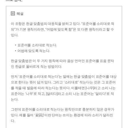
해설
이 조항은 한글 맞춤법의 대원칙을 밝히고 있다. “표준어를 소리대로 적
되”가 기본 원칙이라면, “어법에 맞도록 함”은 또 다른 원칙이라고 할 수
있다.
표준어를 소리대로 적는다.
어법에 맞도록 적는다.
한글 맞춤법은 이 두 가지 원칙에 따라 음성 언어인 표준어를 표음 문자
인 한글로 올바르게 적는 방법이다.
먼저 ‘표준어를 소리대로 적는다’는 말에는 한글 맞춤법이 표준어를 대상
으로 한다는 뜻이 담겨 있다. 그리고 ‘소리대로’ 적는다는 것은 그 표준어
를 적을 때 발음에 따라 적는다는 뜻이다. 이를테면 [나무]라고 소리 나는
표준어는 ‘나무’로 적고, [달리다]라고 소리 나는 표준어는 ‘달리다’로 적
는다.
그런데 표준어를 소리대로 적는다는 원칙만으로 충분하지 않은 경우가
있다. 예를 들어 ‘꽃[花]’이란 단어는 쓰이는 환경에 따라 소리가 달라진
다.