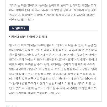
외래어는 다른 언어에서 들어온 말이므로 원어의 언어적인 특징을 고려
해서 적어야 한다. 따라서 ‘외래어 표기법’을 정하여 그에 따라 적는 것이
원칙이다. 외래어는 고유어, 한자어와 함께 국어의 어휘 체계에 정착한
어휘라고 할 수 있다.
더 알아보기
원어에 따른 한국어 어휘 체계
한국어의 어휘 체계는 고유어, 한자어, 외래어로 나눌 수 있다. 이들은 원
어에 차이가 있을 뿐 모두 한국어 어휘에 속한다. 국어사전에서는 단어의
원어를 밝히고 있다. 고유어에는 원어가 제시되어 있지 않고 한자어에는
한자가, 외래어에는 각 단어의 원어명과 로마자 표기가 제시되어 있어서
이로써 어휘 부류를 알 수가 있다. 외래어는 국어의 어휘 체계에 속하지
않는 외국어와 개념적으로 구별된다. 하지만 실생활에서 그 구별이 명확
하지 않을 때가 있다. 현실적으로는 국어사전에 실린 어휘는 외래어, 실
리지 않은 것은 외국어로 구별하는 것이 편리하다. 예컨대 ‘보이(boy)’가
‘식당이나 호텔 따위에서 접대하는 남자’를 의미할 때는 외래어지만 ‘소
년’의 뜻으로 쓰일 때는 외국어라고 할 수 있다. 외국어를 표기할 때도 외
래어 표기법의 원칙을 준용하는 일이 많다.