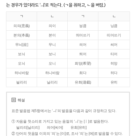
는 경우가 있더라도 ‘ㅢ’로 적는다. (ㄱ을 취하고, ㄴ을 버림.)
ㄱ
ㄴ
ㄱ
ㄴ
의의(意義)
의이
닁큼
닝큼
본의(本義)
본이
띄어쓰기
띠어쓰기
무늬[紋]
무니
씌어
씨어
보늬
보니
틔어
티어
오늬
오니
희망(希望)
히망
하늬바람
하니바람
희다
히다
늴리리
닐리리
유희(遊戱)
유히
해설
표준 발음법 제5항에서는 ‘ㅢ’의 발음을 다음과 같이 규정하고 있다.
① 자음을 첫소리로 가지고 있는 음절의 ‘ㅢ’는 [ㅣ]로 발음한다.
늴리리[닐리리]
씌어[씨어]
유희[유히]
② 단어의 첫음절 이외의 ‘의’는 [이]로, 조사 ‘의’는 [에]로 발음할 수 있다.