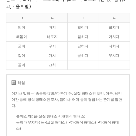
고, ㄴ을 버림.)
ㄱ
ㄴ
ㄱ
ㄴ
맏이
마지
핥이다
할치다
해돋이
해도지
걷히다
거치다
굳이
구지
닫히다
다치다
같이
가치
묻히다
무치다
끝이
끄치
해설
여기서 말하는 ‘종속적(從屬的) 관계’란, 실질 형태소인 체언, 어근, 용언
어간 등에 형식 형태소인 조사, 접미사, 어미 등이 결합하는 관계를 말한
다.
솥이[소치]: 솥(실질 형태소)+이(형식 형태소)
묻히다[무치다]: 묻­-(실질 형태소)+­-히­-(형식 형태소)+-다(형식 형태
소)