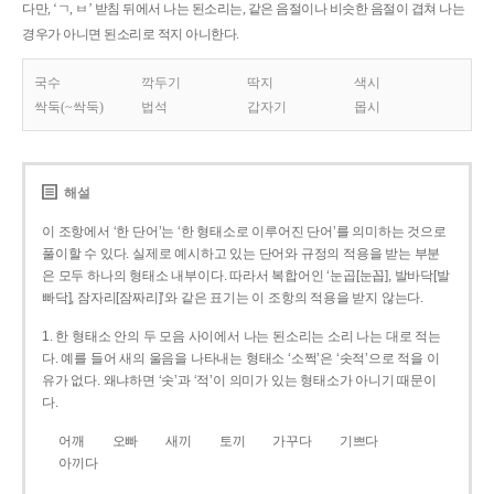
다만, ‘ㄱ, ㅂ’ 받침 뒤에서 나는 된소리는, 같은 음절이나 비슷한 음절이 겹쳐 나는
경우가 아니면 된소리로 적지 아니한다.
국수
깍두기
딱지
색시
싹둑(~싹둑)
법석
갑자기
몹시
해설
이 조항에서 ‘한 단어’는 ‘한 형태소로 이루어진 단어’를 의미하는 것으로
풀이할 수 있다. 실제로 예시하고 있는 단어와 규정의 적용을 받는 부분
은 모두 하나의 형태소 내부이다. 따라서 복합어인 ‘눈곱[눈꼽], 발바닥[발
빠닥], 잠자리[잠짜리]’와 같은 표기는 이 조항의 적용을 받지 않는다.
1. 한 형태소 안의 두 모음 사이에서 나는 된소리는 소리 나는 대로 적는
다. 예를 들어 새의 울음을 나타내는 형태소 ‘소쩍’은 ‘솟적’으로 적을 이
유가 없다. 왜냐하면 ‘솟’과 ‘적’이 의미가 있는 형태소가 아니기 때문이
다.
어깨
오빠
새끼
토끼
가꾸다
기쁘다
아끼다