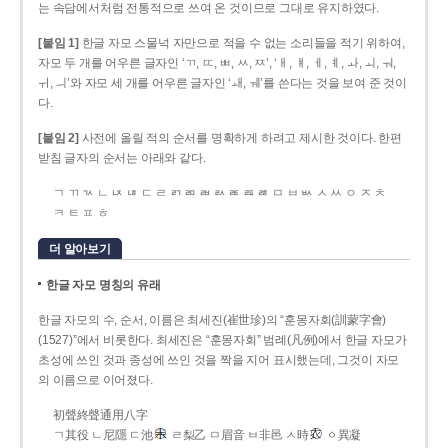
는 속담에서처럼 전통적으로 쓰여 온 것이므로 그대로 유지하였다.
[붙임 1]
한글 자모 스물넉 자만으로 적을 수 없는 소리들을 적기 위하여,
자모 두 개를 어우른 글자인 ‘ㄲ, ㄸ, ㅃ, ㅆ, ㅉ’, ‘ㅐ, ㅒ, ㅔ, ㅖ, ㅘ, ㅚ, ㅝ,
ㅟ, ㅢ’와 자모 세 개를 어우른 글자인 ‘ㅙ, ㅞ’를 쓴다는 것을 보여 준 것이
다.
[붙임 2]
사전에 올릴 적의 순서를 명확하게 하려고 제시한 것이다. 한편
받침 글자의 순서는 아래와 같다.
ㄱ ㄲ ㄳ ㄴ ㄵ ㄶ ㄷ ㄹ ㄺ ㄻ ㄼ ㄽ ㄾ ㄿ ㅀ ㅁ ㅂ ㅄ ㅅ ㅆ ㅇ ㅈ ㅊ
ㅋ ㅌ ㅍ ㅎ
더 알아보기
한글 자모 명칭의 유래
한글 자모의 수, 순서, 이름은 최세진(崔世珍)의 “훈몽자회(訓蒙字會)
(1527)”에서 비롯한다. 최세진은 “훈몽자회” 범례(凡例)에서 한글 자모가
초성에 쓰인 것과 종성에 쓰인 것을 짝을 지어 표시했는데, 그것이 자모
의 이름으로 이어졌다.
初聲終聲通用八字
ㄱ其役 ㄴ尼隱 ㄷ池
ㄹ梨乙 ㅁ眉音 ㅂ非邑 ㅅ時
ㆁ異凝