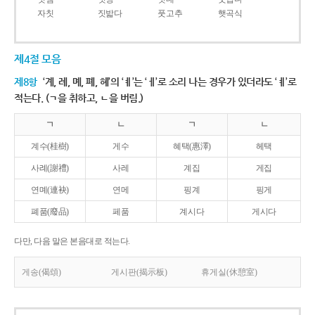
자칫
짓밟다
풋고추
햇곡식
제4절 모음
제8항
‘계, 례, 몌, 폐, 혜’의 ‘ㅖ’는 ‘ㅔ’로 소리 나는 경우가 있더라도 ‘ㅖ’로
적는다. (ㄱ을 취하고, ㄴ을 버림.)
ㄱ
ㄴ
ㄱ
ㄴ
계수(桂樹)
게수
혜택(惠澤)
헤택
사례(謝禮)
사레
계집
게집
연몌(連袂)
연메
핑계
핑게
폐품(廢品)
페품
계시다
게시다
다만, 다음 말은 본음대로 적는다.
게송(偈頌)
게시판(揭示板)
휴게실(休憩室)