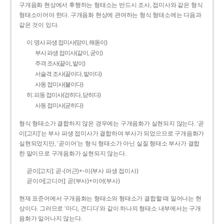
구개음화 현상에서 후행하는 형태소는 반드시 조사, 접미사와 같은 형식
형태소이어야 한다. 구개음화 현상에 관여하는 형식 형태소에는 다음과
같은 것이 있다.
이: 명사 파생 접미사(맏이, 해돋이)
부사 파생 접미사(같이, 굳이)
주격 조사(끝이, 밭이)
서술격 조사(끝이다, 밭이다)
사동 접미사(붙이다)
히: 피동 접미사(걷히다, 닫히다)
사동 접미사(굳히다)
형식 형태소가 결합하지 않은 경우에는 구개음화가 실현되지 않는다. ‘곧
이[고지]’는 부사 파생 접미사가 결합하여 부사가 되었으므로 구개음화가
실현되었지만, ‘곧이어’는 형식 형태소가 아닌 실질 형태소 부사가 결합
한 말이므로 구개음화가 실현되지 않는다.
곧이[고지]: 곧-­(어근)+­-이(부사 파생 접미사)
곧이어[고디어]: 곧(부사)+이어(부사)
현재 표준어에서 구개음화는 형태소와 형태소가 결합할 때 일어나는 현
상이다. 그러므로 ‘마디, 견디다’와 같이 하나의 형태소 내부에서는 구개
음화가 일어나지 않는다.