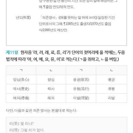
상 구분한 일 년 동안의 기간. 또는 앞의 말에 해당하는 그
해. ¶ 졸업 연도/제작 연도.
년도(年度)
「의존명사」((해를 뜻하는 말 뒤에 쓰여)) 일정한 기간
단위로서의 그해. ¶ 1985년도 출생자/1970년도 졸업
식/1990년도 예산안.
제11항
한자음 ‘랴, 려, 례, 료, 류, 리’가 단어의 첫머리에 올 적에는, 두음
법칙에 따라 ‘야, 여, 예, 요, 유, 이’로 적는다.(ㄱ을 취하고, ㄴ을 버림.)
ㄱ
ㄴ
ㄱ
ㄴ
양심(良心)
량심
용궁(龍宮)
룡궁
역사(歷史)
력사
유행(流行)
류행
예의(禮儀)
례의
이발(理髮)
리발
다만, 다음과 같은 의존 명사는 본음대로 적는다.
리(里): 몇 리냐?
리(理): 그럴 리가 없다.