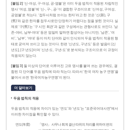
[붙임 2]
‘신-여성, 구-여성, 공-염불’은 이미 두음 법칙이 적용된 자립적인
명사 ‘여성, 염불’에 ‘신-, 구-, 공-’이 결합한 구조이므로 ‘신여성, 구여성,
공염불’로 적는다. ‘접두사처럼 쓰이는 한자’라고 한 것은 ‘신(新), 구
(舊)’와 같은 한자를 접두사로만 단정하기 어렵다는 점을 밝힌 것이다. 실
제로 ‘구(舊)’는 ‘구 시민 회관’과 같은 구성에서는 관형사로도 쓰인다. ‘남
존­-여비, 남부-­여대’ 등은 엄밀히 말하면 합성어는 아니지만, ‘남존’, ‘여
비’, ‘남부’, ‘여대’ 등이 마치 단어와 같이 인식되어 두음 법칙이 적용된 형
태로 굳어져 쓰이고 있는 것이다. 한편 ‘신년도, 구년도’ 등은 발음이 [신
년도], [구ː년도]이며 ‘신년­-도, 구년-­도’로 분석되는 구조이므로 이 규정이
적용되지 않는다.
[붙임 3]
둘 이상의 단어로 이루어진 고유 명사를 붙여 쓰는 경우에도, 결
합된 각 단어를 두음 법칙에 따라 적는다. 따라서 ‘한국 여자 농구 연맹’을
붙여서 쓰면 ‘한국여자농구연맹’이 된다.
더 알아보기
두음 법칙의 적용
두음 법칙의 적용에 차이가 있는 ‘연도’와 ‘년도’는 “표준국어대사전”에서
이러한 차이점을 확인할 수 있다.
연도(年度)
「명사」 사무나 회계 결산 따위의 처리를 위하여 편의