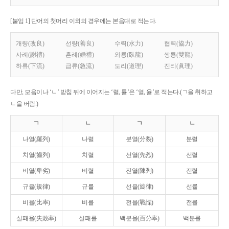
[붙임 1] 단어의 첫머리 이외의 경우에는 본음대로 적는다.
개량(改良)
선량(善良)
수력(水力)
협력(協力)
사례(謝禮)
혼례(婚禮)
와룡(臥龍)
쌍룡(雙龍)
하류(下流)
급류(急流)
도리(道理)
진리(眞理)
다만, 모음이나 ‘ㄴ’ 받침 뒤에 이어지는 ‘렬, 률’은 ‘열, 율’로 적는다.(ㄱ을 취하고
ㄴ을 버림.)
ㄱ
ㄴ
ㄱ
ㄴ
나열(羅列)
나렬
분열(分裂)
분렬
치열(齒列)
치렬
선열(先烈)
선렬
비열(卑劣)
비렬
진열(陳列)
진렬
규율(規律)
규률
선율(旋律)
선률
비율(比率)
비률
전율(戰慄)
전률
실패율(失敗率)
실패률
백분율(百分率)
백분률