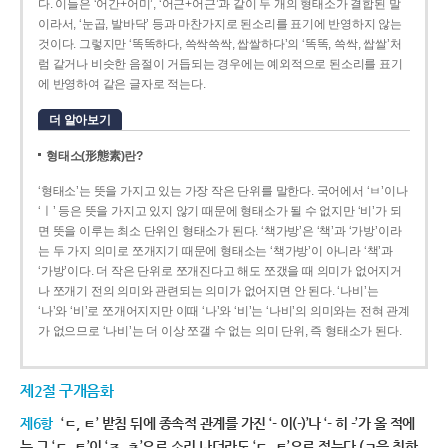
다. 이들은 ‘어간+어미’, ‘어근+어근’과 같이 두 개의 형태소가 결합된 말
이라서, ‘눈곱, 발바닥’ 등과 마찬가지로 된소리를 표기에 반영하지 않는
것이다. 그렇지만 ‘똑똑하다, 쓱싹쓱싹, 쌉쌀하다’의 ‘똑똑, 쓱싹, 쌉쌀’처
럼 같거나 비슷한 음절이 거듭되는 경우에는 예외적으로 된소리를 표기
에 반영하여 같은 글자로 적는다.
더 알아보기
형태소(形態素)란?
‘형태소’는 뜻을 가지고 있는 가장 작은 단위를 말한다. 국어에서 ‘ㅂ’이나
‘ㅣ’ 등은 뜻을 가지고 있지 않기 때문에 형태소가 될 수 없지만 ‘비’가 되
면 뜻을 이루는 최소 단위인 형태소가 된다. ‘책가방’은 ‘책’과 ‘가방’이라
는 두 가지 의미로 쪼개지기 때문에 형태소는 ‘책가방’이 아니라 ‘책’과
‘가방’이다. 더 작은 단위로 쪼개진다고 해도 쪼갰을 때 의미가 없어지거
나 쪼개기 전의 의미와 관련되는 의미가 없어지면 안 된다. ‘나비’는
‘나’와 ‘비’로 쪼개어지지만 이때 ‘나’와 ‘비’는 ‘나비’의 의미와는 전혀 관계
가 없으므로 ‘나비’는 더 이상 쪼갤 수 없는 의미 단위, 즉 형태소가 된다.
제2절 구개음화
제6항
‘ㄷ, ㅌ’ 받침 뒤에 종속적 관계를 가진 ‘- 이(-)’나 ‘- 히 -’가 올 적에
는 그 ‘ㄷ, ㅌ’이 ‘ㅈ, ㅊ’으로 소리 나더라도 ‘ㄷ, ㅌ’으로 적는다.(ㄱ을 취하