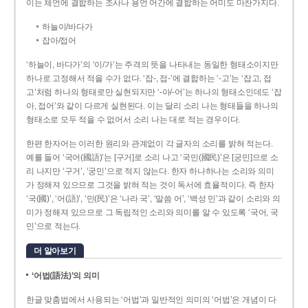
이는 체언에 결합하는 조사나 용언 어간에 결합하는 어미도 마찬가지다.
하늘이/바다가
잡아/접어
‘하늘이, 바다가’의 ‘이/가’는 주격의 뜻을 나타내는 동일한 형태소이지만
하나로 고정해서 적을 수가 없다. ‘잡-, 접-’에 결합하는 ‘-고’는 ‘잡고, 접
고’처럼 하나의 형태로만 실현되지만 ‘-아/-어’는 하나의 형태소인데도 ‘잡
아, 접어’와 같이 다르게 실현된다. 이는 달리 소리 나는 형태들을 하나의
형태소로 모두 적을 수 없어서 소리 나는 대로 적는 경우이다.
한편 한자어는 이러한 원리와 관계없이 각 글자의 소리를 밝혀 적는다.
예를 들어 ‘국어(國語)’는 [구거]로 소리 나고 ‘국민(國民)’은 [궁민]으로 소
리 나지만 ‘구거’, ‘궁민’으로 적지 않는다. 한자 하나하나는 소리와 의미
가 정해져 있으므로 그것을 밝혀 적는 것이 독서에 효율적이다. 즉 한자
‘국(國)’, ‘어(語)’, ‘민(民)’은 ‘나라 국’, ‘말씀 어’, ‘백성 민’과 같이 소리와 의
미가 정해져 있으므로 그 독립적인 소리와 의미를 알 수 있도록 ‘국어, 국
민’으로 적는다.
더 알아보기
‘어법(語法)’의 의미
한글 맞춤법에서 사용되는 ‘어법’과 일반적인 의미의 ‘어법’은 개념이 다