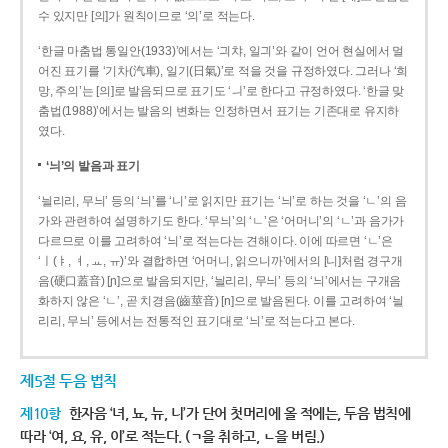
수 있지만 [의]가 원칙이므로 ‘의’로 적는다.
‘한글 마춤법 통일안(1933)’에서는 ‘긔챠, 일긔’와 같이 언어 현실에서 멀
어진 표기를 ‘기차(汽車), 일기(日氣)’로 적을 것을 규정하였다. 그러나 ‘희
망, 주의’는 [의]로 발음되므로 표기도 ‘ㅢ’로 한다고 규정하였다. ‘한글 맞
춤법(1988)’에서는 발음의 변화는 인정하면서 표기는 기존대로 유지하
였다.
‘늬’의 발음과 표기
‘늴리리, 무늬’ 등의 ‘늬’를 ‘니’로 읽지만 표기는 ‘늬’로 하는 것을 ‘ㄴ’의 음
가와 관련하여 설명하기도 한다. ‘무늬’의 ‘ㄴ’은 ‘어머니’의 ‘ㄴ’과 음가가
다르므로 이를 고려하여 ‘늬’로 적는다는 견해이다. 이에 따르면 ‘ㄴ’은
‘ㅣ(ㅑ, ㅕ, ㅛ, ㅠ)’와 결합하면 ‘어머니, 읽으니까’에서의 [니]처럼 경구개
음(硬口蓋音) [ɲ]으로 발음되지만, ‘늴리리, 무늬’ 등의 ‘늬’에서는 구개음
화하지 않은 ‘ㄴ’, 곧 치경음(齒莖音) [n]으로 발음된다. 이를 고려하여 ‘늴
리리, 무늬’ 등에서는 전통적인 표기대로 ‘늬’로 적는다고 본다.
제5절 두음 법칙
제10항
한자음 ‘녀, 뇨, 뉴, 니’가 단어 첫머리에 올 적에는, 두음 법칙에
따라 ‘여, 요, 유, 이’로 적는다. (ㄱ을 취하고, ㄴ을 버림.)