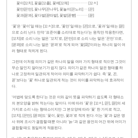
……………
꽃이[꼬치], 꽃을[꼬츨], 꽃에[꼬체]
[꼬ㅊ]
…
꽃만[꼰만], 꽃나무[꼰나무], 꽃놀이[꼰노리]
[꼰]
………
꽃과[꼳꽈], 꽃다발[꼳따발], 꽃밭[꼳빧]
[꼳]
‘꽃’은 ‘꽃이’일 때는 [꼬ㅊ]으로, ‘꽃만’일 때는 [꼰]으로, ‘꽃과’일 때는 [꼳]
으로 소리 난다. 만약 ‘표준어를 소리대로 적는다’는 원칙만 적용한다면,
[꼬치]로 소리 나는 말은 ‘꼬치’로, [꼰만]으로 소리 나는 말은 ‘꼰만’으로,
[꼳꽈]로 소리 나는 말은 ‘꼳꽈’로 적게 되어 ‘꽃[花]’이라는 하나의 말이 여
러 형태로 적히게 된다.
그런데 이처럼 의미가 같은 하나의 말을 여러 가지 형태로 적으면 그것이
무슨 말인지 알아보기가 쉽지 않다. 의미가 같은 하나의 말은 형태를 하
나로 고정하여 일관되게 적어야 의미를 파악하기가 쉽다. 즉 ‘꽃, 꼰,
꼳’보다는 ‘꽃’ 하나로 일관되게 적는 것이 의미를 파악하는 데 효과적이
다.
‘어법에 맞도록 한다’는 것은 이와 같이 뜻을 파악하기 쉽도록 각 형태소
의 본모양을 밝혀 적는다는 말이다. 이에 따라 ‘꽃’은 [꼬ㅊ], [꼰], [꼳]의 세
가지로 소리 나는 형태소이지만 그 본모양에 따라 ‘꽃’ 한 가지로 적고,
[꼬치], [꼰만], [꼳꽈]도 ‘꽃이, 꽃만, 꽃과’로 적게 된다. 이는 ‘꽃’과 같은 명
사 뒤에 조사가 결합할 때뿐 아니라 ‘늙-’과 같은 용언의 어간 뒤에 어미가
결합할 때도 동일하게 적용된다.