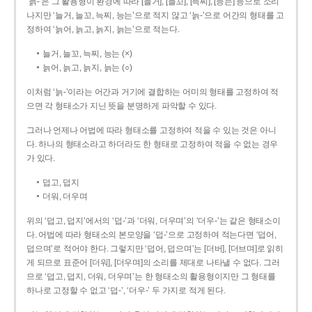
‘늙-’은 그 활용형이 환경에 따라 [늘거], [늘꼬], [늑찌], [능는] 등으로 소리
나지만 ‘늘거, 늘꼬, 늑찌, 능는’으로 적지 않고 ‘늙-’으로 어간의 형태를 고
정하여 ‘늙어, 늙고, 늙지, 늙는’으로 적는다.
늘거, 늘꼬, 늑찌, 능는 (×)
늙어, 늙고, 늙지, 늙는 (○)
이처럼 ‘늙-­’이라는 어간과 거기에 결합하는 어미의 형태를 고정하여 적
으면 각 형태소가 지닌 뜻을 분명하게 파악할 수 있다.
그러나 언제나 어법에 따라 형태소를 고정하여 적을 수 있는 것은 아니
다. 하나의 형태소라고 하더라도 한 형태로 고정하여 적을 수 없는 경우
가 있다.
덥고, 덥지
더워, 더우며
위의 ‘덥고, 덥지’에서의 ‘덥-­’과 ‘더워, 더우며’의 ‘더우-­’는 같은 형태소이
다. 어법에 따라 형태소의 본모양을 ‘덥-­’으로 고정하여 적는다면 ‘덥어,
덥으며’로 적어야 한다. 그렇지만 ‘덥어, 덥으며’는 [더버], [더브며]로 읽히
게 되므로 표준어 [더워], [더우며]의 소리를 제대로 나타낼 수 없다. 그러
므로 ‘덥고, 덥지, 더워, 더우며’는 한 형태소의 활용형이지만 그 형태를
하나로 고정할 수 없고 ‘덥-’, ‘더우-’ 두 가지로 적게 된다.