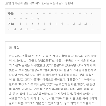
[붙임 2] 사전에 올릴 적의 자모 순서는 다음과 같이 정한다.
자음:
ㄱ
ㄲ
ㄴ
ㄷ
ㄸ
ㄹ
ㅁ
ㅂ
ㅃ
ㅅ
ㅆ
ㅇ
ㅈ
ㅉ
ㅊ
ㅋ
ㅌ
ㅍ
ㅎ
모음:
ㅏ
ㅐ
ㅑ
ㅒ
ㅓ
ㅔ
ㅕ
ㅖ
ㅗ
ㅘ
ㅙ
ㅚ
ㅛ
ㅜ
ㅝ
ㅞ
ㅟ
ㅠ
ㅡ
ㅢ
ㅣ
해설
한글 자모(字母)의 수, 순서, 이름은 ‘한글 마춤법 통일안(1933)’에서 분명
히 제시되었고, ‘한글 맞춤법(1988)’도 이를 이어받았다. 이 가운데 자모
의 이름과 순서는 최세진(崔世珍)의 “훈몽자회(訓蒙字會)(1527)”에서 비
롯한다. 최세진은 “훈몽자회” 범례(凡例)에서 한글 자모의 음가를 한자로
나타냈는데, 자음자의 경우 초성에 쓰인 것과 종성에 쓰인 것을 짝을 지
어 표시했고 그것이 글자의 이름으로 굳어졌다. 예를 들어 ‘ㄱ’ 아래에는
한자로 ‘其役’이라고 적었는데, ‘其(기)’는 초성의 음가를, ‘役(역)’은 종성
의 음가를 나타낸다. 기본적으로 자음자의 이름은 ‘니은, 리을, 미음, 비
읍’ 등과 같이 ‘ㅣㅡ’ 모음을 바탕으로 각 자음이 초성, 종성에 놓이는 방
식으로 지어졌다. 따라서 ‘ㄱ, ㄷ, ㅅ’도 ‘기윽, 디읃, 시읏’으로 해야 나머지
글자와 이름 표기에서 일관성이 있겠지만 “낫 놓고 기역 자도 모른다.”라