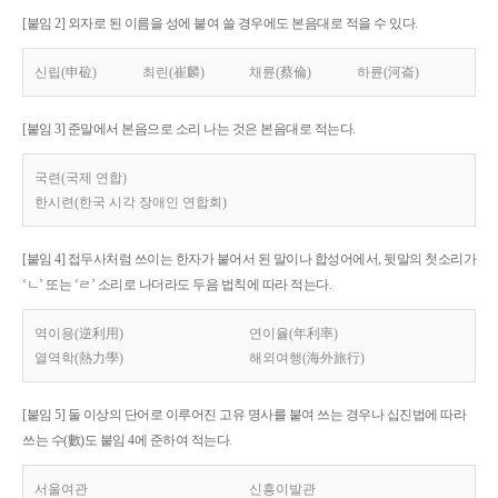
[붙임 2] 외자로 된 이름을 성에 붙여 쓸 경우에도 본음대로 적을 수 있다.
신립(申砬)
최린(崔麟)
채륜(蔡倫)
하륜(河崙)
[붙임 3] 준말에서 본음으로 소리 나는 것은 본음대로 적는다.
국련(국제 연합)
한시련(한국 시각 장애인 연합회)
[붙임 4] 접두사처럼 쓰이는 한자가 붙어서 된 말이나 합성어에서, 뒷말의 첫소리가
‘ㄴ’ 또는 ‘ㄹ’ 소리로 나더라도 두음 법칙에 따라 적는다.
역이용(逆利用)
연이율(年利率)
열역학(熱力學)
해외여행(海外旅行)
[붙임 5] 둘 이상의 단어로 이루어진 고유 명사를 붙여 쓰는 경우나 십진법에 따라
쓰는 수(數)도 붙임 4에 준하여 적는다.
서울여관
신흥이발관