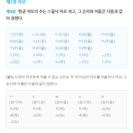
제2장 자모
제4항
한글 자모의 수는 스물넉 자로 하고, 그 순서와 이름은 다음과 같
이 정한다.
ㄱ(기역)
ㄴ(니은)
ㄷ(디귿)
ㄹ(리을)
ㅁ(미음)
ㅂ(비읍)
ㅅ(시옷)
ㅇ(이응)
ㅈ(지읒)
ㅊ(치읓)
ㅋ(키읔)
ㅌ(티읕)
ㅍ(피읖)
ㅎ(히읗)
ㅏ(아)
ㅑ(야)
ㅓ(어)
ㅕ(여)
ㅗ(오)
ㅛ(요)
ㅜ(우)
ㅠ(유)
ㅡ(으)
ㅣ(이)
[붙임 1] 위의 자모로써 적을 수 없는 소리는 두 개 이상의 자모를 어울러서 적되, 그
순서와 이름은 다음과 같이 정한다.
ㄲ
ㄸ
ㅃ
ㅆ
ㅉ
(쌍기역)
(쌍디귿)
(쌍비읍)
(쌍시옷)
(쌍지읒)
ㅐ(애)
ㅒ(얘)
ㅔ(에)
ㅖ(예)
ㅘ(와)
ㅙ(왜)
ㅚ(외)
ㅝ(워)
ㅞ(웨)
ㅟ(위)
ㅢ(의)