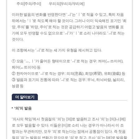
주의[주의/주이]
우리의[우리의/우리에]
이러한 발음의 변화를 반영한다면 ‘ㅢ’는 ‘ㅣ’로 적을 수 있고, 특히 자음
뒤에서는 ‘ㅣ’로 적도록 해야 할 것이다. 그러나 이미 익숙해진 표기인 ‘희
망, 주의’를 ‘히망, 주이’로 적는 것은 공감하기 어렵고 발음의 변화를 표
기에 모두 반영할 수도 없으므로 ‘ㅢ’가 ‘ㅣ’로 소리 나더라도 ‘ㅢ’로 적는
것이다.
이 조항에서는 ‘ㅢ’로 적는 세 가지 유형을 제시하고 있다.
① 모음 ‘ㅡ, ㅣ’가 줄어든 형태이므로 ‘ㅢ’로 적는 경우: 씌어(←쓰이어),
틔어(←트이어) 등
② 한자어이므로 ‘ㅢ’로 적는 경우: 의의(意義), 희망(希望), 유희(遊戱) 등
③ 발음과 표기의 전통에 따라 ‘ㅢ’로 적는 경우: 무늬, 하늬바람, 늴리리,
닁큼 등
더 알아보기
‘의’의 발음
‘의사의 책임’에서 첫음절의 ‘의’는 [의]로 발음하고 조사 ‘의’는 [의]나 [에]
로 모두 발음할 수 있다. 이들은 [이]로 소리 나는 경우가 아니라서 이 조
항과는 무관하지만, 모두 ‘의’로 적는다는 점에서 공통점이 있다. 즉 첫음
절의 ‘의’는 발음의 변화가 없으므로 ‘의’로 적고, 조사 ‘의’는 [에]로 발음할