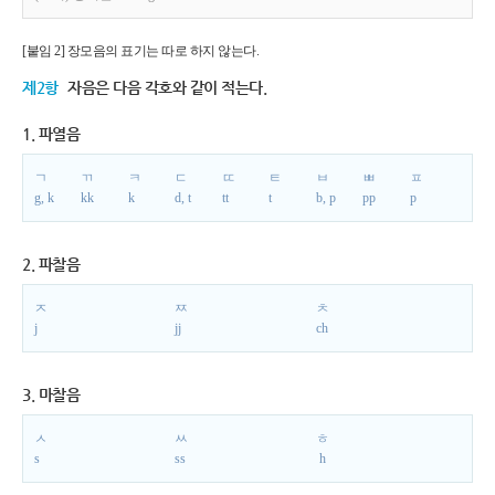
[붙임 2] 장모음의 표기는 따로 하지 않는다.
제2항
자음은 다음 각호와 같이 적는다.
1. 파열음
ㄱ
ㄲ
ㅋ
ㄷ
ㄸ
ㅌ
ㅂ
ㅃ
ㅍ
g, k
kk
k
d, t
tt
t
b, p
pp
p
2. 파찰음
ㅈ
ㅉ
ㅊ
j
jj
ch
3. 마찰음
ㅅ
ㅆ
ㅎ
s
ss
h