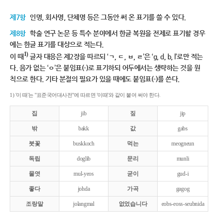
제7항
인명, 회사명, 단체명 등은 그동안 써 온 표기를 쓸 수 있다.
제8항
학술 연구 논문 등 특수 분야에서 한글 복원을 전제로 표기할 경우
에는 한글 표기를 대상으로 적는다.
1)
이 때
글자 대응은 제2장을 따르되 ‘ㄱ, ㄷ, ㅂ, ㄹ’은 ‘g, d, b, l’로만 적는
다. 음가 없는 ‘ㅇ’은 붙임표(-)로 표기하되 어두에서는 생략하는 것을 원
칙으로 한다. 기타 분절의 필요가 있을 때에도 붙임표(-)를 쓴다.
1) '이 때'는 "표준국어대사전"에 따르면 '이때'와 같이 붙여 써야 한다.
집
jib
짚
jip
밖
bakk
값
gabs
붓꽃
buskkoch
먹는
meogneun
독립
doglib
문리
munli
물엿
mul-yeos
굳이
gud-i
좋다
johda
가곡
gagog
조랑말
jolangmal
없었습니다
eobs-eoss-seubnida