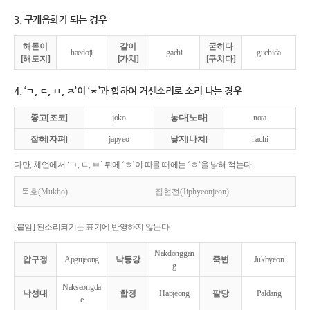
3. 구개음화가 되는 경우
해돋이
같이
굳히다
haedoji
gachi
guchida
[해도지]
[가치]
[구치다]
4. ‘ㄱ, ㄷ, ㅂ, ㅈ’이 ‘ㅎ’과 합하여 거센소리로 소리 나는 경우
좋고[조코]
joko
놓다[노타]
nota
잡혀[자펴]
japyeo
낳지[나치]
nachi
다만, 체언에서 ‘ㄱ, ㄷ, ㅂ’ 뒤에 ‘ㅎ’이 따를 때에는 ‘ㅎ’을 밝혀 적는다.
묵호(Mukho)
집현전(Jiphyeonjeon)
[붙임] 된소리되기는 표기에 반영하지 않는다.
Nakdonggan
압구정
Apgujeong
낙동강
죽변
Jukbyeon
g
Nakseongda
낙성대
합정
Hapjeong
팔당
Paldang
e