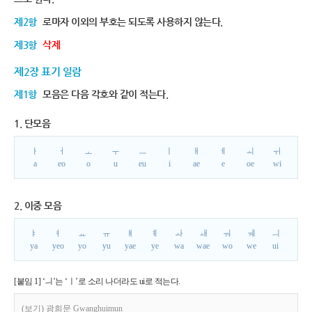
제2항
로마자 이외의 부호는 되도록 사용하지 않는다.
제3항
삭제
제2장 표기 일람
제1항
모음은 다음 각호와 같이 적는다.
1. 단모음
ㅏ
ㅓ
ㅗ
ㅜ
ㅡ
ㅣ
ㅐ
ㅔ
ㅚ
ㅟ
a
eo
o
u
eu
i
ae
e
oe
wi
2. 이중 모음
ㅑ
ㅕ
ㅛ
ㅠ
ㅒ
ㅖ
ㅘ
ㅙ
ㅝ
ㅞ
ㅢ
ya
yeo
yo
yu
yae
ye
wa
wae
wo
we
ui
[붙임 1] ‘ㅢ’는 ‘ㅣ’로 소리 나더라도 ui로 적는다.
(보기) 광희문 Gwanghuimun