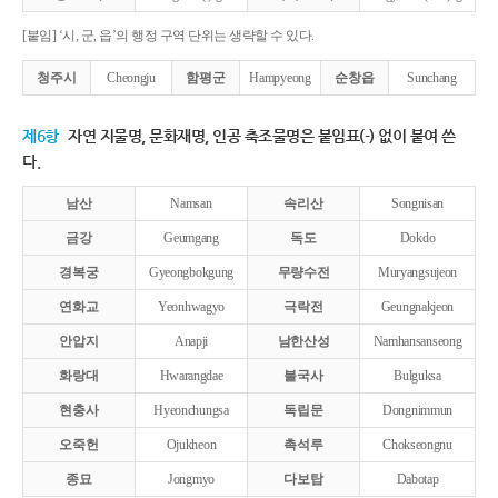
[붙임] ‘시, 군, 읍’의 행정 구역 단위는 생략할 수 있다.
청주시
Cheongju
함평군
Hampyeong
순창읍
Sunchang
제6항
자연 지물명, 문화재명, 인공 축조물명은 붙임표(-) 없이 붙여 쓴
다.
남산
Namsan
속리산
Songnisan
금강
Geumgang
독도
Dokdo
경복궁
Gyeongbokgung
무량수전
Muryangsujeon
연화교
Yeonhwagyo
극락전
Geungnakjeon
안압지
Anapji
남한산성
Namhansanseong
화랑대
Hwarangdae
불국사
Bulguksa
현충사
Hyeonchungsa
독립문
Dongnimmun
오죽헌
Ojukheon
촉석루
Chokseongnu
종묘
Jongmyo
다보탑
Dabotap