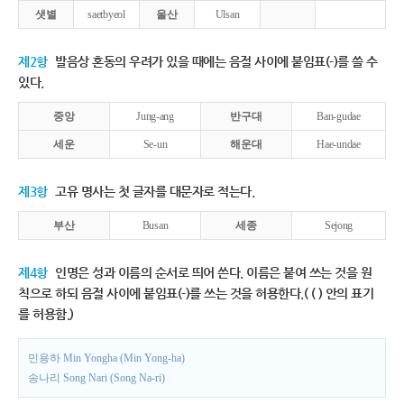
샛별
saetbyeol
울산
Ulsan
제2항
발음상 혼동의 우려가 있을 때에는 음절 사이에 붙임표(-)를 쓸 수
있다.
중앙
Jung-ang
반구대
Ban-gudae
세운
Se-un
해운대
Hae-undae
제3항
고유 명사는 첫 글자를 대문자로 적는다.
부산
Busan
세종
Sejong
제4항
인명은 성과 이름의 순서로 띄어 쓴다. 이름은 붙여 쓰는 것을 원
칙으로 하되 음절 사이에 붙임표(-)를 쓰는 것을 허용한다.( ( ) 안의 표기
를 허용함.)
민용하 Min Yongha (Min Yong-ha)
송나리 Song Nari (Song Na-ri)