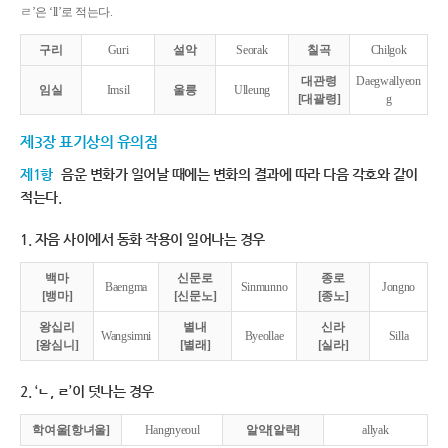
ㄹ’은 ‘ll’로 적는다.
구리
Guri
설악
Seorak
칠곡
Chilgok
대관령
Daegwallyeon
임실
Imsil
울릉
Ulleung
[대괄령]
g
제3장 표기상의 유의점
제1항
음운 변화가 일어날 때에는 변화의 결과에 따라 다음 각호와 같이
적는다.
1. 자음 사이에서 동화 작용이 일어나는 경우
백마
신문로
종로
Baengma
Sinmunno
Jongno
[뱅마]
[신문노]
[종노]
왕십리
별내
신라
Wangsimni
Byeollae
Silla
[왕심니]
[별래]
[실라]
2. ‘ㄴ, ㄹ’이 덧나는 경우
학여울[항녀울]
Hangnyeoul
알약[알략]
allyak