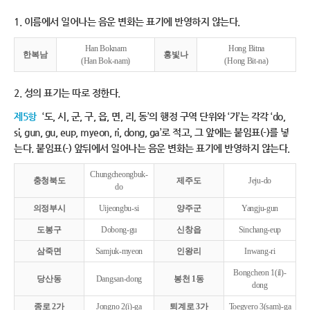
1. 이름에서 일어나는 음운 변화는 표기에 반영하지 않는다.
Han Boknam
Hong Bitna
한복남
홍빛나
(Han Bok-nam)
(Hong Bit-na)
2. 성의 표기는 따로 정한다.
제5항
‘도, 시, 군, 구, 읍, 면, 리, 동’의 행정 구역 단위와 ‘가’는 각각 ‘do,
si, gun, gu, eup, myeon, ri, dong, ga’로 적고, 그 앞에는 붙임표(-)를 넣
는다. 붙임표(-) 앞뒤에서 일어나는 음운 변화는 표기에 반영하지 않는다.
Chungcheongbuk-
충청북도
제주도
Jeju-do
do
의정부시
Uijeongbu-si
양주군
Yangju-gun
도봉구
Dobong-gu
신창읍
Sinchang-eup
삼죽면
Samjuk-myeon
인왕리
Inwang-ri
Bongcheon 1(il)-
당산동
Dangsan-dong
봉천 1동
dong
종로 2가
Jongno 2(i)-ga
퇴계로 3가
Toegyero 3(sam)-ga