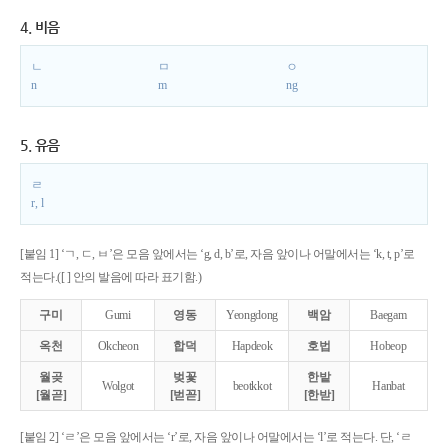
4. 비음
ㄴ
ㅁ
ㅇ
n
m
ng
5. 유음
ㄹ
r, l
[붙임 1] ‘ㄱ, ㄷ, ㅂ’은 모음 앞에서는 ‘g, d, b’로, 자음 앞이나 어말에서는 ‘k, t, p’로
적는다.([ ] 안의 발음에 따라 표기함.)
구미
Gumi
영동
Yeongdong
백암
Baegam
옥천
Okcheon
합덕
Hapdeok
호법
Hobeop
월곶
벚꽃
한밭
Wolgot
beotkkot
Hanbat
[월곧]
[벋꼳]
[한받]
[붙임 2] ‘ㄹ’은 모음 앞에서는 ‘r’로, 자음 앞이나 어말에서는 ‘l’로 적는다. 단, ‘ㄹ