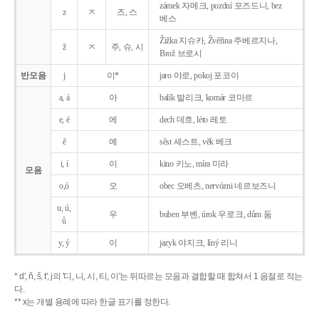
zámek 자메크, pozdní 포즈드니, bez
z
ㅈ
즈, 스
베스
Žižka 지슈카, Žvěřina 주베르지나,
ž
ㅈ
주, 슈, 시
Brož 브로시
반모음
j
이*
jaro 야로, pokoj 포코이
a, á
아
balík 발리크, komár 코마르
e, é
에
dech 데흐, léto 레토
ě
예
sěst 셰스트, věk 베크
i, í
이
kino 키노, míra 미라
모음
o,ó
오
obec 오베츠, nervózni 네르보즈니
u, ú,
우
buben 부벤, úrok 우로크, dům 둠
ů
y, ý
이
jazyk
야지크, líný 리니
* d', ň, š, t', j의 '디, 니, 시, 티, 이'는 뒤따르는 모음과 결합할 때 합쳐서 1 음절로 적는
다.
** x는 개별 용례에 따라 한글 표기를 정한다.