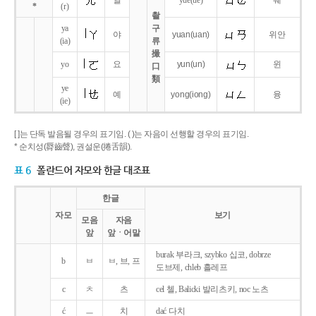
얼
yue
(ue)
웨
*
(r)
촬
ya
구
야
yuan
(uan)
위안
(ia)
류
撮
yo
요
yun
(un)
윈
口
類
ye
예
yong
(iong)
융
(ie)
[ ]는 단독 발음될 경우의 표기임. ( )는 자음이 선행할 경우의 표기임.
* 순치성(脣齒聲), 권설운(捲舌韻).
표 6
폴란드어 자모와 한글 대조표
한글
자모
보기
모음
자음
앞
앞ㆍ어말
burak 부라크, szybko 십코, dobrze
b
ㅂ
ㅂ, 브, 프
도브제, chleb 흘레프
c
ㅊ
츠
cel 첼, Balicki 발리츠키, noc 노츠
ć
ㅡ
치
dać 다치