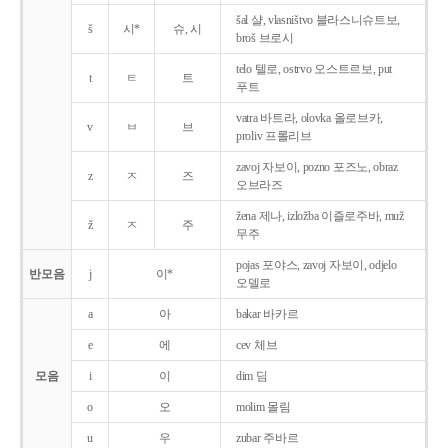
šal 샬, vlasništvo 블라스니슈트보,
š
시*
슈, 시
broš 브로시
telo 텔로, ostrvo 오스트르보, put
t
ㅌ
트
푸트
vatra 바트라, olovka 올로브카,
v
ㅂ
브
proliv 프롤리브
zavoj 자보이, pozno 포즈노, obraz
z
ㅈ
즈
오브라즈
žena 제나, izložba 이즐로주바, muž
ž
ㅈ
주
무주
pojas 포야스, zavoj 자보이, odjelo
반모음
j
이*
오델로
a
아
bakar 바카르
e
에
cev 체브
모음
i
이
dim 딤
o
오
molim 몰림
u
우
zubar 주바르