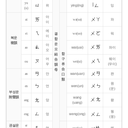
yu
위
ying
(ing)
잉
(u)
아
ai
wa
(ua)
와
이
에
ei
wo
(uo)
워
결
이
복운
합
複韻
운
아
ao
wai
(uai)
와이
모
오
합
結
어
구
웨이
合
ou
wei
(ui)
우
류
(우이)
韻
合
母
an
안
wan
(uan)
완
口
類
원
en
언
wen
(un)
(운)
부성운
附聲韻
wang
ang
앙
왕
(uang)
웡
eng
엉
weng
(ong)
(웅)
권설운
er