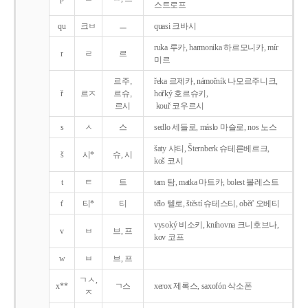
스트로프
qu
크ㅂ
ㅡ
quasi 크바시
ruka 루카, harmonika 하르모니카, mír
r
ㄹ
르
미르
르주,
řeka 르제카, námořník 나모르주니크,
ř
르ㅈ
르슈,
hořký 호르슈키,
르시
kouř 코우르시
s
ㅅ
스
sedlo 세들로, máslo 마슬로, nos 노스
šaty 샤티, Šternberk 슈테른베르크,
š
시*
슈, 시
koš 코시
t
ㅌ
트
tam 탐, matka 마트카, bolest 볼레스트
t'
티*
티
tělo 텔로, štěstí 슈테스티, obět' 오베티
vysoký 비소키, knihovna 크니호브나,
v
ㅂ
브, 프
kov 코프
w
ㅂ
브, 프
ㄱㅅ,
x**
ㄱ스
xerox 제록스, saxofón 삭소폰
ㅈ