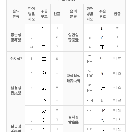
한어
한어
음의
주음
음의
주음
병음
한글
병음
한글
분류
부호
분류
부호
자모
자모
b
ㅂ
j
ㅈ
중순성
설면성
p
ㅍ
q
ㅊ
重脣聲
舌面聲
m
ㅁ
x
ㅅ
zh
순치성*
f
ㅍ
ㅈ [즈]
[zhi]
ch
d
ㄷ
ㅊ [츠]
교설첨성
[chi]
翹舌尖聲
sh
t
ㅌ
ㅅ [스]
설첨성
[shi]
舌尖聲
ㄖ
n
ㄴ
r [ri]
ㄹ [르]
l
ㄹ
z [zi]
ㅉ [쯔]
설치성
g
ㄱ
c [ci]
ㅊ [츠]
舌齒聲
설근성
k
ㅋ
s [si]
ㅆ [쓰]
舌根聲