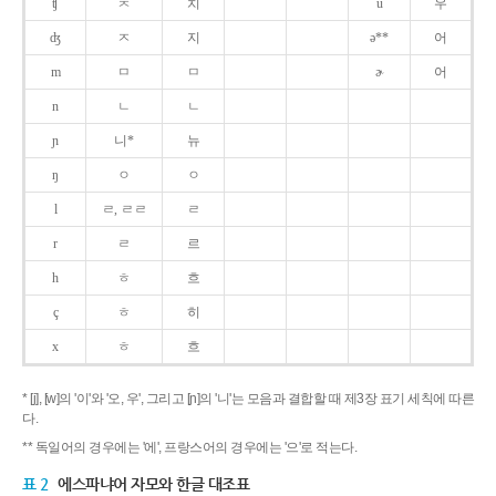
ʧ
ㅊ
치
u
우
ʤ
ㅈ
지
ə**
어
m
ㅁ
ㅁ
ɚ
어
n
ㄴ
ㄴ
ɲ
니*
뉴
ŋ
ㅇ
ㅇ
l
ㄹ, ㄹㄹ
ㄹ
r
ㄹ
르
h
ㅎ
흐
ç
ㅎ
히
x
ㅎ
흐
* [j], [w]의 '이'와 '오, 우', 그리고 [ɲ]의 '니'는 모음과 결합할 때 제3장 표기 세칙에 따른
다.
** 독일어의 경우에는 '에', 프랑스어의 경우에는 '으'로 적는다.
표 2
에스파냐어 자모와 한글 대조표