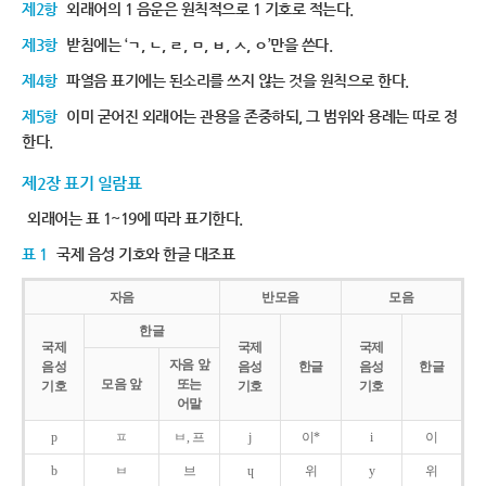
제2항
외래어의 1 음운은 원칙적으로 1 기호로 적는다.
제3항
받침에는 ‘ㄱ, ㄴ, ㄹ, ㅁ, ㅂ, ㅅ, ㅇ’만을 쓴다.
제4항
파열음 표기에는 된소리를 쓰지 않는 것을 원칙으로 한다.
제5항
이미 굳어진 외래어는 관용을 존중하되, 그 범위와 용례는 따로 정
한다.
제2장 표기 일람표
외래어는 표 1~19에 따라 표기한다.
표 1
국제 음성 기호와 한글 대조표
자음
반모음
모음
한글
국제
국제
국제
자음 앞
음성
음성
한글
음성
한글
모음 앞
또는
기호
기호
기호
어말
p
ㅍ
ㅂ, 프
j
이*
i
이
b
ㅂ
브
ɥ
위
y
위