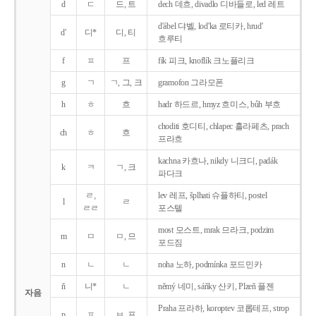
d
ㄷ
드, 트
dech 데흐, divadlo 디바들로, led 레트
d'ábel 댜벨, lod'ka 로티카, hrud'
d'
디*
디, 티
흐루티
f
ㅍ
프
fík 피크, knoflík 크노플리크
g
ㄱ
ㄱ, 그, 크
gramofon 그라모폰
h
ㅎ
흐
hadr 하드르, hmyz 흐미스, bůh 부흐
choditi 호디티, chlapec 흘라페츠, prach
ch
ㅎ
흐
프라흐
kachna 카흐나, nikdy 니크디, padák
k
ㅋ
ㄱ, 크
파다크
ㄹ,
lev 레프, šplhati 슈플하티, postel
l
ㄹ
ㄹㄹ
포스텔
most 모스트, mrak 므라크, podzim
m
ㅁ
ㅁ, 므
포드짐
n
ㄴ
ㄴ
noha 노하, podmínka 포드민카
ň
니*
ㄴ
němý 네미, sáňky 산키, Plzeň 플젠
자음
Praha 프라하, koroptev 코롭테프, strop
p
ㅍ
ㅂ, 프