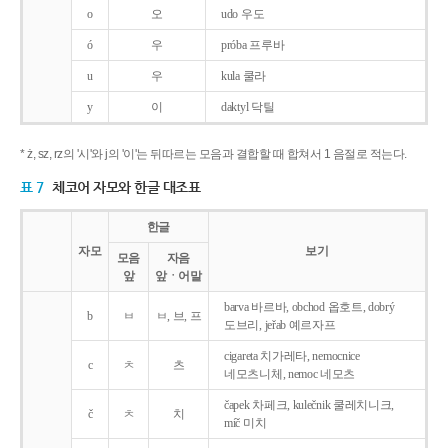
o
오
udo 우도
ó
우
próba 프루바
u
우
kula 쿨라
y
이
daktyl 닥틸
* ż, sz, rz의 '시'와 j의 '이'는 뒤따르는 모음과 결합할 때 합쳐서 1 음절로 적는다.
표 7
체코어 자모와 한글 대조표
한글
자모
보기
모음
자음
앞
앞ㆍ어말
barva 바르바, obchod 옵호트, dobrý
b
ㅂ
ㅂ, 브, 프
도브리, jeřab 예르자프
cigareta 치가레타, nemocnice
c
ㅊ
츠
네모츠니체, nemoc 네모츠
čapek 차페크, kulečnik 쿨레치니크,
č
ㅊ
치
míč 미치