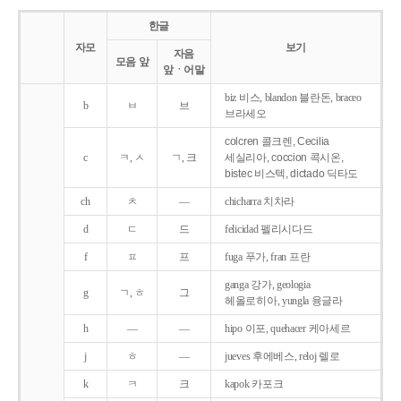
한글
자모
보기
자음
모음 앞
앞ㆍ어말
biz 비스, blandon 블란돈, braceo
b
ㅂ
브
브라세오
colcren 콜크렌, Cecilia
c
ㅋ, ㅅ
ㄱ, 크
세실리아, coccion 콕시온,
bistec 비스텍, dictado 딕타도
ch
ㅊ
―
chicharra 치차라
d
ㄷ
드
felicidad 펠리시다드
f
ㅍ
프
fuga 푸가, fran 프란
ganga 강가, geologia
g
ㄱ, ㅎ
그
헤올로히아, yungla 융글라
h
―
―
hipo 이포, quehacer 케아세르
j
ㅎ
―
jueves 후에베스, reloj 렐로
k
ㅋ
크
kapok 카포크