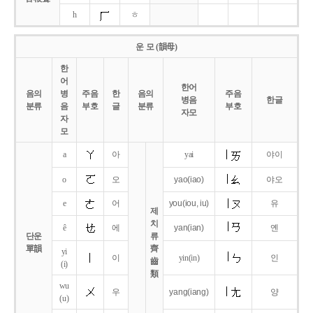
h
ㅎ
운 모 (韻母)
한
어
한어
음의
병
주음
한
음의
주음
병음
한글
분류
음
부호
글
분류
부호
자모
자
모
a
아
yai
야이
o
오
yao
(iao)
야오
e
어
you
(iou,
iu)
유
제
치
ê
에
yan
(ian)
옌
단운
류
單韻
齊
yi
이
yin(in)
인
齒
(i)
類
wu
우
yang
(iang)
양
(u)