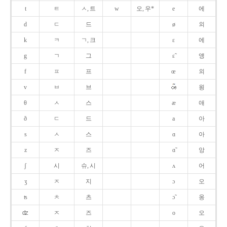
t
ㅌ
ㅅ, 트
w
오, 우*
e
에
d
ㄷ
드
ø
외
k
ㅋ
ㄱ, 크
ɛ
에
g
ㄱ
그
ɛ̃
앵
f
ㅍ
프
œ
외
v
ㅂ
브
욍
θ
ㅅ
스
æ
애
ð
ㄷ
드
a
아
s
ㅅ
스
ɑ
아
z
ㅈ
즈
ɑ̃
앙
ʃ
시
슈, 시
ʌ
어
ʒ
ㅈ
지
ɔ
오
ʦ
ㅊ
츠
ɔ̃
옹
ʣ
ㅈ
즈
o
오