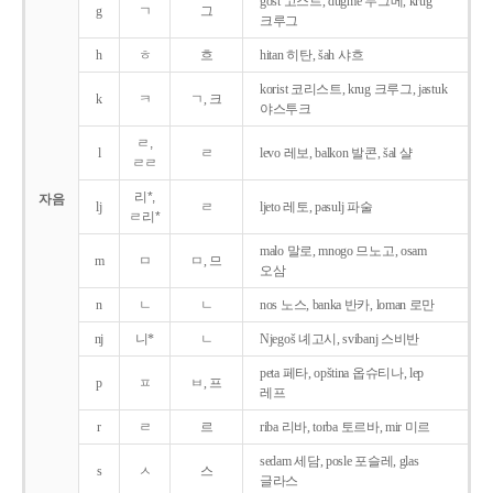
gost 고스트, dugme 두그메, krug
g
ㄱ
그
크루그
h
ㅎ
흐
hitan 히탄, šah 샤흐
korist 코리스트, krug 크루그, jastuk
k
ㅋ
ㄱ, 크
야스투크
ㄹ,
l
ㄹ
levo 레보, balkon 발콘, šal 샬
ㄹㄹ
리*,
자음
lj
ㄹ
ljeto 레토, pasulj 파술
ㄹ리*
malo 말로, mnogo 므노고, osam
m
ㅁ
ㅁ, 므
오삼
n
ㄴ
ㄴ
nos 노스, banka 반카, loman 로만
nj
니*
ㄴ
Njegoš 녜고시, svibanj 스비반
peta 페타, opština 옵슈티나, lep
p
ㅍ
ㅂ, 프
레프
r
ㄹ
르
riba 리바, torba 토르바, mir 미르
sedam 세담, posle 포슬레, glas
s
ㅅ
스
글라스