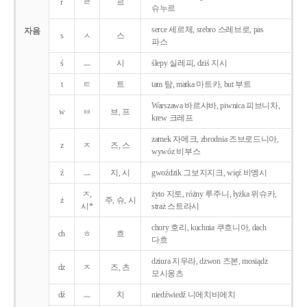
r
ㄹ
르
슈누르
serce 세르체, srebro 스레브로, pas
자음
s
ㅅ
스
파스
ś
ㅡ
시
ślepy 실레피, dziś 지시
t
ㅌ
트
tam 탐, matka 마트카, but 부트
Warszawa 바르샤바, piwnica 피브니차,
w
ㅂ
브, 프
krew 크레프
zamek 자메크, zbrodnia 즈브로드니아,
z
ㅈ
즈, 스
wywóz 비부스
ź
ㅡ
지, 시
gwoździk 그보지지크, więź 비엥시
ㅈ,
żyto 지토, różny 루주니, łyżka 위슈카,
ż
주, 슈, 시
시*
straż 스트라시
chory 호리, kuchnia 쿠흐니아, dach
ch
ㅎ
흐
다흐
dziura 지우라, dzwon 즈본, mosiądz
dz
ㅈ
즈, 츠
모시옹츠
dź
ㅡ
치
niedźwiedź 니에치비에치