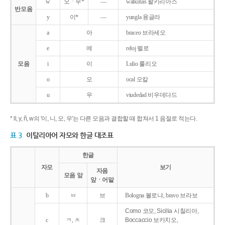
w
오ㆍ우*
―
walkirias 왈키리아스
반모음
y
이*
―
yungla 융글라
a
아
braceo 브라세오
e
에
reloj 렐로
모음
i
이
Lulio 룰리오
o
오
ocal 오칼
u
우
viudedad 비우데다드
* ll, y, ñ, w의 '이, 니, 오, 우'는 다른 모음과 결합할 때 합쳐서 1 음절로 적는다.
표 3
이탈리아어 자모와 한글 대조표
한글
자모
보기
자음
모음 앞
앞ㆍ어말
b
ㅂ
브
Bologna 볼로냐, bravo 브라보
Como 코모, Sicilia 시칠리아,
c
ㅋ, ㅊ
크
Boccaccio 보카치오,