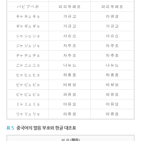
パ ピ プ ペ ポ
파 피 푸 페 포
파 피 푸 페 포
キャ キュ キョ
갸 규 교
캬 큐 쿄
ギャ ギュ ギョ
갸 규 교
갸 규 교
シャ シュ ショ
샤 슈 쇼
샤 슈 쇼
ジャ ジュ ジョ
자 주 조
자 주 조
チャ チュ チョ
자 주 조
차 추 초
ニャ ニュ ニョ
냐 뉴 뇨
냐 뉴 뇨
ヒャ ヒュ ヒョ
햐 휴 효
햐 휴 효
ビャ ビュ ビョ
뱌 뷰 뵤
뱌 뷰 뵤
ピャ ピュ ピョ
퍄 퓨 표
퍄 퓨 표
ミャ ミュ ミョ
먀 뮤 묘
먀 뮤 묘
リャ リュ リョ
랴 류 료
랴 류 료
표 5
중국어의 발음 부호와 한글 대조표
성 모 (聲母)