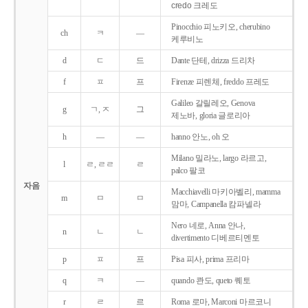
credo 크레도
Pinocchio 피노키오, cherubino
ch
ㅋ
―
케루비노
d
ㄷ
드
Dante 단테, drizza 드리차
f
ㅍ
프
Firenze 피렌체, freddo 프레도
Galileo 갈릴레오, Genova
g
ㄱ, ㅈ
그
제노바, gloria 글로리아
h
―
―
hanno 안노, oh 오
Milano 밀라노, largo 라르고,
l
ㄹ, ㄹㄹ
ㄹ
palco 팔코
자음
Macchiavelli 마키아벨리, mamma
m
ㅁ
ㅁ
맘마, Campanella 캄파넬라
Nero 네로, Anna 안나,
n
ㄴ
ㄴ
divertimento 디베르티멘토
p
ㅍ
프
Pisa 피사, prima 프리마
q
ㅋ
―
quando 콴도, queto 퀘토
r
ㄹ
르
Roma 로마, Marconi 마르코니