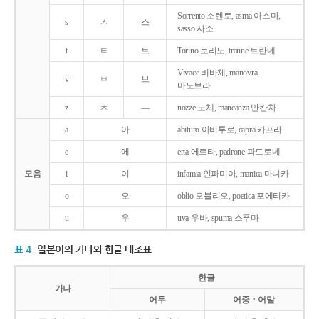
Sorrento 소렌토, asma 아스마,
s
ㅅ
스
sasso 사소
t
ㅌ
트
Torino 토리노, tranne 트란네
Vivace 비바체, manovra
v
ㅂ
브
마노브라
z
ㅊ
―
nozze 노체, mancanza 만칸차
a
아
abituro 아비투로, capra 카프라
e
에
erta 에르타, padrone 파드로네
모음
i
이
infamia 인파미아, manica 마니카
o
오
oblio 오블리오, poetica 포에티카
u
우
uva 우바, spuma 스푸마
표 4
일본어의 가나와 한글 대조표
한글
가나
어두
어중ㆍ어말