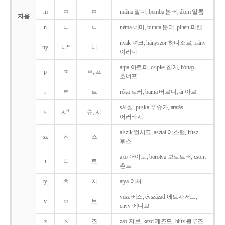
m
ㅁ
ㅁ
málna 말너, bomba 봄버, álom 알롬
자음
n
ㄴ
ㄴ
néma 네머, bunda 분더, pihen 피헨
nyak 녀크, hányszor 하니소르, irány
ny
니*
니
이라니
árpa 아르퍼, csipke 칩케, hónap
p
ㅍ
ㅂ, 프
호너프
r
ㄹ
르
róka 로커, barna 버르너, ár 아르
sál 샬, puska 푸슈카, aratás
s
시*
슈, 시
어러타시
alszik 얼시크, asztal 어스털, húsz
sz
ㅅ
스
후스
ajto 어이토, borotva 보로트버, csont
t
ㅌ
트
촌트
ty
ㅊ
치
atya 어처
vesz 베스, évszázad 에브사저드,
v
ㅂ
브
enyv 에니브
z
ㅈ
즈
zab 저브, kezd 케즈드, blúz 블루즈