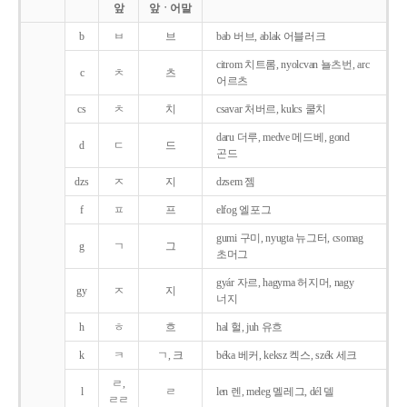
앞
앞ㆍ어말
b
ㅂ
브
bab 버브, ablak 어블러크
citrom 치트롬, nyolcvan 뇰츠번, arc
c
ㅊ
츠
어르츠
cs
ㅊ
치
csavar 처버르, kulcs 쿨치
daru 더루, medve 메드베, gond
d
ㄷ
드
곤드
dzs
ㅈ
지
dzsem 젬
f
ㅍ
프
elfog 엘포그
gumi 구미, nyugta 뉴그터, csomag
g
ㄱ
그
초머그
gyár 자르, hagyma 허지머, nagy
gy
ㅈ
지
너지
h
ㅎ
흐
hal 헐, juh 유흐
k
ㅋ
ㄱ, 크
béka 베커, keksz 켁스, szék 세크
ㄹ,
l
ㄹ
len 렌, meleg 멜레그, dél 델
ㄹㄹ