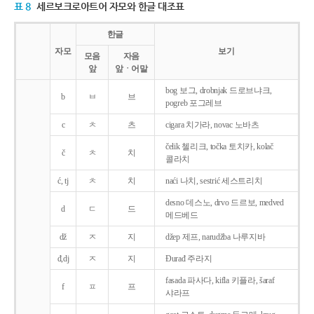
표 8
세르보크로아트어 자모와 한글 대조표
한글
자모
보기
모음
자음
앞
앞ㆍ어말
bog 보그, drobnjak 드로브냐크,
b
ㅂ
브
pogreb 포그레브
c
ㅊ
츠
cigara 치가라, novac 노바츠
čelik 첼리크, točka 토치카, kolač
č
ㅊ
치
콜라치
ć, tj
ㅊ
치
naći 나치, sestrić 세스트리치
desno 데스노, drvo 드르보, medved
d
ㄷ
드
메드베드
dž
ㅈ
지
džep 제프, narudžba 나루지바
đ,dj
ㅈ
지
Ðurađ 주라지
fasada 파사다, kifla 키플라, šaraf
f
ㅍ
프
샤라프