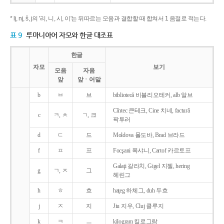
* lj, nj, š, j의 '리, 니, 시, 이'는 뒤따르는 모음과 결합할 때 합쳐서 1 음절로 적는다.
표 9
루마니아어 자모와 한글 대조표
한글
자모
보기
모음
자음
앞
앞ㆍ어말
b
ㅂ
브
bibliotecǎ 비블리오테커, alb 알브
Cîntec 큰테크, Cine 치네, facturǎ
c
ㅋ, ㅊ
ㄱ, 크
팍투러
d
ㄷ
드
Moldova 몰도바, Brad 브라드
f
ㅍ
프
Focşani 폭샤니, Cartof 카르토프
Galaţi 갈라치, Gigel 지젤, hering
g
ㄱ, ㅈ
그
헤린그
h
ㅎ
흐
haţeg 하체그, duh 두흐
j
ㅈ
지
Jiu 지우, Cluj 클루지
k
ㅋ
ㅡ
kilogram 킬로그람