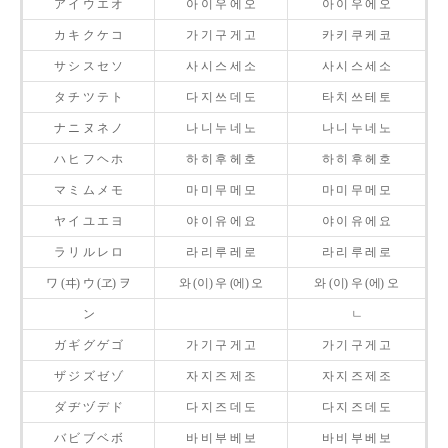
ア イ ウ エ オ
아 이 우 에 오
아 이 우 에 오
カ キ ク ケ コ
가 기 구 게 고
카 키 쿠 케 코
サ シ ス セ ソ
사 시 스 세 소
사 시 스 세 소
タ チ ツ テ ト
다 지 쓰 데 도
타 치 쓰 테 토
ナ ニ ヌ ネ ノ
나 니 누 네 노
나 니 누 네 노
ハ ヒ フ ヘ ホ
하 히 후 헤 호
하 히 후 헤 호
マ ミ ム メ モ
마 미 무 메 모
마 미 무 메 모
ヤ イ ユ エ ヨ
야 이 유 에 요
야 이 유 에 요
ラ リ ル レ ロ
라 리 루 레 로
라 리 루 레 로
ワ (ヰ) ウ (ヱ) ヲ
와 (이) 우 (에) 오
와 (이) 우 (에) 오
ン
ㄴ
ガ ギ グ ゲ ゴ
가 기 구 게 고
가 기 구 게 고
ザ ジ ズ ゼ ゾ
자 지 즈 제 조
자 지 즈 제 조
ダ ヂ ヅ デ ド
다 지 즈 데 도
다 지 즈 데 도
バ ビ ブ ベ ボ
바 비 부 베 보
바 비 부 베 보