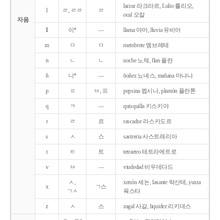
lacrar 라크라르, Lulio 룰리오,
l
ㄹ, ㄹㄹ
ㄹ
ocal 오칼
자음
ll
이*
―
llama 야마, lluvia 유비아
m
ㅁ
ㅁ
membrete 멤브레테
n
ㄴ
ㄴ
noche 노체, flan 플란
ñ
니*
―
ñoñez 뇨녜스, mañana 마냐나
p
ㅍ
ㅂ, 프
pepsina 펩시나, plantón 플란톤
q
ㅋ
―
quisquilla 키스키야
r
ㄹ
르
rascador 라스카도르
s
ㅅ
스
sastreria 사스트레리아
t
ㅌ
트
tetraetro 테트라에트로
v
ㅂ
―
viudedad 비우데다드
ㅅ,
xenón 세논, laxante 락산테, yuxta
x
ㄱ스
ㄱㅅ
육스타
z
ㅅ
스
zagal 사갈, liquidez 리키데스