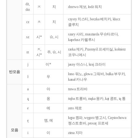
dż,
ㅈ
치
drzewo 제보, łodż 워치
drz
czysty 치스티, beczka 베치카, klucz
cz
ㅊ
치
클루치
szary 샤리, musztarda 무슈타르다,
sz
시*
슈, 시
kapelusz 카펠루시
ㅈ,
rzeka 제카, Przemyśl 프셰미실, kołnierz
rz
주, 슈, 시
시*
코우니에시
j
이*
jasny 야스니, kraj 크라이
반모음
łono 워노, głowa 그워바, bułka 부우카,
ł
우
kanał 카나우
a
아
trawa 트라바
ą̨
옹
trąba 트롱바, mąka 몽카, kąt 콩트, tą 통
e
에
zero 제로
kępa 켕파, węgorz 벵고시, Częstochowa
ę
엥, 에
쳉스토호바, proszę 프로셰
모음
i
이
zima 지마