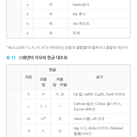
u
우
bunda 분더
ú
우
hús 후시
ü
위
füst 퓌슈트
ű
위
fű 퓌
* ny, s, j, ly의 ‘니, 시, 이, 이’는 뒤따르는 모음과 결합할 때 합쳐서 1 음절로 적는다.
표 11
스웨덴어 자모와 한글 대조표
한글
자모
보기
모음
자음
앞
앞ㆍ어말
b
ㅂ
ㅂ, 브
bal 발, snabbt 스납트, Jacob 야코브
Carlsson 칼손, Celsius 셀시우스,
c
ㅋ, ㅅ
ㄱ
Ericson 에릭손
ch
시*
크
charm 샤름, och 오크
dag 다그, dricka 드리카, Halmstad
d
ㄷ
드
할름스타드