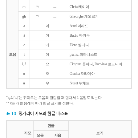
ch
ㅋ
ㅡ
Cheia 케이아
gh
ㄱ
ㅡ
Gheorghe 게오르게
a
아
Arad 아라드
ǎ
어
Bacǎu 바커우
e
에
Elena 엘레나
모음
i
이
pianist 피아니스트
î, â
으
Cîmpina 큼피나, România 로므니아
o
오
Oradea 오라데아
u
우
Nucet 누체트
* ş의 '시'는 뒤따르는 모음과 결합할 때 합쳐서 1 음절로 적는다.
** x는 개별 용례에 따라 한글 표기를 정한다.
표 10
헝가리어 자모와 한글 대조표
한글
자모
보기
모음
자음