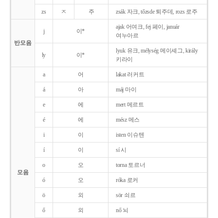
zs
ㅈ
주
zsák 자크, tőzsde 퇴주데, rozs 로주
ajak 어여크, fej 페이, január
j
이*
여누아르
반모음
lyuk 유크, mélység 메이셰그, király
ly
이*
키라이
a
어
lakat 러커트
á
아
máj 마이
e
에
mert 메르트
é
에
mész 메스
i
이
isten 이슈텐
í
이
sí 시
o
오
torna 토르너
모음
ó
오
róka 로커
ö
외
sör 쇠르
ő
외
nő 뇌