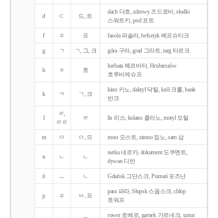
dach 다흐, zdrowy 즈드로비, słodki
d
ㄷ
드, 트
스워트키, pod 포트
f
ㅍ
프
fasola 파솔라, befsztyk 베프슈티크
g
ㄱ
ㄱ, 그, 크
góra 구라, grad 그라트, targ 타르크
herbata 헤르바타, Hrubieszów
h
ㅎ
흐
흐루비에슈프
kino 키노, daktyl 닥틸, król 크룰, bank
k
ㅋ
ㄱ, 크
반크
ㄹ,
l
ㄹ
lis 리스, kolano 콜라노, motyl 모틸
ㄹㄹ
m
ㅁ
ㅁ, 므
most 모스트, zimno 짐노, sam 삼
nerka 네르카, dokument 도쿠멘트,
n
ㄴ
ㄴ
dywan 디반
ń
ㅡ
ㄴ
Gdańsk 그단스크, Poznań 포즈난
para 파라, Słupsk 스웁스크, chłop
p
ㅍ
ㅂ, 프
흐워프
rower 로베르, garnek 가르네크, sznur