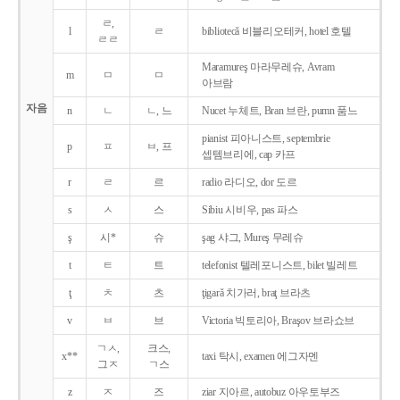
ㄹ,
l
ㄹ
bibliotecǎ 비블리오테커, hotel 호텔
ㄹㄹ
Maramureş 마라무레슈, Avram
m
ㅁ
ㅁ
아브람
자음
n
ㄴ
ㄴ, 느
Nucet 누체트, Bran 브란, pumn 품느
pianist 피아니스트, septembrie
p
ㅍ
ㅂ, 프
셉템브리에, cap 카프
r
ㄹ
르
radio 라디오, dor 도르
s
ㅅ
스
Sibiu 시비우, pas 파스
ş
시*
슈
şag 샤그, Mureş 무레슈
t
ㅌ
트
telefonist 텔레포니스트, bilet 빌레트
ţ
ㅊ
츠
ţigarǎ 치가러, braţ 브라츠
v
ㅂ
브
Victoria 빅토리아, Braşov 브라쇼브
ㄱㅅ,
크스,
x**
taxi 탁시, examen 에그자멘
그ㅈ
ㄱ스
z
ㅈ
즈
ziar 지아르, autobuz 아우토부즈