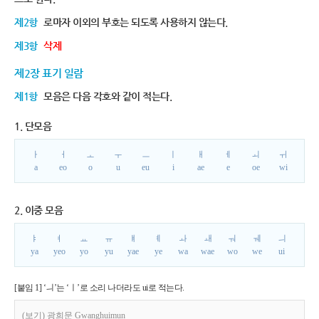
제2항
로마자 이외의 부호는 되도록 사용하지 않는다.
제3항
삭제
제2장 표기 일람
제1항
모음은 다음 각호와 같이 적는다.
1. 단모음
ㅏ
ㅓ
ㅗ
ㅜ
ㅡ
ㅣ
ㅐ
ㅔ
ㅚ
ㅟ
a
eo
o
u
eu
i
ae
e
oe
wi
2. 이중 모음
ㅑ
ㅕ
ㅛ
ㅠ
ㅒ
ㅖ
ㅘ
ㅙ
ㅝ
ㅞ
ㅢ
ya
yeo
yo
yu
yae
ye
wa
wae
wo
we
ui
[붙임 1] ‘ㅢ’는 ‘ㅣ’로 소리 나더라도 ui로 적는다.
(보기) 광희문 Gwanghuimun