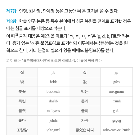
제7항
인명, 회사명, 단체명 등은 그동안 써 온 표기를 쓸 수 있다.
제8항
학술 연구 논문 등 특수 분야에서 한글 복원을 전제로 표기할 경우
에는 한글 표기를 대상으로 적는다.
1)
이 때
글자 대응은 제2장을 따르되 ‘ㄱ, ㄷ, ㅂ, ㄹ’은 ‘g, d, b, l’로만 적는
다. 음가 없는 ‘ㅇ’은 붙임표(-)로 표기하되 어두에서는 생략하는 것을 원
칙으로 한다. 기타 분절의 필요가 있을 때에도 붙임표(-)를 쓴다.
1) '이 때'는 "표준국어대사전"에 따르면 '이때'와 같이 붙여 써야 한다.
집
jib
짚
jip
밖
bakk
값
gabs
붓꽃
buskkoch
먹는
meogneun
독립
doglib
문리
munli
물엿
mul-yeos
굳이
gud-i
좋다
johda
가곡
gagog
조랑말
jolangmal
없었습니다
eobs-eoss-seubnida