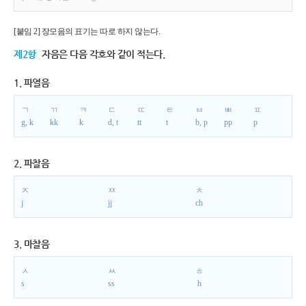
[붙임 2] 장모음의 표기는 따로 하지 않는다.
제2항
자음은 다음 각호와 같이 적는다.
1. 파열음
ㄱ
ㄲ
ㅋ
ㄷ
ㄸ
ㅌ
ㅂ
ㅃ
ㅍ
g, k
kk
k
d, t
tt
t
b, p
pp
p
2. 파찰음
ㅈ
ㅉ
ㅊ
j
jj
ch
3. 마찰음
ㅅ
ㅆ
ㅎ
s
ss
h