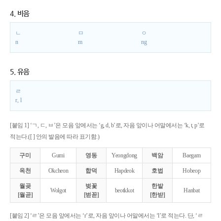
4. 비음
ㄴ
ㅁ
ㅇ
n
m
ng
5. 유음
ㄹ
r, l
[붙임 1] ‘ㄱ, ㄷ, ㅂ’은 모음 앞에서는 ‘g, d, b’로, 자음 앞이나 어말에서는 ‘k, t, p’로
적는다.([ ] 안의 발음에 따라 표기함.)
구미
Gumi
영동
Yeongdong
백암
Baegam
옥천
Okcheon
합덕
Hapdeok
호법
Hobeop
월곶
벚꽃
한밭
Wolgot
beotkkot
Hanbat
[월곧]
[벋꼳]
[한받]
[붙임 2] ‘ㄹ’은 모음 앞에서는 ‘r’로, 자음 앞이나 어말에서는 ‘l’로 적는다. 단, ‘ㄹ