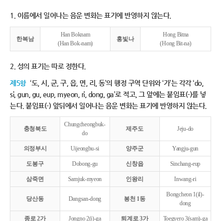
1. 이름에서 일어나는 음운 변화는 표기에 반영하지 않는다.
Han Boknam
Hong Bitna
한복남
홍빛나
(Han Bok-nam)
(Hong Bit-na)
2. 성의 표기는 따로 정한다.
제5항
‘도, 시, 군, 구, 읍, 면, 리, 동’의 행정 구역 단위와 ‘가’는 각각 ‘do,
si, gun, gu, eup, myeon, ri, dong, ga’로 적고, 그 앞에는 붙임표(-)를 넣
는다. 붙임표(-) 앞뒤에서 일어나는 음운 변화는 표기에 반영하지 않는다.
Chungcheongbuk-
충청북도
제주도
Jeju-do
do
의정부시
Uijeongbu-si
양주군
Yangju-gun
도봉구
Dobong-gu
신창읍
Sinchang-eup
삼죽면
Samjuk-myeon
인왕리
Inwang-ri
Bongcheon 1(il)-
당산동
Dangsan-dong
봉천 1동
dong
종로 2가
Jongno 2(i)-ga
퇴계로 3가
Toegyero 3(sam)-ga