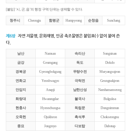
[붙임] ‘시, 군, 읍’의 행정 구역 단위는 생략할 수 있다.
청주시
Cheongju
함평군
Hampyeong
순창읍
Sunchang
제6항
자연 지물명, 문화재명, 인공 축조물명은 붙임표(-) 없이 붙여 쓴
다.
남산
Namsan
속리산
Songnisan
금강
Geumgang
독도
Dokdo
경복궁
Gyeongbokgung
무량수전
Muryangsujeon
연화교
Yeonhwagyo
극락전
Geungnakjeon
안압지
Anapji
남한산성
Namhansanseong
화랑대
Hwarangdae
불국사
Bulguksa
현충사
Hyeonchungsa
독립문
Dongnimmun
오죽헌
Ojukheon
촉석루
Chokseongnu
종묘
Jongmyo
다보탑
Dabotap