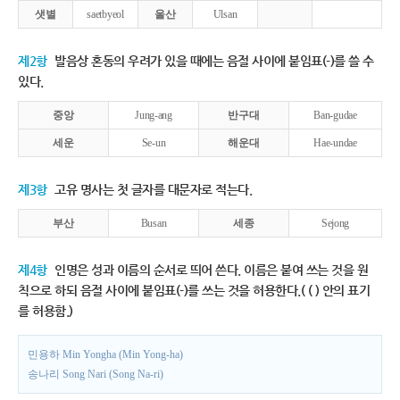
샛별
saetbyeol
울산
Ulsan
제2항
발음상 혼동의 우려가 있을 때에는 음절 사이에 붙임표(-)를 쓸 수
있다.
중앙
Jung-ang
반구대
Ban-gudae
세운
Se-un
해운대
Hae-undae
제3항
고유 명사는 첫 글자를 대문자로 적는다.
부산
Busan
세종
Sejong
제4항
인명은 성과 이름의 순서로 띄어 쓴다. 이름은 붙여 쓰는 것을 원
칙으로 하되 음절 사이에 붙임표(-)를 쓰는 것을 허용한다.( ( ) 안의 표기
를 허용함.)
민용하 Min Yongha (Min Yong-ha)
송나리 Song Nari (Song Na-ri)