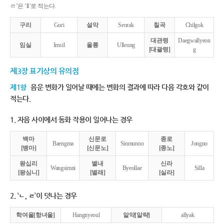
ㄹ’은 ‘ll’로 적는다.
구리
Guri
설악
Seorak
칠곡
Chilgok
대관령
Daegwallyeon
임실
Imsil
울릉
Ulleung
[대괄령]
g
제3장 표기상의 유의점
제1항
음운 변화가 일어날 때에는 변화의 결과에 따라 다음 각호와 같이
적는다.
1. 자음 사이에서 동화 작용이 일어나는 경우
백마
신문로
종로
Baengma
Sinmunno
Jongno
[뱅마]
[신문노]
[종노]
왕십리
별내
신라
Wangsimni
Byeollae
Silla
[왕심니]
[별래]
[실라]
2. ‘ㄴ, ㄹ’이 덧나는 경우
학여울[항녀울]
Hangnyeoul
알약[알략]
allyak