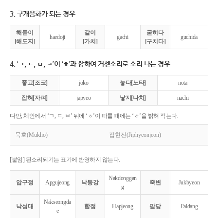
3. 구개음화가 되는 경우
해돋이
같이
굳히다
haedoji
gachi
guchida
[해도지]
[가치]
[구치다]
4. ‘ㄱ, ㄷ, ㅂ, ㅈ’이 ‘ㅎ’과 합하여 거센소리로 소리 나는 경우
좋고[조코]
joko
놓다[노타]
nota
잡혀[자펴]
japyeo
낳지[나치]
nachi
다만, 체언에서 ‘ㄱ, ㄷ, ㅂ’ 뒤에 ‘ㅎ’이 따를 때에는 ‘ㅎ’을 밝혀 적는다.
묵호(Mukho)
집현전(Jiphyeonjeon)
[붙임] 된소리되기는 표기에 반영하지 않는다.
Nakdonggan
압구정
Apgujeong
낙동강
죽변
Jukbyeon
g
Nakseongda
낙성대
합정
Hapjeong
팔당
Paldang
e