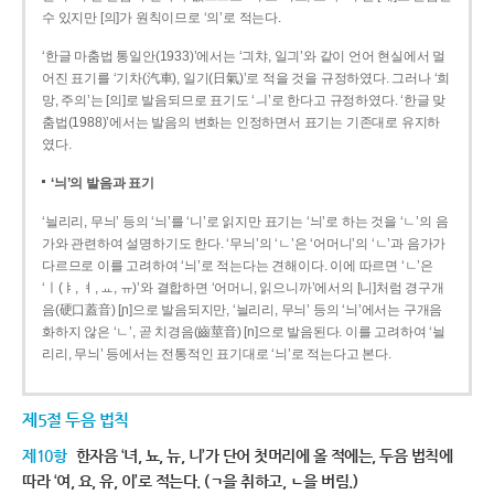
수 있지만 [의]가 원칙이므로 ‘의’로 적는다.
‘한글 마춤법 통일안(1933)’에서는 ‘긔챠, 일긔’와 같이 언어 현실에서 멀
어진 표기를 ‘기차(汽車), 일기(日氣)’로 적을 것을 규정하였다. 그러나 ‘희
망, 주의’는 [의]로 발음되므로 표기도 ‘ㅢ’로 한다고 규정하였다. ‘한글 맞
춤법(1988)’에서는 발음의 변화는 인정하면서 표기는 기존대로 유지하
였다.
‘늬’의 발음과 표기
‘늴리리, 무늬’ 등의 ‘늬’를 ‘니’로 읽지만 표기는 ‘늬’로 하는 것을 ‘ㄴ’의 음
가와 관련하여 설명하기도 한다. ‘무늬’의 ‘ㄴ’은 ‘어머니’의 ‘ㄴ’과 음가가
다르므로 이를 고려하여 ‘늬’로 적는다는 견해이다. 이에 따르면 ‘ㄴ’은
‘ㅣ(ㅑ, ㅕ, ㅛ, ㅠ)’와 결합하면 ‘어머니, 읽으니까’에서의 [니]처럼 경구개
음(硬口蓋音) [ɲ]으로 발음되지만, ‘늴리리, 무늬’ 등의 ‘늬’에서는 구개음
화하지 않은 ‘ㄴ’, 곧 치경음(齒莖音) [n]으로 발음된다. 이를 고려하여 ‘늴
리리, 무늬’ 등에서는 전통적인 표기대로 ‘늬’로 적는다고 본다.
제5절 두음 법칙
제10항
한자음 ‘녀, 뇨, 뉴, 니’가 단어 첫머리에 올 적에는, 두음 법칙에
따라 ‘여, 요, 유, 이’로 적는다. (ㄱ을 취하고, ㄴ을 버림.)