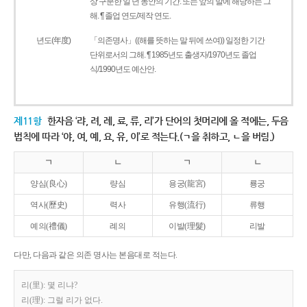
상 구분한 일 년 동안의 기간. 또는 앞의 말에 해당하는 그
해. ¶ 졸업 연도/제작 연도.
년도(年度)
「의존명사」((해를 뜻하는 말 뒤에 쓰여)) 일정한 기간
단위로서의 그해. ¶ 1985년도 출생자/1970년도 졸업
식/1990년도 예산안.
제11항
한자음 ‘랴, 려, 례, 료, 류, 리’가 단어의 첫머리에 올 적에는, 두음
법칙에 따라 ‘야, 여, 예, 요, 유, 이’로 적는다.(ㄱ을 취하고, ㄴ을 버림.)
ㄱ
ㄴ
ㄱ
ㄴ
양심(良心)
량심
용궁(龍宮)
룡궁
역사(歷史)
력사
유행(流行)
류행
예의(禮儀)
례의
이발(理髮)
리발
다만, 다음과 같은 의존 명사는 본음대로 적는다.
리(里): 몇 리냐?
리(理): 그럴 리가 없다.