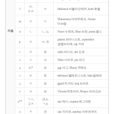
ㄹ,
l
ㄹ
bibliotecǎ 비블리오테커, hotel 호텔
ㄹㄹ
Maramureş 마라무레슈, Avram
m
ㅁ
ㅁ
아브람
자음
n
ㄴ
ㄴ, 느
Nucet 누체트, Bran 브란, pumn 품느
pianist 피아니스트, septembrie
p
ㅍ
ㅂ, 프
셉템브리에, cap 카프
r
ㄹ
르
radio 라디오, dor 도르
s
ㅅ
스
Sibiu 시비우, pas 파스
ş
시*
슈
şag 샤그, Mureş 무레슈
t
ㅌ
트
telefonist 텔레포니스트, bilet 빌레트
ţ
ㅊ
츠
ţigarǎ 치가러, braţ 브라츠
v
ㅂ
브
Victoria 빅토리아, Braşov 브라쇼브
ㄱㅅ,
크스,
x**
taxi 탁시, examen 에그자멘
그ㅈ
ㄱ스
z
ㅈ
즈
ziar 지아르, autobuz 아우토부즈