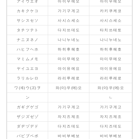
ア イ ウ エ オ
아 이 우 에 오
아 이 우 에 오
カ キ ク ケ コ
가 기 구 게 고
카 키 쿠 케 코
サ シ ス セ ソ
사 시 스 세 소
사 시 스 세 소
タ チ ツ テ ト
다 지 쓰 데 도
타 치 쓰 테 토
ナ ニ ヌ ネ ノ
나 니 누 네 노
나 니 누 네 노
ハ ヒ フ ヘ ホ
하 히 후 헤 호
하 히 후 헤 호
マ ミ ム メ モ
마 미 무 메 모
마 미 무 메 모
ヤ イ ユ エ ヨ
야 이 유 에 요
야 이 유 에 요
ラ リ ル レ ロ
라 리 루 레 로
라 리 루 레 로
ワ (ヰ) ウ (ヱ) ヲ
와 (이) 우 (에) 오
와 (이) 우 (에) 오
ン
ㄴ
ガ ギ グ ゲ ゴ
가 기 구 게 고
가 기 구 게 고
ザ ジ ズ ゼ ゾ
자 지 즈 제 조
자 지 즈 제 조
ダ ヂ ヅ デ ド
다 지 즈 데 도
다 지 즈 데 도
バ ビ ブ ベ ボ
바 비 부 베 보
바 비 부 베 보