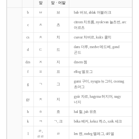
앞
앞ㆍ어말
b
ㅂ
브
bab 버브, ablak 어블러크
citrom 치트롬, nyolcvan 뇰츠번, arc
c
ㅊ
츠
어르츠
cs
ㅊ
치
csavar 처버르, kulcs 쿨치
daru 더루, medve 메드베, gond
d
ㄷ
드
곤드
dzs
ㅈ
지
dzsem 젬
f
ㅍ
프
elfog 엘포그
gumi 구미, nyugta 뉴그터, csomag
g
ㄱ
그
초머그
gyár 자르, hagyma 허지머, nagy
gy
ㅈ
지
너지
h
ㅎ
흐
hal 헐, juh 유흐
k
ㅋ
ㄱ, 크
béka 베커, keksz 켁스, szék 세크
ㄹ,
l
ㄹ
len 렌, meleg 멜레그, dél 델
ㄹㄹ