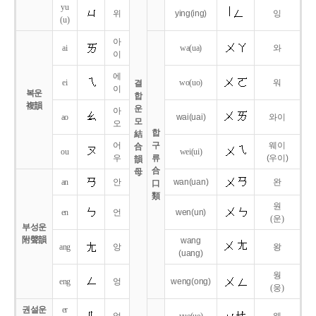
yu
위
ying
(ing)
잉
(u)
아
ai
wa
(ua)
와
이
에
ei
wo
(uo)
워
결
이
복운
합
複韻
운
아
ao
wai
(uai)
와이
모
오
합
結
어
구
웨이
合
ou
wei
(ui)
우
류
(우이)
韻
合
母
an
안
wan
(uan)
완
口
類
원
en
언
wen
(un)
(운)
부성운
附聲韻
wang
ang
앙
왕
(uang)
웡
eng
엉
weng
(ong)
(웅)
권설운
er