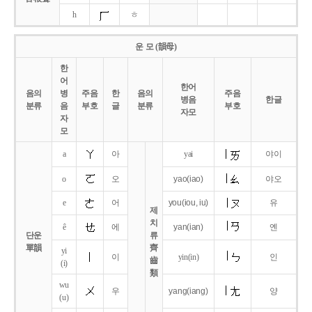
h
ㅎ
운 모 (韻母)
한
어
한어
음의
병
주음
한
음의
주음
병음
한글
분류
음
부호
글
분류
부호
자모
자
모
a
아
yai
야이
o
오
yao
(iao)
야오
e
어
you
(iou,
iu)
유
제
치
ê
에
yan
(ian)
옌
단운
류
單韻
齊
yi
이
yin(in)
인
齒
(i)
類
wu
우
yang
(iang)
양
(u)