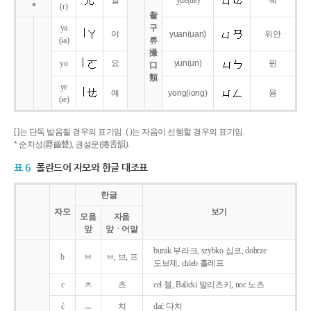
얼
yue
(ue)
웨
*
(r)
촬
ya
구
야
yuan
(uan)
위안
(ia)
류
撮
yo
요
yun
(un)
윈
口
類
ye
예
yong
(iong)
융
(ie)
[ ]는 단독 발음될 경우의 표기임. ( )는 자음이 선행할 경우의 표기임.
* 순치성(脣齒聲), 권설운(捲舌韻).
표 6
폴란드어 자모와 한글 대조표
한글
자모
보기
모음
자음
앞
앞ㆍ어말
burak 부라크, szybko 십코, dobrze
b
ㅂ
ㅂ, 브, 프
도브제, chleb 흘레프
c
ㅊ
츠
cel 첼, Balicki 발리츠키, noc 노츠
ć
ㅡ
치
dać 다치