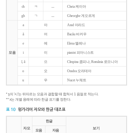
ch
ㅋ
ㅡ
Cheia 케이아
gh
ㄱ
ㅡ
Gheorghe 게오르게
a
아
Arad 아라드
ǎ
어
Bacǎu 바커우
e
에
Elena 엘레나
모음
i
이
pianist 피아니스트
î, â
으
Cîmpina 큼피나, România 로므니아
o
오
Oradea 오라데아
u
우
Nucet 누체트
* ş의 '시'는 뒤따르는 모음과 결합할 때 합쳐서 1 음절로 적는다.
** x는 개별 용례에 따라 한글 표기를 정한다.
표 10
헝가리어 자모와 한글 대조표
한글
자모
보기
모음
자음