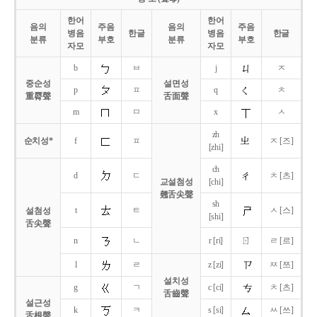
한어
한어
음의
주음
음의
주음
병음
한글
병음
한글
분류
부호
분류
부호
자모
자모
b
ㅂ
j
ㅈ
중순성
설면성
p
ㅍ
q
ㅊ
重脣聲
舌面聲
m
ㅁ
x
ㅅ
zh
순치성*
f
ㅍ
ㅈ [즈]
[zhi]
ch
d
ㄷ
ㅊ [츠]
교설첨성
[chi]
翹舌尖聲
sh
t
ㅌ
ㅅ [스]
설첨성
[shi]
舌尖聲
ㄖ
n
ㄴ
r [ri]
ㄹ [르]
l
ㄹ
z [zi]
ㅉ [쯔]
설치성
g
ㄱ
c [ci]
ㅊ [츠]
舌齒聲
설근성
k
ㅋ
s [si]
ㅆ [쓰]
舌根聲