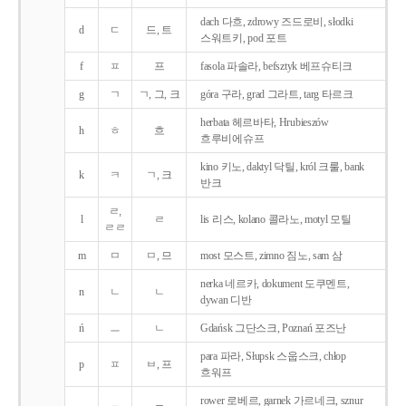
dach 다흐, zdrowy 즈드로비, słodki
d
ㄷ
드, 트
스워트키, pod 포트
f
ㅍ
프
fasola 파솔라, befsztyk 베프슈티크
g
ㄱ
ㄱ, 그, 크
góra 구라, grad 그라트, targ 타르크
herbata 헤르바타, Hrubieszów
h
ㅎ
흐
흐루비에슈프
kino 키노, daktyl 닥틸, król 크룰, bank
k
ㅋ
ㄱ, 크
반크
ㄹ,
l
ㄹ
lis 리스, kolano 콜라노, motyl 모틸
ㄹㄹ
m
ㅁ
ㅁ, 므
most 모스트, zimno 짐노, sam 삼
nerka 네르카, dokument 도쿠멘트,
n
ㄴ
ㄴ
dywan 디반
ń
ㅡ
ㄴ
Gdańsk 그단스크, Poznań 포즈난
para 파라, Słupsk 스웁스크, chłop
p
ㅍ
ㅂ, 프
흐워프
rower 로베르, garnek 가르네크, sznur