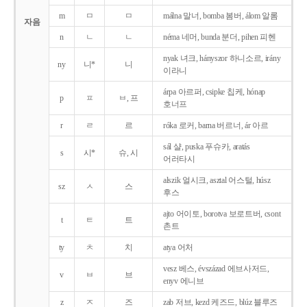
m
ㅁ
ㅁ
málna 말너, bomba 봄버, álom 알롬
자음
n
ㄴ
ㄴ
néma 네머, bunda 분더, pihen 피헨
nyak 녀크, hányszor 하니소르, irány
ny
니*
니
이라니
árpa 아르퍼, csipke 칩케, hónap
p
ㅍ
ㅂ, 프
호너프
r
ㄹ
르
róka 로커, barna 버르너, ár 아르
sál 샬, puska 푸슈카, aratás
s
시*
슈, 시
어러타시
alszik 얼시크, asztal 어스털, húsz
sz
ㅅ
스
후스
ajto 어이토, borotva 보로트버, csont
t
ㅌ
트
촌트
ty
ㅊ
치
atya 어처
vesz 베스, évszázad 에브사저드,
v
ㅂ
브
enyv 에니브
z
ㅈ
즈
zab 저브, kezd 케즈드, blúz 블루즈