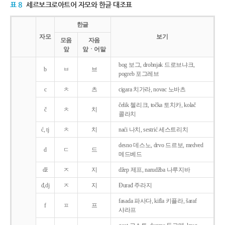
표 8
세르보크로아트어 자모와 한글 대조표
한글
자모
보기
모음
자음
앞
앞ㆍ어말
bog 보그, drobnjak 드로브냐크,
b
ㅂ
브
pogreb 포그레브
c
ㅊ
츠
cigara 치가라, novac 노바츠
čelik 첼리크, točka 토치카, kolač
č
ㅊ
치
콜라치
ć, tj
ㅊ
치
naći 나치, sestrić 세스트리치
desno 데스노, drvo 드르보, medved
d
ㄷ
드
메드베드
dž
ㅈ
지
džep 제프, narudžba 나루지바
đ,dj
ㅈ
지
Ðurađ 주라지
fasada 파사다, kifla 키플라, šaraf
f
ㅍ
프
샤라프