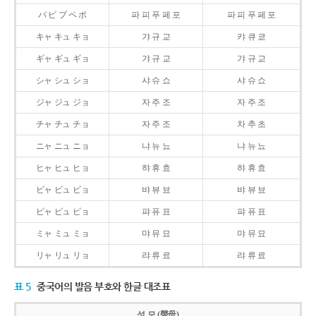
パ ピ プ ペ ポ
파 피 푸 페 포
파 피 푸 페 포
キャ キュ キョ
갸 규 교
캬 큐 쿄
ギャ ギュ ギョ
갸 규 교
갸 규 교
シャ シュ ショ
샤 슈 쇼
샤 슈 쇼
ジャ ジュ ジョ
자 주 조
자 주 조
チャ チュ チョ
자 주 조
차 추 초
ニャ ニュ ニョ
냐 뉴 뇨
냐 뉴 뇨
ヒャ ヒュ ヒョ
햐 휴 효
햐 휴 효
ビャ ビュ ビョ
뱌 뷰 뵤
뱌 뷰 뵤
ピャ ピュ ピョ
퍄 퓨 표
퍄 퓨 표
ミャ ミュ ミョ
먀 뮤 묘
먀 뮤 묘
リャ リュ リョ
랴 류 료
랴 류 료
표 5
중국어의 발음 부호와 한글 대조표
성 모 (聲母)