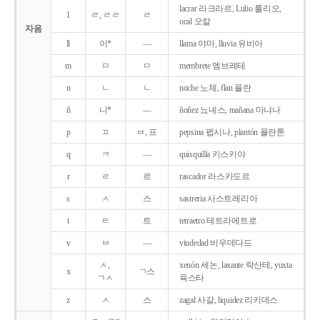
lacrar 라크라르, Lulio 룰리오,
l
ㄹ, ㄹㄹ
ㄹ
ocal 오칼
자음
ll
이*
―
llama 야마, lluvia 유비아
m
ㅁ
ㅁ
membrete 멤브레테
n
ㄴ
ㄴ
noche 노체, flan 플란
ñ
니*
―
ñoñez 뇨녜스, mañana 마냐나
p
ㅍ
ㅂ, 프
pepsina 펩시나, plantón 플란톤
q
ㅋ
―
quisquilla 키스키야
r
ㄹ
르
rascador 라스카도르
s
ㅅ
스
sastreria 사스트레리아
t
ㅌ
트
tetraetro 테트라에트로
v
ㅂ
―
viudedad 비우데다드
ㅅ,
xenón 세논, laxante 락산테, yuxta
x
ㄱ스
ㄱㅅ
육스타
z
ㅅ
스
zagal 사갈, liquidez 리키데스