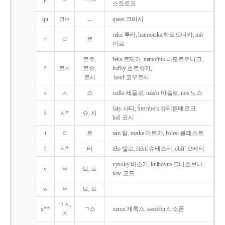
스트로프
qu
크ㅂ
ㅡ
quasi 크바시
ruka 루카, harmonika 하르모니카, mír
r
ㄹ
르
미르
르주,
řeka 르제카, námořník 나모르주니크,
ř
르ㅈ
르슈,
hořký 호르슈키,
르시
kouř 코우르시
s
ㅅ
스
sedlo 세들로, máslo 마슬로, nos 노스
šaty 샤티, Šternberk 슈테른베르크,
š
시*
슈, 시
koš 코시
t
ㅌ
트
tam 탐, matka 마트카, bolest 볼레스트
t'
티*
티
tělo 텔로, štěstí 슈테스티, obět' 오베티
vysoký 비소키, knihovna 크니호브나,
v
ㅂ
브, 프
kov 코프
w
ㅂ
브, 프
ㄱㅅ,
x**
ㄱ스
xerox 제록스, saxofón 삭소폰
ㅈ