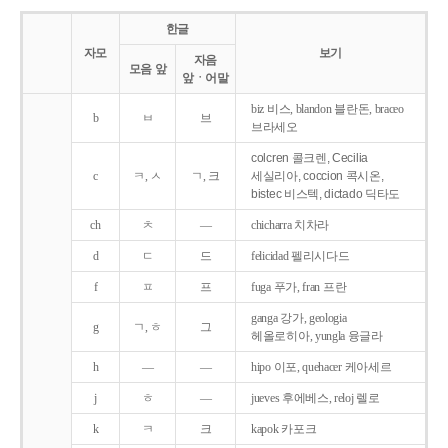
한글
자모
보기
자음
모음 앞
앞ㆍ어말
biz 비스, blandon 블란돈, braceo
b
ㅂ
브
브라세오
colcren 콜크렌, Cecilia
c
ㅋ, ㅅ
ㄱ, 크
세실리아, coccion 콕시온,
bistec 비스텍, dictado 딕타도
ch
ㅊ
―
chicharra 치차라
d
ㄷ
드
felicidad 펠리시다드
f
ㅍ
프
fuga 푸가, fran 프란
ganga 강가, geologia
g
ㄱ, ㅎ
그
헤올로히아, yungla 융글라
h
―
―
hipo 이포, quehacer 케아세르
j
ㅎ
―
jueves 후에베스, reloj 렐로
k
ㅋ
크
kapok 카포크