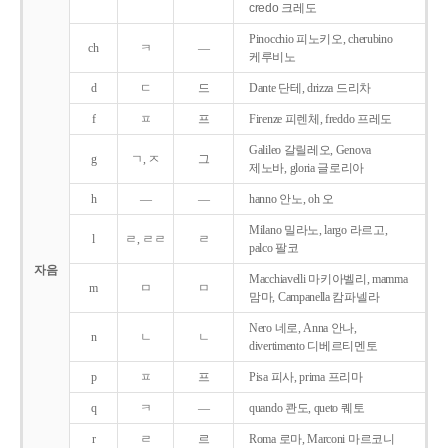
credo 크레도
Pinocchio 피노키오, cherubino
ch
ㅋ
―
케루비노
d
ㄷ
드
Dante 단테, drizza 드리차
f
ㅍ
프
Firenze 피렌체, freddo 프레도
Galileo 갈릴레오, Genova
g
ㄱ, ㅈ
그
제노바, gloria 글로리아
h
―
―
hanno 안노, oh 오
Milano 밀라노, largo 라르고,
l
ㄹ, ㄹㄹ
ㄹ
palco 팔코
자음
Macchiavelli 마키아벨리, mamma
m
ㅁ
ㅁ
맘마, Campanella 캄파넬라
Nero 네로, Anna 안나,
n
ㄴ
ㄴ
divertimento 디베르티멘토
p
ㅍ
프
Pisa 피사, prima 프리마
q
ㅋ
―
quando 콴도, queto 퀘토
r
ㄹ
르
Roma 로마, Marconi 마르코니