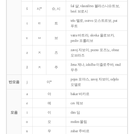
šal 샬, vlasništvo 블라스니슈트보,
š
시*
슈, 시
broš 브로시
telo 텔로, ostrvo 오스트르보, put
t
ㅌ
트
푸트
vatra 바트라, olovka 올로브카,
v
ㅂ
브
proliv 프롤리브
zavoj 자보이, pozno 포즈노, obraz
z
ㅈ
즈
오브라즈
žena 제나, izložba 이즐로주바, muž
ž
ㅈ
주
무주
pojas 포야스, zavoj 자보이, odjelo
반모음
j
이*
오델로
a
아
bakar 바카르
e
에
cev 체브
모음
i
이
dim 딤
o
오
molim 몰림
u
우
zubar 주바르