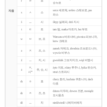
r
ㄹ
르
슈누르
serce 세르체, srebro 스레브로, pas
자음
s
ㅅ
스
파스
ś
ㅡ
시
ślepy 실레피, dziś 지시
t
ㅌ
트
tam 탐, matka 마트카, but 부트
Warszawa 바르샤바, piwnica 피브니차,
w
ㅂ
브, 프
krew 크레프
zamek 자메크, zbrodnia 즈브로드니아,
z
ㅈ
즈, 스
wywóz 비부스
ź
ㅡ
지, 시
gwoździk 그보지지크, więź 비엥시
ㅈ,
żyto 지토, różny 루주니, łyżka 위슈카,
ż
주, 슈, 시
시*
straż 스트라시
chory 호리, kuchnia 쿠흐니아, dach
ch
ㅎ
흐
다흐
dziura 지우라, dzwon 즈본, mosiądz
dz
ㅈ
즈, 츠
모시옹츠
dź
ㅡ
치
niedźwiedź 니에치비에치