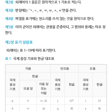
제2항
외래어의 1 음운은 원칙적으로 1 기호로 적는다.
제3항
받침에는 ‘ㄱ, ㄴ, ㄹ, ㅁ, ㅂ, ㅅ, ㅇ’만을 쓴다.
제4항
파열음 표기에는 된소리를 쓰지 않는 것을 원칙으로 한다.
제5항
이미 굳어진 외래어는 관용을 존중하되, 그 범위와 용례는 따로 정
한다.
제2장 표기 일람표
외래어는 표 1~19에 따라 표기한다.
표 1
국제 음성 기호와 한글 대조표
자음
반모음
모음
한글
국제
국제
국제
자음 앞
음성
음성
한글
음성
한글
모음 앞
또는
기호
기호
기호
어말
p
ㅍ
ㅂ, 프
j
이*
i
이
b
ㅂ
브
ɥ
위
y
위