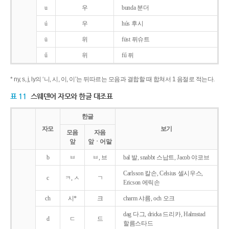
u
우
bunda 분더
ú
우
hús 후시
ü
위
füst 퓌슈트
ű
위
fű 퓌
* ny, s, j, ly의 ‘니, 시, 이, 이’는 뒤따르는 모음과 결합할 때 합쳐서 1 음절로 적는다.
표 11
스웨덴어 자모와 한글 대조표
한글
자모
보기
모음
자음
앞
앞ㆍ어말
b
ㅂ
ㅂ, 브
bal 발, snabbt 스납트, Jacob 야코브
Carlsson 칼손, Celsius 셀시우스,
c
ㅋ, ㅅ
ㄱ
Ericson 에릭손
ch
시*
크
charm 샤름, och 오크
dag 다그, dricka 드리카, Halmstad
d
ㄷ
드
할름스타드