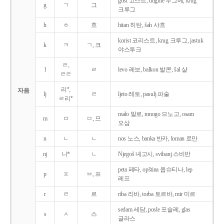
gost 고스트, dugme 두그메, krug
g
ㄱ
그
크루그
h
ㅎ
흐
hitan 히탄, šah 샤흐
korist 코리스트, krug 크루그, jastuk
k
ㅋ
ㄱ, 크
야스투크
ㄹ,
l
ㄹ
levo 레보, balkon 발콘, šal 샬
ㄹㄹ
리*,
자음
lj
ㄹ
ljeto 레토, pasulj 파술
ㄹ리*
malo 말로, mnogo 므노고, osam
m
ㅁ
ㅁ, 므
오삼
n
ㄴ
ㄴ
nos 노스, banka 반카, loman 로만
nj
니*
ㄴ
Njegoš 녜고시, svibanj 스비반
peta 페타, opština 옵슈티나, lep
p
ㅍ
ㅂ, 프
레프
r
ㄹ
르
riba 리바, torba 토르바, mir 미르
sedam 세담, posle 포슬레, glas
s
ㅅ
스
글라스