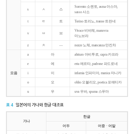
Sorrento 소렌토, asma 아스마,
s
ㅅ
스
sasso 사소
t
ㅌ
트
Torino 토리노, tranne 트란네
Vivace 비바체, manovra
v
ㅂ
브
마노브라
z
ㅊ
―
nozze 노체, mancanza 만칸차
a
아
abituro 아비투로, capra 카프라
e
에
erta 에르타, padrone 파드로네
모음
i
이
infamia 인파미아, manica 마니카
o
오
oblio 오블리오, poetica 포에티카
u
우
uva 우바, spuma 스푸마
표 4
일본어의 가나와 한글 대조표
한글
가나
어두
어중ㆍ어말