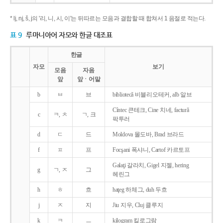
* lj, nj, š, j의 '리, 니, 시, 이'는 뒤따르는 모음과 결합할 때 합쳐서 1 음절로 적는다.
표 9
루마니아어 자모와 한글 대조표
한글
자모
보기
모음
자음
앞
앞ㆍ어말
b
ㅂ
브
bibliotecǎ 비블리오테커, alb 알브
Cîntec 큰테크, Cine 치네, facturǎ
c
ㅋ, ㅊ
ㄱ, 크
팍투러
d
ㄷ
드
Moldova 몰도바, Brad 브라드
f
ㅍ
프
Focşani 폭샤니, Cartof 카르토프
Galaţi 갈라치, Gigel 지젤, hering
g
ㄱ, ㅈ
그
헤린그
h
ㅎ
흐
haţeg 하체그, duh 두흐
j
ㅈ
지
Jiu 지우, Cluj 클루지
k
ㅋ
ㅡ
kilogram 킬로그람