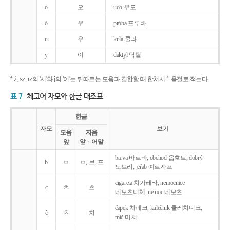
o
오
udo 우도
ó
우
próba 프루바
u
우
kula 쿨라
y
이
daktyl 닥틸
* ż, sz, rz의 '시'와 j의 '이'는 뒤따르는 모음과 결합할 때 합쳐서 1 음절로 적는다.
표 7
체코어 자모와 한글 대조표
한글
자모
보기
모음
자음
앞
앞ㆍ어말
barva 바르바, obchod 옵호트, dobrý
b
ㅂ
ㅂ, 브, 프
도브리, jeřab 예르자프
cigareta 치가레타, nemocnice
c
ㅊ
츠
네모츠니체, nemoc 네모츠
čapek 차페크, kulečnik 쿨레치니크,
č
ㅊ
치
míč 미치