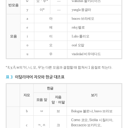
w
오ㆍ우*
―
walkirias 왈키리아스
반모음
y
이*
―
yungla 융글라
a
아
braceo 브라세오
e
에
reloj 렐로
모음
i
이
Lulio 룰리오
o
오
ocal 오칼
u
우
viudedad 비우데다드
* ll, y, ñ, w의 '이, 니, 오, 우'는 다른 모음과 결합할 때 합쳐서 1 음절로 적는다.
표 3
이탈리아어 자모와 한글 대조표
한글
자모
보기
자음
모음 앞
앞ㆍ어말
b
ㅂ
브
Bologna 볼로냐, bravo 브라보
Como 코모, Sicilia 시칠리아,
c
ㅋ, ㅊ
크
Boccaccio 보카치오,