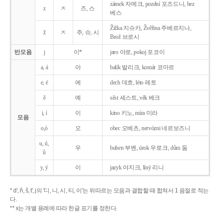
zámek 자메크, pozdní 포즈드니, bez
z
ㅈ
즈, 스
베스
Žižka 지슈카, Žvěřina 주베르지나,
ž
ㅈ
주, 슈, 시
Brož 브로시
반모음
j
이*
jaro 야로, pokoj 포코이
a, á
아
balík 발리크, komár 코마르
e, é
에
dech 데흐, léto 레토
ě
예
sěst 셰스트, věk 베크
i, í
이
kino 키노, míra 미라
모음
o,ó
오
obec 오베츠, nervózni 네르보즈니
u, ú,
우
buben 부벤, úrok 우로크, dům 둠
ů
y, ý
이
jazyk
야지크, líný 리니
* d', ň, š, t', j의 '디, 니, 시, 티, 이'는 뒤따르는 모음과 결합할 때 합쳐서 1 음절로 적는
다.
** x는 개별 용례에 따라 한글 표기를 정한다.