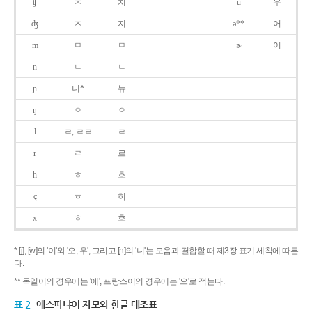
ʧ
ㅊ
치
u
우
ʤ
ㅈ
지
ə**
어
m
ㅁ
ㅁ
ɚ
어
n
ㄴ
ㄴ
ɲ
니*
뉴
ŋ
ㅇ
ㅇ
l
ㄹ, ㄹㄹ
ㄹ
r
ㄹ
르
h
ㅎ
흐
ç
ㅎ
히
x
ㅎ
흐
* [j], [w]의 '이'와 '오, 우', 그리고 [ɲ]의 '니'는 모음과 결합할 때 제3장 표기 세칙에 따른
다.
** 독일어의 경우에는 '에', 프랑스어의 경우에는 '으'로 적는다.
표 2
에스파냐어 자모와 한글 대조표