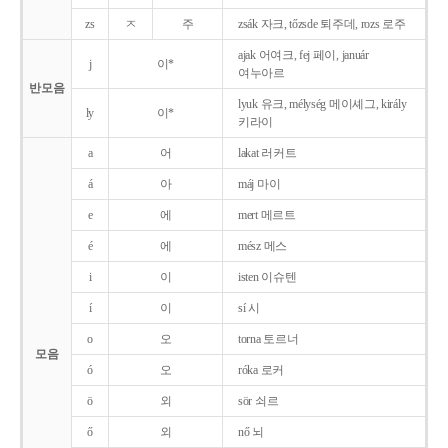
zs
ㅈ
주
zsák 자크, tőzsde 퇴주데, rozs 로주
ajak 어여크, fej 페이, január
j
이*
여누아르
반모음
lyuk 유크, mélység 메이셰그, király
ly
이*
키라이
a
어
lakat 러커트
á
아
máj 마이
e
에
mert 메르트
é
에
mész 메스
i
이
isten 이슈텐
í
이
sí 시
o
오
torna 토르너
모음
ó
오
róka 로커
ö
외
sör 쇠르
ő
외
nő 뇌