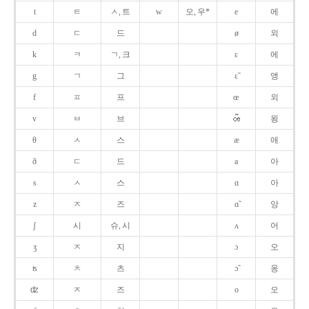
t
ㅌ
ㅅ, 트
w
오, 우*
e
에
d
ㄷ
드
ø
외
k
ㅋ
ㄱ, 크
ɛ
에
g
ㄱ
그
ɛ̃
앵
f
ㅍ
프
œ
외
v
ㅂ
브
욍
θ
ㅅ
스
æ
애
ð
ㄷ
드
a
아
s
ㅅ
스
ɑ
아
z
ㅈ
즈
ɑ̃
앙
ʃ
시
슈, 시
ʌ
어
ʒ
ㅈ
지
ɔ
오
ʦ
ㅊ
츠
ɔ̃
옹
ʣ
ㅈ
즈
o
오