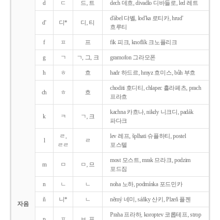
d
ㄷ
드, 트
dech 데흐, divadlo 디바들로, led 레트
d'ábel 댜벨, lod'ka 로티카, hrud'
d'
디*
디, 티
흐루티
f
ㅍ
프
fík 피크, knoflík 크노플리크
g
ㄱ
ㄱ, 그, 크
gramofon 그라모폰
h
ㅎ
흐
hadr 하드르, hmyz 흐미스, bůh 부흐
choditi 호디티, chlapec 흘라페츠, prach
ch
ㅎ
흐
프라흐
kachna 카흐나, nikdy 니크디, padák
k
ㅋ
ㄱ, 크
파다크
ㄹ,
lev 레프, šplhati 슈플하티, postel
l
ㄹ
ㄹㄹ
포스텔
most 모스트, mrak 므라크, podzim
m
ㅁ
ㅁ, 므
포드짐
n
ㄴ
ㄴ
noha 노하, podmínka 포드민카
ň
니*
ㄴ
němý 네미, sáňky 산키, Plzeň 플젠
자음
Praha 프라하, koroptev 코롭테프, strop
p
ㅍ
ㅂ, 프