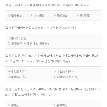
[붙임 2] 외자로 된 이름을 성에 붙여 쓸 경우에도 본음대로 적을 수 있다.
신립(申砬)
최린(崔麟)
채륜(蔡倫)
하륜(河崙)
[붙임 3] 준말에서 본음으로 소리 나는 것은 본음대로 적는다.
국련(국제 연합)
한시련(한국 시각 장애인 연합회)
[붙임 4] 접두사처럼 쓰이는 한자가 붙어서 된 말이나 합성어에서, 뒷말의 첫소리가
‘ㄴ’ 또는 ‘ㄹ’ 소리로 나더라도 두음 법칙에 따라 적는다.
역이용(逆利用)
연이율(年利率)
열역학(熱力學)
해외여행(海外旅行)
[붙임 5] 둘 이상의 단어로 이루어진 고유 명사를 붙여 쓰는 경우나 십진법에 따라
쓰는 수(數)도 붙임 4에 준하여 적는다.
서울여관
신흥이발관