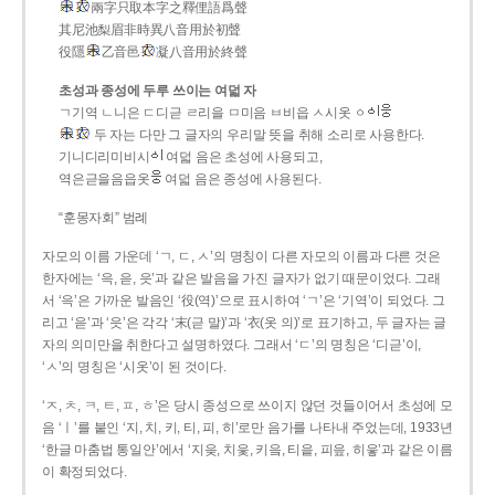
兩字只取本字之釋俚語爲聲
其尼池梨眉非時異八音用於初聲
役隱
乙音邑
凝八音用於終聲
초성과 종성에 두루 쓰이는 여덟 자
ㄱ기역 ㄴ니은 ㄷ디귿 ㄹ리을 ㅁ미음 ㅂ비읍 ㅅ시옷 ㆁ
두 자는 다만 그 글자의 우리말 뜻을 취해 소리로 사용한다.
기니디리미비시
여덟 음은 초성에 사용되고,
역은귿을음읍옷
여덟 음은 종성에 사용된다.
“훈몽자회” 범례
자모의 이름 가운데 ‘ㄱ, ㄷ, ㅅ’의 명칭이 다른 자모의 이름과 다른 것은
한자에는 ‘윽, 읃, 읏’과 같은 발음을 가진 글자가 없기 때문이었다. 그래
서 ‘윽’은 가까운 발음인 ‘役(역)’으로 표시하여 ‘ㄱ’은 ‘기역’이 되었다. 그
리고 ‘읃’과 ‘읏’은 각각 ‘末(귿 말)’과 ‘衣(옷 의)’로 표기하고, 두 글자는 글
자의 의미만을 취한다고 설명하였다. 그래서 ‘ㄷ’의 명칭은 ‘디귿’이,
‘ㅅ’의 명칭은 ‘시옷’이 된 것이다.
‘ㅈ, ㅊ, ㅋ, ㅌ, ㅍ, ㅎ’은 당시 종성으로 쓰이지 않던 것들이어서 초성에 모
음 ‘ㅣ’를 붙인 ‘지, 치, 키, 티, 피, 히’로만 음가를 나타내 주었는데, 1933년
‘한글 마춤법 통일안’에서 ‘지읒, 치읓, 키읔, 티읕, 피읖, 히읗’과 같은 이름
이 확정되었다.