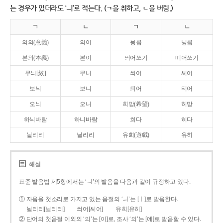
는 경우가 있더라도 ‘ㅢ’로 적는다. (ㄱ을 취하고, ㄴ을 버림.)
ㄱ
ㄴ
ㄱ
ㄴ
의의(意義)
의이
닁큼
닝큼
본의(本義)
본이
띄어쓰기
띠어쓰기
무늬[紋]
무니
씌어
씨어
보늬
보니
틔어
티어
오늬
오니
희망(希望)
히망
하늬바람
하니바람
희다
히다
늴리리
닐리리
유희(遊戱)
유히
해설
표준 발음법 제5항에서는 ‘ㅢ’의 발음을 다음과 같이 규정하고 있다.
① 자음을 첫소리로 가지고 있는 음절의 ‘ㅢ’는 [ㅣ]로 발음한다.
늴리리[닐리리]
씌어[씨어]
유희[유히]
② 단어의 첫음절 이외의 ‘의’는 [이]로, 조사 ‘의’는 [에]로 발음할 수 있다.