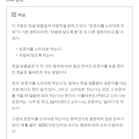
해설
이 조항은 한글 맞춤법의 대원칙을 밝히고 있다. “표준어를 소리대로 적
되”가 기본 원칙이라면, “어법에 맞도록 함”은 또 다른 원칙이라고 할 수
있다.
표준어를 소리대로 적는다.
어법에 맞도록 적는다.
한글 맞춤법은 이 두 가지 원칙에 따라 음성 언어인 표준어를 표음 문자
인 한글로 올바르게 적는 방법이다.
먼저 ‘표준어를 소리대로 적는다’는 말에는 한글 맞춤법이 표준어를 대상
으로 한다는 뜻이 담겨 있다. 그리고 ‘소리대로’ 적는다는 것은 그 표준어
를 적을 때 발음에 따라 적는다는 뜻이다. 이를테면 [나무]라고 소리 나는
표준어는 ‘나무’로 적고, [달리다]라고 소리 나는 표준어는 ‘달리다’로 적
는다.
그런데 표준어를 소리대로 적는다는 원칙만으로 충분하지 않은 경우가
있다. 예를 들어 ‘꽃[花]’이란 단어는 쓰이는 환경에 따라 소리가 달라진
다.