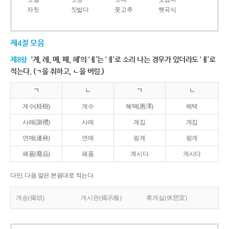
자칫
짓밟다
풋고추
햇곡식
제4절 모음
제8항
‘계, 례, 몌, 폐, 혜’의 ‘ㅖ’는 ‘ㅔ’로 소리 나는 경우가 있더라도 ‘ㅖ’로
적는다. (ㄱ을 취하고, ㄴ을 버림.)
ㄱ
ㄴ
ㄱ
ㄴ
계수(桂樹)
게수
혜택(惠澤)
헤택
사례(謝禮)
사레
계집
게집
연몌(連袂)
연메
핑계
핑게
폐품(廢品)
페품
계시다
게시다
다만, 다음 말은 본음대로 적는다.
게송(偈頌)
게시판(揭示板)
휴게실(休憩室)