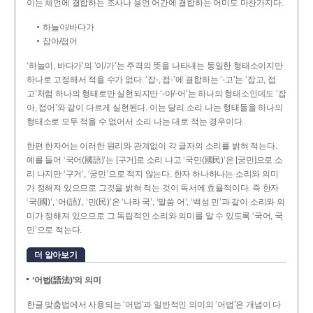
이는 체언에 결합하는 조사나 용언 어간에 결합하는 어미도 마찬가지다.
하늘이/바다가
잡아/접어
‘하늘이, 바다가’의 ‘이/가’는 주격의 뜻을 나타내는 동일한 형태소이지만
하나로 고정해서 적을 수가 없다. ‘잡-, 접-’에 결합하는 ‘-고’는 ‘잡고, 접
고’처럼 하나의 형태로만 실현되지만 ‘-아/-어’는 하나의 형태소인데도 ‘잡
아, 접어’와 같이 다르게 실현된다. 이는 달리 소리 나는 형태들을 하나의
형태소로 모두 적을 수 없어서 소리 나는 대로 적는 경우이다.
한편 한자어는 이러한 원리와 관계없이 각 글자의 소리를 밝혀 적는다.
예를 들어 ‘국어(國語)’는 [구거]로 소리 나고 ‘국민(國民)’은 [궁민]으로 소
리 나지만 ‘구거’, ‘궁민’으로 적지 않는다. 한자 하나하나는 소리와 의미
가 정해져 있으므로 그것을 밝혀 적는 것이 독서에 효율적이다. 즉 한자
‘국(國)’, ‘어(語)’, ‘민(民)’은 ‘나라 국’, ‘말씀 어’, ‘백성 민’과 같이 소리와 의
미가 정해져 있으므로 그 독립적인 소리와 의미를 알 수 있도록 ‘국어, 국
민’으로 적는다.
더 알아보기
‘어법(語法)’의 의미
한글 맞춤법에서 사용되는 ‘어법’과 일반적인 의미의 ‘어법’은 개념이 다