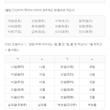
[붙임 1] 단어의 첫머리 이외의 경우에는 본음대로 적는다.
개량(改良)
선량(善良)
수력(水力)
협력(協力)
사례(謝禮)
혼례(婚禮)
와룡(臥龍)
쌍룡(雙龍)
하류(下流)
급류(急流)
도리(道理)
진리(眞理)
다만, 모음이나 ‘ㄴ’ 받침 뒤에 이어지는 ‘렬, 률’은 ‘열, 율’로 적는다.(ㄱ을 취하고
ㄴ을 버림.)
ㄱ
ㄴ
ㄱ
ㄴ
나열(羅列)
나렬
분열(分裂)
분렬
치열(齒列)
치렬
선열(先烈)
선렬
비열(卑劣)
비렬
진열(陳列)
진렬
규율(規律)
규률
선율(旋律)
선률
비율(比率)
비률
전율(戰慄)
전률
실패율(失敗率)
실패률
백분율(百分率)
백분률