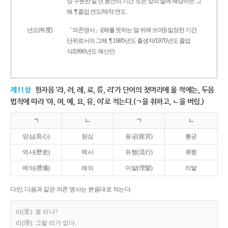
상 구분한 일 년 동안의 기간. 또는 앞의 말에 해당하는 그
해. ¶ 졸업 연도/제작 연도.
년도(年度)
「의존명사」((해를 뜻하는 말 뒤에 쓰여)) 일정한 기간
단위로서의 그해. ¶ 1985년도 출생자/1970년도 졸업
식/1990년도 예산안.
제11항
한자음 ‘랴, 려, 례, 료, 류, 리’가 단어의 첫머리에 올 적에는, 두음
법칙에 따라 ‘야, 여, 예, 요, 유, 이’로 적는다.(ㄱ을 취하고, ㄴ을 버림.)
ㄱ
ㄴ
ㄱ
ㄴ
양심(良心)
량심
용궁(龍宮)
룡궁
역사(歷史)
력사
유행(流行)
류행
예의(禮儀)
례의
이발(理髮)
리발
다만, 다음과 같은 의존 명사는 본음대로 적는다.
리(里): 몇 리냐?
리(理): 그럴 리가 없다.