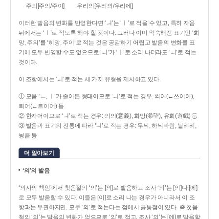
주의[주의/주이]
우리의[우리의/우리에]
이러한 발음의 변화를 반영한다면 ‘ㅢ’는 ‘ㅣ’로 적을 수 있고, 특히 자음
뒤에서는 ‘ㅣ’로 적도록 해야 할 것이다. 그러나 이미 익숙해진 표기인 ‘희
망, 주의’를 ‘히망, 주이’로 적는 것은 공감하기 어렵고 발음의 변화를 표
기에 모두 반영할 수도 없으므로 ‘ㅢ’가 ‘ㅣ’로 소리 나더라도 ‘ㅢ’로 적는
것이다.
이 조항에서는 ‘ㅢ’로 적는 세 가지 유형을 제시하고 있다.
① 모음 ‘ㅡ, ㅣ’가 줄어든 형태이므로 ‘ㅢ’로 적는 경우: 씌어(←쓰이어),
틔어(←트이어) 등
② 한자어이므로 ‘ㅢ’로 적는 경우: 의의(意義), 희망(希望), 유희(遊戱) 등
③ 발음과 표기의 전통에 따라 ‘ㅢ’로 적는 경우: 무늬, 하늬바람, 늴리리,
닁큼 등
더 알아보기
‘의’의 발음
‘의사의 책임’에서 첫음절의 ‘의’는 [의]로 발음하고 조사 ‘의’는 [의]나 [에]
로 모두 발음할 수 있다. 이들은 [이]로 소리 나는 경우가 아니라서 이 조
항과는 무관하지만, 모두 ‘의’로 적는다는 점에서 공통점이 있다. 즉 첫음
절의 ‘의’는 발음의 변화가 없으므로 ‘의’로 적고, 조사 ‘의’는 [에]로 발음할