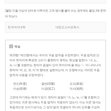
[붙임 3] 둘 이상의 단어로 이루어진 고유 명사를 붙여 쓰는 경우에도 붙임 2에 준하
여 적는다.
한국여자대학
대한요소비료회사
해설
제10항~제12항에서는 국어의 두음 법칙을 규정하였다. 두음 법칙은 단
어의 첫머리에 특정한 소리가 출현하지 못하는 현상을 말한다. ‘녀, 뇨,
뉴, 니’를 포함하는 한자어 음절이 단어 첫머리에 올 때는 ‘ㄴ’이 나타나지
못하여 ‘여, 요, 유, 이’의 형태로 실현되는데, 이 조항에서는 이러한 두음
법칙의 내용을 규정하였다.
연도(年度)
열반(涅槃)
요도(尿道)
이승(尼僧)
이공(泥工)
익사(溺死)
그런데 여기에는 예외가 있다. 한자어 음절이 ‘녀, 뇨, 뉴, 니’를 포함하고
있더라도 의존 명사에는 두음 법칙이 적용되지 않는다. 이는 의존 명사는
독립적으로 쓰이기보다는 그 앞의 말과 연결되어 하나의 단위를 구성하