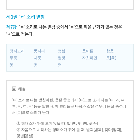
제3절 'ㄷ' 소리 받침
제7항
‘ㄷ’ 소리로 나는 받침 중에서 ‘ㄷ’으로 적을 근거가 없는 것은
‘ㅅ’으로 적는다.
덧저고리
돗자리
엇셈
웃어른
핫옷
무릇
사뭇
얼핏
자칫하면
뭇[衆]
옛
첫
헛
해설
‘ㄷ’ 소리로 나는 받침이란, 음절 종성에서 [ㄷ]으로 소리 나는 ‘ㄷ, ㅅ, ㅆ,
ㅈ, ㅊ, ㅌ, ㅎ’ 등을 말한다. 이 받침들은 다음과 같은 경우에 음절 종성에
서 [ㄷ]으로 소리가 난다.
① 형태소가 뒤에 오지 않을 때: 밭[받], 빚[빋], 꽃[꼳]
② 자음으로 시작하는 형태소가 뒤에 올 때: 밭과[받꽈], 젖다[젇따],
꽃병[꼳뼝]