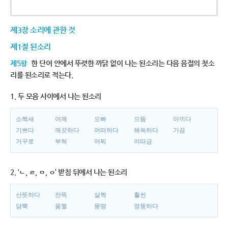
제3장 소리에 관한 것
제1절 된소리
제5항
한 단어 안에서 뚜렷한 까닭 없이 나는 된소리는 다음 음절의 첫소
리를 된소리로 적는다.
1. 두 모음 사이에서 나는 된소리
소쩍새
어깨
오빠
으뜸
아끼다
기쁘다
깨끗하다
어떠하다
해쓱하다
가끔
거꾸로
부썩
어찌
이따금
2. ‘ㄴ, ㄹ, ㅁ, ㅇ’ 받침 뒤에서 나는 된소리
산뜻하다
잔뜩
살짝
훨씬
담뿍
움찔
몽땅
엉뚱하다