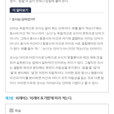
생이’, ‘밥을’과 같이 언제나 앞말에 붙여 쓴다.
더 알아보기
조사는 단어인가?
단어는 독립적으로 쓰이는 말의 최소 단위이다. 예를 들어 ‘먹는다’에서
동사의 어간 ‘먹-­’이나 어미 ‘­-는다’는 독립적으로 쓰이지 못하므로 단어가
아니다. 그래서 동사나 형용사의 어간과 여기에 결합하는 어미는 단어가
아니다. 동사의 어간이나 형용사의 어간은 어미와 서로 결합해야만 단어
가 된다. 예를 들어 ‘먹-’, ‘-는다’는 단어가 아니지만 ‘먹는다’는 단어이다.
조사는 어미와 마찬가지로 단독으로 쓰이지 못할뿐더러 체언 뒤에 연결
되어 실현된다는 점에서 일반적인 단어와는 차이가 있다. 그렇지만 조사
는 결합한 체언과 분리해도 체언이 자립성을 유지한다. ‘밥을’을 ‘밥’과
‘을’로 분리해도 ‘밥’은 여전히 자립적이다. 이러한 점은 동사나 형용사의
어간과 어미를 분리하면 어간과 어미가 모두 자립성을 잃는 것과 다른 점
이다. 이러한 이유로 조사는 어미보다는 단어에 가깝다고 할 수 있다.
제3항
외래어는 ‘외래어 표기법’에 따라 적는다.
해설