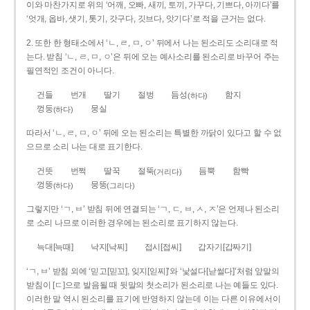
이와 마찬가지로 위의 ‘어깨, 오빠, 새끼, 토끼, 가꾸다, 기쁘다, 아끼다’를
‘엇개, 옵바, 샛기, 톳기, 갓구다, 깃브다, 앗기다’로 적을 근거는 없다.
2. 또한 한 형태소에서 ‘ㄴ, ㄹ, ㅁ, ㅇ’ 뒤에서 나는 된소리도 소리대로 적
는다. 받침 ‘ㄴ, ㄹ, ㅁ, ㅇ’은 뒤에 오는 예사소리를 된소리로 바꾸어 주는
필연적인 조건이 아니다.
건들
번개
딸기
절벙
듬성
함지
(하다)
껑둥
뭉실
(하다)
따라서 ‘ㄴ, ㄹ, ㅁ, ㅇ’ 뒤에 오는 된소리는 특별한 까닭이 있다고 할 수 없
으므로 소리 나는 대로 표기한다.
건뜻
번쩍
딸꾹
절뚝
듬뿍
함빡
(거리다)
껑뚱
뭉뚱
(하다)
(그리다)
그렇지만 ‘ㄱ, ㅂ’ 받침 뒤에 연결되는 ‘ㄱ, ㄷ, ㅂ, ㅅ, ㅈ’은 언제나 된소리
로 소리 나므로 이러한 경우에는 된소리로 표기하지 않는다.
늑대[늑때]
낙지[낙찌]
접시[접씨]
갑자기[갑짜기]
‘ㄱ, ㅂ’ 받침 외에 ‘믿고[믿꼬], 잊지[읻찌]’와 ‘낯설다[낟썰다]’처럼 앞말의
받침이 [ㄷ]으로 발음될 때 뒷말의 첫소리가 된소리로 나는 예들도 있다.
이러한 말 역시 된소리를 표기에 반영하지 않는데 이는 다른 이유에서이