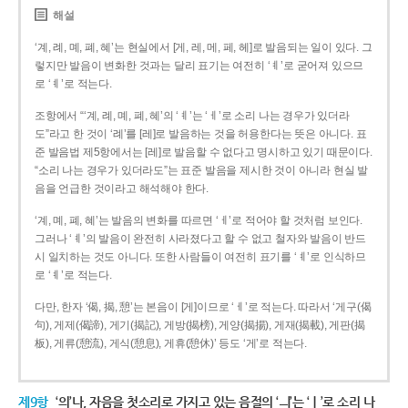
해설
‘계, 례, 몌, 폐, 혜’는 현실에서 [게, 레, 메, 페, 헤]로 발음되는 일이 있다. 그
렇지만 발음이 변화한 것과는 달리 표기는 여전히 ‘ㅖ’로 굳어져 있으므
로 ‘ㅖ’로 적는다.
조항에서 “‘계, 례, 몌, 폐, 혜’의 ‘ㅖ’는 ‘ㅔ’로 소리 나는 경우가 있더라
도”라고 한 것이 ‘례’를 [레]로 발음하는 것을 허용한다는 뜻은 아니다. 표
준 발음법 제5항에서는 [레]로 발음할 수 없다고 명시하고 있기 때문이다.
“소리 나는 경우가 있더라도”는 표준 발음을 제시한 것이 아니라 현실 발
음을 언급한 것이라고 해석해야 한다.
‘계, 몌, 폐, 혜’는 발음의 변화를 따르면 ‘ㅔ’로 적어야 할 것처럼 보인다.
그러나 ‘ㅖ’의 발음이 완전히 사라졌다고 할 수 없고 철자와 발음이 반드
시 일치하는 것도 아니다. 또한 사람들이 여전히 표기를 ‘ㅖ’로 인식하므
로 ‘ㅖ’로 적는다.
다만, 한자 ‘偈, 揭, 憩’는 본음이 [게]이므로 ‘ㅔ’로 적는다. 따라서 ‘게구(偈
句), 게제(偈諦), 게기(揭記), 게방(揭榜), 게양(揭揚), 게재(揭載), 게판(揭
板), 게류(憩流), 게식(憩息), 게휴(憩休)’ 등도 ‘게’로 적는다.
제9항
‘의’나, 자음을 첫소리로 가지고 있는 음절의 ‘ㅢ’는 ‘ㅣ’로 소리 나