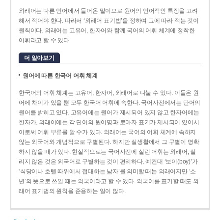
외래어는 다른 언어에서 들어온 말이므로 원어의 언어적인 특징을 고려
해서 적어야 한다. 따라서 ‘외래어 표기법’을 정하여 그에 따라 적는 것이
원칙이다. 외래어는 고유어, 한자어와 함께 국어의 어휘 체계에 정착한
어휘라고 할 수 있다.
더 알아보기
원어에 따른 한국어 어휘 체계
한국어의 어휘 체계는 고유어, 한자어, 외래어로 나눌 수 있다. 이들은 원
어에 차이가 있을 뿐 모두 한국어 어휘에 속한다. 국어사전에서는 단어의
원어를 밝히고 있다. 고유어에는 원어가 제시되어 있지 않고 한자어에는
한자가, 외래어에는 각 단어의 원어명과 로마자 표기가 제시되어 있어서
이로써 어휘 부류를 알 수가 있다. 외래어는 국어의 어휘 체계에 속하지
않는 외국어와 개념적으로 구별된다. 하지만 실생활에서 그 구별이 명확
하지 않을 때가 있다. 현실적으로는 국어사전에 실린 어휘는 외래어, 실
리지 않은 것은 외국어로 구별하는 것이 편리하다. 예컨대 ‘보이(boy)’가
‘식당이나 호텔 따위에서 접대하는 남자’를 의미할 때는 외래어지만 ‘소
년’의 뜻으로 쓰일 때는 외국어라고 할 수 있다. 외국어를 표기할 때도 외
래어 표기법의 원칙을 준용하는 일이 많다.