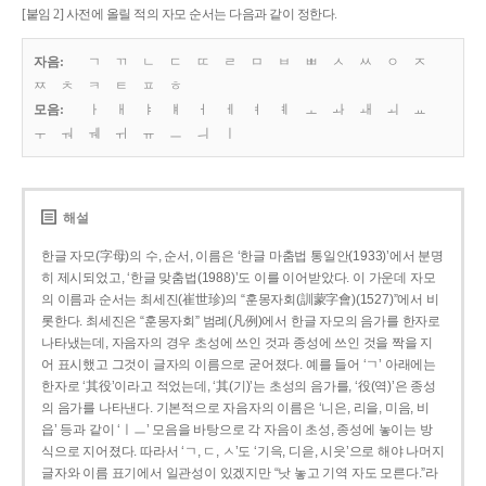
[붙임 2] 사전에 올릴 적의 자모 순서는 다음과 같이 정한다.
자음:
ㄱ
ㄲ
ㄴ
ㄷ
ㄸ
ㄹ
ㅁ
ㅂ
ㅃ
ㅅ
ㅆ
ㅇ
ㅈ
ㅉ
ㅊ
ㅋ
ㅌ
ㅍ
ㅎ
모음:
ㅏ
ㅐ
ㅑ
ㅒ
ㅓ
ㅔ
ㅕ
ㅖ
ㅗ
ㅘ
ㅙ
ㅚ
ㅛ
ㅜ
ㅝ
ㅞ
ㅟ
ㅠ
ㅡ
ㅢ
ㅣ
해설
한글 자모(字母)의 수, 순서, 이름은 ‘한글 마춤법 통일안(1933)’에서 분명
히 제시되었고, ‘한글 맞춤법(1988)’도 이를 이어받았다. 이 가운데 자모
의 이름과 순서는 최세진(崔世珍)의 “훈몽자회(訓蒙字會)(1527)”에서 비
롯한다. 최세진은 “훈몽자회” 범례(凡例)에서 한글 자모의 음가를 한자로
나타냈는데, 자음자의 경우 초성에 쓰인 것과 종성에 쓰인 것을 짝을 지
어 표시했고 그것이 글자의 이름으로 굳어졌다. 예를 들어 ‘ㄱ’ 아래에는
한자로 ‘其役’이라고 적었는데, ‘其(기)’는 초성의 음가를, ‘役(역)’은 종성
의 음가를 나타낸다. 기본적으로 자음자의 이름은 ‘니은, 리을, 미음, 비
읍’ 등과 같이 ‘ㅣㅡ’ 모음을 바탕으로 각 자음이 초성, 종성에 놓이는 방
식으로 지어졌다. 따라서 ‘ㄱ, ㄷ, ㅅ’도 ‘기윽, 디읃, 시읏’으로 해야 나머지
글자와 이름 표기에서 일관성이 있겠지만 “낫 놓고 기역 자도 모른다.”라