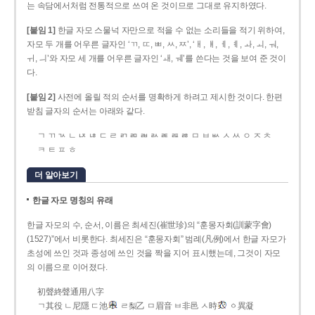
는 속담에서처럼 전통적으로 쓰여 온 것이므로 그대로 유지하였다.
[붙임 1]
한글 자모 스물넉 자만으로 적을 수 없는 소리들을 적기 위하여,
자모 두 개를 어우른 글자인 ‘ㄲ, ㄸ, ㅃ, ㅆ, ㅉ’, ‘ㅐ, ㅒ, ㅔ, ㅖ, ㅘ, ㅚ, ㅝ,
ㅟ, ㅢ’와 자모 세 개를 어우른 글자인 ‘ㅙ, ㅞ’를 쓴다는 것을 보여 준 것이
다.
[붙임 2]
사전에 올릴 적의 순서를 명확하게 하려고 제시한 것이다. 한편
받침 글자의 순서는 아래와 같다.
ㄱ ㄲ ㄳ ㄴ ㄵ ㄶ ㄷ ㄹ ㄺ ㄻ ㄼ ㄽ ㄾ ㄿ ㅀ ㅁ ㅂ ㅄ ㅅ ㅆ ㅇ ㅈ ㅊ
ㅋ ㅌ ㅍ ㅎ
더 알아보기
한글 자모 명칭의 유래
한글 자모의 수, 순서, 이름은 최세진(崔世珍)의 “훈몽자회(訓蒙字會)
(1527)”에서 비롯한다. 최세진은 “훈몽자회” 범례(凡例)에서 한글 자모가
초성에 쓰인 것과 종성에 쓰인 것을 짝을 지어 표시했는데, 그것이 자모
의 이름으로 이어졌다.
初聲終聲通用八字
ㄱ其役 ㄴ尼隱 ㄷ池
ㄹ梨乙 ㅁ眉音 ㅂ非邑 ㅅ時
ㆁ異凝