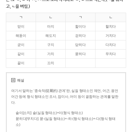
고, ㄴ을 버림.)
ㄱ
ㄴ
ㄱ
ㄴ
맏이
마지
핥이다
할치다
해돋이
해도지
걷히다
거치다
굳이
구지
닫히다
다치다
같이
가치
묻히다
무치다
끝이
끄치
해설
여기서 말하는 ‘종속적(從屬的) 관계’란, 실질 형태소인 체언, 어근, 용언
어간 등에 형식 형태소인 조사, 접미사, 어미 등이 결합하는 관계를 말한
다.
솥이[소치]: 솥(실질 형태소)+이(형식 형태소)
묻히다[무치다]: 묻­-(실질 형태소)+­-히­-(형식 형태소)+-다(형식 형태
소)