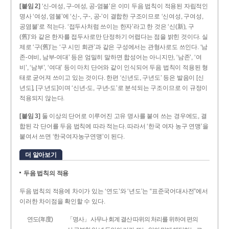
[붙임 2]
‘신-여성, 구-여성, 공-염불’은 이미 두음 법칙이 적용된 자립적인
명사 ‘여성, 염불’에 ‘신-, 구-, 공-’이 결합한 구조이므로 ‘신여성, 구여성,
공염불’로 적는다. ‘접두사처럼 쓰이는 한자’라고 한 것은 ‘신(新), 구
(舊)’와 같은 한자를 접두사로만 단정하기 어렵다는 점을 밝힌 것이다. 실
제로 ‘구(舊)’는 ‘구 시민 회관’과 같은 구성에서는 관형사로도 쓰인다. ‘남
존­-여비, 남부-­여대’ 등은 엄밀히 말하면 합성어는 아니지만, ‘남존’, ‘여
비’, ‘남부’, ‘여대’ 등이 마치 단어와 같이 인식되어 두음 법칙이 적용된 형
태로 굳어져 쓰이고 있는 것이다. 한편 ‘신년도, 구년도’ 등은 발음이 [신
년도], [구ː년도]이며 ‘신년­-도, 구년-­도’로 분석되는 구조이므로 이 규정이
적용되지 않는다.
[붙임 3]
둘 이상의 단어로 이루어진 고유 명사를 붙여 쓰는 경우에도, 결
합된 각 단어를 두음 법칙에 따라 적는다. 따라서 ‘한국 여자 농구 연맹’을
붙여서 쓰면 ‘한국여자농구연맹’이 된다.
더 알아보기
두음 법칙의 적용
두음 법칙의 적용에 차이가 있는 ‘연도’와 ‘년도’는 “표준국어대사전”에서
이러한 차이점을 확인할 수 있다.
연도(年度)
「명사」 사무나 회계 결산 따위의 처리를 위하여 편의