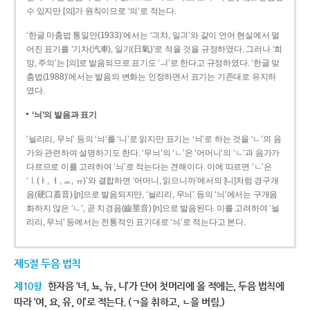
수 있지만 [의]가 원칙이므로 ‘의’로 적는다.
‘한글 마춤법 통일안(1933)’에서는 ‘긔챠, 일긔’와 같이 언어 현실에서 멀
어진 표기를 ‘기차(汽車), 일기(日氣)’로 적을 것을 규정하였다. 그러나 ‘희
망, 주의’는 [의]로 발음되므로 표기도 ‘ㅢ’로 한다고 규정하였다. ‘한글 맞
춤법(1988)’에서는 발음의 변화는 인정하면서 표기는 기존대로 유지하
였다.
‘늬’의 발음과 표기
‘늴리리, 무늬’ 등의 ‘늬’를 ‘니’로 읽지만 표기는 ‘늬’로 하는 것을 ‘ㄴ’의 음
가와 관련하여 설명하기도 한다. ‘무늬’의 ‘ㄴ’은 ‘어머니’의 ‘ㄴ’과 음가가
다르므로 이를 고려하여 ‘늬’로 적는다는 견해이다. 이에 따르면 ‘ㄴ’은
‘ㅣ(ㅑ, ㅕ, ㅛ, ㅠ)’와 결합하면 ‘어머니, 읽으니까’에서의 [니]처럼 경구개
음(硬口蓋音) [ɲ]으로 발음되지만, ‘늴리리, 무늬’ 등의 ‘늬’에서는 구개음
화하지 않은 ‘ㄴ’, 곧 치경음(齒莖音) [n]으로 발음된다. 이를 고려하여 ‘늴
리리, 무늬’ 등에서는 전통적인 표기대로 ‘늬’로 적는다고 본다.
제5절 두음 법칙
제10항
한자음 ‘녀, 뇨, 뉴, 니’가 단어 첫머리에 올 적에는, 두음 법칙에
따라 ‘여, 요, 유, 이’로 적는다. (ㄱ을 취하고, ㄴ을 버림.)