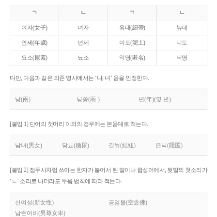
ㄱ
ㄴ
ㄱ
ㄴ
여자(女子)
녀자
유대(紐帶)
뉴대
연세(年歲)
년세
이토(泥土)
니토
요소(尿素)
뇨소
익명(匿名)
닉명
다만, 다음과 같은 의존 명사에서는 ‘냐, 녀’ 음을 인정한다.
냥(兩)
냥쭝(兩-)
년(年)(몇 년)
[붙임 1] 단어의 첫머리 이외의 경우에는 본음대로 적는다.
남녀(男女)
당뇨(糖尿)
결뉴(結紐)
은닉(隱匿)
[붙임 2] 접두사처럼 쓰이는 한자가 붙어서 된 말이나 합성어에서, 뒷말의 첫소리가
‘ㄴ’ 소리로 나더라도 두음 법칙에 따라 적는다.
신여성(新女性)
공염불(空念佛)
남존여비(男尊女卑)