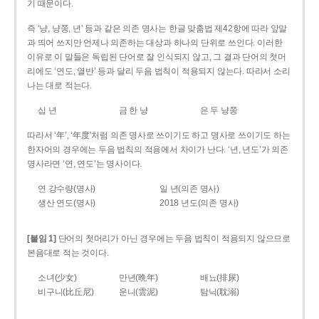
기 때문이다.
즉 ‘냥, 냥쭝, 년’ 등과 같은 의존 명사는 한글 맞춤법 제42항에 따라 앞말
과 띄어 쓰지만 언제나 의존하는 대상과 하나의 단위로 쓰인다. 이러한
이유로 이 말들은 독립된 단어로 잘 인식되지 않고, 그 결과 단어의 첫머
리에도 ‘연도, 열반’ 등과 달리 두음 법칙이 적용되지 않는다. 따라서 소리
나는 대로 적는다.
십 년
금 한 냥
은 두 냥쭝
따라서 ‘年’, ‘年度’처럼 의존 명사로 쓰이기도 하고 명사로 쓰이기도 하는
한자어의 경우에는 두음 법칙의 적용에서 차이가 난다. ‘년, 년도’가 의존
명사라면 ‘연, 연도’는 명사이다.
연 강수량(명사)
일 년(의존 명사)
생산 연도(명사)
2018 년도(의존 명사)
[붙임 1]
단어의 첫머리가 아닌 경우에는 두음 법칙이 적용되지 않으므로
본음대로 적는 것이다.
소녀(少女)
만년(晩年)
배뇨(排尿)
비구니(比丘尼)
운니(雲泥)
탐닉(耽溺)