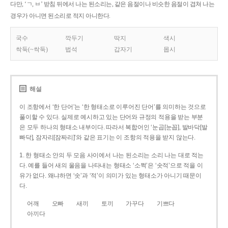
다만, ‘ㄱ, ㅂ’ 받침 뒤에서 나는 된소리는, 같은 음절이나 비슷한 음절이 겹쳐 나는
경우가 아니면 된소리로 적지 아니한다.
국수
깍두기
딱지
색시
싹둑(~싹둑)
법석
갑자기
몹시
해설
이 조항에서 ‘한 단어’는 ‘한 형태소로 이루어진 단어’를 의미하는 것으로
풀이할 수 있다. 실제로 예시하고 있는 단어와 규정의 적용을 받는 부분
은 모두 하나의 형태소 내부이다. 따라서 복합어인 ‘눈곱[눈꼽], 발바닥[발
빠닥], 잠자리[잠짜리]’와 같은 표기는 이 조항의 적용을 받지 않는다.
1. 한 형태소 안의 두 모음 사이에서 나는 된소리는 소리 나는 대로 적는
다. 예를 들어 새의 울음을 나타내는 형태소 ‘소쩍’은 ‘솟적’으로 적을 이
유가 없다. 왜냐하면 ‘솟’과 ‘적’이 의미가 있는 형태소가 아니기 때문이
다.
어깨
오빠
새끼
토끼
가꾸다
기쁘다
아끼다