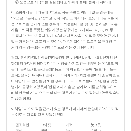
③ 모음으로 시작하는 실질 형태소가 뒤에 올 때: 젖어미[저더미]
이 조항에서는 이 가운데 ‘ㄷ’으로 적을 뚜렷한 까닭이 없는 경우에는
‘ㅅ’으로 적는다고 규정하고 있다. 다만 그 예시에서 보듯이 이는 다른 자
음으로 적을 근거가 없는 경우에도 적용된다. ‘밭, 빚, 꽃’ 등과 같이 다른
자음으로 적을 뚜렷한 까닭이 있는 경우에는 그에 따라 ‘ㅌ, ㅈ, ㅊ’ 등으
로 적지만, ‘낫, 빗’ 등과 같이 ‘ㄷ’이나 다른 자음으로 적을 뚜렷한 근거가
없는 경우는 ‘ㅅ’으로 적는 것이다. 다음과 같이 ‘ㄷ’으로 적을 뚜렷한 근
거가 있는 경우에는 당연히 ‘ㄷ’으로 적는 것이 원칙이다.
첫째, ‘맏이[마지], 맏아들[마다들]’의 ‘맏-’, ‘낟[낟ː], 낟알[나ː달], 낟가리[낟ː
까리]’의 ‘낟’처럼 원래부터 ‘ㄷ’ 받침을 가지고 있는 경우에는 ‘ㄷ’으로 적
는다. ‘곧이[고지], 곧장[곧짱]’ 등도 이에 해당한다. 둘째, ‘돋보다(←도두
보다), 딛다(←디디다), 얻다가(←어디에다가)’처럼 본말에서 준말이 만들
어지면서 ‘ㄷ’ 받침을 갖게 된 경우에도 ‘ㄷ’으로 적는다. 셋째, 한글 맞춤
법에서 규정하고 있듯이 ‘반짇고리, 사흗날, 숟가락, 이튿날’처럼 ‘ㄹ’ 소
리와 연관되어 ‘ㄷ’으로 소리 나는 경우에도 ‘ㄷ’으로 적는다.(한글 맞춤법
제29항 참조)
이처럼 ‘ㄷ’으로 적을 근거가 있는 경우가 아니어서 관습대로 ‘ㅅ’으로 적
는 예로는 다음과 같은 것들이 있다.
걸핏하면
그까짓
기껏
놋그릇
덧셈
빗장
삿대
숫접다