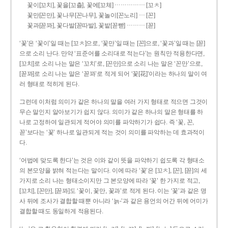
……………
꽃이[꼬치], 꽃을[꼬츨], 꽃에[꼬체]
[꼬ㅊ]
…
꽃만[꼰만], 꽃나무[꼰나무], 꽃놀이[꼰노리]
[꼰]
………
꽃과[꼳꽈], 꽃다발[꼳따발], 꽃밭[꼳빧]
[꼳]
‘꽃’은 ‘꽃이’일 때는 [꼬ㅊ]으로, ‘꽃만’일 때는 [꼰]으로, ‘꽃과’일 때는 [꼳]
으로 소리 난다. 만약 ‘표준어를 소리대로 적는다’는 원칙만 적용한다면,
[꼬치]로 소리 나는 말은 ‘꼬치’로, [꼰만]으로 소리 나는 말은 ‘꼰만’으로,
[꼳꽈]로 소리 나는 말은 ‘꼳꽈’로 적게 되어 ‘꽃[花]’이라는 하나의 말이 여
러 형태로 적히게 된다.
그런데 이처럼 의미가 같은 하나의 말을 여러 가지 형태로 적으면 그것이
무슨 말인지 알아보기가 쉽지 않다. 의미가 같은 하나의 말은 형태를 하
나로 고정하여 일관되게 적어야 의미를 파악하기가 쉽다. 즉 ‘꽃, 꼰,
꼳’보다는 ‘꽃’ 하나로 일관되게 적는 것이 의미를 파악하는 데 효과적이
다.
‘어법에 맞도록 한다’는 것은 이와 같이 뜻을 파악하기 쉽도록 각 형태소
의 본모양을 밝혀 적는다는 말이다. 이에 따라 ‘꽃’은 [꼬ㅊ], [꼰], [꼳]의 세
가지로 소리 나는 형태소이지만 그 본모양에 따라 ‘꽃’ 한 가지로 적고,
[꼬치], [꼰만], [꼳꽈]도 ‘꽃이, 꽃만, 꽃과’로 적게 된다. 이는 ‘꽃’과 같은 명
사 뒤에 조사가 결합할 때뿐 아니라 ‘늙-’과 같은 용언의 어간 뒤에 어미가
결합할 때도 동일하게 적용된다.