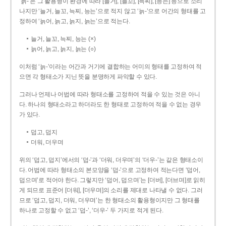
‘늙-’은 그 활용형이 환경에 따라 [늘거], [늘꼬], [늑찌], [능는] 등으로 소리
나지만 ‘늘거, 늘꼬, 늑찌, 능는’으로 적지 않고 ‘늙-’으로 어간의 형태를 고
정하여 ‘늙어, 늙고, 늙지, 늙는’으로 적는다.
늘거, 늘꼬, 늑찌, 능는 (×)
늙어, 늙고, 늙지, 늙는 (○)
이처럼 ‘늙-­’이라는 어간과 거기에 결합하는 어미의 형태를 고정하여 적
으면 각 형태소가 지닌 뜻을 분명하게 파악할 수 있다.
그러나 언제나 어법에 따라 형태소를 고정하여 적을 수 있는 것은 아니
다. 하나의 형태소라고 하더라도 한 형태로 고정하여 적을 수 없는 경우
가 있다.
덥고, 덥지
더워, 더우며
위의 ‘덥고, 덥지’에서의 ‘덥-­’과 ‘더워, 더우며’의 ‘더우-­’는 같은 형태소이
다. 어법에 따라 형태소의 본모양을 ‘덥-­’으로 고정하여 적는다면 ‘덥어,
덥으며’로 적어야 한다. 그렇지만 ‘덥어, 덥으며’는 [더버], [더브며]로 읽히
게 되므로 표준어 [더워], [더우며]의 소리를 제대로 나타낼 수 없다. 그러
므로 ‘덥고, 덥지, 더워, 더우며’는 한 형태소의 활용형이지만 그 형태를
하나로 고정할 수 없고 ‘덥-’, ‘더우-’ 두 가지로 적게 된다.