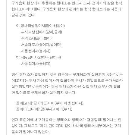
구개음화 현상에서 후행하는 형태소는 반드시 조사, 접미사와 같은 형식
형태소이어야 한다. 구개음화 현상에 관여하는 형식 형태소에는 다음과
같은 것이 있다.
이: 명사 파생 접미사(맏이, 해돋이)
부사 파생 접미사(같이, 굳이)
주격 조사(끝이, 밭이)
서술격 조사(끝이다, 밭이다)
사동 접미사(붙이다)
히: 피동 접미사(걷히다, 닫히다)
사동 접미사(굳히다)
형식 형태소가 결합하지 않은 경우에는 구개음화가 실현되지 않는다. ‘곧
이[고지]’는 부사 파생 접미사가 결합하여 부사가 되었으므로 구개음화가
실현되었지만, ‘곧이어’는 형식 형태소가 아닌 실질 형태소 부사가 결합
한 말이므로 구개음화가 실현되지 않는다.
곧이[고지]: 곧-­(어근)+­-이(부사 파생 접미사)
곧이어[고디어]: 곧(부사)+이어(부사)
현재 표준어에서 구개음화는 형태소와 형태소가 결합할 때 일어나는 현
상이다. 그러므로 ‘마디, 견디다’와 같이 하나의 형태소 내부에서는 구개
음화가 일어나지 않는다.