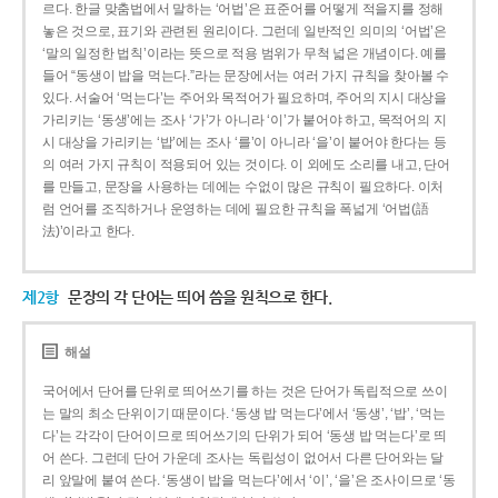
르다. 한글 맞춤법에서 말하는 ‘어법’은 표준어를 어떻게 적을지를 정해
놓은 것으로, 표기와 관련된 원리이다. 그런데 일반적인 의미의 ‘어법’은
‘말의 일정한 법칙’이라는 뜻으로 적용 범위가 무척 넓은 개념이다. 예를
들어 “동생이 밥을 먹는다.”라는 문장에서는 여러 가지 규칙을 찾아볼 수
있다. 서술어 ‘먹는다’는 주어와 목적어가 필요하며, 주어의 지시 대상을
가리키는 ‘동생’에는 조사 ‘가’가 아니라 ‘이’가 붙어야 하고, 목적어의 지
시 대상을 가리키는 ‘밥’에는 조사 ‘를’이 아니라 ‘을’이 붙어야 한다는 등
의 여러 가지 규칙이 적용되어 있는 것이다. 이 외에도 소리를 내고, 단어
를 만들고, 문장을 사용하는 데에는 수없이 많은 규칙이 필요하다. 이처
럼 언어를 조직하거나 운영하는 데에 필요한 규칙을 폭넓게 ‘어법(語
法)’이라고 한다.
제2항
문장의 각 단어는 띄어 씀을 원칙으로 한다.
해설
국어에서 단어를 단위로 띄어쓰기를 하는 것은 단어가 독립적으로 쓰이
는 말의 최소 단위이기 때문이다. ‘동생 밥 먹는다’에서 ‘동생’, ‘밥’, ‘먹는
다’는 각각이 단어이므로 띄어쓰기의 단위가 되어 ‘동생 밥 먹는다’로 띄
어 쓴다. 그런데 단어 가운데 조사는 독립성이 없어서 다른 단어와는 달
리 앞말에 붙여 쓴다. ‘동생이 밥을 먹는다’에서 ‘이’, ‘을’은 조사이므로 ‘동