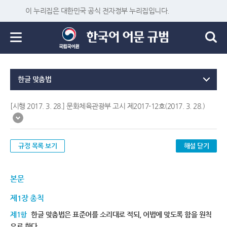
이 누리집은 대한민국 공식 전자정부 누리집입니다.
한글 맞춤법
[시행 2017. 3. 28.] 문화체육관광부 고시 제2017-12호(2017. 3. 28.)
규정 목록 보기
해설 닫기
본문
제1장 총칙
제1항
한글 맞춤법은 표준어를 소리대로 적되, 어법에 맞도록 함을 원칙
으로 한다.