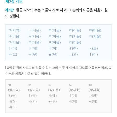
제2장 자모
제4항
한글 자모의 수는 스물넉 자로 하고, 그 순서와 이름은 다음과 같
이 정한다.
ㄱ(기역)
ㄴ(니은)
ㄷ(디귿)
ㄹ(리을)
ㅁ(미음)
ㅂ(비읍)
ㅅ(시옷)
ㅇ(이응)
ㅈ(지읒)
ㅊ(치읓)
ㅋ(키읔)
ㅌ(티읕)
ㅍ(피읖)
ㅎ(히읗)
ㅏ(아)
ㅑ(야)
ㅓ(어)
ㅕ(여)
ㅗ(오)
ㅛ(요)
ㅜ(우)
ㅠ(유)
ㅡ(으)
ㅣ(이)
[붙임 1] 위의 자모로써 적을 수 없는 소리는 두 개 이상의 자모를 어울러서 적되, 그
순서와 이름은 다음과 같이 정한다.
ㄲ
ㄸ
ㅃ
ㅆ
ㅉ
(쌍기역)
(쌍디귿)
(쌍비읍)
(쌍시옷)
(쌍지읒)
ㅐ(애)
ㅒ(얘)
ㅔ(에)
ㅖ(예)
ㅘ(와)
ㅙ(왜)
ㅚ(외)
ㅝ(워)
ㅞ(웨)
ㅟ(위)
ㅢ(의)