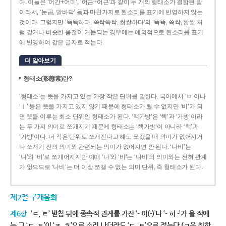
다. 이들은 ‘어간+어미’, ‘어근+어근’과 같이 두 개의 형태소가 결합된 말
이라서, ‘눈곱, 발바닥’ 등과 마찬가지로 된소리를 표기에 반영하지 않는
것이다. 그렇지만 ‘똑똑하다, 쓱싹쓱싹, 쌉쌀하다’의 ‘똑똑, 쓱싹, 쌉쌀’처
럼 같거나 비슷한 음절이 거듭되는 경우에는 예외적으로 된소리를 표기
에 반영하여 같은 글자로 적는다.
더 알아보기
형태소(形態素)란?
‘형태소’는 뜻을 가지고 있는 가장 작은 단위를 말한다. 국어에서 ‘ㅂ’이나
‘ㅣ’ 등은 뜻을 가지고 있지 않기 때문에 형태소가 될 수 없지만 ‘비’가 되
면 뜻을 이루는 최소 단위인 형태소가 된다. ‘책가방’은 ‘책’과 ‘가방’이라
는 두 가지 의미로 쪼개지기 때문에 형태소는 ‘책가방’이 아니라 ‘책’과
‘가방’이다. 더 작은 단위로 쪼개진다고 해도 쪼갰을 때 의미가 없어지거
나 쪼개기 전의 의미와 관련되는 의미가 없어지면 안 된다. ‘나비’는
‘나’와 ‘비’로 쪼개어지지만 이때 ‘나’와 ‘비’는 ‘나비’의 의미와는 전혀 관계
가 없으므로 ‘나비’는 더 이상 쪼갤 수 없는 의미 단위, 즉 형태소가 된다.
제2절 구개음화
제6항
‘ㄷ, ㅌ’ 받침 뒤에 종속적 관계를 가진 ‘- 이(-)’나 ‘- 히 -’가 올 적에
는 그 ‘ㄷ, ㅌ’이 ‘ㅈ, ㅊ’으로 소리 나더라도 ‘ㄷ, ㅌ’으로 적는다.(ㄱ을 취하