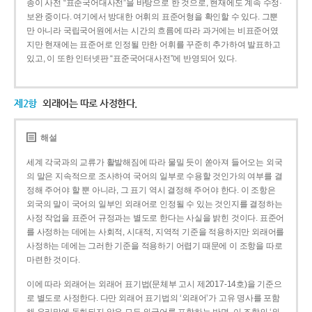
종이 사전 “표준국어대사전”을 바탕으로 한 것으로, 현재에도 계속 수정·
보완 중이다. 여기에서 방대한 어휘의 표준어형을 확인할 수 있다. 그뿐
만 아니라 국립국어원에서는 시간의 흐름에 따라 과거에는 비표준어였
지만 현재에는 표준어로 인정될 만한 어휘를 꾸준히 추가하여 발표하고
있고, 이 또한 인터넷판 “표준국어대사전”에 반영되어 있다.
제2항
외래어는 따로 사정한다.
해설
세계 각국과의 교류가 활발해짐에 따라 물밀 듯이 쏟아져 들어오는 외국
의 말은 지속적으로 조사하여 국어의 일부로 수용할 것인가의 여부를 결
정해 주어야 할 뿐 아니라, 그 표기 역시 결정해 주어야 한다. 이 조항은
외국의 말이 국어의 일부인 외래어로 인정될 수 있는 것인지를 결정하는
사정 작업을 표준어 규정과는 별도로 한다는 사실을 밝힌 것이다. 표준어
를 사정하는 데에는 사회적, 시대적, 지역적 기준을 적용하지만 외래어를
사정하는 데에는 그러한 기준을 적용하기 어렵기 때문에 이 조항을 따로
마련한 것이다.
이에 따라 외래어는 외래어 표기법(문체부 고시 제2017-14호)을 기준으
로 별도로 사정한다. 다만 외래어 표기법의 ‘외래어’가 고유 명사를 포함