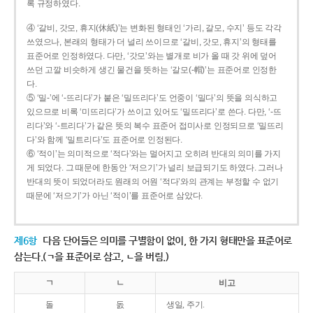
록 규정하였다.
④ ‘갈비, 갓모, 휴지(休紙)’는 변화된 형태인 ‘가리, 갈모, 수지’ 등도 각각
쓰였으나, 본래의 형태가 더 널리 쓰이므로 ‘갈비, 갓모, 휴지’의 형태를
표준어로 인정하였다. 다만, ‘갓모’와는 별개로 비가 올 때 갓 위에 덮어
쓰던 고깔 비슷하게 생긴 물건을 뜻하는 ‘갈모(-帽)’는 표준어로 인정한
다.
⑤ ‘밀-’에 ‘-뜨리다’가 붙은 ‘밀뜨리다’도 언중이 ‘밀다’의 뜻을 의식하고
있으므로 비록 ‘미뜨리다’가 쓰이고 있어도 ‘밀뜨리다’로 쓴다. 다만, ‘-뜨
리다’와 ‘-트리다’가 같은 뜻의 복수 표준어 접미사로 인정되므로 ‘밀뜨리
다’와 함께 ‘밀트리다’도 표준어로 인정된다.
⑥ ‘적이’는 의미적으로 ‘적다’와는 멀어지고 오히려 반대의 의미를 가지
게 되었다. 그 때문에 한동안 ‘저으기’가 널리 보급되기도 하였다. 그러나
반대의 뜻이 되었더라도 원래의 어원 ‘적다’와의 관계는 부정할 수 없기
때문에 ‘저으기’가 아닌 ‘적이’를 표준어로 삼았다.
제6항
다음 단어들은 의미를 구별함이 없이, 한 가지 형태만을 표준어로
삼는다.(ㄱ을 표준어로 삼고, ㄴ을 버림.)
ㄱ
ㄴ
비고
돌
돐
생일, 주기.