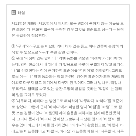
해설
제11항은 제8항~제10항에서 제시한 모음 변화에 속하지 않는 예들을 보
인 조항이다. 변화된 발음이 굳어진 경우 그것을 표준으로 삼는다는 원칙
은 동일하게 적용된다.
① ‘-구려’와 ‘-구료’는 미묘한 의미 차가 있는 듯도 하나 언중이 분명히 의
식할 수 없으므로 ‘-구려’ 쪽만 살린 것이다.
② 원래 ‘깍정이’였던 말이 ‘ㅣ’ 역행 동화를 겪으면 ‘깍젱이’가 되어야 하
는데, 언어 현실에서 ‘ㅐ’와 ‘ㅔ’가 발음으로 뚜렷이 구별되지 않고 표기상
‘ㅐ’를 선호한다는 점에 근거하여 표준어를 ‘깍쟁이’로 정하였다. 그럼으
로써 이는 ‘ㅣ’ 역행 동화와는 직접 관련이 없어진 표준어가 되어 제9항의
예외로 다루지 않고 여기에서 다루게 된 것이다. 그러나 밤나무, 떡갈나
무 따위의 열매를 싸고 있는 술잔 모양의 받침을 뜻하는 ‘깍정이’는 원래
의 말을 그대로 두었다.
③ ‘나무래다, 바래다’는 방언으로 해석하여 ‘나무라다, 바라다’를 표준어
로 삼았다. 그런데 근래 ‘바라다’에서 파생된 명사 ‘바람’을 ‘바램’으로 잘
못 쓰는 경향이 있다. ‘바람[風]’과의 혼동을 피하려는 심리 때문인 듯하
다. 그러나 동사가 ‘바라다’인 이상 그로부터 파생된 명사가 ‘바램’이 될
수는 없어 비고에서 이를 명기하였다. ‘바라다’의 활용형으로, ‘바랬다, 바
래요’는 비표준형이고 ‘바랐다, 바라요’가 표준형이 된다. ‘나무랐다, 나무