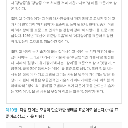
서 ‘강남콩’을 ‘강낭콩’으로 처리한 것과 마찬가지로 ‘냄비’를 표준어로 삼
은 것이다.
[붙임 1] ‘아지랑이’는 과거의 대사전들에서 ‘아지랭이’로 고쳐진 것이 교
과서에 반영되어 ‘아지랭이’가 표준어로 쓰여 왔으나, 현대 언중의 직관
이 ‘아지랑이’를 표준으로 인식하는 경향이 강해 ‘아지랑이’를 표준어로
삼았다. 1936년 “조선어 표준말 모음”에서 ‘아지랑이’를 표준어로 정한
바 있었는데 그것으로 되돌아간 것이다.
[붙임 2] ‘-장이’는 기술자에 붙는 접미사이고 ‘-쟁이’는 기타 어휘에 붙는
접미사이다. 그리고 여기서의 ‘기술자’는 ‘수공업적인 기술자’로 한정한
다. 따라서 ‘칠장이, 유기장이’에서는 ‘-장이’를 표준으로 삼고 ‘멋쟁이, 소
금쟁이, 골목쟁이’ 등에서는 ‘-쟁이’를 표준으로 삼았다. 또한 점을 치는
사람은 ‘점쟁이’가 되고 그림을 그리는 사람을 낮추어 가리키는 말은 ‘환
쟁이’가 된다. 이들은 수공업적인 기술자가 아니기 때문이다. 이처럼 의
미에 따라 ‘-장이’와 ‘-쟁이’를 구별해서 쓰기 때문에 갓을 만드는 기술자
는 ‘갓장이’, 갓을 쓴 사람을 낮잡아 이르는 말은 ‘갓쟁이’가 된다.
제10항
다음 단어는 모음이 단순화한 형태를 표준어로 삼는다.(ㄱ을 표
준어로 삼고, ㄴ을 버림.)
ㄱ
ㄴ
비고