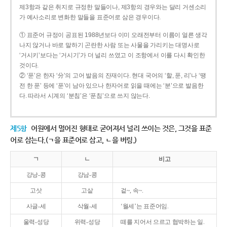
제3항과 같은 취지로 규정한 말들이나, 제3항의 경우와는 달리 거센소리
가 예사소리로 변화한 말들을 표준어로 삼은 경우이다.
① 표준어 규정이 공표된 1988년보다 이미 오래전부터 이름이 얼른 생각
나지 않거나 바로 말하기 곤란한 사람 또는 사물을 가리키는 대명사로
‘거시키’보다는 ‘거시기’가 더 널리 쓰였고 이 조항에서 이를 다시 확인한
것이다.
② ‘푼’은 한자 ‘分’의 고어 발음의 잔재이다. 현대 국어의 ‘할, 푼, 리’나 ‘땡
전 한 푼’ 등에 ‘푼’이 남아 있으나 한자어로 읽을 때에는 ‘분’으로 발음한
다. 따라서 시계의 ‘분침’은 ‘푼침’으로 쓰지 않는다.
제5항
어원에서 멀어진 형태로 굳어져서 널리 쓰이는 것은, 그것을 표준
어로 삼는다.(ㄱ을 표준어로 삼고, ㄴ을 버림.)
ㄱ
ㄴ
비고
강낭-콩
강남-콩
고삿
고샅
겉~, 속~.
사글-세
삭월-세
‘월세’는 표준어임.
울력-성당
위력-성당
떼를 지어서 으르고 협박하는 일.