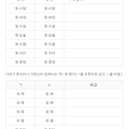
윗-사랑
웃-사랑
윗-세장
웃-세장
윗-수염
웃-수염
윗-입술
웃-입술
윗-잇몸
웃-잇몸
윗-자리
웃-자리
윗-중방
웃-중방
다만 1. 된소리나 거센소리 앞에서는 ‘위-’로 한다.(ㄱ을 표준어로 삼고, ㄴ을 버림.)
ㄱ
ㄴ
비고
위-짝
웃-짝
위-쪽
웃-쪽
위-채
웃-채
위-층
웃-층