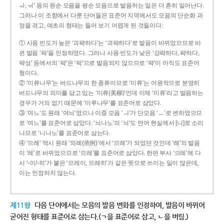
ㅘ, ㅝ’ 등의 원순 모음을 평순 모음으로 발음하는 일은 더 흔히 일어난다.
그러나 이 조항에서 다룬 단어들은 표준어 지역에서도 모음의 단순화 과
정을 겪고, 애초의 형태는 들어 보기 어렵게 된 것들이다.
① 사용 빈도가 높은 ‘괴퍅하다’는 ‘괴팍하다’로 발음이 바뀌었으므로 바
뀐 발음 ‘팍’을 인정하였다. 그러나 사용 빈도가 낮은 ‘강퍅하다, 퍅하다,
퍅성’ 등에서의 ‘퍅’은 ‘팍’으로 발음되지 않으므로 ‘퍅’이 아직도 표준어
형이다.
② ‘미류나무’는 버드나무의 한 종류이므로 ‘미류’는 어원적으로 분명히
버드나무의 의미를 담고 있는 ‘미류(美柳)’인데 이제 ‘미류’라고 발음하는
경우가 거의 없기 때문에 ‘미루나무’를 표준어로 삼았다.
③ ‘여느’도 원래 ‘여늬’였으나 이중 모음 ‘ㅢ’가 단모음 ‘ㅡ’로 변하였으므
로 ‘여느’를 표준어로 삼았다. ‘늬나노’의 ‘늬’도 언어 현실에서 [니]로 소리
나므로 ‘니나노’를 표준어로 삼는다.
④ ‘으례’ 역시 원래 ‘의례(依例)’에서 ‘으례’가 되었던 것인데 ‘례’의 발음
이 ‘레’로 바뀌었으므로 ‘으레’를 표준어로 삼았다. 한편 부사 ‘으레’에 다
시 ‘-이/-히’가 붙은 ‘으레이, 으레히’가 같은 뜻으로 쓰이는 일이 많은데,
이는 인정하지 않는다.
제11항
다음 단어에서는 모음의 발음 변화를 인정하여, 발음이 바뀌어
굳어진 형태를 표준어로 삼는다.(ㄱ을 표준어로 삼고, ㄴ을 버림.)