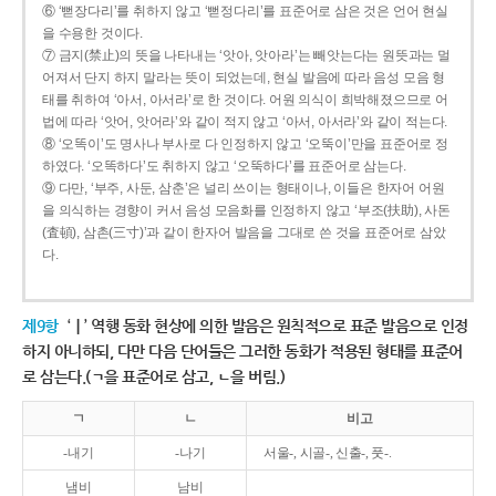
⑥ ‘뻗장다리’를 취하지 않고 ‘뻗정다리’를 표준어로 삼은 것은 언어 현실
을 수용한 것이다.
⑦ 금지(禁止)의 뜻을 나타내는 ‘앗아, 앗아라’는 빼앗는다는 원뜻과는 멀
어져서 단지 하지 말라는 뜻이 되었는데, 현실 발음에 따라 음성 모음 형
태를 취하여 ‘아서, 아서라’로 한 것이다. 어원 의식이 희박해졌으므로 어
법에 따라 ‘앗어, 앗어라’와 같이 적지 않고 ‘아서, 아서라’와 같이 적는다.
⑧ ‘오똑이’도 명사나 부사로 다 인정하지 않고 ‘오뚝이’만을 표준어로 정
하였다. ‘오똑하다’도 취하지 않고 ‘오뚝하다’를 표준어로 삼는다.
⑨ 다만, ‘부주, 사둔, 삼춘’은 널리 쓰이는 형태이나, 이들은 한자어 어원
을 의식하는 경향이 커서 음성 모음화를 인정하지 않고 ‘부조(扶助), 사돈
(査頓), 삼촌(三寸)’과 같이 한자어 발음을 그대로 쓴 것을 표준어로 삼았
다.
제9항
‘ㅣ’ 역행 동화 현상에 의한 발음은 원칙적으로 표준 발음으로 인정
하지 아니하되, 다만 다음 단어들은 그러한 동화가 적용된 형태를 표준어
로 삼는다.(ㄱ을 표준어로 삼고, ㄴ을 버림.)
ㄱ
ㄴ
비고
-내기
-나기
서울-, 시골-, 신출-, 풋-.
냄비
남비