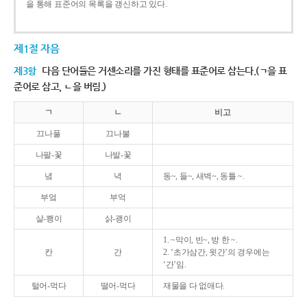
을 통해 표준어의 목록을 갱신하고 있다.
제1절 자음
제3항
다음 단어들은 거센소리를 가진 형태를 표준어로 삼는다.(ㄱ을 표
준어로 삼고, ㄴ을 버림.)
ㄱ
ㄴ
비고
끄나풀
끄나불
나팔-꽃
나발-꽃
녘
녁
동~, 들~, 새벽~, 동틀 ~.
부엌
부억
살-쾡이
삵-괭이
1. ~막이, 빈~, 방 한 ~.
칸
간
2. ‘초가삼간, 윗간’의 경우에는
‘간’임.
털어-먹다
떨어-먹다
재물을 다 없애다.