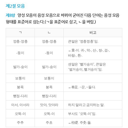
제2절 모음
제8항
양성 모음이 음성 모음으로 바뀌어 굳어진 다음 단어는 음성 모음
형태를 표준어로 삼는다.(ㄱ을 표준어로 삼고, ㄴ을 버림.)
ㄱ
ㄴ
비고
깡충-깡충
깡총-깡총
큰말은 ‘껑충껑충’임.
←童-이. 귀-, 막-, 선-, 쌍-, 검-,
-둥이
-동이
바람-, 흰-.
센말은 ‘빨가숭이’, 큰말은
발가-숭이
발가-송이
‘벌거숭이, 뻘거숭이’임.
보퉁이
보통이
봉죽
봉족
←奉足. ~꾼, ~들다.
뻗정-다리
뻗장-다리
아서, 아서라
앗아, 앗아라
하지 말라고 금지하는 말.
오뚝-이
오똑-이
부사도 ‘오뚝-이’임.
주추
주초
←柱礎. 주춧-돌.