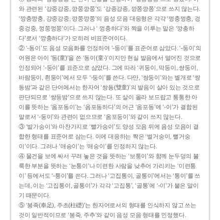
와 관련된 ‘강중강중, 깡쭝깡쭝’도 ‘강종강종, 깡쫑깡쫑’으로 쓰지 않는다.
‘깡충깡충, 강중강중, 깡쭝깡쭝’의 음성 모음 대응형은 각각 ‘껑충껑충, 겅
중겅중, 껑쭝껑쭝’이다. 그러나 ‘ 껑충하다’와 짝을 이루는 말은 ‘깡총하
다’로서 ‘깡충하다’가 오히려 비표준어이다.
② ‘-동이’도 음성 모음화를 인정하여 ‘-둥이’를 표준어로 삼았다. ‘-둥이’의
어원은 아이 ‘동(童)’을 쓴 ‘동이(童-)’이지만 현실 발음에서 멀어진 것으로
인정되어 ‘-둥이’를 표준으로 삼았다. 그에 따라 ‘귀둥이, 막둥이, 쌍둥이,
바람둥이, 흰둥이’에서 모두 ‘-둥이’를 쓴다. 다만, ‘쌍둥이’와는 별개로 ‘쌍
동밤’과 같은 단어에서는 한자어 ‘쌍동(雙童)’의 발음이 살아 있는 것으로
판단되므로 ‘쌍둥밤’으로 쓰지 않는다. 또 살이 올라 보드랍고 통통한 아
이를 뜻하는 ‘옴포동이’는 ‘옴포동하다’의 어근 ‘옴포동’에 ‘-이’가 결합된
말로서 ‘-둥이’와 관련이 없으므로 ‘옴포둥이’와 같이 쓰지 않는다.
③ ‘발가숭이’와 마찬가지로 ‘빨가숭이’도 양성 모음 뒤에 음성 모음이 결
합한 형태를 표준어로 삼는다. 이에 대응하는 짝은 ‘벌거숭이, 뻘거숭
이’이다. 그러나 ‘애송이’는 ‘애숭이’를 인정하지 않는다.
④ 물건을 보에 싸서 꾸려 놓은 것을 뜻하는 ‘보퉁이’와 함께 눈두덩의 불
룩한 부분을 뜻하는 ‘눈퉁이’나 미련한 사람을 낮추어 가리키는 ‘미련퉁
이’ 등에서도 ‘-퉁이’를 쓴다. 그러나 ‘고집통이, 골통이’에서는 ‘통이’를 쓰
는데, 이는 ‘고집통이, 골통이’가 각각 ‘고집통’, ‘골통’에 ‘-이’가 붙은 말이
기 때문이다.
⑤ ‘봉족(奉足), 주초(柱礎)’는 한자어로서의 형태를 인식하지 않고 쓰는
것이 일반적이므로 ‘봉죽, 주추’와 같이 음성 모음 형태를 인정했다.