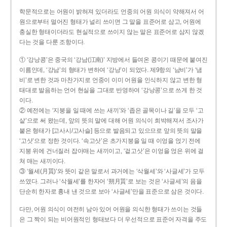
학문적으로는 어원이 밝혀져 있더라도 언중의 어원 의식이 약해져서 어
원으로부터 멀어진 형태가 널리 쓰이면 그 말을 표준어로 삼고, 어원에
충실한 형태이더라도 현실적으로 쓰이지 않는 말은 표준어로 삼지 않겠
다는 것을 다룬 조항이다.
① ‘강낭콩’은 중국의 ‘강남(江南)’ 지방에서 들여온 콩이기 때문에 붙여진
이름인데, ‘강남’의 형태가 변하여 ‘강낭’이 되었다. 제9항의 ‘남비’가 ‘냄
비’로 변한 것과 마찬가지로 언중이 이미 어원을 인식하지 않고 변한 형
태대로 발음하는 언어 현실을 그대로 반영하여 ‘강낭콩’으로 쓰게 한 것
이다.
② 예전에는 ‘지붕을 일 때에 쓰는 새끼’와 ‘좁은 골목이나 길’을 모두 ‘고
샅’으로 써 왔는데, 앞의 뜻의 말에 대해 어원 의식이 희박해져서 조사가
붙은 형태가 [고사시/고사슬] 등으로 발음되고 있으므로 앞의 뜻의 말을
‘고삿’으로 정한 것이다. ‘속고삿’은 초가지붕을 일 때 이엉을 얹기 전에
지붕 위에 건너질러 잡아매는 새끼이고, ‘겉고삿’은 이엉을 얹은 위에 걸
쳐 매는 새끼이다.
③ ‘월세(月貰)’와 뜻이 같은 말로서 과거에는 ‘삭월세’와 ‘사글세’가 모두
쓰였다. 그러나 ‘삭월세’를 한자어 ‘朔月貰’로 보는 것은 ‘사글세’의 음을
단순히 한자로 흉내 낸 것으로 보아 ‘사글세’만을 표준으로 삼은 것이다.
다만, 어원 의식이 여전히 남아 있어 어원을 의식한 형태가 쓰이는 것들
은 그 짝이 되는 비어원적인 형태보다 더 우선적으로 표준어 자격을 주도