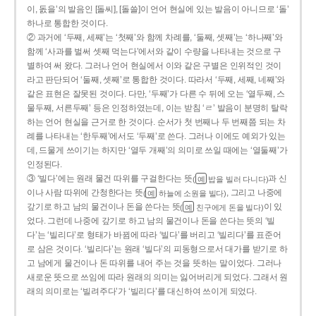
이, 돐을’의 발음인 [돌씨], [돌쓸]이 언어 현실에 있는 발음이 아니므로 ‘돌’
하나로 통합한 것이다.
② 과거에 ‘두째, 세째’는 ‘첫째’와 함께 차례를, ‘둘째, 셋째’는 ‘하나째’와
함께 ‘사과를 벌써 셋째 먹는다’에서와 같이 수량을 나타내는 것으로 구
별하여 써 왔다. 그러나 언어 현실에서 이와 같은 구별은 인위적인 것이
라고 판단되어 ‘둘째, 셋째’로 통합한 것이다. 따라서 ‘두째, 세째, 네째’와
같은 표현은 잘못된 것이다. 다만, ‘두째’가 다른 수 뒤에 오는 ‘열두째, 스
물두째, 서른두째’ 등은 인정하였는데, 이는 받침 ‘ㄹ’ 발음이 분명히 탈락
하는 언어 현실을 근거로 한 것이다. 순서가 첫 번째나 두 번째쯤 되는 차
례를 나타내는 ‘한두째’에서도 ‘두째’로 쓴다. 그러나 이에도 예외가 있는
데, 드물게 쓰이기는 하지만 ‘열두 개째’의 의미로 쓰일 때에는 ‘열둘째’가
인정된다.
③ ‘빌다’에는 원래 물건 따위를 구걸한다는 뜻
과 신
(
밥을 빌러 다니다)
예
이나 사람 따위에 간청한다는 뜻
, 그리고 나중에
(
하늘에 소원을 빌다)
예
갚기로 하고 남의 물건이나 돈을 쓴다는 뜻
이 있
(
친구에게 돈을 빌다)
예
었다. 그런데 나중에 갚기로 하고 남의 물건이나 돈을 쓴다는 뜻의 ‘빌
다’는 ‘빌리다’로 형태가 바뀜에 따라 ‘빌다’를 버리고 ‘빌리다’를 표준어
로 삼은 것이다. ‘빌리다’는 원래 ‘빌다’의 피동형으로서 대가를 받기로 하
고 남에게 물건이나 돈 따위를 내어 주는 것을 뜻하는 말이었다. 그러나
새로운 뜻으로 쓰임에 따라 원래의 의미는 잃어버리게 되었다. 그래서 원
래의 의미로는 ‘빌려주다’가 ‘빌리다’를 대신하여 쓰이게 되었다.