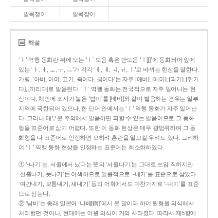
발목쟁이
발목장이
해설
‘ㅣ’ 역행 동화란 뒤에 오는 ‘ㅣ’ 모음 혹은 반모음 ‘ㅣ[j]’에 동화되어 앞에
있는 ‘ㅏ, ㅓ, ㅗ, ㅜ, ㅡ’가 각각 ‘ㅐ, ㅔ, ㅚ, ㅟ, ㅣ’로 바뀌는 현상을 말한다.
가령, ‘아비, 어미, 고기, 죽이다, 끓이다’는 자주 [애비], [에미], [괴기], [쥐기
다], [끼리다]로 발음된다. ‘ㅣ’ 역행 동화는 전국적으로 자주 일어나는 현
상이다. 체언에 조사가 붙은 ‘밥이’를 [배비]와 같이 발음하는 경우는 일부
지역에 국한되어 있으나, 한 단어 안에서는 ‘ㅣ’ 역행 동화가 자주 일어난
다. 그러나 대부분 주의해서 발음하면 피할 수 있는 발음이므로 그 동화
형을 표준어로 삼기 어렵다. 또한 이 동화 현상은 매우 광범위하여 그 동
화형을 다 표준어로 인정하면 오히려 혼란을 일으킬 우려도 있다. 그리하
여 ‘ㅣ’ 역행 동화 현상을 인정하는 표준어는 최소화하였다.
① ‘-나기’는, 서울에서 났다는 뜻의 ‘서울나기’는 그대로 쓰임 직하지만
‘신출나기, 풋나기’는 어색하므로 일률적으로 ‘-내기’를 표준으로 삼았다.
‘여간내기, 보통내기, 새내기’ 등의 어휘에서도 마찬가지로 ‘-내기’를 표준
으로 삼는다.
② ‘남비’는 종래 일본어 ‘나베[鍋]’에서 온 말이라 하여 원형을 의식해서
처리했던 것이나, 현대에는 어원 의식이 거의 사라졌다. 따라서 제5항에