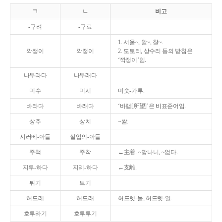
ㄱ
ㄴ
비고
-구려
-구료
1. 서울~, 알~, 찰~.
깍쟁이
깍정이
2. 도토리, 상수리 등의 받침은
‘깍정이’임.
나무라다
나무래다
미수
미시
미숫-가루.
바라다
바래다
‘바램[所望]’은 비표준어임.
상추
상치
~쌈.
시러베-아들
실업의-아들
주책
주착
←主着. ~망나니, ~없다.
지루-하다
지리-하다
←支離.
튀기
트기
허드레
허드래
허드렛-물, 허드렛-일.
호루라기
호루루기