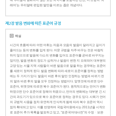
해 우리말에 동화되지 않은 모든 외국어를 포함하는 반면, 이 조항의 ‘외
래어’는 우리말에 편입된 말만을 이르는 좁은 개념이다.
제2장 발음 변화에 따른 표준어 규정
해설
시간의 흐름에 따라 어떤 어휘는 자음과 모음의 발음이 달라지고 길이가
줄어드는 등의 변화를 입게 된다. 어문 규범을 자주 바꾸는 것은 바람직
하지 않으므로 발음에 다소의 변화를 입어도 표준어를 곧바로 바꾸지는
않지만, 발음 변화의 정도가 심하거나 발음이 변한 지 오래되어 대부분의
교양 있는 서울 지역 사람들이 바뀐 발음으로 말을 하는 경우에는 표준어
를 새로이 정하게 된다. 발음 변화에 따라 새로이 표준어를 정하는 방법
에는 두 가지가 있다. 발음이 바뀐 후의 말만 인정하는 방법과 바뀌기 전
의 말과 바뀐 후의 말을 모두 인정하는 방법이다. 앞엣것에 따르면 단수
표준어, 뒤엣것에 따르면 복수 표준어가 된다. 원칙적으로는 언어가 변화
하였으면 단수 표준어로 정해야 하겠으나, 언어의 변화에는 대부분 긴 시
간의 과도기가 있으므로 복수 표준어로 정하는 경우도 있다. 사회가 언어
의 규범적 사용을 점차 유연하게 인식하게 됨에 따라 복수 표준어 역시
점차 확대되고 있다. 이를 반영하여 국립국어원에서는 2011년을 시작으
로 표준어 추가 목록을 발표하고 있고, “표준국어대사전”의 수정ㆍ보완