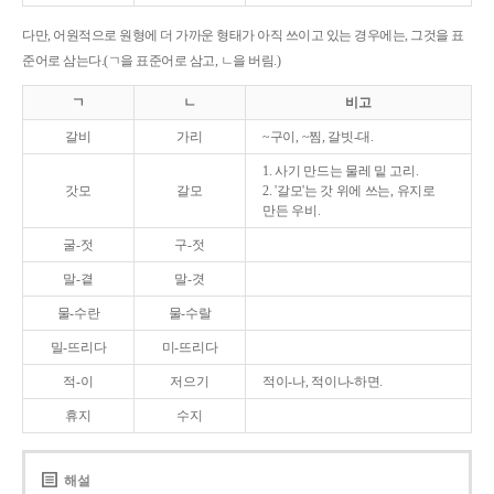
다만, 어원적으로 원형에 더 가까운 형태가 아직 쓰이고 있는 경우에는, 그것을 표
준어로 삼는다.(ㄱ을 표준어로 삼고, ㄴ을 버림.)
ㄱ
ㄴ
비고
갈비
가리
~구이, ~찜, 갈빗-대.
1. 사기 만드는 물레 밑 고리.
갓모
갈모
2. '갈모'는 갓 위에 쓰는, 유지로
만든 우비.
굴-젓
구-젓
말-곁
말-겻
물-수란
물-수랄
밀-뜨리다
미-뜨리다
적-이
저으기
적이-나, 적이나-하면.
휴지
수지
해설