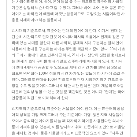
는 사람이라도 비어, 속어, 은어 등을 쓸 수는 있으므로 표준어의 사회적
기준은 상당히 느슨하다고 할 수 있다. 그러나 비어, 속어, 은어 등은 표준
어이기는 하되 언어 예절에 어긋난 말들이므로, 교양 있는 사람이라면 사
용을 자제하여야 하는 말들이다.
2. 시대적 기준으로서, 표준어는 현대의 언어여야 한다. 여기서 ‘현대’는
단순히 시간적으로 현재란 뜻이 아니라 역사적 흐름에서 현재와 같은 구
획에 있는 시대를 말한다. 다른 사회적, 경제적 시대 구분과는 달리 언어
사용에서 현대를 구분하는 데에는 뚜렷한 객관적 기준이 없다. 20세기 초
의 구어가 현대의 말로 간주되곤 하나, 21세기가 상당히 진행된 현재로서
는 20세기 초의 구어를 현대의 말로 간주하기에 어려움이 있다. 한 시대
에 최대 4세대가 공존할 수 있으므로 세대 간 시간 차를 30년 남짓으로
잡으면 넉넉잡아 100년 정도의 시간 차가 있는 말들이 한 시대에 쓰일 수
있다. 그러므로 현대를 100년 전으로부터 현재 시점까지의 기간으로 규
정할 수도 있을 것이다. 그러나 이러한 시간 인식은 ‘현대’ 개념의 모호함
때문에 편의상 행할 수 있는 것일 뿐 객관적인 것은 아니다. ‘현대’는 국어
언중들의 직관으로 이해하여야 한다.
3. 지역적 기준으로서, 표준어는 서울말이어야 한다. 이는 표준어의 공용
어적 성격을 가장 크게 드러내 주는 기준이다. 가령, 많은 지역 사람들이
모여서 공식적인 이야기를 나눌 때 각자의 지역어를 사용한다면 의사소
통이 어려워질 수 있는데, 이를 방지하기 위해 표준어의 조건으로 서울말
을 제시한 것이다. 물론 서울말이라도 비표준적인 요소가 있다. “나두 간