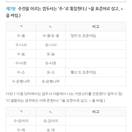
제7항
수컷을 이르는 접두사는 '수-'로 통일한다.(ㄱ을 표준어로 삼고, ㄴ
을 버림.)
ㄱ
ㄴ
비고
수-꿩
수-퀑/숫-꿩
'장끼'도 표준어임.
수-나사
숫-나사
수-놈
숫-놈
수-사돈
숫-사돈
수-소
숫-소
'황소'도 표준어임.
수-은행나무
숫-은행나무
다만 1. 다음 단어에서는 접두사 다음에서 나는 거센소리를 인정한다. 접두사 '암-
'이 결합되는 경우에도 이에 준한다.(ㄱ을 표준어로 삼고, ㄴ을 버림.)
ㄱ
ㄴ
비고
수-캉아지
숫-강아지
수-캐
숫-개