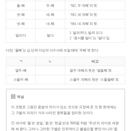
둘-째
두-째
‘제2, 두 개째’의 뜻.
셋-째
세-째
‘제3, 세 개째’의 뜻.
넷-째
네-째
‘제4, 네 개째’의 뜻.
1. 빌려주다, 빌려 오다.
빌리다
빌다
2. ‘용서를 빌다’는 ‘빌다’임.
다만, ‘둘째’는 십 단위 이상의 서수사에 쓰일 때에 ‘두째’로 한다.
ㄱ
ㄴ
비고
열두-째
열두 개째의 뜻은 ‘열둘째’로.
스물두-째
스물두 개째의 뜻은 ‘스물둘째’로.
해설
이 조항은 그동안 용법의 차이가 있는 것으로 규정해 온 것 중 현재에는
그 구별의 의의가 거의 사라진 항목들을 정리한 것이다.
① 과거에 ‘돌’은 생일, ‘돐’은 ‘한글 반포 500돐’처럼 ‘주년’의 의미로 세분
해 써 왔다. 그러나 그러한 구별은 인위적이고 불필요할 뿐만 아니라 ‘돐