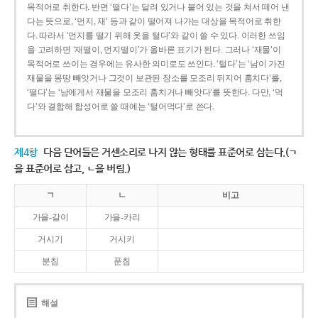
목적어로 취한다. 반면 ‘떨다’는 달려 있거나 붙어 있는 것을 쳐서 떼어 낸
다는 뜻으로, ‘먼지, 재’ 등과 같이 떨어져 나가는 대상을 목적어로 취한
다. 따라서 ‘먼지를 떨기 위해 옷을 털다’와 같이 쓸 수 있다. 이러한 쓰임
을 고려하면 ‘재떨이, 먼지떨이’가 올바른 표기가 된다. 그러나 ‘재물’이
목적어로 쓰이는 경우에는 유사한 의미로도 쓰인다. ‘털다’는 ‘남이 가진
재물을 몽땅 빼앗거나 그것이 보관된 장소를 모조리 뒤지어 훔치다’를,
‘떨다’는 ‘남에게서 재물을 모조리 훔치거나 빼앗다’를 뜻한다. 다만, ‘먹
다’와 결합해 합성어로 쓸 때에는 ‘털어먹다’로 쓴다.
제4항
다음 단어들은 거센소리로 나지 않는 형태를 표준어로 삼는다.(ㄱ
을 표준어로 삼고, ㄴ을 버림.)
ㄱ
ㄴ
비고
가을-갈이
가을-카리
거시기
거시키
분침
푼침
해설