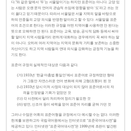
다.”와 같은 말에서 ‘두’는 서울말이기는 하지만 표준어는 아니다. 교양 있
는 사람은 오랜 문자 언어의 관습적 쓰임에 영향을 받아 ‘도’라고 쓰는 것
이 옳다고 믿기 때문이다. 따라서 서울말은 서울 지역의 말을 바탕으로
하되 언중들의 교양 의식을 반영한 말이라고 할 수 있다. 서울말을 표준
어의 조건으로 한다는 이러한 규정을 어떤 지역어를 사용하면 안 된다는
뜻으로 오해하면 안 된다. 표준어는 교육, 방송, 공식적 담화 등에서 써야
할 말이지 지역 사람들끼리 편하게 대화하는 경우에까지 꼭 써야 하는 말
이 아니다. 오히려 여러 지역어는 지역의 문화적 가치를 보존하는 소중한
자산이기도 하고 지역 사람들의 연대 의식을 강화하는 긍정적 기능을 하
기도 한다.
표준어 규정의 실제적인 대상은 다음과 같다.
(가) 1933년 ‘한글 마춤법 통일안’에서 표준어로 규정하였던 형태
가 그동안 자연스러운 언어 변화에 의해 고형(古形)이 된 것
(나) 1933년 당시 미처 사정의 대상이 되지 않아 표준어로서의 자
격을 인정받을 기회가 없었던 것
(다) 각 사전에서 달리 처리하여 정리가 필요한 것
(라) 방언, 신조어 등이 세력을 얻어 표준어 자리를 굳혀 가던 것
그러나 수많은 어휘의 표준어형을 규정에서 다 예시할 수는 없다. 이러한
한계를 보완하고자 국립국어원에서는 인터넷으로 “표준국어대사전”을
제공하고 있다. 인터넷판 “표준국어대사전”은 1999년에 초판이 발간된