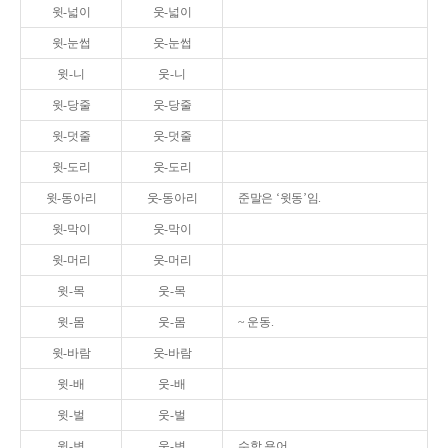
윗-넓이
웃-넓이
윗-눈썹
웃-눈썹
윗-니
웃-니
윗-당줄
웃-당줄
윗-덧줄
웃-덧줄
윗-도리
웃-도리
윗-동아리
웃-동아리
준말은 ‘윗동’임.
윗-막이
웃-막이
윗-머리
웃-머리
윗-목
웃-목
윗-몸
웃-몸
~ 운동.
윗-바람
웃-바람
윗-배
웃-배
윗-벌
웃-벌
윗-변
웃-변
수학 용어.