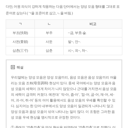
다만, 어원 의식이 강하게 작용하는 다음 단어에서는 양성 모음 형태를 그대로 표
준어로 삼는다.(ㄱ을 표준어로 삼고, ㄴ을 버림.)
ㄱ
ㄴ
비고
부조(扶助)
부주
~금, 부좃-술.
사돈(査頓)
사둔
밭~, 안~.
삼촌(三寸)
삼춘
시~, 외~, 처~.
해설
우리말에는 양성 모음은 양성 모음끼리, 음성 모음은 음성 모음끼리 어울
리는 모음 조화(母音調和) 현상이 있다. 중세 국어에서는 양성 모음과 음
성 모음의 세력이 크게 차이가 나지 않았으나 근대를 거치면서 음성 모음
의 세력이 급격히 커졌다. 예컨대 ‘ 막-아, 좁-아’, ‘접-어, 굽-어, 재-어, 세-
어, 괴-어, 쥐-어’ 등의 어미 활용에서도 음성 모음의 우세를 확인할 수 있
다. 심지어는 한 단어 내부에서도 양성 모음이 일관되게 나타나지 않고
양성 모음과 음성 모음이 섞여 나타나는 일이 많다. 이 조항은 그러한 음
성 모음 우세 현상을 명시적으로 규정한 것이다.
① 종래의 ‘깡총깡총’은 언어 현실을 반영하여 ‘깡충깡충’으로 정했다. 이