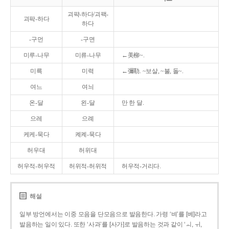
괴퍅-하다/괴팩-
괴팍-하다
하다
-구먼
-구면
미루-나무
미류-나무
←美柳~.
미륵
미력
←彌勒. ~보살, ~불, 돌~.
여느
여늬
온-달
왼-달
만 한 달.
으레
으례
케케-묵다
켸켸-묵다
허우대
허위대
허우적-허우적
허위적-허위적
허우적-거리다.
해설
일부 방언에서는 이중 모음을 단모음으로 발음한다. 가령 ‘벼’를 [베]라고
발음하는 일이 있다. 또한 ‘사과’를 [사가]로 발음하는 것과 같이 ‘ㅚ, ㅟ,