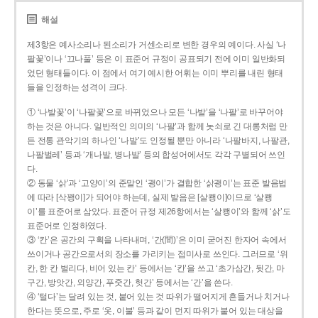
해설
제3항은 예사소리나 된소리가 거센소리로 변한 경우의 예이다. 사실 ‘나
팔꽃’이나 ‘끄나풀’ 등은 이 표준어 규정이 공표되기 전에 이미 일반화되
었던 형태들이다. 이 점에서 여기 예시한 어휘는 이미 뿌리를 내린 형태
들을 인정하는 성격이 크다.
① ‘나발꽃’이 ‘나팔꽃’으로 바뀌었으나 모든 ‘나발’을 ‘나팔’로 바꾸어야
하는 것은 아니다. 일반적인 의미의 ‘나팔’과 함께 놋쇠로 긴 대롱처럼 만
든 전통 관악기의 하나인 ‘나발’도 인정될 뿐만 아니라 ‘나팔바지, 나팔관,
나팔벌레’ 등과 ‘개나발, 병나발’ 등의 합성어에서도 각각 구별되어 쓰인
다.
② 동물 ‘삵’과 ‘고양이’의 준말인 ‘괭이’가 결합한 ‘삵괭이’는 표준 발음법
에 따라 [삭꽹이]가 되어야 하는데, 실제 발음은 [살쾡이]이므로 ‘살쾡
이’를 표준어로 삼았다. 표준어 규정 제26항에서는 ‘살쾡이’와 함께 ‘삵’도
표준어로 인정하였다.
③ ‘칸’은 공간의 구획을 나타내며, ‘간(間)’은 이미 굳어진 한자어 속에서
쓰이거나 공간으로서의 장소를 가리키는 접미사로 쓰인다. 그러므로 ‘위
칸, 한 칸 벌리다, 비어 있는 칸’ 등에서는 ‘칸’을 쓰고 ‘초가삼간, 뒷간, 마
구간, 방앗간, 외양간, 푸줏간, 헛간’ 등에서는 ‘간’을 쓴다.
④ ‘털다’는 달려 있는 것, 붙어 있는 것 따위가 떨어지게 흔들거나 치거나
한다는 뜻으로, 주로 ‘옷, 이불’ 등과 같이 먼지 따위가 붙어 있는 대상을