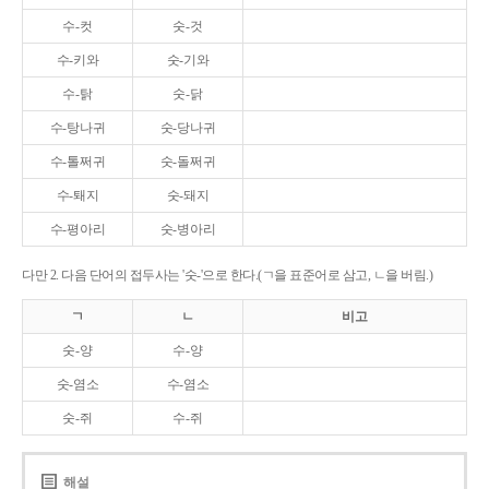
수-컷
숫-것
수-키와
숫-기와
수-탉
숫-닭
수-탕나귀
숫-당나귀
수-톨쩌귀
숫-돌쩌귀
수-퇘지
숫-돼지
수-평아리
숫-병아리
다만 2. 다음 단어의 접두사는 '숫-'으로 한다.(ㄱ을 표준어로 삼고, ㄴ을 버림.)
ㄱ
ㄴ
비고
숫-양
수-양
숫-염소
수-염소
숫-쥐
수-쥐
해설