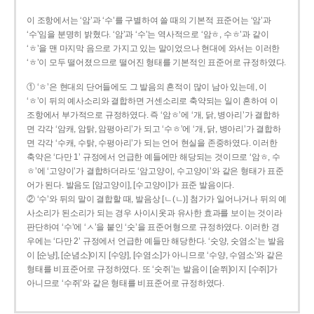
이 조항에서는 ‘암’과 ‘수’를 구별하여 쓸 때의 기본적 표준어는 ‘암’과
‘수’임을 분명히 밝혔다. ‘암’과 ‘수’는 역사적으로 ‘암ㅎ, 수ㅎ’과 같이
‘ㅎ’을 맨 마지막 음으로 가지고 있는 말이었으나 현대에 와서는 이러한
‘ㅎ’이 모두 떨어졌으므로 떨어진 형태를 기본적인 표준어로 규정하였다.
① ‘ㅎ’은 현대의 단어들에도 그 발음의 흔적이 많이 남아 있는데, 이
‘ㅎ’이 뒤의 예사소리와 결합하면 거센소리로 축약되는 일이 흔하여 이
조항에서 부가적으로 규정하였다. 즉 ‘암ㅎ’에 ‘개, 닭, 병아리’가 결합하
면 각각 ‘암캐, 암탉, 암평아리’가 되고 ‘수ㅎ’에 ‘개, 닭, 병아리’가 결합하
면 각각 ‘수캐, 수탉, 수평아리’가 되는 언어 현실을 존중하였다. 이러한
축약은 ‘다만 1’ 규정에서 언급한 예들에만 해당되는 것이므로 ‘암ㅎ, 수
ㅎ’에 ‘고양이’가 결합하더라도 ‘암고양이, 수고양이’와 같은 형태가 표준
어가 된다. 발음도 [암고양이], [수고양이]가 표준 발음이다.
② ‘수’와 뒤의 말이 결합할 때, 발음상 [ㄴ(ㄴ)] 첨가가 일어나거나 뒤의 예
사소리가 된소리가 되는 경우 사이시옷과 유사한 효과를 보이는 것이라
판단하여 ‘수’에 ‘ㅅ’을 붙인 ‘숫’을 표준어형으로 규정하였다. 이러한 경
우에는 ‘다만 2’ 규정에서 언급한 예들만 해당한다. ‘숫양, 숫염소’는 발음
이 [순냥], [순념소]이지 [수양], [수염소]가 아니므로 ‘수양, 수염소’와 같은
형태를 비표준어로 규정하였다. 또 ‘숫쥐’는 발음이 [숟쮜]이지 [수쥐]가
아니므로 ‘수쥐’와 같은 형태를 비표준어로 규정하였다.