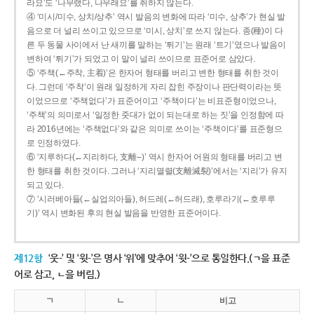
라요’도 ‘나무랬다, 나무래요’를 취하지 않는다.
④ ‘미시/미수, 상치/상추’ 역시 발음의 변화에 따라 ‘미수, 상추’가 현실 발
음으로 더 널리 쓰이고 있으므로 ‘미시, 상치’로 쓰지 않는다. 종(種)이 다
른 두 동물 사이에서 난 새끼를 말하는 ‘튀기’는 원래 ‘트기’였으나 발음이
변하여 ‘튀기’가 되었고 이 말이 널리 쓰이므로 표준어로 삼았다.
⑤ ‘주책(←주착, 主着)’은 한자어 형태를 버리고 변한 형태를 취한 것이
다. 그런데 ‘주착’이 원래 일정하게 자리 잡힌 주장이나 판단력이라는 뜻
이었으므로 ‘주책없다’가 표준어이고 ‘주책이다’는 비표준형이었으나,
‘주책’의 의미로서 ‘일정한 줏대가 없이 되는대로 하는 짓’을 인정함에 따
라 2016년에는 ‘주책없다’와 같은 의미로 쓰이는 ‘주책이다’를 표준형으
로 인정하였다.
⑥ ‘지루하다(←지리하다, 支離--)’ 역시 한자어 어원의 형태를 버리고 변
한 형태를 취한 것이다. 그러나 ‘지리멸렬(支離滅裂)’에서는 ‘지리’가 유지
되고 있다.
⑦ ‘시러베아들(←실업의아들), 허드레(←허드래), 호루라기(←호루루
기)’ 역시 변화된 후의 현실 발음을 반영한 표준어이다.
제12항
‘웃-’ 및 ‘윗-’은 명사 ‘위’에 맞추어 ‘윗-’으로 통일한다.(ㄱ을 표준
어로 삼고, ㄴ을 버림.)
ㄱ
ㄴ
비고