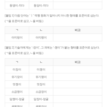
동댕이-치다
동당이-치다
[붙임 1] 다음 단어는 ‘ㅣ’ 역행 동화가 일어나지 아니한 형태를 표준어로 삼는다.
(ㄱ을 표준어로 삼고, ㄴ을 버림.)
ㄱ
ㄴ
비고
아지랑이
아지랭이
[붙임 2] 기술자에게는 ‘-장이’, 그 외에는 ‘-쟁이’가 붙는 형태를 표준어로 삼는다.
(ㄱ을 표준어로 삼고, ㄴ을 버림.)
ㄱ
ㄴ
비고
미장이
미쟁이
유기장이
유기쟁이
멋쟁이
멋장이
소금쟁이
소금장이
담쟁이-덩굴
담장이-덩굴
골목쟁이
골목장이