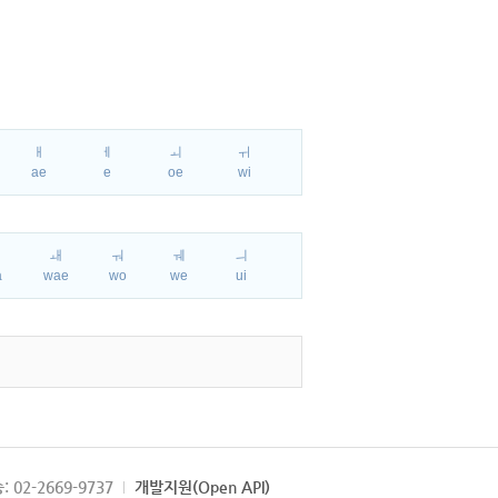
ㅐ
ㅔ
ㅚ
ㅟ
ae
e
oe
wi
ㅘ
ㅙ
ㅝ
ㅞ
ㅢ
a
wae
wo
we
ui
: 02-2669-9737
개발지원(Open API)