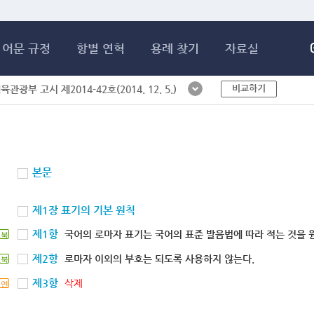
메인콘텐츠 바로가기
어문 규정
항별 연혁
용례 찾기
자료실
비교하기
체육관광부 고시 제2014-42호(2014. 12. 5.)
본문
제1장 표기의 기본 원칙
제1항
국어의 로마자 표기는 국어의 표준 발음법에 따라 적는 것을 
북
제2항
로마자 이외의 부호는 되도록 사용하지 않는다.
북
제3항
삭제
연