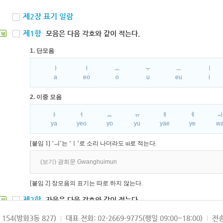
제2장 표기 일람
제1항
모음은 다음 각호와 같이 적는다.
북
1. 단모음
ㅏ
ㅓ
ㅗ
ㅜ
ㅡ
ㅣ
a
eo
o
u
eu
i
2. 이중 모음
ㅑ
ㅕ
ㅛ
ㅠ
ㅒ
ㅖ
ya
yeo
yo
yu
yae
ye
w
[붙임 1] ‘ㅢ’는 ‘ㅣ’로 소리 나더라도 ui로 적는다.
(보기) 광희문 Gwanghuimun
[붙임 2] 장모음의 표기는 따로 하지 않는다.
제2항
자음은 다음 각호와 같이 적는다.
북
1. 파열음
154(방화3동 827)
대표 전화: 02-2669-9775(평일 09:00~18:00)
전송