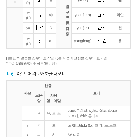
얼
yue
(ue)
웨
*
(r)
촬
ya
구
야
yuan
(uan)
위안
(ia)
류
撮
yo
요
yun
(un)
윈
口
類
ye
예
yong
(iong)
융
(ie)
[ ]는 단독 발음될 경우의 표기임. ( )는 자음이 선행할 경우의 표기임.
* 순치성(脣齒聲), 권설운(捲舌韻).
표 6
폴란드어 자모와 한글 대조표
한글
자모
보기
모음
자음
앞
앞ㆍ어말
burak 부라크, szybko 십코, dobrze
b
ㅂ
ㅂ, 브, 프
도브제, chleb 흘레프
c
ㅊ
츠
cel 첼, Balicki 발리츠키, noc 노츠
ć
ㅡ
치
dać 다치