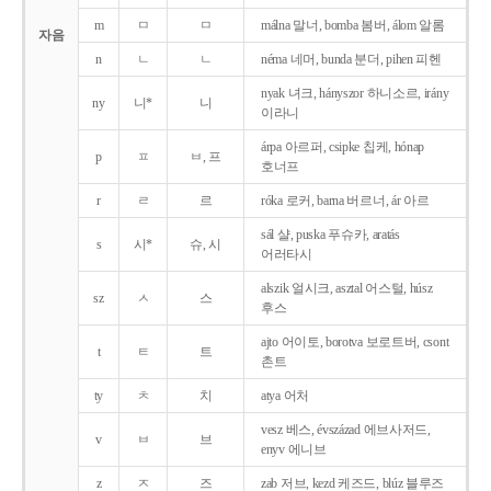
m
ㅁ
ㅁ
málna 말너, bomba 봄버, álom 알롬
자음
n
ㄴ
ㄴ
néma 네머, bunda 분더, pihen 피헨
nyak 녀크, hányszor 하니소르, irány
ny
니*
니
이라니
árpa 아르퍼, csipke 칩케, hónap
p
ㅍ
ㅂ, 프
호너프
r
ㄹ
르
róka 로커, barna 버르너, ár 아르
sál 샬, puska 푸슈카, aratás
s
시*
슈, 시
어러타시
alszik 얼시크, asztal 어스털, húsz
sz
ㅅ
스
후스
ajto 어이토, borotva 보로트버, csont
t
ㅌ
트
촌트
ty
ㅊ
치
atya 어처
vesz 베스, évszázad 에브사저드,
v
ㅂ
브
enyv 에니브
z
ㅈ
즈
zab 저브, kezd 케즈드, blúz 블루즈