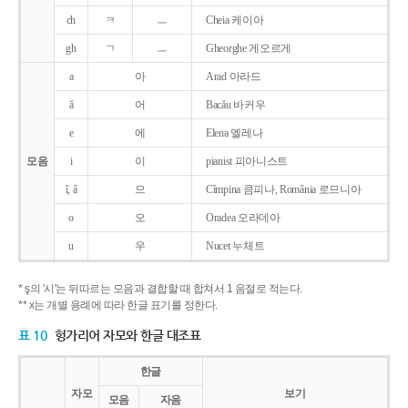
ch
ㅋ
ㅡ
Cheia 케이아
gh
ㄱ
ㅡ
Gheorghe 게오르게
a
아
Arad 아라드
ǎ
어
Bacǎu 바커우
e
에
Elena 엘레나
모음
i
이
pianist 피아니스트
î, â
으
Cîmpina 큼피나, România 로므니아
o
오
Oradea 오라데아
u
우
Nucet 누체트
* ş의 '시'는 뒤따르는 모음과 결합할 때 합쳐서 1 음절로 적는다.
** x는 개별 용례에 따라 한글 표기를 정한다.
표 10
헝가리어 자모와 한글 대조표
한글
자모
보기
모음
자음