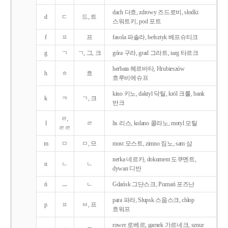
dach 다흐, zdrowy 즈드로비, słodki
d
ㄷ
드, 트
스워트키, pod 포트
f
ㅍ
프
fasola 파솔라, befsztyk 베프슈티크
g
ㄱ
ㄱ, 그, 크
góra 구라, grad 그라트, targ 타르크
herbata 헤르바타, Hrubieszów
h
ㅎ
흐
흐루비에슈프
kino 키노, daktyl 닥틸, król 크룰, bank
k
ㅋ
ㄱ, 크
반크
ㄹ,
l
ㄹ
lis 리스, kolano 콜라노, motyl 모틸
ㄹㄹ
m
ㅁ
ㅁ, 므
most 모스트, zimno 짐노, sam 삼
nerka 네르카, dokument 도쿠멘트,
n
ㄴ
ㄴ
dywan 디반
ń
ㅡ
ㄴ
Gdańsk 그단스크, Poznań 포즈난
para 파라, Słupsk 스웁스크, chłop
p
ㅍ
ㅂ, 프
흐워프
rower 로베르, garnek 가르네크, sznur