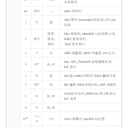
스트로프
qu
크ㅂ
ㅡ
quasi 크바시
ruka 루카, harmonika 하르모니카, mír
r
ㄹ
르
미르
르주,
řeka 르제카, námořník 나모르주니크,
ř
르ㅈ
르슈,
hořký 호르슈키,
르시
kouř 코우르시
s
ㅅ
스
sedlo 세들로, máslo 마슬로, nos 노스
šaty 샤티, Šternberk 슈테른베르크,
š
시*
슈, 시
koš 코시
t
ㅌ
트
tam 탐, matka 마트카, bolest 볼레스트
t'
티*
티
tělo 텔로, štěstí 슈테스티, obět' 오베티
vysoký 비소키, knihovna 크니호브나,
v
ㅂ
브, 프
kov 코프
w
ㅂ
브, 프
ㄱㅅ,
x**
ㄱ스
xerox 제록스, saxofón 삭소폰
ㅈ