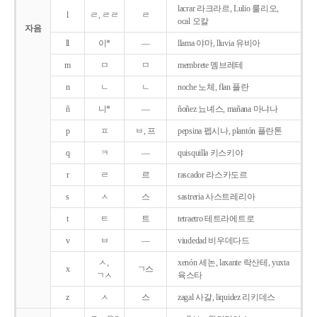
lacrar 라크라르, Lulio 룰리오,
l
ㄹ, ㄹㄹ
ㄹ
ocal 오칼
자음
ll
이*
―
llama 야마, lluvia 유비아
m
ㅁ
ㅁ
membrete 멤브레테
n
ㄴ
ㄴ
noche 노체, flan 플란
ñ
니*
―
ñoñez 뇨녜스, mañana 마냐나
p
ㅍ
ㅂ, 프
pepsina 펩시나, plantón 플란톤
q
ㅋ
―
quisquilla 키스키야
r
ㄹ
르
rascador 라스카도르
s
ㅅ
스
sastreria 사스트레리아
t
ㅌ
트
tetraetro 테트라에트로
v
ㅂ
―
viudedad 비우데다드
ㅅ,
xenón 세논, laxante 락산테, yuxta
x
ㄱ스
ㄱㅅ
육스타
z
ㅅ
스
zagal 사갈, liquidez 리키데스