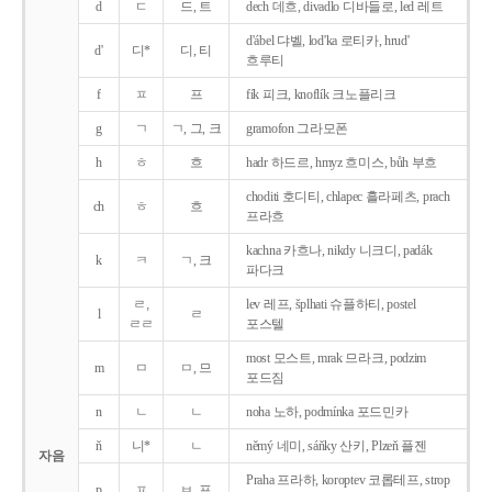
d
ㄷ
드, 트
dech 데흐, divadlo 디바들로, led 레트
d'ábel 댜벨, lod'ka 로티카, hrud'
d'
디*
디, 티
흐루티
f
ㅍ
프
fík 피크, knoflík 크노플리크
g
ㄱ
ㄱ, 그, 크
gramofon 그라모폰
h
ㅎ
흐
hadr 하드르, hmyz 흐미스, bůh 부흐
choditi 호디티, chlapec 흘라페츠, prach
ch
ㅎ
흐
프라흐
kachna 카흐나, nikdy 니크디, padák
k
ㅋ
ㄱ, 크
파다크
ㄹ,
lev 레프, šplhati 슈플하티, postel
l
ㄹ
ㄹㄹ
포스텔
most 모스트, mrak 므라크, podzim
m
ㅁ
ㅁ, 므
포드짐
n
ㄴ
ㄴ
noha 노하, podmínka 포드민카
ň
니*
ㄴ
němý 네미, sáňky 산키, Plzeň 플젠
자음
Praha 프라하, koroptev 코롭테프, strop
p
ㅍ
ㅂ, 프