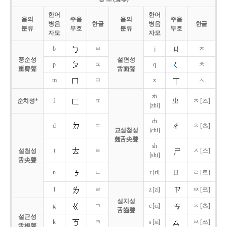
한어
한어
음의
주음
음의
주음
병음
한글
병음
한글
분류
부호
분류
부호
자모
자모
b
ㅂ
j
ㅈ
중순성
설면성
p
ㅍ
q
ㅊ
重脣聲
舌面聲
m
ㅁ
x
ㅅ
zh
순치성*
f
ㅍ
ㅈ [즈]
[zhi]
ch
d
ㄷ
ㅊ [츠]
교설첨성
[chi]
翹舌尖聲
sh
t
ㅌ
ㅅ [스]
설첨성
[shi]
舌尖聲
ㄖ
n
ㄴ
r [ri]
ㄹ [르]
l
ㄹ
z [zi]
ㅉ [쯔]
설치성
g
ㄱ
c [ci]
ㅊ [츠]
舌齒聲
설근성
k
ㅋ
s [si]
ㅆ [쓰]
舌根聲