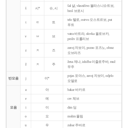
šal 샬, vlasništvo 블라스니슈트보,
š
시*
슈, 시
broš 브로시
telo 텔로, ostrvo 오스트르보, put
t
ㅌ
트
푸트
vatra 바트라, olovka 올로브카,
v
ㅂ
브
proliv 프롤리브
zavoj 자보이, pozno 포즈노, obraz
z
ㅈ
즈
오브라즈
žena 제나, izložba 이즐로주바, muž
ž
ㅈ
주
무주
pojas 포야스, zavoj 자보이, odjelo
반모음
j
이*
오델로
a
아
bakar 바카르
e
에
cev 체브
모음
i
이
dim 딤
o
오
molim 몰림
u
우
zubar 주바르