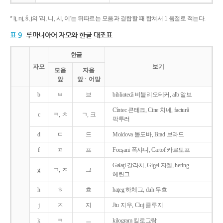
* lj, nj, š, j의 '리, 니, 시, 이'는 뒤따르는 모음과 결합할 때 합쳐서 1 음절로 적는다.
표 9
루마니아어 자모와 한글 대조표
한글
자모
보기
모음
자음
앞
앞ㆍ어말
b
ㅂ
브
bibliotecǎ 비블리오테커, alb 알브
Cîntec 큰테크, Cine 치네, facturǎ
c
ㅋ, ㅊ
ㄱ, 크
팍투러
d
ㄷ
드
Moldova 몰도바, Brad 브라드
f
ㅍ
프
Focşani 폭샤니, Cartof 카르토프
Galaţi 갈라치, Gigel 지젤, hering
g
ㄱ, ㅈ
그
헤린그
h
ㅎ
흐
haţeg 하체그, duh 두흐
j
ㅈ
지
Jiu 지우, Cluj 클루지
k
ㅋ
ㅡ
kilogram 킬로그람