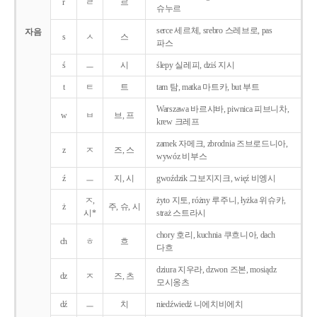
r
ㄹ
르
슈누르
serce 세르체, srebro 스레브로, pas
자음
s
ㅅ
스
파스
ś
ㅡ
시
ślepy 실레피, dziś 지시
t
ㅌ
트
tam 탐, matka 마트카, but 부트
Warszawa 바르샤바, piwnica 피브니차,
w
ㅂ
브, 프
krew 크레프
zamek 자메크, zbrodnia 즈브로드니아,
z
ㅈ
즈, 스
wywóz 비부스
ź
ㅡ
지, 시
gwoździk 그보지지크, więź 비엥시
ㅈ,
żyto 지토, różny 루주니, łyżka 위슈카,
ż
주, 슈, 시
시*
straż 스트라시
chory 호리, kuchnia 쿠흐니아, dach
ch
ㅎ
흐
다흐
dziura 지우라, dzwon 즈본, mosiądz
dz
ㅈ
즈, 츠
모시옹츠
dź
ㅡ
치
niedźwiedź 니에치비에치