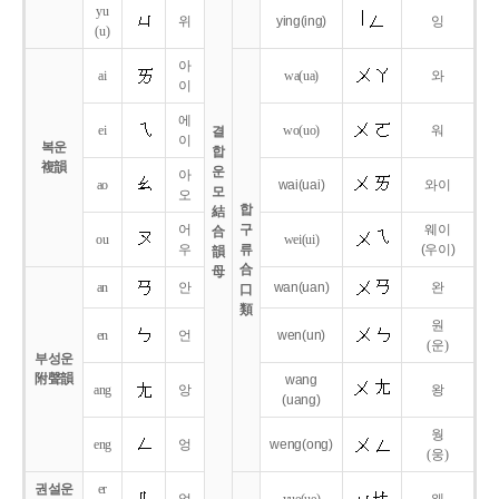
yu
위
ying
(ing)
잉
(u)
아
ai
wa
(ua)
와
이
에
ei
wo
(uo)
워
결
이
복운
합
複韻
운
아
ao
wai
(uai)
와이
모
오
합
結
어
구
웨이
合
ou
wei
(ui)
우
류
(우이)
韻
合
母
an
안
wan
(uan)
완
口
類
원
en
언
wen
(un)
(운)
부성운
附聲韻
wang
ang
앙
왕
(uang)
웡
eng
엉
weng
(ong)
(웅)
권설운
er