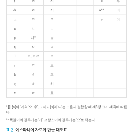
ʧ
ㅊ
치
u
우
ʤ
ㅈ
지
ə**
어
m
ㅁ
ㅁ
ɚ
어
n
ㄴ
ㄴ
ɲ
니*
뉴
ŋ
ㅇ
ㅇ
l
ㄹ, ㄹㄹ
ㄹ
r
ㄹ
르
h
ㅎ
흐
ç
ㅎ
히
x
ㅎ
흐
* [j], [w]의 '이'와 '오, 우', 그리고 [ɲ]의 '니'는 모음과 결합할 때 제3장 표기 세칙에 따른
다.
** 독일어의 경우에는 '에', 프랑스어의 경우에는 '으'로 적는다.
표 2
에스파냐어 자모와 한글 대조표