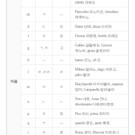
credo 크레도
Pinocchio 피노키오, cherubino
ch
ㅋ
―
케루비노
d
ㄷ
드
Dante 단테, drizza 드리차
f
ㅍ
프
Firenze 피렌체, freddo 프레도
Galileo 갈릴레오, Genova
g
ㄱ, ㅈ
그
제노바, gloria 글로리아
h
―
―
hanno 안노, oh 오
Milano 밀라노, largo 라르고,
l
ㄹ, ㄹㄹ
ㄹ
palco 팔코
자음
Macchiavelli 마키아벨리, mamma
m
ㅁ
ㅁ
맘마, Campanella 캄파넬라
Nero 네로, Anna 안나,
n
ㄴ
ㄴ
divertimento 디베르티멘토
p
ㅍ
프
Pisa 피사, prima 프리마
q
ㅋ
―
quando 콴도, queto 퀘토
r
ㄹ
르
Roma 로마, Marconi 마르코니