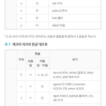
o
오
udo 우도
ó
우
próba 프루바
u
우
kula 쿨라
y
이
daktyl 닥틸
* ż, sz, rz의 '시'와 j의 '이'는 뒤따르는 모음과 결합할 때 합쳐서 1 음절로 적는다.
표 7
체코어 자모와 한글 대조표
한글
자모
보기
모음
자음
앞
앞ㆍ어말
barva 바르바, obchod 옵호트, dobrý
b
ㅂ
ㅂ, 브, 프
도브리, jeřab 예르자프
cigareta 치가레타, nemocnice
c
ㅊ
츠
네모츠니체, nemoc 네모츠
čapek 차페크, kulečnik 쿨레치니크,
č
ㅊ
치
míč 미치