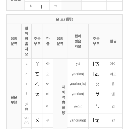
h
ㅎ
운 모 (韻母)
한
어
한어
음의
병
주음
한
음의
주음
병음
한글
분류
음
부호
글
분류
부호
자모
자
모
a
아
yai
야이
o
오
yao
(iao)
야오
e
어
you
(iou,
iu)
유
제
치
ê
에
yan
(ian)
옌
단운
류
單韻
齊
yi
이
yin(in)
인
齒
(i)
類
wu
우
yang
(iang)
양
(u)