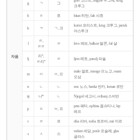
gost 고스트, dugme 두그메, krug
g
ㄱ
그
크루그
h
ㅎ
흐
hitan 히탄, šah 샤흐
korist 코리스트, krug 크루그, jastuk
k
ㅋ
ㄱ, 크
야스투크
ㄹ,
l
ㄹ
levo 레보, balkon 발콘, šal 샬
ㄹㄹ
리*,
자음
lj
ㄹ
ljeto 레토, pasulj 파술
ㄹ리*
malo 말로, mnogo 므노고, osam
m
ㅁ
ㅁ, 므
오삼
n
ㄴ
ㄴ
nos 노스, banka 반카, loman 로만
nj
니*
ㄴ
Njegoš 녜고시, svibanj 스비반
peta 페타, opština 옵슈티나, lep
p
ㅍ
ㅂ, 프
레프
r
ㄹ
르
riba 리바, torba 토르바, mir 미르
sedam 세담, posle 포슬레, glas
s
ㅅ
스
글라스