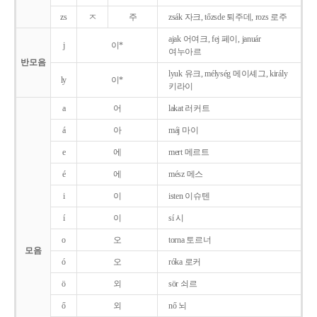
zs
ㅈ
주
zsák 자크, tőzsde 퇴주데, rozs 로주
ajak 어여크, fej 페이, január
j
이*
여누아르
반모음
lyuk 유크, mélység 메이셰그, király
ly
이*
키라이
a
어
lakat 러커트
á
아
máj 마이
e
에
mert 메르트
é
에
mész 메스
i
이
isten 이슈텐
í
이
sí 시
o
오
torna 토르너
모음
ó
오
róka 로커
ö
외
sör 쇠르
ő
외
nő 뇌