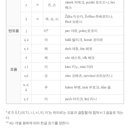
zámek 자메크, pozdní 포즈드니, bez
z
ㅈ
즈, 스
베스
Žižka 지슈카, Žvěřina 주베르지나,
ž
ㅈ
주, 슈, 시
Brož 브로시
반모음
j
이*
jaro 야로, pokoj 포코이
a, á
아
balík 발리크, komár 코마르
e, é
에
dech 데흐, léto 레토
ě
예
sěst 셰스트, věk 베크
i, í
이
kino 키노, míra 미라
모음
o,ó
오
obec 오베츠, nervózni 네르보즈니
u, ú,
우
buben 부벤, úrok 우로크, dům 둠
ů
y, ý
이
jazyk
야지크, líný 리니
* d', ň, š, t', j의 '디, 니, 시, 티, 이'는 뒤따르는 모음과 결합할 때 합쳐서 1 음절로 적는
다.
** x는 개별 용례에 따라 한글 표기를 정한다.