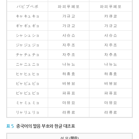
パ ピ プ ペ ポ
파 피 푸 페 포
파 피 푸 페 포
キャ キュ キョ
갸 규 교
캬 큐 쿄
ギャ ギュ ギョ
갸 규 교
갸 규 교
シャ シュ ショ
샤 슈 쇼
샤 슈 쇼
ジャ ジュ ジョ
자 주 조
자 주 조
チャ チュ チョ
자 주 조
차 추 초
ニャ ニュ ニョ
냐 뉴 뇨
냐 뉴 뇨
ヒャ ヒュ ヒョ
햐 휴 효
햐 휴 효
ビャ ビュ ビョ
뱌 뷰 뵤
뱌 뷰 뵤
ピャ ピュ ピョ
퍄 퓨 표
퍄 퓨 표
ミャ ミュ ミョ
먀 뮤 묘
먀 뮤 묘
リャ リュ リョ
랴 류 료
랴 류 료
표 5
중국어의 발음 부호와 한글 대조표
성 모 (聲母)