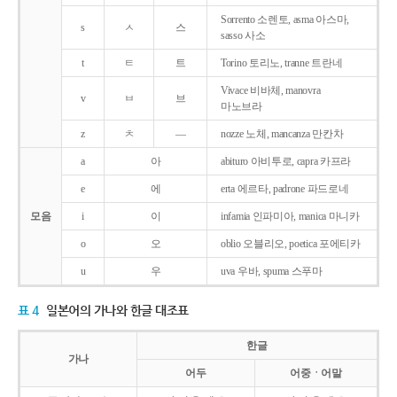
Sorrento 소렌토, asma 아스마,
s
ㅅ
스
sasso 사소
t
ㅌ
트
Torino 토리노, tranne 트란네
Vivace 비바체, manovra
v
ㅂ
브
마노브라
z
ㅊ
―
nozze 노체, mancanza 만칸차
a
아
abituro 아비투로, capra 카프라
e
에
erta 에르타, padrone 파드로네
모음
i
이
infamia 인파미아, manica 마니카
o
오
oblio 오블리오, poetica 포에티카
u
우
uva 우바, spuma 스푸마
표 4
일본어의 가나와 한글 대조표
한글
가나
어두
어중ㆍ어말