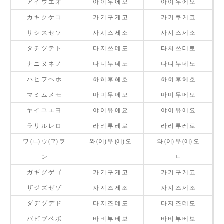
ア イ ウ エ オ
아 이 우 에 오
아 이 우 에 오
カ キ ク ケ コ
가 기 구 게 고
카 키 쿠 케 코
サ シ ス セ ソ
사 시 스 세 소
사 시 스 세 소
タ チ ツ テ ト
다 지 쓰 데 도
타 치 쓰 테 토
ナ ニ ヌ ネ ノ
나 니 누 네 노
나 니 누 네 노
ハ ヒ フ ヘ ホ
하 히 후 헤 호
하 히 후 헤 호
マ ミ ム メ モ
마 미 무 메 모
마 미 무 메 모
ヤ イ ユ エ ヨ
야 이 유 에 요
야 이 유 에 요
ラ リ ル レ ロ
라 리 루 레 로
라 리 루 레 로
ワ (ヰ) ウ (ヱ) ヲ
와 (이) 우 (에) 오
와 (이) 우 (에) 오
ン
ㄴ
ガ ギ グ ゲ ゴ
가 기 구 게 고
가 기 구 게 고
ザ ジ ズ ゼ ゾ
자 지 즈 제 조
자 지 즈 제 조
ダ ヂ ヅ デ ド
다 지 즈 데 도
다 지 즈 데 도
バ ビ ブ ベ ボ
바 비 부 베 보
바 비 부 베 보