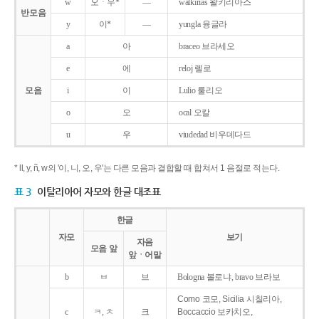
w
오ㆍ우*
―
walkirias 왈키리아스
반모음
y
이*
―
yungla 융글라
a
아
braceo 브라세오
e
에
reloj 렐로
모음
i
이
Lulio 룰리오
o
오
ocal 오칼
u
우
viudedad 비우데다드
* ll, y, ñ, w의 '이, 니, 오, 우'는 다른 모음과 결합할 때 합쳐서 1 음절로 적는다.
표 3
이탈리아어 자모와 한글 대조표
한글
자모
보기
자음
모음 앞
앞ㆍ어말
b
ㅂ
브
Bologna 볼로냐, bravo 브라보
Como 코모, Sicilia 시칠리아,
c
ㅋ, ㅊ
크
Boccaccio 보카치오,