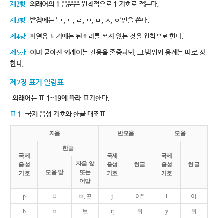
제2항
외래어의 1 음운은 원칙적으로 1 기호로 적는다.
제3항
받침에는 ‘ㄱ, ㄴ, ㄹ, ㅁ, ㅂ, ㅅ, ㅇ’만을 쓴다.
제4항
파열음 표기에는 된소리를 쓰지 않는 것을 원칙으로 한다.
제5항
이미 굳어진 외래어는 관용을 존중하되, 그 범위와 용례는 따로 정
한다.
제2장 표기 일람표
외래어는 표 1~19에 따라 표기한다.
표 1
국제 음성 기호와 한글 대조표
자음
반모음
모음
한글
국제
국제
국제
자음 앞
음성
음성
한글
음성
한글
모음 앞
또는
기호
기호
기호
어말
p
ㅍ
ㅂ, 프
j
이*
i
이
b
ㅂ
브
ɥ
위
y
위