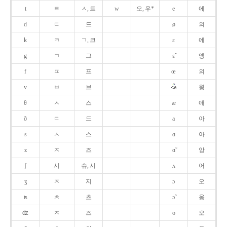
t
ㅌ
ㅅ, 트
w
오, 우*
e
에
d
ㄷ
드
ø
외
k
ㅋ
ㄱ, 크
ɛ
에
g
ㄱ
그
ɛ̃
앵
f
ㅍ
프
œ
외
v
ㅂ
브
욍
θ
ㅅ
스
æ
애
ð
ㄷ
드
a
아
s
ㅅ
스
ɑ
아
z
ㅈ
즈
ɑ̃
앙
ʃ
시
슈, 시
ʌ
어
ʒ
ㅈ
지
ɔ
오
ʦ
ㅊ
츠
ɔ̃
옹
ʣ
ㅈ
즈
o
오