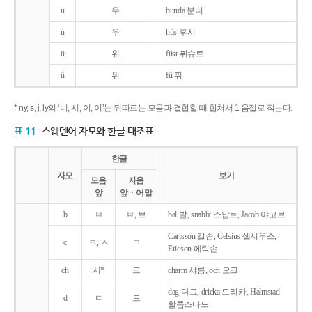
u
우
bunda 분더
ú
우
hús 후시
ü
위
füst 퓌슈트
ű
위
fű 퓌
* ny, s, j, ly의 ‘니, 시, 이, 이’는 뒤따르는 모음과 결합할 때 합쳐서 1 음절로 적는다.
표 11
스웨덴어 자모와 한글 대조표
한글
자모
보기
모음
자음
앞
앞ㆍ어말
b
ㅂ
ㅂ, 브
bal 발, snabbt 스납트, Jacob 야코브
Carlsson 칼손, Celsius 셀시우스,
c
ㅋ, ㅅ
ㄱ
Ericson 에릭손
ch
시*
크
charm 샤름, och 오크
dag 다그, dricka 드리카, Halmstad
d
ㄷ
드
할름스타드