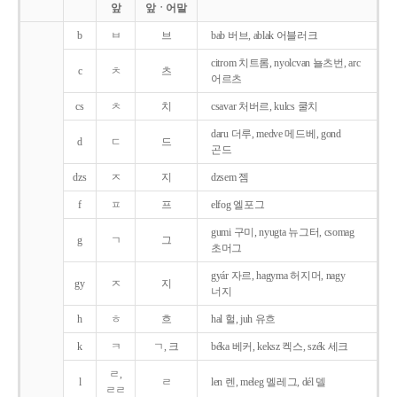
앞
앞ㆍ어말
b
ㅂ
브
bab 버브, ablak 어블러크
citrom 치트롬, nyolcvan 뇰츠번, arc
c
ㅊ
츠
어르츠
cs
ㅊ
치
csavar 처버르, kulcs 쿨치
daru 더루, medve 메드베, gond
d
ㄷ
드
곤드
dzs
ㅈ
지
dzsem 젬
f
ㅍ
프
elfog 엘포그
gumi 구미, nyugta 뉴그터, csomag
g
ㄱ
그
초머그
gyár 자르, hagyma 허지머, nagy
gy
ㅈ
지
너지
h
ㅎ
흐
hal 헐, juh 유흐
k
ㅋ
ㄱ, 크
béka 베커, keksz 켁스, szék 세크
ㄹ,
l
ㄹ
len 렌, meleg 멜레그, dél 델
ㄹㄹ