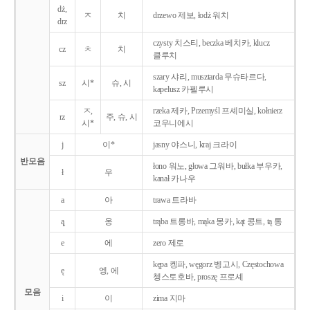
dż,
ㅈ
치
drzewo 제보, łodż 워치
drz
czysty 치스티, beczka 베치카, klucz
cz
ㅊ
치
클루치
szary 샤리, musztarda 무슈타르다,
sz
시*
슈, 시
kapelusz 카펠루시
ㅈ,
rzeka 제카, Przemyśl 프셰미실, kołnierz
rz
주, 슈, 시
시*
코우니에시
j
이*
jasny 야스니, kraj 크라이
반모음
łono 워노, głowa 그워바, bułka 부우카,
ł
우
kanał 카나우
a
아
trawa 트라바
ą̨
옹
trąba 트롱바, mąka 몽카, kąt 콩트, tą 통
e
에
zero 제로
kępa 켕파, węgorz 벵고시, Częstochowa
ę
엥, 에
쳉스토호바, proszę 프로셰
모음
i
이
zima 지마