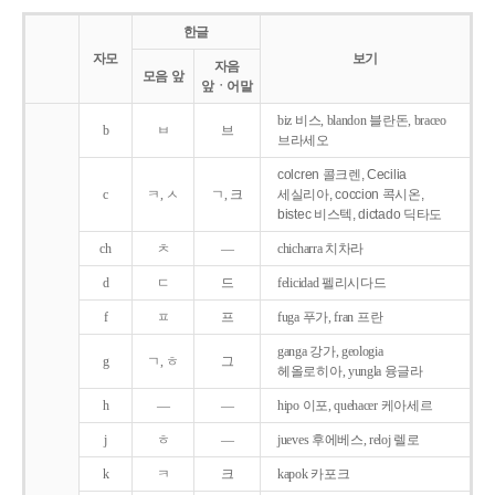
한글
자모
보기
자음
모음 앞
앞ㆍ어말
biz 비스, blandon 블란돈, braceo
b
ㅂ
브
브라세오
colcren 콜크렌, Cecilia
c
ㅋ, ㅅ
ㄱ, 크
세실리아, coccion 콕시온,
bistec 비스텍, dictado 딕타도
ch
ㅊ
―
chicharra 치차라
d
ㄷ
드
felicidad 펠리시다드
f
ㅍ
프
fuga 푸가, fran 프란
ganga 강가, geologia
g
ㄱ, ㅎ
그
헤올로히아, yungla 융글라
h
―
―
hipo 이포, quehacer 케아세르
j
ㅎ
―
jueves 후에베스, reloj 렐로
k
ㅋ
크
kapok 카포크