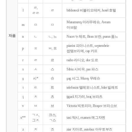
ㄹ,
l
ㄹ
bibliotecǎ 비블리오테커, hotel 호텔
ㄹㄹ
Maramureş 마라무레슈, Avram
m
ㅁ
ㅁ
아브람
자음
n
ㄴ
ㄴ, 느
Nucet 누체트, Bran 브란, pumn 품느
pianist 피아니스트, septembrie
p
ㅍ
ㅂ, 프
셉템브리에, cap 카프
r
ㄹ
르
radio 라디오, dor 도르
s
ㅅ
스
Sibiu 시비우, pas 파스
ş
시*
슈
şag 샤그, Mureş 무레슈
t
ㅌ
트
telefonist 텔레포니스트, bilet 빌레트
ţ
ㅊ
츠
ţigarǎ 치가러, braţ 브라츠
v
ㅂ
브
Victoria 빅토리아, Braşov 브라쇼브
ㄱㅅ,
크스,
x**
taxi 탁시, examen 에그자멘
그ㅈ
ㄱ스
z
ㅈ
즈
ziar 지아르, autobuz 아우토부즈