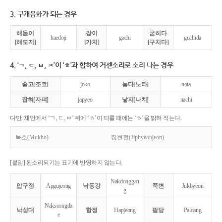
3. 구개음화가 되는 경우
해돋이
같이
굳히다
haedoji
gachi
guchida
[해도지]
[가치]
[구치다]
4. ‘ㄱ, ㄷ, ㅂ, ㅈ’이 ‘ㅎ’과 합하여 거센소리로 소리 나는 경우
좋고[조코]
joko
놓다[노타]
nota
잡혀[자펴]
japyeo
낳지[나치]
nachi
다만, 체언에서 ‘ㄱ, ㄷ, ㅂ’ 뒤에 ‘ㅎ’이 따를 때에는 ‘ㅎ’을 밝혀 적는다.
묵호(Mukho)
집현전(Jiphyeonjeon)
[붙임] 된소리되기는 표기에 반영하지 않는다.
Nakdonggan
압구정
Apgujeong
낙동강
죽변
Jukbyeon
g
Nakseongda
낙성대
합정
Hapjeong
팔당
Paldang
e