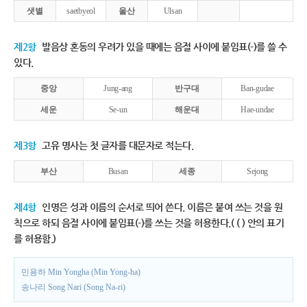
샛별
saetbyeol
울산
Ulsan
제2항
발음상 혼동의 우려가 있을 때에는 음절 사이에 붙임표(-)를 쓸 수
있다.
중앙
Jung-ang
반구대
Ban-gudae
세운
Se-un
해운대
Hae-undae
제3항
고유 명사는 첫 글자를 대문자로 적는다.
부산
Busan
세종
Sejong
제4항
인명은 성과 이름의 순서로 띄어 쓴다. 이름은 붙여 쓰는 것을 원
칙으로 하되 음절 사이에 붙임표(-)를 쓰는 것을 허용한다.( ( ) 안의 표기
를 허용함.)
민용하 Min Yongha (Min Yong-ha)
송나리 Song Nari (Song Na-ri)