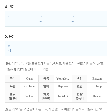
4. 비음
ㄴ
ㅁ
ㅇ
n
m
ng
5. 유음
ㄹ
r, l
[붙임 1] ‘ㄱ, ㄷ, ㅂ’은 모음 앞에서는 ‘g, d, b’로, 자음 앞이나 어말에서는 ‘k, t, p’로
적는다.([ ] 안의 발음에 따라 표기함.)
구미
Gumi
영동
Yeongdong
백암
Baegam
옥천
Okcheon
합덕
Hapdeok
호법
Hobeop
월곶
벚꽃
한밭
Wolgot
beotkkot
Hanbat
[월곧]
[벋꼳]
[한받]
[붙임 2] ‘ㄹ’은 모음 앞에서는 ‘r’로, 자음 앞이나 어말에서는 ‘l’로 적는다. 단, ‘ㄹ