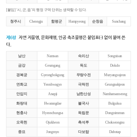
[붙임] ‘시, 군, 읍’의 행정 구역 단위는 생략할 수 있다.
청주시
Cheongju
함평군
Hampyeong
순창읍
Sunchang
제6항
자연 지물명, 문화재명, 인공 축조물명은 붙임표(-) 없이 붙여 쓴
다.
남산
Namsan
속리산
Songnisan
금강
Geumgang
독도
Dokdo
경복궁
Gyeongbokgung
무량수전
Muryangsujeon
연화교
Yeonhwagyo
극락전
Geungnakjeon
안압지
Anapji
남한산성
Namhansanseong
화랑대
Hwarangdae
불국사
Bulguksa
현충사
Hyeonchungsa
독립문
Dongnimmun
오죽헌
Ojukheon
촉석루
Chokseongnu
종묘
Jongmyo
다보탑
Dabotap