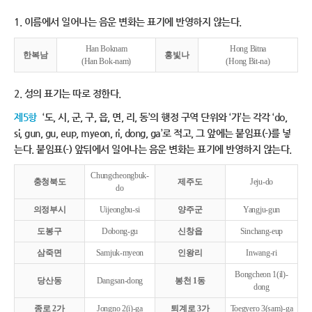
1. 이름에서 일어나는 음운 변화는 표기에 반영하지 않는다.
Han Boknam
Hong Bitna
한복남
홍빛나
(Han Bok-nam)
(Hong Bit-na)
2. 성의 표기는 따로 정한다.
제5항
‘도, 시, 군, 구, 읍, 면, 리, 동’의 행정 구역 단위와 ‘가’는 각각 ‘do,
si, gun, gu, eup, myeon, ri, dong, ga’로 적고, 그 앞에는 붙임표(-)를 넣
는다. 붙임표(-) 앞뒤에서 일어나는 음운 변화는 표기에 반영하지 않는다.
Chungcheongbuk-
충청북도
제주도
Jeju-do
do
의정부시
Uijeongbu-si
양주군
Yangju-gun
도봉구
Dobong-gu
신창읍
Sinchang-eup
삼죽면
Samjuk-myeon
인왕리
Inwang-ri
Bongcheon 1(il)-
당산동
Dangsan-dong
봉천 1동
dong
종로 2가
Jongno 2(i)-ga
퇴계로 3가
Toegyero 3(sam)-ga