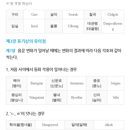
ㄹ’은 ‘ll’로 적는다.
구리
Guri
설악
Seorak
칠곡
Chilgok
대관령
Daegwallyeon
임실
Imsil
울릉
Ulleung
[대괄령]
g
제3장 표기상의 유의점
제1항
음운 변화가 일어날 때에는 변화의 결과에 따라 다음 각호와 같이
적는다.
1. 자음 사이에서 동화 작용이 일어나는 경우
백마
신문로
종로
Baengma
Sinmunno
Jongno
[뱅마]
[신문노]
[종노]
왕십리
별내
신라
Wangsimni
Byeollae
Silla
[왕심니]
[별래]
[실라]
2. ‘ㄴ, ㄹ’이 덧나는 경우
학여울[항녀울]
Hangnyeoul
알약[알략]
allyak