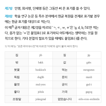
제7항
인명, 회사명, 단체명 등은 그동안 써 온 표기를 쓸 수 있다.
제8항
학술 연구 논문 등 특수 분야에서 한글 복원을 전제로 표기할 경우
에는 한글 표기를 대상으로 적는다.
1)
이 때
글자 대응은 제2장을 따르되 ‘ㄱ, ㄷ, ㅂ, ㄹ’은 ‘g, d, b, l’로만 적는
다. 음가 없는 ‘ㅇ’은 붙임표(-)로 표기하되 어두에서는 생략하는 것을 원
칙으로 한다. 기타 분절의 필요가 있을 때에도 붙임표(-)를 쓴다.
1) '이 때'는 "표준국어대사전"에 따르면 '이때'와 같이 붙여 써야 한다.
집
jib
짚
jip
밖
bakk
값
gabs
붓꽃
buskkoch
먹는
meogneun
독립
doglib
문리
munli
물엿
mul-yeos
굳이
gud-i
좋다
johda
가곡
gagog
조랑말
jolangmal
없었습니다
eobs-eoss-seubnida