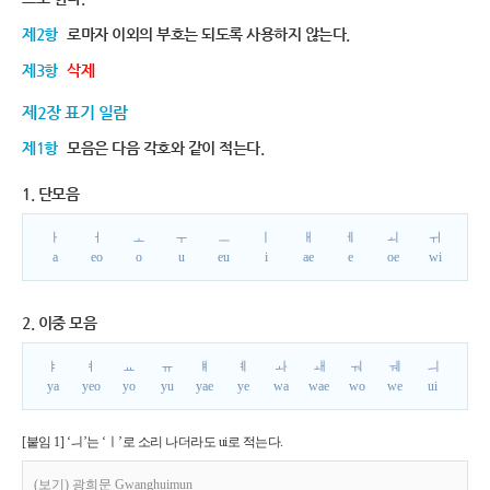
제2항
로마자 이외의 부호는 되도록 사용하지 않는다.
제3항
삭제
제2장 표기 일람
제1항
모음은 다음 각호와 같이 적는다.
1. 단모음
ㅏ
ㅓ
ㅗ
ㅜ
ㅡ
ㅣ
ㅐ
ㅔ
ㅚ
ㅟ
a
eo
o
u
eu
i
ae
e
oe
wi
2. 이중 모음
ㅑ
ㅕ
ㅛ
ㅠ
ㅒ
ㅖ
ㅘ
ㅙ
ㅝ
ㅞ
ㅢ
ya
yeo
yo
yu
yae
ye
wa
wae
wo
we
ui
[붙임 1] ‘ㅢ’는 ‘ㅣ’로 소리 나더라도 ui로 적는다.
(보기) 광희문 Gwanghuimun