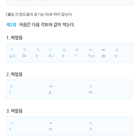
[붙임 2] 장모음의 표기는 따로 하지 않는다.
제2항
자음은 다음 각호와 같이 적는다.
1. 파열음
ㄱ
ㄲ
ㅋ
ㄷ
ㄸ
ㅌ
ㅂ
ㅃ
ㅍ
g, k
kk
k
d, t
tt
t
b, p
pp
p
2. 파찰음
ㅈ
ㅉ
ㅊ
j
jj
ch
3. 마찰음
ㅅ
ㅆ
ㅎ
s
ss
h