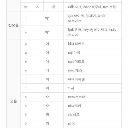
zs
ㅈ
주
zsák 자크, tőzsde 퇴주데, rozs 로주
ajak 어여크, fej 페이, január
j
이*
여누아르
반모음
lyuk 유크, mélység 메이셰그, király
ly
이*
키라이
a
어
lakat 러커트
á
아
máj 마이
e
에
mert 메르트
é
에
mész 메스
i
이
isten 이슈텐
í
이
sí 시
o
오
torna 토르너
모음
ó
오
róka 로커
ö
외
sör 쇠르
ő
외
nő 뇌