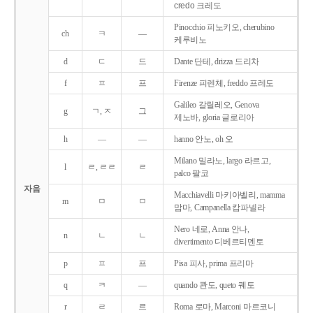
credo 크레도
Pinocchio 피노키오, cherubino
ch
ㅋ
―
케루비노
d
ㄷ
드
Dante 단테, drizza 드리차
f
ㅍ
프
Firenze 피렌체, freddo 프레도
Galileo 갈릴레오, Genova
g
ㄱ, ㅈ
그
제노바, gloria 글로리아
h
―
―
hanno 안노, oh 오
Milano 밀라노, largo 라르고,
l
ㄹ, ㄹㄹ
ㄹ
palco 팔코
자음
Macchiavelli 마키아벨리, mamma
m
ㅁ
ㅁ
맘마, Campanella 캄파넬라
Nero 네로, Anna 안나,
n
ㄴ
ㄴ
divertimento 디베르티멘토
p
ㅍ
프
Pisa 피사, prima 프리마
q
ㅋ
―
quando 콴도, queto 퀘토
r
ㄹ
르
Roma 로마, Marconi 마르코니