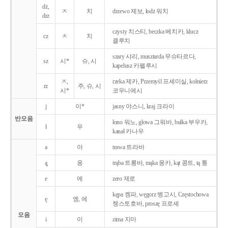
dż,
ㅈ
치
drzewo 제보, łodż 워치
drz
czysty 치스티, beczka 베치카, klucz
cz
ㅊ
치
클루치
szary 샤리, musztarda 무슈타르다,
sz
시*
슈, 시
kapelusz 카펠루시
ㅈ,
rzeka 제카, Przemyśl 프셰미실, kołnierz
rz
주, 슈, 시
시*
코우니에시
j
이*
jasny 야스니, kraj 크라이
반모음
łono 워노, głowa 그워바, bułka 부우카,
ł
우
kanał 카나우
a
아
trawa 트라바
ą̨
옹
trąba 트롱바, mąka 몽카, kąt 콩트, tą 통
e
에
zero 제로
kępa 켕파, węgorz 벵고시, Częstochowa
ę
엥, 에
쳉스토호바, proszę 프로셰
모음
i
이
zima 지마