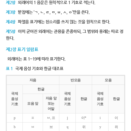
제2항
외래어의 1 음운은 원칙적으로 1 기호로 적는다.
제3항
받침에는 ‘ㄱ, ㄴ, ㄹ, ㅁ, ㅂ, ㅅ, ㅇ’만을 쓴다.
제4항
파열음 표기에는 된소리를 쓰지 않는 것을 원칙으로 한다.
제5항
이미 굳어진 외래어는 관용을 존중하되, 그 범위와 용례는 따로 정
한다.
제2장 표기 일람표
외래어는 표 1~19에 따라 표기한다.
표 1
국제 음성 기호와 한글 대조표
자음
반모음
모음
한글
국제
국제
국제
자음 앞
음성
음성
한글
음성
한글
모음 앞
또는
기호
기호
기호
어말
p
ㅍ
ㅂ, 프
j
이*
i
이
b
ㅂ
브
ɥ
위
y
위