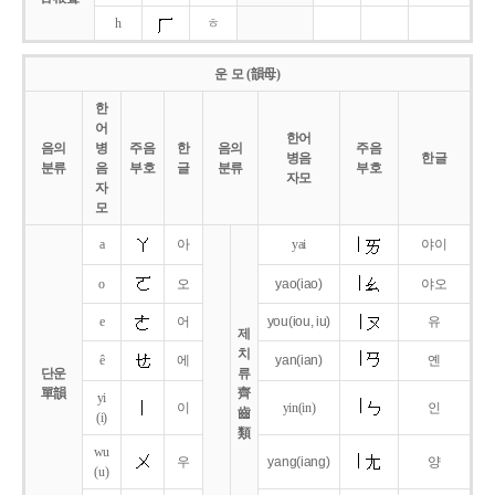
h
ㅎ
운 모 (韻母)
한
어
한어
음의
병
주음
한
음의
주음
병음
한글
분류
음
부호
글
분류
부호
자모
자
모
a
아
yai
야이
o
오
yao
(iao)
야오
e
어
you
(iou,
iu)
유
제
치
ê
에
yan
(ian)
옌
단운
류
單韻
齊
yi
이
yin(in)
인
齒
(i)
類
wu
우
yang
(iang)
양
(u)