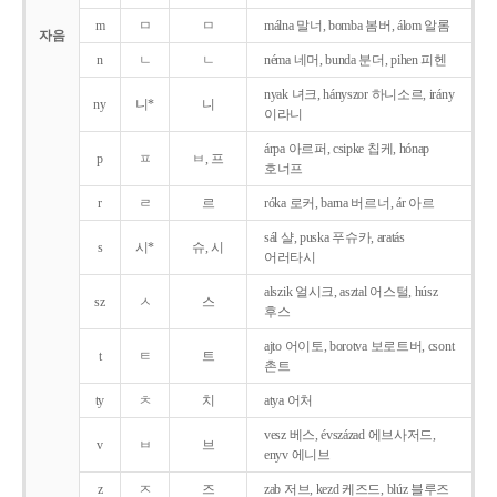
m
ㅁ
ㅁ
málna 말너, bomba 봄버, álom 알롬
자음
n
ㄴ
ㄴ
néma 네머, bunda 분더, pihen 피헨
nyak 녀크, hányszor 하니소르, irány
ny
니*
니
이라니
árpa 아르퍼, csipke 칩케, hónap
p
ㅍ
ㅂ, 프
호너프
r
ㄹ
르
róka 로커, barna 버르너, ár 아르
sál 샬, puska 푸슈카, aratás
s
시*
슈, 시
어러타시
alszik 얼시크, asztal 어스털, húsz
sz
ㅅ
스
후스
ajto 어이토, borotva 보로트버, csont
t
ㅌ
트
촌트
ty
ㅊ
치
atya 어처
vesz 베스, évszázad 에브사저드,
v
ㅂ
브
enyv 에니브
z
ㅈ
즈
zab 저브, kezd 케즈드, blúz 블루즈