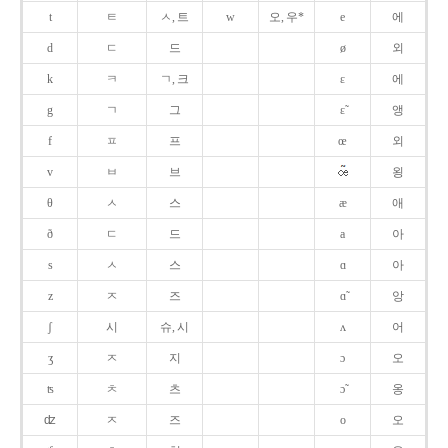
t
ㅌ
ㅅ, 트
w
오, 우*
e
에
d
ㄷ
드
ø
외
k
ㅋ
ㄱ, 크
ɛ
에
g
ㄱ
그
ɛ̃
앵
f
ㅍ
프
œ
외
v
ㅂ
브
욍
θ
ㅅ
스
æ
애
ð
ㄷ
드
a
아
s
ㅅ
스
ɑ
아
z
ㅈ
즈
ɑ̃
앙
ʃ
시
슈, 시
ʌ
어
ʒ
ㅈ
지
ɔ
오
ʦ
ㅊ
츠
ɔ̃
옹
ʣ
ㅈ
즈
o
오