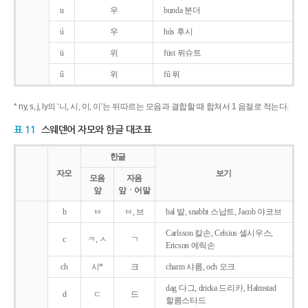
u
우
bunda 분더
ú
우
hús 후시
ü
위
füst 퓌슈트
ű
위
fű 퓌
* ny, s, j, ly의 ‘니, 시, 이, 이’는 뒤따르는 모음과 결합할 때 합쳐서 1 음절로 적는다.
표 11
스웨덴어 자모와 한글 대조표
한글
자모
보기
모음
자음
앞
앞ㆍ어말
b
ㅂ
ㅂ, 브
bal 발, snabbt 스납트, Jacob 야코브
Carlsson 칼손, Celsius 셀시우스,
c
ㅋ, ㅅ
ㄱ
Ericson 에릭손
ch
시*
크
charm 샤름, och 오크
dag 다그, dricka 드리카, Halmstad
d
ㄷ
드
할름스타드