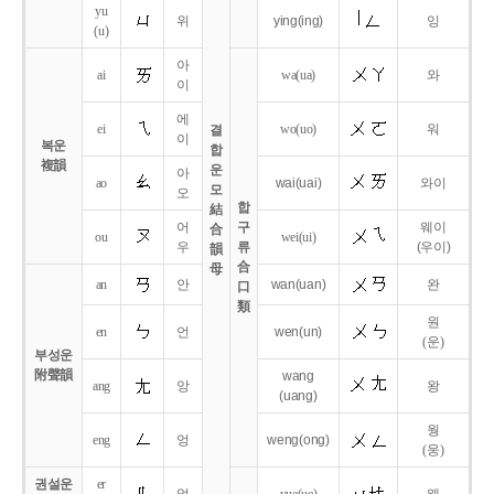
yu
위
ying
(ing)
잉
(u)
아
ai
wa
(ua)
와
이
에
ei
wo
(uo)
워
결
이
복운
합
複韻
운
아
ao
wai
(uai)
와이
모
오
합
結
어
구
웨이
合
ou
wei
(ui)
우
류
(우이)
韻
合
母
an
안
wan
(uan)
완
口
類
원
en
언
wen
(un)
(운)
부성운
附聲韻
wang
ang
앙
왕
(uang)
웡
eng
엉
weng
(ong)
(웅)
권설운
er