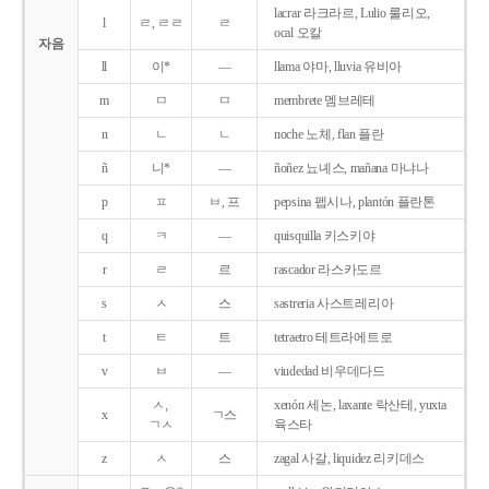
lacrar 라크라르, Lulio 룰리오,
l
ㄹ, ㄹㄹ
ㄹ
ocal 오칼
자음
ll
이*
―
llama 야마, lluvia 유비아
m
ㅁ
ㅁ
membrete 멤브레테
n
ㄴ
ㄴ
noche 노체, flan 플란
ñ
니*
―
ñoñez 뇨녜스, mañana 마냐나
p
ㅍ
ㅂ, 프
pepsina 펩시나, plantón 플란톤
q
ㅋ
―
quisquilla 키스키야
r
ㄹ
르
rascador 라스카도르
s
ㅅ
스
sastreria 사스트레리아
t
ㅌ
트
tetraetro 테트라에트로
v
ㅂ
―
viudedad 비우데다드
ㅅ,
xenón 세논, laxante 락산테, yuxta
x
ㄱ스
ㄱㅅ
육스타
z
ㅅ
스
zagal 사갈, liquidez 리키데스