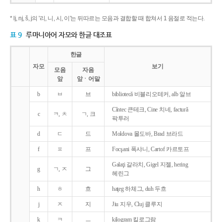
* lj, nj, š, j의 '리, 니, 시, 이'는 뒤따르는 모음과 결합할 때 합쳐서 1 음절로 적는다.
표 9
루마니아어 자모와 한글 대조표
한글
자모
보기
모음
자음
앞
앞ㆍ어말
b
ㅂ
브
bibliotecǎ 비블리오테커, alb 알브
Cîntec 큰테크, Cine 치네, facturǎ
c
ㅋ, ㅊ
ㄱ, 크
팍투러
d
ㄷ
드
Moldova 몰도바, Brad 브라드
f
ㅍ
프
Focşani 폭샤니, Cartof 카르토프
Galaţi 갈라치, Gigel 지젤, hering
g
ㄱ, ㅈ
그
헤린그
h
ㅎ
흐
haţeg 하체그, duh 두흐
j
ㅈ
지
Jiu 지우, Cluj 클루지
k
ㅋ
ㅡ
kilogram 킬로그람