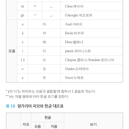
ch
ㅋ
ㅡ
Cheia 케이아
gh
ㄱ
ㅡ
Gheorghe 게오르게
a
아
Arad 아라드
ǎ
어
Bacǎu 바커우
e
에
Elena 엘레나
모음
i
이
pianist 피아니스트
î, â
으
Cîmpina 큼피나, România 로므니아
o
오
Oradea 오라데아
u
우
Nucet 누체트
* ş의 '시'는 뒤따르는 모음과 결합할 때 합쳐서 1 음절로 적는다.
** x는 개별 용례에 따라 한글 표기를 정한다.
표 10
헝가리어 자모와 한글 대조표
한글
자모
보기
모음
자음