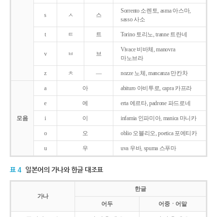
Sorrento 소렌토, asma 아스마,
s
ㅅ
스
sasso 사소
t
ㅌ
트
Torino 토리노, tranne 트란네
Vivace 비바체, manovra
v
ㅂ
브
마노브라
z
ㅊ
―
nozze 노체, mancanza 만칸차
a
아
abituro 아비투로, capra 카프라
e
에
erta 에르타, padrone 파드로네
모음
i
이
infamia 인파미아, manica 마니카
o
오
oblio 오블리오, poetica 포에티카
u
우
uva 우바, spuma 스푸마
표 4
일본어의 가나와 한글 대조표
한글
가나
어두
어중ㆍ어말