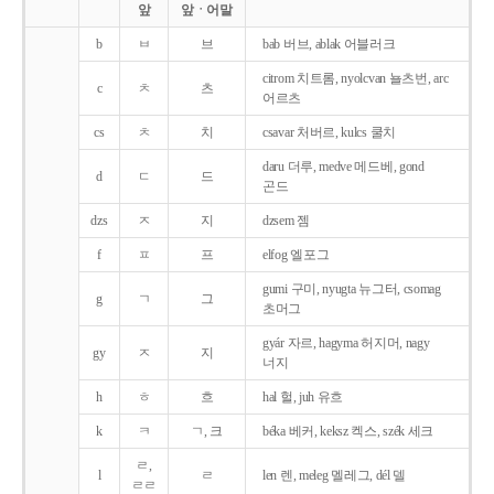
앞
앞ㆍ어말
b
ㅂ
브
bab 버브, ablak 어블러크
citrom 치트롬, nyolcvan 뇰츠번, arc
c
ㅊ
츠
어르츠
cs
ㅊ
치
csavar 처버르, kulcs 쿨치
daru 더루, medve 메드베, gond
d
ㄷ
드
곤드
dzs
ㅈ
지
dzsem 젬
f
ㅍ
프
elfog 엘포그
gumi 구미, nyugta 뉴그터, csomag
g
ㄱ
그
초머그
gyár 자르, hagyma 허지머, nagy
gy
ㅈ
지
너지
h
ㅎ
흐
hal 헐, juh 유흐
k
ㅋ
ㄱ, 크
béka 베커, keksz 켁스, szék 세크
ㄹ,
l
ㄹ
len 렌, meleg 멜레그, dél 델
ㄹㄹ