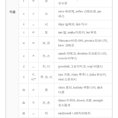
r
ㄹ
르
슈누르
serce 세르체, srebro 스레브로, pas
자음
s
ㅅ
스
파스
ś
ㅡ
시
ślepy 실레피, dziś 지시
t
ㅌ
트
tam 탐, matka 마트카, but 부트
Warszawa 바르샤바, piwnica 피브니차,
w
ㅂ
브, 프
krew 크레프
zamek 자메크, zbrodnia 즈브로드니아,
z
ㅈ
즈, 스
wywóz 비부스
ź
ㅡ
지, 시
gwoździk 그보지지크, więź 비엥시
ㅈ,
żyto 지토, różny 루주니, łyżka 위슈카,
ż
주, 슈, 시
시*
straż 스트라시
chory 호리, kuchnia 쿠흐니아, dach
ch
ㅎ
흐
다흐
dziura 지우라, dzwon 즈본, mosiądz
dz
ㅈ
즈, 츠
모시옹츠
dź
ㅡ
치
niedźwiedź 니에치비에치