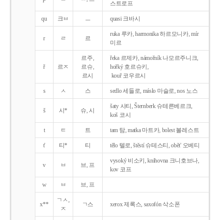
스트로프
qu
크ㅂ
ㅡ
quasi 크바시
ruka 루카, harmonika 하르모니카, mír
r
ㄹ
르
미르
르주,
řeka 르제카, námořník 나모르주니크,
ř
르ㅈ
르슈,
hořký 호르슈키,
르시
kouř 코우르시
s
ㅅ
스
sedlo 세들로, máslo 마슬로, nos 노스
šaty 샤티, Šternberk 슈테른베르크,
š
시*
슈, 시
koš 코시
t
ㅌ
트
tam 탐, matka 마트카, bolest 볼레스트
t'
티*
티
tělo 텔로, štěstí 슈테스티, obět' 오베티
vysoký 비소키, knihovna 크니호브나,
v
ㅂ
브, 프
kov 코프
w
ㅂ
브, 프
ㄱㅅ,
x**
ㄱ스
xerox 제록스, saxofón 삭소폰
ㅈ