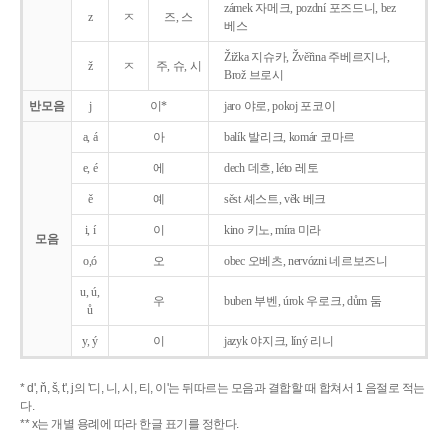
zámek 자메크, pozdní 포즈드니, bez
z
ㅈ
즈, 스
베스
Žižka 지슈카, Žvěřina 주베르지나,
ž
ㅈ
주, 슈, 시
Brož 브로시
반모음
j
이*
jaro 야로, pokoj 포코이
a, á
아
balík 발리크, komár 코마르
e, é
에
dech 데흐, léto 레토
ě
예
sěst 셰스트, věk 베크
i, í
이
kino 키노, míra 미라
모음
o,ó
오
obec 오베츠, nervózni 네르보즈니
u, ú,
우
buben 부벤, úrok 우로크, dům 둠
ů
y, ý
이
jazyk
야지크, líný 리니
* d', ň, š, t', j의 '디, 니, 시, 티, 이'는 뒤따르는 모음과 결합할 때 합쳐서 1 음절로 적는
다.
** x는 개별 용례에 따라 한글 표기를 정한다.