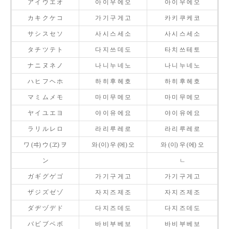
ア イ ウ エ オ
아 이 우 에 오
아 이 우 에 오
カ キ ク ケ コ
가 기 구 게 고
카 키 쿠 케 코
サ シ ス セ ソ
사 시 스 세 소
사 시 스 세 소
タ チ ツ テ ト
다 지 쓰 데 도
타 치 쓰 테 토
ナ ニ ヌ ネ ノ
나 니 누 네 노
나 니 누 네 노
ハ ヒ フ ヘ ホ
하 히 후 헤 호
하 히 후 헤 호
マ ミ ム メ モ
마 미 무 메 모
마 미 무 메 모
ヤ イ ユ エ ヨ
야 이 유 에 요
야 이 유 에 요
ラ リ ル レ ロ
라 리 루 레 로
라 리 루 레 로
ワ (ヰ) ウ (ヱ) ヲ
와 (이) 우 (에) 오
와 (이) 우 (에) 오
ン
ㄴ
ガ ギ グ ゲ ゴ
가 기 구 게 고
가 기 구 게 고
ザ ジ ズ ゼ ゾ
자 지 즈 제 조
자 지 즈 제 조
ダ ヂ ヅ デ ド
다 지 즈 데 도
다 지 즈 데 도
バ ビ ブ ベ ボ
바 비 부 베 보
바 비 부 베 보