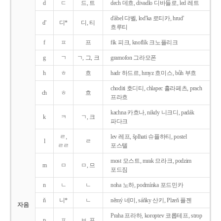
d
ㄷ
드, 트
dech 데흐, divadlo 디바들로, led 레트
d'ábel 댜벨, lod'ka 로티카, hrud'
d'
디*
디, 티
흐루티
f
ㅍ
프
fík 피크, knoflík 크노플리크
g
ㄱ
ㄱ, 그, 크
gramofon 그라모폰
h
ㅎ
흐
hadr 하드르, hmyz 흐미스, bůh 부흐
choditi 호디티, chlapec 흘라페츠, prach
ch
ㅎ
흐
프라흐
kachna 카흐나, nikdy 니크디, padák
k
ㅋ
ㄱ, 크
파다크
ㄹ,
lev 레프, šplhati 슈플하티, postel
l
ㄹ
ㄹㄹ
포스텔
most 모스트, mrak 므라크, podzim
m
ㅁ
ㅁ, 므
포드짐
n
ㄴ
ㄴ
noha 노하, podmínka 포드민카
ň
니*
ㄴ
němý 네미, sáňky 산키, Plzeň 플젠
자음
Praha 프라하, koroptev 코롭테프, strop
p
ㅍ
ㅂ, 프