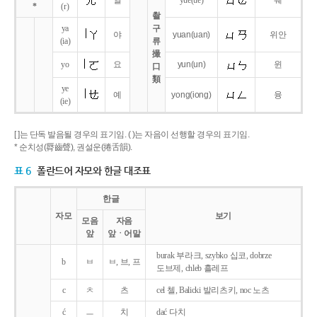
얼
yue
(ue)
웨
*
(r)
촬
ya
구
야
yuan
(uan)
위안
(ia)
류
撮
yo
요
yun
(un)
윈
口
類
ye
예
yong
(iong)
융
(ie)
[ ]는 단독 발음될 경우의 표기임. ( )는 자음이 선행할 경우의 표기임.
* 순치성(脣齒聲), 권설운(捲舌韻).
표 6
폴란드어 자모와 한글 대조표
한글
자모
보기
모음
자음
앞
앞ㆍ어말
burak 부라크, szybko 십코, dobrze
b
ㅂ
ㅂ, 브, 프
도브제, chleb 흘레프
c
ㅊ
츠
cel 첼, Balicki 발리츠키, noc 노츠
ć
ㅡ
치
dać 다치