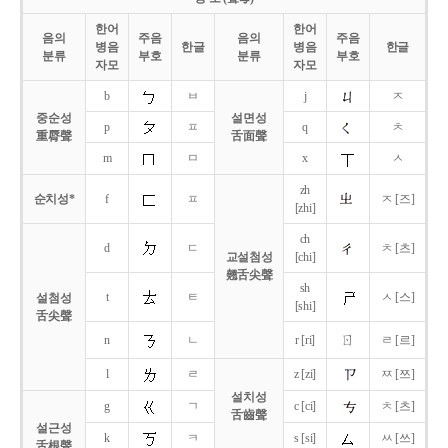
한어
한어
음의
주음
음의
주음
병음
한글
병음
한글
분류
부호
분류
부호
자모
자모
b
ㅂ
j
ㅈ
중순성
설면성
p
ㅍ
q
ㅊ
重脣聲
舌面聲
m
ㅁ
x
ㅅ
zh
순치성*
f
ㅍ
ㅈ [즈]
[zhi]
ch
d
ㄷ
ㅊ [츠]
교설첨성
[chi]
翹舌尖聲
sh
t
ㅌ
ㅅ [스]
설첨성
[shi]
舌尖聲
ㄖ
n
ㄴ
r [ri]
ㄹ [르]
l
ㄹ
z [zi]
ㅉ [쯔]
설치성
g
ㄱ
c [ci]
ㅊ [츠]
舌齒聲
설근성
k
ㅋ
s [si]
ㅆ [쓰]
舌根聲