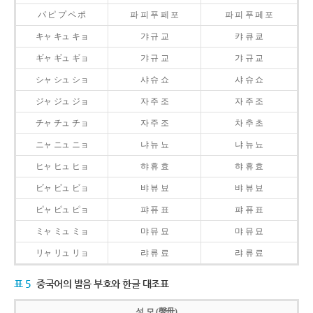
パ ピ プ ペ ポ
파 피 푸 페 포
파 피 푸 페 포
キャ キュ キョ
갸 규 교
캬 큐 쿄
ギャ ギュ ギョ
갸 규 교
갸 규 교
シャ シュ ショ
샤 슈 쇼
샤 슈 쇼
ジャ ジュ ジョ
자 주 조
자 주 조
チャ チュ チョ
자 주 조
차 추 초
ニャ ニュ ニョ
냐 뉴 뇨
냐 뉴 뇨
ヒャ ヒュ ヒョ
햐 휴 효
햐 휴 효
ビャ ビュ ビョ
뱌 뷰 뵤
뱌 뷰 뵤
ピャ ピュ ピョ
퍄 퓨 표
퍄 퓨 표
ミャ ミュ ミョ
먀 뮤 묘
먀 뮤 묘
リャ リュ リョ
랴 류 료
랴 류 료
표 5
중국어의 발음 부호와 한글 대조표
성 모 (聲母)