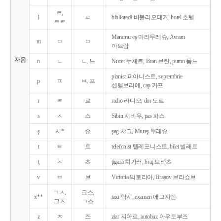
ㄹ,
l
ㄹ
bibliotecǎ 비블리오테커, hotel 호텔
ㄹㄹ
Maramureş 마라무레슈, Avram
m
ㅁ
ㅁ
아브람
자음
n
ㄴ
ㄴ, 느
Nucet 누체트, Bran 브란, pumn 품느
pianist 피아니스트, septembrie
p
ㅍ
ㅂ, 프
셉템브리에, cap 카프
r
ㄹ
르
radio 라디오, dor 도르
s
ㅅ
스
Sibiu 시비우, pas 파스
ş
시*
슈
şag 샤그, Mureş 무레슈
t
ㅌ
트
telefonist 텔레포니스트, bilet 빌레트
ţ
ㅊ
츠
ţigarǎ 치가러, braţ 브라츠
v
ㅂ
브
Victoria 빅토리아, Braşov 브라쇼브
ㄱㅅ,
크스,
x**
taxi 탁시, examen 에그자멘
그ㅈ
ㄱ스
z
ㅈ
즈
ziar 지아르, autobuz 아우토부즈