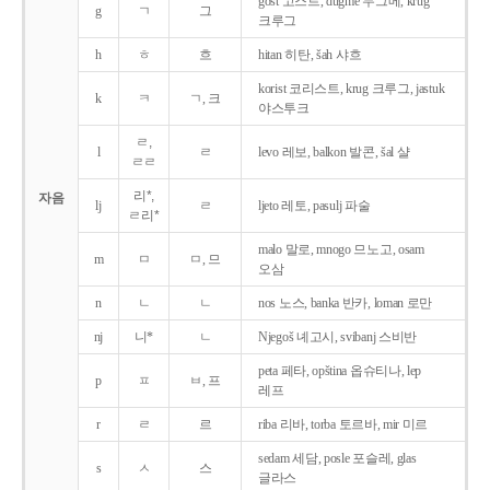
gost 고스트, dugme 두그메, krug
g
ㄱ
그
크루그
h
ㅎ
흐
hitan 히탄, šah 샤흐
korist 코리스트, krug 크루그, jastuk
k
ㅋ
ㄱ, 크
야스투크
ㄹ,
l
ㄹ
levo 레보, balkon 발콘, šal 샬
ㄹㄹ
리*,
자음
lj
ㄹ
ljeto 레토, pasulj 파술
ㄹ리*
malo 말로, mnogo 므노고, osam
m
ㅁ
ㅁ, 므
오삼
n
ㄴ
ㄴ
nos 노스, banka 반카, loman 로만
nj
니*
ㄴ
Njegoš 녜고시, svibanj 스비반
peta 페타, opština 옵슈티나, lep
p
ㅍ
ㅂ, 프
레프
r
ㄹ
르
riba 리바, torba 토르바, mir 미르
sedam 세담, posle 포슬레, glas
s
ㅅ
스
글라스