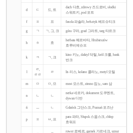
dach 다흐, zdrowy 즈드로비, słodki
d
ㄷ
드, 트
스워트키, pod 포트
f
ㅍ
프
fasola 파솔라, befsztyk 베프슈티크
g
ㄱ
ㄱ, 그, 크
góra 구라, grad 그라트, targ 타르크
herbata 헤르바타, Hrubieszów
h
ㅎ
흐
흐루비에슈프
kino 키노, daktyl 닥틸, król 크룰, bank
k
ㅋ
ㄱ, 크
반크
ㄹ,
l
ㄹ
lis 리스, kolano 콜라노, motyl 모틸
ㄹㄹ
m
ㅁ
ㅁ, 므
most 모스트, zimno 짐노, sam 삼
nerka 네르카, dokument 도쿠멘트,
n
ㄴ
ㄴ
dywan 디반
ń
ㅡ
ㄴ
Gdańsk 그단스크, Poznań 포즈난
para 파라, Słupsk 스웁스크, chłop
p
ㅍ
ㅂ, 프
흐워프
rower 로베르, garnek 가르네크, sznur