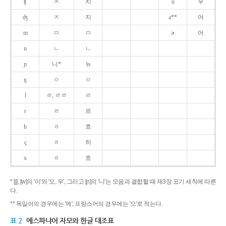
ʧ
ㅊ
치
u
우
ʤ
ㅈ
지
ə**
어
m
ㅁ
ㅁ
ɚ
어
n
ㄴ
ㄴ
ɲ
니*
뉴
ŋ
ㅇ
ㅇ
l
ㄹ, ㄹㄹ
ㄹ
r
ㄹ
르
h
ㅎ
흐
ç
ㅎ
히
x
ㅎ
흐
* [j], [w]의 '이'와 '오, 우', 그리고 [ɲ]의 '니'는 모음과 결합할 때 제3장 표기 세칙에 따른
다.
** 독일어의 경우에는 '에', 프랑스어의 경우에는 '으'로 적는다.
표 2
에스파냐어 자모와 한글 대조표