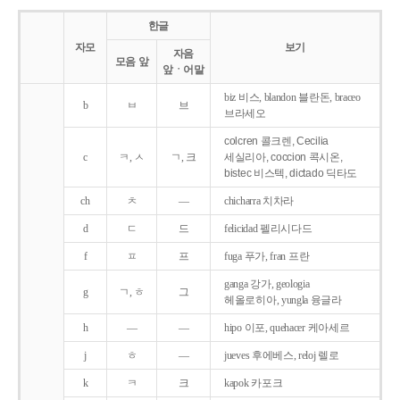
한글
자모
보기
자음
모음 앞
앞ㆍ어말
biz 비스, blandon 블란돈, braceo
b
ㅂ
브
브라세오
colcren 콜크렌, Cecilia
c
ㅋ, ㅅ
ㄱ, 크
세실리아, coccion 콕시온,
bistec 비스텍, dictado 딕타도
ch
ㅊ
―
chicharra 치차라
d
ㄷ
드
felicidad 펠리시다드
f
ㅍ
프
fuga 푸가, fran 프란
ganga 강가, geologia
g
ㄱ, ㅎ
그
헤올로히아, yungla 융글라
h
―
―
hipo 이포, quehacer 케아세르
j
ㅎ
―
jueves 후에베스, reloj 렐로
k
ㅋ
크
kapok 카포크