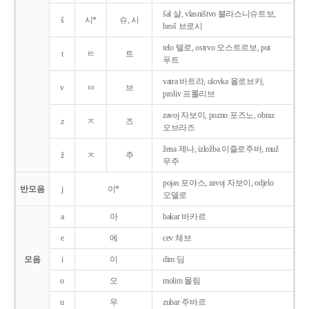
šal 샬, vlasništvo 블라스니슈트보,
š
시*
슈, 시
broš 브로시
telo 텔로, ostrvo 오스트르보, put
t
ㅌ
트
푸트
vatra 바트라, olovka 올로브카,
v
ㅂ
브
proliv 프롤리브
zavoj 자보이, pozno 포즈노, obraz
z
ㅈ
즈
오브라즈
žena 제나, izložba 이즐로주바, muž
ž
ㅈ
주
무주
pojas 포야스, zavoj 자보이, odjelo
반모음
j
이*
오델로
a
아
bakar 바카르
e
에
cev 체브
모음
i
이
dim 딤
o
오
molim 몰림
u
우
zubar 주바르