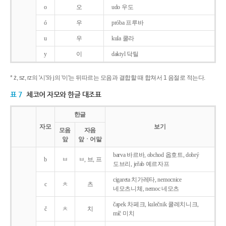
o
오
udo 우도
ó
우
próba 프루바
u
우
kula 쿨라
y
이
daktyl 닥틸
* ż, sz, rz의 '시'와 j의 '이'는 뒤따르는 모음과 결합할 때 합쳐서 1 음절로 적는다.
표 7
체코어 자모와 한글 대조표
한글
자모
보기
모음
자음
앞
앞ㆍ어말
barva 바르바, obchod 옵호트, dobrý
b
ㅂ
ㅂ, 브, 프
도브리, jeřab 예르자프
cigareta 치가레타, nemocnice
c
ㅊ
츠
네모츠니체, nemoc 네모츠
čapek 차페크, kulečnik 쿨레치니크,
č
ㅊ
치
míč 미치