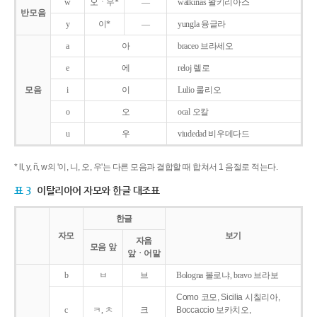
w
오ㆍ우*
―
walkirias 왈키리아스
반모음
y
이*
―
yungla 융글라
a
아
braceo 브라세오
e
에
reloj 렐로
모음
i
이
Lulio 룰리오
o
오
ocal 오칼
u
우
viudedad 비우데다드
* ll, y, ñ, w의 '이, 니, 오, 우'는 다른 모음과 결합할 때 합쳐서 1 음절로 적는다.
표 3
이탈리아어 자모와 한글 대조표
한글
자모
보기
자음
모음 앞
앞ㆍ어말
b
ㅂ
브
Bologna 볼로냐, bravo 브라보
Como 코모, Sicilia 시칠리아,
c
ㅋ, ㅊ
크
Boccaccio 보카치오,