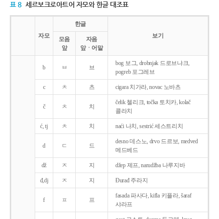
표 8
세르보크로아트어 자모와 한글 대조표
한글
자모
보기
모음
자음
앞
앞ㆍ어말
bog 보그, drobnjak 드로브냐크,
b
ㅂ
브
pogreb 포그레브
c
ㅊ
츠
cigara 치가라, novac 노바츠
čelik 첼리크, točka 토치카, kolač
č
ㅊ
치
콜라치
ć, tj
ㅊ
치
naći 나치, sestrić 세스트리치
desno 데스노, drvo 드르보, medved
d
ㄷ
드
메드베드
dž
ㅈ
지
džep 제프, narudžba 나루지바
đ,dj
ㅈ
지
Ðurađ 주라지
fasada 파사다, kifla 키플라, šaraf
f
ㅍ
프
샤라프