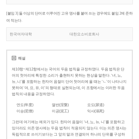
[붙임 3] 둘 이상의 단어로 이루어진 고유 명사를 붙여 쓰는 경우에도 붙임 2에 준하
여 적는다.
한국여자대학
대한요소비료회사
해설
제10항~제12항에서는 국어의 두음 법칙을 규정하였다. 두음 법칙은 단
어의 첫머리에 특정한 소리가 출현하지 못하는 현상을 말한다. ‘녀, 뇨,
뉴, 니’를 포함하는 한자어 음절이 단어 첫머리에 올 때는 ‘ㄴ’이 나타나지
못하여 ‘여, 요, 유, 이’의 형태로 실현되는데, 이 조항에서는 이러한 두음
법칙의 내용을 규정하였다.
연도(年度)
열반(涅槃)
요도(尿道)
이승(尼僧)
이공(泥工)
익사(溺死)
그런데 여기에는 예외가 있다. 한자어 음절이 ‘녀, 뇨, 뉴, 니’를 포함하고
있더라도 의존 명사에는 두음 법칙이 적용되지 않는다. 이는 의존 명사는
독립적으로 쓰이기보다는 그 앞의 말과 연결되어 하나의 단위를 구성하