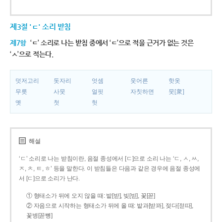
제3절 'ㄷ' 소리 받침
제7항
‘ㄷ’ 소리로 나는 받침 중에서 ‘ㄷ’으로 적을 근거가 없는 것은
‘ㅅ’으로 적는다.
덧저고리
돗자리
엇셈
웃어른
핫옷
무릇
사뭇
얼핏
자칫하면
뭇[衆]
옛
첫
헛
해설
‘ㄷ’ 소리로 나는 받침이란, 음절 종성에서 [ㄷ]으로 소리 나는 ‘ㄷ, ㅅ, ㅆ,
ㅈ, ㅊ, ㅌ, ㅎ’ 등을 말한다. 이 받침들은 다음과 같은 경우에 음절 종성에
서 [ㄷ]으로 소리가 난다.
① 형태소가 뒤에 오지 않을 때: 밭[받], 빚[빋], 꽃[꼳]
② 자음으로 시작하는 형태소가 뒤에 올 때: 밭과[받꽈], 젖다[젇따],
꽃병[꼳뼝]