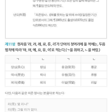
상 구분한 일 년 동안의 기간. 또는 앞의 말에 해당하는 그
해. ¶ 졸업 연도/제작 연도.
년도(年度)
「의존명사」((해를 뜻하는 말 뒤에 쓰여)) 일정한 기간
단위로서의 그해. ¶ 1985년도 출생자/1970년도 졸업
식/1990년도 예산안.
제11항
한자음 ‘랴, 려, 례, 료, 류, 리’가 단어의 첫머리에 올 적에는, 두음
법칙에 따라 ‘야, 여, 예, 요, 유, 이’로 적는다.(ㄱ을 취하고, ㄴ을 버림.)
ㄱ
ㄴ
ㄱ
ㄴ
양심(良心)
량심
용궁(龍宮)
룡궁
역사(歷史)
력사
유행(流行)
류행
예의(禮儀)
례의
이발(理髮)
리발
다만, 다음과 같은 의존 명사는 본음대로 적는다.
리(里): 몇 리냐?
리(理): 그럴 리가 없다.