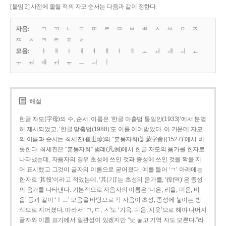
[붙임 2] 사전에 올릴 적의 자모 순서는 다음과 같이 정한다.
자음:
ㄱ
ㄲ
ㄴ
ㄷ
ㄸ
ㄹ
ㅁ
ㅂ
ㅃ
ㅅ
ㅆ
ㅇ
ㅈ
ㅉ
ㅊ
ㅋ
ㅌ
ㅍ
ㅎ
모음:
ㅏ
ㅐ
ㅑ
ㅒ
ㅓ
ㅔ
ㅕ
ㅖ
ㅗ
ㅘ
ㅙ
ㅚ
ㅛ
ㅜ
ㅝ
ㅞ
ㅟ
ㅠ
ㅡ
ㅢ
ㅣ
해설
한글 자모(字母)의 수, 순서, 이름은 ‘한글 마춤법 통일안(1933)’에서 분명
히 제시되었고, ‘한글 맞춤법(1988)’도 이를 이어받았다. 이 가운데 자모
의 이름과 순서는 최세진(崔世珍)의 “훈몽자회(訓蒙字會)(1527)”에서 비
롯한다. 최세진은 “훈몽자회” 범례(凡例)에서 한글 자모의 음가를 한자로
나타냈는데, 자음자의 경우 초성에 쓰인 것과 종성에 쓰인 것을 짝을 지
어 표시했고 그것이 글자의 이름으로 굳어졌다. 예를 들어 ‘ㄱ’ 아래에는
한자로 ‘其役’이라고 적었는데, ‘其(기)’는 초성의 음가를, ‘役(역)’은 종성
의 음가를 나타낸다. 기본적으로 자음자의 이름은 ‘니은, 리을, 미음, 비
읍’ 등과 같이 ‘ㅣㅡ’ 모음을 바탕으로 각 자음이 초성, 종성에 놓이는 방
식으로 지어졌다. 따라서 ‘ㄱ, ㄷ, ㅅ’도 ‘기윽, 디읃, 시읏’으로 해야 나머지
글자와 이름 표기에서 일관성이 있겠지만 “낫 놓고 기역 자도 모른다.”라