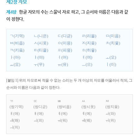
제2장 자모
제4항
한글 자모의 수는 스물넉 자로 하고, 그 순서와 이름은 다음과 같
이 정한다.
ㄱ(기역)
ㄴ(니은)
ㄷ(디귿)
ㄹ(리을)
ㅁ(미음)
ㅂ(비읍)
ㅅ(시옷)
ㅇ(이응)
ㅈ(지읒)
ㅊ(치읓)
ㅋ(키읔)
ㅌ(티읕)
ㅍ(피읖)
ㅎ(히읗)
ㅏ(아)
ㅑ(야)
ㅓ(어)
ㅕ(여)
ㅗ(오)
ㅛ(요)
ㅜ(우)
ㅠ(유)
ㅡ(으)
ㅣ(이)
[붙임 1] 위의 자모로써 적을 수 없는 소리는 두 개 이상의 자모를 어울러서 적되, 그
순서와 이름은 다음과 같이 정한다.
ㄲ
ㄸ
ㅃ
ㅆ
ㅉ
(쌍기역)
(쌍디귿)
(쌍비읍)
(쌍시옷)
(쌍지읒)
ㅐ(애)
ㅒ(얘)
ㅔ(에)
ㅖ(예)
ㅘ(와)
ㅙ(왜)
ㅚ(외)
ㅝ(워)
ㅞ(웨)
ㅟ(위)
ㅢ(의)