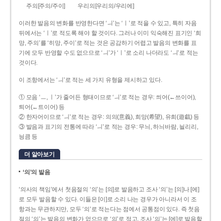
주의[주의/주이]
우리의[우리의/우리에]
이러한 발음의 변화를 반영한다면 ‘ㅢ’는 ‘ㅣ’로 적을 수 있고, 특히 자음
뒤에서는 ‘ㅣ’로 적도록 해야 할 것이다. 그러나 이미 익숙해진 표기인 ‘희
망, 주의’를 ‘히망, 주이’로 적는 것은 공감하기 어렵고 발음의 변화를 표
기에 모두 반영할 수도 없으므로 ‘ㅢ’가 ‘ㅣ’로 소리 나더라도 ‘ㅢ’로 적는
것이다.
이 조항에서는 ‘ㅢ’로 적는 세 가지 유형을 제시하고 있다.
① 모음 ‘ㅡ, ㅣ’가 줄어든 형태이므로 ‘ㅢ’로 적는 경우: 씌어(←쓰이어),
틔어(←트이어) 등
② 한자어이므로 ‘ㅢ’로 적는 경우: 의의(意義), 희망(希望), 유희(遊戱) 등
③ 발음과 표기의 전통에 따라 ‘ㅢ’로 적는 경우: 무늬, 하늬바람, 늴리리,
닁큼 등
더 알아보기
‘의’의 발음
‘의사의 책임’에서 첫음절의 ‘의’는 [의]로 발음하고 조사 ‘의’는 [의]나 [에]
로 모두 발음할 수 있다. 이들은 [이]로 소리 나는 경우가 아니라서 이 조
항과는 무관하지만, 모두 ‘의’로 적는다는 점에서 공통점이 있다. 즉 첫음
절의 ‘의’는 발음의 변화가 없으므로 ‘의’로 적고, 조사 ‘의’는 [에]로 발음할