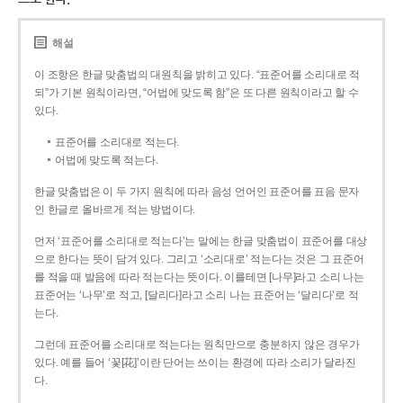
해설
이 조항은 한글 맞춤법의 대원칙을 밝히고 있다. “표준어를 소리대로 적
되”가 기본 원칙이라면, “어법에 맞도록 함”은 또 다른 원칙이라고 할 수
있다.
표준어를 소리대로 적는다.
어법에 맞도록 적는다.
한글 맞춤법은 이 두 가지 원칙에 따라 음성 언어인 표준어를 표음 문자
인 한글로 올바르게 적는 방법이다.
먼저 ‘표준어를 소리대로 적는다’는 말에는 한글 맞춤법이 표준어를 대상
으로 한다는 뜻이 담겨 있다. 그리고 ‘소리대로’ 적는다는 것은 그 표준어
를 적을 때 발음에 따라 적는다는 뜻이다. 이를테면 [나무]라고 소리 나는
표준어는 ‘나무’로 적고, [달리다]라고 소리 나는 표준어는 ‘달리다’로 적
는다.
그런데 표준어를 소리대로 적는다는 원칙만으로 충분하지 않은 경우가
있다. 예를 들어 ‘꽃[花]’이란 단어는 쓰이는 환경에 따라 소리가 달라진
다.