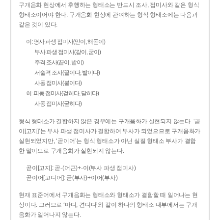
구개음화 현상에서 후행하는 형태소는 반드시 조사, 접미사와 같은 형식
형태소이어야 한다. 구개음화 현상에 관여하는 형식 형태소에는 다음과
같은 것이 있다.
이: 명사 파생 접미사(맏이, 해돋이)
부사 파생 접미사(같이, 굳이)
주격 조사(끝이, 밭이)
서술격 조사(끝이다, 밭이다)
사동 접미사(붙이다)
히: 피동 접미사(걷히다, 닫히다)
사동 접미사(굳히다)
형식 형태소가 결합하지 않은 경우에는 구개음화가 실현되지 않는다. ‘곧
이[고지]’는 부사 파생 접미사가 결합하여 부사가 되었으므로 구개음화가
실현되었지만, ‘곧이어’는 형식 형태소가 아닌 실질 형태소 부사가 결합
한 말이므로 구개음화가 실현되지 않는다.
곧이[고지]: 곧-­(어근)+­-이(부사 파생 접미사)
곧이어[고디어]: 곧(부사)+이어(부사)
현재 표준어에서 구개음화는 형태소와 형태소가 결합할 때 일어나는 현
상이다. 그러므로 ‘마디, 견디다’와 같이 하나의 형태소 내부에서는 구개
음화가 일어나지 않는다.