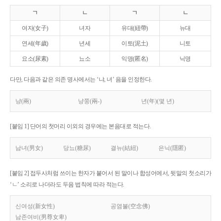
ㄱ
ㄴ
ㄱ
ㄴ
여자(女子)
녀자
유대(紐帶)
뉴대
연세(年歲)
년세
이토(泥土)
니토
요소(尿素)
뇨소
익명(匿名)
닉명
다만, 다음과 같은 의존 명사에서는 ‘냐, 녀’ 음을 인정한다.
냥(兩)
냥쭝(兩-)
년(年)(몇 년)
[붙임 1] 단어의 첫머리 이외의 경우에는 본음대로 적는다.
남녀(男女)
당뇨(糖尿)
결뉴(結紐)
은닉(隱匿)
[붙임 2] 접두사처럼 쓰이는 한자가 붙어서 된 말이나 합성어에서, 뒷말의 첫소리가
‘ㄴ’ 소리로 나더라도 두음 법칙에 따라 적는다.
신여성(新女性)
공염불(空念佛)
남존여비(男尊女卑)