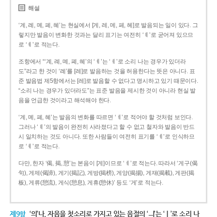
해설
‘계, 례, 몌, 폐, 혜’는 현실에서 [게, 레, 메, 페, 헤]로 발음되는 일이 있다. 그
렇지만 발음이 변화한 것과는 달리 표기는 여전히 ‘ㅖ’로 굳어져 있으므
로 ‘ㅖ’로 적는다.
조항에서 “‘계, 례, 몌, 폐, 혜’의 ‘ㅖ’는 ‘ㅔ’로 소리 나는 경우가 있더라
도”라고 한 것이 ‘례’를 [레]로 발음하는 것을 허용한다는 뜻은 아니다. 표
준 발음법 제5항에서는 [레]로 발음할 수 없다고 명시하고 있기 때문이다.
“소리 나는 경우가 있더라도”는 표준 발음을 제시한 것이 아니라 현실 발
음을 언급한 것이라고 해석해야 한다.
‘계, 몌, 폐, 혜’는 발음의 변화를 따르면 ‘ㅔ’로 적어야 할 것처럼 보인다.
그러나 ‘ㅖ’의 발음이 완전히 사라졌다고 할 수 없고 철자와 발음이 반드
시 일치하는 것도 아니다. 또한 사람들이 여전히 표기를 ‘ㅖ’로 인식하므
로 ‘ㅖ’로 적는다.
다만, 한자 ‘偈, 揭, 憩’는 본음이 [게]이므로 ‘ㅔ’로 적는다. 따라서 ‘게구(偈
句), 게제(偈諦), 게기(揭記), 게방(揭榜), 게양(揭揚), 게재(揭載), 게판(揭
板), 게류(憩流), 게식(憩息), 게휴(憩休)’ 등도 ‘게’로 적는다.
제9항
‘의’나, 자음을 첫소리로 가지고 있는 음절의 ‘ㅢ’는 ‘ㅣ’로 소리 나