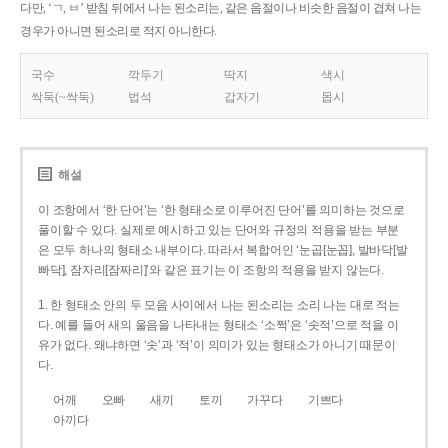
다만, ‘ㄱ, ㅂ’ 받침 뒤에서 나는 된소리는, 같은 음절이나 비슷한 음절이 겹쳐 나는
경우가 아니면 된소리로 적지 아니한다.
국수
깍두기
딱지
색시
싹둑(~싹둑)
법석
갑자기
몹시
해설
이 조항에서 ‘한 단어’는 ‘한 형태소로 이루어진 단어’를 의미하는 것으로
풀이할 수 있다. 실제로 예시하고 있는 단어와 규정의 적용을 받는 부분
은 모두 하나의 형태소 내부이다. 따라서 복합어인 ‘눈곱[눈꼽], 발바닥[발
빠닥], 잠자리[잠짜리]’와 같은 표기는 이 조항의 적용을 받지 않는다.
1. 한 형태소 안의 두 모음 사이에서 나는 된소리는 소리 나는 대로 적는
다. 예를 들어 새의 울음을 나타내는 형태소 ‘소쩍’은 ‘솟적’으로 적을 이
유가 없다. 왜냐하면 ‘솟’과 ‘적’이 의미가 있는 형태소가 아니기 때문이
다.
어깨
오빠
새끼
토끼
가꾸다
기쁘다
아끼다