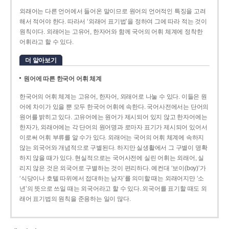
외래어는 다른 언어에서 들어온 말이므로 원어의 언어적인 특징을 고려
해서 적어야 한다. 따라서 ‘외래어 표기법’을 정하여 그에 따라 적는 것이
원칙이다. 외래어는 고유어, 한자어와 함께 국어의 어휘 체계에 정착한
어휘라고 할 수 있다.
더 알아보기
원어에 따른 한국어 어휘 체계
한국어의 어휘 체계는 고유어, 한자어, 외래어로 나눌 수 있다. 이들은 원
어에 차이가 있을 뿐 모두 한국어 어휘에 속한다. 국어사전에서는 단어의
원어를 밝히고 있다. 고유어에는 원어가 제시되어 있지 않고 한자어에는
한자가, 외래어에는 각 단어의 원어명과 로마자 표기가 제시되어 있어서
이로써 어휘 부류를 알 수가 있다. 외래어는 국어의 어휘 체계에 속하지
않는 외국어와 개념적으로 구별된다. 하지만 실생활에서 그 구별이 명확
하지 않을 때가 있다. 현실적으로는 국어사전에 실린 어휘는 외래어, 실
리지 않은 것은 외국어로 구별하는 것이 편리하다. 예컨대 ‘보이(boy)’가
‘식당이나 호텔 따위에서 접대하는 남자’를 의미할 때는 외래어지만 ‘소
년’의 뜻으로 쓰일 때는 외국어라고 할 수 있다. 외국어를 표기할 때도 외
래어 표기법의 원칙을 준용하는 일이 많다.