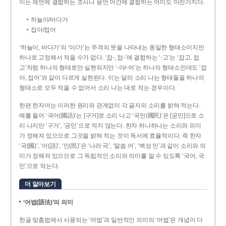
이는 체언에 결합하는 조사나 용언 어간에 결합하는 어미도 마찬가지다.
하늘이/바다가
잡아/접어
‘하늘이, 바다가’의 ‘이/가’는 주격의 뜻을 나타내는 동일한 형태소이지만
하나로 고정해서 적을 수가 없다. ‘잡-, 접-’에 결합하는 ‘-고’는 ‘잡고, 접
고’처럼 하나의 형태로만 실현되지만 ‘-아/-어’는 하나의 형태소인데도 ‘잡
아, 접어’와 같이 다르게 실현된다. 이는 달리 소리 나는 형태들을 하나의
형태소로 모두 적을 수 없어서 소리 나는 대로 적는 경우이다.
한편 한자어는 이러한 원리와 관계없이 각 글자의 소리를 밝혀 적는다.
예를 들어 ‘국어(國語)’는 [구거]로 소리 나고 ‘국민(國民)’은 [궁민]으로 소
리 나지만 ‘구거’, ‘궁민’으로 적지 않는다. 한자 하나하나는 소리와 의미
가 정해져 있으므로 그것을 밝혀 적는 것이 독서에 효율적이다. 즉 한자
‘국(國)’, ‘어(語)’, ‘민(民)’은 ‘나라 국’, ‘말씀 어’, ‘백성 민’과 같이 소리와 의
미가 정해져 있으므로 그 독립적인 소리와 의미를 알 수 있도록 ‘국어, 국
민’으로 적는다.
더 알아보기
‘어법(語法)’의 의미
한글 맞춤법에서 사용되는 ‘어법’과 일반적인 의미의 ‘어법’은 개념이 다