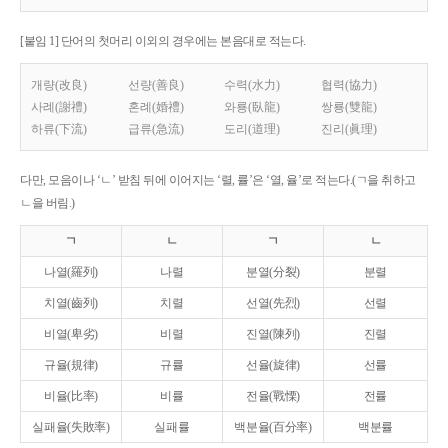
[붙임 1] 단어의 첫머리 이외의 경우에는 본음대로 적는다.
개량(改良)
선량(善良)
수력(水力)
협력(協力)
사례(謝禮)
혼례(婚禮)
와룡(臥龍)
쌍룡(雙龍)
하류(下流)
급류(急流)
도리(道理)
진리(眞理)
다만, 모음이나 ‘ㄴ’ 받침 뒤에 이어지는 ‘렬, 률’은 ‘열, 율’로 적는다.(ㄱ을 취하고
ㄴ을 버림.)
ㄱ
ㄴ
ㄱ
ㄴ
나열(羅列)
나렬
분열(分裂)
분렬
치열(齒列)
치렬
선열(先烈)
선렬
비열(卑劣)
비렬
진열(陳列)
진렬
규율(規律)
규률
선율(旋律)
선률
비율(比率)
비률
전율(戰慄)
전률
실패율(失敗率)
실패률
백분율(百分率)
백분률