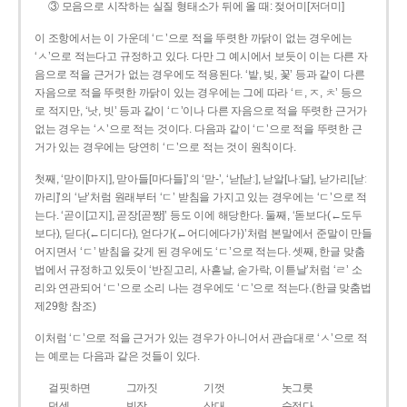
③ 모음으로 시작하는 실질 형태소가 뒤에 올 때: 젖어미[저더미]
이 조항에서는 이 가운데 ‘ㄷ’으로 적을 뚜렷한 까닭이 없는 경우에는
‘ㅅ’으로 적는다고 규정하고 있다. 다만 그 예시에서 보듯이 이는 다른 자
음으로 적을 근거가 없는 경우에도 적용된다. ‘밭, 빚, 꽃’ 등과 같이 다른
자음으로 적을 뚜렷한 까닭이 있는 경우에는 그에 따라 ‘ㅌ, ㅈ, ㅊ’ 등으
로 적지만, ‘낫, 빗’ 등과 같이 ‘ㄷ’이나 다른 자음으로 적을 뚜렷한 근거가
없는 경우는 ‘ㅅ’으로 적는 것이다. 다음과 같이 ‘ㄷ’으로 적을 뚜렷한 근
거가 있는 경우에는 당연히 ‘ㄷ’으로 적는 것이 원칙이다.
첫째, ‘맏이[마지], 맏아들[마다들]’의 ‘맏-’, ‘낟[낟ː], 낟알[나ː달], 낟가리[낟ː
까리]’의 ‘낟’처럼 원래부터 ‘ㄷ’ 받침을 가지고 있는 경우에는 ‘ㄷ’으로 적
는다. ‘곧이[고지], 곧장[곧짱]’ 등도 이에 해당한다. 둘째, ‘돋보다(←도두
보다), 딛다(←디디다), 얻다가(←어디에다가)’처럼 본말에서 준말이 만들
어지면서 ‘ㄷ’ 받침을 갖게 된 경우에도 ‘ㄷ’으로 적는다. 셋째, 한글 맞춤
법에서 규정하고 있듯이 ‘반짇고리, 사흗날, 숟가락, 이튿날’처럼 ‘ㄹ’ 소
리와 연관되어 ‘ㄷ’으로 소리 나는 경우에도 ‘ㄷ’으로 적는다.(한글 맞춤법
제29항 참조)
이처럼 ‘ㄷ’으로 적을 근거가 있는 경우가 아니어서 관습대로 ‘ㅅ’으로 적
는 예로는 다음과 같은 것들이 있다.
걸핏하면
그까짓
기껏
놋그릇
덧셈
빗장
삿대
숫접다