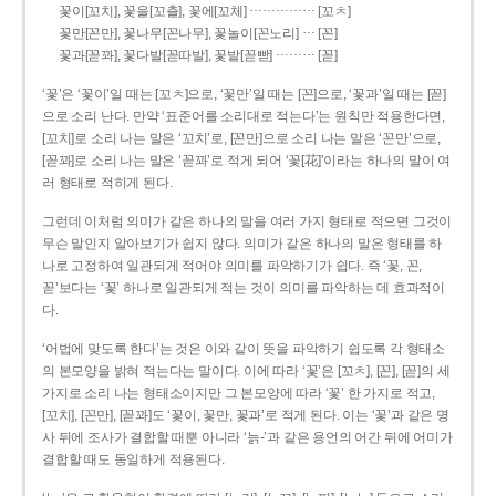
……………
꽃이[꼬치], 꽃을[꼬츨], 꽃에[꼬체]
[꼬ㅊ]
…
꽃만[꼰만], 꽃나무[꼰나무], 꽃놀이[꼰노리]
[꼰]
………
꽃과[꼳꽈], 꽃다발[꼳따발], 꽃밭[꼳빧]
[꼳]
‘꽃’은 ‘꽃이’일 때는 [꼬ㅊ]으로, ‘꽃만’일 때는 [꼰]으로, ‘꽃과’일 때는 [꼳]
으로 소리 난다. 만약 ‘표준어를 소리대로 적는다’는 원칙만 적용한다면,
[꼬치]로 소리 나는 말은 ‘꼬치’로, [꼰만]으로 소리 나는 말은 ‘꼰만’으로,
[꼳꽈]로 소리 나는 말은 ‘꼳꽈’로 적게 되어 ‘꽃[花]’이라는 하나의 말이 여
러 형태로 적히게 된다.
그런데 이처럼 의미가 같은 하나의 말을 여러 가지 형태로 적으면 그것이
무슨 말인지 알아보기가 쉽지 않다. 의미가 같은 하나의 말은 형태를 하
나로 고정하여 일관되게 적어야 의미를 파악하기가 쉽다. 즉 ‘꽃, 꼰,
꼳’보다는 ‘꽃’ 하나로 일관되게 적는 것이 의미를 파악하는 데 효과적이
다.
‘어법에 맞도록 한다’는 것은 이와 같이 뜻을 파악하기 쉽도록 각 형태소
의 본모양을 밝혀 적는다는 말이다. 이에 따라 ‘꽃’은 [꼬ㅊ], [꼰], [꼳]의 세
가지로 소리 나는 형태소이지만 그 본모양에 따라 ‘꽃’ 한 가지로 적고,
[꼬치], [꼰만], [꼳꽈]도 ‘꽃이, 꽃만, 꽃과’로 적게 된다. 이는 ‘꽃’과 같은 명
사 뒤에 조사가 결합할 때뿐 아니라 ‘늙-’과 같은 용언의 어간 뒤에 어미가
결합할 때도 동일하게 적용된다.