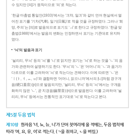
수 있지만 [의]가 원칙이므로 ‘의’로 적는다.
‘한글 마춤법 통일안(1933)’에서는 ‘긔챠, 일긔’와 같이 언어 현실에서 멀
어진 표기를 ‘기차(汽車), 일기(日氣)’로 적을 것을 규정하였다. 그러나 ‘희
망, 주의’는 [의]로 발음되므로 표기도 ‘ㅢ’로 한다고 규정하였다. ‘한글 맞
춤법(1988)’에서는 발음의 변화는 인정하면서 표기는 기존대로 유지하
였다.
‘늬’의 발음과 표기
‘늴리리, 무늬’ 등의 ‘늬’를 ‘니’로 읽지만 표기는 ‘늬’로 하는 것을 ‘ㄴ’의 음
가와 관련하여 설명하기도 한다. ‘무늬’의 ‘ㄴ’은 ‘어머니’의 ‘ㄴ’과 음가가
다르므로 이를 고려하여 ‘늬’로 적는다는 견해이다. 이에 따르면 ‘ㄴ’은
‘ㅣ(ㅑ, ㅕ, ㅛ, ㅠ)’와 결합하면 ‘어머니, 읽으니까’에서의 [니]처럼 경구개
음(硬口蓋音) [ɲ]으로 발음되지만, ‘늴리리, 무늬’ 등의 ‘늬’에서는 구개음
화하지 않은 ‘ㄴ’, 곧 치경음(齒莖音) [n]으로 발음된다. 이를 고려하여 ‘늴
리리, 무늬’ 등에서는 전통적인 표기대로 ‘늬’로 적는다고 본다.
제5절 두음 법칙
제10항
한자음 ‘녀, 뇨, 뉴, 니’가 단어 첫머리에 올 적에는, 두음 법칙에
따라 ‘여, 요, 유, 이’로 적는다. (ㄱ을 취하고, ㄴ을 버림.)