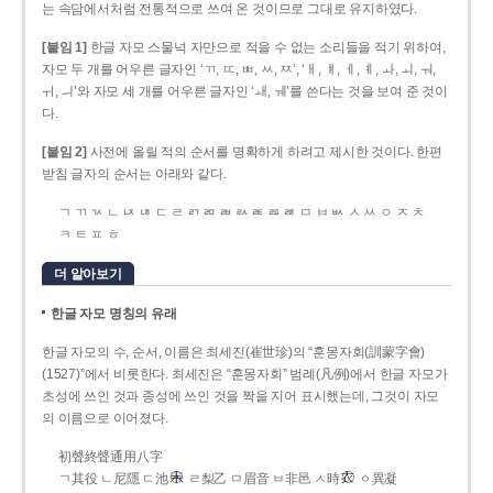
는 속담에서처럼 전통적으로 쓰여 온 것이므로 그대로 유지하였다.
[붙임 1]
한글 자모 스물넉 자만으로 적을 수 없는 소리들을 적기 위하여,
자모 두 개를 어우른 글자인 ‘ㄲ, ㄸ, ㅃ, ㅆ, ㅉ’, ‘ㅐ, ㅒ, ㅔ, ㅖ, ㅘ, ㅚ, ㅝ,
ㅟ, ㅢ’와 자모 세 개를 어우른 글자인 ‘ㅙ, ㅞ’를 쓴다는 것을 보여 준 것이
다.
[붙임 2]
사전에 올릴 적의 순서를 명확하게 하려고 제시한 것이다. 한편
받침 글자의 순서는 아래와 같다.
ㄱ ㄲ ㄳ ㄴ ㄵ ㄶ ㄷ ㄹ ㄺ ㄻ ㄼ ㄽ ㄾ ㄿ ㅀ ㅁ ㅂ ㅄ ㅅ ㅆ ㅇ ㅈ ㅊ
ㅋ ㅌ ㅍ ㅎ
더 알아보기
한글 자모 명칭의 유래
한글 자모의 수, 순서, 이름은 최세진(崔世珍)의 “훈몽자회(訓蒙字會)
(1527)”에서 비롯한다. 최세진은 “훈몽자회” 범례(凡例)에서 한글 자모가
초성에 쓰인 것과 종성에 쓰인 것을 짝을 지어 표시했는데, 그것이 자모
의 이름으로 이어졌다.
初聲終聲通用八字
ㄱ其役 ㄴ尼隱 ㄷ池
ㄹ梨乙 ㅁ眉音 ㅂ非邑 ㅅ時
ㆁ異凝