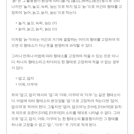
‘늙-’은 그 활용형이 환경에 따라 [늘거], [늘꼬], [늑찌], [능는] 등으로 소리
나지만 ‘늘거, 늘꼬, 늑찌, 능는’으로 적지 않고 ‘늙-’으로 어간의 형태를 고
정하여 ‘늙어, 늙고, 늙지, 늙는’으로 적는다.
늘거, 늘꼬, 늑찌, 능는 (×)
늙어, 늙고, 늙지, 늙는 (○)
이처럼 ‘늙-­’이라는 어간과 거기에 결합하는 어미의 형태를 고정하여 적
으면 각 형태소가 지닌 뜻을 분명하게 파악할 수 있다.
그러나 언제나 어법에 따라 형태소를 고정하여 적을 수 있는 것은 아니
다. 하나의 형태소라고 하더라도 한 형태로 고정하여 적을 수 없는 경우
가 있다.
덥고, 덥지
더워, 더우며
위의 ‘덥고, 덥지’에서의 ‘덥-­’과 ‘더워, 더우며’의 ‘더우-­’는 같은 형태소이
다. 어법에 따라 형태소의 본모양을 ‘덥-­’으로 고정하여 적는다면 ‘덥어,
덥으며’로 적어야 한다. 그렇지만 ‘덥어, 덥으며’는 [더버], [더브며]로 읽히
게 되므로 표준어 [더워], [더우며]의 소리를 제대로 나타낼 수 없다. 그러
므로 ‘덥고, 덥지, 더워, 더우며’는 한 형태소의 활용형이지만 그 형태를
하나로 고정할 수 없고 ‘덥-’, ‘더우-’ 두 가지로 적게 된다.