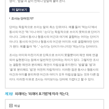
생이’, ‘밥을’과 같이 언제나 앞말에 붙여 쓴다.
더 알아보기
조사는 단어인가?
단어는 독립적으로 쓰이는 말의 최소 단위이다. 예를 들어 ‘먹는다’에서
동사의 어간 ‘먹-­’이나 어미 ‘­-는다’는 독립적으로 쓰이지 못하므로 단어가
아니다. 그래서 동사나 형용사의 어간과 여기에 결합하는 어미는 단어가
아니다. 동사의 어간이나 형용사의 어간은 어미와 서로 결합해야만 단어
가 된다. 예를 들어 ‘먹-’, ‘-는다’는 단어가 아니지만 ‘먹는다’는 단어이다.
조사는 어미와 마찬가지로 단독으로 쓰이지 못할뿐더러 체언 뒤에 연결
되어 실현된다는 점에서 일반적인 단어와는 차이가 있다. 그렇지만 조사
는 결합한 체언과 분리해도 체언이 자립성을 유지한다. ‘밥을’을 ‘밥’과
‘을’로 분리해도 ‘밥’은 여전히 자립적이다. 이러한 점은 동사나 형용사의
어간과 어미를 분리하면 어간과 어미가 모두 자립성을 잃는 것과 다른 점
이다. 이러한 이유로 조사는 어미보다는 단어에 가깝다고 할 수 있다.
제3항
외래어는 ‘외래어 표기법’에 따라 적는다.
해설