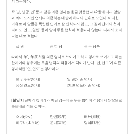
기 때문이다.
즉 ‘냥, 냥쭝, 년’ 등과 같은 의존 명사는 한글 맞춤법 제42항에 따라 앞말
과 띄어 쓰지만 언제나 의존하는 대상과 하나의 단위로 쓰인다. 이러한
이유로 이 말들은 독립된 단어로 잘 인식되지 않고, 그 결과 단어의 첫머
리에도 ‘연도, 열반’ 등과 달리 두음 법칙이 적용되지 않는다. 따라서 소리
나는 대로 적는다.
십 년
금 한 냥
은 두 냥쭝
따라서 ‘年’, ‘年度’처럼 의존 명사로 쓰이기도 하고 명사로 쓰이기도 하는
한자어의 경우에는 두음 법칙의 적용에서 차이가 난다. ‘년, 년도’가 의존
명사라면 ‘연, 연도’는 명사이다.
연 강수량(명사)
일 년(의존 명사)
생산 연도(명사)
2018 년도(의존 명사)
[붙임 1]
단어의 첫머리가 아닌 경우에는 두음 법칙이 적용되지 않으므로
본음대로 적는 것이다.
소녀(少女)
만년(晩年)
배뇨(排尿)
비구니(比丘尼)
운니(雲泥)
탐닉(耽溺)