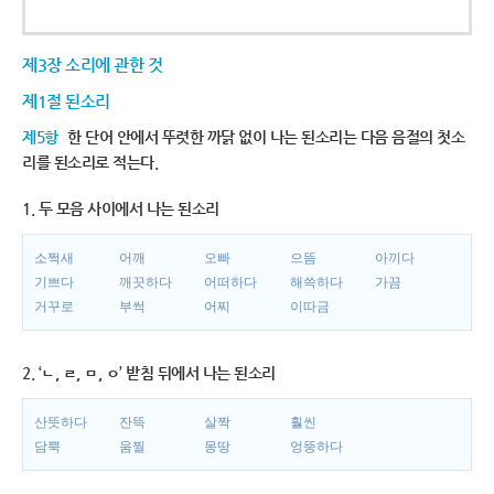
제3장 소리에 관한 것
제1절 된소리
제5항
한 단어 안에서 뚜렷한 까닭 없이 나는 된소리는 다음 음절의 첫소
리를 된소리로 적는다.
1. 두 모음 사이에서 나는 된소리
소쩍새
어깨
오빠
으뜸
아끼다
기쁘다
깨끗하다
어떠하다
해쓱하다
가끔
거꾸로
부썩
어찌
이따금
2. ‘ㄴ, ㄹ, ㅁ, ㅇ’ 받침 뒤에서 나는 된소리
산뜻하다
잔뜩
살짝
훨씬
담뿍
움찔
몽땅
엉뚱하다