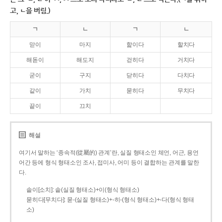
고, ㄴ을 버림.)
ㄱ
ㄴ
ㄱ
ㄴ
맏이
마지
핥이다
할치다
해돋이
해도지
걷히다
거치다
굳이
구지
닫히다
다치다
같이
가치
묻히다
무치다
끝이
끄치
해설
여기서 말하는 ‘종속적(從屬的) 관계’란, 실질 형태소인 체언, 어근, 용언
어간 등에 형식 형태소인 조사, 접미사, 어미 등이 결합하는 관계를 말한
다.
솥이[소치]: 솥(실질 형태소)+이(형식 형태소)
묻히다[무치다]: 묻­-(실질 형태소)+­-히­-(형식 형태소)+-다(형식 형태
소)