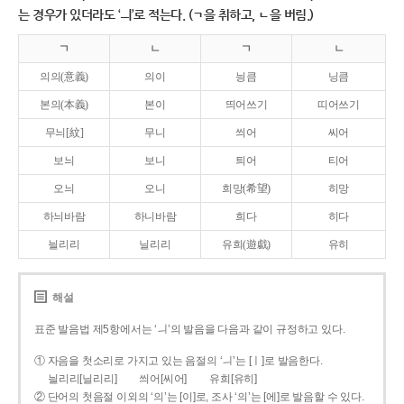
는 경우가 있더라도 ‘ㅢ’로 적는다. (ㄱ을 취하고, ㄴ을 버림.)
ㄱ
ㄴ
ㄱ
ㄴ
의의(意義)
의이
닁큼
닝큼
본의(本義)
본이
띄어쓰기
띠어쓰기
무늬[紋]
무니
씌어
씨어
보늬
보니
틔어
티어
오늬
오니
희망(希望)
히망
하늬바람
하니바람
희다
히다
늴리리
닐리리
유희(遊戱)
유히
해설
표준 발음법 제5항에서는 ‘ㅢ’의 발음을 다음과 같이 규정하고 있다.
① 자음을 첫소리로 가지고 있는 음절의 ‘ㅢ’는 [ㅣ]로 발음한다.
늴리리[닐리리]
씌어[씨어]
유희[유히]
② 단어의 첫음절 이외의 ‘의’는 [이]로, 조사 ‘의’는 [에]로 발음할 수 있다.