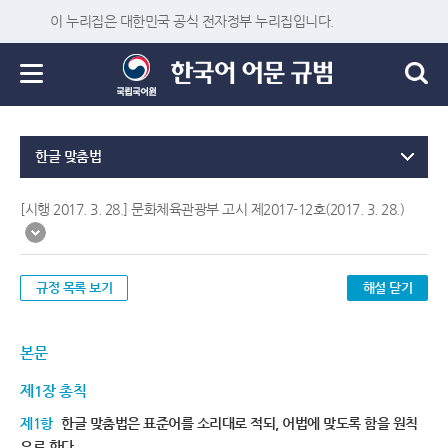
이 누리집은 대한민국 공식 전자정부 누리집입니다.
한글 맞춤법
[시행 2017. 3. 28.] 문화체육관광부 고시 제2017-12호(2017. 3. 28.)
규정 목록 보기
해설 닫기
본문
제1장 총칙
제1항
한글 맞춤법은 표준어를 소리대로 적되, 어법에 맞도록 함을 원칙
으로 한다.