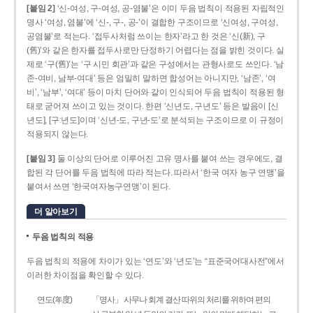
[붙임 2]
‘신-여성, 구-여성, 공-염불’은 이미 두음 법칙이 적용된 자립적인
명사 ‘여성, 염불’에 ‘신-, 구-, 공-’이 결합한 구조이므로 ‘신여성, 구여성,
공염불’로 적는다. ‘접두사처럼 쓰이는 한자’라고 한 것은 ‘신(新), 구
(舊)’와 같은 한자를 접두사로만 단정하기 어렵다는 점을 밝힌 것이다. 실
제로 ‘구(舊)’는 ‘구 시민 회관’과 같은 구성에서는 관형사로도 쓰인다. ‘남
존­-여비, 남부-­여대’ 등은 엄밀히 말하면 합성어는 아니지만, ‘남존’, ‘여
비’, ‘남부’, ‘여대’ 등이 마치 단어와 같이 인식되어 두음 법칙이 적용된 형
태로 굳어져 쓰이고 있는 것이다. 한편 ‘신년도, 구년도’ 등은 발음이 [신
년도], [구ː년도]이며 ‘신년­-도, 구년-­도’로 분석되는 구조이므로 이 규정이
적용되지 않는다.
[붙임 3]
둘 이상의 단어로 이루어진 고유 명사를 붙여 쓰는 경우에도, 결
합된 각 단어를 두음 법칙에 따라 적는다. 따라서 ‘한국 여자 농구 연맹’을
붙여서 쓰면 ‘한국여자농구연맹’이 된다.
더 알아보기
두음 법칙의 적용
두음 법칙의 적용에 차이가 있는 ‘연도’와 ‘년도’는 “표준국어대사전”에서
이러한 차이점을 확인할 수 있다.
연도(年度)
「명사」 사무나 회계 결산 따위의 처리를 위하여 편의