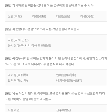
[붙임 2] 외자로 된 이름을 성에 붙여 쓸 경우에도 본음대로 적을 수 있다.
신립(申砬)
최린(崔麟)
채륜(蔡倫)
하륜(河崙)
[붙임 3] 준말에서 본음으로 소리 나는 것은 본음대로 적는다.
국련(국제 연합)
한시련(한국 시각 장애인 연합회)
[붙임 4] 접두사처럼 쓰이는 한자가 붙어서 된 말이나 합성어에서, 뒷말의 첫소리가
‘ㄴ’ 또는 ‘ㄹ’ 소리로 나더라도 두음 법칙에 따라 적는다.
역이용(逆利用)
연이율(年利率)
열역학(熱力學)
해외여행(海外旅行)
[붙임 5] 둘 이상의 단어로 이루어진 고유 명사를 붙여 쓰는 경우나 십진법에 따라
쓰는 수(數)도 붙임 4에 준하여 적는다.
서울여관
신흥이발관