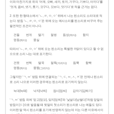
이와 마찬가지로 위의 ‘어깨, 오빠, 새끼, 토끼, 가꾸다, 기쁘다, 아끼다’를
‘엇개, 옵바, 샛기, 톳기, 갓구다, 깃브다, 앗기다’로 적을 근거는 없다.
2. 또한 한 형태소에서 ‘ㄴ, ㄹ, ㅁ, ㅇ’ 뒤에서 나는 된소리도 소리대로 적
는다. 받침 ‘ㄴ, ㄹ, ㅁ, ㅇ’은 뒤에 오는 예사소리를 된소리로 바꾸어 주는
필연적인 조건이 아니다.
건들
번개
딸기
절벙
듬성
함지
(하다)
껑둥
뭉실
(하다)
따라서 ‘ㄴ, ㄹ, ㅁ, ㅇ’ 뒤에 오는 된소리는 특별한 까닭이 있다고 할 수 없
으므로 소리 나는 대로 표기한다.
건뜻
번쩍
딸꾹
절뚝
듬뿍
함빡
(거리다)
껑뚱
뭉뚱
(하다)
(그리다)
그렇지만 ‘ㄱ, ㅂ’ 받침 뒤에 연결되는 ‘ㄱ, ㄷ, ㅂ, ㅅ, ㅈ’은 언제나 된소리
로 소리 나므로 이러한 경우에는 된소리로 표기하지 않는다.
늑대[늑때]
낙지[낙찌]
접시[접씨]
갑자기[갑짜기]
‘ㄱ, ㅂ’ 받침 외에 ‘믿고[믿꼬], 잊지[읻찌]’와 ‘낯설다[낟썰다]’처럼 앞말의
받침이 [ㄷ]으로 발음될 때 뒷말의 첫소리가 된소리로 나는 예들도 있다.
이러한 말 역시 된소리를 표기에 반영하지 않는데 이는 다른 이유에서이