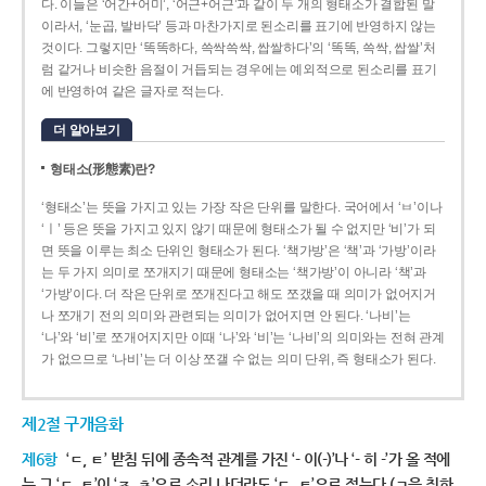
다. 이들은 ‘어간+어미’, ‘어근+어근’과 같이 두 개의 형태소가 결합된 말
이라서, ‘눈곱, 발바닥’ 등과 마찬가지로 된소리를 표기에 반영하지 않는
것이다. 그렇지만 ‘똑똑하다, 쓱싹쓱싹, 쌉쌀하다’의 ‘똑똑, 쓱싹, 쌉쌀’처
럼 같거나 비슷한 음절이 거듭되는 경우에는 예외적으로 된소리를 표기
에 반영하여 같은 글자로 적는다.
더 알아보기
형태소(形態素)란?
‘형태소’는 뜻을 가지고 있는 가장 작은 단위를 말한다. 국어에서 ‘ㅂ’이나
‘ㅣ’ 등은 뜻을 가지고 있지 않기 때문에 형태소가 될 수 없지만 ‘비’가 되
면 뜻을 이루는 최소 단위인 형태소가 된다. ‘책가방’은 ‘책’과 ‘가방’이라
는 두 가지 의미로 쪼개지기 때문에 형태소는 ‘책가방’이 아니라 ‘책’과
‘가방’이다. 더 작은 단위로 쪼개진다고 해도 쪼갰을 때 의미가 없어지거
나 쪼개기 전의 의미와 관련되는 의미가 없어지면 안 된다. ‘나비’는
‘나’와 ‘비’로 쪼개어지지만 이때 ‘나’와 ‘비’는 ‘나비’의 의미와는 전혀 관계
가 없으므로 ‘나비’는 더 이상 쪼갤 수 없는 의미 단위, 즉 형태소가 된다.
제2절 구개음화
제6항
‘ㄷ, ㅌ’ 받침 뒤에 종속적 관계를 가진 ‘- 이(-)’나 ‘- 히 -’가 올 적에
는 그 ‘ㄷ, ㅌ’이 ‘ㅈ, ㅊ’으로 소리 나더라도 ‘ㄷ, ㅌ’으로 적는다.(ㄱ을 취하