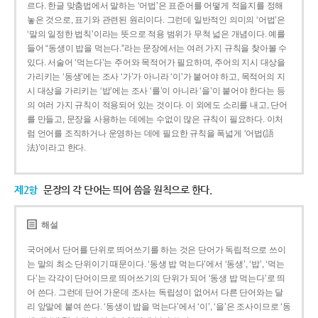
르다. 한글 맞춤법에서 말하는 ‘어법’은 표준어를 어떻게 적을지를 정해
놓은 것으로, 표기와 관련된 원리이다. 그런데 일반적인 의미의 ‘어법’은
‘말의 일정한 법칙’이라는 뜻으로 적용 범위가 무척 넓은 개념이다. 예를
들어 “동생이 밥을 먹는다.”라는 문장에서는 여러 가지 규칙을 찾아볼 수
있다. 서술어 ‘먹는다’는 주어와 목적어가 필요하며, 주어의 지시 대상을
가리키는 ‘동생’에는 조사 ‘가’가 아니라 ‘이’가 붙어야 하고, 목적어의 지
시 대상을 가리키는 ‘밥’에는 조사 ‘를’이 아니라 ‘을’이 붙어야 한다는 등
의 여러 가지 규칙이 적용되어 있는 것이다. 이 외에도 소리를 내고, 단어
를 만들고, 문장을 사용하는 데에는 수없이 많은 규칙이 필요하다. 이처
럼 언어를 조직하거나 운영하는 데에 필요한 규칙을 폭넓게 ‘어법(語
法)’이라고 한다.
제2항
문장의 각 단어는 띄어 씀을 원칙으로 한다.
해설
국어에서 단어를 단위로 띄어쓰기를 하는 것은 단어가 독립적으로 쓰이
는 말의 최소 단위이기 때문이다. ‘동생 밥 먹는다’에서 ‘동생’, ‘밥’, ‘먹는
다’는 각각이 단어이므로 띄어쓰기의 단위가 되어 ‘동생 밥 먹는다’로 띄
어 쓴다. 그런데 단어 가운데 조사는 독립성이 없어서 다른 단어와는 달
리 앞말에 붙여 쓴다. ‘동생이 밥을 먹는다’에서 ‘이’, ‘을’은 조사이므로 ‘동