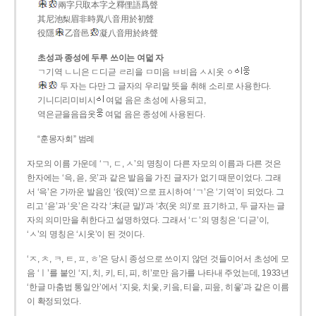
兩字只取本字之釋俚語爲聲
其尼池梨眉非時異八音用於初聲
役隱
乙音邑
凝八音用於終聲
초성과 종성에 두루 쓰이는 여덟 자
ㄱ기역 ㄴ니은 ㄷ디귿 ㄹ리을 ㅁ미음 ㅂ비읍 ㅅ시옷 ㆁ
두 자는 다만 그 글자의 우리말 뜻을 취해 소리로 사용한다.
기니디리미비시
여덟 음은 초성에 사용되고,
역은귿을음읍옷
여덟 음은 종성에 사용된다.
“훈몽자회” 범례
자모의 이름 가운데 ‘ㄱ, ㄷ, ㅅ’의 명칭이 다른 자모의 이름과 다른 것은
한자에는 ‘윽, 읃, 읏’과 같은 발음을 가진 글자가 없기 때문이었다. 그래
서 ‘윽’은 가까운 발음인 ‘役(역)’으로 표시하여 ‘ㄱ’은 ‘기역’이 되었다. 그
리고 ‘읃’과 ‘읏’은 각각 ‘末(귿 말)’과 ‘衣(옷 의)’로 표기하고, 두 글자는 글
자의 의미만을 취한다고 설명하였다. 그래서 ‘ㄷ’의 명칭은 ‘디귿’이,
‘ㅅ’의 명칭은 ‘시옷’이 된 것이다.
‘ㅈ, ㅊ, ㅋ, ㅌ, ㅍ, ㅎ’은 당시 종성으로 쓰이지 않던 것들이어서 초성에 모
음 ‘ㅣ’를 붙인 ‘지, 치, 키, 티, 피, 히’로만 음가를 나타내 주었는데, 1933년
‘한글 마춤법 통일안’에서 ‘지읒, 치읓, 키읔, 티읕, 피읖, 히읗’과 같은 이름
이 확정되었다.