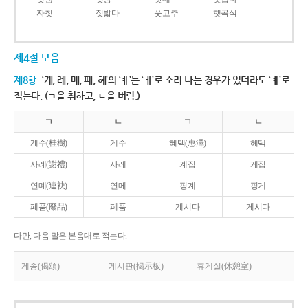
자칫
짓밟다
풋고추
햇곡식
제4절 모음
제8항
‘계, 례, 몌, 폐, 혜’의 ‘ㅖ’는 ‘ㅔ’로 소리 나는 경우가 있더라도 ‘ㅖ’로
적는다. (ㄱ을 취하고, ㄴ을 버림.)
ㄱ
ㄴ
ㄱ
ㄴ
계수(桂樹)
게수
혜택(惠澤)
헤택
사례(謝禮)
사레
계집
게집
연몌(連袂)
연메
핑계
핑게
폐품(廢品)
페품
계시다
게시다
다만, 다음 말은 본음대로 적는다.
게송(偈頌)
게시판(揭示板)
휴게실(休憩室)