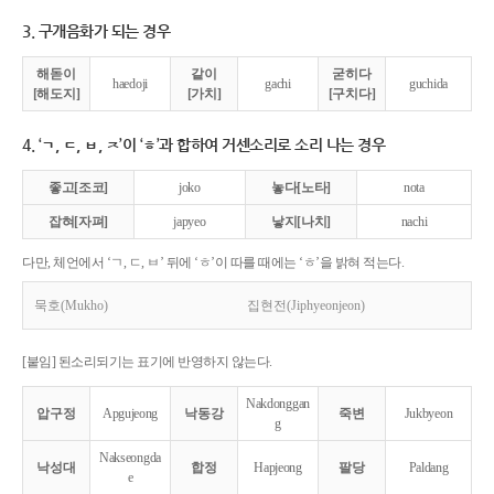
3. 구개음화가 되는 경우
해돋이
같이
굳히다
haedoji
gachi
guchida
[해도지]
[가치]
[구치다]
4. ‘ㄱ, ㄷ, ㅂ, ㅈ’이 ‘ㅎ’과 합하여 거센소리로 소리 나는 경우
좋고[조코]
joko
놓다[노타]
nota
잡혀[자펴]
japyeo
낳지[나치]
nachi
다만, 체언에서 ‘ㄱ, ㄷ, ㅂ’ 뒤에 ‘ㅎ’이 따를 때에는 ‘ㅎ’을 밝혀 적는다.
묵호(Mukho)
집현전(Jiphyeonjeon)
[붙임] 된소리되기는 표기에 반영하지 않는다.
Nakdonggan
압구정
Apgujeong
낙동강
죽변
Jukbyeon
g
Nakseongda
낙성대
합정
Hapjeong
팔당
Paldang
e