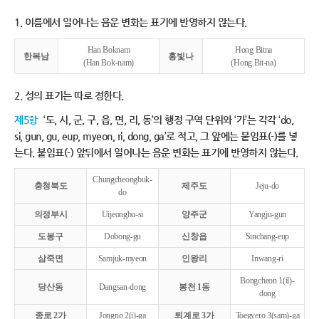
1. 이름에서 일어나는 음운 변화는 표기에 반영하지 않는다.
Han Boknam
Hong Bitna
한복남
홍빛나
(Han Bok-nam)
(Hong Bit-na)
2. 성의 표기는 따로 정한다.
제5항
‘도, 시, 군, 구, 읍, 면, 리, 동’의 행정 구역 단위와 ‘가’는 각각 ‘do,
si, gun, gu, eup, myeon, ri, dong, ga’로 적고, 그 앞에는 붙임표(-)를 넣
는다. 붙임표(-) 앞뒤에서 일어나는 음운 변화는 표기에 반영하지 않는다.
Chungcheongbuk-
충청북도
제주도
Jeju-do
do
의정부시
Uijeongbu-si
양주군
Yangju-gun
도봉구
Dobong-gu
신창읍
Sinchang-eup
삼죽면
Samjuk-myeon
인왕리
Inwang-ri
Bongcheon 1(il)-
당산동
Dangsan-dong
봉천 1동
dong
종로 2가
Jongno 2(i)-ga
퇴계로 3가
Toegyero 3(sam)-ga