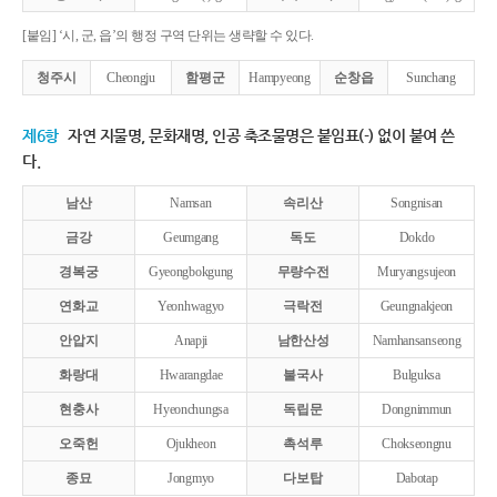
[붙임] ‘시, 군, 읍’의 행정 구역 단위는 생략할 수 있다.
청주시
Cheongju
함평군
Hampyeong
순창읍
Sunchang
제6항
자연 지물명, 문화재명, 인공 축조물명은 붙임표(-) 없이 붙여 쓴
다.
남산
Namsan
속리산
Songnisan
금강
Geumgang
독도
Dokdo
경복궁
Gyeongbokgung
무량수전
Muryangsujeon
연화교
Yeonhwagyo
극락전
Geungnakjeon
안압지
Anapji
남한산성
Namhansanseong
화랑대
Hwarangdae
불국사
Bulguksa
현충사
Hyeonchungsa
독립문
Dongnimmun
오죽헌
Ojukheon
촉석루
Chokseongnu
종묘
Jongmyo
다보탑
Dabotap