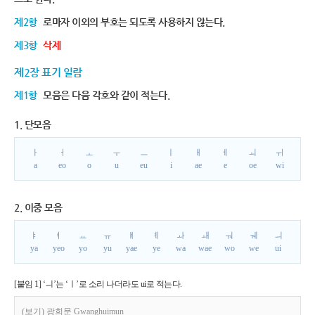
제2항
로마자 이외의 부호는 되도록 사용하지 않는다.
제3항
삭제
제2장 표기 일람
제1항
모음은 다음 각호와 같이 적는다.
1. 단모음
ㅏ
ㅓ
ㅗ
ㅜ
ㅡ
ㅣ
ㅐ
ㅔ
ㅚ
ㅟ
a
eo
o
u
eu
i
ae
e
oe
wi
2. 이중 모음
ㅑ
ㅕ
ㅛ
ㅠ
ㅒ
ㅖ
ㅘ
ㅙ
ㅝ
ㅞ
ㅢ
ya
yeo
yo
yu
yae
ye
wa
wae
wo
we
ui
[붙임 1] ‘ㅢ’는 ‘ㅣ’로 소리 나더라도 ui로 적는다.
(보기) 광희문 Gwanghuimun