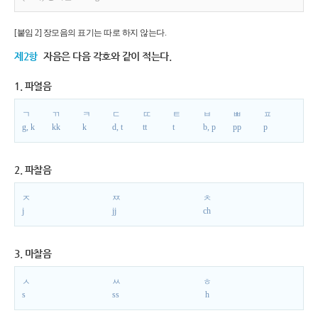
[붙임 2] 장모음의 표기는 따로 하지 않는다.
제2항
자음은 다음 각호와 같이 적는다.
1. 파열음
ㄱ
ㄲ
ㅋ
ㄷ
ㄸ
ㅌ
ㅂ
ㅃ
ㅍ
g, k
kk
k
d, t
tt
t
b, p
pp
p
2. 파찰음
ㅈ
ㅉ
ㅊ
j
jj
ch
3. 마찰음
ㅅ
ㅆ
ㅎ
s
ss
h