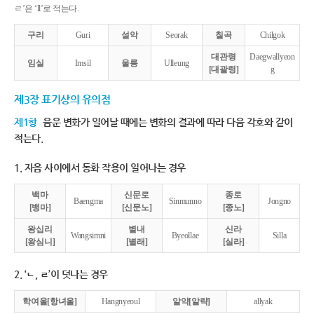
ㄹ’은 ‘ll’로 적는다.
구리
Guri
설악
Seorak
칠곡
Chilgok
대관령
Daegwallyeon
임실
Imsil
울릉
Ulleung
[대괄령]
g
제3장 표기상의 유의점
제1항
음운 변화가 일어날 때에는 변화의 결과에 따라 다음 각호와 같이
적는다.
1. 자음 사이에서 동화 작용이 일어나는 경우
백마
신문로
종로
Baengma
Sinmunno
Jongno
[뱅마]
[신문노]
[종노]
왕십리
별내
신라
Wangsimni
Byeollae
Silla
[왕심니]
[별래]
[실라]
2. ‘ㄴ, ㄹ’이 덧나는 경우
학여울[항녀울]
Hangnyeoul
알약[알략]
allyak