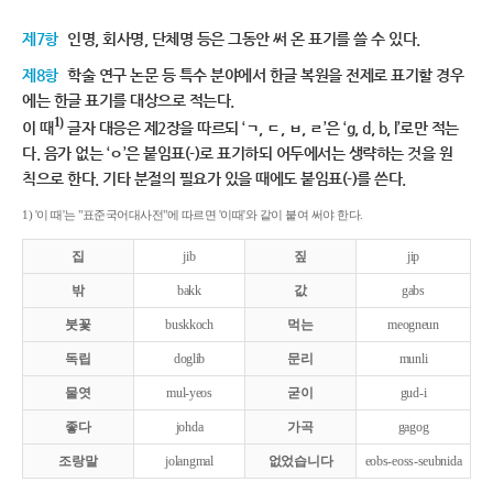
제7항
인명, 회사명, 단체명 등은 그동안 써 온 표기를 쓸 수 있다.
제8항
학술 연구 논문 등 특수 분야에서 한글 복원을 전제로 표기할 경우
에는 한글 표기를 대상으로 적는다.
1)
이 때
글자 대응은 제2장을 따르되 ‘ㄱ, ㄷ, ㅂ, ㄹ’은 ‘g, d, b, l’로만 적는
다. 음가 없는 ‘ㅇ’은 붙임표(-)로 표기하되 어두에서는 생략하는 것을 원
칙으로 한다. 기타 분절의 필요가 있을 때에도 붙임표(-)를 쓴다.
1) '이 때'는 "표준국어대사전"에 따르면 '이때'와 같이 붙여 써야 한다.
집
jib
짚
jip
밖
bakk
값
gabs
붓꽃
buskkoch
먹는
meogneun
독립
doglib
문리
munli
물엿
mul-yeos
굳이
gud-i
좋다
johda
가곡
gagog
조랑말
jolangmal
없었습니다
eobs-eoss-seubnida