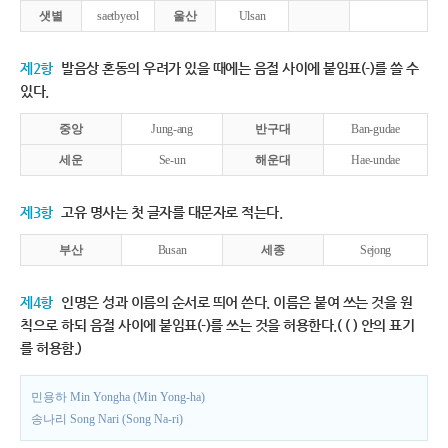
샛별
saetbyeol
울산
Ulsan
제2항
발음상 혼동의 우려가 있을 때에는 음절 사이에 붙임표(-)를 쓸 수
있다.
중앙
Jung-ang
반구대
Ban-gudae
세운
Se-un
해운대
Hae-undae
제3항
고유 명사는 첫 글자를 대문자로 적는다.
부산
Busan
세종
Sejong
제4항
인명은 성과 이름의 순서로 띄어 쓴다. 이름은 붙여 쓰는 것을 원
칙으로 하되 음절 사이에 붙임표(-)를 쓰는 것을 허용한다.( ( ) 안의 표기
를 허용함.)
민용하 Min Yongha (Min Yong-ha)
송나리 Song Nari (Song Na-ri)