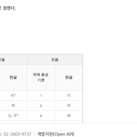
 정한다.
모음
모음
국제 음성
한글
한글
기호
이*
i
이
위
y
위
오, 우*
e
에
ø
외
: 02-2669-9737
개발지원(Open API)
ɛ
에