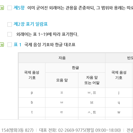
제5항
이미 굳어진 외래어는 관용을 존중하되, 그 범위와 용례는 따로
북
제2장 표기 일람표
외래어는 표 1~19에 따라 표기한다.
표 1
국제 음성 기호와 한글 대조표
북
자음
반
한글
국제 음성
국제 음성
자음 앞
기호
기호
모음 앞
또는 어말
p
ㅍ
ㅂ, 프
j
b
ㅂ
브
ɥ
t
ㅌ
ㅅ, 트
w
d
ㄷ
드
154(방화3동 827)
대표 전화: 02-2669-9775(평일 09:00~18:00)
전송
k
ㅋ
ㄱ, 크