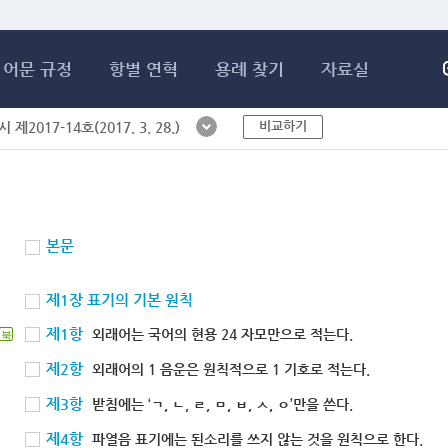
메인콘텐츠 바로가기
어문 규정
항별 연혁
용례 찾기
자료실
비교하기
제2017-14호(2017. 3. 28.)
본문
제1장 표기의 기본 원칙
제1항
외래어는 국어의 현용 24 자모만으로 적는다.
북
제2항
외래어의 1 음운은 원칙적으로 1 기호로 적는다.
제3항
받침에는 ‘ㄱ, ㄴ, ㄹ, ㅁ, ㅂ, ㅅ, ㅇ’만을 쓴다.
제4항
파열음 표기에는 된소리를 쓰지 않는 것을 원칙으로 한다.