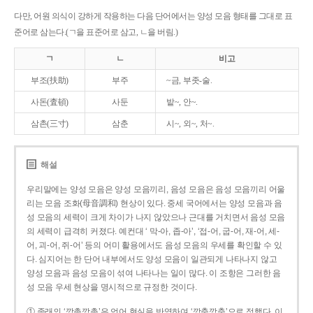
다만, 어원 의식이 강하게 작용하는 다음 단어에서는 양성 모음 형태를 그대로 표
준어로 삼는다.(ㄱ을 표준어로 삼고, ㄴ을 버림.)
ㄱ
ㄴ
비고
부조(扶助)
부주
~금, 부좃-술.
사돈(査頓)
사둔
밭~, 안~.
삼촌(三寸)
삼춘
시~, 외~, 처~.
해설
우리말에는 양성 모음은 양성 모음끼리, 음성 모음은 음성 모음끼리 어울
리는 모음 조화(母音調和) 현상이 있다. 중세 국어에서는 양성 모음과 음
성 모음의 세력이 크게 차이가 나지 않았으나 근대를 거치면서 음성 모음
의 세력이 급격히 커졌다. 예컨대 ‘ 막-아, 좁-아’, ‘접-어, 굽-어, 재-어, 세-
어, 괴-어, 쥐-어’ 등의 어미 활용에서도 음성 모음의 우세를 확인할 수 있
다. 심지어는 한 단어 내부에서도 양성 모음이 일관되게 나타나지 않고
양성 모음과 음성 모음이 섞여 나타나는 일이 많다. 이 조항은 그러한 음
성 모음 우세 현상을 명시적으로 규정한 것이다.
① 종래의 ‘깡총깡총’은 언어 현실을 반영하여 ‘깡충깡충’으로 정했다. 이