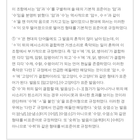
이 조항에서는 ‘암’과 ‘수’를 구별하여 쓸 때의 기본적 표준어는 ‘암’과
‘수’임을 분명히 밝혔다. ‘암’과 ‘수’는 역사적으로 ‘암ㅎ, 수ㅎ’과 같이
‘ㅎ’을 맨 마지막 음으로 가지고 있는 말이었으나 현대에 와서는 이러한
‘ㅎ’이 모두 떨어졌으므로 떨어진 형태를 기본적인 표준어로 규정하였다.
① ‘ㅎ’은 현대의 단어들에도 그 발음의 흔적이 많이 남아 있는데, 이
‘ㅎ’이 뒤의 예사소리와 결합하면 거센소리로 축약되는 일이 흔하여 이
조항에서 부가적으로 규정하였다. 즉 ‘암ㅎ’에 ‘개, 닭, 병아리’가 결합하
면 각각 ‘암캐, 암탉, 암평아리’가 되고 ‘수ㅎ’에 ‘개, 닭, 병아리’가 결합하
면 각각 ‘수캐, 수탉, 수평아리’가 되는 언어 현실을 존중하였다. 이러한
축약은 ‘다만 1’ 규정에서 언급한 예들에만 해당되는 것이므로 ‘암ㅎ, 수
ㅎ’에 ‘고양이’가 결합하더라도 ‘암고양이, 수고양이’와 같은 형태가 표준
어가 된다. 발음도 [암고양이], [수고양이]가 표준 발음이다.
② ‘수’와 뒤의 말이 결합할 때, 발음상 [ㄴ(ㄴ)] 첨가가 일어나거나 뒤의 예
사소리가 된소리가 되는 경우 사이시옷과 유사한 효과를 보이는 것이라
판단하여 ‘수’에 ‘ㅅ’을 붙인 ‘숫’을 표준어형으로 규정하였다. 이러한 경
우에는 ‘다만 2’ 규정에서 언급한 예들만 해당한다. ‘숫양, 숫염소’는 발음
이 [순냥], [순념소]이지 [수양], [수염소]가 아니므로 ‘수양, 수염소’와 같은
형태를 비표준어로 규정하였다. 또 ‘숫쥐’는 발음이 [숟쮜]이지 [수쥐]가
아니므로 ‘수쥐’와 같은 형태를 비표준어로 규정하였다.