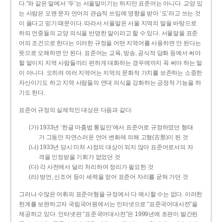
다.”와 같은 말에서 ‘두’는 서울말이기는 하지만 표준어는 아니다. 교양 있
는 사람은 오랜 문자 언어의 관습적 쓰임에 영향을 받아 ‘도’라고 쓰는 것
이 옳다고 믿기 때문이다. 따라서 서울말은 서울 지역의 말을 바탕으로
하되 언중들의 교양 의식을 반영한 말이라고 할 수 있다. 서울말을 표준
어의 조건으로 한다는 이러한 규정을 어떤 지역어를 사용하면 안 된다는
뜻으로 오해하면 안 된다. 표준어는 교육, 방송, 공식적 담화 등에서 써야
할 말이지 지역 사람들끼리 편하게 대화하는 경우에까지 꼭 써야 하는 말
이 아니다. 오히려 여러 지역어는 지역의 문화적 가치를 보존하는 소중한
자산이기도 하고 지역 사람들의 연대 의식을 강화하는 긍정적 기능을 하
기도 한다.
표준어 규정의 실제적인 대상은 다음과 같다.
(가) 1933년 ‘한글 마춤법 통일안’에서 표준어로 규정하였던 형태
가 그동안 자연스러운 언어 변화에 의해 고형(古形)이 된 것
(나) 1933년 당시 미처 사정의 대상이 되지 않아 표준어로서의 자
격을 인정받을 기회가 없었던 것
(다) 각 사전에서 달리 처리하여 정리가 필요한 것
(라) 방언, 신조어 등이 세력을 얻어 표준어 자리를 굳혀 가던 것
그러나 수많은 어휘의 표준어형을 규정에서 다 예시할 수는 없다. 이러한
한계를 보완하고자 국립국어원에서는 인터넷으로 “표준국어대사전”을
제공하고 있다. 인터넷판 “표준국어대사전”은 1999년에 초판이 발간된