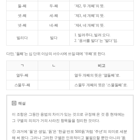
둘-째
두-째
‘제2, 두 개째’의 뜻.
셋-째
세-째
‘제3, 세 개째’의 뜻.
넷-째
네-째
‘제4, 네 개째’의 뜻.
1. 빌려주다, 빌려 오다.
빌리다
빌다
2. ‘용서를 빌다’는 ‘빌다’임.
다만, ‘둘째’는 십 단위 이상의 서수사에 쓰일 때에 ‘두째’로 한다.
ㄱ
ㄴ
비고
열두-째
열두 개째의 뜻은 ‘열둘째’로.
스물두-째
스물두 개째의 뜻은 ‘스물둘째’로.
해설
이 조항은 그동안 용법의 차이가 있는 것으로 규정해 온 것 중 현재에는
그 구별의 의의가 거의 사라진 항목들을 정리한 것이다.
① 과거에 ‘돌’은 생일, ‘돐’은 ‘한글 반포 500돐’처럼 ‘주년’의 의미로 세분
해 써 왔다. 그러나 그러한 구별은 인위적이고 불필요할 뿐만 아니라 ‘돐