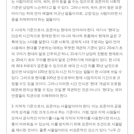
는 사람이라도 비어, 속어, 은어 등을 쓸 수는 있으므로 표준어의 사회적
기준은 상당히 느슨하다고 할 수 있다. 그러나 비어, 속어, 은어 등은 표준
어이기는 하되 언어 예절에 어긋난 말들이므로, 교양 있는 사람이라면 사
용을 자제하여야 하는 말들이다.
2. 시대적 기준으로서, 표준어는 현대의 언어여야 한다. 여기서 ‘현대’는
단순히 시간적으로 현재란 뜻이 아니라 역사적 흐름에서 현재와 같은 구
획에 있는 시대를 말한다. 다른 사회적, 경제적 시대 구분과는 달리 언어
사용에서 현대를 구분하는 데에는 뚜렷한 객관적 기준이 없다. 20세기 초
의 구어가 현대의 말로 간주되곤 하나, 21세기가 상당히 진행된 현재로서
는 20세기 초의 구어를 현대의 말로 간주하기에 어려움이 있다. 한 시대
에 최대 4세대가 공존할 수 있으므로 세대 간 시간 차를 30년 남짓으로
잡으면 넉넉잡아 100년 정도의 시간 차가 있는 말들이 한 시대에 쓰일 수
있다. 그러므로 현대를 100년 전으로부터 현재 시점까지의 기간으로 규
정할 수도 있을 것이다. 그러나 이러한 시간 인식은 ‘현대’ 개념의 모호함
때문에 편의상 행할 수 있는 것일 뿐 객관적인 것은 아니다. ‘현대’는 국어
언중들의 직관으로 이해하여야 한다.
3. 지역적 기준으로서, 표준어는 서울말이어야 한다. 이는 표준어의 공용
어적 성격을 가장 크게 드러내 주는 기준이다. 가령, 많은 지역 사람들이
모여서 공식적인 이야기를 나눌 때 각자의 지역어를 사용한다면 의사소
통이 어려워질 수 있는데, 이를 방지하기 위해 표준어의 조건으로 서울말
을 제시한 것이다. 물론 서울말이라도 비표준적인 요소가 있다. “나두 간