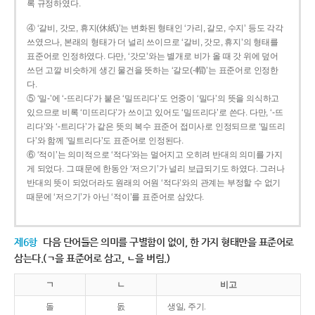
록 규정하였다.
④ ‘갈비, 갓모, 휴지(休紙)’는 변화된 형태인 ‘가리, 갈모, 수지’ 등도 각각
쓰였으나, 본래의 형태가 더 널리 쓰이므로 ‘갈비, 갓모, 휴지’의 형태를
표준어로 인정하였다. 다만, ‘갓모’와는 별개로 비가 올 때 갓 위에 덮어
쓰던 고깔 비슷하게 생긴 물건을 뜻하는 ‘갈모(-帽)’는 표준어로 인정한
다.
⑤ ‘밀-’에 ‘-뜨리다’가 붙은 ‘밀뜨리다’도 언중이 ‘밀다’의 뜻을 의식하고
있으므로 비록 ‘미뜨리다’가 쓰이고 있어도 ‘밀뜨리다’로 쓴다. 다만, ‘-뜨
리다’와 ‘-트리다’가 같은 뜻의 복수 표준어 접미사로 인정되므로 ‘밀뜨리
다’와 함께 ‘밀트리다’도 표준어로 인정된다.
⑥ ‘적이’는 의미적으로 ‘적다’와는 멀어지고 오히려 반대의 의미를 가지
게 되었다. 그 때문에 한동안 ‘저으기’가 널리 보급되기도 하였다. 그러나
반대의 뜻이 되었더라도 원래의 어원 ‘적다’와의 관계는 부정할 수 없기
때문에 ‘저으기’가 아닌 ‘적이’를 표준어로 삼았다.
제6항
다음 단어들은 의미를 구별함이 없이, 한 가지 형태만을 표준어로
삼는다.(ㄱ을 표준어로 삼고, ㄴ을 버림.)
ㄱ
ㄴ
비고
돌
돐
생일, 주기.