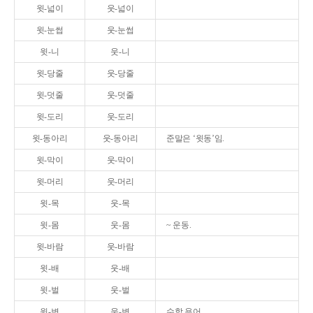
윗-넓이
웃-넓이
윗-눈썹
웃-눈썹
윗-니
웃-니
윗-당줄
웃-당줄
윗-덧줄
웃-덧줄
윗-도리
웃-도리
윗-동아리
웃-동아리
준말은 ‘윗동’임.
윗-막이
웃-막이
윗-머리
웃-머리
윗-목
웃-목
윗-몸
웃-몸
~ 운동.
윗-바람
웃-바람
윗-배
웃-배
윗-벌
웃-벌
윗-변
웃-변
수학 용어.