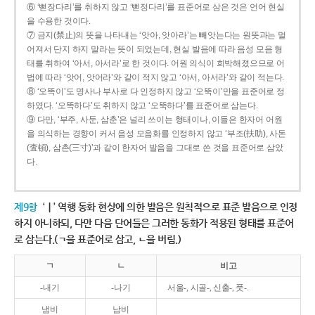
⑥ ‘뻗장다리’를 취하지 않고 ‘뻗정다리’를 표준어로 삼은 것은 언어 현실
을 수용한 것이다.
⑦ 금지(禁止)의 뜻을 나타내는 ‘앗아, 앗아라’는 빼앗는다는 원뜻과는 멀
어져서 단지 하지 말라는 뜻이 되었는데, 현실 발음에 따라 음성 모음 형
태를 취하여 ‘아서, 아서라’로 한 것이다. 어원 의식이 희박해졌으므로 어
법에 따라 ‘앗어, 앗어라’와 같이 적지 않고 ‘아서, 아서라’와 같이 적는다.
⑧ ‘오똑이’도 명사나 부사로 다 인정하지 않고 ‘오뚝이’만을 표준어로 정
하였다. ‘오똑하다’도 취하지 않고 ‘오뚝하다’를 표준어로 삼는다.
⑨ 다만, ‘부주, 사둔, 삼춘’은 널리 쓰이는 형태이나, 이들은 한자어 어원
을 의식하는 경향이 커서 음성 모음화를 인정하지 않고 ‘부조(扶助), 사돈
(査頓), 삼촌(三寸)’과 같이 한자어 발음을 그대로 쓴 것을 표준어로 삼았
다.
제9항
‘ㅣ’ 역행 동화 현상에 의한 발음은 원칙적으로 표준 발음으로 인정
하지 아니하되, 다만 다음 단어들은 그러한 동화가 적용된 형태를 표준어
로 삼는다.(ㄱ을 표준어로 삼고, ㄴ을 버림.)
ㄱ
ㄴ
비고
-내기
-나기
서울-, 시골-, 신출-, 풋-.
냄비
남비