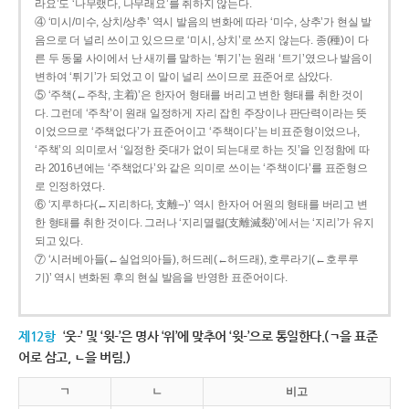
라요’도 ‘나무랬다, 나무래요’를 취하지 않는다.
④ ‘미시/미수, 상치/상추’ 역시 발음의 변화에 따라 ‘미수, 상추’가 현실 발
음으로 더 널리 쓰이고 있으므로 ‘미시, 상치’로 쓰지 않는다. 종(種)이 다
른 두 동물 사이에서 난 새끼를 말하는 ‘튀기’는 원래 ‘트기’였으나 발음이
변하여 ‘튀기’가 되었고 이 말이 널리 쓰이므로 표준어로 삼았다.
⑤ ‘주책(←주착, 主着)’은 한자어 형태를 버리고 변한 형태를 취한 것이
다. 그런데 ‘주착’이 원래 일정하게 자리 잡힌 주장이나 판단력이라는 뜻
이었으므로 ‘주책없다’가 표준어이고 ‘주책이다’는 비표준형이었으나,
‘주책’의 의미로서 ‘일정한 줏대가 없이 되는대로 하는 짓’을 인정함에 따
라 2016년에는 ‘주책없다’와 같은 의미로 쓰이는 ‘주책이다’를 표준형으
로 인정하였다.
⑥ ‘지루하다(←지리하다, 支離--)’ 역시 한자어 어원의 형태를 버리고 변
한 형태를 취한 것이다. 그러나 ‘지리멸렬(支離滅裂)’에서는 ‘지리’가 유지
되고 있다.
⑦ ‘시러베아들(←실업의아들), 허드레(←허드래), 호루라기(←호루루
기)’ 역시 변화된 후의 현실 발음을 반영한 표준어이다.
제12항
‘웃-’ 및 ‘윗-’은 명사 ‘위’에 맞추어 ‘윗-’으로 통일한다.(ㄱ을 표준
어로 삼고, ㄴ을 버림.)
ㄱ
ㄴ
비고