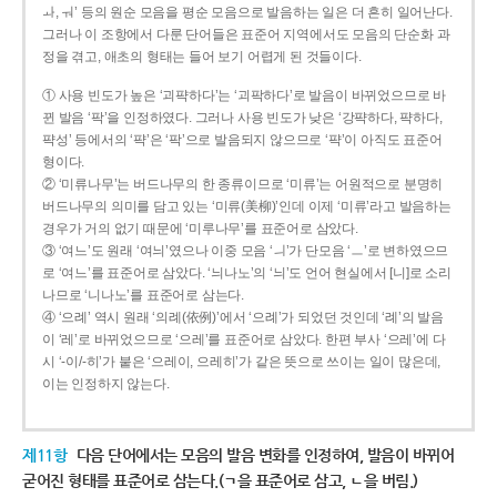
ㅘ, ㅝ’ 등의 원순 모음을 평순 모음으로 발음하는 일은 더 흔히 일어난다.
그러나 이 조항에서 다룬 단어들은 표준어 지역에서도 모음의 단순화 과
정을 겪고, 애초의 형태는 들어 보기 어렵게 된 것들이다.
① 사용 빈도가 높은 ‘괴퍅하다’는 ‘괴팍하다’로 발음이 바뀌었으므로 바
뀐 발음 ‘팍’을 인정하였다. 그러나 사용 빈도가 낮은 ‘강퍅하다, 퍅하다,
퍅성’ 등에서의 ‘퍅’은 ‘팍’으로 발음되지 않으므로 ‘퍅’이 아직도 표준어
형이다.
② ‘미류나무’는 버드나무의 한 종류이므로 ‘미류’는 어원적으로 분명히
버드나무의 의미를 담고 있는 ‘미류(美柳)’인데 이제 ‘미류’라고 발음하는
경우가 거의 없기 때문에 ‘미루나무’를 표준어로 삼았다.
③ ‘여느’도 원래 ‘여늬’였으나 이중 모음 ‘ㅢ’가 단모음 ‘ㅡ’로 변하였으므
로 ‘여느’를 표준어로 삼았다. ‘늬나노’의 ‘늬’도 언어 현실에서 [니]로 소리
나므로 ‘니나노’를 표준어로 삼는다.
④ ‘으례’ 역시 원래 ‘의례(依例)’에서 ‘으례’가 되었던 것인데 ‘례’의 발음
이 ‘레’로 바뀌었으므로 ‘으레’를 표준어로 삼았다. 한편 부사 ‘으레’에 다
시 ‘-이/-히’가 붙은 ‘으레이, 으레히’가 같은 뜻으로 쓰이는 일이 많은데,
이는 인정하지 않는다.
제11항
다음 단어에서는 모음의 발음 변화를 인정하여, 발음이 바뀌어
굳어진 형태를 표준어로 삼는다.(ㄱ을 표준어로 삼고, ㄴ을 버림.)