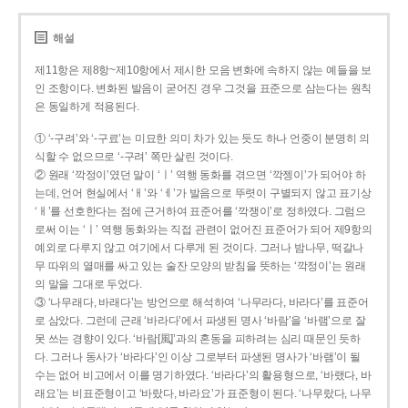
해설
제11항은 제8항~제10항에서 제시한 모음 변화에 속하지 않는 예들을 보
인 조항이다. 변화된 발음이 굳어진 경우 그것을 표준으로 삼는다는 원칙
은 동일하게 적용된다.
① ‘-구려’와 ‘-구료’는 미묘한 의미 차가 있는 듯도 하나 언중이 분명히 의
식할 수 없으므로 ‘-구려’ 쪽만 살린 것이다.
② 원래 ‘깍정이’였던 말이 ‘ㅣ’ 역행 동화를 겪으면 ‘깍젱이’가 되어야 하
는데, 언어 현실에서 ‘ㅐ’와 ‘ㅔ’가 발음으로 뚜렷이 구별되지 않고 표기상
‘ㅐ’를 선호한다는 점에 근거하여 표준어를 ‘깍쟁이’로 정하였다. 그럼으
로써 이는 ‘ㅣ’ 역행 동화와는 직접 관련이 없어진 표준어가 되어 제9항의
예외로 다루지 않고 여기에서 다루게 된 것이다. 그러나 밤나무, 떡갈나
무 따위의 열매를 싸고 있는 술잔 모양의 받침을 뜻하는 ‘깍정이’는 원래
의 말을 그대로 두었다.
③ ‘나무래다, 바래다’는 방언으로 해석하여 ‘나무라다, 바라다’를 표준어
로 삼았다. 그런데 근래 ‘바라다’에서 파생된 명사 ‘바람’을 ‘바램’으로 잘
못 쓰는 경향이 있다. ‘바람[風]’과의 혼동을 피하려는 심리 때문인 듯하
다. 그러나 동사가 ‘바라다’인 이상 그로부터 파생된 명사가 ‘바램’이 될
수는 없어 비고에서 이를 명기하였다. ‘바라다’의 활용형으로, ‘바랬다, 바
래요’는 비표준형이고 ‘바랐다, 바라요’가 표준형이 된다. ‘나무랐다, 나무