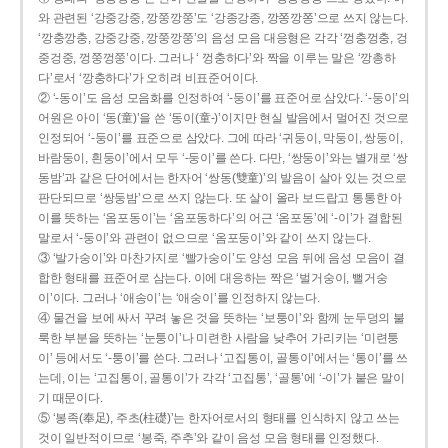
와 관련된 ‘강중강중, 깡쭝깡쭝’도 ‘강종강종, 깡쫑깡쫑’으로 쓰지 않는다.
‘깡충깡충, 강중강중, 깡쭝깡쭝’의 음성 모음 대응형은 각각 ‘껑충껑충, 겅
중겅중, 껑쭝껑쭝’이다. 그러나 ‘ 껑충하다’와 짝을 이루는 말은 ‘깡총하
다’로서 ‘깡충하다’가 오히려 비표준어이다.
② ‘-동이’도 음성 모음화를 인정하여 ‘-둥이’를 표준어로 삼았다. ‘-둥이’의
어원은 아이 ‘동(童)’을 쓴 ‘동이(童-)’이지만 현실 발음에서 멀어진 것으로
인정되어 ‘-둥이’를 표준으로 삼았다. 그에 따라 ‘귀둥이, 막둥이, 쌍둥이,
바람둥이, 흰둥이’에서 모두 ‘-둥이’를 쓴다. 다만, ‘쌍둥이’와는 별개로 ‘쌍
동밤’과 같은 단어에서는 한자어 ‘쌍동(雙童)’의 발음이 살아 있는 것으로
판단되므로 ‘쌍둥밤’으로 쓰지 않는다. 또 살이 올라 보드랍고 통통한 아
이를 뜻하는 ‘옴포동이’는 ‘옴포동하다’의 어근 ‘옴포동’에 ‘-이’가 결합된
말로서 ‘-둥이’와 관련이 없으므로 ‘옴포둥이’와 같이 쓰지 않는다.
③ ‘발가숭이’와 마찬가지로 ‘빨가숭이’도 양성 모음 뒤에 음성 모음이 결
합한 형태를 표준어로 삼는다. 이에 대응하는 짝은 ‘벌거숭이, 뻘거숭
이’이다. 그러나 ‘애송이’는 ‘애숭이’를 인정하지 않는다.
④ 물건을 보에 싸서 꾸려 놓은 것을 뜻하는 ‘보퉁이’와 함께 눈두덩의 불
룩한 부분을 뜻하는 ‘눈퉁이’나 미련한 사람을 낮추어 가리키는 ‘미련퉁
이’ 등에서도 ‘-퉁이’를 쓴다. 그러나 ‘고집통이, 골통이’에서는 ‘통이’를 쓰
는데, 이는 ‘고집통이, 골통이’가 각각 ‘고집통’, ‘골통’에 ‘-이’가 붙은 말이
기 때문이다.
⑤ ‘봉족(奉足), 주초(柱礎)’는 한자어로서의 형태를 인식하지 않고 쓰는
것이 일반적이므로 ‘봉죽, 주추’와 같이 음성 모음 형태를 인정했다.