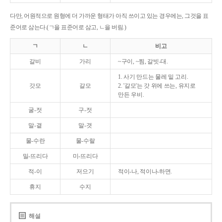
다만, 어원적으로 원형에 더 가까운 형태가 아직 쓰이고 있는 경우에는, 그것을 표
준어로 삼는다.(ㄱ을 표준어로 삼고, ㄴ을 버림.)
ㄱ
ㄴ
비고
갈비
가리
~구이, ~찜, 갈빗-대.
1. 사기 만드는 물레 밑 고리.
갓모
갈모
2. '갈모'는 갓 위에 쓰는, 유지로
만든 우비.
굴-젓
구-젓
말-곁
말-겻
물-수란
물-수랄
밀-뜨리다
미-뜨리다
적-이
저으기
적이-나, 적이나-하면.
휴지
수지
해설