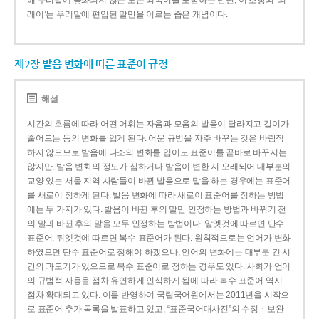
해 우리말에 동화되지 않은 모든 외국어를 포함하는 반면, 이 조항의 ‘외
래어’는 우리말에 편입된 말만을 이르는 좁은 개념이다.
제2장 발음 변화에 따른 표준어 규정
해설
시간의 흐름에 따라 어떤 어휘는 자음과 모음의 발음이 달라지고 길이가
줄어드는 등의 변화를 입게 된다. 어문 규범을 자주 바꾸는 것은 바람직
하지 않으므로 발음에 다소의 변화를 입어도 표준어를 곧바로 바꾸지는
않지만, 발음 변화의 정도가 심하거나 발음이 변한 지 오래되어 대부분의
교양 있는 서울 지역 사람들이 바뀐 발음으로 말을 하는 경우에는 표준어
를 새로이 정하게 된다. 발음 변화에 따라 새로이 표준어를 정하는 방법
에는 두 가지가 있다. 발음이 바뀐 후의 말만 인정하는 방법과 바뀌기 전
의 말과 바뀐 후의 말을 모두 인정하는 방법이다. 앞엣것에 따르면 단수
표준어, 뒤엣것에 따르면 복수 표준어가 된다. 원칙적으로는 언어가 변화
하였으면 단수 표준어로 정해야 하겠으나, 언어의 변화에는 대부분 긴 시
간의 과도기가 있으므로 복수 표준어로 정하는 경우도 있다. 사회가 언어
의 규범적 사용을 점차 유연하게 인식하게 됨에 따라 복수 표준어 역시
점차 확대되고 있다. 이를 반영하여 국립국어원에서는 2011년을 시작으
로 표준어 추가 목록을 발표하고 있고, “표준국어대사전”의 수정ㆍ보완