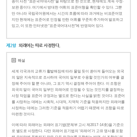
종이 사전 “표준국어대사전”을 바탕으로 한 것으로, 현재에도 계속 수정·
보완 중이다. 여기에서 방대한 어휘의 표준어형을 확인할 수 있다. 그뿐
만 아니라 국립국어원에서는 시간의 흐름에 따라 과거에는 비표준어였
지만 현재에는 표준어로 인정될 만한 어휘를 꾸준히 추가하여 발표하고
있고, 이 또한 인터넷판 “표준국어대사전”에 반영되어 있다.
제2항
외래어는 따로 사정한다.
해설
세계 각국과의 교류가 활발해짐에 따라 물밀 듯이 쏟아져 들어오는 외국
의 말은 지속적으로 조사하여 국어의 일부로 수용할 것인가의 여부를 결
정해 주어야 할 뿐 아니라, 그 표기 역시 결정해 주어야 한다. 이 조항은
외국의 말이 국어의 일부인 외래어로 인정될 수 있는 것인지를 결정하는
사정 작업을 표준어 규정과는 별도로 한다는 사실을 밝힌 것이다. 표준어
를 사정하는 데에는 사회적, 시대적, 지역적 기준을 적용하지만 외래어를
사정하는 데에는 그러한 기준을 적용하기 어렵기 때문에 이 조항을 따로
마련한 것이다.
이에 따라 외래어는 외래어 표기법(문체부 고시 제2017-14호)을 기준으
로 별도로 사정한다. 다만 외래어 표기법의 ‘외래어’가 고유 명사를 포함