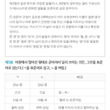
제3항과 같은 취지로 규정한 말들이나, 제3항의 경우와는 달리 거센소리
가 예사소리로 변화한 말들을 표준어로 삼은 경우이다.
① 표준어 규정이 공표된 1988년보다 이미 오래전부터 이름이 얼른 생각
나지 않거나 바로 말하기 곤란한 사람 또는 사물을 가리키는 대명사로
‘거시키’보다는 ‘거시기’가 더 널리 쓰였고 이 조항에서 이를 다시 확인한
것이다.
② ‘푼’은 한자 ‘分’의 고어 발음의 잔재이다. 현대 국어의 ‘할, 푼, 리’나 ‘땡
전 한 푼’ 등에 ‘푼’이 남아 있으나 한자어로 읽을 때에는 ‘분’으로 발음한
다. 따라서 시계의 ‘분침’은 ‘푼침’으로 쓰지 않는다.
제5항
어원에서 멀어진 형태로 굳어져서 널리 쓰이는 것은, 그것을 표준
어로 삼는다.(ㄱ을 표준어로 삼고, ㄴ을 버림.)
ㄱ
ㄴ
비고
강낭-콩
강남-콩
고삿
고샅
겉~, 속~.
사글-세
삭월-세
‘월세’는 표준어임.
울력-성당
위력-성당
떼를 지어서 으르고 협박하는 일.