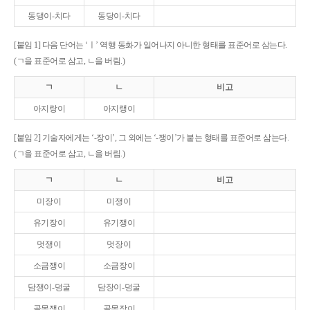
동댕이-치다
동당이-치다
[붙임 1] 다음 단어는 ‘ㅣ’ 역행 동화가 일어나지 아니한 형태를 표준어로 삼는다.
(ㄱ을 표준어로 삼고, ㄴ을 버림.)
ㄱ
ㄴ
비고
아지랑이
아지랭이
[붙임 2] 기술자에게는 ‘-장이’, 그 외에는 ‘-쟁이’가 붙는 형태를 표준어로 삼는다.
(ㄱ을 표준어로 삼고, ㄴ을 버림.)
ㄱ
ㄴ
비고
미장이
미쟁이
유기장이
유기쟁이
멋쟁이
멋장이
소금쟁이
소금장이
담쟁이-덩굴
담장이-덩굴
골목쟁이
골목장이