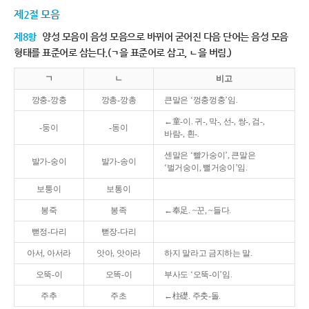
제2절 모음
제8항
양성 모음이 음성 모음으로 바뀌어 굳어진 다음 단어는 음성 모음
형태를 표준어로 삼는다.(ㄱ을 표준어로 삼고, ㄴ을 버림.)
ㄱ
ㄴ
비고
깡충-깡충
깡총-깡총
큰말은 ‘껑충껑충’임.
←童-이. 귀-, 막-, 선-, 쌍-, 검-,
-둥이
-동이
바람-, 흰-.
센말은 ‘빨가숭이’, 큰말은
발가-숭이
발가-송이
‘벌거숭이, 뻘거숭이’임.
보퉁이
보통이
봉죽
봉족
←奉足. ~꾼, ~들다.
뻗정-다리
뻗장-다리
아서, 아서라
앗아, 앗아라
하지 말라고 금지하는 말.
오뚝-이
오똑-이
부사도 ‘오뚝-이’임.
주추
주초
←柱礎. 주춧-돌.