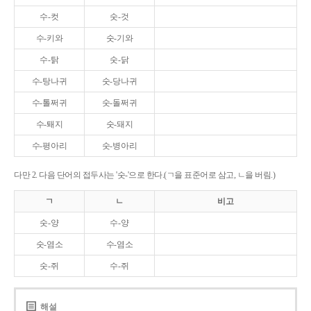
수-컷
숫-것
수-키와
숫-기와
수-탉
숫-닭
수-탕나귀
숫-당나귀
수-톨쩌귀
숫-돌쩌귀
수-퇘지
숫-돼지
수-평아리
숫-병아리
다만 2. 다음 단어의 접두사는 '숫-'으로 한다.(ㄱ을 표준어로 삼고, ㄴ을 버림.)
ㄱ
ㄴ
비고
숫-양
수-양
숫-염소
수-염소
숫-쥐
수-쥐
해설