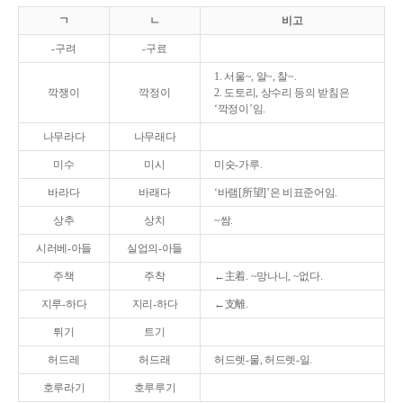
ㄱ
ㄴ
비고
-구려
-구료
1. 서울~, 알~, 찰~.
깍쟁이
깍정이
2. 도토리, 상수리 등의 받침은
‘깍정이’임.
나무라다
나무래다
미수
미시
미숫-가루.
바라다
바래다
‘바램[所望]’은 비표준어임.
상추
상치
~쌈.
시러베-아들
실업의-아들
주책
주착
←主着. ~망나니, ~없다.
지루-하다
지리-하다
←支離.
튀기
트기
허드레
허드래
허드렛-물, 허드렛-일.
호루라기
호루루기