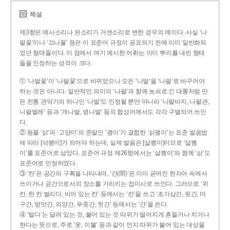
해설
제3항은 예사소리나 된소리가 거센소리로 변한 경우의 예이다. 사실 ‘나
팔꽃’이나 ‘끄나풀’ 등은 이 표준어 규정이 공표되기 전에 이미 일반화되
었던 형태들이다. 이 점에서 여기 예시한 어휘는 이미 뿌리를 내린 형태
들을 인정하는 성격이 크다.
① ‘나발꽃’이 ‘나팔꽃’으로 바뀌었으나 모든 ‘나발’을 ‘나팔’로 바꾸어야
하는 것은 아니다. 일반적인 의미의 ‘나팔’과 함께 놋쇠로 긴 대롱처럼 만
든 전통 관악기의 하나인 ‘나발’도 인정될 뿐만 아니라 ‘나팔바지, 나팔관,
나팔벌레’ 등과 ‘개나발, 병나발’ 등의 합성어에서도 각각 구별되어 쓰인
다.
② 동물 ‘삵’과 ‘고양이’의 준말인 ‘괭이’가 결합한 ‘삵괭이’는 표준 발음법
에 따라 [삭꽹이]가 되어야 하는데, 실제 발음은 [살쾡이]이므로 ‘살쾡
이’를 표준어로 삼았다. 표준어 규정 제26항에서는 ‘살쾡이’와 함께 ‘삵’도
표준어로 인정하였다.
③ ‘칸’은 공간의 구획을 나타내며, ‘간(間)’은 이미 굳어진 한자어 속에서
쓰이거나 공간으로서의 장소를 가리키는 접미사로 쓰인다. 그러므로 ‘위
칸, 한 칸 벌리다, 비어 있는 칸’ 등에서는 ‘칸’을 쓰고 ‘초가삼간, 뒷간, 마
구간, 방앗간, 외양간, 푸줏간, 헛간’ 등에서는 ‘간’을 쓴다.
④ ‘털다’는 달려 있는 것, 붙어 있는 것 따위가 떨어지게 흔들거나 치거나
한다는 뜻으로, 주로 ‘옷, 이불’ 등과 같이 먼지 따위가 붙어 있는 대상을