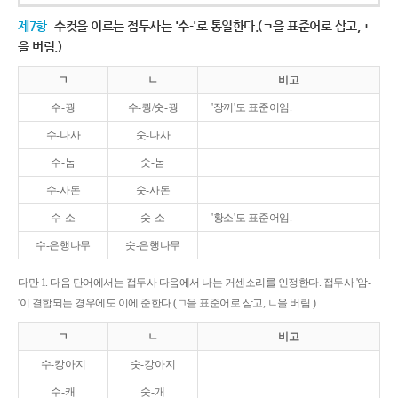
제7항
수컷을 이르는 접두사는 '수-'로 통일한다.(ㄱ을 표준어로 삼고, ㄴ
을 버림.)
ㄱ
ㄴ
비고
수-꿩
수-퀑/숫-꿩
'장끼'도 표준어임.
수-나사
숫-나사
수-놈
숫-놈
수-사돈
숫-사돈
수-소
숫-소
'황소'도 표준어임.
수-은행나무
숫-은행나무
다만 1. 다음 단어에서는 접두사 다음에서 나는 거센소리를 인정한다. 접두사 '암-
'이 결합되는 경우에도 이에 준한다.(ㄱ을 표준어로 삼고, ㄴ을 버림.)
ㄱ
ㄴ
비고
수-캉아지
숫-강아지
수-캐
숫-개