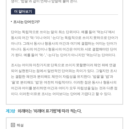
생이’, ‘밥을’과 같이 언제나 앞말에 붙여 쓴다.
더 알아보기
조사는 단어인가?
단어는 독립적으로 쓰이는 말의 최소 단위이다. 예를 들어 ‘먹는다’에서
동사의 어간 ‘먹-­’이나 어미 ‘­-는다’는 독립적으로 쓰이지 못하므로 단어가
아니다. 그래서 동사나 형용사의 어간과 여기에 결합하는 어미는 단어가
아니다. 동사의 어간이나 형용사의 어간은 어미와 서로 결합해야만 단어
가 된다. 예를 들어 ‘먹-’, ‘-는다’는 단어가 아니지만 ‘먹는다’는 단어이다.
조사는 어미와 마찬가지로 단독으로 쓰이지 못할뿐더러 체언 뒤에 연결
되어 실현된다는 점에서 일반적인 단어와는 차이가 있다. 그렇지만 조사
는 결합한 체언과 분리해도 체언이 자립성을 유지한다. ‘밥을’을 ‘밥’과
‘을’로 분리해도 ‘밥’은 여전히 자립적이다. 이러한 점은 동사나 형용사의
어간과 어미를 분리하면 어간과 어미가 모두 자립성을 잃는 것과 다른 점
이다. 이러한 이유로 조사는 어미보다는 단어에 가깝다고 할 수 있다.
제3항
외래어는 ‘외래어 표기법’에 따라 적는다.
해설