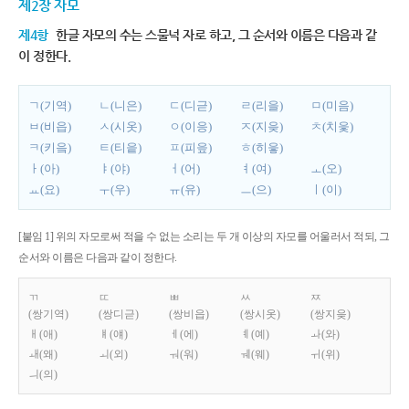
제2장 자모
제4항
한글 자모의 수는 스물넉 자로 하고, 그 순서와 이름은 다음과 같
이 정한다.
ㄱ(기역)
ㄴ(니은)
ㄷ(디귿)
ㄹ(리을)
ㅁ(미음)
ㅂ(비읍)
ㅅ(시옷)
ㅇ(이응)
ㅈ(지읒)
ㅊ(치읓)
ㅋ(키읔)
ㅌ(티읕)
ㅍ(피읖)
ㅎ(히읗)
ㅏ(아)
ㅑ(야)
ㅓ(어)
ㅕ(여)
ㅗ(오)
ㅛ(요)
ㅜ(우)
ㅠ(유)
ㅡ(으)
ㅣ(이)
[붙임 1] 위의 자모로써 적을 수 없는 소리는 두 개 이상의 자모를 어울러서 적되, 그
순서와 이름은 다음과 같이 정한다.
ㄲ
ㄸ
ㅃ
ㅆ
ㅉ
(쌍기역)
(쌍디귿)
(쌍비읍)
(쌍시옷)
(쌍지읒)
ㅐ(애)
ㅒ(얘)
ㅔ(에)
ㅖ(예)
ㅘ(와)
ㅙ(왜)
ㅚ(외)
ㅝ(워)
ㅞ(웨)
ㅟ(위)
ㅢ(의)