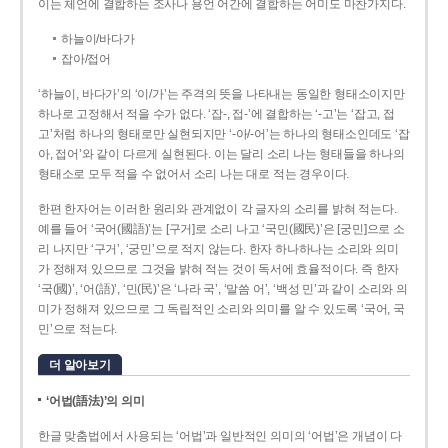
이는 체언에 결합하는 조사나 용언 어간에 결합하는 어미도 마찬가지다.
하늘이/바다가
잡아/접어
‘하늘이, 바다가’의 ‘이/가’는 주격의 뜻을 나타내는 동일한 형태소이지만
하나로 고정해서 적을 수가 없다. ‘잡-, 접-’에 결합하는 ‘-고’는 ‘잡고, 접
고’처럼 하나의 형태로만 실현되지만 ‘-아/-어’는 하나의 형태소인데도 ‘잡
아, 접어’와 같이 다르게 실현된다. 이는 달리 소리 나는 형태들을 하나의
형태소로 모두 적을 수 없어서 소리 나는 대로 적는 경우이다.
한편 한자어는 이러한 원리와 관계없이 각 글자의 소리를 밝혀 적는다.
예를 들어 ‘국어(國語)’는 [구거]로 소리 나고 ‘국민(國民)’은 [궁민]으로 소
리 나지만 ‘구거’, ‘궁민’으로 적지 않는다. 한자 하나하나는 소리와 의미
가 정해져 있으므로 그것을 밝혀 적는 것이 독서에 효율적이다. 즉 한자
‘국(國)’, ‘어(語)’, ‘민(民)’은 ‘나라 국’, ‘말씀 어’, ‘백성 민’과 같이 소리와 의
미가 정해져 있으므로 그 독립적인 소리와 의미를 알 수 있도록 ‘국어, 국
민’으로 적는다.
더 알아보기
‘어법(語法)’의 의미
한글 맞춤법에서 사용되는 ‘어법’과 일반적인 의미의 ‘어법’은 개념이 다