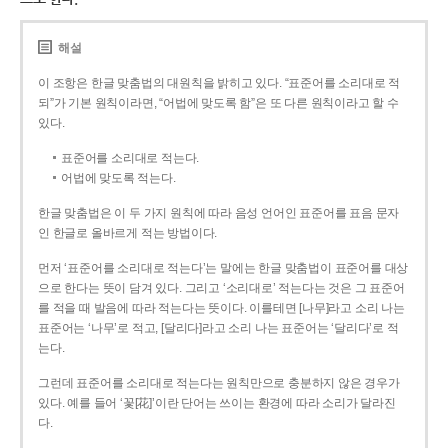
해설
이 조항은 한글 맞춤법의 대원칙을 밝히고 있다. “표준어를 소리대로 적
되”가 기본 원칙이라면, “어법에 맞도록 함”은 또 다른 원칙이라고 할 수
있다.
표준어를 소리대로 적는다.
어법에 맞도록 적는다.
한글 맞춤법은 이 두 가지 원칙에 따라 음성 언어인 표준어를 표음 문자
인 한글로 올바르게 적는 방법이다.
먼저 ‘표준어를 소리대로 적는다’는 말에는 한글 맞춤법이 표준어를 대상
으로 한다는 뜻이 담겨 있다. 그리고 ‘소리대로’ 적는다는 것은 그 표준어
를 적을 때 발음에 따라 적는다는 뜻이다. 이를테면 [나무]라고 소리 나는
표준어는 ‘나무’로 적고, [달리다]라고 소리 나는 표준어는 ‘달리다’로 적
는다.
그런데 표준어를 소리대로 적는다는 원칙만으로 충분하지 않은 경우가
있다. 예를 들어 ‘꽃[花]’이란 단어는 쓰이는 환경에 따라 소리가 달라진
다.