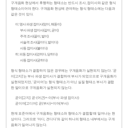
구개음화 현상에서 후행하는 형태소는 반드시 조사, 접미사와 같은 형식
형태소이어야 한다. 구개음화 현상에 관여하는 형식 형태소에는 다음과
같은 것이 있다.
이: 명사 파생 접미사(맏이, 해돋이)
부사 파생 접미사(같이, 굳이)
주격 조사(끝이, 밭이)
서술격 조사(끝이다, 밭이다)
사동 접미사(붙이다)
히: 피동 접미사(걷히다, 닫히다)
사동 접미사(굳히다)
형식 형태소가 결합하지 않은 경우에는 구개음화가 실현되지 않는다. ‘곧
이[고지]’는 부사 파생 접미사가 결합하여 부사가 되었으므로 구개음화가
실현되었지만, ‘곧이어’는 형식 형태소가 아닌 실질 형태소 부사가 결합
한 말이므로 구개음화가 실현되지 않는다.
곧이[고지]: 곧-­(어근)+­-이(부사 파생 접미사)
곧이어[고디어]: 곧(부사)+이어(부사)
현재 표준어에서 구개음화는 형태소와 형태소가 결합할 때 일어나는 현
상이다. 그러므로 ‘마디, 견디다’와 같이 하나의 형태소 내부에서는 구개
음화가 일어나지 않는다.