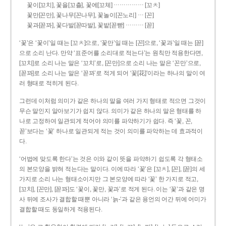
……………
꽃이[꼬치], 꽃을[꼬츨], 꽃에[꼬체]
[꼬ㅊ]
…
꽃만[꼰만], 꽃나무[꼰나무], 꽃놀이[꼰노리]
[꼰]
………
꽃과[꼳꽈], 꽃다발[꼳따발], 꽃밭[꼳빧]
[꼳]
‘꽃’은 ‘꽃이’일 때는 [꼬ㅊ]으로, ‘꽃만’일 때는 [꼰]으로, ‘꽃과’일 때는 [꼳]
으로 소리 난다. 만약 ‘표준어를 소리대로 적는다’는 원칙만 적용한다면,
[꼬치]로 소리 나는 말은 ‘꼬치’로, [꼰만]으로 소리 나는 말은 ‘꼰만’으로,
[꼳꽈]로 소리 나는 말은 ‘꼳꽈’로 적게 되어 ‘꽃[花]’이라는 하나의 말이 여
러 형태로 적히게 된다.
그런데 이처럼 의미가 같은 하나의 말을 여러 가지 형태로 적으면 그것이
무슨 말인지 알아보기가 쉽지 않다. 의미가 같은 하나의 말은 형태를 하
나로 고정하여 일관되게 적어야 의미를 파악하기가 쉽다. 즉 ‘꽃, 꼰,
꼳’보다는 ‘꽃’ 하나로 일관되게 적는 것이 의미를 파악하는 데 효과적이
다.
‘어법에 맞도록 한다’는 것은 이와 같이 뜻을 파악하기 쉽도록 각 형태소
의 본모양을 밝혀 적는다는 말이다. 이에 따라 ‘꽃’은 [꼬ㅊ], [꼰], [꼳]의 세
가지로 소리 나는 형태소이지만 그 본모양에 따라 ‘꽃’ 한 가지로 적고,
[꼬치], [꼰만], [꼳꽈]도 ‘꽃이, 꽃만, 꽃과’로 적게 된다. 이는 ‘꽃’과 같은 명
사 뒤에 조사가 결합할 때뿐 아니라 ‘늙-’과 같은 용언의 어간 뒤에 어미가
결합할 때도 동일하게 적용된다.