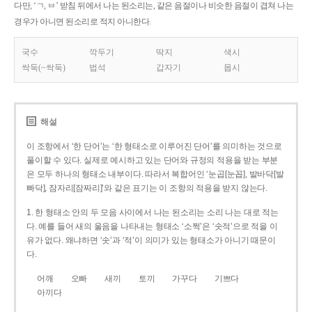
다만, ‘ㄱ, ㅂ’ 받침 뒤에서 나는 된소리는, 같은 음절이나 비슷한 음절이 겹쳐 나는
경우가 아니면 된소리로 적지 아니한다.
국수
깍두기
딱지
색시
싹둑(~싹둑)
법석
갑자기
몹시
해설
이 조항에서 ‘한 단어’는 ‘한 형태소로 이루어진 단어’를 의미하는 것으로
풀이할 수 있다. 실제로 예시하고 있는 단어와 규정의 적용을 받는 부분
은 모두 하나의 형태소 내부이다. 따라서 복합어인 ‘눈곱[눈꼽], 발바닥[발
빠닥], 잠자리[잠짜리]’와 같은 표기는 이 조항의 적용을 받지 않는다.
1. 한 형태소 안의 두 모음 사이에서 나는 된소리는 소리 나는 대로 적는
다. 예를 들어 새의 울음을 나타내는 형태소 ‘소쩍’은 ‘솟적’으로 적을 이
유가 없다. 왜냐하면 ‘솟’과 ‘적’이 의미가 있는 형태소가 아니기 때문이
다.
어깨
오빠
새끼
토끼
가꾸다
기쁘다
아끼다