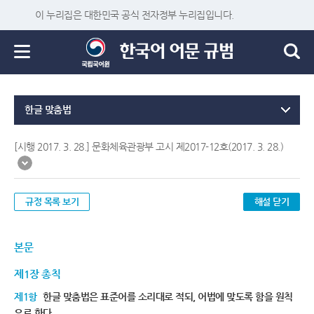
이 누리집은 대한민국 공식 전자정부 누리집입니다.
한글 맞춤법
[시행 2017. 3. 28.] 문화체육관광부 고시 제2017-12호(2017. 3. 28.)
규정 목록 보기
해설 닫기
본문
제1장 총칙
제1항
한글 맞춤법은 표준어를 소리대로 적되, 어법에 맞도록 함을 원칙
으로 한다.