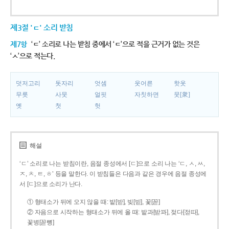
제3절 'ㄷ' 소리 받침
제7항
‘ㄷ’ 소리로 나는 받침 중에서 ‘ㄷ’으로 적을 근거가 없는 것은
‘ㅅ’으로 적는다.
덧저고리
돗자리
엇셈
웃어른
핫옷
무릇
사뭇
얼핏
자칫하면
뭇[衆]
옛
첫
헛
해설
‘ㄷ’ 소리로 나는 받침이란, 음절 종성에서 [ㄷ]으로 소리 나는 ‘ㄷ, ㅅ, ㅆ,
ㅈ, ㅊ, ㅌ, ㅎ’ 등을 말한다. 이 받침들은 다음과 같은 경우에 음절 종성에
서 [ㄷ]으로 소리가 난다.
① 형태소가 뒤에 오지 않을 때: 밭[받], 빚[빋], 꽃[꼳]
② 자음으로 시작하는 형태소가 뒤에 올 때: 밭과[받꽈], 젖다[젇따],
꽃병[꼳뼝]