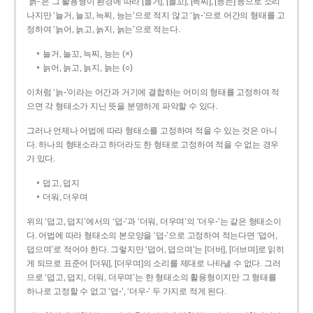
‘늙-’은 그 활용형이 환경에 따라 [늘거], [늘꼬], [늑찌], [능는] 등으로 소리
나지만 ‘늘거, 늘꼬, 늑찌, 능는’으로 적지 않고 ‘늙-’으로 어간의 형태를 고
정하여 ‘늙어, 늙고, 늙지, 늙는’으로 적는다.
늘거, 늘꼬, 늑찌, 능는 (×)
늙어, 늙고, 늙지, 늙는 (○)
이처럼 ‘늙-­’이라는 어간과 거기에 결합하는 어미의 형태를 고정하여 적
으면 각 형태소가 지닌 뜻을 분명하게 파악할 수 있다.
그러나 언제나 어법에 따라 형태소를 고정하여 적을 수 있는 것은 아니
다. 하나의 형태소라고 하더라도 한 형태로 고정하여 적을 수 없는 경우
가 있다.
덥고, 덥지
더워, 더우며
위의 ‘덥고, 덥지’에서의 ‘덥-­’과 ‘더워, 더우며’의 ‘더우-­’는 같은 형태소이
다. 어법에 따라 형태소의 본모양을 ‘덥-­’으로 고정하여 적는다면 ‘덥어,
덥으며’로 적어야 한다. 그렇지만 ‘덥어, 덥으며’는 [더버], [더브며]로 읽히
게 되므로 표준어 [더워], [더우며]의 소리를 제대로 나타낼 수 없다. 그러
므로 ‘덥고, 덥지, 더워, 더우며’는 한 형태소의 활용형이지만 그 형태를
하나로 고정할 수 없고 ‘덥-’, ‘더우-’ 두 가지로 적게 된다.