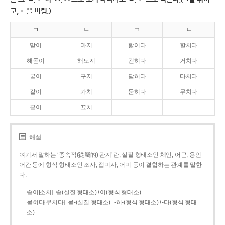
고, ㄴ을 버림.)
ㄱ
ㄴ
ㄱ
ㄴ
맏이
마지
핥이다
할치다
해돋이
해도지
걷히다
거치다
굳이
구지
닫히다
다치다
같이
가치
묻히다
무치다
끝이
끄치
해설
여기서 말하는 ‘종속적(從屬的) 관계’란, 실질 형태소인 체언, 어근, 용언
어간 등에 형식 형태소인 조사, 접미사, 어미 등이 결합하는 관계를 말한
다.
솥이[소치]: 솥(실질 형태소)+이(형식 형태소)
묻히다[무치다]: 묻­-(실질 형태소)+­-히­-(형식 형태소)+-다(형식 형태
소)