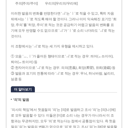
주의[주의/주이]
우리의[우리의/우리에]
이러한 발음의 변화를 반영한다면 ‘ㅢ’는 ‘ㅣ’로 적을 수 있고, 특히 자음
뒤에서는 ‘ㅣ’로 적도록 해야 할 것이다. 그러나 이미 익숙해진 표기인 ‘희
망, 주의’를 ‘히망, 주이’로 적는 것은 공감하기 어렵고 발음의 변화를 표
기에 모두 반영할 수도 없으므로 ‘ㅢ’가 ‘ㅣ’로 소리 나더라도 ‘ㅢ’로 적는
것이다.
이 조항에서는 ‘ㅢ’로 적는 세 가지 유형을 제시하고 있다.
① 모음 ‘ㅡ, ㅣ’가 줄어든 형태이므로 ‘ㅢ’로 적는 경우: 씌어(←쓰이어),
틔어(←트이어) 등
② 한자어이므로 ‘ㅢ’로 적는 경우: 의의(意義), 희망(希望), 유희(遊戱) 등
③ 발음과 표기의 전통에 따라 ‘ㅢ’로 적는 경우: 무늬, 하늬바람, 늴리리,
닁큼 등
더 알아보기
‘의’의 발음
‘의사의 책임’에서 첫음절의 ‘의’는 [의]로 발음하고 조사 ‘의’는 [의]나 [에]
로 모두 발음할 수 있다. 이들은 [이]로 소리 나는 경우가 아니라서 이 조
항과는 무관하지만, 모두 ‘의’로 적는다는 점에서 공통점이 있다. 즉 첫음
절의 ‘의’는 발음의 변화가 없으므로 ‘의’로 적고, 조사 ‘의’는 [에]로 발음할