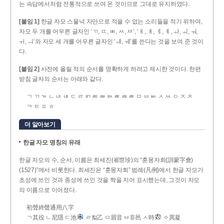
는 속담에서처럼 전통적으로 쓰여 온 것이므로 그대로 유지하였다.
[붙임 1]
한글 자모 스물넉 자만으로 적을 수 없는 소리들을 적기 위하여,
자모 두 개를 어우른 글자인 ‘ㄲ, ㄸ, ㅃ, ㅆ, ㅉ’, ‘ㅐ, ㅒ, ㅔ, ㅖ, ㅘ, ㅚ, ㅝ,
ㅟ, ㅢ’와 자모 세 개를 어우른 글자인 ‘ㅙ, ㅞ’를 쓴다는 것을 보여 준 것이
다.
[붙임 2]
사전에 올릴 적의 순서를 명확하게 하려고 제시한 것이다. 한편
받침 글자의 순서는 아래와 같다.
ㄱ ㄲ ㄳ ㄴ ㄵ ㄶ ㄷ ㄹ ㄺ ㄻ ㄼ ㄽ ㄾ ㄿ ㅀ ㅁ ㅂ ㅄ ㅅ ㅆ ㅇ ㅈ ㅊ
ㅋ ㅌ ㅍ ㅎ
더 알아보기
한글 자모 명칭의 유래
한글 자모의 수, 순서, 이름은 최세진(崔世珍)의 “훈몽자회(訓蒙字會)
(1527)”에서 비롯한다. 최세진은 “훈몽자회” 범례(凡例)에서 한글 자모가
초성에 쓰인 것과 종성에 쓰인 것을 짝을 지어 표시했는데, 그것이 자모
의 이름으로 이어졌다.
初聲終聲通用八字
ㄱ其役 ㄴ尼隱 ㄷ池
ㄹ梨乙 ㅁ眉音 ㅂ非邑 ㅅ時
ㆁ異凝