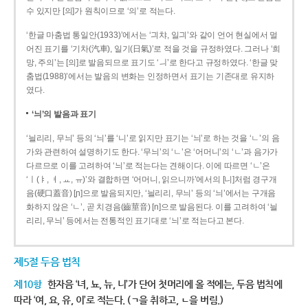
수 있지만 [의]가 원칙이므로 ‘의’로 적는다.
‘한글 마춤법 통일안(1933)’에서는 ‘긔챠, 일긔’와 같이 언어 현실에서 멀
어진 표기를 ‘기차(汽車), 일기(日氣)’로 적을 것을 규정하였다. 그러나 ‘희
망, 주의’는 [의]로 발음되므로 표기도 ‘ㅢ’로 한다고 규정하였다. ‘한글 맞
춤법(1988)’에서는 발음의 변화는 인정하면서 표기는 기존대로 유지하
였다.
‘늬’의 발음과 표기
‘늴리리, 무늬’ 등의 ‘늬’를 ‘니’로 읽지만 표기는 ‘늬’로 하는 것을 ‘ㄴ’의 음
가와 관련하여 설명하기도 한다. ‘무늬’의 ‘ㄴ’은 ‘어머니’의 ‘ㄴ’과 음가가
다르므로 이를 고려하여 ‘늬’로 적는다는 견해이다. 이에 따르면 ‘ㄴ’은
‘ㅣ(ㅑ, ㅕ, ㅛ, ㅠ)’와 결합하면 ‘어머니, 읽으니까’에서의 [니]처럼 경구개
음(硬口蓋音) [ɲ]으로 발음되지만, ‘늴리리, 무늬’ 등의 ‘늬’에서는 구개음
화하지 않은 ‘ㄴ’, 곧 치경음(齒莖音) [n]으로 발음된다. 이를 고려하여 ‘늴
리리, 무늬’ 등에서는 전통적인 표기대로 ‘늬’로 적는다고 본다.
제5절 두음 법칙
제10항
한자음 ‘녀, 뇨, 뉴, 니’가 단어 첫머리에 올 적에는, 두음 법칙에
따라 ‘여, 요, 유, 이’로 적는다. (ㄱ을 취하고, ㄴ을 버림.)