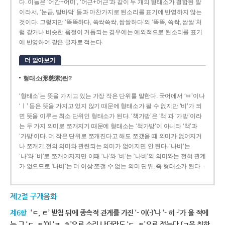
다. 이들은 ‘어간+어미’, ‘어근+어근’과 같이 두 개의 형태소가 결합된 말
이라서, ‘눈곱, 발바닥’ 등과 마찬가지로 된소리를 표기에 반영하지 않는
것이다. 그렇지만 ‘똑똑하다, 쓱싹쓱싹, 쌉쌀하다’의 ‘똑똑, 쓱싹, 쌉쌀’처
럼 같거나 비슷한 음절이 거듭되는 경우에는 예외적으로 된소리를 표기
에 반영하여 같은 글자로 적는다.
더 알아보기
형태소(形態素)란?
‘형태소’는 뜻을 가지고 있는 가장 작은 단위를 말한다. 국어에서 ‘ㅂ’이나
‘ㅣ’ 등은 뜻을 가지고 있지 않기 때문에 형태소가 될 수 없지만 ‘비’가 되
면 뜻을 이루는 최소 단위인 형태소가 된다. ‘책가방’은 ‘책’과 ‘가방’이라
는 두 가지 의미로 쪼개지기 때문에 형태소는 ‘책가방’이 아니라 ‘책’과
‘가방’이다. 더 작은 단위로 쪼개진다고 해도 쪼갰을 때 의미가 없어지거
나 쪼개기 전의 의미와 관련되는 의미가 없어지면 안 된다. ‘나비’는
‘나’와 ‘비’로 쪼개어지지만 이때 ‘나’와 ‘비’는 ‘나비’의 의미와는 전혀 관계
가 없으므로 ‘나비’는 더 이상 쪼갤 수 없는 의미 단위, 즉 형태소가 된다.
제2절 구개음화
제6항
‘ㄷ, ㅌ’ 받침 뒤에 종속적 관계를 가진 ‘- 이(-)’나 ‘- 히 -’가 올 적에
는 그 ‘ㄷ, ㅌ’이 ‘ㅈ, ㅊ’으로 소리 나더라도 ‘ㄷ, ㅌ’으로 적는다.(ㄱ을 취하