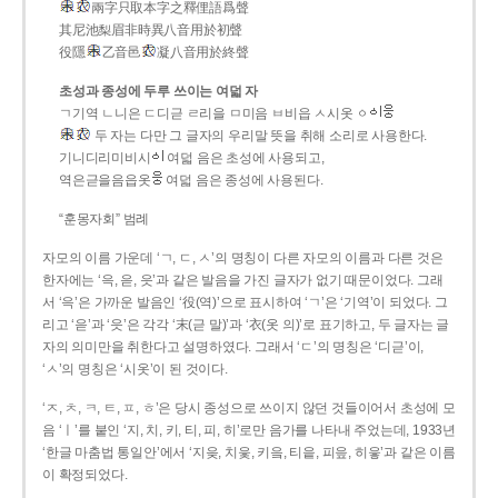
兩字只取本字之釋俚語爲聲
其尼池梨眉非時異八音用於初聲
役隱
乙音邑
凝八音用於終聲
초성과 종성에 두루 쓰이는 여덟 자
ㄱ기역 ㄴ니은 ㄷ디귿 ㄹ리을 ㅁ미음 ㅂ비읍 ㅅ시옷 ㆁ
두 자는 다만 그 글자의 우리말 뜻을 취해 소리로 사용한다.
기니디리미비시
여덟 음은 초성에 사용되고,
역은귿을음읍옷
여덟 음은 종성에 사용된다.
“훈몽자회” 범례
자모의 이름 가운데 ‘ㄱ, ㄷ, ㅅ’의 명칭이 다른 자모의 이름과 다른 것은
한자에는 ‘윽, 읃, 읏’과 같은 발음을 가진 글자가 없기 때문이었다. 그래
서 ‘윽’은 가까운 발음인 ‘役(역)’으로 표시하여 ‘ㄱ’은 ‘기역’이 되었다. 그
리고 ‘읃’과 ‘읏’은 각각 ‘末(귿 말)’과 ‘衣(옷 의)’로 표기하고, 두 글자는 글
자의 의미만을 취한다고 설명하였다. 그래서 ‘ㄷ’의 명칭은 ‘디귿’이,
‘ㅅ’의 명칭은 ‘시옷’이 된 것이다.
‘ㅈ, ㅊ, ㅋ, ㅌ, ㅍ, ㅎ’은 당시 종성으로 쓰이지 않던 것들이어서 초성에 모
음 ‘ㅣ’를 붙인 ‘지, 치, 키, 티, 피, 히’로만 음가를 나타내 주었는데, 1933년
‘한글 마춤법 통일안’에서 ‘지읒, 치읓, 키읔, 티읕, 피읖, 히읗’과 같은 이름
이 확정되었다.