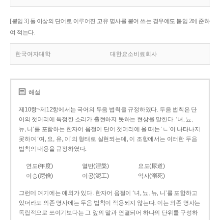
[붙임 3] 둘 이상의 단어로 이루어진 고유 명사를 붙여 쓰는 경우에도 붙임 2에 준하
여 적는다.
한국여자대학
대한요소비료회사
해설
제10항~제12항에서는 국어의 두음 법칙을 규정하였다. 두음 법칙은 단
어의 첫머리에 특정한 소리가 출현하지 못하는 현상을 말한다. ‘녀, 뇨,
뉴, 니’를 포함하는 한자어 음절이 단어 첫머리에 올 때는 ‘ㄴ’이 나타나지
못하여 ‘여, 요, 유, 이’의 형태로 실현되는데, 이 조항에서는 이러한 두음
법칙의 내용을 규정하였다.
연도(年度)
열반(涅槃)
요도(尿道)
이승(尼僧)
이공(泥工)
익사(溺死)
그런데 여기에는 예외가 있다. 한자어 음절이 ‘녀, 뇨, 뉴, 니’를 포함하고
있더라도 의존 명사에는 두음 법칙이 적용되지 않는다. 이는 의존 명사는
독립적으로 쓰이기보다는 그 앞의 말과 연결되어 하나의 단위를 구성하