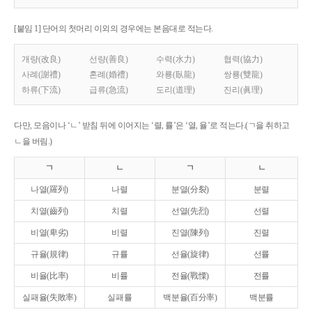
[붙임 1] 단어의 첫머리 이외의 경우에는 본음대로 적는다.
개량(改良)
선량(善良)
수력(水力)
협력(協力)
사례(謝禮)
혼례(婚禮)
와룡(臥龍)
쌍룡(雙龍)
하류(下流)
급류(急流)
도리(道理)
진리(眞理)
다만, 모음이나 ‘ㄴ’ 받침 뒤에 이어지는 ‘렬, 률’은 ‘열, 율’로 적는다.(ㄱ을 취하고
ㄴ을 버림.)
ㄱ
ㄴ
ㄱ
ㄴ
나열(羅列)
나렬
분열(分裂)
분렬
치열(齒列)
치렬
선열(先烈)
선렬
비열(卑劣)
비렬
진열(陳列)
진렬
규율(規律)
규률
선율(旋律)
선률
비율(比率)
비률
전율(戰慄)
전률
실패율(失敗率)
실패률
백분율(百分率)
백분률