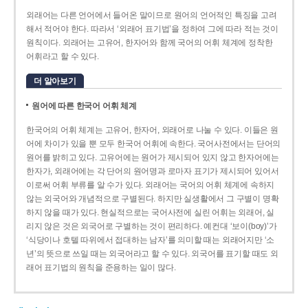
외래어는 다른 언어에서 들어온 말이므로 원어의 언어적인 특징을 고려
해서 적어야 한다. 따라서 ‘외래어 표기법’을 정하여 그에 따라 적는 것이
원칙이다. 외래어는 고유어, 한자어와 함께 국어의 어휘 체계에 정착한
어휘라고 할 수 있다.
더 알아보기
원어에 따른 한국어 어휘 체계
한국어의 어휘 체계는 고유어, 한자어, 외래어로 나눌 수 있다. 이들은 원
어에 차이가 있을 뿐 모두 한국어 어휘에 속한다. 국어사전에서는 단어의
원어를 밝히고 있다. 고유어에는 원어가 제시되어 있지 않고 한자어에는
한자가, 외래어에는 각 단어의 원어명과 로마자 표기가 제시되어 있어서
이로써 어휘 부류를 알 수가 있다. 외래어는 국어의 어휘 체계에 속하지
않는 외국어와 개념적으로 구별된다. 하지만 실생활에서 그 구별이 명확
하지 않을 때가 있다. 현실적으로는 국어사전에 실린 어휘는 외래어, 실
리지 않은 것은 외국어로 구별하는 것이 편리하다. 예컨대 ‘보이(boy)’가
‘식당이나 호텔 따위에서 접대하는 남자’를 의미할 때는 외래어지만 ‘소
년’의 뜻으로 쓰일 때는 외국어라고 할 수 있다. 외국어를 표기할 때도 외
래어 표기법의 원칙을 준용하는 일이 많다.