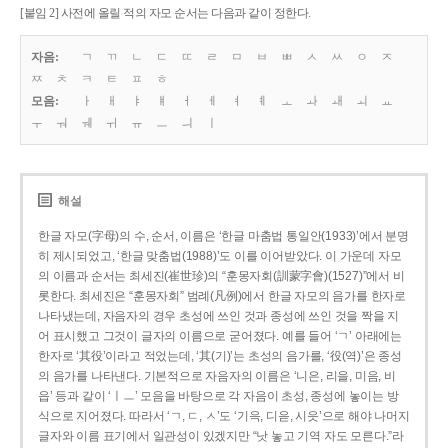
[붙임 2] 사전에 올릴 적의 자모 순서는 다음과 같이 정한다.
자음:
ㄱ
ㄲ
ㄴ
ㄷ
ㄸ
ㄹ
ㅁ
ㅂ
ㅃ
ㅅ
ㅆ
ㅇ
ㅈ
ㅉ
ㅊ
ㅋ
ㅌ
ㅍ
ㅎ
모음:
ㅏ
ㅐ
ㅑ
ㅒ
ㅓ
ㅔ
ㅕ
ㅖ
ㅗ
ㅘ
ㅙ
ㅚ
ㅛ
ㅜ
ㅝ
ㅞ
ㅟ
ㅠ
ㅡ
ㅢ
ㅣ
해설
한글 자모(字母)의 수, 순서, 이름은 ‘한글 마춤법 통일안(1933)’에서 분명
히 제시되었고, ‘한글 맞춤법(1988)’도 이를 이어받았다. 이 가운데 자모
의 이름과 순서는 최세진(崔世珍)의 “훈몽자회(訓蒙字會)(1527)”에서 비
롯한다. 최세진은 “훈몽자회” 범례(凡例)에서 한글 자모의 음가를 한자로
나타냈는데, 자음자의 경우 초성에 쓰인 것과 종성에 쓰인 것을 짝을 지
어 표시했고 그것이 글자의 이름으로 굳어졌다. 예를 들어 ‘ㄱ’ 아래에는
한자로 ‘其役’이라고 적었는데, ‘其(기)’는 초성의 음가를, ‘役(역)’은 종성
의 음가를 나타낸다. 기본적으로 자음자의 이름은 ‘니은, 리을, 미음, 비
읍’ 등과 같이 ‘ㅣㅡ’ 모음을 바탕으로 각 자음이 초성, 종성에 놓이는 방
식으로 지어졌다. 따라서 ‘ㄱ, ㄷ, ㅅ’도 ‘기윽, 디읃, 시읏’으로 해야 나머지
글자와 이름 표기에서 일관성이 있겠지만 “낫 놓고 기역 자도 모른다.”라