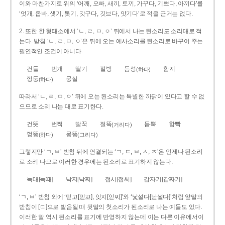
이와 마찬가지로 위의 ‘어깨, 오빠, 새끼, 토끼, 가꾸다, 기쁘다, 아끼다’를
‘엇개, 옵바, 샛기, 톳기, 갓구다, 깃브다, 앗기다’로 적을 근거는 없다.
2. 또한 한 형태소에서 ‘ㄴ, ㄹ, ㅁ, ㅇ’ 뒤에서 나는 된소리도 소리대로 적
는다. 받침 ‘ㄴ, ㄹ, ㅁ, ㅇ’은 뒤에 오는 예사소리를 된소리로 바꾸어 주는
필연적인 조건이 아니다.
건들
번개
딸기
절벙
듬성
함지
(하다)
껑둥
뭉실
(하다)
따라서 ‘ㄴ, ㄹ, ㅁ, ㅇ’ 뒤에 오는 된소리는 특별한 까닭이 있다고 할 수 없
으므로 소리 나는 대로 표기한다.
건뜻
번쩍
딸꾹
절뚝
듬뿍
함빡
(거리다)
껑뚱
뭉뚱
(하다)
(그리다)
그렇지만 ‘ㄱ, ㅂ’ 받침 뒤에 연결되는 ‘ㄱ, ㄷ, ㅂ, ㅅ, ㅈ’은 언제나 된소리
로 소리 나므로 이러한 경우에는 된소리로 표기하지 않는다.
늑대[늑때]
낙지[낙찌]
접시[접씨]
갑자기[갑짜기]
‘ㄱ, ㅂ’ 받침 외에 ‘믿고[믿꼬], 잊지[읻찌]’와 ‘낯설다[낟썰다]’처럼 앞말의
받침이 [ㄷ]으로 발음될 때 뒷말의 첫소리가 된소리로 나는 예들도 있다.
이러한 말 역시 된소리를 표기에 반영하지 않는데 이는 다른 이유에서이