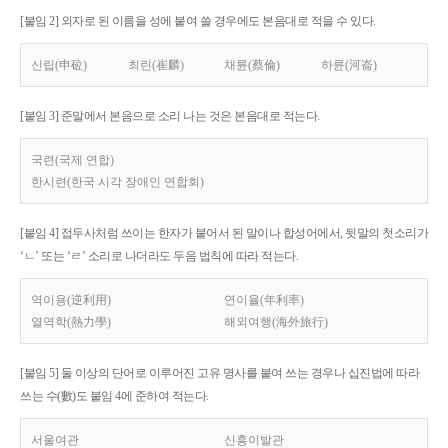
[붙임 2] 외자로 된 이름을 성에 붙여 쓸 경우에도 본음대로 적을 수 있다.
신립(申砬)
최린(崔麟)
채륜(蔡倫)
하륜(河崙)
[붙임 3] 준말에서 본음으로 소리 나는 것은 본음대로 적는다.
국련(국제 연합)
한시련(한국 시각 장애인 연합회)
[붙임 4] 접두사처럼 쓰이는 한자가 붙어서 된 말이나 합성어에서, 뒷말의 첫소리가
‘ㄴ’ 또는 ‘ㄹ’ 소리로 나더라도 두음 법칙에 따라 적는다.
역이용(逆利用)
연이율(年利率)
열역학(熱力學)
해외여행(海外旅行)
[붙임 5] 둘 이상의 단어로 이루어진 고유 명사를 붙여 쓰는 경우나 십진법에 따라
쓰는 수(數)도 붙임 4에 준하여 적는다.
서울여관
신흥이발관