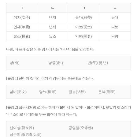
ㄱ
ㄴ
ㄱ
ㄴ
여자(女子)
녀자
유대(紐帶)
뉴대
연세(年歲)
년세
이토(泥土)
니토
요소(尿素)
뇨소
익명(匿名)
닉명
다만, 다음과 같은 의존 명사에서는 ‘냐, 녀’ 음을 인정한다.
냥(兩)
냥쭝(兩-)
년(年)(몇 년)
[붙임 1] 단어의 첫머리 이외의 경우에는 본음대로 적는다.
남녀(男女)
당뇨(糖尿)
결뉴(結紐)
은닉(隱匿)
[붙임 2] 접두사처럼 쓰이는 한자가 붙어서 된 말이나 합성어에서, 뒷말의 첫소리가
‘ㄴ’ 소리로 나더라도 두음 법칙에 따라 적는다.
신여성(新女性)
공염불(空念佛)
남존여비(男尊女卑)