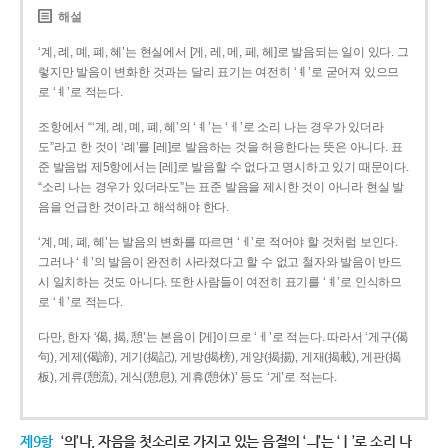
해설
‘계, 례, 몌, 폐, 혜’는 현실에서 [게, 레, 메, 페, 헤]로 발음되는 일이 있다. 그
렇지만 발음이 변화한 것과는 달리 표기는 여전히 ‘ㅖ’로 굳어져 있으므
로 ‘ㅖ’로 적는다.
조항에서 “‘계, 례, 몌, 폐, 혜’의 ‘ㅖ’는 ‘ㅔ’로 소리 나는 경우가 있더라
도”라고 한 것이 ‘례’를 [레]로 발음하는 것을 허용한다는 뜻은 아니다. 표
준 발음법 제5항에서는 [레]로 발음할 수 없다고 명시하고 있기 때문이다.
“소리 나는 경우가 있더라도”는 표준 발음을 제시한 것이 아니라 현실 발
음을 언급한 것이라고 해석해야 한다.
‘계, 몌, 폐, 혜’는 발음의 변화를 따르면 ‘ㅔ’로 적어야 할 것처럼 보인다.
그러나 ‘ㅖ’의 발음이 완전히 사라졌다고 할 수 없고 철자와 발음이 반드
시 일치하는 것도 아니다. 또한 사람들이 여전히 표기를 ‘ㅖ’로 인식하므
로 ‘ㅖ’로 적는다.
다만, 한자 ‘偈, 揭, 憩’는 본음이 [게]이므로 ‘ㅔ’로 적는다. 따라서 ‘게구(偈
句), 게제(偈諦), 게기(揭記), 게방(揭榜), 게양(揭揚), 게재(揭載), 게판(揭
板), 게류(憩流), 게식(憩息), 게휴(憩休)’ 등도 ‘게’로 적는다.
제9항
‘의’나, 자음을 첫소리로 가지고 있는 음절의 ‘ㅢ’는 ‘ㅣ’로 소리 나