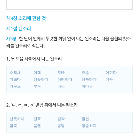
제3장 소리에 관한 것
제1절 된소리
제5항
한 단어 안에서 뚜렷한 까닭 없이 나는 된소리는 다음 음절의 첫소
리를 된소리로 적는다.
1. 두 모음 사이에서 나는 된소리
소쩍새
어깨
오빠
으뜸
아끼다
기쁘다
깨끗하다
어떠하다
해쓱하다
가끔
거꾸로
부썩
어찌
이따금
2. ‘ㄴ, ㄹ, ㅁ, ㅇ’ 받침 뒤에서 나는 된소리
산뜻하다
잔뜩
살짝
훨씬
담뿍
움찔
몽땅
엉뚱하다