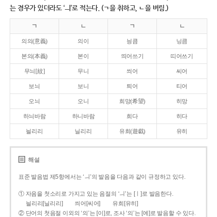
는 경우가 있더라도 ‘ㅢ’로 적는다. (ㄱ을 취하고, ㄴ을 버림.)
ㄱ
ㄴ
ㄱ
ㄴ
의의(意義)
의이
닁큼
닝큼
본의(本義)
본이
띄어쓰기
띠어쓰기
무늬[紋]
무니
씌어
씨어
보늬
보니
틔어
티어
오늬
오니
희망(希望)
히망
하늬바람
하니바람
희다
히다
늴리리
닐리리
유희(遊戱)
유히
해설
표준 발음법 제5항에서는 ‘ㅢ’의 발음을 다음과 같이 규정하고 있다.
① 자음을 첫소리로 가지고 있는 음절의 ‘ㅢ’는 [ㅣ]로 발음한다.
늴리리[닐리리]
씌어[씨어]
유희[유히]
② 단어의 첫음절 이외의 ‘의’는 [이]로, 조사 ‘의’는 [에]로 발음할 수 있다.