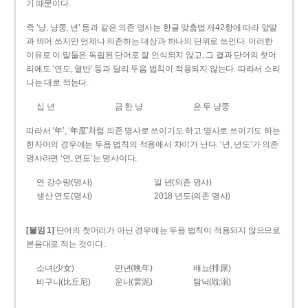
기 때문이다.
즉 ‘냥, 냥쭝, 년’ 등과 같은 의존 명사는 한글 맞춤법 제42항에 따라 앞말
과 띄어 쓰지만 언제나 의존하는 대상과 하나의 단위로 쓰인다. 이러한
이유로 이 말들은 독립된 단어로 잘 인식되지 않고, 그 결과 단어의 첫머
리에도 ‘연도, 열반’ 등과 달리 두음 법칙이 적용되지 않는다. 따라서 소리
나는 대로 적는다.
십 년
금 한 냥
은 두 냥쭝
따라서 ‘年’, ‘年度’처럼 의존 명사로 쓰이기도 하고 명사로 쓰이기도 하는
한자어의 경우에는 두음 법칙의 적용에서 차이가 난다. ‘년, 년도’가 의존
명사라면 ‘연, 연도’는 명사이다.
연 강수량(명사)
일 년(의존 명사)
생산 연도(명사)
2018 년도(의존 명사)
[붙임 1]
단어의 첫머리가 아닌 경우에는 두음 법칙이 적용되지 않으므로
본음대로 적는 것이다.
소녀(少女)
만년(晩年)
배뇨(排尿)
비구니(比丘尼)
운니(雲泥)
탐닉(耽溺)