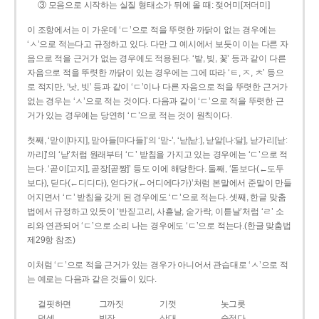
③ 모음으로 시작하는 실질 형태소가 뒤에 올 때: 젖어미[저더미]
이 조항에서는 이 가운데 ‘ㄷ’으로 적을 뚜렷한 까닭이 없는 경우에는
‘ㅅ’으로 적는다고 규정하고 있다. 다만 그 예시에서 보듯이 이는 다른 자
음으로 적을 근거가 없는 경우에도 적용된다. ‘밭, 빚, 꽃’ 등과 같이 다른
자음으로 적을 뚜렷한 까닭이 있는 경우에는 그에 따라 ‘ㅌ, ㅈ, ㅊ’ 등으
로 적지만, ‘낫, 빗’ 등과 같이 ‘ㄷ’이나 다른 자음으로 적을 뚜렷한 근거가
없는 경우는 ‘ㅅ’으로 적는 것이다. 다음과 같이 ‘ㄷ’으로 적을 뚜렷한 근
거가 있는 경우에는 당연히 ‘ㄷ’으로 적는 것이 원칙이다.
첫째, ‘맏이[마지], 맏아들[마다들]’의 ‘맏-’, ‘낟[낟ː], 낟알[나ː달], 낟가리[낟ː
까리]’의 ‘낟’처럼 원래부터 ‘ㄷ’ 받침을 가지고 있는 경우에는 ‘ㄷ’으로 적
는다. ‘곧이[고지], 곧장[곧짱]’ 등도 이에 해당한다. 둘째, ‘돋보다(←도두
보다), 딛다(←디디다), 얻다가(←어디에다가)’처럼 본말에서 준말이 만들
어지면서 ‘ㄷ’ 받침을 갖게 된 경우에도 ‘ㄷ’으로 적는다. 셋째, 한글 맞춤
법에서 규정하고 있듯이 ‘반짇고리, 사흗날, 숟가락, 이튿날’처럼 ‘ㄹ’ 소
리와 연관되어 ‘ㄷ’으로 소리 나는 경우에도 ‘ㄷ’으로 적는다.(한글 맞춤법
제29항 참조)
이처럼 ‘ㄷ’으로 적을 근거가 있는 경우가 아니어서 관습대로 ‘ㅅ’으로 적
는 예로는 다음과 같은 것들이 있다.
걸핏하면
그까짓
기껏
놋그릇
덧셈
빗장
삿대
숫접다