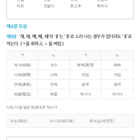
자칫
짓밟다
풋고추
햇곡식
제4절 모음
제8항
‘계, 례, 몌, 폐, 혜’의 ‘ㅖ’는 ‘ㅔ’로 소리 나는 경우가 있더라도 ‘ㅖ’로
적는다. (ㄱ을 취하고, ㄴ을 버림.)
ㄱ
ㄴ
ㄱ
ㄴ
계수(桂樹)
게수
혜택(惠澤)
헤택
사례(謝禮)
사레
계집
게집
연몌(連袂)
연메
핑계
핑게
폐품(廢品)
페품
계시다
게시다
다만, 다음 말은 본음대로 적는다.
게송(偈頌)
게시판(揭示板)
휴게실(休憩室)