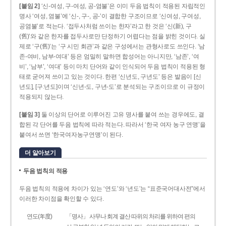
[붙임 2]
‘신-여성, 구-여성, 공-염불’은 이미 두음 법칙이 적용된 자립적인
명사 ‘여성, 염불’에 ‘신-, 구-, 공-’이 결합한 구조이므로 ‘신여성, 구여성,
공염불’로 적는다. ‘접두사처럼 쓰이는 한자’라고 한 것은 ‘신(新), 구
(舊)’와 같은 한자를 접두사로만 단정하기 어렵다는 점을 밝힌 것이다. 실
제로 ‘구(舊)’는 ‘구 시민 회관’과 같은 구성에서는 관형사로도 쓰인다. ‘남
존­-여비, 남부-­여대’ 등은 엄밀히 말하면 합성어는 아니지만, ‘남존’, ‘여
비’, ‘남부’, ‘여대’ 등이 마치 단어와 같이 인식되어 두음 법칙이 적용된 형
태로 굳어져 쓰이고 있는 것이다. 한편 ‘신년도, 구년도’ 등은 발음이 [신
년도], [구ː년도]이며 ‘신년­-도, 구년-­도’로 분석되는 구조이므로 이 규정이
적용되지 않는다.
[붙임 3]
둘 이상의 단어로 이루어진 고유 명사를 붙여 쓰는 경우에도, 결
합된 각 단어를 두음 법칙에 따라 적는다. 따라서 ‘한국 여자 농구 연맹’을
붙여서 쓰면 ‘한국여자농구연맹’이 된다.
더 알아보기
두음 법칙의 적용
두음 법칙의 적용에 차이가 있는 ‘연도’와 ‘년도’는 “표준국어대사전”에서
이러한 차이점을 확인할 수 있다.
연도(年度)
「명사」 사무나 회계 결산 따위의 처리를 위하여 편의