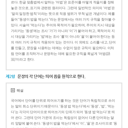
르다. 한글 맞춤법에서 말하는 ‘어법’은 표준어를 어떻게 적을지를 정해
놓은 것으로, 표기와 관련된 원리이다. 그런데 일반적인 의미의 ‘어법’은
‘말의 일정한 법칙’이라는 뜻으로 적용 범위가 무척 넓은 개념이다. 예를
들어 “동생이 밥을 먹는다.”라는 문장에서는 여러 가지 규칙을 찾아볼 수
있다. 서술어 ‘먹는다’는 주어와 목적어가 필요하며, 주어의 지시 대상을
가리키는 ‘동생’에는 조사 ‘가’가 아니라 ‘이’가 붙어야 하고, 목적어의 지
시 대상을 가리키는 ‘밥’에는 조사 ‘를’이 아니라 ‘을’이 붙어야 한다는 등
의 여러 가지 규칙이 적용되어 있는 것이다. 이 외에도 소리를 내고, 단어
를 만들고, 문장을 사용하는 데에는 수없이 많은 규칙이 필요하다. 이처
럼 언어를 조직하거나 운영하는 데에 필요한 규칙을 폭넓게 ‘어법(語
法)’이라고 한다.
제2항
문장의 각 단어는 띄어 씀을 원칙으로 한다.
해설
국어에서 단어를 단위로 띄어쓰기를 하는 것은 단어가 독립적으로 쓰이
는 말의 최소 단위이기 때문이다. ‘동생 밥 먹는다’에서 ‘동생’, ‘밥’, ‘먹는
다’는 각각이 단어이므로 띄어쓰기의 단위가 되어 ‘동생 밥 먹는다’로 띄
어 쓴다. 그런데 단어 가운데 조사는 독립성이 없어서 다른 단어와는 달
리 앞말에 붙여 쓴다. ‘동생이 밥을 먹는다’에서 ‘이’, ‘을’은 조사이므로 ‘동