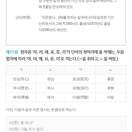
상 구분한 일 년 동안의 기간. 또는 앞의 말에 해당하는 그
해. ¶ 졸업 연도/제작 연도.
년도(年度)
「의존명사」((해를 뜻하는 말 뒤에 쓰여)) 일정한 기간
단위로서의 그해. ¶ 1985년도 출생자/1970년도 졸업
식/1990년도 예산안.
제11항
한자음 ‘랴, 려, 례, 료, 류, 리’가 단어의 첫머리에 올 적에는, 두음
법칙에 따라 ‘야, 여, 예, 요, 유, 이’로 적는다.(ㄱ을 취하고, ㄴ을 버림.)
ㄱ
ㄴ
ㄱ
ㄴ
양심(良心)
량심
용궁(龍宮)
룡궁
역사(歷史)
력사
유행(流行)
류행
예의(禮儀)
례의
이발(理髮)
리발
다만, 다음과 같은 의존 명사는 본음대로 적는다.
리(里): 몇 리냐?
리(理): 그럴 리가 없다.