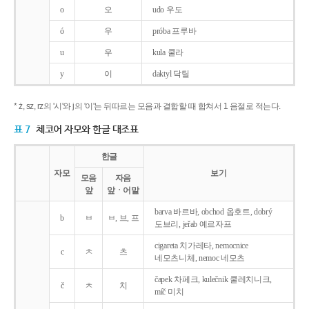
o
오
udo 우도
ó
우
próba 프루바
u
우
kula 쿨라
y
이
daktyl 닥틸
* ż, sz, rz의 '시'와 j의 '이'는 뒤따르는 모음과 결합할 때 합쳐서 1 음절로 적는다.
표 7
체코어 자모와 한글 대조표
한글
자모
보기
모음
자음
앞
앞ㆍ어말
barva 바르바, obchod 옵호트, dobrý
b
ㅂ
ㅂ, 브, 프
도브리, jeřab 예르자프
cigareta 치가레타, nemocnice
c
ㅊ
츠
네모츠니체, nemoc 네모츠
čapek 차페크, kulečnik 쿨레치니크,
č
ㅊ
치
míč 미치