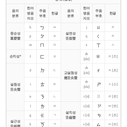
한어
한어
음의
주음
음의
주음
병음
한글
병음
한글
분류
부호
분류
부호
자모
자모
b
ㅂ
j
ㅈ
중순성
설면성
p
ㅍ
q
ㅊ
重脣聲
舌面聲
m
ㅁ
x
ㅅ
zh
순치성*
f
ㅍ
ㅈ [즈]
[zhi]
ch
d
ㄷ
ㅊ [츠]
교설첨성
[chi]
翹舌尖聲
sh
t
ㅌ
ㅅ [스]
설첨성
[shi]
舌尖聲
ㄖ
n
ㄴ
r [ri]
ㄹ [르]
l
ㄹ
z [zi]
ㅉ [쯔]
설치성
g
ㄱ
c [ci]
ㅊ [츠]
舌齒聲
설근성
k
ㅋ
s [si]
ㅆ [쓰]
舌根聲