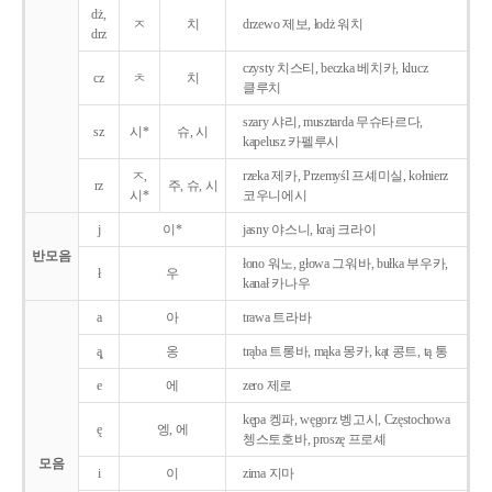
dż,
ㅈ
치
drzewo 제보, łodż 워치
drz
czysty 치스티, beczka 베치카, klucz
cz
ㅊ
치
클루치
szary 샤리, musztarda 무슈타르다,
sz
시*
슈, 시
kapelusz 카펠루시
ㅈ,
rzeka 제카, Przemyśl 프셰미실, kołnierz
rz
주, 슈, 시
시*
코우니에시
j
이*
jasny 야스니, kraj 크라이
반모음
łono 워노, głowa 그워바, bułka 부우카,
ł
우
kanał 카나우
a
아
trawa 트라바
ą̨
옹
trąba 트롱바, mąka 몽카, kąt 콩트, tą 통
e
에
zero 제로
kępa 켕파, węgorz 벵고시, Częstochowa
ę
엥, 에
쳉스토호바, proszę 프로셰
모음
i
이
zima 지마