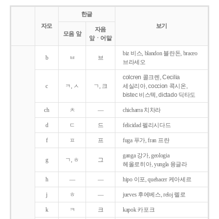
한글
자모
보기
자음
모음 앞
앞ㆍ어말
biz 비스, blandon 블란돈, braceo
b
ㅂ
브
브라세오
colcren 콜크렌, Cecilia
c
ㅋ, ㅅ
ㄱ, 크
세실리아, coccion 콕시온,
bistec 비스텍, dictado 딕타도
ch
ㅊ
―
chicharra 치차라
d
ㄷ
드
felicidad 펠리시다드
f
ㅍ
프
fuga 푸가, fran 프란
ganga 강가, geologia
g
ㄱ, ㅎ
그
헤올로히아, yungla 융글라
h
―
―
hipo 이포, quehacer 케아세르
j
ㅎ
―
jueves 후에베스, reloj 렐로
k
ㅋ
크
kapok 카포크