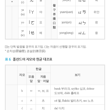
얼
yue
(ue)
웨
*
(r)
촬
ya
구
야
yuan
(uan)
위안
(ia)
류
撮
yo
요
yun
(un)
윈
口
類
ye
예
yong
(iong)
융
(ie)
[ ]는 단독 발음될 경우의 표기임. ( )는 자음이 선행할 경우의 표기임.
* 순치성(脣齒聲), 권설운(捲舌韻).
표 6
폴란드어 자모와 한글 대조표
한글
자모
보기
모음
자음
앞
앞ㆍ어말
burak 부라크, szybko 십코, dobrze
b
ㅂ
ㅂ, 브, 프
도브제, chleb 흘레프
c
ㅊ
츠
cel 첼, Balicki 발리츠키, noc 노츠
ć
ㅡ
치
dać 다치