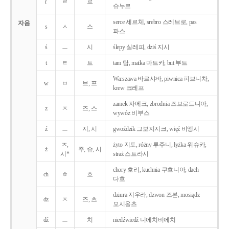
r
ㄹ
르
슈누르
serce 세르체, srebro 스레브로, pas
자음
s
ㅅ
스
파스
ś
ㅡ
시
ślepy 실레피, dziś 지시
t
ㅌ
트
tam 탐, matka 마트카, but 부트
Warszawa 바르샤바, piwnica 피브니차,
w
ㅂ
브, 프
krew 크레프
zamek 자메크, zbrodnia 즈브로드니아,
z
ㅈ
즈, 스
wywóz 비부스
ź
ㅡ
지, 시
gwoździk 그보지지크, więź 비엥시
ㅈ,
żyto 지토, różny 루주니, łyżka 위슈카,
ż
주, 슈, 시
시*
straż 스트라시
chory 호리, kuchnia 쿠흐니아, dach
ch
ㅎ
흐
다흐
dziura 지우라, dzwon 즈본, mosiądz
dz
ㅈ
즈, 츠
모시옹츠
dź
ㅡ
치
niedźwiedź 니에치비에치