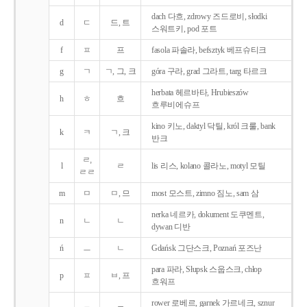
dach 다흐, zdrowy 즈드로비, słodki
d
ㄷ
드, 트
스워트키, pod 포트
f
ㅍ
프
fasola 파솔라, befsztyk 베프슈티크
g
ㄱ
ㄱ, 그, 크
góra 구라, grad 그라트, targ 타르크
herbata 헤르바타, Hrubieszów
h
ㅎ
흐
흐루비에슈프
kino 키노, daktyl 닥틸, król 크룰, bank
k
ㅋ
ㄱ, 크
반크
ㄹ,
l
ㄹ
lis 리스, kolano 콜라노, motyl 모틸
ㄹㄹ
m
ㅁ
ㅁ, 므
most 모스트, zimno 짐노, sam 삼
nerka 네르카, dokument 도쿠멘트,
n
ㄴ
ㄴ
dywan 디반
ń
ㅡ
ㄴ
Gdańsk 그단스크, Poznań 포즈난
para 파라, Słupsk 스웁스크, chłop
p
ㅍ
ㅂ, 프
흐워프
rower 로베르, garnek 가르네크, sznur