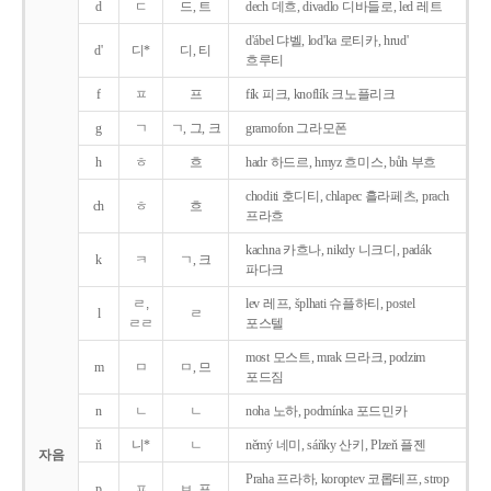
d
ㄷ
드, 트
dech 데흐, divadlo 디바들로, led 레트
d'ábel 댜벨, lod'ka 로티카, hrud'
d'
디*
디, 티
흐루티
f
ㅍ
프
fík 피크, knoflík 크노플리크
g
ㄱ
ㄱ, 그, 크
gramofon 그라모폰
h
ㅎ
흐
hadr 하드르, hmyz 흐미스, bůh 부흐
choditi 호디티, chlapec 흘라페츠, prach
ch
ㅎ
흐
프라흐
kachna 카흐나, nikdy 니크디, padák
k
ㅋ
ㄱ, 크
파다크
ㄹ,
lev 레프, šplhati 슈플하티, postel
l
ㄹ
ㄹㄹ
포스텔
most 모스트, mrak 므라크, podzim
m
ㅁ
ㅁ, 므
포드짐
n
ㄴ
ㄴ
noha 노하, podmínka 포드민카
ň
니*
ㄴ
němý 네미, sáňky 산키, Plzeň 플젠
자음
Praha 프라하, koroptev 코롭테프, strop
p
ㅍ
ㅂ, 프