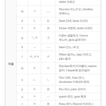
credo 크레도
Pinocchio 피노키오, cherubino
ch
ㅋ
―
케루비노
d
ㄷ
드
Dante 단테, drizza 드리차
f
ㅍ
프
Firenze 피렌체, freddo 프레도
Galileo 갈릴레오, Genova
g
ㄱ, ㅈ
그
제노바, gloria 글로리아
h
―
―
hanno 안노, oh 오
Milano 밀라노, largo 라르고,
l
ㄹ, ㄹㄹ
ㄹ
palco 팔코
자음
Macchiavelli 마키아벨리, mamma
m
ㅁ
ㅁ
맘마, Campanella 캄파넬라
Nero 네로, Anna 안나,
n
ㄴ
ㄴ
divertimento 디베르티멘토
p
ㅍ
프
Pisa 피사, prima 프리마
q
ㅋ
―
quando 콴도, queto 퀘토
r
ㄹ
르
Roma 로마, Marconi 마르코니