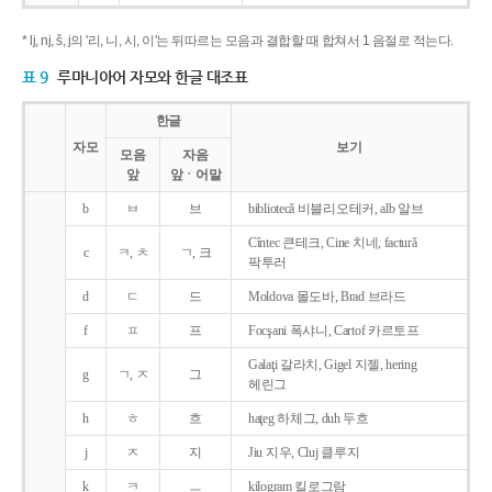
* lj, nj, š, j의 '리, 니, 시, 이'는 뒤따르는 모음과 결합할 때 합쳐서 1 음절로 적는다.
표 9
루마니아어 자모와 한글 대조표
한글
자모
보기
모음
자음
앞
앞ㆍ어말
b
ㅂ
브
bibliotecǎ 비블리오테커, alb 알브
Cîntec 큰테크, Cine 치네, facturǎ
c
ㅋ, ㅊ
ㄱ, 크
팍투러
d
ㄷ
드
Moldova 몰도바, Brad 브라드
f
ㅍ
프
Focşani 폭샤니, Cartof 카르토프
Galaţi 갈라치, Gigel 지젤, hering
g
ㄱ, ㅈ
그
헤린그
h
ㅎ
흐
haţeg 하체그, duh 두흐
j
ㅈ
지
Jiu 지우, Cluj 클루지
k
ㅋ
ㅡ
kilogram 킬로그람