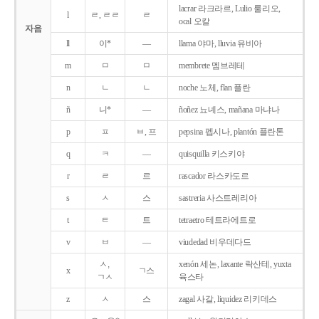
lacrar 라크라르, Lulio 룰리오,
l
ㄹ, ㄹㄹ
ㄹ
ocal 오칼
자음
ll
이*
―
llama 야마, lluvia 유비아
m
ㅁ
ㅁ
membrete 멤브레테
n
ㄴ
ㄴ
noche 노체, flan 플란
ñ
니*
―
ñoñez 뇨녜스, mañana 마냐나
p
ㅍ
ㅂ, 프
pepsina 펩시나, plantón 플란톤
q
ㅋ
―
quisquilla 키스키야
r
ㄹ
르
rascador 라스카도르
s
ㅅ
스
sastreria 사스트레리아
t
ㅌ
트
tetraetro 테트라에트로
v
ㅂ
―
viudedad 비우데다드
ㅅ,
xenón 세논, laxante 락산테, yuxta
x
ㄱ스
ㄱㅅ
육스타
z
ㅅ
스
zagal 사갈, liquidez 리키데스