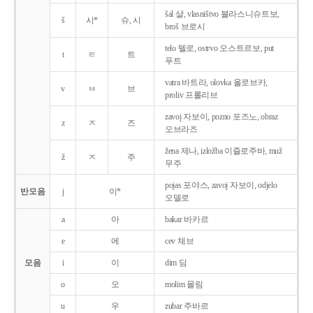
šal 샬, vlasništvo 블라스니슈트보,
š
시*
슈, 시
broš 브로시
telo 텔로, ostrvo 오스트르보, put
t
ㅌ
트
푸트
vatra 바트라, olovka 올로브카,
v
ㅂ
브
proliv 프롤리브
zavoj 자보이, pozno 포즈노, obraz
z
ㅈ
즈
오브라즈
žena 제나, izložba 이즐로주바, muž
ž
ㅈ
주
무주
pojas 포야스, zavoj 자보이, odjelo
반모음
j
이*
오델로
a
아
bakar 바카르
e
에
cev 체브
모음
i
이
dim 딤
o
오
molim 몰림
u
우
zubar 주바르