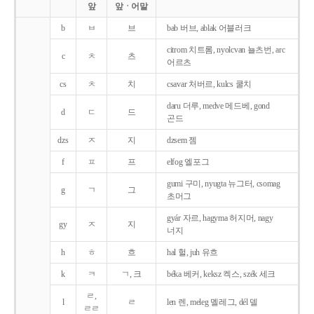
앞
앞ㆍ어말
b
ㅂ
브
bab 버브, ablak 어블러크
citrom 치트롬, nyolcvan 뇰츠번, arc
c
ㅊ
츠
어르츠
cs
ㅊ
치
csavar 처버르, kulcs 쿨치
daru 더루, medve 메드베, gond
d
ㄷ
드
곤드
dzs
ㅈ
지
dzsem 젬
f
ㅍ
프
elfog 엘포그
gumi 구미, nyugta 뉴그터, csomag
g
ㄱ
그
초머그
gyár 자르, hagyma 허지머, nagy
gy
ㅈ
지
너지
h
ㅎ
흐
hal 헐, juh 유흐
k
ㅋ
ㄱ, 크
béka 베커, keksz 켁스, szék 세크
ㄹ,
l
ㄹ
len 렌, meleg 멜레그, dél 델
ㄹㄹ