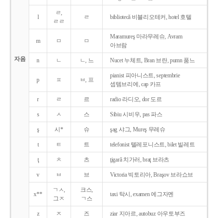
ㄹ,
l
ㄹ
bibliotecǎ 비블리오테커, hotel 호텔
ㄹㄹ
Maramureş 마라무레슈, Avram
m
ㅁ
ㅁ
아브람
자음
n
ㄴ
ㄴ, 느
Nucet 누체트, Bran 브란, pumn 품느
pianist 피아니스트, septembrie
p
ㅍ
ㅂ, 프
셉템브리에, cap 카프
r
ㄹ
르
radio 라디오, dor 도르
s
ㅅ
스
Sibiu 시비우, pas 파스
ş
시*
슈
şag 샤그, Mureş 무레슈
t
ㅌ
트
telefonist 텔레포니스트, bilet 빌레트
ţ
ㅊ
츠
ţigarǎ 치가러, braţ 브라츠
v
ㅂ
브
Victoria 빅토리아, Braşov 브라쇼브
ㄱㅅ,
크스,
x**
taxi 탁시, examen 에그자멘
그ㅈ
ㄱ스
z
ㅈ
즈
ziar 지아르, autobuz 아우토부즈