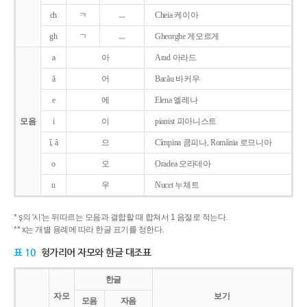
ch
ㅋ
ㅡ
Cheia 케이아
gh
ㄱ
ㅡ
Gheorghe 게오르게
a
아
Arad 아라드
ǎ
어
Bacǎu 바커우
e
에
Elena 엘레나
모음
i
이
pianist 피아니스트
î, â
으
Cîmpina 큼피나, România 로므니아
o
오
Oradea 오라데아
u
우
Nucet 누체트
* ş의 '시'는 뒤따르는 모음과 결합할 때 합쳐서 1 음절로 적는다.
** x는 개별 용례에 따라 한글 표기를 정한다.
표 10
헝가리어 자모와 한글 대조표
한글
자모
보기
모음
자음