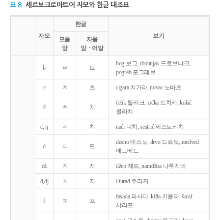
표 8
세르보크로아트어 자모와 한글 대조표
한글
자모
보기
모음
자음
앞
앞ㆍ어말
bog 보그, drobnjak 드로브냐크,
b
ㅂ
브
pogreb 포그레브
c
ㅊ
츠
cigara 치가라, novac 노바츠
čelik 첼리크, točka 토치카, kolač
č
ㅊ
치
콜라치
ć, tj
ㅊ
치
naći 나치, sestrić 세스트리치
desno 데스노, drvo 드르보, medved
d
ㄷ
드
메드베드
dž
ㅈ
지
džep 제프, narudžba 나루지바
đ,dj
ㅈ
지
Ðurađ 주라지
fasada 파사다, kifla 키플라, šaraf
f
ㅍ
프
샤라프