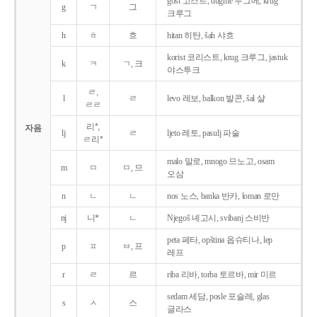
gost 고스트, dugme 두그메, krug
g
ㄱ
그
크루그
h
ㅎ
흐
hitan 히탄, šah 샤흐
korist 코리스트, krug 크루그, jastuk
k
ㅋ
ㄱ, 크
야스투크
ㄹ,
l
ㄹ
levo 레보, balkon 발콘, šal 샬
ㄹㄹ
리*,
자음
lj
ㄹ
ljeto 레토, pasulj 파술
ㄹ리*
malo 말로, mnogo 므노고, osam
m
ㅁ
ㅁ, 므
오삼
n
ㄴ
ㄴ
nos 노스, banka 반카, loman 로만
nj
니*
ㄴ
Njegoš 녜고시, svibanj 스비반
peta 페타, opština 옵슈티나, lep
p
ㅍ
ㅂ, 프
레프
r
ㄹ
르
riba 리바, torba 토르바, mir 미르
sedam 세담, posle 포슬레, glas
s
ㅅ
스
글라스