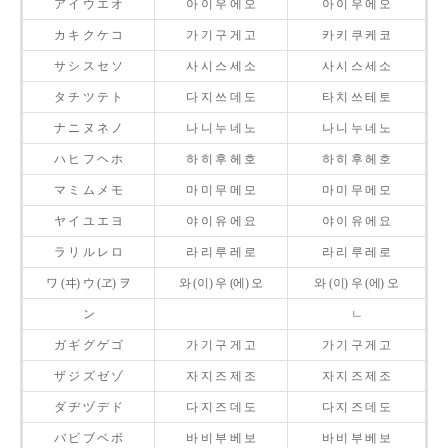
ア イ ウ エ オ
아 이 우 에 오
아 이 우 에 오
カ キ ク ケ コ
가 기 구 게 고
카 키 쿠 케 코
サ シ ス セ ソ
사 시 스 세 소
사 시 스 세 소
タ チ ツ テ ト
다 지 쓰 데 도
타 치 쓰 테 토
ナ ニ ヌ ネ ノ
나 니 누 네 노
나 니 누 네 노
ハ ヒ フ ヘ ホ
하 히 후 헤 호
하 히 후 헤 호
マ ミ ム メ モ
마 미 무 메 모
마 미 무 메 모
ヤ イ ユ エ ヨ
야 이 유 에 요
야 이 유 에 요
ラ リ ル レ ロ
라 리 루 레 로
라 리 루 레 로
ワ (ヰ) ウ (ヱ) ヲ
와 (이) 우 (에) 오
와 (이) 우 (에) 오
ン
ㄴ
ガ ギ グ ゲ ゴ
가 기 구 게 고
가 기 구 게 고
ザ ジ ズ ゼ ゾ
자 지 즈 제 조
자 지 즈 제 조
ダ ヂ ヅ デ ド
다 지 즈 데 도
다 지 즈 데 도
バ ビ ブ ベ ボ
바 비 부 베 보
바 비 부 베 보