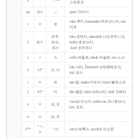
스트로프
qu
크ㅂ
ㅡ
quasi 크바시
ruka 루카, harmonika 하르모니카, mír
r
ㄹ
르
미르
르주,
řeka 르제카, námořník 나모르주니크,
ř
르ㅈ
르슈,
hořký 호르슈키,
르시
kouř 코우르시
s
ㅅ
스
sedlo 세들로, máslo 마슬로, nos 노스
šaty 샤티, Šternberk 슈테른베르크,
š
시*
슈, 시
koš 코시
t
ㅌ
트
tam 탐, matka 마트카, bolest 볼레스트
t'
티*
티
tělo 텔로, štěstí 슈테스티, obět' 오베티
vysoký 비소키, knihovna 크니호브나,
v
ㅂ
브, 프
kov 코프
w
ㅂ
브, 프
ㄱㅅ,
x**
ㄱ스
xerox 제록스, saxofón 삭소폰
ㅈ