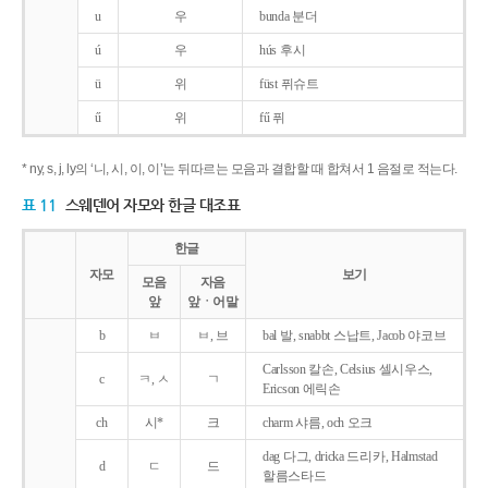
u
우
bunda 분더
ú
우
hús 후시
ü
위
füst 퓌슈트
ű
위
fű 퓌
* ny, s, j, ly의 ‘니, 시, 이, 이’는 뒤따르는 모음과 결합할 때 합쳐서 1 음절로 적는다.
표 11
스웨덴어 자모와 한글 대조표
한글
자모
보기
모음
자음
앞
앞ㆍ어말
b
ㅂ
ㅂ, 브
bal 발, snabbt 스납트, Jacob 야코브
Carlsson 칼손, Celsius 셀시우스,
c
ㅋ, ㅅ
ㄱ
Ericson 에릭손
ch
시*
크
charm 샤름, och 오크
dag 다그, dricka 드리카, Halmstad
d
ㄷ
드
할름스타드