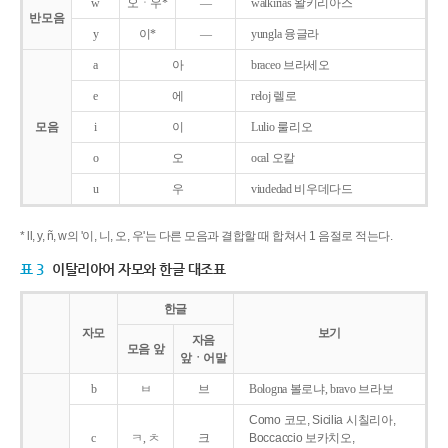
w
오ㆍ우*
―
walkirias 왈키리아스
반모음
y
이*
―
yungla 융글라
a
아
braceo 브라세오
e
에
reloj 렐로
모음
i
이
Lulio 룰리오
o
오
ocal 오칼
u
우
viudedad 비우데다드
* ll, y, ñ, w의 '이, 니, 오, 우'는 다른 모음과 결합할 때 합쳐서 1 음절로 적는다.
표 3
이탈리아어 자모와 한글 대조표
한글
자모
보기
자음
모음 앞
앞ㆍ어말
b
ㅂ
브
Bologna 볼로냐, bravo 브라보
Como 코모, Sicilia 시칠리아,
c
ㅋ, ㅊ
크
Boccaccio 보카치오,