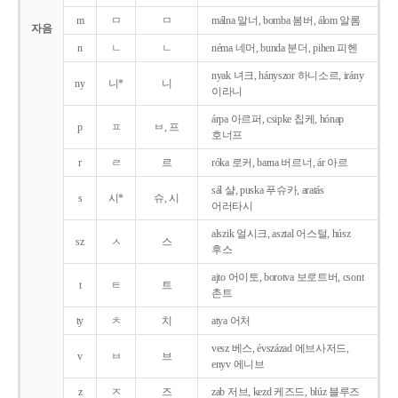
m
ㅁ
ㅁ
málna 말너, bomba 봄버, álom 알롬
자음
n
ㄴ
ㄴ
néma 네머, bunda 분더, pihen 피헨
nyak 녀크, hányszor 하니소르, irány
ny
니*
니
이라니
árpa 아르퍼, csipke 칩케, hónap
p
ㅍ
ㅂ, 프
호너프
r
ㄹ
르
róka 로커, barna 버르너, ár 아르
sál 샬, puska 푸슈카, aratás
s
시*
슈, 시
어러타시
alszik 얼시크, asztal 어스털, húsz
sz
ㅅ
스
후스
ajto 어이토, borotva 보로트버, csont
t
ㅌ
트
촌트
ty
ㅊ
치
atya 어처
vesz 베스, évszázad 에브사저드,
v
ㅂ
브
enyv 에니브
z
ㅈ
즈
zab 저브, kezd 케즈드, blúz 블루즈