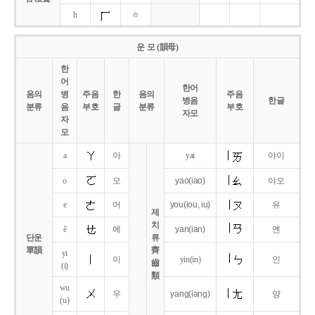
h
ㅎ
운 모 (韻母)
한
어
한어
음의
병
주음
한
음의
주음
병음
한글
분류
음
부호
글
분류
부호
자모
자
모
a
아
yai
야이
o
오
yao
(iao)
야오
e
어
you
(iou,
iu)
유
제
치
ê
에
yan
(ian)
옌
단운
류
單韻
齊
yi
이
yin(in)
인
齒
(i)
類
wu
우
yang
(iang)
양
(u)