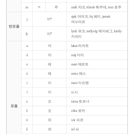
zs
ㅈ
주
zsák 자크, tőzsde 퇴주데, rozs 로주
ajak 어여크, fej 페이, január
j
이*
여누아르
반모음
lyuk 유크, mélység 메이셰그, király
ly
이*
키라이
a
어
lakat 러커트
á
아
máj 마이
e
에
mert 메르트
é
에
mész 메스
i
이
isten 이슈텐
í
이
sí 시
o
오
torna 토르너
모음
ó
오
róka 로커
ö
외
sör 쇠르
ő
외
nő 뇌