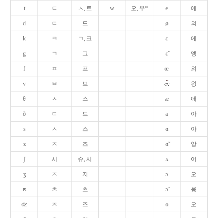
t
ㅌ
ㅅ, 트
w
오, 우*
e
에
d
ㄷ
드
ø
외
k
ㅋ
ㄱ, 크
ɛ
에
g
ㄱ
그
ɛ̃
앵
f
ㅍ
프
œ
외
v
ㅂ
브
욍
θ
ㅅ
스
æ
애
ð
ㄷ
드
a
아
s
ㅅ
스
ɑ
아
z
ㅈ
즈
ɑ̃
앙
ʃ
시
슈, 시
ʌ
어
ʒ
ㅈ
지
ɔ
오
ʦ
ㅊ
츠
ɔ̃
옹
ʣ
ㅈ
즈
o
오