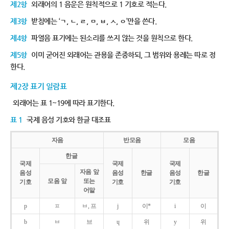
제2항
외래어의 1 음운은 원칙적으로 1 기호로 적는다.
제3항
받침에는 ‘ㄱ, ㄴ, ㄹ, ㅁ, ㅂ, ㅅ, ㅇ’만을 쓴다.
제4항
파열음 표기에는 된소리를 쓰지 않는 것을 원칙으로 한다.
제5항
이미 굳어진 외래어는 관용을 존중하되, 그 범위와 용례는 따로 정
한다.
제2장 표기 일람표
외래어는 표 1~19에 따라 표기한다.
표 1
국제 음성 기호와 한글 대조표
자음
반모음
모음
한글
국제
국제
국제
자음 앞
음성
음성
한글
음성
한글
모음 앞
또는
기호
기호
기호
어말
p
ㅍ
ㅂ, 프
j
이*
i
이
b
ㅂ
브
ɥ
위
y
위