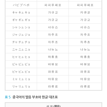
パ ピ プ ペ ポ
파 피 푸 페 포
파 피 푸 페 포
キャ キュ キョ
갸 규 교
캬 큐 쿄
ギャ ギュ ギョ
갸 규 교
갸 규 교
シャ シュ ショ
샤 슈 쇼
샤 슈 쇼
ジャ ジュ ジョ
자 주 조
자 주 조
チャ チュ チョ
자 주 조
차 추 초
ニャ ニュ ニョ
냐 뉴 뇨
냐 뉴 뇨
ヒャ ヒュ ヒョ
햐 휴 효
햐 휴 효
ビャ ビュ ビョ
뱌 뷰 뵤
뱌 뷰 뵤
ピャ ピュ ピョ
퍄 퓨 표
퍄 퓨 표
ミャ ミュ ミョ
먀 뮤 묘
먀 뮤 묘
リャ リュ リョ
랴 류 료
랴 류 료
표 5
중국어의 발음 부호와 한글 대조표
성 모 (聲母)