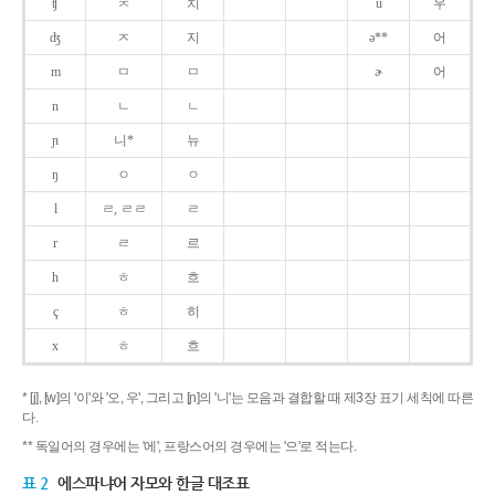
ʧ
ㅊ
치
u
우
ʤ
ㅈ
지
ə**
어
m
ㅁ
ㅁ
ɚ
어
n
ㄴ
ㄴ
ɲ
니*
뉴
ŋ
ㅇ
ㅇ
l
ㄹ, ㄹㄹ
ㄹ
r
ㄹ
르
h
ㅎ
흐
ç
ㅎ
히
x
ㅎ
흐
* [j], [w]의 '이'와 '오, 우', 그리고 [ɲ]의 '니'는 모음과 결합할 때 제3장 표기 세칙에 따른
다.
** 독일어의 경우에는 '에', 프랑스어의 경우에는 '으'로 적는다.
표 2
에스파냐어 자모와 한글 대조표