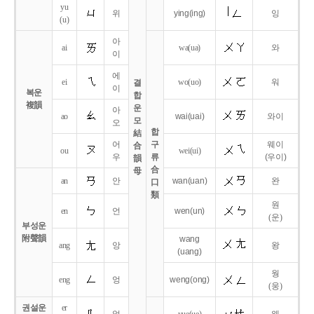
yu
위
ying
(ing)
잉
(u)
아
ai
wa
(ua)
와
이
에
ei
wo
(uo)
워
결
이
복운
합
複韻
운
아
ao
wai
(uai)
와이
모
오
합
結
어
구
웨이
合
ou
wei
(ui)
우
류
(우이)
韻
合
母
an
안
wan
(uan)
완
口
類
원
en
언
wen
(un)
(운)
부성운
附聲韻
wang
ang
앙
왕
(uang)
웡
eng
엉
weng
(ong)
(웅)
권설운
er