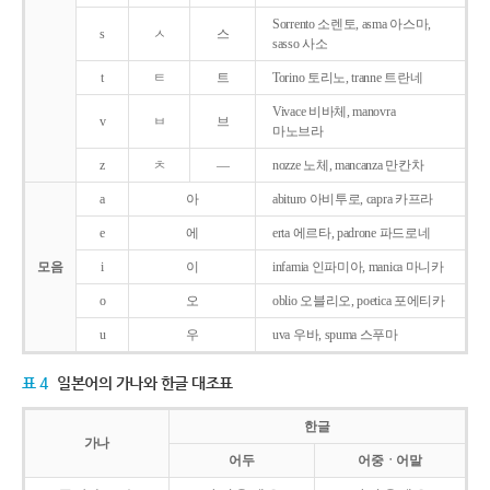
Sorrento 소렌토, asma 아스마,
s
ㅅ
스
sasso 사소
t
ㅌ
트
Torino 토리노, tranne 트란네
Vivace 비바체, manovra
v
ㅂ
브
마노브라
z
ㅊ
―
nozze 노체, mancanza 만칸차
a
아
abituro 아비투로, capra 카프라
e
에
erta 에르타, padrone 파드로네
모음
i
이
infamia 인파미아, manica 마니카
o
오
oblio 오블리오, poetica 포에티카
u
우
uva 우바, spuma 스푸마
표 4
일본어의 가나와 한글 대조표
한글
가나
어두
어중ㆍ어말