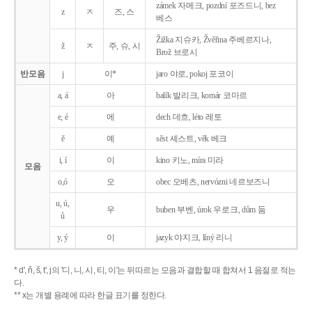
zámek 자메크, pozdní 포즈드니, bez
z
ㅈ
즈, 스
베스
Žižka 지슈카, Žvěřina 주베르지나,
ž
ㅈ
주, 슈, 시
Brož 브로시
반모음
j
이*
jaro 야로, pokoj 포코이
a, á
아
balík 발리크, komár 코마르
e, é
에
dech 데흐, léto 레토
ě
예
sěst 셰스트, věk 베크
i, í
이
kino 키노, míra 미라
모음
o,ó
오
obec 오베츠, nervózni 네르보즈니
u, ú,
우
buben 부벤, úrok 우로크, dům 둠
ů
y, ý
이
jazyk
야지크, líný 리니
* d', ň, š, t', j의 '디, 니, 시, 티, 이'는 뒤따르는 모음과 결합할 때 합쳐서 1 음절로 적는
다.
** x는 개별 용례에 따라 한글 표기를 정한다.