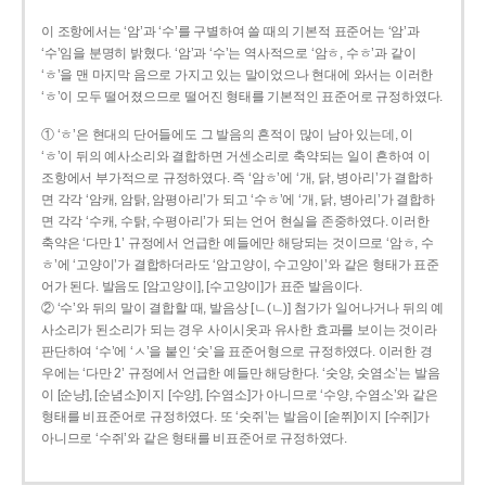
이 조항에서는 ‘암’과 ‘수’를 구별하여 쓸 때의 기본적 표준어는 ‘암’과
‘수’임을 분명히 밝혔다. ‘암’과 ‘수’는 역사적으로 ‘암ㅎ, 수ㅎ’과 같이
‘ㅎ’을 맨 마지막 음으로 가지고 있는 말이었으나 현대에 와서는 이러한
‘ㅎ’이 모두 떨어졌으므로 떨어진 형태를 기본적인 표준어로 규정하였다.
① ‘ㅎ’은 현대의 단어들에도 그 발음의 흔적이 많이 남아 있는데, 이
‘ㅎ’이 뒤의 예사소리와 결합하면 거센소리로 축약되는 일이 흔하여 이
조항에서 부가적으로 규정하였다. 즉 ‘암ㅎ’에 ‘개, 닭, 병아리’가 결합하
면 각각 ‘암캐, 암탉, 암평아리’가 되고 ‘수ㅎ’에 ‘개, 닭, 병아리’가 결합하
면 각각 ‘수캐, 수탉, 수평아리’가 되는 언어 현실을 존중하였다. 이러한
축약은 ‘다만 1’ 규정에서 언급한 예들에만 해당되는 것이므로 ‘암ㅎ, 수
ㅎ’에 ‘고양이’가 결합하더라도 ‘암고양이, 수고양이’와 같은 형태가 표준
어가 된다. 발음도 [암고양이], [수고양이]가 표준 발음이다.
② ‘수’와 뒤의 말이 결합할 때, 발음상 [ㄴ(ㄴ)] 첨가가 일어나거나 뒤의 예
사소리가 된소리가 되는 경우 사이시옷과 유사한 효과를 보이는 것이라
판단하여 ‘수’에 ‘ㅅ’을 붙인 ‘숫’을 표준어형으로 규정하였다. 이러한 경
우에는 ‘다만 2’ 규정에서 언급한 예들만 해당한다. ‘숫양, 숫염소’는 발음
이 [순냥], [순념소]이지 [수양], [수염소]가 아니므로 ‘수양, 수염소’와 같은
형태를 비표준어로 규정하였다. 또 ‘숫쥐’는 발음이 [숟쮜]이지 [수쥐]가
아니므로 ‘수쥐’와 같은 형태를 비표준어로 규정하였다.