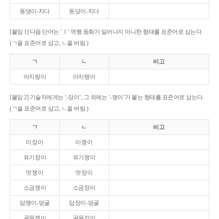
동댕이-치다
동당이-치다
[붙임 1] 다음 단어는 ‘ㅣ’ 역행 동화가 일어나지 아니한 형태를 표준어로 삼는다.
(ㄱ을 표준어로 삼고, ㄴ을 버림.)
ㄱ
ㄴ
비고
아지랑이
아지랭이
[붙임 2] 기술자에게는 ‘-장이’, 그 외에는 ‘-쟁이’가 붙는 형태를 표준어로 삼는다.
(ㄱ을 표준어로 삼고, ㄴ을 버림.)
ㄱ
ㄴ
비고
미장이
미쟁이
유기장이
유기쟁이
멋쟁이
멋장이
소금쟁이
소금장이
담쟁이-덩굴
담장이-덩굴
골목쟁이
골목장이