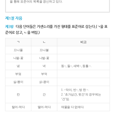
을 통해 표준어의 목록을 갱신하고 있다.
제1절 자음
제3항
다음 단어들은 거센소리를 가진 형태를 표준어로 삼는다.(ㄱ을 표
준어로 삼고, ㄴ을 버림.)
ㄱ
ㄴ
비고
끄나풀
끄나불
나팔-꽃
나발-꽃
녘
녁
동~, 들~, 새벽~, 동틀 ~.
부엌
부억
살-쾡이
삵-괭이
1. ~막이, 빈~, 방 한 ~.
칸
간
2. ‘초가삼간, 윗간’의 경우에는
‘간’임.
털어-먹다
떨어-먹다
재물을 다 없애다.