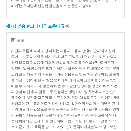
해 우리말에 동화되지 않은 모든 외국어를 포함하는 반면, 이 조항의 ‘외
래어’는 우리말에 편입된 말만을 이르는 좁은 개념이다.
제2장 발음 변화에 따른 표준어 규정
해설
시간의 흐름에 따라 어떤 어휘는 자음과 모음의 발음이 달라지고 길이가
줄어드는 등의 변화를 입게 된다. 어문 규범을 자주 바꾸는 것은 바람직
하지 않으므로 발음에 다소의 변화를 입어도 표준어를 곧바로 바꾸지는
않지만, 발음 변화의 정도가 심하거나 발음이 변한 지 오래되어 대부분의
교양 있는 서울 지역 사람들이 바뀐 발음으로 말을 하는 경우에는 표준어
를 새로이 정하게 된다. 발음 변화에 따라 새로이 표준어를 정하는 방법
에는 두 가지가 있다. 발음이 바뀐 후의 말만 인정하는 방법과 바뀌기 전
의 말과 바뀐 후의 말을 모두 인정하는 방법이다. 앞엣것에 따르면 단수
표준어, 뒤엣것에 따르면 복수 표준어가 된다. 원칙적으로는 언어가 변화
하였으면 단수 표준어로 정해야 하겠으나, 언어의 변화에는 대부분 긴 시
간의 과도기가 있으므로 복수 표준어로 정하는 경우도 있다. 사회가 언어
의 규범적 사용을 점차 유연하게 인식하게 됨에 따라 복수 표준어 역시
점차 확대되고 있다. 이를 반영하여 국립국어원에서는 2011년을 시작으
로 표준어 추가 목록을 발표하고 있고, “표준국어대사전”의 수정ㆍ보완