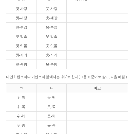
윗-사랑
웃-사랑
윗-세장
웃-세장
윗-수염
웃-수염
윗-입술
웃-입술
윗-잇몸
웃-잇몸
윗-자리
웃-자리
윗-중방
웃-중방
다만 1. 된소리나 거센소리 앞에서는 ‘위-’로 한다.(ㄱ을 표준어로 삼고, ㄴ을 버림.)
ㄱ
ㄴ
비고
위-짝
웃-짝
위-쪽
웃-쪽
위-채
웃-채
위-층
웃-층