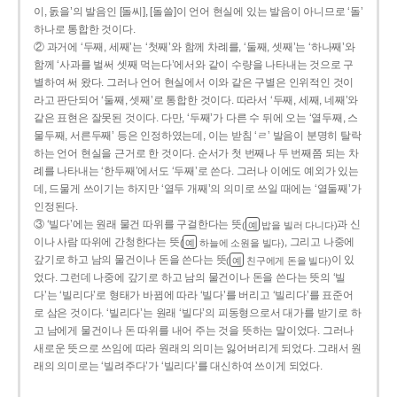
이, 돐을’의 발음인 [돌씨], [돌쓸]이 언어 현실에 있는 발음이 아니므로 ‘돌’
하나로 통합한 것이다.
② 과거에 ‘두째, 세째’는 ‘첫째’와 함께 차례를, ‘둘째, 셋째’는 ‘하나째’와
함께 ‘사과를 벌써 셋째 먹는다’에서와 같이 수량을 나타내는 것으로 구
별하여 써 왔다. 그러나 언어 현실에서 이와 같은 구별은 인위적인 것이
라고 판단되어 ‘둘째, 셋째’로 통합한 것이다. 따라서 ‘두째, 세째, 네째’와
같은 표현은 잘못된 것이다. 다만, ‘두째’가 다른 수 뒤에 오는 ‘열두째, 스
물두째, 서른두째’ 등은 인정하였는데, 이는 받침 ‘ㄹ’ 발음이 분명히 탈락
하는 언어 현실을 근거로 한 것이다. 순서가 첫 번째나 두 번째쯤 되는 차
례를 나타내는 ‘한두째’에서도 ‘두째’로 쓴다. 그러나 이에도 예외가 있는
데, 드물게 쓰이기는 하지만 ‘열두 개째’의 의미로 쓰일 때에는 ‘열둘째’가
인정된다.
③ ‘빌다’에는 원래 물건 따위를 구걸한다는 뜻
과 신
(
밥을 빌러 다니다)
예
이나 사람 따위에 간청한다는 뜻
, 그리고 나중에
(
하늘에 소원을 빌다)
예
갚기로 하고 남의 물건이나 돈을 쓴다는 뜻
이 있
(
친구에게 돈을 빌다)
예
었다. 그런데 나중에 갚기로 하고 남의 물건이나 돈을 쓴다는 뜻의 ‘빌
다’는 ‘빌리다’로 형태가 바뀜에 따라 ‘빌다’를 버리고 ‘빌리다’를 표준어
로 삼은 것이다. ‘빌리다’는 원래 ‘빌다’의 피동형으로서 대가를 받기로 하
고 남에게 물건이나 돈 따위를 내어 주는 것을 뜻하는 말이었다. 그러나
새로운 뜻으로 쓰임에 따라 원래의 의미는 잃어버리게 되었다. 그래서 원
래의 의미로는 ‘빌려주다’가 ‘빌리다’를 대신하여 쓰이게 되었다.