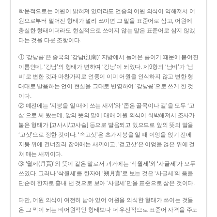
학문적으로는 어원이 밝혀져 있더라도 언중의 어원 의식이 약해져서 어
원으로부터 멀어진 형태가 널리 쓰이면 그 말을 표준어로 삼고, 어원에
충실한 형태이더라도 현실적으로 쓰이지 않는 말은 표준어로 삼지 않겠
다는 것을 다룬 조항이다.
① ‘강낭콩’은 중국의 ‘강남(江南)’ 지방에서 들여온 콩이기 때문에 붙여진
이름인데, ‘강남’의 형태가 변하여 ‘강낭’이 되었다. 제9항의 ‘남비’가 ‘냄
비’로 변한 것과 마찬가지로 언중이 이미 어원을 인식하지 않고 변한 형
태대로 발음하는 언어 현실을 그대로 반영하여 ‘강낭콩’으로 쓰게 한 것
이다.
② 예전에는 ‘지붕을 일 때에 쓰는 새끼’와 ‘좁은 골목이나 길’을 모두 ‘고
샅’으로 써 왔는데, 앞의 뜻의 말에 대해 어원 의식이 희박해져서 조사가
붙은 형태가 [고사시/고사슬] 등으로 발음되고 있으므로 앞의 뜻의 말을
‘고삿’으로 정한 것이다. ‘속고삿’은 초가지붕을 일 때 이엉을 얹기 전에
지붕 위에 건너질러 잡아매는 새끼이고, ‘겉고삿’은 이엉을 얹은 위에 걸
쳐 매는 새끼이다.
③ ‘월세(月貰)’와 뜻이 같은 말로서 과거에는 ‘삭월세’와 ‘사글세’가 모두
쓰였다. 그러나 ‘삭월세’를 한자어 ‘朔月貰’로 보는 것은 ‘사글세’의 음을
단순히 한자로 흉내 낸 것으로 보아 ‘사글세’만을 표준으로 삼은 것이다.
다만, 어원 의식이 여전히 남아 있어 어원을 의식한 형태가 쓰이는 것들
은 그 짝이 되는 비어원적인 형태보다 더 우선적으로 표준어 자격을 주도