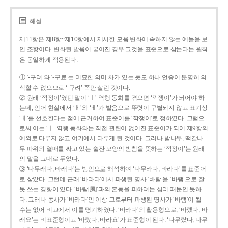
해설
제11항은 제8항~제10항에서 제시한 모음 변화에 속하지 않는 예들을 보
인 조항이다. 변화된 발음이 굳어진 경우 그것을 표준으로 삼는다는 원칙
은 동일하게 적용된다.
① ‘-구려’와 ‘-구료’는 미묘한 의미 차가 있는 듯도 하나 언중이 분명히 의
식할 수 없으므로 ‘-구려’ 쪽만 살린 것이다.
② 원래 ‘깍정이’였던 말이 ‘ㅣ’ 역행 동화를 겪으면 ‘깍젱이’가 되어야 하
는데, 언어 현실에서 ‘ㅐ’와 ‘ㅔ’가 발음으로 뚜렷이 구별되지 않고 표기상
‘ㅐ’를 선호한다는 점에 근거하여 표준어를 ‘깍쟁이’로 정하였다. 그럼으
로써 이는 ‘ㅣ’ 역행 동화와는 직접 관련이 없어진 표준어가 되어 제9항의
예외로 다루지 않고 여기에서 다루게 된 것이다. 그러나 밤나무, 떡갈나
무 따위의 열매를 싸고 있는 술잔 모양의 받침을 뜻하는 ‘깍정이’는 원래
의 말을 그대로 두었다.
③ ‘나무래다, 바래다’는 방언으로 해석하여 ‘나무라다, 바라다’를 표준어
로 삼았다. 그런데 근래 ‘바라다’에서 파생된 명사 ‘바람’을 ‘바램’으로 잘
못 쓰는 경향이 있다. ‘바람[風]’과의 혼동을 피하려는 심리 때문인 듯하
다. 그러나 동사가 ‘바라다’인 이상 그로부터 파생된 명사가 ‘바램’이 될
수는 없어 비고에서 이를 명기하였다. ‘바라다’의 활용형으로, ‘바랬다, 바
래요’는 비표준형이고 ‘바랐다, 바라요’가 표준형이 된다. ‘나무랐다, 나무