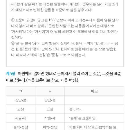
제3항과 같은 취지로 규정한 말들이나, 제3항의 경우와는 달리 거센소리
가 예사소리로 변화한 말들을 표준어로 삼은 경우이다.
① 표준어 규정이 공표된 1988년보다 이미 오래전부터 이름이 얼른 생각
나지 않거나 바로 말하기 곤란한 사람 또는 사물을 가리키는 대명사로
‘거시키’보다는 ‘거시기’가 더 널리 쓰였고 이 조항에서 이를 다시 확인한
것이다.
② ‘푼’은 한자 ‘分’의 고어 발음의 잔재이다. 현대 국어의 ‘할, 푼, 리’나 ‘땡
전 한 푼’ 등에 ‘푼’이 남아 있으나 한자어로 읽을 때에는 ‘분’으로 발음한
다. 따라서 시계의 ‘분침’은 ‘푼침’으로 쓰지 않는다.
제5항
어원에서 멀어진 형태로 굳어져서 널리 쓰이는 것은, 그것을 표준
어로 삼는다.(ㄱ을 표준어로 삼고, ㄴ을 버림.)
ㄱ
ㄴ
비고
강낭-콩
강남-콩
고삿
고샅
겉~, 속~.
사글-세
삭월-세
‘월세’는 표준어임.
울력-성당
위력-성당
떼를 지어서 으르고 협박하는 일.