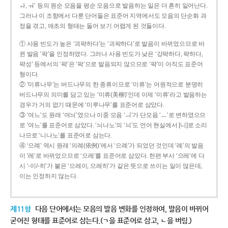
ㅘ, ㅝ’ 등의 원순 모음을 평순 모음으로 발음하는 일은 더 흔히 일어난다.
그러나 이 조항에서 다룬 단어들은 표준어 지역에서도 모음의 단순화 과
정을 겪고, 애초의 형태는 들어 보기 어렵게 된 것들이다.
① 사용 빈도가 높은 ‘괴퍅하다’는 ‘괴팍하다’로 발음이 바뀌었으므로 바
뀐 발음 ‘팍’을 인정하였다. 그러나 사용 빈도가 낮은 ‘강퍅하다, 퍅하다,
퍅성’ 등에서의 ‘퍅’은 ‘팍’으로 발음되지 않으므로 ‘퍅’이 아직도 표준어
형이다.
② ‘미류나무’는 버드나무의 한 종류이므로 ‘미류’는 어원적으로 분명히
버드나무의 의미를 담고 있는 ‘미류(美柳)’인데 이제 ‘미류’라고 발음하는
경우가 거의 없기 때문에 ‘미루나무’를 표준어로 삼았다.
③ ‘여느’도 원래 ‘여늬’였으나 이중 모음 ‘ㅢ’가 단모음 ‘ㅡ’로 변하였으므
로 ‘여느’를 표준어로 삼았다. ‘늬나노’의 ‘늬’도 언어 현실에서 [니]로 소리
나므로 ‘니나노’를 표준어로 삼는다.
④ ‘으례’ 역시 원래 ‘의례(依例)’에서 ‘으례’가 되었던 것인데 ‘례’의 발음
이 ‘레’로 바뀌었으므로 ‘으레’를 표준어로 삼았다. 한편 부사 ‘으레’에 다
시 ‘-이/-히’가 붙은 ‘으레이, 으레히’가 같은 뜻으로 쓰이는 일이 많은데,
이는 인정하지 않는다.
제11항
다음 단어에서는 모음의 발음 변화를 인정하여, 발음이 바뀌어
굳어진 형태를 표준어로 삼는다.(ㄱ을 표준어로 삼고, ㄴ을 버림.)