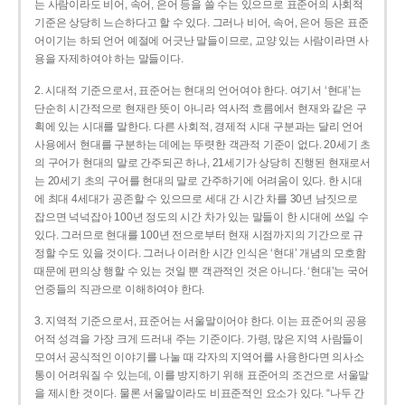
는 사람이라도 비어, 속어, 은어 등을 쓸 수는 있으므로 표준어의 사회적
기준은 상당히 느슨하다고 할 수 있다. 그러나 비어, 속어, 은어 등은 표준
어이기는 하되 언어 예절에 어긋난 말들이므로, 교양 있는 사람이라면 사
용을 자제하여야 하는 말들이다.
2. 시대적 기준으로서, 표준어는 현대의 언어여야 한다. 여기서 ‘현대’는
단순히 시간적으로 현재란 뜻이 아니라 역사적 흐름에서 현재와 같은 구
획에 있는 시대를 말한다. 다른 사회적, 경제적 시대 구분과는 달리 언어
사용에서 현대를 구분하는 데에는 뚜렷한 객관적 기준이 없다. 20세기 초
의 구어가 현대의 말로 간주되곤 하나, 21세기가 상당히 진행된 현재로서
는 20세기 초의 구어를 현대의 말로 간주하기에 어려움이 있다. 한 시대
에 최대 4세대가 공존할 수 있으므로 세대 간 시간 차를 30년 남짓으로
잡으면 넉넉잡아 100년 정도의 시간 차가 있는 말들이 한 시대에 쓰일 수
있다. 그러므로 현대를 100년 전으로부터 현재 시점까지의 기간으로 규
정할 수도 있을 것이다. 그러나 이러한 시간 인식은 ‘현대’ 개념의 모호함
때문에 편의상 행할 수 있는 것일 뿐 객관적인 것은 아니다. ‘현대’는 국어
언중들의 직관으로 이해하여야 한다.
3. 지역적 기준으로서, 표준어는 서울말이어야 한다. 이는 표준어의 공용
어적 성격을 가장 크게 드러내 주는 기준이다. 가령, 많은 지역 사람들이
모여서 공식적인 이야기를 나눌 때 각자의 지역어를 사용한다면 의사소
통이 어려워질 수 있는데, 이를 방지하기 위해 표준어의 조건으로 서울말
을 제시한 것이다. 물론 서울말이라도 비표준적인 요소가 있다. “나두 간