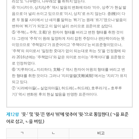
라요’도 ‘나무랬다, 나무래요’를 취하지 않는다.
④ ‘미시/미수, 상치/상추’ 역시 발음의 변화에 따라 ‘미수, 상추’가 현실 발
음으로 더 널리 쓰이고 있으므로 ‘미시, 상치’로 쓰지 않는다. 종(種)이 다
른 두 동물 사이에서 난 새끼를 말하는 ‘튀기’는 원래 ‘트기’였으나 발음이
변하여 ‘튀기’가 되었고 이 말이 널리 쓰이므로 표준어로 삼았다.
⑤ ‘주책(←주착, 主着)’은 한자어 형태를 버리고 변한 형태를 취한 것이
다. 그런데 ‘주착’이 원래 일정하게 자리 잡힌 주장이나 판단력이라는 뜻
이었으므로 ‘주책없다’가 표준어이고 ‘주책이다’는 비표준형이었으나,
‘주책’의 의미로서 ‘일정한 줏대가 없이 되는대로 하는 짓’을 인정함에 따
라 2016년에는 ‘주책없다’와 같은 의미로 쓰이는 ‘주책이다’를 표준형으
로 인정하였다.
⑥ ‘지루하다(←지리하다, 支離--)’ 역시 한자어 어원의 형태를 버리고 변
한 형태를 취한 것이다. 그러나 ‘지리멸렬(支離滅裂)’에서는 ‘지리’가 유지
되고 있다.
⑦ ‘시러베아들(←실업의아들), 허드레(←허드래), 호루라기(←호루루
기)’ 역시 변화된 후의 현실 발음을 반영한 표준어이다.
제12항
‘웃-’ 및 ‘윗-’은 명사 ‘위’에 맞추어 ‘윗-’으로 통일한다.(ㄱ을 표준
어로 삼고, ㄴ을 버림.)
ㄱ
ㄴ
비고