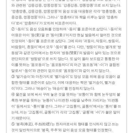
와 관련된 ‘강중강중, 깡쭝깡쭝’도 ‘강종강종, 깡쫑깡쫑’으로 쓰지 않는다.
‘깡충깡충, 강중강중, 깡쭝깡쭝’의 음성 모음 대응형은 각각 ‘껑충껑충, 겅
중겅중, 껑쭝껑쭝’이다. 그러나 ‘ 껑충하다’와 짝을 이루는 말은 ‘깡총하
다’로서 ‘깡충하다’가 오히려 비표준어이다.
② ‘-동이’도 음성 모음화를 인정하여 ‘-둥이’를 표준어로 삼았다. ‘-둥이’의
어원은 아이 ‘동(童)’을 쓴 ‘동이(童-)’이지만 현실 발음에서 멀어진 것으로
인정되어 ‘-둥이’를 표준으로 삼았다. 그에 따라 ‘귀둥이, 막둥이, 쌍둥이,
바람둥이, 흰둥이’에서 모두 ‘-둥이’를 쓴다. 다만, ‘쌍둥이’와는 별개로 ‘쌍
동밤’과 같은 단어에서는 한자어 ‘쌍동(雙童)’의 발음이 살아 있는 것으로
판단되므로 ‘쌍둥밤’으로 쓰지 않는다. 또 살이 올라 보드랍고 통통한 아
이를 뜻하는 ‘옴포동이’는 ‘옴포동하다’의 어근 ‘옴포동’에 ‘-이’가 결합된
말로서 ‘-둥이’와 관련이 없으므로 ‘옴포둥이’와 같이 쓰지 않는다.
③ ‘발가숭이’와 마찬가지로 ‘빨가숭이’도 양성 모음 뒤에 음성 모음이 결
합한 형태를 표준어로 삼는다. 이에 대응하는 짝은 ‘벌거숭이, 뻘거숭
이’이다. 그러나 ‘애송이’는 ‘애숭이’를 인정하지 않는다.
④ 물건을 보에 싸서 꾸려 놓은 것을 뜻하는 ‘보퉁이’와 함께 눈두덩의 불
룩한 부분을 뜻하는 ‘눈퉁이’나 미련한 사람을 낮추어 가리키는 ‘미련퉁
이’ 등에서도 ‘-퉁이’를 쓴다. 그러나 ‘고집통이, 골통이’에서는 ‘통이’를 쓰
는데, 이는 ‘고집통이, 골통이’가 각각 ‘고집통’, ‘골통’에 ‘-이’가 붙은 말이
기 때문이다.
⑤ ‘봉족(奉足), 주초(柱礎)’는 한자어로서의 형태를 인식하지 않고 쓰는
것이 일반적이므로 ‘봉죽, 주추’와 같이 음성 모음 형태를 인정했다.