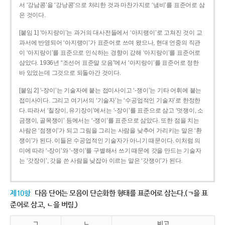
서 ‘강남콩’을 ‘강낭콩’으로 처리한 것과 마찬가지로 ‘냄비’를 표준어로 삼
은 것이다.
[붙임 1] ‘아지랑이’는 과거의 대사전들에서 ‘아지랭이’로 고쳐진 것이 교
과서에 반영되어 ‘아지랭이’가 표준어로 쓰여 왔으나, 현대 언중의 직관
이 ‘아지랑이’를 표준으로 인식하는 경향이 강해 ‘아지랑이’를 표준어로
삼았다. 1936년 “조선어 표준말 모음”에서 ‘아지랑이’를 표준어로 정한
바 있었는데 그것으로 되돌아간 것이다.
[붙임 2] ‘-장이’는 기술자에 붙는 접미사이고 ‘-쟁이’는 기타 어휘에 붙는
접미사이다. 그리고 여기서의 ‘기술자’는 ‘수공업적인 기술자’로 한정한
다. 따라서 ‘칠장이, 유기장이’에서는 ‘-장이’를 표준으로 삼고 ‘멋쟁이, 소
금쟁이, 골목쟁이’ 등에서는 ‘-쟁이’를 표준으로 삼았다. 또한 점을 치는
사람은 ‘점쟁이’가 되고 그림을 그리는 사람을 낮추어 가리키는 말은 ‘환
쟁이’가 된다. 이들은 수공업적인 기술자가 아니기 때문이다. 이처럼 의
미에 따라 ‘-장이’와 ‘-쟁이’를 구별해서 쓰기 때문에 갓을 만드는 기술자
는 ‘갓장이’, 갓을 쓴 사람을 낮잡아 이르는 말은 ‘갓쟁이’가 된다.
제10항
다음 단어는 모음이 단순화한 형태를 표준어로 삼는다.(ㄱ을 표
준어로 삼고, ㄴ을 버림.)
ㄱ
ㄴ
비고