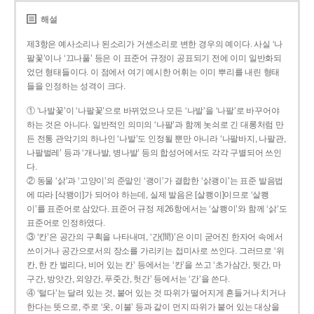
해설
제3항은 예사소리나 된소리가 거센소리로 변한 경우의 예이다. 사실 ‘나
팔꽃’이나 ‘끄나풀’ 등은 이 표준어 규정이 공표되기 전에 이미 일반화되
었던 형태들이다. 이 점에서 여기 예시한 어휘는 이미 뿌리를 내린 형태
들을 인정하는 성격이 크다.
① ‘나발꽃’이 ‘나팔꽃’으로 바뀌었으나 모든 ‘나발’을 ‘나팔’로 바꾸어야
하는 것은 아니다. 일반적인 의미의 ‘나팔’과 함께 놋쇠로 긴 대롱처럼 만
든 전통 관악기의 하나인 ‘나발’도 인정될 뿐만 아니라 ‘나팔바지, 나팔관,
나팔벌레’ 등과 ‘개나발, 병나발’ 등의 합성어에서도 각각 구별되어 쓰인
다.
② 동물 ‘삵’과 ‘고양이’의 준말인 ‘괭이’가 결합한 ‘삵괭이’는 표준 발음법
에 따라 [삭꽹이]가 되어야 하는데, 실제 발음은 [살쾡이]이므로 ‘살쾡
이’를 표준어로 삼았다. 표준어 규정 제26항에서는 ‘살쾡이’와 함께 ‘삵’도
표준어로 인정하였다.
③ ‘칸’은 공간의 구획을 나타내며, ‘간(間)’은 이미 굳어진 한자어 속에서
쓰이거나 공간으로서의 장소를 가리키는 접미사로 쓰인다. 그러므로 ‘위
칸, 한 칸 벌리다, 비어 있는 칸’ 등에서는 ‘칸’을 쓰고 ‘초가삼간, 뒷간, 마
구간, 방앗간, 외양간, 푸줏간, 헛간’ 등에서는 ‘간’을 쓴다.
④ ‘털다’는 달려 있는 것, 붙어 있는 것 따위가 떨어지게 흔들거나 치거나
한다는 뜻으로, 주로 ‘옷, 이불’ 등과 같이 먼지 따위가 붙어 있는 대상을