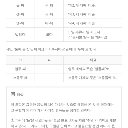
둘-째
두-째
‘제2, 두 개째’의 뜻.
셋-째
세-째
‘제3, 세 개째’의 뜻.
넷-째
네-째
‘제4, 네 개째’의 뜻.
1. 빌려주다, 빌려 오다.
빌리다
빌다
2. ‘용서를 빌다’는 ‘빌다’임.
다만, ‘둘째’는 십 단위 이상의 서수사에 쓰일 때에 ‘두째’로 한다.
ㄱ
ㄴ
비고
열두-째
열두 개째의 뜻은 ‘열둘째’로.
스물두-째
스물두 개째의 뜻은 ‘스물둘째’로.
해설
이 조항은 그동안 용법의 차이가 있는 것으로 규정해 온 것 중 현재에는
그 구별의 의의가 거의 사라진 항목들을 정리한 것이다.
① 과거에 ‘돌’은 생일, ‘돐’은 ‘한글 반포 500돐’처럼 ‘주년’의 의미로 세분
해 써 왔다. 그러나 그러한 구별은 인위적이고 불필요할 뿐만 아니라 ‘돐