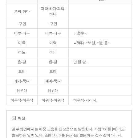
괴퍅-하다/괴팩-
괴팍-하다
하다
-구먼
-구면
미루-나무
미류-나무
←美柳~.
미륵
미력
←彌勒. ~보살, ~불, 돌~.
여느
여늬
온-달
왼-달
만 한 달.
으레
으례
케케-묵다
켸켸-묵다
허우대
허위대
허우적-허우적
허위적-허위적
허우적-거리다.
해설
일부 방언에서는 이중 모음을 단모음으로 발음한다. 가령 ‘벼’를 [베]라고
발음하는 일이 있다. 또한 ‘사과’를 [사가]로 발음하는 것과 같이 ‘ㅚ, ㅟ,