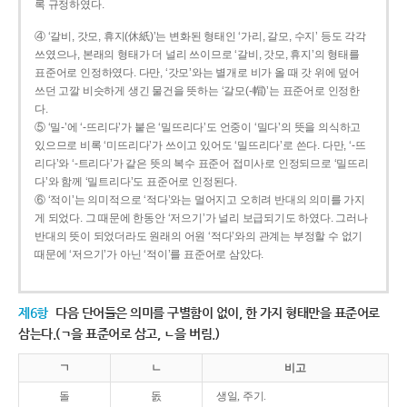
록 규정하였다.
④ ‘갈비, 갓모, 휴지(休紙)’는 변화된 형태인 ‘가리, 갈모, 수지’ 등도 각각
쓰였으나, 본래의 형태가 더 널리 쓰이므로 ‘갈비, 갓모, 휴지’의 형태를
표준어로 인정하였다. 다만, ‘갓모’와는 별개로 비가 올 때 갓 위에 덮어
쓰던 고깔 비슷하게 생긴 물건을 뜻하는 ‘갈모(-帽)’는 표준어로 인정한
다.
⑤ ‘밀-’에 ‘-뜨리다’가 붙은 ‘밀뜨리다’도 언중이 ‘밀다’의 뜻을 의식하고
있으므로 비록 ‘미뜨리다’가 쓰이고 있어도 ‘밀뜨리다’로 쓴다. 다만, ‘-뜨
리다’와 ‘-트리다’가 같은 뜻의 복수 표준어 접미사로 인정되므로 ‘밀뜨리
다’와 함께 ‘밀트리다’도 표준어로 인정된다.
⑥ ‘적이’는 의미적으로 ‘적다’와는 멀어지고 오히려 반대의 의미를 가지
게 되었다. 그 때문에 한동안 ‘저으기’가 널리 보급되기도 하였다. 그러나
반대의 뜻이 되었더라도 원래의 어원 ‘적다’와의 관계는 부정할 수 없기
때문에 ‘저으기’가 아닌 ‘적이’를 표준어로 삼았다.
제6항
다음 단어들은 의미를 구별함이 없이, 한 가지 형태만을 표준어로
삼는다.(ㄱ을 표준어로 삼고, ㄴ을 버림.)
ㄱ
ㄴ
비고
돌
돐
생일, 주기.