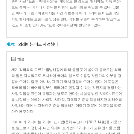
종이 사전 “표준국어대사전”을 바탕으로 한 것으로, 현재에도 계속 수정·
보완 중이다. 여기에서 방대한 어휘의 표준어형을 확인할 수 있다. 그뿐
만 아니라 국립국어원에서는 시간의 흐름에 따라 과거에는 비표준어였
지만 현재에는 표준어로 인정될 만한 어휘를 꾸준히 추가하여 발표하고
있고, 이 또한 인터넷판 “표준국어대사전”에 반영되어 있다.
제2항
외래어는 따로 사정한다.
해설
세계 각국과의 교류가 활발해짐에 따라 물밀 듯이 쏟아져 들어오는 외국
의 말은 지속적으로 조사하여 국어의 일부로 수용할 것인가의 여부를 결
정해 주어야 할 뿐 아니라, 그 표기 역시 결정해 주어야 한다. 이 조항은
외국의 말이 국어의 일부인 외래어로 인정될 수 있는 것인지를 결정하는
사정 작업을 표준어 규정과는 별도로 한다는 사실을 밝힌 것이다. 표준어
를 사정하는 데에는 사회적, 시대적, 지역적 기준을 적용하지만 외래어를
사정하는 데에는 그러한 기준을 적용하기 어렵기 때문에 이 조항을 따로
마련한 것이다.
이에 따라 외래어는 외래어 표기법(문체부 고시 제2017-14호)을 기준으
로 별도로 사정한다. 다만 외래어 표기법의 ‘외래어’가 고유 명사를 포함