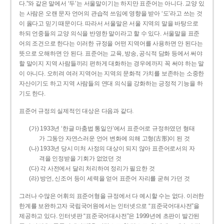
다.”와 같은 말에서 ‘두’는 서울말이기는 하지만 표준어는 아니다. 교양 있
는 사람은 오랜 문자 언어의 관습적 쓰임에 영향을 받아 ‘도’라고 쓰는 것
이 옳다고 믿기 때문이다. 따라서 서울말은 서울 지역의 말을 바탕으로
하되 언중들의 교양 의식을 반영한 말이라고 할 수 있다. 서울말을 표준
어의 조건으로 한다는 이러한 규정을 어떤 지역어를 사용하면 안 된다는
뜻으로 오해하면 안 된다. 표준어는 교육, 방송, 공식적 담화 등에서 써야
할 말이지 지역 사람들끼리 편하게 대화하는 경우에까지 꼭 써야 하는 말
이 아니다. 오히려 여러 지역어는 지역의 문화적 가치를 보존하는 소중한
자산이기도 하고 지역 사람들의 연대 의식을 강화하는 긍정적 기능을 하
기도 한다.
표준어 규정의 실제적인 대상은 다음과 같다.
(가) 1933년 ‘한글 마춤법 통일안’에서 표준어로 규정하였던 형태
가 그동안 자연스러운 언어 변화에 의해 고형(古形)이 된 것
(나) 1933년 당시 미처 사정의 대상이 되지 않아 표준어로서의 자
격을 인정받을 기회가 없었던 것
(다) 각 사전에서 달리 처리하여 정리가 필요한 것
(라) 방언, 신조어 등이 세력을 얻어 표준어 자리를 굳혀 가던 것
그러나 수많은 어휘의 표준어형을 규정에서 다 예시할 수는 없다. 이러한
한계를 보완하고자 국립국어원에서는 인터넷으로 “표준국어대사전”을
제공하고 있다. 인터넷판 “표준국어대사전”은 1999년에 초판이 발간된