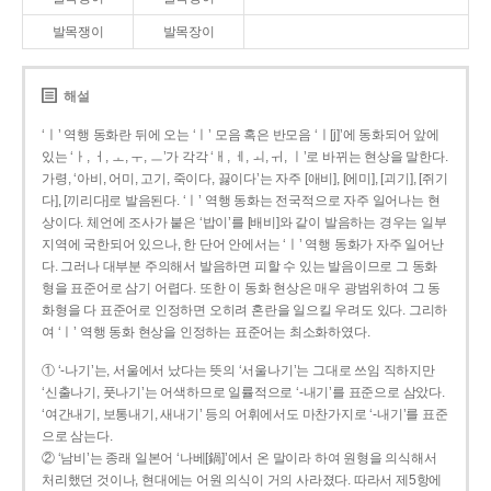
발목쟁이
발목장이
해설
‘ㅣ’ 역행 동화란 뒤에 오는 ‘ㅣ’ 모음 혹은 반모음 ‘ㅣ[j]’에 동화되어 앞에
있는 ‘ㅏ, ㅓ, ㅗ, ㅜ, ㅡ’가 각각 ‘ㅐ, ㅔ, ㅚ, ㅟ, ㅣ’로 바뀌는 현상을 말한다.
가령, ‘아비, 어미, 고기, 죽이다, 끓이다’는 자주 [애비], [에미], [괴기], [쥐기
다], [끼리다]로 발음된다. ‘ㅣ’ 역행 동화는 전국적으로 자주 일어나는 현
상이다. 체언에 조사가 붙은 ‘밥이’를 [배비]와 같이 발음하는 경우는 일부
지역에 국한되어 있으나, 한 단어 안에서는 ‘ㅣ’ 역행 동화가 자주 일어난
다. 그러나 대부분 주의해서 발음하면 피할 수 있는 발음이므로 그 동화
형을 표준어로 삼기 어렵다. 또한 이 동화 현상은 매우 광범위하여 그 동
화형을 다 표준어로 인정하면 오히려 혼란을 일으킬 우려도 있다. 그리하
여 ‘ㅣ’ 역행 동화 현상을 인정하는 표준어는 최소화하였다.
① ‘-나기’는, 서울에서 났다는 뜻의 ‘서울나기’는 그대로 쓰임 직하지만
‘신출나기, 풋나기’는 어색하므로 일률적으로 ‘-내기’를 표준으로 삼았다.
‘여간내기, 보통내기, 새내기’ 등의 어휘에서도 마찬가지로 ‘-내기’를 표준
으로 삼는다.
② ‘남비’는 종래 일본어 ‘나베[鍋]’에서 온 말이라 하여 원형을 의식해서
처리했던 것이나, 현대에는 어원 의식이 거의 사라졌다. 따라서 제5항에