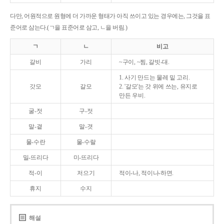
다만, 어원적으로 원형에 더 가까운 형태가 아직 쓰이고 있는 경우에는, 그것을 표
준어로 삼는다.(ㄱ을 표준어로 삼고, ㄴ을 버림.)
ㄱ
ㄴ
비고
갈비
가리
~구이, ~찜, 갈빗-대.
1. 사기 만드는 물레 밑 고리.
갓모
갈모
2. '갈모'는 갓 위에 쓰는, 유지로
만든 우비.
굴-젓
구-젓
말-곁
말-겻
물-수란
물-수랄
밀-뜨리다
미-뜨리다
적-이
저으기
적이-나, 적이나-하면.
휴지
수지
해설