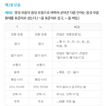
제2절 모음
제8항
양성 모음이 음성 모음으로 바뀌어 굳어진 다음 단어는 음성 모음
형태를 표준어로 삼는다.(ㄱ을 표준어로 삼고, ㄴ을 버림.)
ㄱ
ㄴ
비고
깡충-깡충
깡총-깡총
큰말은 ‘껑충껑충’임.
←童-이. 귀-, 막-, 선-, 쌍-, 검-,
-둥이
-동이
바람-, 흰-.
센말은 ‘빨가숭이’, 큰말은
발가-숭이
발가-송이
‘벌거숭이, 뻘거숭이’임.
보퉁이
보통이
봉죽
봉족
←奉足. ~꾼, ~들다.
뻗정-다리
뻗장-다리
아서, 아서라
앗아, 앗아라
하지 말라고 금지하는 말.
오뚝-이
오똑-이
부사도 ‘오뚝-이’임.
주추
주초
←柱礎. 주춧-돌.