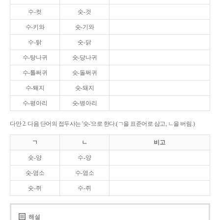
수-컷
숫-것
수-키와
숫-기와
수-탉
숫-닭
수-탕나귀
숫-당나귀
수-톨쩌귀
숫-돌쩌귀
수-퇘지
숫-돼지
수-평아리
숫-병아리
다만 2. 다음 단어의 접두사는 '숫-'으로 한다.(ㄱ을 표준어로 삼고, ㄴ을 버림.)
ㄱ
ㄴ
비고
숫-양
수-양
숫-염소
수-염소
숫-쥐
수-쥐
해설