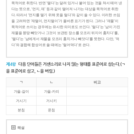
목적어로 취한다. 반면 ‘떨다’는 달려 있거나 붙어 있는 것을 쳐서 떼어 낸
다는 뜻으로, ‘먼지, 재’ 등과 같이 떨어져 나가는 대상을 목적어로 취한
다. 따라서 ‘먼지를 떨기 위해 옷을 털다’와 같이 쓸 수 있다. 이러한 쓰임
을 고려하면 ‘재떨이, 먼지떨이’가 올바른 표기가 된다. 그러나 ‘재물’이
목적어로 쓰이는 경우에는 유사한 의미로도 쓰인다. ‘털다’는 ‘남이 가진
재물을 몽땅 빼앗거나 그것이 보관된 장소를 모조리 뒤지어 훔치다’를,
‘떨다’는 ‘남에게서 재물을 모조리 훔치거나 빼앗다’를 뜻한다. 다만, ‘먹
다’와 결합해 합성어로 쓸 때에는 ‘털어먹다’로 쓴다.
제4항
다음 단어들은 거센소리로 나지 않는 형태를 표준어로 삼는다.(ㄱ
을 표준어로 삼고, ㄴ을 버림.)
ㄱ
ㄴ
비고
가을-갈이
가을-카리
거시기
거시키
분침
푼침
해설