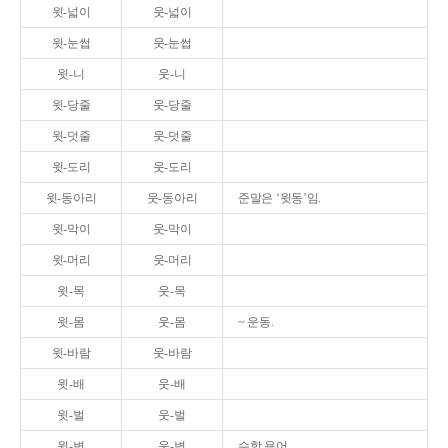
윗-넓이
웃-넓이
윗-눈썹
웃-눈썹
윗-니
웃-니
윗-당줄
웃-당줄
윗-덧줄
웃-덧줄
윗-도리
웃-도리
윗-동아리
웃-동아리
준말은 ‘윗동’임.
윗-막이
웃-막이
윗-머리
웃-머리
윗-목
웃-목
윗-몸
웃-몸
~ 운동.
윗-바람
웃-바람
윗-배
웃-배
윗-벌
웃-벌
윗-변
웃-변
수학 용어.