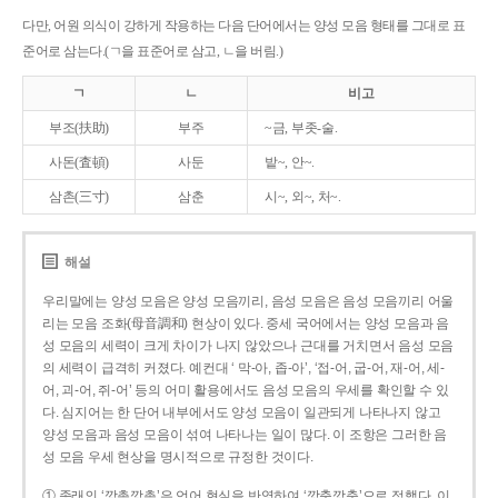
다만, 어원 의식이 강하게 작용하는 다음 단어에서는 양성 모음 형태를 그대로 표
준어로 삼는다.(ㄱ을 표준어로 삼고, ㄴ을 버림.)
ㄱ
ㄴ
비고
부조(扶助)
부주
~금, 부좃-술.
사돈(査頓)
사둔
밭~, 안~.
삼촌(三寸)
삼춘
시~, 외~, 처~.
해설
우리말에는 양성 모음은 양성 모음끼리, 음성 모음은 음성 모음끼리 어울
리는 모음 조화(母音調和) 현상이 있다. 중세 국어에서는 양성 모음과 음
성 모음의 세력이 크게 차이가 나지 않았으나 근대를 거치면서 음성 모음
의 세력이 급격히 커졌다. 예컨대 ‘ 막-아, 좁-아’, ‘접-어, 굽-어, 재-어, 세-
어, 괴-어, 쥐-어’ 등의 어미 활용에서도 음성 모음의 우세를 확인할 수 있
다. 심지어는 한 단어 내부에서도 양성 모음이 일관되게 나타나지 않고
양성 모음과 음성 모음이 섞여 나타나는 일이 많다. 이 조항은 그러한 음
성 모음 우세 현상을 명시적으로 규정한 것이다.
① 종래의 ‘깡총깡총’은 언어 현실을 반영하여 ‘깡충깡충’으로 정했다. 이