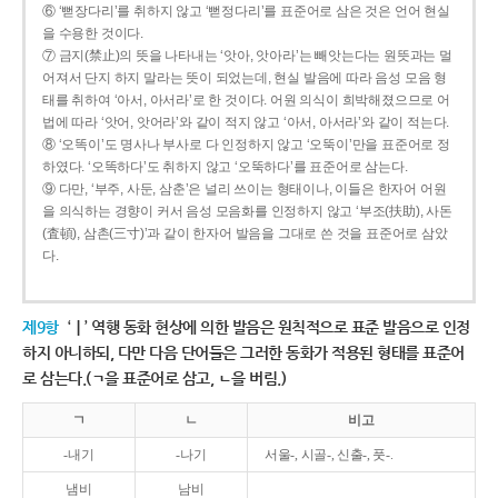
⑥ ‘뻗장다리’를 취하지 않고 ‘뻗정다리’를 표준어로 삼은 것은 언어 현실
을 수용한 것이다.
⑦ 금지(禁止)의 뜻을 나타내는 ‘앗아, 앗아라’는 빼앗는다는 원뜻과는 멀
어져서 단지 하지 말라는 뜻이 되었는데, 현실 발음에 따라 음성 모음 형
태를 취하여 ‘아서, 아서라’로 한 것이다. 어원 의식이 희박해졌으므로 어
법에 따라 ‘앗어, 앗어라’와 같이 적지 않고 ‘아서, 아서라’와 같이 적는다.
⑧ ‘오똑이’도 명사나 부사로 다 인정하지 않고 ‘오뚝이’만을 표준어로 정
하였다. ‘오똑하다’도 취하지 않고 ‘오뚝하다’를 표준어로 삼는다.
⑨ 다만, ‘부주, 사둔, 삼춘’은 널리 쓰이는 형태이나, 이들은 한자어 어원
을 의식하는 경향이 커서 음성 모음화를 인정하지 않고 ‘부조(扶助), 사돈
(査頓), 삼촌(三寸)’과 같이 한자어 발음을 그대로 쓴 것을 표준어로 삼았
다.
제9항
‘ㅣ’ 역행 동화 현상에 의한 발음은 원칙적으로 표준 발음으로 인정
하지 아니하되, 다만 다음 단어들은 그러한 동화가 적용된 형태를 표준어
로 삼는다.(ㄱ을 표준어로 삼고, ㄴ을 버림.)
ㄱ
ㄴ
비고
-내기
-나기
서울-, 시골-, 신출-, 풋-.
냄비
남비