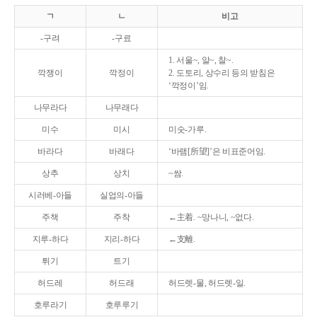
ㄱ
ㄴ
비고
-구려
-구료
1. 서울~, 알~, 찰~.
깍쟁이
깍정이
2. 도토리, 상수리 등의 받침은
‘깍정이’임.
나무라다
나무래다
미수
미시
미숫-가루.
바라다
바래다
‘바램[所望]’은 비표준어임.
상추
상치
~쌈.
시러베-아들
실업의-아들
주책
주착
←主着. ~망나니, ~없다.
지루-하다
지리-하다
←支離.
튀기
트기
허드레
허드래
허드렛-물, 허드렛-일.
호루라기
호루루기