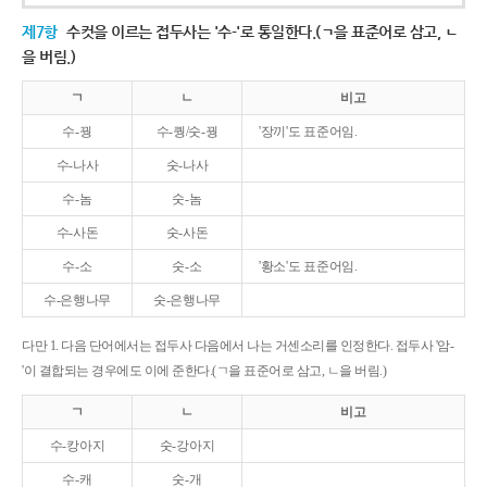
제7항
수컷을 이르는 접두사는 '수-'로 통일한다.(ㄱ을 표준어로 삼고, ㄴ
을 버림.)
ㄱ
ㄴ
비고
수-꿩
수-퀑/숫-꿩
'장끼'도 표준어임.
수-나사
숫-나사
수-놈
숫-놈
수-사돈
숫-사돈
수-소
숫-소
'황소'도 표준어임.
수-은행나무
숫-은행나무
다만 1. 다음 단어에서는 접두사 다음에서 나는 거센소리를 인정한다. 접두사 '암-
'이 결합되는 경우에도 이에 준한다.(ㄱ을 표준어로 삼고, ㄴ을 버림.)
ㄱ
ㄴ
비고
수-캉아지
숫-강아지
수-캐
숫-개