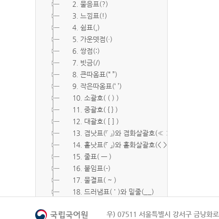
2. 물음표(?)
3. 느낌표(!)
4. 쉼표(,)
5. 가운뎃점(·)
6. 쌍점(:)
7. 빗금(/)
8. 큰따옴표(“ ”)
9. 작은따옴표(‘ ’)
10. 소괄호( ( ) )
11. 중괄호( { } )
12. 대괄호( [ ] )
13. 겹낫표(『 』)와 겹화살괄호(≪ ≫)
14. 홑낫표(「 」)와 홑화살괄호(< >)
15. 줄표( ― )
16. 붙임표(-)
17. 물결표( ~ )
18. 드러냄표( ˙ )와 밑줄(__)
19. 숨김표( O, X )
우) 07511 서울특별시 강서구 금낭화로 
20. 빠짐표( □ )