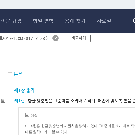
메인콘텐츠 바로가기
어문 규정
항별 연혁
용례 찾기
자료실
비교하기
017-12호(2017. 3. 28.)
본문
제1장 총칙
제1항
한글 맞춤법은 표준어를 소리대로 적되, 어법에 맞도록 함을 
해설
이 조항은 한글 맞춤법의 대원칙을 밝히고 있다. “표준어를 소리대로 적되
다른 원칙이라고 할 수 있다.