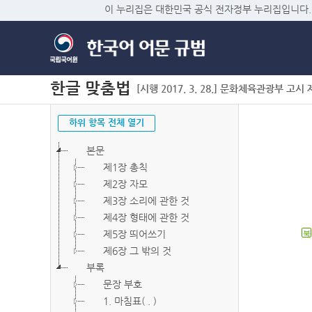
이 누리집은 대한민국 공식 전자정부 누리집입니다.
한글 맞춤법
[시행 2017. 3. 28.] 문화체육관광부 고시 제2
하위 항목 전체 열기
본문
제1장 총칙
제2장 자모
제3장 소리에 관한 것
제4장 형태에 관한 것
제5장 띄어쓰기
북
제6장 그 밖의 것
부록
문장 부호
1. 마침표( . )