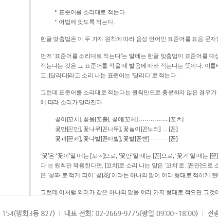
표준어를 소리대로 적는다.
어법에 맞도록 적는다.
한글 맞춤법은 이 두 가지 원칙에 따라 음성 언어인 표준어를 표음 문자
먼저 ‘표준어를 소리대로 적는다’는 말에는 한글 맞춤법이 표준어를 대상
적는다는 것은 그 표준어를 적을 때 발음에 따라 적는다는 뜻이다. 이를테면 [나무]라고 소리 나는 표준어는 ‘나무’로 적
고, [달리다]라고 소리 나는 표준어는 ‘달리다’로 적는다.
그런데 표준어를 소리대로 적는다는 원칙만으로 충분하지 않은 경우가 있다
에 따라 소리가 달라진다.
……………
꽃이[꼬치], 꽃을[꼬츨], 꽃에[꼬체]
[꼬ㅊ]
…
꽃만[꼰만], 꽃나무[꼰나무], 꽃놀이[꼰노리]
[꼰]
………
꽃과[꼳꽈], 꽃다발[꼳따발], 꽃밭[꼳빧]
[꼳]
‘꽃’은 ‘꽃이’일 때는 [꼬ㅊ]으로, ‘꽃만’일 때는 [꼰]으로, ‘꽃과’일 때는
다’는 원칙만 적용한다면, [꼬치]로 소리 나는 말은 ‘꼬치’로, [꼰만]으로 소리 나는 말은 ‘꼰만’으로, [꼳꽈]로 소리 나는 말
은 ‘꼳꽈’로 적게 되어 ‘꽃[花]’이라는 하나의 말이 여러 형태로 적히게 된
그런데 이처럼 의미가 같은 하나의 말을 여러 가지 형태로 적으면 그것이
은 하나의 말은 형태를 하나로 고정하여 일관되게 적어야 의미를 파악하기가 
되게 적는 것이 의미를 파악하는 데 효과적이다.
154(방화3동 827)
대표 전화: 02-2669-9775(평일 09:00~18:00)
전송