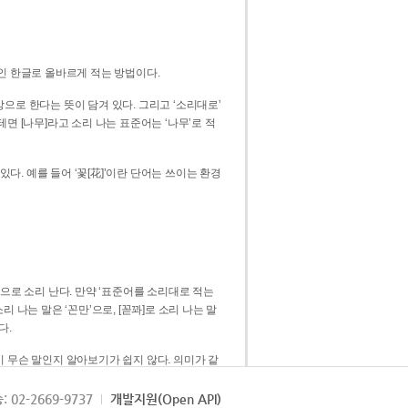
인 한글로 올바르게 적는 방법이다.
으로 한다는 뜻이 담겨 있다. 그리고 ‘소리대로’
. 예를 들어 ‘꽃[花]’이란 단어는 쓰이는 환경
 [꼳]으로 소리 난다. 만약 ‘표준어를 소리대로 적는
다.
 무슨 말인지 알아보기가 쉽지 않다. 의미가 같
쉽다. 즉 ‘꽃, 꼰, 꼳’보다는 ‘꽃’ 하나로 일관
: 02-2669-9737
개발지원(Open API)