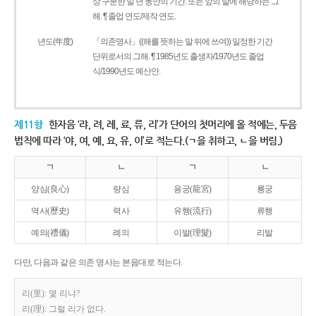
상 구분한 일 년 동안의 기간. 또는 앞의 말에 해당하는 그
해. ¶ 졸업 연도/제작 연도.
년도(年度)
「의존명사」((해를 뜻하는 말 뒤에 쓰여)) 일정한 기간
단위로서의 그해. ¶ 1985년도 출생자/1970년도 졸업
식/1990년도 예산안.
제11항
한자음 ‘랴, 려, 례, 료, 류, 리’가 단어의 첫머리에 올 적에는, 두음
법칙에 따라 ‘야, 여, 예, 요, 유, 이’로 적는다.(ㄱ을 취하고, ㄴ을 버림.)
ㄱ
ㄴ
ㄱ
ㄴ
양심(良心)
량심
용궁(龍宮)
룡궁
역사(歷史)
력사
유행(流行)
류행
예의(禮儀)
례의
이발(理髮)
리발
다만, 다음과 같은 의존 명사는 본음대로 적는다.
리(里): 몇 리냐?
리(理): 그럴 리가 없다.