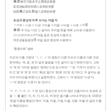
兩字只取本字之釋俚語爲聲
其尼池梨眉非時異八音用於初聲
役隱
乙音邑
凝八音用於終聲
초성과 종성에 두루 쓰이는 여덟 자
ㄱ기역 ㄴ니은 ㄷ디귿 ㄹ리을 ㅁ미음 ㅂ비읍 ㅅ시옷 ㆁ
두 자는 다만 그 글자의 우리말 뜻을 취해 소리로 사용한다.
기니디리미비시
여덟 음은 초성에 사용되고,
역은귿을음읍옷
여덟 음은 종성에 사용된다.
“훈몽자회” 범례
자모의 이름 가운데 ‘ㄱ, ㄷ, ㅅ’의 명칭이 다른 자모의 이름과 다른 것은
한자에는 ‘윽, 읃, 읏’과 같은 발음을 가진 글자가 없기 때문이었다. 그래
서 ‘윽’은 가까운 발음인 ‘役(역)’으로 표시하여 ‘ㄱ’은 ‘기역’이 되었다. 그
리고 ‘읃’과 ‘읏’은 각각 ‘末(귿 말)’과 ‘衣(옷 의)’로 표기하고, 두 글자는 글
자의 의미만을 취한다고 설명하였다. 그래서 ‘ㄷ’의 명칭은 ‘디귿’이,
‘ㅅ’의 명칭은 ‘시옷’이 된 것이다.
‘ㅈ, ㅊ, ㅋ, ㅌ, ㅍ, ㅎ’은 당시 종성으로 쓰이지 않던 것들이어서 초성에 모
음 ‘ㅣ’를 붙인 ‘지, 치, 키, 티, 피, 히’로만 음가를 나타내 주었는데, 1933년
‘한글 마춤법 통일안’에서 ‘지읒, 치읓, 키읔, 티읕, 피읖, 히읗’과 같은 이름
이 확정되었다.