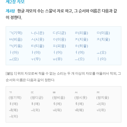
제2장 자모
제4항
한글 자모의 수는 스물넉 자로 하고, 그 순서와 이름은 다음과 같
이 정한다.
ㄱ(기역)
ㄴ(니은)
ㄷ(디귿)
ㄹ(리을)
ㅁ(미음)
ㅂ(비읍)
ㅅ(시옷)
ㅇ(이응)
ㅈ(지읒)
ㅊ(치읓)
ㅋ(키읔)
ㅌ(티읕)
ㅍ(피읖)
ㅎ(히읗)
ㅏ(아)
ㅑ(야)
ㅓ(어)
ㅕ(여)
ㅗ(오)
ㅛ(요)
ㅜ(우)
ㅠ(유)
ㅡ(으)
ㅣ(이)
[붙임 1] 위의 자모로써 적을 수 없는 소리는 두 개 이상의 자모를 어울러서 적되, 그
순서와 이름은 다음과 같이 정한다.
ㄲ
ㄸ
ㅃ
ㅆ
ㅉ
(쌍기역)
(쌍디귿)
(쌍비읍)
(쌍시옷)
(쌍지읒)
ㅐ(애)
ㅒ(얘)
ㅔ(에)
ㅖ(예)
ㅘ(와)
ㅙ(왜)
ㅚ(외)
ㅝ(워)
ㅞ(웨)
ㅟ(위)
ㅢ(의)