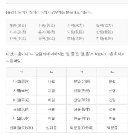
[붙임 1] 단어의 첫머리 이외의 경우에는 본음대로 적는다.
개량(改良)
선량(善良)
수력(水力)
협력(協力)
사례(謝禮)
혼례(婚禮)
와룡(臥龍)
쌍룡(雙龍)
하류(下流)
급류(急流)
도리(道理)
진리(眞理)
다만, 모음이나 ‘ㄴ’ 받침 뒤에 이어지는 ‘렬, 률’은 ‘열, 율’로 적는다.(ㄱ을 취하고
ㄴ을 버림.)
ㄱ
ㄴ
ㄱ
ㄴ
나열(羅列)
나렬
분열(分裂)
분렬
치열(齒列)
치렬
선열(先烈)
선렬
비열(卑劣)
비렬
진열(陳列)
진렬
규율(規律)
규률
선율(旋律)
선률
비율(比率)
비률
전율(戰慄)
전률
실패율(失敗率)
실패률
백분율(百分率)
백분률