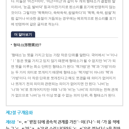
다. 이들은 ‘어간+어미’, ‘어근+어근’과 같이 두 개의 형태소가 결합된 말
이라서, ‘눈곱, 발바닥’ 등과 마찬가지로 된소리를 표기에 반영하지 않는
것이다. 그렇지만 ‘똑똑하다, 쓱싹쓱싹, 쌉쌀하다’의 ‘똑똑, 쓱싹, 쌉쌀’처
럼 같거나 비슷한 음절이 거듭되는 경우에는 예외적으로 된소리를 표기
에 반영하여 같은 글자로 적는다.
더 알아보기
형태소(形態素)란?
‘형태소’는 뜻을 가지고 있는 가장 작은 단위를 말한다. 국어에서 ‘ㅂ’이나
‘ㅣ’ 등은 뜻을 가지고 있지 않기 때문에 형태소가 될 수 없지만 ‘비’가 되
면 뜻을 이루는 최소 단위인 형태소가 된다. ‘책가방’은 ‘책’과 ‘가방’이라
는 두 가지 의미로 쪼개지기 때문에 형태소는 ‘책가방’이 아니라 ‘책’과
‘가방’이다. 더 작은 단위로 쪼개진다고 해도 쪼갰을 때 의미가 없어지거
나 쪼개기 전의 의미와 관련되는 의미가 없어지면 안 된다. ‘나비’는
‘나’와 ‘비’로 쪼개어지지만 이때 ‘나’와 ‘비’는 ‘나비’의 의미와는 전혀 관계
가 없으므로 ‘나비’는 더 이상 쪼갤 수 없는 의미 단위, 즉 형태소가 된다.
제2절 구개음화
제6항
‘ㄷ, ㅌ’ 받침 뒤에 종속적 관계를 가진 ‘- 이(-)’나 ‘- 히 -’가 올 적에
는 그 ‘ㄷ, ㅌ’이 ‘ㅈ, ㅊ’으로 소리 나더라도 ‘ㄷ, ㅌ’으로 적는다.(ㄱ을 취하