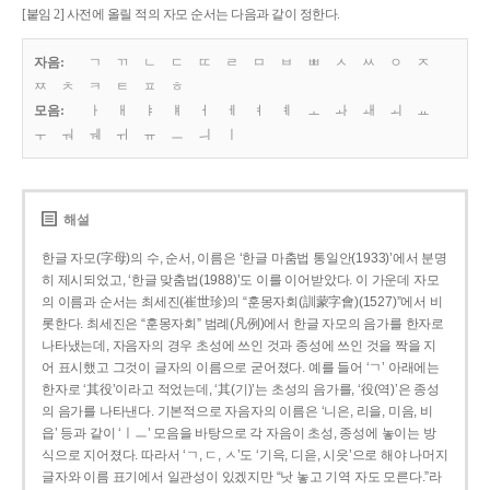
[붙임 2] 사전에 올릴 적의 자모 순서는 다음과 같이 정한다.
자음:
ㄱ
ㄲ
ㄴ
ㄷ
ㄸ
ㄹ
ㅁ
ㅂ
ㅃ
ㅅ
ㅆ
ㅇ
ㅈ
ㅉ
ㅊ
ㅋ
ㅌ
ㅍ
ㅎ
모음:
ㅏ
ㅐ
ㅑ
ㅒ
ㅓ
ㅔ
ㅕ
ㅖ
ㅗ
ㅘ
ㅙ
ㅚ
ㅛ
ㅜ
ㅝ
ㅞ
ㅟ
ㅠ
ㅡ
ㅢ
ㅣ
해설
한글 자모(字母)의 수, 순서, 이름은 ‘한글 마춤법 통일안(1933)’에서 분명
히 제시되었고, ‘한글 맞춤법(1988)’도 이를 이어받았다. 이 가운데 자모
의 이름과 순서는 최세진(崔世珍)의 “훈몽자회(訓蒙字會)(1527)”에서 비
롯한다. 최세진은 “훈몽자회” 범례(凡例)에서 한글 자모의 음가를 한자로
나타냈는데, 자음자의 경우 초성에 쓰인 것과 종성에 쓰인 것을 짝을 지
어 표시했고 그것이 글자의 이름으로 굳어졌다. 예를 들어 ‘ㄱ’ 아래에는
한자로 ‘其役’이라고 적었는데, ‘其(기)’는 초성의 음가를, ‘役(역)’은 종성
의 음가를 나타낸다. 기본적으로 자음자의 이름은 ‘니은, 리을, 미음, 비
읍’ 등과 같이 ‘ㅣㅡ’ 모음을 바탕으로 각 자음이 초성, 종성에 놓이는 방
식으로 지어졌다. 따라서 ‘ㄱ, ㄷ, ㅅ’도 ‘기윽, 디읃, 시읏’으로 해야 나머지
글자와 이름 표기에서 일관성이 있겠지만 “낫 놓고 기역 자도 모른다.”라