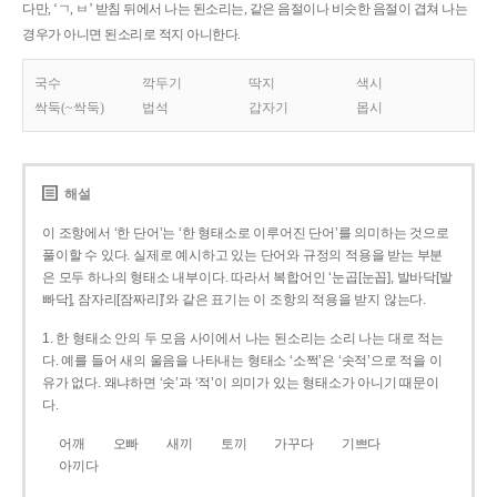
다만, ‘ㄱ, ㅂ’ 받침 뒤에서 나는 된소리는, 같은 음절이나 비슷한 음절이 겹쳐 나는
경우가 아니면 된소리로 적지 아니한다.
국수
깍두기
딱지
색시
싹둑(~싹둑)
법석
갑자기
몹시
해설
이 조항에서 ‘한 단어’는 ‘한 형태소로 이루어진 단어’를 의미하는 것으로
풀이할 수 있다. 실제로 예시하고 있는 단어와 규정의 적용을 받는 부분
은 모두 하나의 형태소 내부이다. 따라서 복합어인 ‘눈곱[눈꼽], 발바닥[발
빠닥], 잠자리[잠짜리]’와 같은 표기는 이 조항의 적용을 받지 않는다.
1. 한 형태소 안의 두 모음 사이에서 나는 된소리는 소리 나는 대로 적는
다. 예를 들어 새의 울음을 나타내는 형태소 ‘소쩍’은 ‘솟적’으로 적을 이
유가 없다. 왜냐하면 ‘솟’과 ‘적’이 의미가 있는 형태소가 아니기 때문이
다.
어깨
오빠
새끼
토끼
가꾸다
기쁘다
아끼다