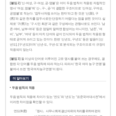
[붙임 2]
‘신-여성, 구-여성, 공-염불’은 이미 두음 법칙이 적용된 자립적인
명사 ‘여성, 염불’에 ‘신-, 구-, 공-’이 결합한 구조이므로 ‘신여성, 구여성,
공염불’로 적는다. ‘접두사처럼 쓰이는 한자’라고 한 것은 ‘신(新), 구
(舊)’와 같은 한자를 접두사로만 단정하기 어렵다는 점을 밝힌 것이다. 실
제로 ‘구(舊)’는 ‘구 시민 회관’과 같은 구성에서는 관형사로도 쓰인다. ‘남
존­-여비, 남부-­여대’ 등은 엄밀히 말하면 합성어는 아니지만, ‘남존’, ‘여
비’, ‘남부’, ‘여대’ 등이 마치 단어와 같이 인식되어 두음 법칙이 적용된 형
태로 굳어져 쓰이고 있는 것이다. 한편 ‘신년도, 구년도’ 등은 발음이 [신
년도], [구ː년도]이며 ‘신년­-도, 구년-­도’로 분석되는 구조이므로 이 규정이
적용되지 않는다.
[붙임 3]
둘 이상의 단어로 이루어진 고유 명사를 붙여 쓰는 경우에도, 결
합된 각 단어를 두음 법칙에 따라 적는다. 따라서 ‘한국 여자 농구 연맹’을
붙여서 쓰면 ‘한국여자농구연맹’이 된다.
더 알아보기
두음 법칙의 적용
두음 법칙의 적용에 차이가 있는 ‘연도’와 ‘년도’는 “표준국어대사전”에서
이러한 차이점을 확인할 수 있다.
연도(年度)
「명사」 사무나 회계 결산 따위의 처리를 위하여 편의