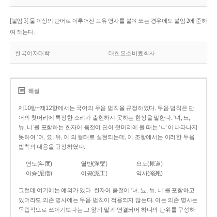
[붙임 3] 둘 이상의 단어로 이루어진 고유 명사를 붙여 쓰는 경우에도 붙임 2에 준하
여 적는다.
한국여자대학
대한요소비료회사
해설
제10항~제12항에서는 국어의 두음 법칙을 규정하였다. 두음 법칙은 단
어의 첫머리에 특정한 소리가 출현하지 못하는 현상을 말한다. ‘녀, 뇨,
뉴, 니’를 포함하는 한자어 음절이 단어 첫머리에 올 때는 ‘ㄴ’이 나타나지
못하여 ‘여, 요, 유, 이’의 형태로 실현되는데, 이 조항에서는 이러한 두음
법칙의 내용을 규정하였다.
연도(年度)
열반(涅槃)
요도(尿道)
이승(尼僧)
이공(泥工)
익사(溺死)
그런데 여기에는 예외가 있다. 한자어 음절이 ‘녀, 뇨, 뉴, 니’를 포함하고
있더라도 의존 명사에는 두음 법칙이 적용되지 않는다. 이는 의존 명사는
독립적으로 쓰이기보다는 그 앞의 말과 연결되어 하나의 단위를 구성하