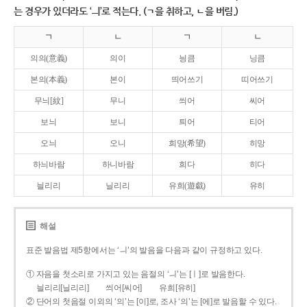
는 경우가 있더라도 ‘ㅢ’로 적는다. (ㄱ을 취하고, ㄴ을 버림.)
ㄱ
ㄴ
ㄱ
ㄴ
의의(意義)
의이
닁큼
닝큼
본의(本義)
본이
띄어쓰기
띠어쓰기
무늬[紋]
무니
씌어
씨어
보늬
보니
틔어
티어
오늬
오니
희망(希望)
히망
하늬바람
하니바람
희다
히다
늴리리
닐리리
유희(遊戱)
유히
해설
표준 발음법 제5항에서는 ‘ㅢ’의 발음을 다음과 같이 규정하고 있다.
① 자음을 첫소리로 가지고 있는 음절의 ‘ㅢ’는 [ㅣ]로 발음한다.
늴리리[닐리리]
씌어[씨어]
유희[유히]
② 단어의 첫음절 이외의 ‘의’는 [이]로, 조사 ‘의’는 [에]로 발음할 수 있다.