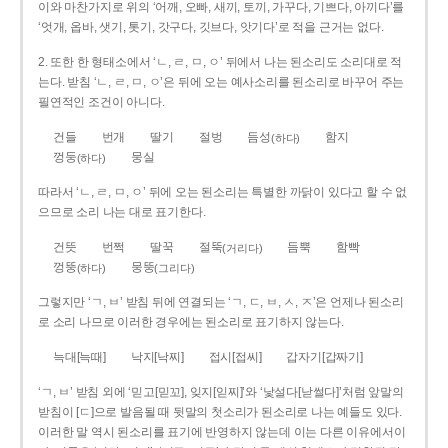
이와 마찬가지로 위의 ‘어깨, 오빠, 새끼, 토끼, 가꾸다, 기쁘다, 아끼다’를
‘엇개, 옵바, 샛기, 톳기, 갓구다, 깃브다, 앗기다’로 적을 근거는 없다.
2. 또한 한 형태소에서 ‘ㄴ, ㄹ, ㅁ, ㅇ’ 뒤에서 나는 된소리도 소리대로 적
는다. 받침 ‘ㄴ, ㄹ, ㅁ, ㅇ’은 뒤에 오는 예사소리를 된소리로 바꾸어 주는
필연적인 조건이 아니다.
건들
번개
딸기
절벙
듬성
함지
(하다)
껑둥
뭉실
(하다)
따라서 ‘ㄴ, ㄹ, ㅁ, ㅇ’ 뒤에 오는 된소리는 특별한 까닭이 있다고 할 수 없
으므로 소리 나는 대로 표기한다.
건뜻
번쩍
딸꾹
절뚝
듬뿍
함빡
(거리다)
껑뚱
뭉뚱
(하다)
(그리다)
그렇지만 ‘ㄱ, ㅂ’ 받침 뒤에 연결되는 ‘ㄱ, ㄷ, ㅂ, ㅅ, ㅈ’은 언제나 된소리
로 소리 나므로 이러한 경우에는 된소리로 표기하지 않는다.
늑대[늑때]
낙지[낙찌]
접시[접씨]
갑자기[갑짜기]
‘ㄱ, ㅂ’ 받침 외에 ‘믿고[믿꼬], 잊지[읻찌]’와 ‘낯설다[낟썰다]’처럼 앞말의
받침이 [ㄷ]으로 발음될 때 뒷말의 첫소리가 된소리로 나는 예들도 있다.
이러한 말 역시 된소리를 표기에 반영하지 않는데 이는 다른 이유에서이