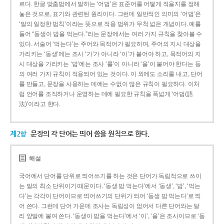
르다. 한글 맞춤법에서 말하는 ‘어법’은 표준어를 어떻게 적을지를 정해
놓은 것으로, 표기와 관련된 원리이다. 그런데 일반적인 의미의 ‘어법’은
‘말의 일정한 법칙’이라는 뜻으로 적용 범위가 무척 넓은 개념이다. 예를
들어 “동생이 밥을 먹는다.”라는 문장에서는 여러 가지 규칙을 찾아볼 수
있다. 서술어 ‘먹는다’는 주어와 목적어가 필요하며, 주어의 지시 대상을
가리키는 ‘동생’에는 조사 ‘가’가 아니라 ‘이’가 붙어야 하고, 목적어의 지
시 대상을 가리키는 ‘밥’에는 조사 ‘를’이 아니라 ‘을’이 붙어야 한다는 등
의 여러 가지 규칙이 적용되어 있는 것이다. 이 외에도 소리를 내고, 단어
를 만들고, 문장을 사용하는 데에는 수없이 많은 규칙이 필요하다. 이처
럼 언어를 조직하거나 운영하는 데에 필요한 규칙을 폭넓게 ‘어법(語
法)’이라고 한다.
제2항
문장의 각 단어는 띄어 씀을 원칙으로 한다.
해설
국어에서 단어를 단위로 띄어쓰기를 하는 것은 단어가 독립적으로 쓰이
는 말의 최소 단위이기 때문이다. ‘동생 밥 먹는다’에서 ‘동생’, ‘밥’, ‘먹는
다’는 각각이 단어이므로 띄어쓰기의 단위가 되어 ‘동생 밥 먹는다’로 띄
어 쓴다. 그런데 단어 가운데 조사는 독립성이 없어서 다른 단어와는 달
리 앞말에 붙여 쓴다. ‘동생이 밥을 먹는다’에서 ‘이’, ‘을’은 조사이므로 ‘동