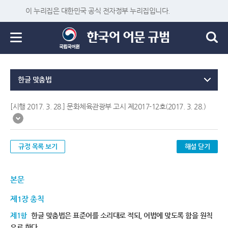
이 누리집은 대한민국 공식 전자정부 누리집입니다.
한글 맞춤법
[시행 2017. 3. 28.] 문화체육관광부 고시 제2017-12호(2017. 3. 28.)
규정 목록 보기
해설 닫기
본문
제1장 총칙
제1항
한글 맞춤법은 표준어를 소리대로 적되, 어법에 맞도록 함을 원칙
으로 한다.