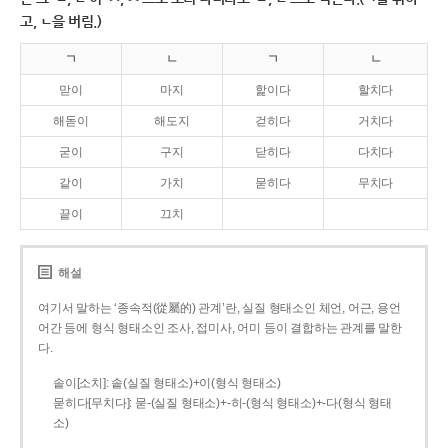
고, ㄴ을 버림.)
ㄱ
ㄴ
ㄱ
ㄴ
맏이
마지
핥이다
할치다
해돋이
해도지
걷히다
거치다
굳이
구지
닫히다
다치다
같이
가치
묻히다
무치다
끝이
끄치
해설
여기서 말하는 ‘종속적(從屬的) 관계’란, 실질 형태소인 체언, 어근, 용언
어간 등에 형식 형태소인 조사, 접미사, 어미 등이 결합하는 관계를 말한
다.
솥이[소치]: 솥(실질 형태소)+이(형식 형태소)
묻히다[무치다]: 묻­-(실질 형태소)+­-히­-(형식 형태소)+-다(형식 형태
소)