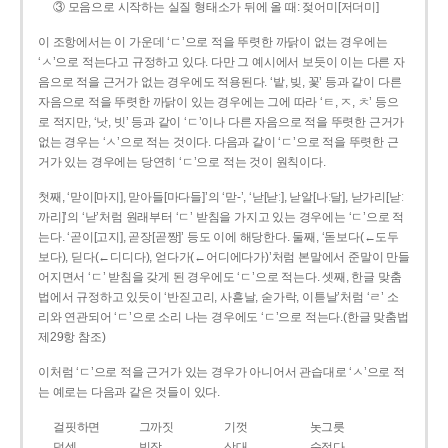
③ 모음으로 시작하는 실질 형태소가 뒤에 올 때: 젖어미[저더미]
이 조항에서는 이 가운데 ‘ㄷ’으로 적을 뚜렷한 까닭이 없는 경우에는
‘ㅅ’으로 적는다고 규정하고 있다. 다만 그 예시에서 보듯이 이는 다른 자
음으로 적을 근거가 없는 경우에도 적용된다. ‘밭, 빚, 꽃’ 등과 같이 다른
자음으로 적을 뚜렷한 까닭이 있는 경우에는 그에 따라 ‘ㅌ, ㅈ, ㅊ’ 등으
로 적지만, ‘낫, 빗’ 등과 같이 ‘ㄷ’이나 다른 자음으로 적을 뚜렷한 근거가
없는 경우는 ‘ㅅ’으로 적는 것이다. 다음과 같이 ‘ㄷ’으로 적을 뚜렷한 근
거가 있는 경우에는 당연히 ‘ㄷ’으로 적는 것이 원칙이다.
첫째, ‘맏이[마지], 맏아들[마다들]’의 ‘맏-’, ‘낟[낟ː], 낟알[나ː달], 낟가리[낟ː
까리]’의 ‘낟’처럼 원래부터 ‘ㄷ’ 받침을 가지고 있는 경우에는 ‘ㄷ’으로 적
는다. ‘곧이[고지], 곧장[곧짱]’ 등도 이에 해당한다. 둘째, ‘돋보다(←도두
보다), 딛다(←디디다), 얻다가(←어디에다가)’처럼 본말에서 준말이 만들
어지면서 ‘ㄷ’ 받침을 갖게 된 경우에도 ‘ㄷ’으로 적는다. 셋째, 한글 맞춤
법에서 규정하고 있듯이 ‘반짇고리, 사흗날, 숟가락, 이튿날’처럼 ‘ㄹ’ 소
리와 연관되어 ‘ㄷ’으로 소리 나는 경우에도 ‘ㄷ’으로 적는다.(한글 맞춤법
제29항 참조)
이처럼 ‘ㄷ’으로 적을 근거가 있는 경우가 아니어서 관습대로 ‘ㅅ’으로 적
는 예로는 다음과 같은 것들이 있다.
걸핏하면
그까짓
기껏
놋그릇
덧셈
빗장
삿대
숫접다