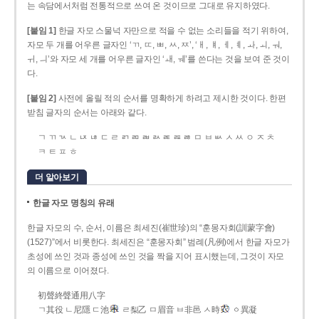
는 속담에서처럼 전통적으로 쓰여 온 것이므로 그대로 유지하였다.
[붙임 1]
한글 자모 스물넉 자만으로 적을 수 없는 소리들을 적기 위하여,
자모 두 개를 어우른 글자인 ‘ㄲ, ㄸ, ㅃ, ㅆ, ㅉ’, ‘ㅐ, ㅒ, ㅔ, ㅖ, ㅘ, ㅚ, ㅝ,
ㅟ, ㅢ’와 자모 세 개를 어우른 글자인 ‘ㅙ, ㅞ’를 쓴다는 것을 보여 준 것이
다.
[붙임 2]
사전에 올릴 적의 순서를 명확하게 하려고 제시한 것이다. 한편
받침 글자의 순서는 아래와 같다.
ㄱ ㄲ ㄳ ㄴ ㄵ ㄶ ㄷ ㄹ ㄺ ㄻ ㄼ ㄽ ㄾ ㄿ ㅀ ㅁ ㅂ ㅄ ㅅ ㅆ ㅇ ㅈ ㅊ
ㅋ ㅌ ㅍ ㅎ
더 알아보기
한글 자모 명칭의 유래
한글 자모의 수, 순서, 이름은 최세진(崔世珍)의 “훈몽자회(訓蒙字會)
(1527)”에서 비롯한다. 최세진은 “훈몽자회” 범례(凡例)에서 한글 자모가
초성에 쓰인 것과 종성에 쓰인 것을 짝을 지어 표시했는데, 그것이 자모
의 이름으로 이어졌다.
初聲終聲通用八字
ㄱ其役 ㄴ尼隱 ㄷ池
ㄹ梨乙 ㅁ眉音 ㅂ非邑 ㅅ時
ㆁ異凝