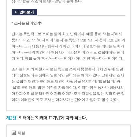
생이’, ‘밥을’과 같이 언제나 앞말에 붙여 쓴다.
더 알아보기
조사는 단어인가?
단어는 독립적으로 쓰이는 말의 최소 단위이다. 예를 들어 ‘먹는다’에서
동사의 어간 ‘먹-­’이나 어미 ‘­-는다’는 독립적으로 쓰이지 못하므로 단어가
아니다. 그래서 동사나 형용사의 어간과 여기에 결합하는 어미는 단어가
아니다. 동사의 어간이나 형용사의 어간은 어미와 서로 결합해야만 단어
가 된다. 예를 들어 ‘먹-’, ‘-는다’는 단어가 아니지만 ‘먹는다’는 단어이다.
조사는 어미와 마찬가지로 단독으로 쓰이지 못할뿐더러 체언 뒤에 연결
되어 실현된다는 점에서 일반적인 단어와는 차이가 있다. 그렇지만 조사
는 결합한 체언과 분리해도 체언이 자립성을 유지한다. ‘밥을’을 ‘밥’과
‘을’로 분리해도 ‘밥’은 여전히 자립적이다. 이러한 점은 동사나 형용사의
어간과 어미를 분리하면 어간과 어미가 모두 자립성을 잃는 것과 다른 점
이다. 이러한 이유로 조사는 어미보다는 단어에 가깝다고 할 수 있다.
제3항
외래어는 ‘외래어 표기법’에 따라 적는다.
해설