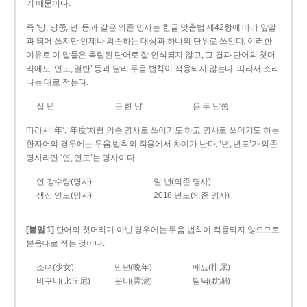
기 때문이다.
즉 ‘냥, 냥쭝, 년’ 등과 같은 의존 명사는 한글 맞춤법 제42항에 따라 앞말
과 띄어 쓰지만 언제나 의존하는 대상과 하나의 단위로 쓰인다. 이러한
이유로 이 말들은 독립된 단어로 잘 인식되지 않고, 그 결과 단어의 첫머
리에도 ‘연도, 열반’ 등과 달리 두음 법칙이 적용되지 않는다. 따라서 소리
나는 대로 적는다.
십 년
금 한 냥
은 두 냥쭝
따라서 ‘年’, ‘年度’처럼 의존 명사로 쓰이기도 하고 명사로 쓰이기도 하는
한자어의 경우에는 두음 법칙의 적용에서 차이가 난다. ‘년, 년도’가 의존
명사라면 ‘연, 연도’는 명사이다.
연 강수량(명사)
일 년(의존 명사)
생산 연도(명사)
2018 년도(의존 명사)
[붙임 1]
단어의 첫머리가 아닌 경우에는 두음 법칙이 적용되지 않으므로
본음대로 적는 것이다.
소녀(少女)
만년(晩年)
배뇨(排尿)
비구니(比丘尼)
운니(雲泥)
탐닉(耽溺)