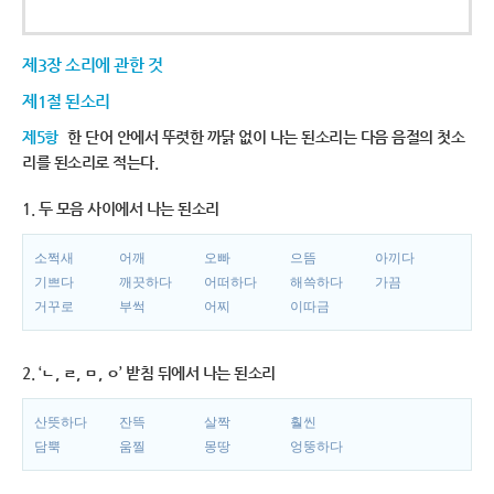
제3장 소리에 관한 것
제1절 된소리
제5항
한 단어 안에서 뚜렷한 까닭 없이 나는 된소리는 다음 음절의 첫소
리를 된소리로 적는다.
1. 두 모음 사이에서 나는 된소리
소쩍새
어깨
오빠
으뜸
아끼다
기쁘다
깨끗하다
어떠하다
해쓱하다
가끔
거꾸로
부썩
어찌
이따금
2. ‘ㄴ, ㄹ, ㅁ, ㅇ’ 받침 뒤에서 나는 된소리
산뜻하다
잔뜩
살짝
훨씬
담뿍
움찔
몽땅
엉뚱하다