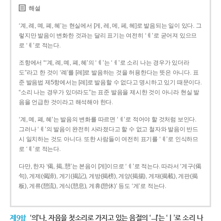
해설
‘계, 례, 몌, 폐, 혜’는 현실에서 [게, 레, 메, 페, 헤]로 발음되는 일이 있다. 그
렇지만 발음이 변화한 것과는 달리 표기는 여전히 ‘ㅖ’로 굳어져 있으므
로 ‘ㅖ’로 적는다.
조항에서 “‘계, 례, 몌, 폐, 혜’의 ‘ㅖ’는 ‘ㅔ’로 소리 나는 경우가 있더라
도”라고 한 것이 ‘례’를 [레]로 발음하는 것을 허용한다는 뜻은 아니다. 표
준 발음법 제5항에서는 [레]로 발음할 수 없다고 명시하고 있기 때문이다.
“소리 나는 경우가 있더라도”는 표준 발음을 제시한 것이 아니라 현실 발
음을 언급한 것이라고 해석해야 한다.
‘계, 몌, 폐, 혜’는 발음의 변화를 따르면 ‘ㅔ’로 적어야 할 것처럼 보인다.
그러나 ‘ㅖ’의 발음이 완전히 사라졌다고 할 수 없고 철자와 발음이 반드
시 일치하는 것도 아니다. 또한 사람들이 여전히 표기를 ‘ㅖ’로 인식하므
로 ‘ㅖ’로 적는다.
다만, 한자 ‘偈, 揭, 憩’는 본음이 [게]이므로 ‘ㅔ’로 적는다. 따라서 ‘게구(偈
句), 게제(偈諦), 게기(揭記), 게방(揭榜), 게양(揭揚), 게재(揭載), 게판(揭
板), 게류(憩流), 게식(憩息), 게휴(憩休)’ 등도 ‘게’로 적는다.
제9항
‘의’나, 자음을 첫소리로 가지고 있는 음절의 ‘ㅢ’는 ‘ㅣ’로 소리 나