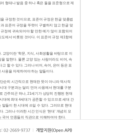
러 형태나 발음 중 하나 혹은 둘을 표준형으로 제
을 규정한 것이므로, 표준어 규정은 한글 맞춤법
법과 표준어 규정을 뚜렷이 구별하지 않고 한글 맞
 규정에 귀속되어야 할 만한 예가 많이 포함되어
의도에서 비롯된 것이다. 이 표준어 규정 제1항에
. 교양이란 ‘학문, 지식, 사회생활을 바탕으로 이
을 말한다. 물론 교양 있는 사람이라도 비어, 속
 할 수 있다. 그러나 비어, 속어, 은어 등은 표
 사용을 자제하여야 하는 말들이다.
’는 단순히 시간적으로 현재란 뜻이 아니라 역사적
 시대 구분과는 달리 언어 사용에서 현대를 구분
로 간주되곤 하나, 21세기가 상당히 진행된 현재
 시대에 최대 4세대가 공존할 수 있으므로 세대 간
는 말들이 한 시대에 쓰일 수 있다. 그러므로 현대
. 그러나 이러한 시간 인식은 ‘현대’ 개념의 모
’는 국어 언중들의 직관으로 이해하여야 한다.
용어적 성격을 가장 크게 드러내 주는 기준이다.
: 02-2669-9737
개발지원(Open API)