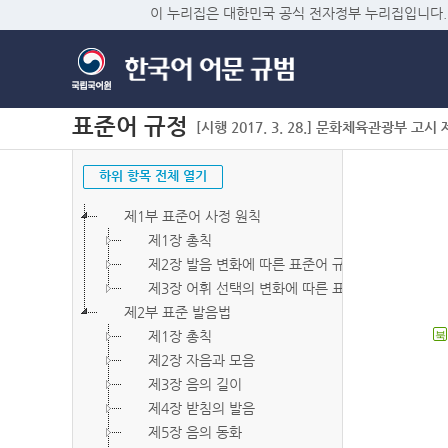
이 누리집은 대한민국 공식 전자정부 누리집입니다.
표준어 규정
[시행 2017. 3. 28.] 문화체육관광부 고시 제2
하위 항목 전체 열기
제1부 표준어 사정 원칙
제1장 총칙
제2장 발음 변화에 따른 표준어 규정
제3장 어휘 선택의 변화에 따른 표준어 규정
제2부 표준 발음법
제1장 총칙
북
제2장 자음과 모음
제3장 음의 길이
제4장 받침의 발음
제5장 음의 동화