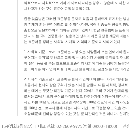
역적으로나 사회적으로 여러 가지로 나타나는 경우가 많은데, 이러한 여
시하고자 하는 것이 표준어 규정의 목적이다.
한글 맞춤법은 그러한 표준형을 문자로 적을 때 올바르게 표기하는 방법
의 전제가 되는 규정이라고 할 수 있다. 다만, 국어 언중들은 한글 맞춤
춤법으로 일원화하여 이해하는 경향이 있어서, 한글 맞춤법에는 표준어
있다. 이는 국어 언중들에게 실용적인 성격의 어문 규정을 제공하려는 
는 표준어를 정하는 사회적, 시대적, 지역적 기준이 제시되어 있다.
1. 사회적 기준으로서, 표준어는 교양 있는 사람들이 쓰는 언어여야 한다
루어지는 품위’를 뜻하므로 교양 있는 사람이란 사회적 품위를 갖춘 사람
어, 은어 등을 쓸 수는 있으므로 표준어의 사회적 기준은 상당히 느슨하다고
준어이기는 하되 언어 예절에 어긋난 말들이므로, 교양 있는 사람이라면
2. 시대적 기준으로서, 표준어는 현대의 언어여야 한다. 여기서 ‘현대
흐름에서 현재와 같은 구획에 있는 시대를 말한다. 다른 사회적, 경제적
하는 데에는 뚜렷한 객관적 기준이 없다. 20세기 초의 구어가 현대의 말
로서는 20세기 초의 구어를 현대의 말로 간주하기에 어려움이 있다. 한
시간 차를 30년 남짓으로 잡으면 넉넉잡아 100년 정도의 시간 차가 있
를 100년 전으로부터 현재 시점까지의 기간으로 규정할 수도 있을 것이다
호함 때문에 편의상 행할 수 있는 것일 뿐 객관적인 것은 아니다. ‘현대
3. 지역적 기준으로서, 표준어는 서울말이어야 한다. 이는 표준어의 공
154(방화3동 827)
대표 전화: 02-2669-9775(평일 09:00~18:00)
전송