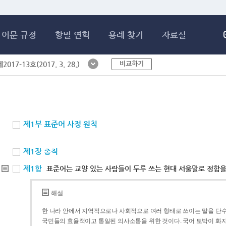
메인콘텐츠 바로가기
어문 규정
항별 연혁
용례 찾기
자료실
비교하기
017-13호(2017. 3. 28.)
제1부 표준어 사정 원칙
제1장 총칙
제1항
표준어는 교양 있는 사람들이 두루 쓰는 현대 서울말로 정함을
해설
한 나라 안에서 지역적으로나 사회적으로 여러 형태로 쓰이는 말을 단수
국민들의 효율적이고 통일된 의사소통을 위한 것이다. 국어 토박이 화자