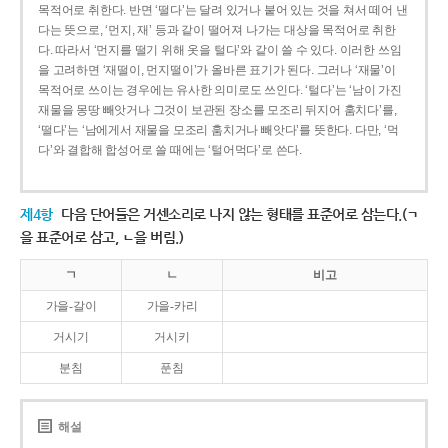
목적어로 취한다. 반면 ‘떨다’는 달려 있거나 붙어 있는 것을 쳐서 떼어 낸
다는 뜻으로, ‘먼지, 재’ 등과 같이 떨어져 나가는 대상을 목적어로 취한
다. 따라서 ‘먼지를 떨기 위해 옷을 털다’와 같이 쓸 수 있다. 이러한 쓰임
을 고려하면 ‘재떨이, 먼지떨이’가 올바른 표기가 된다. 그러나 ‘재물’이
목적어로 쓰이는 경우에는 유사한 의미로도 쓰인다. ‘털다’는 ‘남이 가진
재물을 몽땅 빼앗거나 그것이 보관된 장소를 모조리 뒤지어 훔치다’를,
‘떨다’는 ‘남에게서 재물을 모조리 훔치거나 빼앗다’를 뜻한다. 다만, ‘먹
다’와 결합해 합성어로 쓸 때에는 ‘털어먹다’로 쓴다.
제4항
다음 단어들은 거센소리로 나지 않는 형태를 표준어로 삼는다.(ㄱ
을 표준어로 삼고, ㄴ을 버림.)
ㄱ
ㄴ
비고
가을-갈이
가을-카리
거시기
거시키
분침
푼침
해설