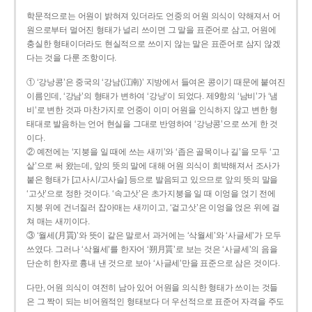
학문적으로는 어원이 밝혀져 있더라도 언중의 어원 의식이 약해져서 어
원으로부터 멀어진 형태가 널리 쓰이면 그 말을 표준어로 삼고, 어원에
충실한 형태이더라도 현실적으로 쓰이지 않는 말은 표준어로 삼지 않겠
다는 것을 다룬 조항이다.
① ‘강낭콩’은 중국의 ‘강남(江南)’ 지방에서 들여온 콩이기 때문에 붙여진
이름인데, ‘강남’의 형태가 변하여 ‘강낭’이 되었다. 제9항의 ‘남비’가 ‘냄
비’로 변한 것과 마찬가지로 언중이 이미 어원을 인식하지 않고 변한 형
태대로 발음하는 언어 현실을 그대로 반영하여 ‘강낭콩’으로 쓰게 한 것
이다.
② 예전에는 ‘지붕을 일 때에 쓰는 새끼’와 ‘좁은 골목이나 길’을 모두 ‘고
샅’으로 써 왔는데, 앞의 뜻의 말에 대해 어원 의식이 희박해져서 조사가
붙은 형태가 [고사시/고사슬] 등으로 발음되고 있으므로 앞의 뜻의 말을
‘고삿’으로 정한 것이다. ‘속고삿’은 초가지붕을 일 때 이엉을 얹기 전에
지붕 위에 건너질러 잡아매는 새끼이고, ‘겉고삿’은 이엉을 얹은 위에 걸
쳐 매는 새끼이다.
③ ‘월세(月貰)’와 뜻이 같은 말로서 과거에는 ‘삭월세’와 ‘사글세’가 모두
쓰였다. 그러나 ‘삭월세’를 한자어 ‘朔月貰’로 보는 것은 ‘사글세’의 음을
단순히 한자로 흉내 낸 것으로 보아 ‘사글세’만을 표준으로 삼은 것이다.
다만, 어원 의식이 여전히 남아 있어 어원을 의식한 형태가 쓰이는 것들
은 그 짝이 되는 비어원적인 형태보다 더 우선적으로 표준어 자격을 주도