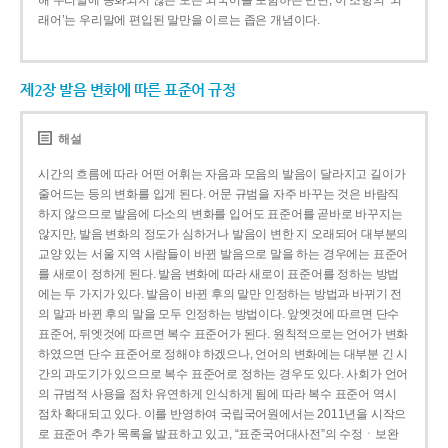
해 우리말에 동화되지 않은 모든 외국어를 포함하는 반면, 이 조항의 ‘외
래어’는 우리말에 편입된 말만을 이르는 좁은 개념이다.
제2장 발음 변화에 따른 표준어 규정
해설
시간의 흐름에 따라 어떤 어휘는 자음과 모음의 발음이 달라지고 길이가
줄어드는 등의 변화를 입게 된다. 어문 규범을 자주 바꾸는 것은 바람직
하지 않으므로 발음에 다소의 변화를 입어도 표준어를 곧바로 바꾸지는
않지만, 발음 변화의 정도가 심하거나 발음이 변한 지 오래되어 대부분의
교양 있는 서울 지역 사람들이 바뀐 발음으로 말을 하는 경우에는 표준어
를 새로이 정하게 된다. 발음 변화에 따라 새로이 표준어를 정하는 방법
에는 두 가지가 있다. 발음이 바뀐 후의 말만 인정하는 방법과 바뀌기 전
의 말과 바뀐 후의 말을 모두 인정하는 방법이다. 앞엣것에 따르면 단수
표준어, 뒤엣것에 따르면 복수 표준어가 된다. 원칙적으로는 언어가 변화
하였으면 단수 표준어로 정해야 하겠으나, 언어의 변화에는 대부분 긴 시
간의 과도기가 있으므로 복수 표준어로 정하는 경우도 있다. 사회가 언어
의 규범적 사용을 점차 유연하게 인식하게 됨에 따라 복수 표준어 역시
점차 확대되고 있다. 이를 반영하여 국립국어원에서는 2011년을 시작으
로 표준어 추가 목록을 발표하고 있고, “표준국어대사전”의 수정ㆍ보완