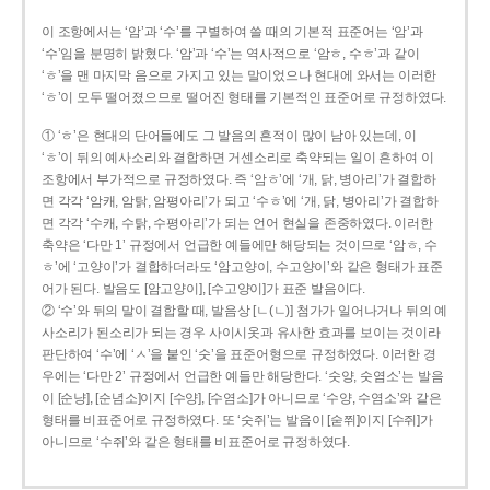
이 조항에서는 ‘암’과 ‘수’를 구별하여 쓸 때의 기본적 표준어는 ‘암’과
‘수’임을 분명히 밝혔다. ‘암’과 ‘수’는 역사적으로 ‘암ㅎ, 수ㅎ’과 같이
‘ㅎ’을 맨 마지막 음으로 가지고 있는 말이었으나 현대에 와서는 이러한
‘ㅎ’이 모두 떨어졌으므로 떨어진 형태를 기본적인 표준어로 규정하였다.
① ‘ㅎ’은 현대의 단어들에도 그 발음의 흔적이 많이 남아 있는데, 이
‘ㅎ’이 뒤의 예사소리와 결합하면 거센소리로 축약되는 일이 흔하여 이
조항에서 부가적으로 규정하였다. 즉 ‘암ㅎ’에 ‘개, 닭, 병아리’가 결합하
면 각각 ‘암캐, 암탉, 암평아리’가 되고 ‘수ㅎ’에 ‘개, 닭, 병아리’가 결합하
면 각각 ‘수캐, 수탉, 수평아리’가 되는 언어 현실을 존중하였다. 이러한
축약은 ‘다만 1’ 규정에서 언급한 예들에만 해당되는 것이므로 ‘암ㅎ, 수
ㅎ’에 ‘고양이’가 결합하더라도 ‘암고양이, 수고양이’와 같은 형태가 표준
어가 된다. 발음도 [암고양이], [수고양이]가 표준 발음이다.
② ‘수’와 뒤의 말이 결합할 때, 발음상 [ㄴ(ㄴ)] 첨가가 일어나거나 뒤의 예
사소리가 된소리가 되는 경우 사이시옷과 유사한 효과를 보이는 것이라
판단하여 ‘수’에 ‘ㅅ’을 붙인 ‘숫’을 표준어형으로 규정하였다. 이러한 경
우에는 ‘다만 2’ 규정에서 언급한 예들만 해당한다. ‘숫양, 숫염소’는 발음
이 [순냥], [순념소]이지 [수양], [수염소]가 아니므로 ‘수양, 수염소’와 같은
형태를 비표준어로 규정하였다. 또 ‘숫쥐’는 발음이 [숟쮜]이지 [수쥐]가
아니므로 ‘수쥐’와 같은 형태를 비표준어로 규정하였다.