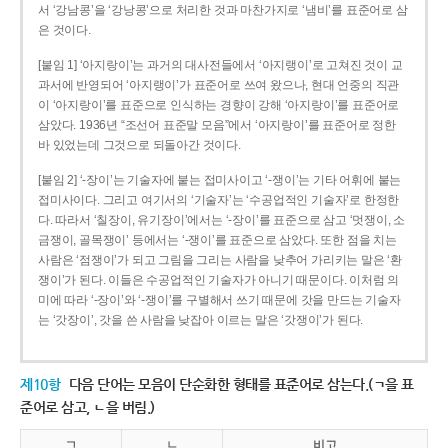
서 ‘강남콩’을 ‘강낭콩’으로 처리한 것과 마찬가지로 ‘냄비’를 표준어로 삼
은 것이다.
[붙임 1] ‘아지랑이’는 과거의 대사전들에서 ‘아지랭이’로 고쳐진 것이 교
과서에 반영되어 ‘아지랭이’가 표준어로 쓰여 왔으나, 현대 언중의 직관
이 ‘아지랑이’를 표준으로 인식하는 경향이 강해 ‘아지랑이’를 표준어로
삼았다. 1936년 “조선어 표준말 모음”에서 ‘아지랑이’를 표준어로 정한
바 있었는데 그것으로 되돌아간 것이다.
[붙임 2] ‘-장이’는 기술자에 붙는 접미사이고 ‘-쟁이’는 기타 어휘에 붙는
접미사이다. 그리고 여기서의 ‘기술자’는 ‘수공업적인 기술자’로 한정한
다. 따라서 ‘칠장이, 유기장이’에서는 ‘-장이’를 표준으로 삼고 ‘멋쟁이, 소
금쟁이, 골목쟁이’ 등에서는 ‘-쟁이’를 표준으로 삼았다. 또한 점을 치는
사람은 ‘점쟁이’가 되고 그림을 그리는 사람을 낮추어 가리키는 말은 ‘환
쟁이’가 된다. 이들은 수공업적인 기술자가 아니기 때문이다. 이처럼 의
미에 따라 ‘-장이’와 ‘-쟁이’를 구별해서 쓰기 때문에 갓을 만드는 기술자
는 ‘갓장이’, 갓을 쓴 사람을 낮잡아 이르는 말은 ‘갓쟁이’가 된다.
제10항
다음 단어는 모음이 단순화한 형태를 표준어로 삼는다.(ㄱ을 표
준어로 삼고, ㄴ을 버림.)
ㄱ
ㄴ
비고