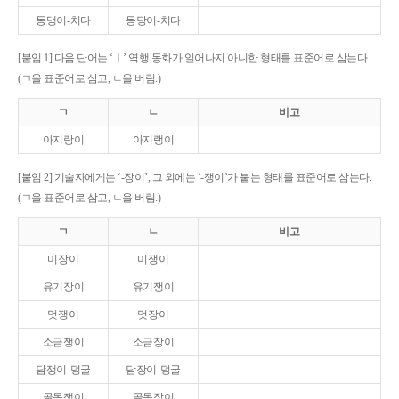
동댕이-치다
동당이-치다
[붙임 1] 다음 단어는 ‘ㅣ’ 역행 동화가 일어나지 아니한 형태를 표준어로 삼는다.
(ㄱ을 표준어로 삼고, ㄴ을 버림.)
ㄱ
ㄴ
비고
아지랑이
아지랭이
[붙임 2] 기술자에게는 ‘-장이’, 그 외에는 ‘-쟁이’가 붙는 형태를 표준어로 삼는다.
(ㄱ을 표준어로 삼고, ㄴ을 버림.)
ㄱ
ㄴ
비고
미장이
미쟁이
유기장이
유기쟁이
멋쟁이
멋장이
소금쟁이
소금장이
담쟁이-덩굴
담장이-덩굴
골목쟁이
골목장이