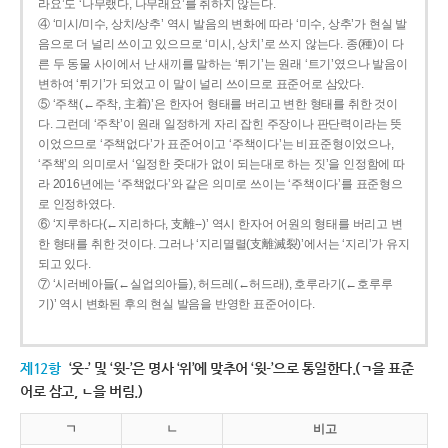
라요’도 ‘나무랬다, 나무래요’를 취하지 않는다.
④ ‘미시/미수, 상치/상추’ 역시 발음의 변화에 따라 ‘미수, 상추’가 현실 발
음으로 더 널리 쓰이고 있으므로 ‘미시, 상치’로 쓰지 않는다. 종(種)이 다
른 두 동물 사이에서 난 새끼를 말하는 ‘튀기’는 원래 ‘트기’였으나 발음이
변하여 ‘튀기’가 되었고 이 말이 널리 쓰이므로 표준어로 삼았다.
⑤ ‘주책(←주착, 主着)’은 한자어 형태를 버리고 변한 형태를 취한 것이
다. 그런데 ‘주착’이 원래 일정하게 자리 잡힌 주장이나 판단력이라는 뜻
이었으므로 ‘주책없다’가 표준어이고 ‘주책이다’는 비표준형이었으나,
‘주책’의 의미로서 ‘일정한 줏대가 없이 되는대로 하는 짓’을 인정함에 따
라 2016년에는 ‘주책없다’와 같은 의미로 쓰이는 ‘주책이다’를 표준형으
로 인정하였다.
⑥ ‘지루하다(←지리하다, 支離--)’ 역시 한자어 어원의 형태를 버리고 변
한 형태를 취한 것이다. 그러나 ‘지리멸렬(支離滅裂)’에서는 ‘지리’가 유지
되고 있다.
⑦ ‘시러베아들(←실업의아들), 허드레(←허드래), 호루라기(←호루루
기)’ 역시 변화된 후의 현실 발음을 반영한 표준어이다.
제12항
‘웃-’ 및 ‘윗-’은 명사 ‘위’에 맞추어 ‘윗-’으로 통일한다.(ㄱ을 표준
어로 삼고, ㄴ을 버림.)
ㄱ
ㄴ
비고