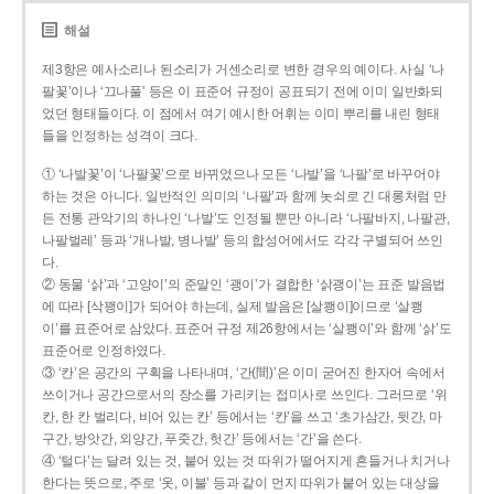
해설
제3항은 예사소리나 된소리가 거센소리로 변한 경우의 예이다. 사실 ‘나
팔꽃’이나 ‘끄나풀’ 등은 이 표준어 규정이 공표되기 전에 이미 일반화되
었던 형태들이다. 이 점에서 여기 예시한 어휘는 이미 뿌리를 내린 형태
들을 인정하는 성격이 크다.
① ‘나발꽃’이 ‘나팔꽃’으로 바뀌었으나 모든 ‘나발’을 ‘나팔’로 바꾸어야
하는 것은 아니다. 일반적인 의미의 ‘나팔’과 함께 놋쇠로 긴 대롱처럼 만
든 전통 관악기의 하나인 ‘나발’도 인정될 뿐만 아니라 ‘나팔바지, 나팔관,
나팔벌레’ 등과 ‘개나발, 병나발’ 등의 합성어에서도 각각 구별되어 쓰인
다.
② 동물 ‘삵’과 ‘고양이’의 준말인 ‘괭이’가 결합한 ‘삵괭이’는 표준 발음법
에 따라 [삭꽹이]가 되어야 하는데, 실제 발음은 [살쾡이]이므로 ‘살쾡
이’를 표준어로 삼았다. 표준어 규정 제26항에서는 ‘살쾡이’와 함께 ‘삵’도
표준어로 인정하였다.
③ ‘칸’은 공간의 구획을 나타내며, ‘간(間)’은 이미 굳어진 한자어 속에서
쓰이거나 공간으로서의 장소를 가리키는 접미사로 쓰인다. 그러므로 ‘위
칸, 한 칸 벌리다, 비어 있는 칸’ 등에서는 ‘칸’을 쓰고 ‘초가삼간, 뒷간, 마
구간, 방앗간, 외양간, 푸줏간, 헛간’ 등에서는 ‘간’을 쓴다.
④ ‘털다’는 달려 있는 것, 붙어 있는 것 따위가 떨어지게 흔들거나 치거나
한다는 뜻으로, 주로 ‘옷, 이불’ 등과 같이 먼지 따위가 붙어 있는 대상을