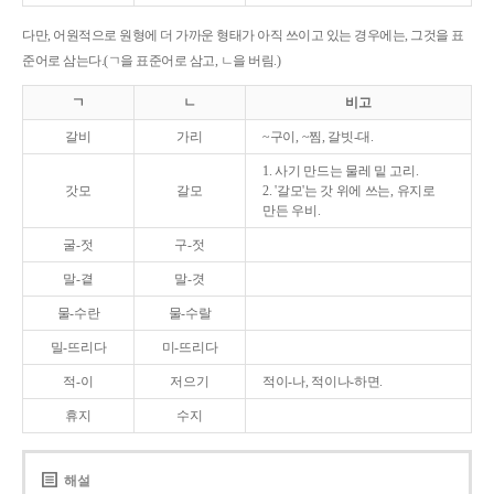
다만, 어원적으로 원형에 더 가까운 형태가 아직 쓰이고 있는 경우에는, 그것을 표
준어로 삼는다.(ㄱ을 표준어로 삼고, ㄴ을 버림.)
ㄱ
ㄴ
비고
갈비
가리
~구이, ~찜, 갈빗-대.
1. 사기 만드는 물레 밑 고리.
갓모
갈모
2. '갈모'는 갓 위에 쓰는, 유지로
만든 우비.
굴-젓
구-젓
말-곁
말-겻
물-수란
물-수랄
밀-뜨리다
미-뜨리다
적-이
저으기
적이-나, 적이나-하면.
휴지
수지
해설