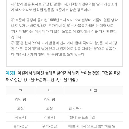
제3항과 같은 취지로 규정한 말들이나, 제3항의 경우와는 달리 거센소리
가 예사소리로 변화한 말들을 표준어로 삼은 경우이다.
① 표준어 규정이 공표된 1988년보다 이미 오래전부터 이름이 얼른 생각
나지 않거나 바로 말하기 곤란한 사람 또는 사물을 가리키는 대명사로
‘거시키’보다는 ‘거시기’가 더 널리 쓰였고 이 조항에서 이를 다시 확인한
것이다.
② ‘푼’은 한자 ‘分’의 고어 발음의 잔재이다. 현대 국어의 ‘할, 푼, 리’나 ‘땡
전 한 푼’ 등에 ‘푼’이 남아 있으나 한자어로 읽을 때에는 ‘분’으로 발음한
다. 따라서 시계의 ‘분침’은 ‘푼침’으로 쓰지 않는다.
제5항
어원에서 멀어진 형태로 굳어져서 널리 쓰이는 것은, 그것을 표준
어로 삼는다.(ㄱ을 표준어로 삼고, ㄴ을 버림.)
ㄱ
ㄴ
비고
강낭-콩
강남-콩
고삿
고샅
겉~, 속~.
사글-세
삭월-세
‘월세’는 표준어임.
울력-성당
위력-성당
떼를 지어서 으르고 협박하는 일.