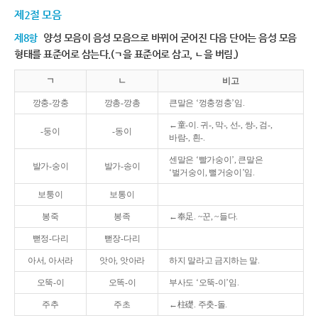
제2절 모음
제8항
양성 모음이 음성 모음으로 바뀌어 굳어진 다음 단어는 음성 모음
형태를 표준어로 삼는다.(ㄱ을 표준어로 삼고, ㄴ을 버림.)
ㄱ
ㄴ
비고
깡충-깡충
깡총-깡총
큰말은 ‘껑충껑충’임.
←童-이. 귀-, 막-, 선-, 쌍-, 검-,
-둥이
-동이
바람-, 흰-.
센말은 ‘빨가숭이’, 큰말은
발가-숭이
발가-송이
‘벌거숭이, 뻘거숭이’임.
보퉁이
보통이
봉죽
봉족
←奉足. ~꾼, ~들다.
뻗정-다리
뻗장-다리
아서, 아서라
앗아, 앗아라
하지 말라고 금지하는 말.
오뚝-이
오똑-이
부사도 ‘오뚝-이’임.
주추
주초
←柱礎. 주춧-돌.