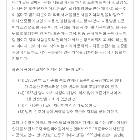
다.”와 같은 말에서 ‘두’는 서울말이기는 하지만 표준어는 아니다. 교양 있
는 사람은 오랜 문자 언어의 관습적 쓰임에 영향을 받아 ‘도’라고 쓰는 것
이 옳다고 믿기 때문이다. 따라서 서울말은 서울 지역의 말을 바탕으로
하되 언중들의 교양 의식을 반영한 말이라고 할 수 있다. 서울말을 표준
어의 조건으로 한다는 이러한 규정을 어떤 지역어를 사용하면 안 된다는
뜻으로 오해하면 안 된다. 표준어는 교육, 방송, 공식적 담화 등에서 써야
할 말이지 지역 사람들끼리 편하게 대화하는 경우에까지 꼭 써야 하는 말
이 아니다. 오히려 여러 지역어는 지역의 문화적 가치를 보존하는 소중한
자산이기도 하고 지역 사람들의 연대 의식을 강화하는 긍정적 기능을 하
기도 한다.
표준어 규정의 실제적인 대상은 다음과 같다.
(가) 1933년 ‘한글 마춤법 통일안’에서 표준어로 규정하였던 형태
가 그동안 자연스러운 언어 변화에 의해 고형(古形)이 된 것
(나) 1933년 당시 미처 사정의 대상이 되지 않아 표준어로서의 자
격을 인정받을 기회가 없었던 것
(다) 각 사전에서 달리 처리하여 정리가 필요한 것
(라) 방언, 신조어 등이 세력을 얻어 표준어 자리를 굳혀 가던 것
그러나 수많은 어휘의 표준어형을 규정에서 다 예시할 수는 없다. 이러한
한계를 보완하고자 국립국어원에서는 인터넷으로 “표준국어대사전”을
제공하고 있다. 인터넷판 “표준국어대사전”은 1999년에 초판이 발간된