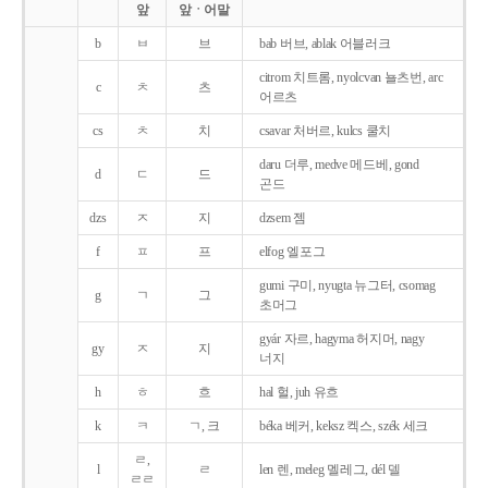
앞
앞ㆍ어말
b
ㅂ
브
bab 버브, ablak 어블러크
citrom 치트롬, nyolcvan 뇰츠번, arc
c
ㅊ
츠
어르츠
cs
ㅊ
치
csavar 처버르, kulcs 쿨치
daru 더루, medve 메드베, gond
d
ㄷ
드
곤드
dzs
ㅈ
지
dzsem 젬
f
ㅍ
프
elfog 엘포그
gumi 구미, nyugta 뉴그터, csomag
g
ㄱ
그
초머그
gyár 자르, hagyma 허지머, nagy
gy
ㅈ
지
너지
h
ㅎ
흐
hal 헐, juh 유흐
k
ㅋ
ㄱ, 크
béka 베커, keksz 켁스, szék 세크
ㄹ,
l
ㄹ
len 렌, meleg 멜레그, dél 델
ㄹㄹ