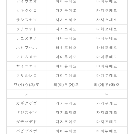
ア イ ウ エ オ
아 이 우 에 오
아 이 우 에 오
カ キ ク ケ コ
가 기 구 게 고
카 키 쿠 케 코
サ シ ス セ ソ
사 시 스 세 소
사 시 스 세 소
タ チ ツ テ ト
다 지 쓰 데 도
타 치 쓰 테 토
ナ ニ ヌ ネ ノ
나 니 누 네 노
나 니 누 네 노
ハ ヒ フ ヘ ホ
하 히 후 헤 호
하 히 후 헤 호
マ ミ ム メ モ
마 미 무 메 모
마 미 무 메 모
ヤ イ ユ エ ヨ
야 이 유 에 요
야 이 유 에 요
ラ リ ル レ ロ
라 리 루 레 로
라 리 루 레 로
ワ (ヰ) ウ (ヱ) ヲ
와 (이) 우 (에) 오
와 (이) 우 (에) 오
ン
ㄴ
ガ ギ グ ゲ ゴ
가 기 구 게 고
가 기 구 게 고
ザ ジ ズ ゼ ゾ
자 지 즈 제 조
자 지 즈 제 조
ダ ヂ ヅ デ ド
다 지 즈 데 도
다 지 즈 데 도
バ ビ ブ ベ ボ
바 비 부 베 보
바 비 부 베 보