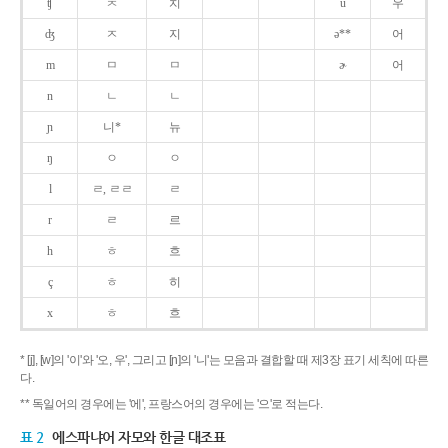
ʧ
ㅊ
치
u
우
ʤ
ㅈ
지
ə**
어
m
ㅁ
ㅁ
ɚ
어
n
ㄴ
ㄴ
ɲ
니*
뉴
ŋ
ㅇ
ㅇ
l
ㄹ, ㄹㄹ
ㄹ
r
ㄹ
르
h
ㅎ
흐
ç
ㅎ
히
x
ㅎ
흐
* [j], [w]의 '이'와 '오, 우', 그리고 [ɲ]의 '니'는 모음과 결합할 때 제3장 표기 세칙에 따른
다.
** 독일어의 경우에는 '에', 프랑스어의 경우에는 '으'로 적는다.
표 2
에스파냐어 자모와 한글 대조표