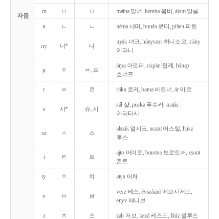
m
ㅁ
ㅁ
málna 말너, bomba 봄버, álom 알롬
자음
n
ㄴ
ㄴ
néma 네머, bunda 분더, pihen 피헨
nyak 녀크, hányszor 하니소르, irány
ny
니*
니
이라니
árpa 아르퍼, csipke 칩케, hónap
p
ㅍ
ㅂ, 프
호너프
r
ㄹ
르
róka 로커, barna 버르너, ár 아르
sál 샬, puska 푸슈카, aratás
s
시*
슈, 시
어러타시
alszik 얼시크, asztal 어스털, húsz
sz
ㅅ
스
후스
ajto 어이토, borotva 보로트버, csont
t
ㅌ
트
촌트
ty
ㅊ
치
atya 어처
vesz 베스, évszázad 에브사저드,
v
ㅂ
브
enyv 에니브
z
ㅈ
즈
zab 저브, kezd 케즈드, blúz 블루즈