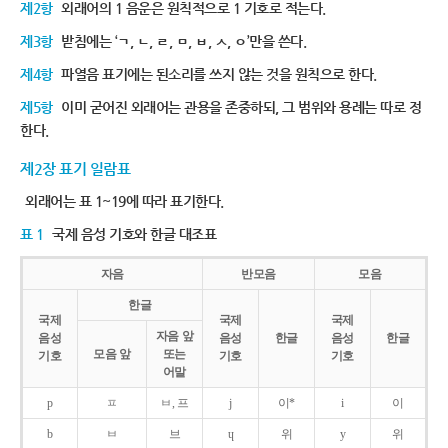
제2항
외래어의 1 음운은 원칙적으로 1 기호로 적는다.
제3항
받침에는 ‘ㄱ, ㄴ, ㄹ, ㅁ, ㅂ, ㅅ, ㅇ’만을 쓴다.
제4항
파열음 표기에는 된소리를 쓰지 않는 것을 원칙으로 한다.
제5항
이미 굳어진 외래어는 관용을 존중하되, 그 범위와 용례는 따로 정
한다.
제2장 표기 일람표
외래어는 표 1~19에 따라 표기한다.
표 1
국제 음성 기호와 한글 대조표
자음
반모음
모음
한글
국제
국제
국제
자음 앞
음성
음성
한글
음성
한글
모음 앞
또는
기호
기호
기호
어말
p
ㅍ
ㅂ, 프
j
이*
i
이
b
ㅂ
브
ɥ
위
y
위