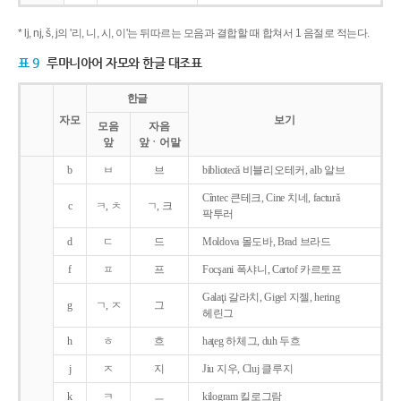
* lj, nj, š, j의 '리, 니, 시, 이'는 뒤따르는 모음과 결합할 때 합쳐서 1 음절로 적는다.
표 9
루마니아어 자모와 한글 대조표
한글
자모
보기
모음
자음
앞
앞ㆍ어말
b
ㅂ
브
bibliotecǎ 비블리오테커, alb 알브
Cîntec 큰테크, Cine 치네, facturǎ
c
ㅋ, ㅊ
ㄱ, 크
팍투러
d
ㄷ
드
Moldova 몰도바, Brad 브라드
f
ㅍ
프
Focşani 폭샤니, Cartof 카르토프
Galaţi 갈라치, Gigel 지젤, hering
g
ㄱ, ㅈ
그
헤린그
h
ㅎ
흐
haţeg 하체그, duh 두흐
j
ㅈ
지
Jiu 지우, Cluj 클루지
k
ㅋ
ㅡ
kilogram 킬로그람