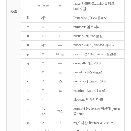
lacrar 라크라르, Lulio 룰리오,
l
ㄹ, ㄹㄹ
ㄹ
ocal 오칼
자음
ll
이*
―
llama 야마, lluvia 유비아
m
ㅁ
ㅁ
membrete 멤브레테
n
ㄴ
ㄴ
noche 노체, flan 플란
ñ
니*
―
ñoñez 뇨녜스, mañana 마냐나
p
ㅍ
ㅂ, 프
pepsina 펩시나, plantón 플란톤
q
ㅋ
―
quisquilla 키스키야
r
ㄹ
르
rascador 라스카도르
s
ㅅ
스
sastreria 사스트레리아
t
ㅌ
트
tetraetro 테트라에트로
v
ㅂ
―
viudedad 비우데다드
ㅅ,
xenón 세논, laxante 락산테, yuxta
x
ㄱ스
ㄱㅅ
육스타
z
ㅅ
스
zagal 사갈, liquidez 리키데스