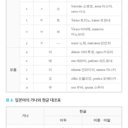
Sorrento 소렌토, asma 아스마,
s
ㅅ
스
sasso 사소
t
ㅌ
트
Torino 토리노, tranne 트란네
Vivace 비바체, manovra
v
ㅂ
브
마노브라
z
ㅊ
―
nozze 노체, mancanza 만칸차
a
아
abituro 아비투로, capra 카프라
e
에
erta 에르타, padrone 파드로네
모음
i
이
infamia 인파미아, manica 마니카
o
오
oblio 오블리오, poetica 포에티카
u
우
uva 우바, spuma 스푸마
표 4
일본어의 가나와 한글 대조표
한글
가나
어두
어중ㆍ어말