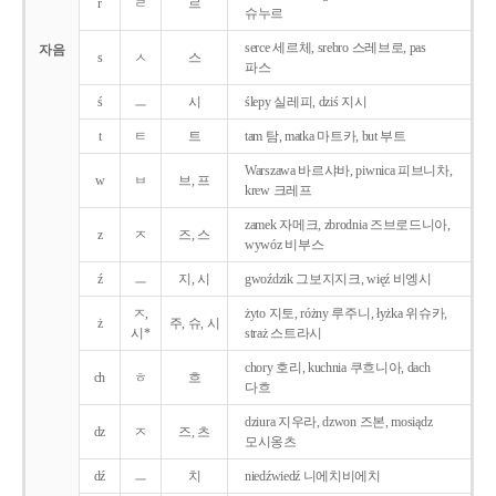
r
ㄹ
르
슈누르
serce 세르체, srebro 스레브로, pas
자음
s
ㅅ
스
파스
ś
ㅡ
시
ślepy 실레피, dziś 지시
t
ㅌ
트
tam 탐, matka 마트카, but 부트
Warszawa 바르샤바, piwnica 피브니차,
w
ㅂ
브, 프
krew 크레프
zamek 자메크, zbrodnia 즈브로드니아,
z
ㅈ
즈, 스
wywóz 비부스
ź
ㅡ
지, 시
gwoździk 그보지지크, więź 비엥시
ㅈ,
żyto 지토, różny 루주니, łyżka 위슈카,
ż
주, 슈, 시
시*
straż 스트라시
chory 호리, kuchnia 쿠흐니아, dach
ch
ㅎ
흐
다흐
dziura 지우라, dzwon 즈본, mosiądz
dz
ㅈ
즈, 츠
모시옹츠
dź
ㅡ
치
niedźwiedź 니에치비에치