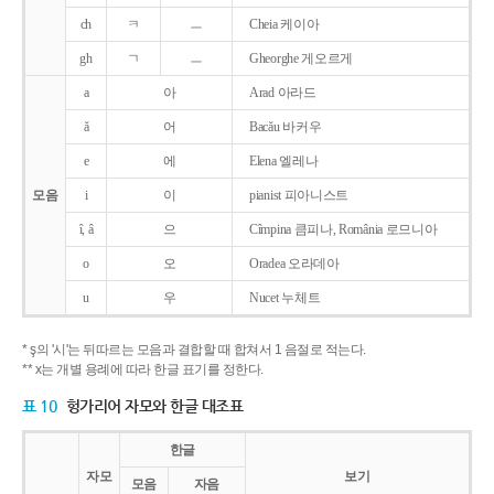
ch
ㅋ
ㅡ
Cheia 케이아
gh
ㄱ
ㅡ
Gheorghe 게오르게
a
아
Arad 아라드
ǎ
어
Bacǎu 바커우
e
에
Elena 엘레나
모음
i
이
pianist 피아니스트
î, â
으
Cîmpina 큼피나, România 로므니아
o
오
Oradea 오라데아
u
우
Nucet 누체트
* ş의 '시'는 뒤따르는 모음과 결합할 때 합쳐서 1 음절로 적는다.
** x는 개별 용례에 따라 한글 표기를 정한다.
표 10
헝가리어 자모와 한글 대조표
한글
자모
보기
모음
자음