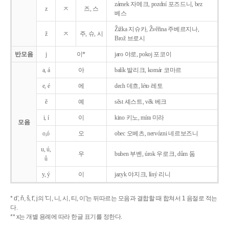
zámek 자메크, pozdní 포즈드니, bez
z
ㅈ
즈, 스
베스
Žižka 지슈카, Žvěřina 주베르지나,
ž
ㅈ
주, 슈, 시
Brož 브로시
반모음
j
이*
jaro 야로, pokoj 포코이
a, á
아
balík 발리크, komár 코마르
e, é
에
dech 데흐, léto 레토
ě
예
sěst 셰스트, věk 베크
i, í
이
kino 키노, míra 미라
모음
o,ó
오
obec 오베츠, nervózni 네르보즈니
u, ú,
우
buben 부벤, úrok 우로크, dům 둠
ů
y, ý
이
jazyk
야지크, líný 리니
* d', ň, š, t', j의 '디, 니, 시, 티, 이'는 뒤따르는 모음과 결합할 때 합쳐서 1 음절로 적는
다.
** x는 개별 용례에 따라 한글 표기를 정한다.