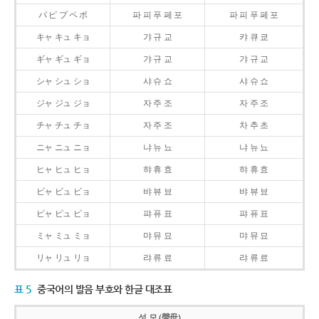
パ ピ プ ペ ポ
파 피 푸 페 포
파 피 푸 페 포
キャ キュ キョ
갸 규 교
캬 큐 쿄
ギャ ギュ ギョ
갸 규 교
갸 규 교
シャ シュ ショ
샤 슈 쇼
샤 슈 쇼
ジャ ジュ ジョ
자 주 조
자 주 조
チャ チュ チョ
자 주 조
차 추 초
ニャ ニュ ニョ
냐 뉴 뇨
냐 뉴 뇨
ヒャ ヒュ ヒョ
햐 휴 효
햐 휴 효
ビャ ビュ ビョ
뱌 뷰 뵤
뱌 뷰 뵤
ピャ ピュ ピョ
퍄 퓨 표
퍄 퓨 표
ミャ ミュ ミョ
먀 뮤 묘
먀 뮤 묘
リャ リュ リョ
랴 류 료
랴 류 료
표 5
중국어의 발음 부호와 한글 대조표
성 모 (聲母)