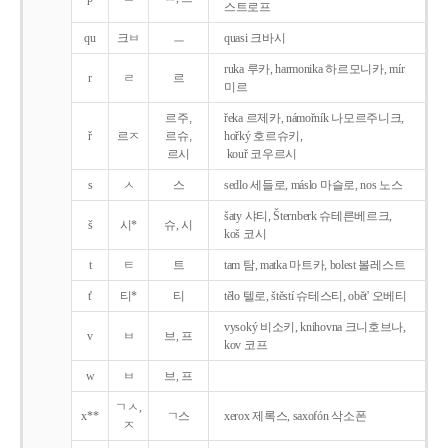
스트로프
qu
크ㅂ
ㅡ
quasi 크바시
ruka 루카, harmonika 하르모니카, mír
r
ㄹ
르
미르
르주,
řeka 르제카, námořník 나모르주니크,
ř
르ㅈ
르슈,
hořký 호르슈키,
르시
kouř 코우르시
s
ㅅ
스
sedlo 세들로, máslo 마슬로, nos 노스
šaty 샤티, Šternberk 슈테른베르크,
š
시*
슈, 시
koš 코시
t
ㅌ
트
tam 탐, matka 마트카, bolest 볼레스트
t'
티*
티
tělo 텔로, štěstí 슈테스티, obět' 오베티
vysoký 비소키, knihovna 크니호브나,
v
ㅂ
브, 프
kov 코프
w
ㅂ
브, 프
ㄱㅅ,
x**
ㄱ스
xerox 제록스, saxofón 삭소폰
ㅈ