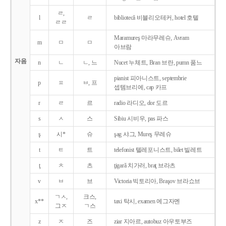
ㄹ,
l
ㄹ
bibliotecǎ 비블리오테커, hotel 호텔
ㄹㄹ
Maramureş 마라무레슈, Avram
m
ㅁ
ㅁ
아브람
자음
n
ㄴ
ㄴ, 느
Nucet 누체트, Bran 브란, pumn 품느
pianist 피아니스트, septembrie
p
ㅍ
ㅂ, 프
셉템브리에, cap 카프
r
ㄹ
르
radio 라디오, dor 도르
s
ㅅ
스
Sibiu 시비우, pas 파스
ş
시*
슈
şag 샤그, Mureş 무레슈
t
ㅌ
트
telefonist 텔레포니스트, bilet 빌레트
ţ
ㅊ
츠
ţigarǎ 치가러, braţ 브라츠
v
ㅂ
브
Victoria 빅토리아, Braşov 브라쇼브
ㄱㅅ,
크스,
x**
taxi 탁시, examen 에그자멘
그ㅈ
ㄱ스
z
ㅈ
즈
ziar 지아르, autobuz 아우토부즈