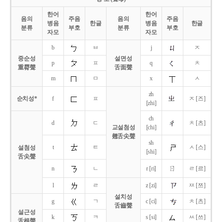
한어
한어
음의
주음
음의
주음
병음
한글
병음
한글
분류
부호
분류
부호
자모
자모
b
ㅂ
j
ㅈ
중순성
설면성
p
ㅍ
q
ㅊ
重脣聲
舌面聲
m
ㅁ
x
ㅅ
zh
순치성*
f
ㅍ
ㅈ [즈]
[zhi]
ch
d
ㄷ
ㅊ [츠]
교설첨성
[chi]
翹舌尖聲
sh
t
ㅌ
ㅅ [스]
설첨성
[shi]
舌尖聲
ㄖ
n
ㄴ
r [ri]
ㄹ [르]
l
ㄹ
z [zi]
ㅉ [쯔]
설치성
g
ㄱ
c [ci]
ㅊ [츠]
舌齒聲
설근성
k
ㅋ
s [si]
ㅆ [쓰]
舌根聲