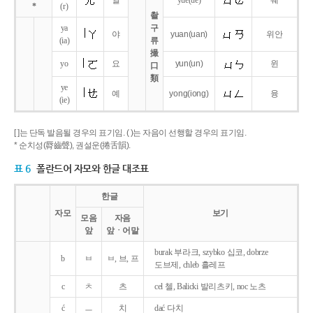
얼
yue
(ue)
웨
*
(r)
촬
ya
구
야
yuan
(uan)
위안
(ia)
류
撮
yo
요
yun
(un)
윈
口
類
ye
예
yong
(iong)
융
(ie)
[ ]는 단독 발음될 경우의 표기임. ( )는 자음이 선행할 경우의 표기임.
* 순치성(脣齒聲), 권설운(捲舌韻).
표 6
폴란드어 자모와 한글 대조표
한글
자모
보기
모음
자음
앞
앞ㆍ어말
burak 부라크, szybko 십코, dobrze
b
ㅂ
ㅂ, 브, 프
도브제, chleb 흘레프
c
ㅊ
츠
cel 첼, Balicki 발리츠키, noc 노츠
ć
ㅡ
치
dać 다치