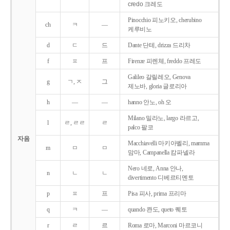
credo 크레도
Pinocchio 피노키오, cherubino
ch
ㅋ
―
케루비노
d
ㄷ
드
Dante 단테, drizza 드리차
f
ㅍ
프
Firenze 피렌체, freddo 프레도
Galileo 갈릴레오, Genova
g
ㄱ, ㅈ
그
제노바, gloria 글로리아
h
―
―
hanno 안노, oh 오
Milano 밀라노, largo 라르고,
l
ㄹ, ㄹㄹ
ㄹ
palco 팔코
자음
Macchiavelli 마키아벨리, mamma
m
ㅁ
ㅁ
맘마, Campanella 캄파넬라
Nero 네로, Anna 안나,
n
ㄴ
ㄴ
divertimento 디베르티멘토
p
ㅍ
프
Pisa 피사, prima 프리마
q
ㅋ
―
quando 콴도, queto 퀘토
r
ㄹ
르
Roma 로마, Marconi 마르코니