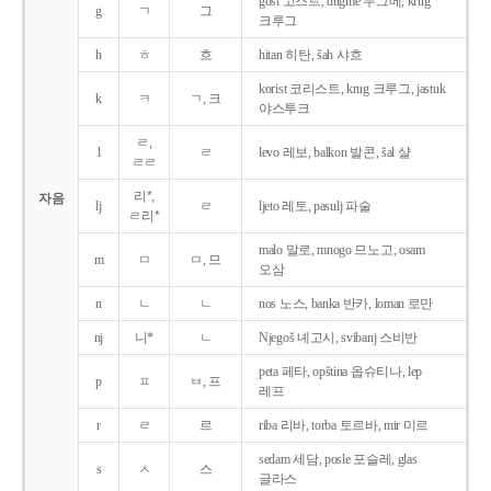
gost 고스트, dugme 두그메, krug
g
ㄱ
그
크루그
h
ㅎ
흐
hitan 히탄, šah 샤흐
korist 코리스트, krug 크루그, jastuk
k
ㅋ
ㄱ, 크
야스투크
ㄹ,
l
ㄹ
levo 레보, balkon 발콘, šal 샬
ㄹㄹ
리*,
자음
lj
ㄹ
ljeto 레토, pasulj 파술
ㄹ리*
malo 말로, mnogo 므노고, osam
m
ㅁ
ㅁ, 므
오삼
n
ㄴ
ㄴ
nos 노스, banka 반카, loman 로만
nj
니*
ㄴ
Njegoš 녜고시, svibanj 스비반
peta 페타, opština 옵슈티나, lep
p
ㅍ
ㅂ, 프
레프
r
ㄹ
르
riba 리바, torba 토르바, mir 미르
sedam 세담, posle 포슬레, glas
s
ㅅ
스
글라스