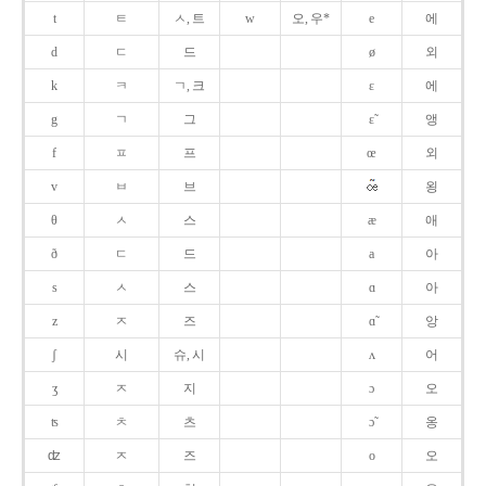
t
ㅌ
ㅅ, 트
w
오, 우*
e
에
d
ㄷ
드
ø
외
k
ㅋ
ㄱ, 크
ɛ
에
g
ㄱ
그
ɛ̃
앵
f
ㅍ
프
œ
외
v
ㅂ
브
욍
θ
ㅅ
스
æ
애
ð
ㄷ
드
a
아
s
ㅅ
스
ɑ
아
z
ㅈ
즈
ɑ̃
앙
ʃ
시
슈, 시
ʌ
어
ʒ
ㅈ
지
ɔ
오
ʦ
ㅊ
츠
ɔ̃
옹
ʣ
ㅈ
즈
o
오