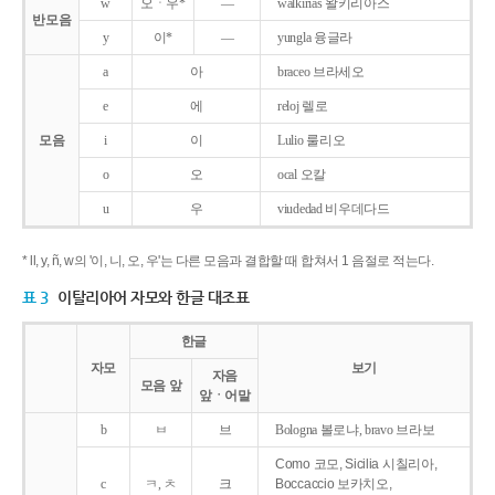
w
오ㆍ우*
―
walkirias 왈키리아스
반모음
y
이*
―
yungla 융글라
a
아
braceo 브라세오
e
에
reloj 렐로
모음
i
이
Lulio 룰리오
o
오
ocal 오칼
u
우
viudedad 비우데다드
* ll, y, ñ, w의 '이, 니, 오, 우'는 다른 모음과 결합할 때 합쳐서 1 음절로 적는다.
표 3
이탈리아어 자모와 한글 대조표
한글
자모
보기
자음
모음 앞
앞ㆍ어말
b
ㅂ
브
Bologna 볼로냐, bravo 브라보
Como 코모, Sicilia 시칠리아,
c
ㅋ, ㅊ
크
Boccaccio 보카치오,