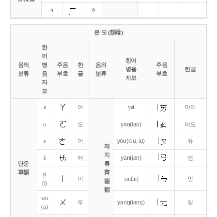
h
ㅎ
운 모 (韻母)
한
어
한어
음의
병
주음
한
음의
주음
병음
한글
분류
음
부호
글
분류
부호
자모
자
모
a
아
yai
야이
o
오
yao
(iao)
야오
e
어
you
(iou,
iu)
유
제
치
ê
에
yan
(ian)
옌
단운
류
單韻
齊
yi
이
yin(in)
인
齒
(i)
類
wu
우
yang
(iang)
양
(u)