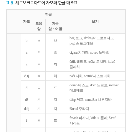
표 8
세르보크로아트어 자모와 한글 대조표
한글
자모
보기
모음
자음
앞
앞ㆍ어말
bog 보그, drobnjak 드로브냐크,
b
ㅂ
브
pogreb 포그레브
c
ㅊ
츠
cigara 치가라, novac 노바츠
čelik 첼리크, točka 토치카, kolač
č
ㅊ
치
콜라치
ć, tj
ㅊ
치
naći 나치, sestrić 세스트리치
desno 데스노, drvo 드르보, medved
d
ㄷ
드
메드베드
dž
ㅈ
지
džep 제프, narudžba 나루지바
đ,dj
ㅈ
지
Ðurađ 주라지
fasada 파사다, kifla 키플라, šaraf
f
ㅍ
프
샤라프