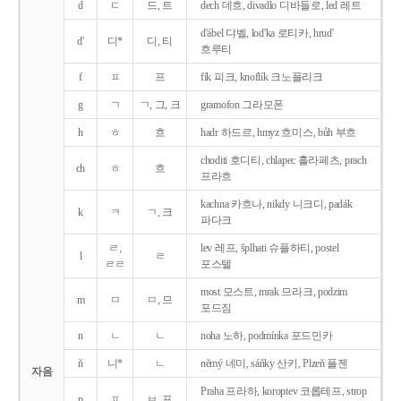
d
ㄷ
드, 트
dech 데흐, divadlo 디바들로, led 레트
d'ábel 댜벨, lod'ka 로티카, hrud'
d'
디*
디, 티
흐루티
f
ㅍ
프
fík 피크, knoflík 크노플리크
g
ㄱ
ㄱ, 그, 크
gramofon 그라모폰
h
ㅎ
흐
hadr 하드르, hmyz 흐미스, bůh 부흐
choditi 호디티, chlapec 흘라페츠, prach
ch
ㅎ
흐
프라흐
kachna 카흐나, nikdy 니크디, padák
k
ㅋ
ㄱ, 크
파다크
ㄹ,
lev 레프, šplhati 슈플하티, postel
l
ㄹ
ㄹㄹ
포스텔
most 모스트, mrak 므라크, podzim
m
ㅁ
ㅁ, 므
포드짐
n
ㄴ
ㄴ
noha 노하, podmínka 포드민카
ň
니*
ㄴ
němý 네미, sáňky 산키, Plzeň 플젠
자음
Praha 프라하, koroptev 코롭테프, strop
p
ㅍ
ㅂ, 프