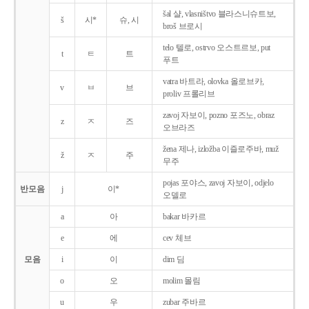
šal 샬, vlasništvo 블라스니슈트보,
š
시*
슈, 시
broš 브로시
telo 텔로, ostrvo 오스트르보, put
t
ㅌ
트
푸트
vatra 바트라, olovka 올로브카,
v
ㅂ
브
proliv 프롤리브
zavoj 자보이, pozno 포즈노, obraz
z
ㅈ
즈
오브라즈
žena 제나, izložba 이즐로주바, muž
ž
ㅈ
주
무주
pojas 포야스, zavoj 자보이, odjelo
반모음
j
이*
오델로
a
아
bakar 바카르
e
에
cev 체브
모음
i
이
dim 딤
o
오
molim 몰림
u
우
zubar 주바르