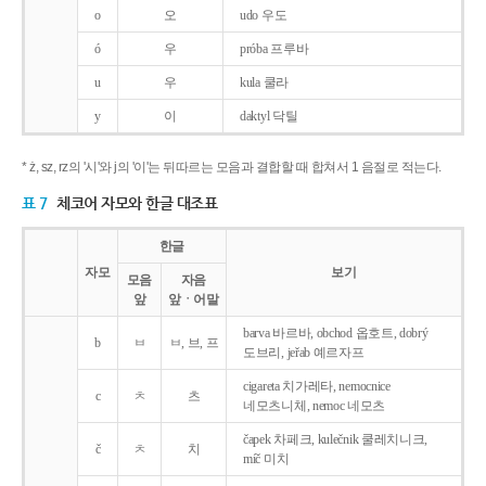
o
오
udo 우도
ó
우
próba 프루바
u
우
kula 쿨라
y
이
daktyl 닥틸
* ż, sz, rz의 '시'와 j의 '이'는 뒤따르는 모음과 결합할 때 합쳐서 1 음절로 적는다.
표 7
체코어 자모와 한글 대조표
한글
자모
보기
모음
자음
앞
앞ㆍ어말
barva 바르바, obchod 옵호트, dobrý
b
ㅂ
ㅂ, 브, 프
도브리, jeřab 예르자프
cigareta 치가레타, nemocnice
c
ㅊ
츠
네모츠니체, nemoc 네모츠
čapek 차페크, kulečnik 쿨레치니크,
č
ㅊ
치
míč 미치