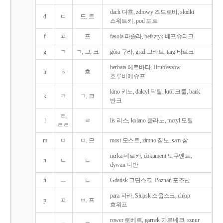
dach 다흐, zdrowy 즈드로비, słodki
d
ㄷ
드, 트
스워트키, pod 포트
f
ㅍ
프
fasola 파솔라, befsztyk 베프슈티크
g
ㄱ
ㄱ, 그, 크
góra 구라, grad 그라트, targ 타르크
herbata 헤르바타, Hrubieszów
h
ㅎ
흐
흐루비에슈프
kino 키노, daktyl 닥틸, król 크룰, bank
k
ㅋ
ㄱ, 크
반크
ㄹ,
l
ㄹ
lis 리스, kolano 콜라노, motyl 모틸
ㄹㄹ
m
ㅁ
ㅁ, 므
most 모스트, zimno 짐노, sam 삼
nerka 네르카, dokument 도쿠멘트,
n
ㄴ
ㄴ
dywan 디반
ń
ㅡ
ㄴ
Gdańsk 그단스크, Poznań 포즈난
para 파라, Słupsk 스웁스크, chłop
p
ㅍ
ㅂ, 프
흐워프
rower 로베르, garnek 가르네크, sznur