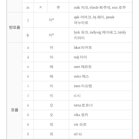
zs
ㅈ
주
zsák 자크, tőzsde 퇴주데, rozs 로주
ajak 어여크, fej 페이, január
j
이*
여누아르
반모음
lyuk 유크, mélység 메이셰그, király
ly
이*
키라이
a
어
lakat 러커트
á
아
máj 마이
e
에
mert 메르트
é
에
mész 메스
i
이
isten 이슈텐
í
이
sí 시
o
오
torna 토르너
모음
ó
오
róka 로커
ö
외
sör 쇠르
ő
외
nő 뇌