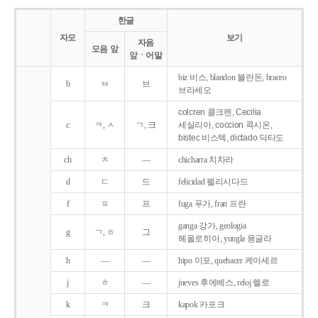
한글
자모
보기
자음
모음 앞
앞ㆍ어말
biz 비스, blandon 블란돈, braceo
b
ㅂ
브
브라세오
colcren 콜크렌, Cecilia
c
ㅋ, ㅅ
ㄱ, 크
세실리아, coccion 콕시온,
bistec 비스텍, dictado 딕타도
ch
ㅊ
―
chicharra 치차라
d
ㄷ
드
felicidad 펠리시다드
f
ㅍ
프
fuga 푸가, fran 프란
ganga 강가, geologia
g
ㄱ, ㅎ
그
헤올로히아, yungla 융글라
h
―
―
hipo 이포, quehacer 케아세르
j
ㅎ
―
jueves 후에베스, reloj 렐로
k
ㅋ
크
kapok 카포크