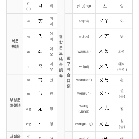
yu
위
ying
(ing)
잉
(u)
아
ai
wa
(ua)
와
이
에
ei
wo
(uo)
워
결
이
복운
합
複韻
운
아
ao
wai
(uai)
와이
모
오
합
結
어
구
웨이
合
ou
wei
(ui)
우
류
(우이)
韻
合
母
an
안
wan
(uan)
완
口
類
원
en
언
wen
(un)
(운)
부성운
附聲韻
wang
ang
앙
왕
(uang)
웡
eng
엉
weng
(ong)
(웅)
권설운
er