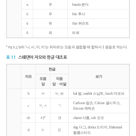
u
우
bunda 분더
ú
우
hús 후시
ü
위
füst 퓌슈트
ű
위
fű 퓌
* ny, s, j, ly의 ‘니, 시, 이, 이’는 뒤따르는 모음과 결합할 때 합쳐서 1 음절로 적는다.
표 11
스웨덴어 자모와 한글 대조표
한글
자모
보기
모음
자음
앞
앞ㆍ어말
b
ㅂ
ㅂ, 브
bal 발, snabbt 스납트, Jacob 야코브
Carlsson 칼손, Celsius 셀시우스,
c
ㅋ, ㅅ
ㄱ
Ericson 에릭손
ch
시*
크
charm 샤름, och 오크
dag 다그, dricka 드리카, Halmstad
d
ㄷ
드
할름스타드