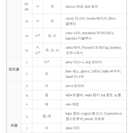
dż,
ㅈ
치
drzewo 제보, łodż 워치
drz
czysty 치스티, beczka 베치카, klucz
cz
ㅊ
치
클루치
szary 샤리, musztarda 무슈타르다,
sz
시*
슈, 시
kapelusz 카펠루시
ㅈ,
rzeka 제카, Przemyśl 프셰미실, kołnierz
rz
주, 슈, 시
시*
코우니에시
j
이*
jasny 야스니, kraj 크라이
반모음
łono 워노, głowa 그워바, bułka 부우카,
ł
우
kanał 카나우
a
아
trawa 트라바
ą̨
옹
trąba 트롱바, mąka 몽카, kąt 콩트, tą 통
e
에
zero 제로
kępa 켕파, węgorz 벵고시, Częstochowa
ę
엥, 에
쳉스토호바, proszę 프로셰
모음
i
이
zima 지마