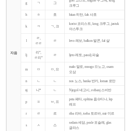
gost 고스트, dugme 두그메, krug
g
ㄱ
그
크루그
h
ㅎ
흐
hitan 히탄, šah 샤흐
korist 코리스트, krug 크루그, jastuk
k
ㅋ
ㄱ, 크
야스투크
ㄹ,
l
ㄹ
levo 레보, balkon 발콘, šal 샬
ㄹㄹ
리*,
자음
lj
ㄹ
ljeto 레토, pasulj 파술
ㄹ리*
malo 말로, mnogo 므노고, osam
m
ㅁ
ㅁ, 므
오삼
n
ㄴ
ㄴ
nos 노스, banka 반카, loman 로만
nj
니*
ㄴ
Njegoš 녜고시, svibanj 스비반
peta 페타, opština 옵슈티나, lep
p
ㅍ
ㅂ, 프
레프
r
ㄹ
르
riba 리바, torba 토르바, mir 미르
sedam 세담, posle 포슬레, glas
s
ㅅ
스
글라스