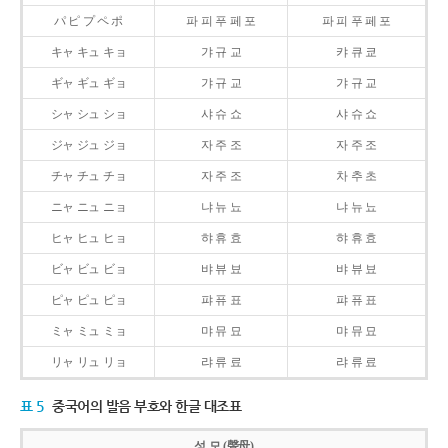
パ ピ プ ペ ポ
파 피 푸 페 포
파 피 푸 페 포
キャ キュ キョ
갸 규 교
캬 큐 쿄
ギャ ギュ ギョ
갸 규 교
갸 규 교
シャ シュ ショ
샤 슈 쇼
샤 슈 쇼
ジャ ジュ ジョ
자 주 조
자 주 조
チャ チュ チョ
자 주 조
차 추 초
ニャ ニュ ニョ
냐 뉴 뇨
냐 뉴 뇨
ヒャ ヒュ ヒョ
햐 휴 효
햐 휴 효
ビャ ビュ ビョ
뱌 뷰 뵤
뱌 뷰 뵤
ピャ ピュ ピョ
퍄 퓨 표
퍄 퓨 표
ミャ ミュ ミョ
먀 뮤 묘
먀 뮤 묘
リャ リュ リョ
랴 류 료
랴 류 료
표 5
중국어의 발음 부호와 한글 대조표
성 모 (聲母)