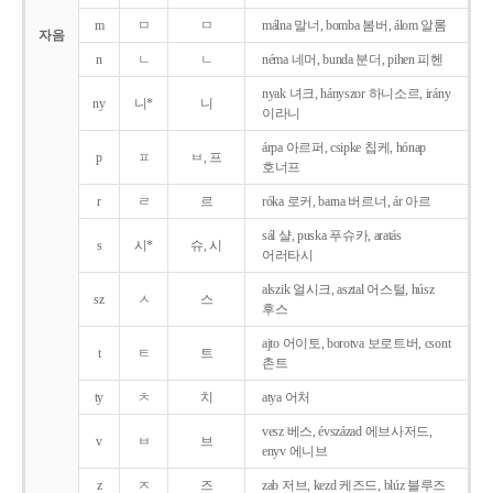
m
ㅁ
ㅁ
málna 말너, bomba 봄버, álom 알롬
자음
n
ㄴ
ㄴ
néma 네머, bunda 분더, pihen 피헨
nyak 녀크, hányszor 하니소르, irány
ny
니*
니
이라니
árpa 아르퍼, csipke 칩케, hónap
p
ㅍ
ㅂ, 프
호너프
r
ㄹ
르
róka 로커, barna 버르너, ár 아르
sál 샬, puska 푸슈카, aratás
s
시*
슈, 시
어러타시
alszik 얼시크, asztal 어스털, húsz
sz
ㅅ
스
후스
ajto 어이토, borotva 보로트버, csont
t
ㅌ
트
촌트
ty
ㅊ
치
atya 어처
vesz 베스, évszázad 에브사저드,
v
ㅂ
브
enyv 에니브
z
ㅈ
즈
zab 저브, kezd 케즈드, blúz 블루즈