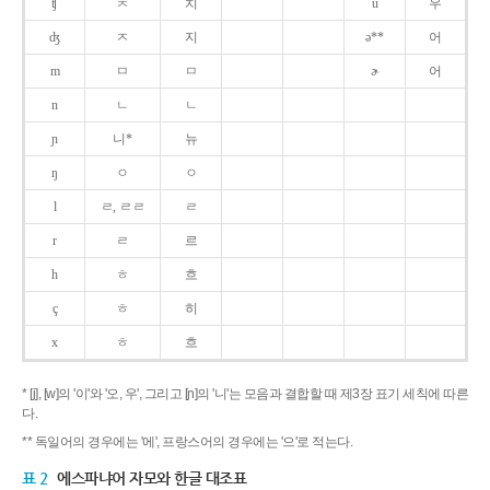
ʧ
ㅊ
치
u
우
ʤ
ㅈ
지
ə**
어
m
ㅁ
ㅁ
ɚ
어
n
ㄴ
ㄴ
ɲ
니*
뉴
ŋ
ㅇ
ㅇ
l
ㄹ, ㄹㄹ
ㄹ
r
ㄹ
르
h
ㅎ
흐
ç
ㅎ
히
x
ㅎ
흐
* [j], [w]의 '이'와 '오, 우', 그리고 [ɲ]의 '니'는 모음과 결합할 때 제3장 표기 세칙에 따른
다.
** 독일어의 경우에는 '에', 프랑스어의 경우에는 '으'로 적는다.
표 2
에스파냐어 자모와 한글 대조표