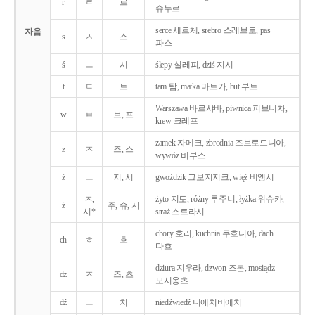
r
ㄹ
르
슈누르
serce 세르체, srebro 스레브로, pas
자음
s
ㅅ
스
파스
ś
ㅡ
시
ślepy 실레피, dziś 지시
t
ㅌ
트
tam 탐, matka 마트카, but 부트
Warszawa 바르샤바, piwnica 피브니차,
w
ㅂ
브, 프
krew 크레프
zamek 자메크, zbrodnia 즈브로드니아,
z
ㅈ
즈, 스
wywóz 비부스
ź
ㅡ
지, 시
gwoździk 그보지지크, więź 비엥시
ㅈ,
żyto 지토, różny 루주니, łyżka 위슈카,
ż
주, 슈, 시
시*
straż 스트라시
chory 호리, kuchnia 쿠흐니아, dach
ch
ㅎ
흐
다흐
dziura 지우라, dzwon 즈본, mosiądz
dz
ㅈ
즈, 츠
모시옹츠
dź
ㅡ
치
niedźwiedź 니에치비에치