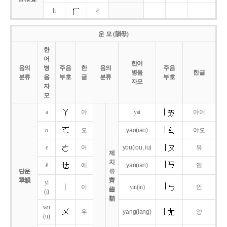
h
ㅎ
운 모 (韻母)
한
어
한어
음의
병
주음
한
음의
주음
병음
한글
분류
음
부호
글
분류
부호
자모
자
모
a
아
yai
야이
o
오
yao
(iao)
야오
e
어
you
(iou,
iu)
유
제
치
ê
에
yan
(ian)
옌
단운
류
單韻
齊
yi
이
yin(in)
인
齒
(i)
類
wu
우
yang
(iang)
양
(u)