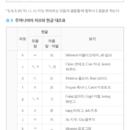
* lj, nj, š, j의 '리, 니, 시, 이'는 뒤따르는 모음과 결합할 때 합쳐서 1 음절로 적는다.
표 9
루마니아어 자모와 한글 대조표
한글
자모
보기
모음
자음
앞
앞ㆍ어말
b
ㅂ
브
bibliotecǎ 비블리오테커, alb 알브
Cîntec 큰테크, Cine 치네, facturǎ
c
ㅋ, ㅊ
ㄱ, 크
팍투러
d
ㄷ
드
Moldova 몰도바, Brad 브라드
f
ㅍ
프
Focşani 폭샤니, Cartof 카르토프
Galaţi 갈라치, Gigel 지젤, hering
g
ㄱ, ㅈ
그
헤린그
h
ㅎ
흐
haţeg 하체그, duh 두흐
j
ㅈ
지
Jiu 지우, Cluj 클루지
k
ㅋ
ㅡ
kilogram 킬로그람