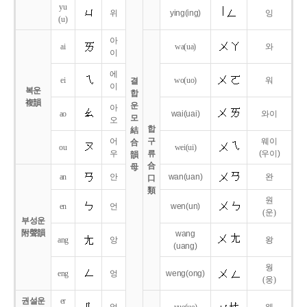
yu
위
ying
(ing)
잉
(u)
아
ai
wa
(ua)
와
이
에
ei
wo
(uo)
워
결
이
복운
합
複韻
운
아
ao
wai
(uai)
와이
모
오
합
結
어
구
웨이
合
ou
wei
(ui)
우
류
(우이)
韻
合
母
an
안
wan
(uan)
완
口
類
원
en
언
wen
(un)
(운)
부성운
附聲韻
wang
ang
앙
왕
(uang)
웡
eng
엉
weng
(ong)
(웅)
권설운
er