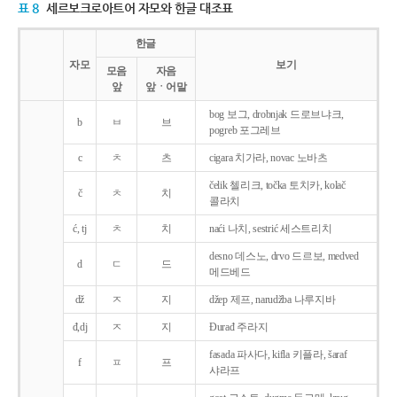
표 8
세르보크로아트어 자모와 한글 대조표
한글
자모
보기
모음
자음
앞
앞ㆍ어말
bog 보그, drobnjak 드로브냐크,
b
ㅂ
브
pogreb 포그레브
c
ㅊ
츠
cigara 치가라, novac 노바츠
čelik 첼리크, točka 토치카, kolač
č
ㅊ
치
콜라치
ć, tj
ㅊ
치
naći 나치, sestrić 세스트리치
desno 데스노, drvo 드르보, medved
d
ㄷ
드
메드베드
dž
ㅈ
지
džep 제프, narudžba 나루지바
đ,dj
ㅈ
지
Ðurađ 주라지
fasada 파사다, kifla 키플라, šaraf
f
ㅍ
프
샤라프