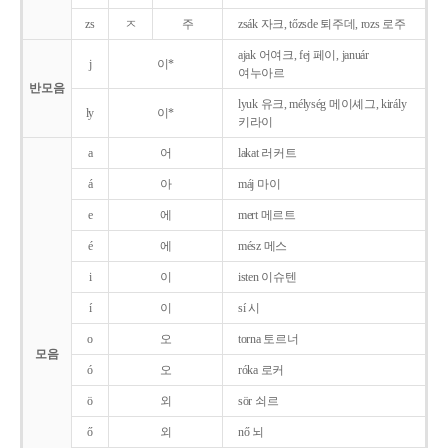
zs
ㅈ
주
zsák 자크, tőzsde 퇴주데, rozs 로주
ajak 어여크, fej 페이, január
j
이*
여누아르
반모음
lyuk 유크, mélység 메이셰그, király
ly
이*
키라이
a
어
lakat 러커트
á
아
máj 마이
e
에
mert 메르트
é
에
mész 메스
i
이
isten 이슈텐
í
이
sí 시
o
오
torna 토르너
모음
ó
오
róka 로커
ö
외
sör 쇠르
ő
외
nő 뇌