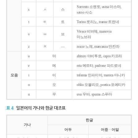
Sorrento 소렌토, asma 아스마,
s
ㅅ
스
sasso 사소
t
ㅌ
트
Torino 토리노, tranne 트란네
Vivace 비바체, manovra
v
ㅂ
브
마노브라
z
ㅊ
―
nozze 노체, mancanza 만칸차
a
아
abituro 아비투로, capra 카프라
e
에
erta 에르타, padrone 파드로네
모음
i
이
infamia 인파미아, manica 마니카
o
오
oblio 오블리오, poetica 포에티카
u
우
uva 우바, spuma 스푸마
표 4
일본어의 가나와 한글 대조표
한글
가나
어두
어중ㆍ어말