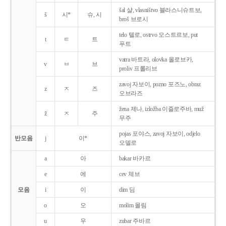
šal 샬, vlasništvo 블라스니슈트보,
š
시*
슈, 시
broš 브로시
telo 텔로, ostrvo 오스트르보, put
t
ㅌ
트
푸트
vatra 바트라, olovka 올로브카,
v
ㅂ
브
proliv 프롤리브
zavoj 자보이, pozno 포즈노, obraz
z
ㅈ
즈
오브라즈
žena 제나, izložba 이즐로주바, muž
ž
ㅈ
주
무주
pojas 포야스, zavoj 자보이, odjelo
반모음
j
이*
오델로
a
아
bakar 바카르
e
에
cev 체브
모음
i
이
dim 딤
o
오
molim 몰림
u
우
zubar 주바르