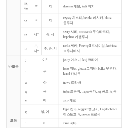
dż,
ㅈ
치
drzewo 제보, łodż 워치
drz
czysty 치스티, beczka 베치카, klucz
cz
ㅊ
치
클루치
szary 샤리, musztarda 무슈타르다,
sz
시*
슈, 시
kapelusz 카펠루시
ㅈ,
rzeka 제카, Przemyśl 프셰미실, kołnierz
rz
주, 슈, 시
시*
코우니에시
j
이*
jasny 야스니, kraj 크라이
반모음
łono 워노, głowa 그워바, bułka 부우카,
ł
우
kanał 카나우
a
아
trawa 트라바
ą̨
옹
trąba 트롱바, mąka 몽카, kąt 콩트, tą 통
e
에
zero 제로
kępa 켕파, węgorz 벵고시, Częstochowa
ę
엥, 에
쳉스토호바, proszę 프로셰
모음
i
이
zima 지마