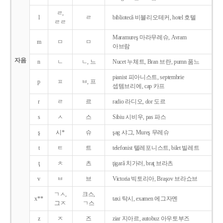
ㄹ,
l
ㄹ
bibliotecǎ 비블리오테커, hotel 호텔
ㄹㄹ
Maramureş 마라무레슈, Avram
m
ㅁ
ㅁ
아브람
자음
n
ㄴ
ㄴ, 느
Nucet 누체트, Bran 브란, pumn 품느
pianist 피아니스트, septembrie
p
ㅍ
ㅂ, 프
셉템브리에, cap 카프
r
ㄹ
르
radio 라디오, dor 도르
s
ㅅ
스
Sibiu 시비우, pas 파스
ş
시*
슈
şag 샤그, Mureş 무레슈
t
ㅌ
트
telefonist 텔레포니스트, bilet 빌레트
ţ
ㅊ
츠
ţigarǎ 치가러, braţ 브라츠
v
ㅂ
브
Victoria 빅토리아, Braşov 브라쇼브
ㄱㅅ,
크스,
x**
taxi 탁시, examen 에그자멘
그ㅈ
ㄱ스
z
ㅈ
즈
ziar 지아르, autobuz 아우토부즈