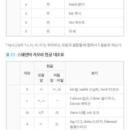
u
우
bunda 분더
ú
우
hús 후시
ü
위
füst 퓌슈트
ű
위
fű 퓌
* ny, s, j, ly의 ‘니, 시, 이, 이’는 뒤따르는 모음과 결합할 때 합쳐서 1 음절로 적는다.
표 11
스웨덴어 자모와 한글 대조표
한글
자모
보기
모음
자음
앞
앞ㆍ어말
b
ㅂ
ㅂ, 브
bal 발, snabbt 스납트, Jacob 야코브
Carlsson 칼손, Celsius 셀시우스,
c
ㅋ, ㅅ
ㄱ
Ericson 에릭손
ch
시*
크
charm 샤름, och 오크
dag 다그, dricka 드리카, Halmstad
d
ㄷ
드
할름스타드