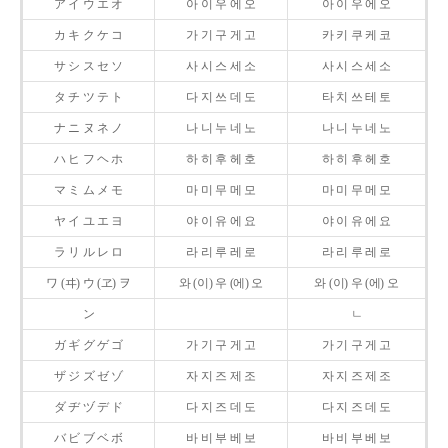
ア イ ウ エ オ
아 이 우 에 오
아 이 우 에 오
カ キ ク ケ コ
가 기 구 게 고
카 키 쿠 케 코
サ シ ス セ ソ
사 시 스 세 소
사 시 스 세 소
タ チ ツ テ ト
다 지 쓰 데 도
타 치 쓰 테 토
ナ ニ ヌ ネ ノ
나 니 누 네 노
나 니 누 네 노
ハ ヒ フ ヘ ホ
하 히 후 헤 호
하 히 후 헤 호
マ ミ ム メ モ
마 미 무 메 모
마 미 무 메 모
ヤ イ ユ エ ヨ
야 이 유 에 요
야 이 유 에 요
ラ リ ル レ ロ
라 리 루 레 로
라 리 루 레 로
ワ (ヰ) ウ (ヱ) ヲ
와 (이) 우 (에) 오
와 (이) 우 (에) 오
ン
ㄴ
ガ ギ グ ゲ ゴ
가 기 구 게 고
가 기 구 게 고
ザ ジ ズ ゼ ゾ
자 지 즈 제 조
자 지 즈 제 조
ダ ヂ ヅ デ ド
다 지 즈 데 도
다 지 즈 데 도
バ ビ ブ ベ ボ
바 비 부 베 보
바 비 부 베 보