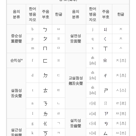
한어
한어
음의
주음
음의
주음
병음
한글
병음
한글
분류
부호
분류
부호
자모
자모
b
ㅂ
j
ㅈ
중순성
설면성
p
ㅍ
q
ㅊ
重脣聲
舌面聲
m
ㅁ
x
ㅅ
zh
순치성*
f
ㅍ
ㅈ [즈]
[zhi]
ch
d
ㄷ
ㅊ [츠]
교설첨성
[chi]
翹舌尖聲
sh
t
ㅌ
ㅅ [스]
설첨성
[shi]
舌尖聲
ㄖ
n
ㄴ
r [ri]
ㄹ [르]
l
ㄹ
z [zi]
ㅉ [쯔]
설치성
g
ㄱ
c [ci]
ㅊ [츠]
舌齒聲
설근성
k
ㅋ
s [si]
ㅆ [쓰]
舌根聲