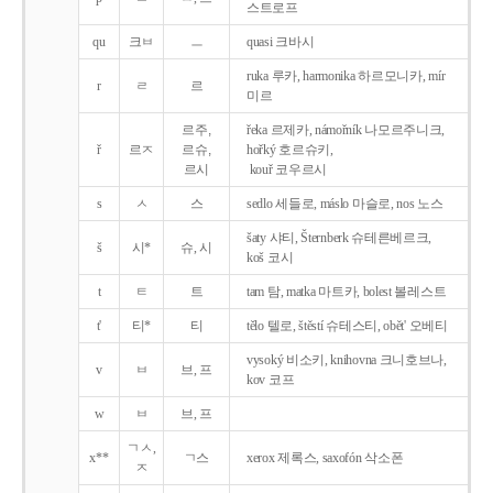
스트로프
qu
크ㅂ
ㅡ
quasi 크바시
ruka 루카, harmonika 하르모니카, mír
r
ㄹ
르
미르
르주,
řeka 르제카, námořník 나모르주니크,
ř
르ㅈ
르슈,
hořký 호르슈키,
르시
kouř 코우르시
s
ㅅ
스
sedlo 세들로, máslo 마슬로, nos 노스
šaty 샤티, Šternberk 슈테른베르크,
š
시*
슈, 시
koš 코시
t
ㅌ
트
tam 탐, matka 마트카, bolest 볼레스트
t'
티*
티
tělo 텔로, štěstí 슈테스티, obět' 오베티
vysoký 비소키, knihovna 크니호브나,
v
ㅂ
브, 프
kov 코프
w
ㅂ
브, 프
ㄱㅅ,
x**
ㄱ스
xerox 제록스, saxofón 삭소폰
ㅈ