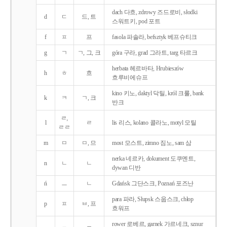
dach 다흐, zdrowy 즈드로비, słodki
d
ㄷ
드, 트
스워트키, pod 포트
f
ㅍ
프
fasola 파솔라, befsztyk 베프슈티크
g
ㄱ
ㄱ, 그, 크
góra 구라, grad 그라트, targ 타르크
herbata 헤르바타, Hrubieszów
h
ㅎ
흐
흐루비에슈프
kino 키노, daktyl 닥틸, król 크룰, bank
k
ㅋ
ㄱ, 크
반크
ㄹ,
l
ㄹ
lis 리스, kolano 콜라노, motyl 모틸
ㄹㄹ
m
ㅁ
ㅁ, 므
most 모스트, zimno 짐노, sam 삼
nerka 네르카, dokument 도쿠멘트,
n
ㄴ
ㄴ
dywan 디반
ń
ㅡ
ㄴ
Gdańsk 그단스크, Poznań 포즈난
para 파라, Słupsk 스웁스크, chłop
p
ㅍ
ㅂ, 프
흐워프
rower 로베르, garnek 가르네크, sznur