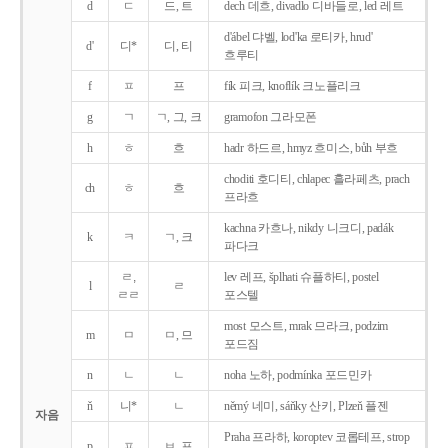
d
ㄷ
드, 트
dech 데흐, divadlo 디바들로, led 레트
d'ábel 댜벨, lod'ka 로티카, hrud'
d'
디*
디, 티
흐루티
f
ㅍ
프
fík 피크, knoflík 크노플리크
g
ㄱ
ㄱ, 그, 크
gramofon 그라모폰
h
ㅎ
흐
hadr 하드르, hmyz 흐미스, bůh 부흐
choditi 호디티, chlapec 흘라페츠, prach
ch
ㅎ
흐
프라흐
kachna 카흐나, nikdy 니크디, padák
k
ㅋ
ㄱ, 크
파다크
ㄹ,
lev 레프, šplhati 슈플하티, postel
l
ㄹ
ㄹㄹ
포스텔
most 모스트, mrak 므라크, podzim
m
ㅁ
ㅁ, 므
포드짐
n
ㄴ
ㄴ
noha 노하, podmínka 포드민카
ň
니*
ㄴ
němý 네미, sáňky 산키, Plzeň 플젠
자음
Praha 프라하, koroptev 코롭테프, strop
p
ㅍ
ㅂ, 프