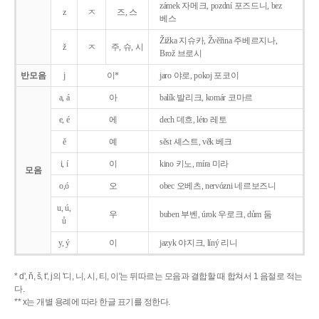
zámek 자메크, pozdní 포즈드니, bez
z
ㅈ
즈, 스
베스
Žižka 지슈카, Žvěřina 주베르지나,
ž
ㅈ
주, 슈, 시
Brož 브로시
반모음
j
이*
jaro 야로, pokoj 포코이
a, á
아
balík 발리크, komár 코마르
e, é
에
dech 데흐, léto 레토
ě
예
sěst 셰스트, věk 베크
i, í
이
kino 키노, míra 미라
모음
o,ó
오
obec 오베츠, nervózni 네르보즈니
u, ú,
우
buben 부벤, úrok 우로크, dům 둠
ů
y, ý
이
jazyk
야지크, líný 리니
* d', ň, š, t', j의 '디, 니, 시, 티, 이'는 뒤따르는 모음과 결합할 때 합쳐서 1 음절로 적는
다.
** x는 개별 용례에 따라 한글 표기를 정한다.