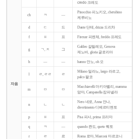
credo 크레도
Pinocchio 피노키오, cherubino
ch
ㅋ
―
케루비노
d
ㄷ
드
Dante 단테, drizza 드리차
f
ㅍ
프
Firenze 피렌체, freddo 프레도
Galileo 갈릴레오, Genova
g
ㄱ, ㅈ
그
제노바, gloria 글로리아
h
―
―
hanno 안노, oh 오
Milano 밀라노, largo 라르고,
l
ㄹ, ㄹㄹ
ㄹ
palco 팔코
자음
Macchiavelli 마키아벨리, mamma
m
ㅁ
ㅁ
맘마, Campanella 캄파넬라
Nero 네로, Anna 안나,
n
ㄴ
ㄴ
divertimento 디베르티멘토
p
ㅍ
프
Pisa 피사, prima 프리마
q
ㅋ
―
quando 콴도, queto 퀘토
r
ㄹ
르
Roma 로마, Marconi 마르코니