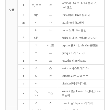
lacrar 라크라르, Lulio 룰리오,
l
ㄹ, ㄹㄹ
ㄹ
ocal 오칼
자음
ll
이*
―
llama 야마, lluvia 유비아
m
ㅁ
ㅁ
membrete 멤브레테
n
ㄴ
ㄴ
noche 노체, flan 플란
ñ
니*
―
ñoñez 뇨녜스, mañana 마냐나
p
ㅍ
ㅂ, 프
pepsina 펩시나, plantón 플란톤
q
ㅋ
―
quisquilla 키스키야
r
ㄹ
르
rascador 라스카도르
s
ㅅ
스
sastreria 사스트레리아
t
ㅌ
트
tetraetro 테트라에트로
v
ㅂ
―
viudedad 비우데다드
ㅅ,
xenón 세논, laxante 락산테, yuxta
x
ㄱ스
ㄱㅅ
육스타
z
ㅅ
스
zagal 사갈, liquidez 리키데스