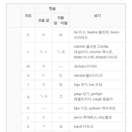
한글
자모
보기
자음
모음 앞
앞ㆍ어말
biz 비스, blandon 블란돈, braceo
b
ㅂ
브
브라세오
colcren 콜크렌, Cecilia
c
ㅋ, ㅅ
ㄱ, 크
세실리아, coccion 콕시온,
bistec 비스텍, dictado 딕타도
ch
ㅊ
―
chicharra 치차라
d
ㄷ
드
felicidad 펠리시다드
f
ㅍ
프
fuga 푸가, fran 프란
ganga 강가, geologia
g
ㄱ, ㅎ
그
헤올로히아, yungla 융글라
h
―
―
hipo 이포, quehacer 케아세르
j
ㅎ
―
jueves 후에베스, reloj 렐로
k
ㅋ
크
kapok 카포크