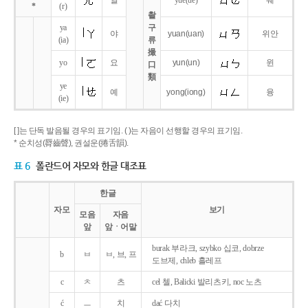
얼
yue
(ue)
웨
*
(r)
촬
ya
구
야
yuan
(uan)
위안
(ia)
류
撮
yo
요
yun
(un)
윈
口
類
ye
예
yong
(iong)
융
(ie)
[ ]는 단독 발음될 경우의 표기임. ( )는 자음이 선행할 경우의 표기임.
* 순치성(脣齒聲), 권설운(捲舌韻).
표 6
폴란드어 자모와 한글 대조표
한글
자모
보기
모음
자음
앞
앞ㆍ어말
burak 부라크, szybko 십코, dobrze
b
ㅂ
ㅂ, 브, 프
도브제, chleb 흘레프
c
ㅊ
츠
cel 첼, Balicki 발리츠키, noc 노츠
ć
ㅡ
치
dać 다치