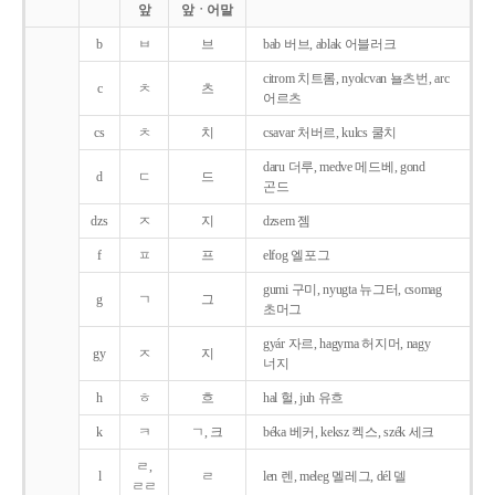
앞
앞ㆍ어말
b
ㅂ
브
bab 버브, ablak 어블러크
citrom 치트롬, nyolcvan 뇰츠번, arc
c
ㅊ
츠
어르츠
cs
ㅊ
치
csavar 처버르, kulcs 쿨치
daru 더루, medve 메드베, gond
d
ㄷ
드
곤드
dzs
ㅈ
지
dzsem 젬
f
ㅍ
프
elfog 엘포그
gumi 구미, nyugta 뉴그터, csomag
g
ㄱ
그
초머그
gyár 자르, hagyma 허지머, nagy
gy
ㅈ
지
너지
h
ㅎ
흐
hal 헐, juh 유흐
k
ㅋ
ㄱ, 크
béka 베커, keksz 켁스, szék 세크
ㄹ,
l
ㄹ
len 렌, meleg 멜레그, dél 델
ㄹㄹ