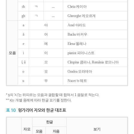
ch
ㅋ
ㅡ
Cheia 케이아
gh
ㄱ
ㅡ
Gheorghe 게오르게
a
아
Arad 아라드
ǎ
어
Bacǎu 바커우
e
에
Elena 엘레나
모음
i
이
pianist 피아니스트
î, â
으
Cîmpina 큼피나, România 로므니아
o
오
Oradea 오라데아
u
우
Nucet 누체트
* ş의 '시'는 뒤따르는 모음과 결합할 때 합쳐서 1 음절로 적는다.
** x는 개별 용례에 따라 한글 표기를 정한다.
표 10
헝가리어 자모와 한글 대조표
한글
자모
보기
모음
자음