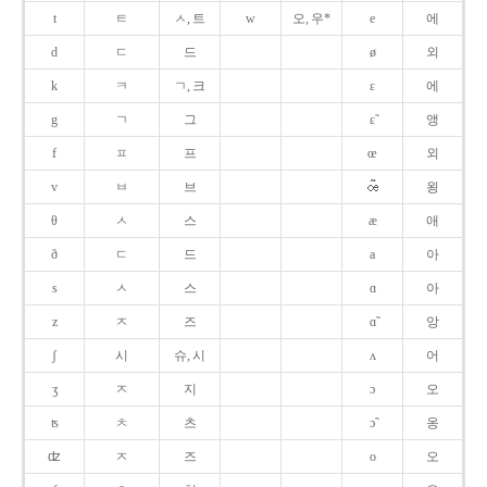
t
ㅌ
ㅅ, 트
w
오, 우*
e
에
d
ㄷ
드
ø
외
k
ㅋ
ㄱ, 크
ɛ
에
g
ㄱ
그
ɛ̃
앵
f
ㅍ
프
œ
외
v
ㅂ
브
욍
θ
ㅅ
스
æ
애
ð
ㄷ
드
a
아
s
ㅅ
스
ɑ
아
z
ㅈ
즈
ɑ̃
앙
ʃ
시
슈, 시
ʌ
어
ʒ
ㅈ
지
ɔ
오
ʦ
ㅊ
츠
ɔ̃
옹
ʣ
ㅈ
즈
o
오