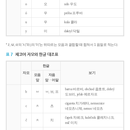
o
오
udo 우도
ó
우
próba 프루바
u
우
kula 쿨라
y
이
daktyl 닥틸
* ż, sz, rz의 '시'와 j의 '이'는 뒤따르는 모음과 결합할 때 합쳐서 1 음절로 적는다.
표 7
체코어 자모와 한글 대조표
한글
자모
보기
모음
자음
앞
앞ㆍ어말
barva 바르바, obchod 옵호트, dobrý
b
ㅂ
ㅂ, 브, 프
도브리, jeřab 예르자프
cigareta 치가레타, nemocnice
c
ㅊ
츠
네모츠니체, nemoc 네모츠
čapek 차페크, kulečnik 쿨레치니크,
č
ㅊ
치
míč 미치