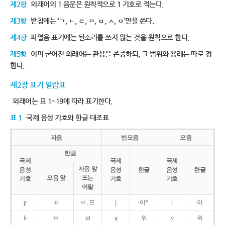
제2항
외래어의 1 음운은 원칙적으로 1 기호로 적는다.
제3항
받침에는 ‘ㄱ, ㄴ, ㄹ, ㅁ, ㅂ, ㅅ, ㅇ’만을 쓴다.
제4항
파열음 표기에는 된소리를 쓰지 않는 것을 원칙으로 한다.
제5항
이미 굳어진 외래어는 관용을 존중하되, 그 범위와 용례는 따로 정
한다.
제2장 표기 일람표
외래어는 표 1~19에 따라 표기한다.
표 1
국제 음성 기호와 한글 대조표
자음
반모음
모음
한글
국제
국제
국제
자음 앞
음성
음성
한글
음성
한글
모음 앞
또는
기호
기호
기호
어말
p
ㅍ
ㅂ, 프
j
이*
i
이
b
ㅂ
브
ɥ
위
y
위