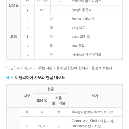
w
오ㆍ우*
―
walkirias 왈키리아스
반모음
y
이*
―
yungla 융글라
a
아
braceo 브라세오
e
에
reloj 렐로
모음
i
이
Lulio 룰리오
o
오
ocal 오칼
u
우
viudedad 비우데다드
* ll, y, ñ, w의 '이, 니, 오, 우'는 다른 모음과 결합할 때 합쳐서 1 음절로 적는다.
표 3
이탈리아어 자모와 한글 대조표
한글
자모
보기
자음
모음 앞
앞ㆍ어말
b
ㅂ
브
Bologna 볼로냐, bravo 브라보
Como 코모, Sicilia 시칠리아,
c
ㅋ, ㅊ
크
Boccaccio 보카치오,