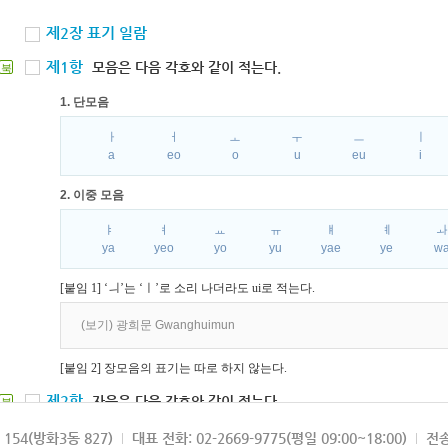
제2장 표기 일람
제1항
모음은 다음 각호와 같이 적는다.
북
1. 단모음
ㅏ
ㅓ
ㅗ
ㅜ
ㅡ
ㅣ
a
eo
o
u
eu
i
2. 이중 모음
ㅑ
ㅕ
ㅛ
ㅠ
ㅒ
ㅖ
ya
yeo
yo
yu
yae
ye
w
[붙임 1] ‘ㅢ’는 ‘ㅣ’로 소리 나더라도 ui로 적는다.
(보기) 광희문 Gwanghuimun
[붙임 2] 장모음의 표기는 따로 하지 않는다.
제2항
자음은 다음 각호와 같이 적는다.
북
1. 파열음
154(방화3동 827)
대표 전화: 02-2669-9775(평일 09:00~18:00)
전송