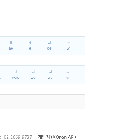
ㅐ
ㅔ
ㅚ
ㅟ
ae
e
oe
wi
ㅘ
ㅙ
ㅝ
ㅞ
ㅢ
a
wae
wo
we
ui
: 02-2669-9737
개발지원(Open API)