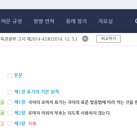
메인콘텐츠 바로가기
어문 규정
항별 연혁
용례 찾기
자료실
비교하기
체육관광부 고시 제2014-42호(2014. 12. 5.)
본문
제1장 표기의 기본 원칙
제1항
국어의 로마자 표기는 국어의 표준 발음법에 따라 적는 것을 
북
제2항
로마자 이외의 부호는 되도록 사용하지 않는다.
북
제3항
삭제
연