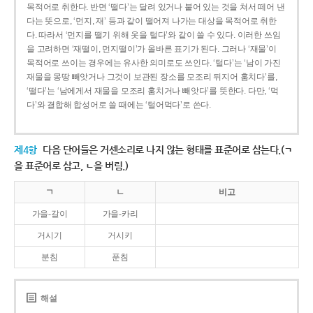
목적어로 취한다. 반면 ‘떨다’는 달려 있거나 붙어 있는 것을 쳐서 떼어 낸
다는 뜻으로, ‘먼지, 재’ 등과 같이 떨어져 나가는 대상을 목적어로 취한
다. 따라서 ‘먼지를 떨기 위해 옷을 털다’와 같이 쓸 수 있다. 이러한 쓰임
을 고려하면 ‘재떨이, 먼지떨이’가 올바른 표기가 된다. 그러나 ‘재물’이
목적어로 쓰이는 경우에는 유사한 의미로도 쓰인다. ‘털다’는 ‘남이 가진
재물을 몽땅 빼앗거나 그것이 보관된 장소를 모조리 뒤지어 훔치다’를,
‘떨다’는 ‘남에게서 재물을 모조리 훔치거나 빼앗다’를 뜻한다. 다만, ‘먹
다’와 결합해 합성어로 쓸 때에는 ‘털어먹다’로 쓴다.
제4항
다음 단어들은 거센소리로 나지 않는 형태를 표준어로 삼는다.(ㄱ
을 표준어로 삼고, ㄴ을 버림.)
ㄱ
ㄴ
비고
가을-갈이
가을-카리
거시기
거시키
분침
푼침
해설