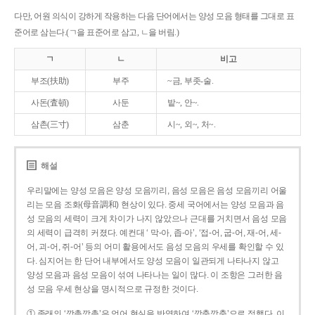
다만, 어원 의식이 강하게 작용하는 다음 단어에서는 양성 모음 형태를 그대로 표
준어로 삼는다.(ㄱ을 표준어로 삼고, ㄴ을 버림.)
ㄱ
ㄴ
비고
부조(扶助)
부주
~금, 부좃-술.
사돈(査頓)
사둔
밭~, 안~.
삼촌(三寸)
삼춘
시~, 외~, 처~.
해설
우리말에는 양성 모음은 양성 모음끼리, 음성 모음은 음성 모음끼리 어울
리는 모음 조화(母音調和) 현상이 있다. 중세 국어에서는 양성 모음과 음
성 모음의 세력이 크게 차이가 나지 않았으나 근대를 거치면서 음성 모음
의 세력이 급격히 커졌다. 예컨대 ‘ 막-아, 좁-아’, ‘접-어, 굽-어, 재-어, 세-
어, 괴-어, 쥐-어’ 등의 어미 활용에서도 음성 모음의 우세를 확인할 수 있
다. 심지어는 한 단어 내부에서도 양성 모음이 일관되게 나타나지 않고
양성 모음과 음성 모음이 섞여 나타나는 일이 많다. 이 조항은 그러한 음
성 모음 우세 현상을 명시적으로 규정한 것이다.
① 종래의 ‘깡총깡총’은 언어 현실을 반영하여 ‘깡충깡충’으로 정했다. 이