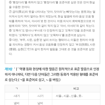
⑥ ‘뻗장다리’를 취하지 않고 ‘뻗정다리’를 표준어로 삼은 것은 언어 현실
을 수용한 것이다.
⑦ 금지(禁止)의 뜻을 나타내는 ‘앗아, 앗아라’는 빼앗는다는 원뜻과는 멀
어져서 단지 하지 말라는 뜻이 되었는데, 현실 발음에 따라 음성 모음 형
태를 취하여 ‘아서, 아서라’로 한 것이다. 어원 의식이 희박해졌으므로 어
법에 따라 ‘앗어, 앗어라’와 같이 적지 않고 ‘아서, 아서라’와 같이 적는다.
⑧ ‘오똑이’도 명사나 부사로 다 인정하지 않고 ‘오뚝이’만을 표준어로 정
하였다. ‘오똑하다’도 취하지 않고 ‘오뚝하다’를 표준어로 삼는다.
⑨ 다만, ‘부주, 사둔, 삼춘’은 널리 쓰이는 형태이나, 이들은 한자어 어원
을 의식하는 경향이 커서 음성 모음화를 인정하지 않고 ‘부조(扶助), 사돈
(査頓), 삼촌(三寸)’과 같이 한자어 발음을 그대로 쓴 것을 표준어로 삼았
다.
제9항
‘ㅣ’ 역행 동화 현상에 의한 발음은 원칙적으로 표준 발음으로 인정
하지 아니하되, 다만 다음 단어들은 그러한 동화가 적용된 형태를 표준어
로 삼는다.(ㄱ을 표준어로 삼고, ㄴ을 버림.)
ㄱ
ㄴ
비고
-내기
-나기
서울-, 시골-, 신출-, 풋-.
냄비
남비