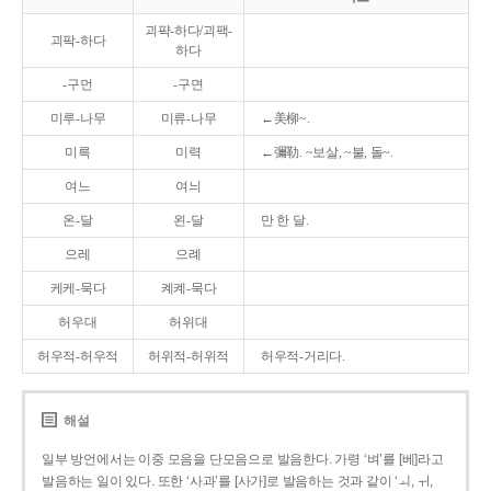
괴퍅-하다/괴팩-
괴팍-하다
하다
-구먼
-구면
미루-나무
미류-나무
←美柳~.
미륵
미력
←彌勒. ~보살, ~불, 돌~.
여느
여늬
온-달
왼-달
만 한 달.
으레
으례
케케-묵다
켸켸-묵다
허우대
허위대
허우적-허우적
허위적-허위적
허우적-거리다.
해설
일부 방언에서는 이중 모음을 단모음으로 발음한다. 가령 ‘벼’를 [베]라고
발음하는 일이 있다. 또한 ‘사과’를 [사가]로 발음하는 것과 같이 ‘ㅚ, ㅟ,