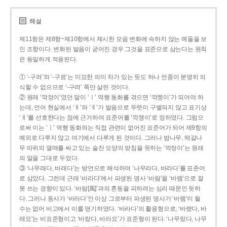
해설
제11항은 제8항~제10항에서 제시한 모음 변화에 속하지 않는 예들을 보
인 조항이다. 변화된 발음이 굳어진 경우 그것을 표준으로 삼는다는 원칙
은 동일하게 적용된다.
① ‘-구려’와 ‘-구료’는 미묘한 의미 차가 있는 듯도 하나 언중이 분명히 의
식할 수 없으므로 ‘-구려’ 쪽만 살린 것이다.
② 원래 ‘깍정이’였던 말이 ‘ㅣ’ 역행 동화를 겪으면 ‘깍젱이’가 되어야 하
는데, 언어 현실에서 ‘ㅐ’와 ‘ㅔ’가 발음으로 뚜렷이 구별되지 않고 표기상
‘ㅐ’를 선호한다는 점에 근거하여 표준어를 ‘깍쟁이’로 정하였다. 그럼으
로써 이는 ‘ㅣ’ 역행 동화와는 직접 관련이 없어진 표준어가 되어 제9항의
예외로 다루지 않고 여기에서 다루게 된 것이다. 그러나 밤나무, 떡갈나
무 따위의 열매를 싸고 있는 술잔 모양의 받침을 뜻하는 ‘깍정이’는 원래
의 말을 그대로 두었다.
③ ‘나무래다, 바래다’는 방언으로 해석하여 ‘나무라다, 바라다’를 표준어
로 삼았다. 그런데 근래 ‘바라다’에서 파생된 명사 ‘바람’을 ‘바램’으로 잘
못 쓰는 경향이 있다. ‘바람[風]’과의 혼동을 피하려는 심리 때문인 듯하
다. 그러나 동사가 ‘바라다’인 이상 그로부터 파생된 명사가 ‘바램’이 될
수는 없어 비고에서 이를 명기하였다. ‘바라다’의 활용형으로, ‘바랬다, 바
래요’는 비표준형이고 ‘바랐다, 바라요’가 표준형이 된다. ‘나무랐다, 나무