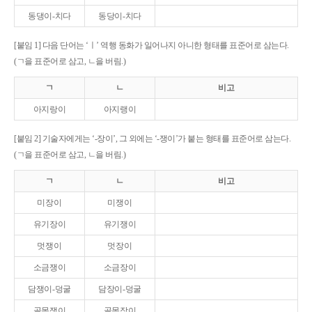
동댕이-치다
동당이-치다
[붙임 1] 다음 단어는 ‘ㅣ’ 역행 동화가 일어나지 아니한 형태를 표준어로 삼는다.
(ㄱ을 표준어로 삼고, ㄴ을 버림.)
ㄱ
ㄴ
비고
아지랑이
아지랭이
[붙임 2] 기술자에게는 ‘-장이’, 그 외에는 ‘-쟁이’가 붙는 형태를 표준어로 삼는다.
(ㄱ을 표준어로 삼고, ㄴ을 버림.)
ㄱ
ㄴ
비고
미장이
미쟁이
유기장이
유기쟁이
멋쟁이
멋장이
소금쟁이
소금장이
담쟁이-덩굴
담장이-덩굴
골목쟁이
골목장이