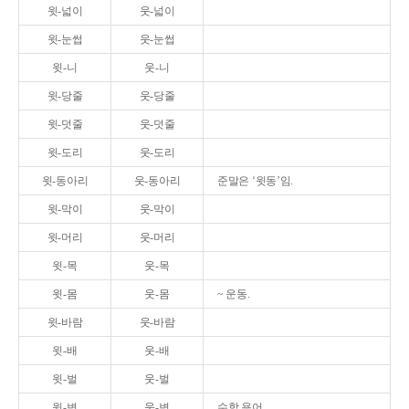
윗-넓이
웃-넓이
윗-눈썹
웃-눈썹
윗-니
웃-니
윗-당줄
웃-당줄
윗-덧줄
웃-덧줄
윗-도리
웃-도리
윗-동아리
웃-동아리
준말은 ‘윗동’임.
윗-막이
웃-막이
윗-머리
웃-머리
윗-목
웃-목
윗-몸
웃-몸
~ 운동.
윗-바람
웃-바람
윗-배
웃-배
윗-벌
웃-벌
윗-변
웃-변
수학 용어.