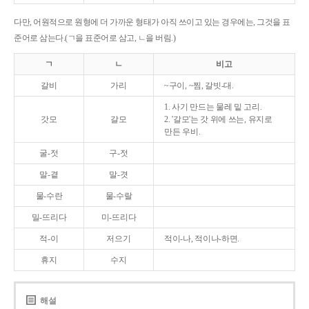
다만, 어원적으로 원형에 더 가까운 형태가 아직 쓰이고 있는 경우에는, 그것을 표
준어로 삼는다.(ㄱ을 표준어로 삼고, ㄴ을 버림.)
ㄱ
ㄴ
비고
갈비
가리
~구이, ~찜, 갈빗-대.
1. 사기 만드는 물레 밑 고리.
갓모
갈모
2. '갈모'는 갓 위에 쓰는, 유지로
만든 우비.
굴-젓
구-젓
말-곁
말-겻
물-수란
물-수랄
밀-뜨리다
미-뜨리다
적-이
저으기
적이-나, 적이나-하면.
휴지
수지
해설