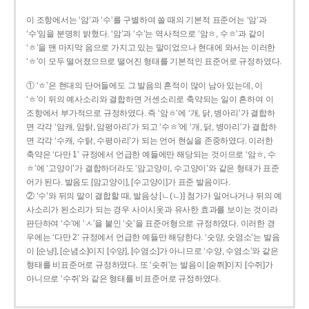
이 조항에서는 ‘암’과 ‘수’를 구별하여 쓸 때의 기본적 표준어는 ‘암’과
‘수’임을 분명히 밝혔다. ‘암’과 ‘수’는 역사적으로 ‘암ㅎ, 수ㅎ’과 같이
‘ㅎ’을 맨 마지막 음으로 가지고 있는 말이었으나 현대에 와서는 이러한
‘ㅎ’이 모두 떨어졌으므로 떨어진 형태를 기본적인 표준어로 규정하였다.
① ‘ㅎ’은 현대의 단어들에도 그 발음의 흔적이 많이 남아 있는데, 이
‘ㅎ’이 뒤의 예사소리와 결합하면 거센소리로 축약되는 일이 흔하여 이
조항에서 부가적으로 규정하였다. 즉 ‘암ㅎ’에 ‘개, 닭, 병아리’가 결합하
면 각각 ‘암캐, 암탉, 암평아리’가 되고 ‘수ㅎ’에 ‘개, 닭, 병아리’가 결합하
면 각각 ‘수캐, 수탉, 수평아리’가 되는 언어 현실을 존중하였다. 이러한
축약은 ‘다만 1’ 규정에서 언급한 예들에만 해당되는 것이므로 ‘암ㅎ, 수
ㅎ’에 ‘고양이’가 결합하더라도 ‘암고양이, 수고양이’와 같은 형태가 표준
어가 된다. 발음도 [암고양이], [수고양이]가 표준 발음이다.
② ‘수’와 뒤의 말이 결합할 때, 발음상 [ㄴ(ㄴ)] 첨가가 일어나거나 뒤의 예
사소리가 된소리가 되는 경우 사이시옷과 유사한 효과를 보이는 것이라
판단하여 ‘수’에 ‘ㅅ’을 붙인 ‘숫’을 표준어형으로 규정하였다. 이러한 경
우에는 ‘다만 2’ 규정에서 언급한 예들만 해당한다. ‘숫양, 숫염소’는 발음
이 [순냥], [순념소]이지 [수양], [수염소]가 아니므로 ‘수양, 수염소’와 같은
형태를 비표준어로 규정하였다. 또 ‘숫쥐’는 발음이 [숟쮜]이지 [수쥐]가
아니므로 ‘수쥐’와 같은 형태를 비표준어로 규정하였다.