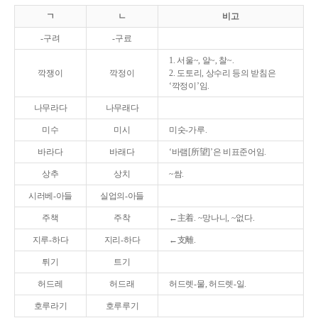
ㄱ
ㄴ
비고
-구려
-구료
1. 서울~, 알~, 찰~.
깍쟁이
깍정이
2. 도토리, 상수리 등의 받침은
‘깍정이’임.
나무라다
나무래다
미수
미시
미숫-가루.
바라다
바래다
‘바램[所望]’은 비표준어임.
상추
상치
~쌈.
시러베-아들
실업의-아들
주책
주착
←主着. ~망나니, ~없다.
지루-하다
지리-하다
←支離.
튀기
트기
허드레
허드래
허드렛-물, 허드렛-일.
호루라기
호루루기