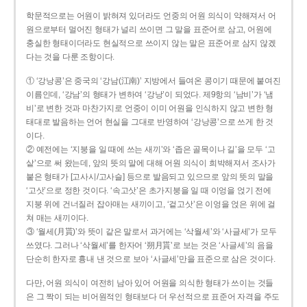
학문적으로는 어원이 밝혀져 있더라도 언중의 어원 의식이 약해져서 어
원으로부터 멀어진 형태가 널리 쓰이면 그 말을 표준어로 삼고, 어원에
충실한 형태이더라도 현실적으로 쓰이지 않는 말은 표준어로 삼지 않겠
다는 것을 다룬 조항이다.
① ‘강낭콩’은 중국의 ‘강남(江南)’ 지방에서 들여온 콩이기 때문에 붙여진
이름인데, ‘강남’의 형태가 변하여 ‘강낭’이 되었다. 제9항의 ‘남비’가 ‘냄
비’로 변한 것과 마찬가지로 언중이 이미 어원을 인식하지 않고 변한 형
태대로 발음하는 언어 현실을 그대로 반영하여 ‘강낭콩’으로 쓰게 한 것
이다.
② 예전에는 ‘지붕을 일 때에 쓰는 새끼’와 ‘좁은 골목이나 길’을 모두 ‘고
샅’으로 써 왔는데, 앞의 뜻의 말에 대해 어원 의식이 희박해져서 조사가
붙은 형태가 [고사시/고사슬] 등으로 발음되고 있으므로 앞의 뜻의 말을
‘고삿’으로 정한 것이다. ‘속고삿’은 초가지붕을 일 때 이엉을 얹기 전에
지붕 위에 건너질러 잡아매는 새끼이고, ‘겉고삿’은 이엉을 얹은 위에 걸
쳐 매는 새끼이다.
③ ‘월세(月貰)’와 뜻이 같은 말로서 과거에는 ‘삭월세’와 ‘사글세’가 모두
쓰였다. 그러나 ‘삭월세’를 한자어 ‘朔月貰’로 보는 것은 ‘사글세’의 음을
단순히 한자로 흉내 낸 것으로 보아 ‘사글세’만을 표준으로 삼은 것이다.
다만, 어원 의식이 여전히 남아 있어 어원을 의식한 형태가 쓰이는 것들
은 그 짝이 되는 비어원적인 형태보다 더 우선적으로 표준어 자격을 주도