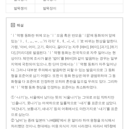
발목쟁이
발목장이
해설
‘ㅣ’ 역행 동화란 뒤에 오는 ‘ㅣ’ 모음 혹은 반모음 ‘ㅣ[j]’에 동화되어 앞에
있는 ‘ㅏ, ㅓ, ㅗ, ㅜ, ㅡ’가 각각 ‘ㅐ, ㅔ, ㅚ, ㅟ, ㅣ’로 바뀌는 현상을 말한다.
가령, ‘아비, 어미, 고기, 죽이다, 끓이다’는 자주 [애비], [에미], [괴기], [쥐기
다], [끼리다]로 발음된다. ‘ㅣ’ 역행 동화는 전국적으로 자주 일어나는 현
상이다. 체언에 조사가 붙은 ‘밥이’를 [배비]와 같이 발음하는 경우는 일부
지역에 국한되어 있으나, 한 단어 안에서는 ‘ㅣ’ 역행 동화가 자주 일어난
다. 그러나 대부분 주의해서 발음하면 피할 수 있는 발음이므로 그 동화
형을 표준어로 삼기 어렵다. 또한 이 동화 현상은 매우 광범위하여 그 동
화형을 다 표준어로 인정하면 오히려 혼란을 일으킬 우려도 있다. 그리하
여 ‘ㅣ’ 역행 동화 현상을 인정하는 표준어는 최소화하였다.
① ‘-나기’는, 서울에서 났다는 뜻의 ‘서울나기’는 그대로 쓰임 직하지만
‘신출나기, 풋나기’는 어색하므로 일률적으로 ‘-내기’를 표준으로 삼았다.
‘여간내기, 보통내기, 새내기’ 등의 어휘에서도 마찬가지로 ‘-내기’를 표준
으로 삼는다.
② ‘남비’는 종래 일본어 ‘나베[鍋]’에서 온 말이라 하여 원형을 의식해서
처리했던 것이나, 현대에는 어원 의식이 거의 사라졌다. 따라서 제5항에