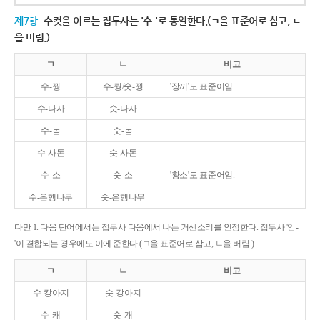
제7항
수컷을 이르는 접두사는 '수-'로 통일한다.(ㄱ을 표준어로 삼고, ㄴ
을 버림.)
ㄱ
ㄴ
비고
수-꿩
수-퀑/숫-꿩
'장끼'도 표준어임.
수-나사
숫-나사
수-놈
숫-놈
수-사돈
숫-사돈
수-소
숫-소
'황소'도 표준어임.
수-은행나무
숫-은행나무
다만 1. 다음 단어에서는 접두사 다음에서 나는 거센소리를 인정한다. 접두사 '암-
'이 결합되는 경우에도 이에 준한다.(ㄱ을 표준어로 삼고, ㄴ을 버림.)
ㄱ
ㄴ
비고
수-캉아지
숫-강아지
수-캐
숫-개