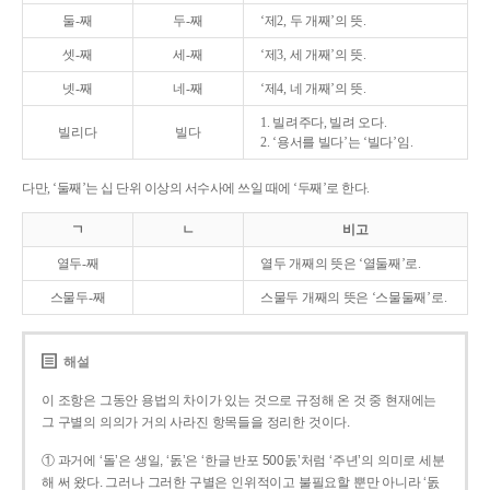
둘-째
두-째
‘제2, 두 개째’의 뜻.
셋-째
세-째
‘제3, 세 개째’의 뜻.
넷-째
네-째
‘제4, 네 개째’의 뜻.
1. 빌려주다, 빌려 오다.
빌리다
빌다
2. ‘용서를 빌다’는 ‘빌다’임.
다만, ‘둘째’는 십 단위 이상의 서수사에 쓰일 때에 ‘두째’로 한다.
ㄱ
ㄴ
비고
열두-째
열두 개째의 뜻은 ‘열둘째’로.
스물두-째
스물두 개째의 뜻은 ‘스물둘째’로.
해설
이 조항은 그동안 용법의 차이가 있는 것으로 규정해 온 것 중 현재에는
그 구별의 의의가 거의 사라진 항목들을 정리한 것이다.
① 과거에 ‘돌’은 생일, ‘돐’은 ‘한글 반포 500돐’처럼 ‘주년’의 의미로 세분
해 써 왔다. 그러나 그러한 구별은 인위적이고 불필요할 뿐만 아니라 ‘돐