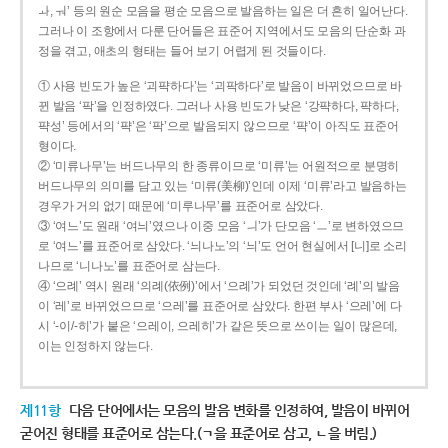
ㅘ, ㅝ’ 등의 원순 모음을 평순 모음으로 발음하는 일은 더 흔히 일어난다.
그러나 이 조항에서 다룬 단어들은 표준어 지역에서도 모음의 단순화 과
정을 겪고, 애초의 형태는 들어 보기 어렵게 된 것들이다.
① 사용 빈도가 높은 ‘괴퍅하다’는 ‘괴팍하다’로 발음이 바뀌었으므로 바
뀐 발음 ‘팍’을 인정하였다. 그러나 사용 빈도가 낮은 ‘강퍅하다, 퍅하다,
퍅성’ 등에서의 ‘퍅’은 ‘팍’으로 발음되지 않으므로 ‘퍅’이 아직도 표준어
형이다.
② ‘미류나무’는 버드나무의 한 종류이므로 ‘미류’는 어원적으로 분명히
버드나무의 의미를 담고 있는 ‘미류(美柳)’인데 이제 ‘미류’라고 발음하는
경우가 거의 없기 때문에 ‘미루나무’를 표준어로 삼았다.
③ ‘여느’도 원래 ‘여늬’였으나 이중 모음 ‘ㅢ’가 단모음 ‘ㅡ’로 변하였으므
로 ‘여느’를 표준어로 삼았다. ‘늬나노’의 ‘늬’도 언어 현실에서 [니]로 소리
나므로 ‘니나노’를 표준어로 삼는다.
④ ‘으례’ 역시 원래 ‘의례(依例)’에서 ‘으례’가 되었던 것인데 ‘례’의 발음
이 ‘레’로 바뀌었으므로 ‘으레’를 표준어로 삼았다. 한편 부사 ‘으레’에 다
시 ‘-이/-히’가 붙은 ‘으레이, 으레히’가 같은 뜻으로 쓰이는 일이 많은데,
이는 인정하지 않는다.
제11항
다음 단어에서는 모음의 발음 변화를 인정하여, 발음이 바뀌어
굳어진 형태를 표준어로 삼는다.(ㄱ을 표준어로 삼고, ㄴ을 버림.)