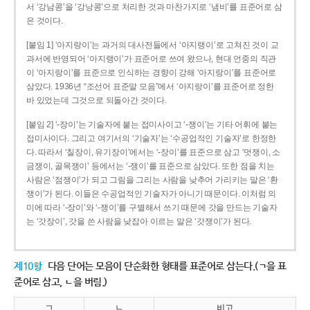
서 ‘강남콩’을 ‘강낭콩’으로 처리한 것과 마찬가지로 ‘냄비’를 표준어로 삼
은 것이다.
[붙임 1] ‘아지랑이’는 과거의 대사전들에서 ‘아지랭이’로 고쳐진 것이 교
과서에 반영되어 ‘아지랭이’가 표준어로 쓰여 왔으나, 현대 언중의 직관
이 ‘아지랑이’를 표준으로 인식하는 경향이 강해 ‘아지랑이’를 표준어로
삼았다. 1936년 “조선어 표준말 모음”에서 ‘아지랑이’를 표준어로 정한
바 있었는데 그것으로 되돌아간 것이다.
[붙임 2] ‘-장이’는 기술자에 붙는 접미사이고 ‘-쟁이’는 기타 어휘에 붙는
접미사이다. 그리고 여기서의 ‘기술자’는 ‘수공업적인 기술자’로 한정한
다. 따라서 ‘칠장이, 유기장이’에서는 ‘-장이’를 표준으로 삼고 ‘멋쟁이, 소
금쟁이, 골목쟁이’ 등에서는 ‘-쟁이’를 표준으로 삼았다. 또한 점을 치는
사람은 ‘점쟁이’가 되고 그림을 그리는 사람을 낮추어 가리키는 말은 ‘환
쟁이’가 된다. 이들은 수공업적인 기술자가 아니기 때문이다. 이처럼 의
미에 따라 ‘-장이’와 ‘-쟁이’를 구별해서 쓰기 때문에 갓을 만드는 기술자
는 ‘갓장이’, 갓을 쓴 사람을 낮잡아 이르는 말은 ‘갓쟁이’가 된다.
제10항
다음 단어는 모음이 단순화한 형태를 표준어로 삼는다.(ㄱ을 표
준어로 삼고, ㄴ을 버림.)
ㄱ
ㄴ
비고