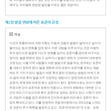
해 우리말에 동화되지 않은 모든 외국어를 포함하는 반면, 이 조항의 ‘외
래어’는 우리말에 편입된 말만을 이르는 좁은 개념이다.
제2장 발음 변화에 따른 표준어 규정
해설
시간의 흐름에 따라 어떤 어휘는 자음과 모음의 발음이 달라지고 길이가
줄어드는 등의 변화를 입게 된다. 어문 규범을 자주 바꾸는 것은 바람직
하지 않으므로 발음에 다소의 변화를 입어도 표준어를 곧바로 바꾸지는
않지만, 발음 변화의 정도가 심하거나 발음이 변한 지 오래되어 대부분의
교양 있는 서울 지역 사람들이 바뀐 발음으로 말을 하는 경우에는 표준어
를 새로이 정하게 된다. 발음 변화에 따라 새로이 표준어를 정하는 방법
에는 두 가지가 있다. 발음이 바뀐 후의 말만 인정하는 방법과 바뀌기 전
의 말과 바뀐 후의 말을 모두 인정하는 방법이다. 앞엣것에 따르면 단수
표준어, 뒤엣것에 따르면 복수 표준어가 된다. 원칙적으로는 언어가 변화
하였으면 단수 표준어로 정해야 하겠으나, 언어의 변화에는 대부분 긴 시
간의 과도기가 있으므로 복수 표준어로 정하는 경우도 있다. 사회가 언어
의 규범적 사용을 점차 유연하게 인식하게 됨에 따라 복수 표준어 역시
점차 확대되고 있다. 이를 반영하여 국립국어원에서는 2011년을 시작으
로 표준어 추가 목록을 발표하고 있고, “표준국어대사전”의 수정ㆍ보완