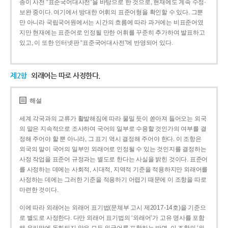
종이 사전 “표준국어대사전”을 바탕으로 한 것으로, 현재에도 계속 수정·
보완 중이다. 여기에서 방대한 어휘의 표준어형을 확인할 수 있다. 그뿐
만 아니라 국립국어원에서는 시간의 흐름에 따라 과거에는 비표준어였
지만 현재에는 표준어로 인정될 만한 어휘를 꾸준히 추가하여 발표하고
있고, 이 또한 인터넷판 “표준국어대사전”에 반영되어 있다.
제2항
외래어는 따로 사정한다.
해설
세계 각국과의 교류가 활발해짐에 따라 물밀 듯이 쏟아져 들어오는 외국
의 말은 지속적으로 조사하여 국어의 일부로 수용할 것인가의 여부를 결
정해 주어야 할 뿐 아니라, 그 표기 역시 결정해 주어야 한다. 이 조항은
외국의 말이 국어의 일부인 외래어로 인정될 수 있는 것인지를 결정하는
사정 작업을 표준어 규정과는 별도로 한다는 사실을 밝힌 것이다. 표준어
를 사정하는 데에는 사회적, 시대적, 지역적 기준을 적용하지만 외래어를
사정하는 데에는 그러한 기준을 적용하기 어렵기 때문에 이 조항을 따로
마련한 것이다.
이에 따라 외래어는 외래어 표기법(문체부 고시 제2017-14호)을 기준으
로 별도로 사정한다. 다만 외래어 표기법의 ‘외래어’가 고유 명사를 포함