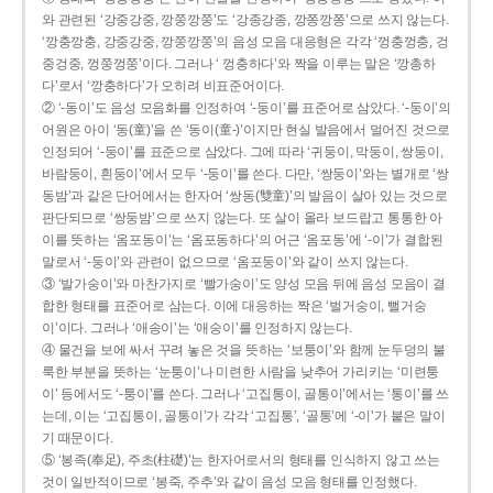
와 관련된 ‘강중강중, 깡쭝깡쭝’도 ‘강종강종, 깡쫑깡쫑’으로 쓰지 않는다.
‘깡충깡충, 강중강중, 깡쭝깡쭝’의 음성 모음 대응형은 각각 ‘껑충껑충, 겅
중겅중, 껑쭝껑쭝’이다. 그러나 ‘ 껑충하다’와 짝을 이루는 말은 ‘깡총하
다’로서 ‘깡충하다’가 오히려 비표준어이다.
② ‘-동이’도 음성 모음화를 인정하여 ‘-둥이’를 표준어로 삼았다. ‘-둥이’의
어원은 아이 ‘동(童)’을 쓴 ‘동이(童-)’이지만 현실 발음에서 멀어진 것으로
인정되어 ‘-둥이’를 표준으로 삼았다. 그에 따라 ‘귀둥이, 막둥이, 쌍둥이,
바람둥이, 흰둥이’에서 모두 ‘-둥이’를 쓴다. 다만, ‘쌍둥이’와는 별개로 ‘쌍
동밤’과 같은 단어에서는 한자어 ‘쌍동(雙童)’의 발음이 살아 있는 것으로
판단되므로 ‘쌍둥밤’으로 쓰지 않는다. 또 살이 올라 보드랍고 통통한 아
이를 뜻하는 ‘옴포동이’는 ‘옴포동하다’의 어근 ‘옴포동’에 ‘-이’가 결합된
말로서 ‘-둥이’와 관련이 없으므로 ‘옴포둥이’와 같이 쓰지 않는다.
③ ‘발가숭이’와 마찬가지로 ‘빨가숭이’도 양성 모음 뒤에 음성 모음이 결
합한 형태를 표준어로 삼는다. 이에 대응하는 짝은 ‘벌거숭이, 뻘거숭
이’이다. 그러나 ‘애송이’는 ‘애숭이’를 인정하지 않는다.
④ 물건을 보에 싸서 꾸려 놓은 것을 뜻하는 ‘보퉁이’와 함께 눈두덩의 불
룩한 부분을 뜻하는 ‘눈퉁이’나 미련한 사람을 낮추어 가리키는 ‘미련퉁
이’ 등에서도 ‘-퉁이’를 쓴다. 그러나 ‘고집통이, 골통이’에서는 ‘통이’를 쓰
는데, 이는 ‘고집통이, 골통이’가 각각 ‘고집통’, ‘골통’에 ‘-이’가 붙은 말이
기 때문이다.
⑤ ‘봉족(奉足), 주초(柱礎)’는 한자어로서의 형태를 인식하지 않고 쓰는
것이 일반적이므로 ‘봉죽, 주추’와 같이 음성 모음 형태를 인정했다.