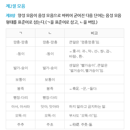
제2절 모음
제8항
양성 모음이 음성 모음으로 바뀌어 굳어진 다음 단어는 음성 모음
형태를 표준어로 삼는다.(ㄱ을 표준어로 삼고, ㄴ을 버림.)
ㄱ
ㄴ
비고
깡충-깡충
깡총-깡총
큰말은 ‘껑충껑충’임.
←童-이. 귀-, 막-, 선-, 쌍-, 검-,
-둥이
-동이
바람-, 흰-.
센말은 ‘빨가숭이’, 큰말은
발가-숭이
발가-송이
‘벌거숭이, 뻘거숭이’임.
보퉁이
보통이
봉죽
봉족
←奉足. ~꾼, ~들다.
뻗정-다리
뻗장-다리
아서, 아서라
앗아, 앗아라
하지 말라고 금지하는 말.
오뚝-이
오똑-이
부사도 ‘오뚝-이’임.
주추
주초
←柱礎. 주춧-돌.