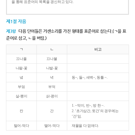
을 통해 표준어의 목록을 갱신하고 있다.
제1절 자음
제3항
다음 단어들은 거센소리를 가진 형태를 표준어로 삼는다.(ㄱ을 표
준어로 삼고, ㄴ을 버림.)
ㄱ
ㄴ
비고
끄나풀
끄나불
나팔-꽃
나발-꽃
녘
녁
동~, 들~, 새벽~, 동틀 ~.
부엌
부억
살-쾡이
삵-괭이
1. ~막이, 빈~, 방 한 ~.
칸
간
2. ‘초가삼간, 윗간’의 경우에는
‘간’임.
털어-먹다
떨어-먹다
재물을 다 없애다.