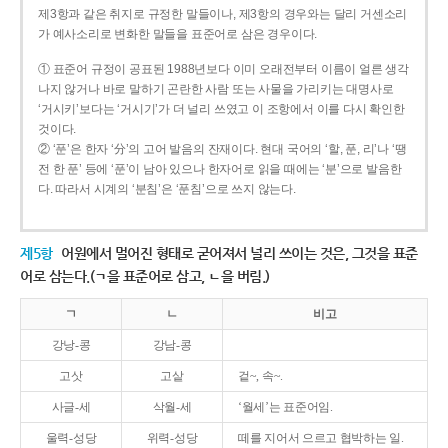
제3항과 같은 취지로 규정한 말들이나, 제3항의 경우와는 달리 거센소리
가 예사소리로 변화한 말들을 표준어로 삼은 경우이다.
① 표준어 규정이 공표된 1988년보다 이미 오래전부터 이름이 얼른 생각
나지 않거나 바로 말하기 곤란한 사람 또는 사물을 가리키는 대명사로
‘거시키’보다는 ‘거시기’가 더 널리 쓰였고 이 조항에서 이를 다시 확인한
것이다.
② ‘푼’은 한자 ‘分’의 고어 발음의 잔재이다. 현대 국어의 ‘할, 푼, 리’나 ‘땡
전 한 푼’ 등에 ‘푼’이 남아 있으나 한자어로 읽을 때에는 ‘분’으로 발음한
다. 따라서 시계의 ‘분침’은 ‘푼침’으로 쓰지 않는다.
제5항
어원에서 멀어진 형태로 굳어져서 널리 쓰이는 것은, 그것을 표준
어로 삼는다.(ㄱ을 표준어로 삼고, ㄴ을 버림.)
ㄱ
ㄴ
비고
강낭-콩
강남-콩
고삿
고샅
겉~, 속~.
사글-세
삭월-세
‘월세’는 표준어임.
울력-성당
위력-성당
떼를 지어서 으르고 협박하는 일.