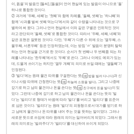
이, 돐을’의 발음인 [돌씨], [돌쓸]이 언어 현실에 있는 발음이 아니므로 ‘돌’
하나로 통합한 것이다.
② 과거에 ‘두째, 세째’는 ‘첫째’와 함께 차례를, ‘둘째, 셋째’는 ‘하나째’와
함께 ‘사과를 벌써 셋째 먹는다’에서와 같이 수량을 나타내는 것으로 구
별하여 써 왔다. 그러나 언어 현실에서 이와 같은 구별은 인위적인 것이
라고 판단되어 ‘둘째, 셋째’로 통합한 것이다. 따라서 ‘두째, 세째, 네째’와
같은 표현은 잘못된 것이다. 다만, ‘두째’가 다른 수 뒤에 오는 ‘열두째, 스
물두째, 서른두째’ 등은 인정하였는데, 이는 받침 ‘ㄹ’ 발음이 분명히 탈락
하는 언어 현실을 근거로 한 것이다. 순서가 첫 번째나 두 번째쯤 되는 차
례를 나타내는 ‘한두째’에서도 ‘두째’로 쓴다. 그러나 이에도 예외가 있는
데, 드물게 쓰이기는 하지만 ‘열두 개째’의 의미로 쓰일 때에는 ‘열둘째’가
인정된다.
③ ‘빌다’에는 원래 물건 따위를 구걸한다는 뜻
과 신
(
밥을 빌러 다니다)
예
이나 사람 따위에 간청한다는 뜻
, 그리고 나중에
(
하늘에 소원을 빌다)
예
갚기로 하고 남의 물건이나 돈을 쓴다는 뜻
이 있
(
친구에게 돈을 빌다)
예
었다. 그런데 나중에 갚기로 하고 남의 물건이나 돈을 쓴다는 뜻의 ‘빌
다’는 ‘빌리다’로 형태가 바뀜에 따라 ‘빌다’를 버리고 ‘빌리다’를 표준어
로 삼은 것이다. ‘빌리다’는 원래 ‘빌다’의 피동형으로서 대가를 받기로 하
고 남에게 물건이나 돈 따위를 내어 주는 것을 뜻하는 말이었다. 그러나
새로운 뜻으로 쓰임에 따라 원래의 의미는 잃어버리게 되었다. 그래서 원
래의 의미로는 ‘빌려주다’가 ‘빌리다’를 대신하여 쓰이게 되었다.