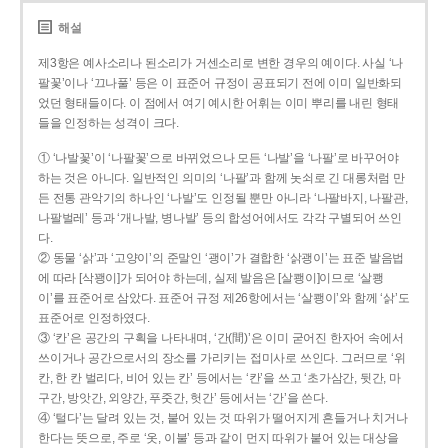
해설
제3항은 예사소리나 된소리가 거센소리로 변한 경우의 예이다. 사실 ‘나
팔꽃’이나 ‘끄나풀’ 등은 이 표준어 규정이 공표되기 전에 이미 일반화되
었던 형태들이다. 이 점에서 여기 예시한 어휘는 이미 뿌리를 내린 형태
들을 인정하는 성격이 크다.
① ‘나발꽃’이 ‘나팔꽃’으로 바뀌었으나 모든 ‘나발’을 ‘나팔’로 바꾸어야
하는 것은 아니다. 일반적인 의미의 ‘나팔’과 함께 놋쇠로 긴 대롱처럼 만
든 전통 관악기의 하나인 ‘나발’도 인정될 뿐만 아니라 ‘나팔바지, 나팔관,
나팔벌레’ 등과 ‘개나발, 병나발’ 등의 합성어에서도 각각 구별되어 쓰인
다.
② 동물 ‘삵’과 ‘고양이’의 준말인 ‘괭이’가 결합한 ‘삵괭이’는 표준 발음법
에 따라 [삭꽹이]가 되어야 하는데, 실제 발음은 [살쾡이]이므로 ‘살쾡
이’를 표준어로 삼았다. 표준어 규정 제26항에서는 ‘살쾡이’와 함께 ‘삵’도
표준어로 인정하였다.
③ ‘칸’은 공간의 구획을 나타내며, ‘간(間)’은 이미 굳어진 한자어 속에서
쓰이거나 공간으로서의 장소를 가리키는 접미사로 쓰인다. 그러므로 ‘위
칸, 한 칸 벌리다, 비어 있는 칸’ 등에서는 ‘칸’을 쓰고 ‘초가삼간, 뒷간, 마
구간, 방앗간, 외양간, 푸줏간, 헛간’ 등에서는 ‘간’을 쓴다.
④ ‘털다’는 달려 있는 것, 붙어 있는 것 따위가 떨어지게 흔들거나 치거나
한다는 뜻으로, 주로 ‘옷, 이불’ 등과 같이 먼지 따위가 붙어 있는 대상을