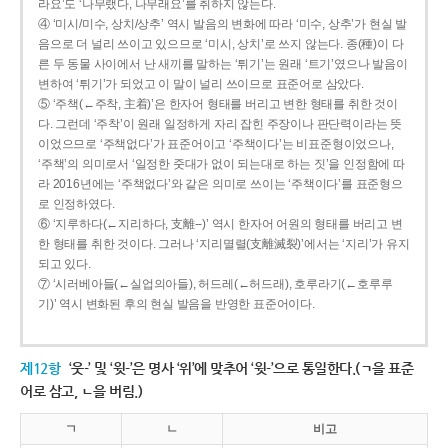
라요’도 ‘나무랬다, 나무래요’를 취하지 않는다.
④ ‘미시/미수, 상치/상추’ 역시 발음의 변화에 따라 ‘미수, 상추’가 현실 발
음으로 더 널리 쓰이고 있으므로 ‘미시, 상치’로 쓰지 않는다. 종(種)이 다
른 두 동물 사이에서 난 새끼를 말하는 ‘튀기’는 원래 ‘트기’였으나 발음이
변하여 ‘튀기’가 되었고 이 말이 널리 쓰이므로 표준어로 삼았다.
⑤ ‘주책(←주착, 主着)’은 한자어 형태를 버리고 변한 형태를 취한 것이
다. 그런데 ‘주착’이 원래 일정하게 자리 잡힌 주장이나 판단력이라는 뜻
이었으므로 ‘주책없다’가 표준어이고 ‘주책이다’는 비표준형이었으나,
‘주책’의 의미로서 ‘일정한 줏대가 없이 되는대로 하는 짓’을 인정함에 따
라 2016년에는 ‘주책없다’와 같은 의미로 쓰이는 ‘주책이다’를 표준형으
로 인정하였다.
⑥ ‘지루하다(←지리하다, 支離--)’ 역시 한자어 어원의 형태를 버리고 변
한 형태를 취한 것이다. 그러나 ‘지리멸렬(支離滅裂)’에서는 ‘지리’가 유지
되고 있다.
⑦ ‘시러베아들(←실업의아들), 허드레(←허드래), 호루라기(←호루루
기)’ 역시 변화된 후의 현실 발음을 반영한 표준어이다.
제12항
‘웃-’ 및 ‘윗-’은 명사 ‘위’에 맞추어 ‘윗-’으로 통일한다.(ㄱ을 표준
어로 삼고, ㄴ을 버림.)
ㄱ
ㄴ
비고