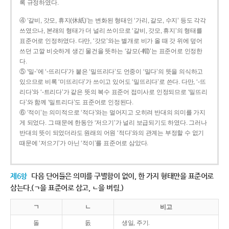
록 규정하였다.
④ ‘갈비, 갓모, 휴지(休紙)’는 변화된 형태인 ‘가리, 갈모, 수지’ 등도 각각
쓰였으나, 본래의 형태가 더 널리 쓰이므로 ‘갈비, 갓모, 휴지’의 형태를
표준어로 인정하였다. 다만, ‘갓모’와는 별개로 비가 올 때 갓 위에 덮어
쓰던 고깔 비슷하게 생긴 물건을 뜻하는 ‘갈모(-帽)’는 표준어로 인정한
다.
⑤ ‘밀-’에 ‘-뜨리다’가 붙은 ‘밀뜨리다’도 언중이 ‘밀다’의 뜻을 의식하고
있으므로 비록 ‘미뜨리다’가 쓰이고 있어도 ‘밀뜨리다’로 쓴다. 다만, ‘-뜨
리다’와 ‘-트리다’가 같은 뜻의 복수 표준어 접미사로 인정되므로 ‘밀뜨리
다’와 함께 ‘밀트리다’도 표준어로 인정된다.
⑥ ‘적이’는 의미적으로 ‘적다’와는 멀어지고 오히려 반대의 의미를 가지
게 되었다. 그 때문에 한동안 ‘저으기’가 널리 보급되기도 하였다. 그러나
반대의 뜻이 되었더라도 원래의 어원 ‘적다’와의 관계는 부정할 수 없기
때문에 ‘저으기’가 아닌 ‘적이’를 표준어로 삼았다.
제6항
다음 단어들은 의미를 구별함이 없이, 한 가지 형태만을 표준어로
삼는다.(ㄱ을 표준어로 삼고, ㄴ을 버림.)
ㄱ
ㄴ
비고
돌
돐
생일, 주기.