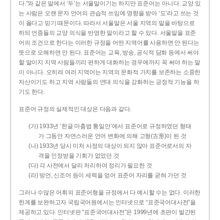
다.”와 같은 말에서 ‘두’는 서울말이기는 하지만 표준어는 아니다. 교양 있
는 사람은 오랜 문자 언어의 관습적 쓰임에 영향을 받아 ‘도’라고 쓰는 것
이 옳다고 믿기 때문이다. 따라서 서울말은 서울 지역의 말을 바탕으로
하되 언중들의 교양 의식을 반영한 말이라고 할 수 있다. 서울말을 표준
어의 조건으로 한다는 이러한 규정을 어떤 지역어를 사용하면 안 된다는
뜻으로 오해하면 안 된다. 표준어는 교육, 방송, 공식적 담화 등에서 써야
할 말이지 지역 사람들끼리 편하게 대화하는 경우에까지 꼭 써야 하는 말
이 아니다. 오히려 여러 지역어는 지역의 문화적 가치를 보존하는 소중한
자산이기도 하고 지역 사람들의 연대 의식을 강화하는 긍정적 기능을 하
기도 한다.
표준어 규정의 실제적인 대상은 다음과 같다.
(가) 1933년 ‘한글 마춤법 통일안’에서 표준어로 규정하였던 형태
가 그동안 자연스러운 언어 변화에 의해 고형(古形)이 된 것
(나) 1933년 당시 미처 사정의 대상이 되지 않아 표준어로서의 자
격을 인정받을 기회가 없었던 것
(다) 각 사전에서 달리 처리하여 정리가 필요한 것
(라) 방언, 신조어 등이 세력을 얻어 표준어 자리를 굳혀 가던 것
그러나 수많은 어휘의 표준어형을 규정에서 다 예시할 수는 없다. 이러한
한계를 보완하고자 국립국어원에서는 인터넷으로 “표준국어대사전”을
제공하고 있다. 인터넷판 “표준국어대사전”은 1999년에 초판이 발간된