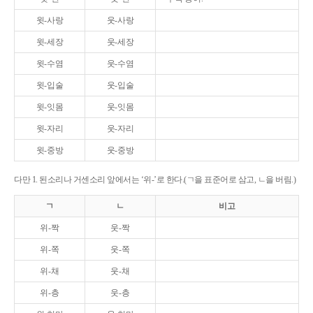
윗-사랑
웃-사랑
윗-세장
웃-세장
윗-수염
웃-수염
윗-입술
웃-입술
윗-잇몸
웃-잇몸
윗-자리
웃-자리
윗-중방
웃-중방
다만 1. 된소리나 거센소리 앞에서는 ‘위-’로 한다.(ㄱ을 표준어로 삼고, ㄴ을 버림.)
ㄱ
ㄴ
비고
위-짝
웃-짝
위-쪽
웃-쪽
위-채
웃-채
위-층
웃-층