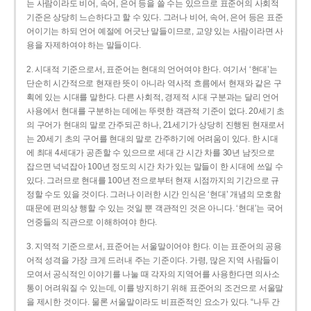
는 사람이라도 비어, 속어, 은어 등을 쓸 수는 있으므로 표준어의 사회적
기준은 상당히 느슨하다고 할 수 있다. 그러나 비어, 속어, 은어 등은 표준
어이기는 하되 언어 예절에 어긋난 말들이므로, 교양 있는 사람이라면 사
용을 자제하여야 하는 말들이다.
2. 시대적 기준으로서, 표준어는 현대의 언어여야 한다. 여기서 ‘현대’는
단순히 시간적으로 현재란 뜻이 아니라 역사적 흐름에서 현재와 같은 구
획에 있는 시대를 말한다. 다른 사회적, 경제적 시대 구분과는 달리 언어
사용에서 현대를 구분하는 데에는 뚜렷한 객관적 기준이 없다. 20세기 초
의 구어가 현대의 말로 간주되곤 하나, 21세기가 상당히 진행된 현재로서
는 20세기 초의 구어를 현대의 말로 간주하기에 어려움이 있다. 한 시대
에 최대 4세대가 공존할 수 있으므로 세대 간 시간 차를 30년 남짓으로
잡으면 넉넉잡아 100년 정도의 시간 차가 있는 말들이 한 시대에 쓰일 수
있다. 그러므로 현대를 100년 전으로부터 현재 시점까지의 기간으로 규
정할 수도 있을 것이다. 그러나 이러한 시간 인식은 ‘현대’ 개념의 모호함
때문에 편의상 행할 수 있는 것일 뿐 객관적인 것은 아니다. ‘현대’는 국어
언중들의 직관으로 이해하여야 한다.
3. 지역적 기준으로서, 표준어는 서울말이어야 한다. 이는 표준어의 공용
어적 성격을 가장 크게 드러내 주는 기준이다. 가령, 많은 지역 사람들이
모여서 공식적인 이야기를 나눌 때 각자의 지역어를 사용한다면 의사소
통이 어려워질 수 있는데, 이를 방지하기 위해 표준어의 조건으로 서울말
을 제시한 것이다. 물론 서울말이라도 비표준적인 요소가 있다. “나두 간