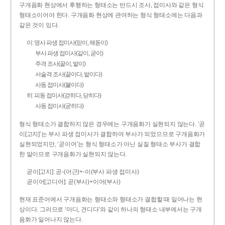
구개음화 현상에서 후행하는 형태소는 반드시 조사, 접미사와 같은 형식
형태소이어야 한다. 구개음화 현상에 관여하는 형식 형태소에는 다음과
같은 것이 있다.
이: 명사 파생 접미사(맏이, 해돋이)
부사 파생 접미사(같이, 굳이)
주격 조사(끝이, 밭이)
서술격 조사(끝이다, 밭이다)
사동 접미사(붙이다)
히: 피동 접미사(걷히다, 닫히다)
사동 접미사(굳히다)
형식 형태소가 결합하지 않은 경우에는 구개음화가 실현되지 않는다. ‘곧
이[고지]’는 부사 파생 접미사가 결합하여 부사가 되었으므로 구개음화가
실현되었지만, ‘곧이어’는 형식 형태소가 아닌 실질 형태소 부사가 결합
한 말이므로 구개음화가 실현되지 않는다.
곧이[고지]: 곧-­(어근)+­-이(부사 파생 접미사)
곧이어[고디어]: 곧(부사)+이어(부사)
현재 표준어에서 구개음화는 형태소와 형태소가 결합할 때 일어나는 현
상이다. 그러므로 ‘마디, 견디다’와 같이 하나의 형태소 내부에서는 구개
음화가 일어나지 않는다.