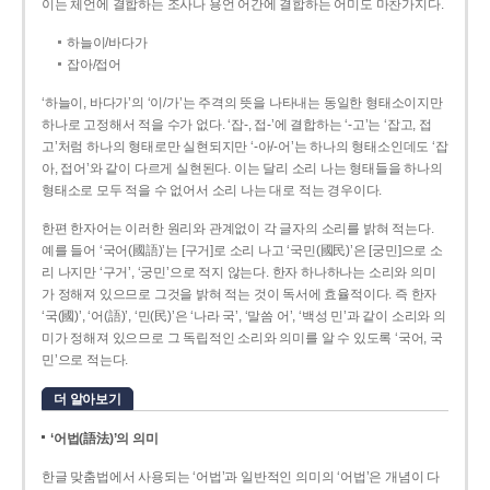
이는 체언에 결합하는 조사나 용언 어간에 결합하는 어미도 마찬가지다.
하늘이/바다가
잡아/접어
‘하늘이, 바다가’의 ‘이/가’는 주격의 뜻을 나타내는 동일한 형태소이지만
하나로 고정해서 적을 수가 없다. ‘잡-, 접-’에 결합하는 ‘-고’는 ‘잡고, 접
고’처럼 하나의 형태로만 실현되지만 ‘-아/-어’는 하나의 형태소인데도 ‘잡
아, 접어’와 같이 다르게 실현된다. 이는 달리 소리 나는 형태들을 하나의
형태소로 모두 적을 수 없어서 소리 나는 대로 적는 경우이다.
한편 한자어는 이러한 원리와 관계없이 각 글자의 소리를 밝혀 적는다.
예를 들어 ‘국어(國語)’는 [구거]로 소리 나고 ‘국민(國民)’은 [궁민]으로 소
리 나지만 ‘구거’, ‘궁민’으로 적지 않는다. 한자 하나하나는 소리와 의미
가 정해져 있으므로 그것을 밝혀 적는 것이 독서에 효율적이다. 즉 한자
‘국(國)’, ‘어(語)’, ‘민(民)’은 ‘나라 국’, ‘말씀 어’, ‘백성 민’과 같이 소리와 의
미가 정해져 있으므로 그 독립적인 소리와 의미를 알 수 있도록 ‘국어, 국
민’으로 적는다.
더 알아보기
‘어법(語法)’의 의미
한글 맞춤법에서 사용되는 ‘어법’과 일반적인 의미의 ‘어법’은 개념이 다