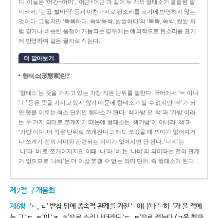
다. 이들은 ‘어간+어미’, ‘어근+어근’과 같이 두 개의 형태소가 결합된 말
이라서, ‘눈곱, 발바닥’ 등과 마찬가지로 된소리를 표기에 반영하지 않는
것이다. 그렇지만 ‘똑똑하다, 쓱싹쓱싹, 쌉쌀하다’의 ‘똑똑, 쓱싹, 쌉쌀’처
럼 같거나 비슷한 음절이 거듭되는 경우에는 예외적으로 된소리를 표기
에 반영하여 같은 글자로 적는다.
더 알아보기
형태소(形態素)란?
‘형태소’는 뜻을 가지고 있는 가장 작은 단위를 말한다. 국어에서 ‘ㅂ’이나
‘ㅣ’ 등은 뜻을 가지고 있지 않기 때문에 형태소가 될 수 없지만 ‘비’가 되
면 뜻을 이루는 최소 단위인 형태소가 된다. ‘책가방’은 ‘책’과 ‘가방’이라
는 두 가지 의미로 쪼개지기 때문에 형태소는 ‘책가방’이 아니라 ‘책’과
‘가방’이다. 더 작은 단위로 쪼개진다고 해도 쪼갰을 때 의미가 없어지거
나 쪼개기 전의 의미와 관련되는 의미가 없어지면 안 된다. ‘나비’는
‘나’와 ‘비’로 쪼개어지지만 이때 ‘나’와 ‘비’는 ‘나비’의 의미와는 전혀 관계
가 없으므로 ‘나비’는 더 이상 쪼갤 수 없는 의미 단위, 즉 형태소가 된다.
제2절 구개음화
제6항
‘ㄷ, ㅌ’ 받침 뒤에 종속적 관계를 가진 ‘- 이(-)’나 ‘- 히 -’가 올 적에
는 그 ‘ㄷ, ㅌ’이 ‘ㅈ, ㅊ’으로 소리 나더라도 ‘ㄷ, ㅌ’으로 적는다.(ㄱ을 취하