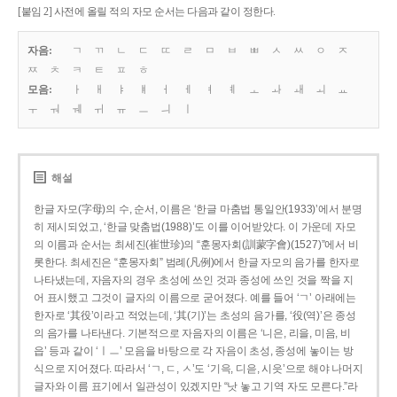
[붙임 2] 사전에 올릴 적의 자모 순서는 다음과 같이 정한다.
자음:
ㄱ
ㄲ
ㄴ
ㄷ
ㄸ
ㄹ
ㅁ
ㅂ
ㅃ
ㅅ
ㅆ
ㅇ
ㅈ
ㅉ
ㅊ
ㅋ
ㅌ
ㅍ
ㅎ
모음:
ㅏ
ㅐ
ㅑ
ㅒ
ㅓ
ㅔ
ㅕ
ㅖ
ㅗ
ㅘ
ㅙ
ㅚ
ㅛ
ㅜ
ㅝ
ㅞ
ㅟ
ㅠ
ㅡ
ㅢ
ㅣ
해설
한글 자모(字母)의 수, 순서, 이름은 ‘한글 마춤법 통일안(1933)’에서 분명
히 제시되었고, ‘한글 맞춤법(1988)’도 이를 이어받았다. 이 가운데 자모
의 이름과 순서는 최세진(崔世珍)의 “훈몽자회(訓蒙字會)(1527)”에서 비
롯한다. 최세진은 “훈몽자회” 범례(凡例)에서 한글 자모의 음가를 한자로
나타냈는데, 자음자의 경우 초성에 쓰인 것과 종성에 쓰인 것을 짝을 지
어 표시했고 그것이 글자의 이름으로 굳어졌다. 예를 들어 ‘ㄱ’ 아래에는
한자로 ‘其役’이라고 적었는데, ‘其(기)’는 초성의 음가를, ‘役(역)’은 종성
의 음가를 나타낸다. 기본적으로 자음자의 이름은 ‘니은, 리을, 미음, 비
읍’ 등과 같이 ‘ㅣㅡ’ 모음을 바탕으로 각 자음이 초성, 종성에 놓이는 방
식으로 지어졌다. 따라서 ‘ㄱ, ㄷ, ㅅ’도 ‘기윽, 디읃, 시읏’으로 해야 나머지
글자와 이름 표기에서 일관성이 있겠지만 “낫 놓고 기역 자도 모른다.”라