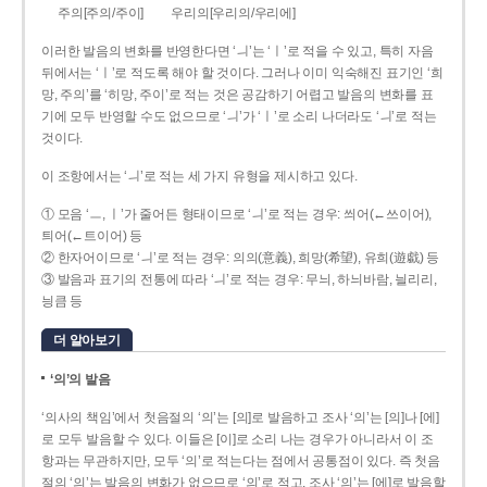
주의[주의/주이]
우리의[우리의/우리에]
이러한 발음의 변화를 반영한다면 ‘ㅢ’는 ‘ㅣ’로 적을 수 있고, 특히 자음
뒤에서는 ‘ㅣ’로 적도록 해야 할 것이다. 그러나 이미 익숙해진 표기인 ‘희
망, 주의’를 ‘히망, 주이’로 적는 것은 공감하기 어렵고 발음의 변화를 표
기에 모두 반영할 수도 없으므로 ‘ㅢ’가 ‘ㅣ’로 소리 나더라도 ‘ㅢ’로 적는
것이다.
이 조항에서는 ‘ㅢ’로 적는 세 가지 유형을 제시하고 있다.
① 모음 ‘ㅡ, ㅣ’가 줄어든 형태이므로 ‘ㅢ’로 적는 경우: 씌어(←쓰이어),
틔어(←트이어) 등
② 한자어이므로 ‘ㅢ’로 적는 경우: 의의(意義), 희망(希望), 유희(遊戱) 등
③ 발음과 표기의 전통에 따라 ‘ㅢ’로 적는 경우: 무늬, 하늬바람, 늴리리,
닁큼 등
더 알아보기
‘의’의 발음
‘의사의 책임’에서 첫음절의 ‘의’는 [의]로 발음하고 조사 ‘의’는 [의]나 [에]
로 모두 발음할 수 있다. 이들은 [이]로 소리 나는 경우가 아니라서 이 조
항과는 무관하지만, 모두 ‘의’로 적는다는 점에서 공통점이 있다. 즉 첫음
절의 ‘의’는 발음의 변화가 없으므로 ‘의’로 적고, 조사 ‘의’는 [에]로 발음할