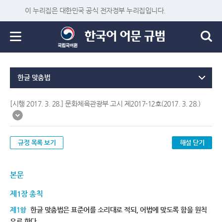
이 누리집은 대한민국 공식 전자정부 누리집입니다.
한글 맞춤법
[시행 2017. 3. 28.] 문화체육관광부 고시 제2017-12호(2017. 3. 28.)
규정 목록 보기
해설 닫기
본문
제1장 총칙
제1항
한글 맞춤법은 표준어를 소리대로 적되, 어법에 맞도록 함을 원칙
으로 한다.