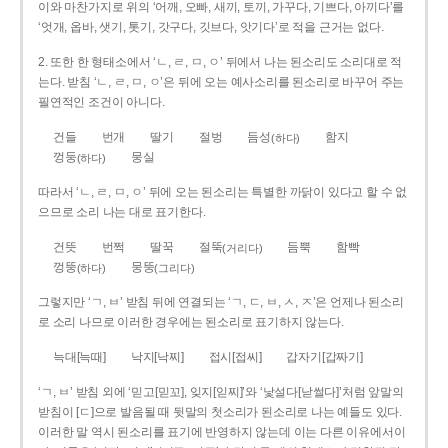
이와 마찬가지로 위의 ‘어깨, 오빠, 새끼, 토끼, 가꾸다, 기쁘다, 아끼다’를
‘엇개, 옵바, 샛기, 톳기, 갓구다, 깃브다, 앗기다’로 적을 근거는 없다.
2. 또한 한 형태소에서 ‘ㄴ, ㄹ, ㅁ, ㅇ’ 뒤에서 나는 된소리도 소리대로 적
는다. 받침 ‘ㄴ, ㄹ, ㅁ, ㅇ’은 뒤에 오는 예사소리를 된소리로 바꾸어 주는
필연적인 조건이 아니다.
건들
번개
딸기
절벙
듬성
함지
(하다)
껑둥
뭉실
(하다)
따라서 ‘ㄴ, ㄹ, ㅁ, ㅇ’ 뒤에 오는 된소리는 특별한 까닭이 있다고 할 수 없
으므로 소리 나는 대로 표기한다.
건뜻
번쩍
딸꾹
절뚝
듬뿍
함빡
(거리다)
껑뚱
뭉뚱
(하다)
(그리다)
그렇지만 ‘ㄱ, ㅂ’ 받침 뒤에 연결되는 ‘ㄱ, ㄷ, ㅂ, ㅅ, ㅈ’은 언제나 된소리
로 소리 나므로 이러한 경우에는 된소리로 표기하지 않는다.
늑대[늑때]
낙지[낙찌]
접시[접씨]
갑자기[갑짜기]
‘ㄱ, ㅂ’ 받침 외에 ‘믿고[믿꼬], 잊지[읻찌]’와 ‘낯설다[낟썰다]’처럼 앞말의
받침이 [ㄷ]으로 발음될 때 뒷말의 첫소리가 된소리로 나는 예들도 있다.
이러한 말 역시 된소리를 표기에 반영하지 않는데 이는 다른 이유에서이