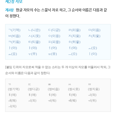
제2장 자모
제4항
한글 자모의 수는 스물넉 자로 하고, 그 순서와 이름은 다음과 같
이 정한다.
ㄱ(기역)
ㄴ(니은)
ㄷ(디귿)
ㄹ(리을)
ㅁ(미음)
ㅂ(비읍)
ㅅ(시옷)
ㅇ(이응)
ㅈ(지읒)
ㅊ(치읓)
ㅋ(키읔)
ㅌ(티읕)
ㅍ(피읖)
ㅎ(히읗)
ㅏ(아)
ㅑ(야)
ㅓ(어)
ㅕ(여)
ㅗ(오)
ㅛ(요)
ㅜ(우)
ㅠ(유)
ㅡ(으)
ㅣ(이)
[붙임 1] 위의 자모로써 적을 수 없는 소리는 두 개 이상의 자모를 어울러서 적되, 그
순서와 이름은 다음과 같이 정한다.
ㄲ
ㄸ
ㅃ
ㅆ
ㅉ
(쌍기역)
(쌍디귿)
(쌍비읍)
(쌍시옷)
(쌍지읒)
ㅐ(애)
ㅒ(얘)
ㅔ(에)
ㅖ(예)
ㅘ(와)
ㅙ(왜)
ㅚ(외)
ㅝ(워)
ㅞ(웨)
ㅟ(위)
ㅢ(의)