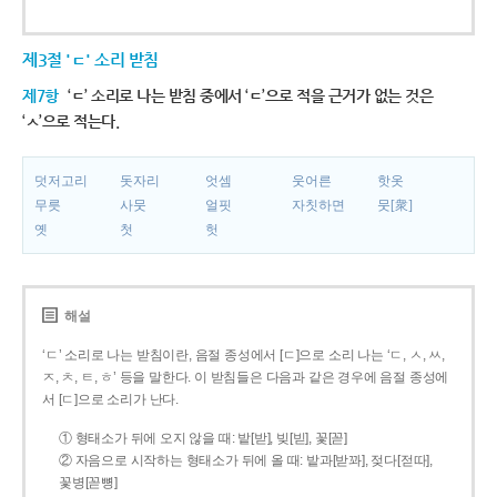
제3절 'ㄷ' 소리 받침
제7항
‘ㄷ’ 소리로 나는 받침 중에서 ‘ㄷ’으로 적을 근거가 없는 것은
‘ㅅ’으로 적는다.
덧저고리
돗자리
엇셈
웃어른
핫옷
무릇
사뭇
얼핏
자칫하면
뭇[衆]
옛
첫
헛
해설
‘ㄷ’ 소리로 나는 받침이란, 음절 종성에서 [ㄷ]으로 소리 나는 ‘ㄷ, ㅅ, ㅆ,
ㅈ, ㅊ, ㅌ, ㅎ’ 등을 말한다. 이 받침들은 다음과 같은 경우에 음절 종성에
서 [ㄷ]으로 소리가 난다.
① 형태소가 뒤에 오지 않을 때: 밭[받], 빚[빋], 꽃[꼳]
② 자음으로 시작하는 형태소가 뒤에 올 때: 밭과[받꽈], 젖다[젇따],
꽃병[꼳뼝]