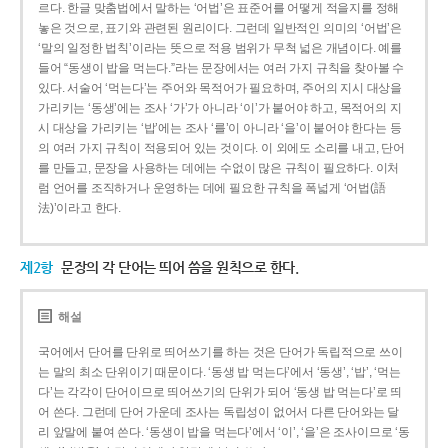
르다. 한글 맞춤법에서 말하는 ‘어법’은 표준어를 어떻게 적을지를 정해
놓은 것으로, 표기와 관련된 원리이다. 그런데 일반적인 의미의 ‘어법’은
‘말의 일정한 법칙’이라는 뜻으로 적용 범위가 무척 넓은 개념이다. 예를
들어 “동생이 밥을 먹는다.”라는 문장에서는 여러 가지 규칙을 찾아볼 수
있다. 서술어 ‘먹는다’는 주어와 목적어가 필요하며, 주어의 지시 대상을
가리키는 ‘동생’에는 조사 ‘가’가 아니라 ‘이’가 붙어야 하고, 목적어의 지
시 대상을 가리키는 ‘밥’에는 조사 ‘를’이 아니라 ‘을’이 붙어야 한다는 등
의 여러 가지 규칙이 적용되어 있는 것이다. 이 외에도 소리를 내고, 단어
를 만들고, 문장을 사용하는 데에는 수없이 많은 규칙이 필요하다. 이처
럼 언어를 조직하거나 운영하는 데에 필요한 규칙을 폭넓게 ‘어법(語
法)’이라고 한다.
제2항
문장의 각 단어는 띄어 씀을 원칙으로 한다.
해설
국어에서 단어를 단위로 띄어쓰기를 하는 것은 단어가 독립적으로 쓰이
는 말의 최소 단위이기 때문이다. ‘동생 밥 먹는다’에서 ‘동생’, ‘밥’, ‘먹는
다’는 각각이 단어이므로 띄어쓰기의 단위가 되어 ‘동생 밥 먹는다’로 띄
어 쓴다. 그런데 단어 가운데 조사는 독립성이 없어서 다른 단어와는 달
리 앞말에 붙여 쓴다. ‘동생이 밥을 먹는다’에서 ‘이’, ‘을’은 조사이므로 ‘동