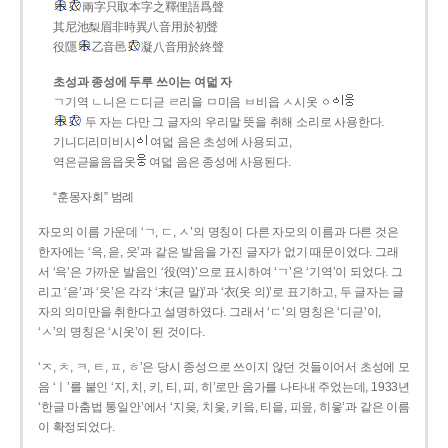
兩字只取本字之釋俚語爲聲
其尼池梨眉非時異八音用於初聲
役隱
乙音邑
凝八音用於終聲
초성과 종성에 두루 쓰이는 여덟 자
ㄱ기역 ㄴ니은 ㄷ디귿 ㄹ리을 ㅁ미음 ㅂ비읍 ㅅ시옷 ㆁ
두 자는 다만 그 글자의 우리말 뜻을 취해 소리로 사용한다.
기니디리미비시
여덟 음은 초성에 사용되고,
역은귿을음읍옷
여덟 음은 종성에 사용된다.
“훈몽자회” 범례
자모의 이름 가운데 ‘ㄱ, ㄷ, ㅅ’의 명칭이 다른 자모의 이름과 다른 것은
한자에는 ‘윽, 읃, 읏’과 같은 발음을 가진 글자가 없기 때문이었다. 그래
서 ‘윽’은 가까운 발음인 ‘役(역)’으로 표시하여 ‘ㄱ’은 ‘기역’이 되었다. 그
리고 ‘읃’과 ‘읏’은 각각 ‘末(귿 말)’과 ‘衣(옷 의)’로 표기하고, 두 글자는 글
자의 의미만을 취한다고 설명하였다. 그래서 ‘ㄷ’의 명칭은 ‘디귿’이,
‘ㅅ’의 명칭은 ‘시옷’이 된 것이다.
‘ㅈ, ㅊ, ㅋ, ㅌ, ㅍ, ㅎ’은 당시 종성으로 쓰이지 않던 것들이어서 초성에 모
음 ‘ㅣ’를 붙인 ‘지, 치, 키, 티, 피, 히’로만 음가를 나타내 주었는데, 1933년
‘한글 마춤법 통일안’에서 ‘지읒, 치읓, 키읔, 티읕, 피읖, 히읗’과 같은 이름
이 확정되었다.