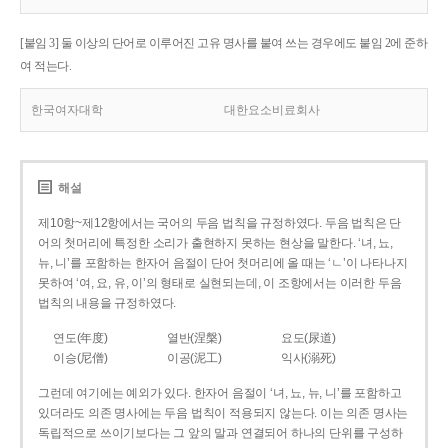
[붙임 3] 둘 이상의 단어로 이루어진 고유 명사를 붙여 쓰는 경우에도 붙임 2에 준하
여 적는다.
한국여자대학
대한요소비료회사
해설
제10항~제12항에서는 국어의 두음 법칙을 규정하였다. 두음 법칙은 단
어의 첫머리에 특정한 소리가 출현하지 못하는 현상을 말한다. ‘녀, 뇨,
뉴, 니’를 포함하는 한자어 음절이 단어 첫머리에 올 때는 ‘ㄴ’이 나타나지
못하여 ‘여, 요, 유, 이’의 형태로 실현되는데, 이 조항에서는 이러한 두음
법칙의 내용을 규정하였다.
연도(年度)
열반(涅槃)
요도(尿道)
이승(尼僧)
이공(泥工)
익사(溺死)
그런데 여기에는 예외가 있다. 한자어 음절이 ‘녀, 뇨, 뉴, 니’를 포함하고
있더라도 의존 명사에는 두음 법칙이 적용되지 않는다. 이는 의존 명사는
독립적으로 쓰이기보다는 그 앞의 말과 연결되어 하나의 단위를 구성하