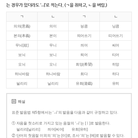
는 경우가 있더라도 ‘ㅢ’로 적는다. (ㄱ을 취하고, ㄴ을 버림.)
ㄱ
ㄴ
ㄱ
ㄴ
의의(意義)
의이
닁큼
닝큼
본의(本義)
본이
띄어쓰기
띠어쓰기
무늬[紋]
무니
씌어
씨어
보늬
보니
틔어
티어
오늬
오니
희망(希望)
히망
하늬바람
하니바람
희다
히다
늴리리
닐리리
유희(遊戱)
유히
해설
표준 발음법 제5항에서는 ‘ㅢ’의 발음을 다음과 같이 규정하고 있다.
① 자음을 첫소리로 가지고 있는 음절의 ‘ㅢ’는 [ㅣ]로 발음한다.
늴리리[닐리리]
씌어[씨어]
유희[유히]
② 단어의 첫음절 이외의 ‘의’는 [이]로, 조사 ‘의’는 [에]로 발음할 수 있다.