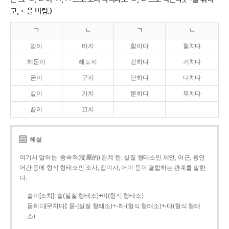
고, ㄴ을 버림.)
ㄱ
ㄴ
ㄱ
ㄴ
맏이
마지
핥이다
할치다
해돋이
해도지
걷히다
거치다
굳이
구지
닫히다
다치다
같이
가치
묻히다
무치다
끝이
끄치
해설
여기서 말하는 ‘종속적(從屬的) 관계’란, 실질 형태소인 체언, 어근, 용언
어간 등에 형식 형태소인 조사, 접미사, 어미 등이 결합하는 관계를 말한
다.
솥이[소치]: 솥(실질 형태소)+이(형식 형태소)
묻히다[무치다]: 묻­-(실질 형태소)+­-히­-(형식 형태소)+-다(형식 형태
소)