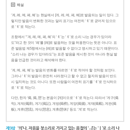
해설
‘계, 례, 몌, 폐, 혜’는 현실에서 [게, 레, 메, 페, 헤]로 발음되는 일이 있다. 그
렇지만 발음이 변화한 것과는 달리 표기는 여전히 ‘ㅖ’로 굳어져 있으므
로 ‘ㅖ’로 적는다.
조항에서 “‘계, 례, 몌, 폐, 혜’의 ‘ㅖ’는 ‘ㅔ’로 소리 나는 경우가 있더라
도”라고 한 것이 ‘례’를 [레]로 발음하는 것을 허용한다는 뜻은 아니다. 표
준 발음법 제5항에서는 [레]로 발음할 수 없다고 명시하고 있기 때문이다.
“소리 나는 경우가 있더라도”는 표준 발음을 제시한 것이 아니라 현실 발
음을 언급한 것이라고 해석해야 한다.
‘계, 몌, 폐, 혜’는 발음의 변화를 따르면 ‘ㅔ’로 적어야 할 것처럼 보인다.
그러나 ‘ㅖ’의 발음이 완전히 사라졌다고 할 수 없고 철자와 발음이 반드
시 일치하는 것도 아니다. 또한 사람들이 여전히 표기를 ‘ㅖ’로 인식하므
로 ‘ㅖ’로 적는다.
다만, 한자 ‘偈, 揭, 憩’는 본음이 [게]이므로 ‘ㅔ’로 적는다. 따라서 ‘게구(偈
句), 게제(偈諦), 게기(揭記), 게방(揭榜), 게양(揭揚), 게재(揭載), 게판(揭
板), 게류(憩流), 게식(憩息), 게휴(憩休)’ 등도 ‘게’로 적는다.
제9항
‘의’나, 자음을 첫소리로 가지고 있는 음절의 ‘ㅢ’는 ‘ㅣ’로 소리 나