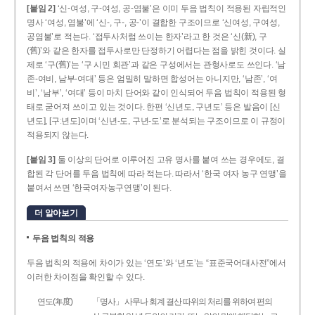
[붙임 2]
‘신-여성, 구-여성, 공-염불’은 이미 두음 법칙이 적용된 자립적인
명사 ‘여성, 염불’에 ‘신-, 구-, 공-’이 결합한 구조이므로 ‘신여성, 구여성,
공염불’로 적는다. ‘접두사처럼 쓰이는 한자’라고 한 것은 ‘신(新), 구
(舊)’와 같은 한자를 접두사로만 단정하기 어렵다는 점을 밝힌 것이다. 실
제로 ‘구(舊)’는 ‘구 시민 회관’과 같은 구성에서는 관형사로도 쓰인다. ‘남
존­-여비, 남부-­여대’ 등은 엄밀히 말하면 합성어는 아니지만, ‘남존’, ‘여
비’, ‘남부’, ‘여대’ 등이 마치 단어와 같이 인식되어 두음 법칙이 적용된 형
태로 굳어져 쓰이고 있는 것이다. 한편 ‘신년도, 구년도’ 등은 발음이 [신
년도], [구ː년도]이며 ‘신년­-도, 구년-­도’로 분석되는 구조이므로 이 규정이
적용되지 않는다.
[붙임 3]
둘 이상의 단어로 이루어진 고유 명사를 붙여 쓰는 경우에도, 결
합된 각 단어를 두음 법칙에 따라 적는다. 따라서 ‘한국 여자 농구 연맹’을
붙여서 쓰면 ‘한국여자농구연맹’이 된다.
더 알아보기
두음 법칙의 적용
두음 법칙의 적용에 차이가 있는 ‘연도’와 ‘년도’는 “표준국어대사전”에서
이러한 차이점을 확인할 수 있다.
연도(年度)
「명사」 사무나 회계 결산 따위의 처리를 위하여 편의