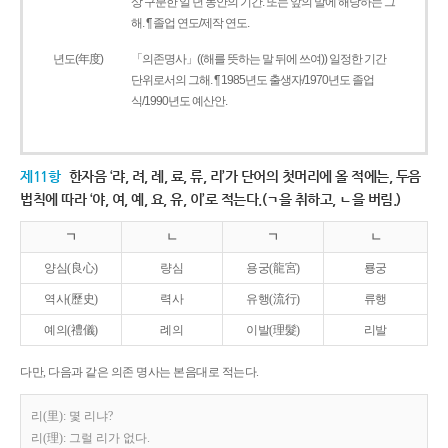
상 구분한 일 년 동안의 기간. 또는 앞의 말에 해당하는 그
해. ¶ 졸업 연도/제작 연도.
년도(年度)
「의존명사」((해를 뜻하는 말 뒤에 쓰여)) 일정한 기간
단위로서의 그해. ¶ 1985년도 출생자/1970년도 졸업
식/1990년도 예산안.
제11항
한자음 ‘랴, 려, 례, 료, 류, 리’가 단어의 첫머리에 올 적에는, 두음
법칙에 따라 ‘야, 여, 예, 요, 유, 이’로 적는다.(ㄱ을 취하고, ㄴ을 버림.)
ㄱ
ㄴ
ㄱ
ㄴ
양심(良心)
량심
용궁(龍宮)
룡궁
역사(歷史)
력사
유행(流行)
류행
예의(禮儀)
례의
이발(理髮)
리발
다만, 다음과 같은 의존 명사는 본음대로 적는다.
리(里): 몇 리냐?
리(理): 그럴 리가 없다.