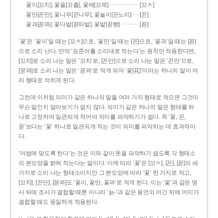
……………
꽃이[꼬치], 꽃을[꼬츨], 꽃에[꼬체]
[꼬ㅊ]
…
꽃만[꼰만], 꽃나무[꼰나무], 꽃놀이[꼰노리]
[꼰]
………
꽃과[꼳꽈], 꽃다발[꼳따발], 꽃밭[꼳빧]
[꼳]
‘꽃’은 ‘꽃이’일 때는 [꼬ㅊ]으로, ‘꽃만’일 때는 [꼰]으로, ‘꽃과’일 때는 [꼳]
으로 소리 난다. 만약 ‘표준어를 소리대로 적는다’는 원칙만 적용한다면,
[꼬치]로 소리 나는 말은 ‘꼬치’로, [꼰만]으로 소리 나는 말은 ‘꼰만’으로,
[꼳꽈]로 소리 나는 말은 ‘꼳꽈’로 적게 되어 ‘꽃[花]’이라는 하나의 말이 여
러 형태로 적히게 된다.
그런데 이처럼 의미가 같은 하나의 말을 여러 가지 형태로 적으면 그것이
무슨 말인지 알아보기가 쉽지 않다. 의미가 같은 하나의 말은 형태를 하
나로 고정하여 일관되게 적어야 의미를 파악하기가 쉽다. 즉 ‘꽃, 꼰,
꼳’보다는 ‘꽃’ 하나로 일관되게 적는 것이 의미를 파악하는 데 효과적이
다.
‘어법에 맞도록 한다’는 것은 이와 같이 뜻을 파악하기 쉽도록 각 형태소
의 본모양을 밝혀 적는다는 말이다. 이에 따라 ‘꽃’은 [꼬ㅊ], [꼰], [꼳]의 세
가지로 소리 나는 형태소이지만 그 본모양에 따라 ‘꽃’ 한 가지로 적고,
[꼬치], [꼰만], [꼳꽈]도 ‘꽃이, 꽃만, 꽃과’로 적게 된다. 이는 ‘꽃’과 같은 명
사 뒤에 조사가 결합할 때뿐 아니라 ‘늙-’과 같은 용언의 어간 뒤에 어미가
결합할 때도 동일하게 적용된다.