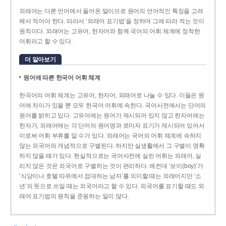
외래어는 다른 언어에서 들어온 말이므로 원어의 언어적인 특징을 고려
해서 적어야 한다. 따라서 ‘외래어 표기법’을 정하여 그에 따라 적는 것이
원칙이다. 외래어는 고유어, 한자어와 함께 국어의 어휘 체계에 정착한
어휘라고 할 수 있다.
더 알아보기
원어에 따른 한국어 어휘 체계
한국어의 어휘 체계는 고유어, 한자어, 외래어로 나눌 수 있다. 이들은 원
어에 차이가 있을 뿐 모두 한국어 어휘에 속한다. 국어사전에서는 단어의
원어를 밝히고 있다. 고유어에는 원어가 제시되어 있지 않고 한자어에는
한자가, 외래어에는 각 단어의 원어명과 로마자 표기가 제시되어 있어서
이로써 어휘 부류를 알 수가 있다. 외래어는 국어의 어휘 체계에 속하지
않는 외국어와 개념적으로 구별된다. 하지만 실생활에서 그 구별이 명확
하지 않을 때가 있다. 현실적으로는 국어사전에 실린 어휘는 외래어, 실
리지 않은 것은 외국어로 구별하는 것이 편리하다. 예컨대 ‘보이(boy)’가
‘식당이나 호텔 따위에서 접대하는 남자’를 의미할 때는 외래어지만 ‘소
년’의 뜻으로 쓰일 때는 외국어라고 할 수 있다. 외국어를 표기할 때도 외
래어 표기법의 원칙을 준용하는 일이 많다.