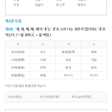
자칫
짓밟다
풋고추
햇곡식
제4절 모음
제8항
‘계, 례, 몌, 폐, 혜’의 ‘ㅖ’는 ‘ㅔ’로 소리 나는 경우가 있더라도 ‘ㅖ’로
적는다. (ㄱ을 취하고, ㄴ을 버림.)
ㄱ
ㄴ
ㄱ
ㄴ
계수(桂樹)
게수
혜택(惠澤)
헤택
사례(謝禮)
사레
계집
게집
연몌(連袂)
연메
핑계
핑게
폐품(廢品)
페품
계시다
게시다
다만, 다음 말은 본음대로 적는다.
게송(偈頌)
게시판(揭示板)
휴게실(休憩室)