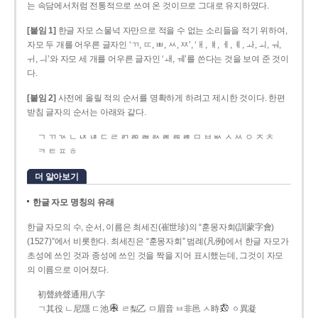
는 속담에서처럼 전통적으로 쓰여 온 것이므로 그대로 유지하였다.
[붙임 1]
한글 자모 스물넉 자만으로 적을 수 없는 소리들을 적기 위하여,
자모 두 개를 어우른 글자인 ‘ㄲ, ㄸ, ㅃ, ㅆ, ㅉ’, ‘ㅐ, ㅒ, ㅔ, ㅖ, ㅘ, ㅚ, ㅝ,
ㅟ, ㅢ’와 자모 세 개를 어우른 글자인 ‘ㅙ, ㅞ’를 쓴다는 것을 보여 준 것이
다.
[붙임 2]
사전에 올릴 적의 순서를 명확하게 하려고 제시한 것이다. 한편
받침 글자의 순서는 아래와 같다.
ㄱ ㄲ ㄳ ㄴ ㄵ ㄶ ㄷ ㄹ ㄺ ㄻ ㄼ ㄽ ㄾ ㄿ ㅀ ㅁ ㅂ ㅄ ㅅ ㅆ ㅇ ㅈ ㅊ
ㅋ ㅌ ㅍ ㅎ
더 알아보기
한글 자모 명칭의 유래
한글 자모의 수, 순서, 이름은 최세진(崔世珍)의 “훈몽자회(訓蒙字會)
(1527)”에서 비롯한다. 최세진은 “훈몽자회” 범례(凡例)에서 한글 자모가
초성에 쓰인 것과 종성에 쓰인 것을 짝을 지어 표시했는데, 그것이 자모
의 이름으로 이어졌다.
初聲終聲通用八字
ㄱ其役 ㄴ尼隱 ㄷ池
ㄹ梨乙 ㅁ眉音 ㅂ非邑 ㅅ時
ㆁ異凝