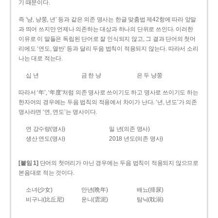
기 때문이다.
즉 ‘냥, 냥쭝, 년’ 등과 같은 의존 명사는 한글 맞춤법 제42항에 따라 앞말
과 띄어 쓰지만 언제나 의존하는 대상과 하나의 단위로 쓰인다. 이러한
이유로 이 말들은 독립된 단어로 잘 인식되지 않고, 그 결과 단어의 첫머
리에도 ‘연도, 열반’ 등과 달리 두음 법칙이 적용되지 않는다. 따라서 소리
나는 대로 적는다.
십 년
금 한 냥
은 두 냥쭝
따라서 ‘年’, ‘年度’처럼 의존 명사로 쓰이기도 하고 명사로 쓰이기도 하는
한자어의 경우에는 두음 법칙의 적용에서 차이가 난다. ‘년, 년도’가 의존
명사라면 ‘연, 연도’는 명사이다.
연 강수량(명사)
일 년(의존 명사)
생산 연도(명사)
2018 년도(의존 명사)
[붙임 1]
단어의 첫머리가 아닌 경우에는 두음 법칙이 적용되지 않으므로
본음대로 적는 것이다.
소녀(少女)
만년(晩年)
배뇨(排尿)
비구니(比丘尼)
운니(雲泥)
탐닉(耽溺)