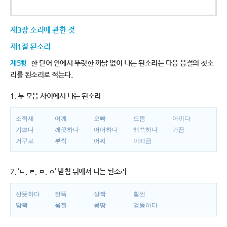
제3장 소리에 관한 것
제1절 된소리
제5항
한 단어 안에서 뚜렷한 까닭 없이 나는 된소리는 다음 음절의 첫소
리를 된소리로 적는다.
1. 두 모음 사이에서 나는 된소리
소쩍새
어깨
오빠
으뜸
아끼다
기쁘다
깨끗하다
어떠하다
해쓱하다
가끔
거꾸로
부썩
어찌
이따금
2. ‘ㄴ, ㄹ, ㅁ, ㅇ’ 받침 뒤에서 나는 된소리
산뜻하다
잔뜩
살짝
훨씬
담뿍
움찔
몽땅
엉뚱하다