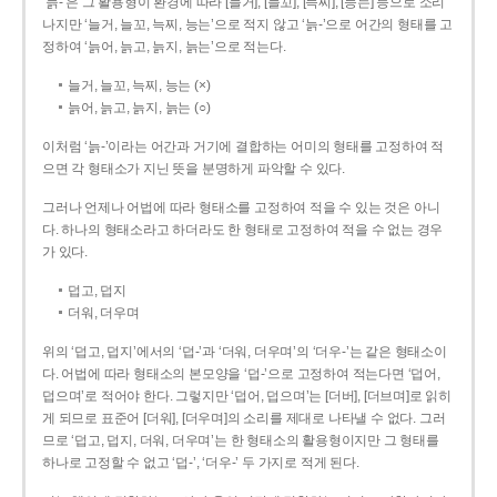
‘늙-’은 그 활용형이 환경에 따라 [늘거], [늘꼬], [늑찌], [능는] 등으로 소리
나지만 ‘늘거, 늘꼬, 늑찌, 능는’으로 적지 않고 ‘늙-’으로 어간의 형태를 고
정하여 ‘늙어, 늙고, 늙지, 늙는’으로 적는다.
늘거, 늘꼬, 늑찌, 능는 (×)
늙어, 늙고, 늙지, 늙는 (○)
이처럼 ‘늙-­’이라는 어간과 거기에 결합하는 어미의 형태를 고정하여 적
으면 각 형태소가 지닌 뜻을 분명하게 파악할 수 있다.
그러나 언제나 어법에 따라 형태소를 고정하여 적을 수 있는 것은 아니
다. 하나의 형태소라고 하더라도 한 형태로 고정하여 적을 수 없는 경우
가 있다.
덥고, 덥지
더워, 더우며
위의 ‘덥고, 덥지’에서의 ‘덥-­’과 ‘더워, 더우며’의 ‘더우-­’는 같은 형태소이
다. 어법에 따라 형태소의 본모양을 ‘덥-­’으로 고정하여 적는다면 ‘덥어,
덥으며’로 적어야 한다. 그렇지만 ‘덥어, 덥으며’는 [더버], [더브며]로 읽히
게 되므로 표준어 [더워], [더우며]의 소리를 제대로 나타낼 수 없다. 그러
므로 ‘덥고, 덥지, 더워, 더우며’는 한 형태소의 활용형이지만 그 형태를
하나로 고정할 수 없고 ‘덥-’, ‘더우-’ 두 가지로 적게 된다.