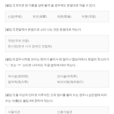
[붙임 2] 외자로 된 이름을 성에 붙여 쓸 경우에도 본음대로 적을 수 있다.
신립(申砬)
최린(崔麟)
채륜(蔡倫)
하륜(河崙)
[붙임 3] 준말에서 본음으로 소리 나는 것은 본음대로 적는다.
국련(국제 연합)
한시련(한국 시각 장애인 연합회)
[붙임 4] 접두사처럼 쓰이는 한자가 붙어서 된 말이나 합성어에서, 뒷말의 첫소리가
‘ㄴ’ 또는 ‘ㄹ’ 소리로 나더라도 두음 법칙에 따라 적는다.
역이용(逆利用)
연이율(年利率)
열역학(熱力學)
해외여행(海外旅行)
[붙임 5] 둘 이상의 단어로 이루어진 고유 명사를 붙여 쓰는 경우나 십진법에 따라
쓰는 수(數)도 붙임 4에 준하여 적는다.
서울여관
신흥이발관