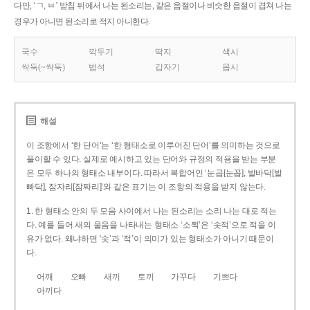
다만, ‘ㄱ, ㅂ’ 받침 뒤에서 나는 된소리는, 같은 음절이나 비슷한 음절이 겹쳐 나는
경우가 아니면 된소리로 적지 아니한다.
국수
깍두기
딱지
색시
싹둑(~싹둑)
법석
갑자기
몹시
해설
이 조항에서 ‘한 단어’는 ‘한 형태소로 이루어진 단어’를 의미하는 것으로
풀이할 수 있다. 실제로 예시하고 있는 단어와 규정의 적용을 받는 부분
은 모두 하나의 형태소 내부이다. 따라서 복합어인 ‘눈곱[눈꼽], 발바닥[발
빠닥], 잠자리[잠짜리]’와 같은 표기는 이 조항의 적용을 받지 않는다.
1. 한 형태소 안의 두 모음 사이에서 나는 된소리는 소리 나는 대로 적는
다. 예를 들어 새의 울음을 나타내는 형태소 ‘소쩍’은 ‘솟적’으로 적을 이
유가 없다. 왜냐하면 ‘솟’과 ‘적’이 의미가 있는 형태소가 아니기 때문이
다.
어깨
오빠
새끼
토끼
가꾸다
기쁘다
아끼다