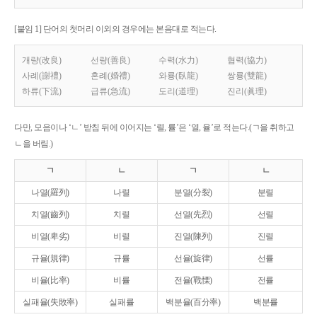
[붙임 1] 단어의 첫머리 이외의 경우에는 본음대로 적는다.
개량(改良)
선량(善良)
수력(水力)
협력(協力)
사례(謝禮)
혼례(婚禮)
와룡(臥龍)
쌍룡(雙龍)
하류(下流)
급류(急流)
도리(道理)
진리(眞理)
다만, 모음이나 ‘ㄴ’ 받침 뒤에 이어지는 ‘렬, 률’은 ‘열, 율’로 적는다.(ㄱ을 취하고
ㄴ을 버림.)
ㄱ
ㄴ
ㄱ
ㄴ
나열(羅列)
나렬
분열(分裂)
분렬
치열(齒列)
치렬
선열(先烈)
선렬
비열(卑劣)
비렬
진열(陳列)
진렬
규율(規律)
규률
선율(旋律)
선률
비율(比率)
비률
전율(戰慄)
전률
실패율(失敗率)
실패률
백분율(百分率)
백분률