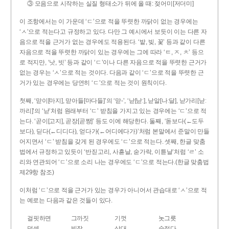
③ 모음으로 시작하는 실질 형태소가 뒤에 올 때: 젖어미[저더미]
이 조항에서는 이 가운데 ‘ㄷ’으로 적을 뚜렷한 까닭이 없는 경우에는
‘ㅅ’으로 적는다고 규정하고 있다. 다만 그 예시에서 보듯이 이는 다른 자
음으로 적을 근거가 없는 경우에도 적용된다. ‘밭, 빚, 꽃’ 등과 같이 다른
자음으로 적을 뚜렷한 까닭이 있는 경우에는 그에 따라 ‘ㅌ, ㅈ, ㅊ’ 등으
로 적지만, ‘낫, 빗’ 등과 같이 ‘ㄷ’이나 다른 자음으로 적을 뚜렷한 근거가
없는 경우는 ‘ㅅ’으로 적는 것이다. 다음과 같이 ‘ㄷ’으로 적을 뚜렷한 근
거가 있는 경우에는 당연히 ‘ㄷ’으로 적는 것이 원칙이다.
첫째, ‘맏이[마지], 맏아들[마다들]’의 ‘맏-’, ‘낟[낟ː], 낟알[나ː달], 낟가리[낟ː
까리]’의 ‘낟’처럼 원래부터 ‘ㄷ’ 받침을 가지고 있는 경우에는 ‘ㄷ’으로 적
는다. ‘곧이[고지], 곧장[곧짱]’ 등도 이에 해당한다. 둘째, ‘돋보다(←도두
보다), 딛다(←디디다), 얻다가(←어디에다가)’처럼 본말에서 준말이 만들
어지면서 ‘ㄷ’ 받침을 갖게 된 경우에도 ‘ㄷ’으로 적는다. 셋째, 한글 맞춤
법에서 규정하고 있듯이 ‘반짇고리, 사흗날, 숟가락, 이튿날’처럼 ‘ㄹ’ 소
리와 연관되어 ‘ㄷ’으로 소리 나는 경우에도 ‘ㄷ’으로 적는다.(한글 맞춤법
제29항 참조)
이처럼 ‘ㄷ’으로 적을 근거가 있는 경우가 아니어서 관습대로 ‘ㅅ’으로 적
는 예로는 다음과 같은 것들이 있다.
걸핏하면
그까짓
기껏
놋그릇
덧셈
빗장
삿대
숫접다