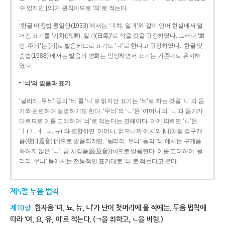
수 있지만 [의]가 원칙이므로 ‘의’로 적는다.
‘한글 마춤법 통일안(1933)’에서는 ‘긔챠, 일긔’와 같이 언어 현실에서 멀
어진 표기를 ‘기차(汽車), 일기(日氣)’로 적을 것을 규정하였다. 그러나 ‘희
망, 주의’는 [의]로 발음되므로 표기도 ‘ㅢ’로 한다고 규정하였다. ‘한글 맞
춤법(1988)’에서는 발음의 변화는 인정하면서 표기는 기존대로 유지하
였다.
‘늬’의 발음과 표기
‘늴리리, 무늬’ 등의 ‘늬’를 ‘니’로 읽지만 표기는 ‘늬’로 하는 것을 ‘ㄴ’의 음
가와 관련하여 설명하기도 한다. ‘무늬’의 ‘ㄴ’은 ‘어머니’의 ‘ㄴ’과 음가가
다르므로 이를 고려하여 ‘늬’로 적는다는 견해이다. 이에 따르면 ‘ㄴ’은
‘ㅣ(ㅑ, ㅕ, ㅛ, ㅠ)’와 결합하면 ‘어머니, 읽으니까’에서의 [니]처럼 경구개
음(硬口蓋音) [ɲ]으로 발음되지만, ‘늴리리, 무늬’ 등의 ‘늬’에서는 구개음
화하지 않은 ‘ㄴ’, 곧 치경음(齒莖音) [n]으로 발음된다. 이를 고려하여 ‘늴
리리, 무늬’ 등에서는 전통적인 표기대로 ‘늬’로 적는다고 본다.
제5절 두음 법칙
제10항
한자음 ‘녀, 뇨, 뉴, 니’가 단어 첫머리에 올 적에는, 두음 법칙에
따라 ‘여, 요, 유, 이’로 적는다. (ㄱ을 취하고, ㄴ을 버림.)