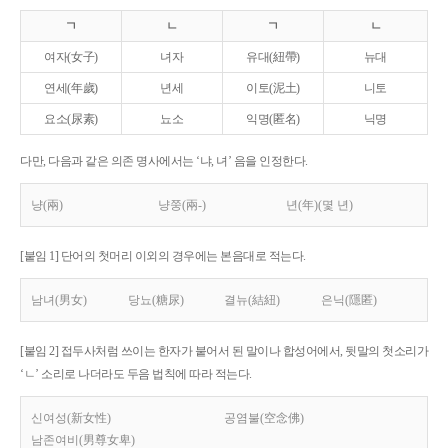
ㄱ
ㄴ
ㄱ
ㄴ
여자(女子)
녀자
유대(紐帶)
뉴대
연세(年歲)
년세
이토(泥土)
니토
요소(尿素)
뇨소
익명(匿名)
닉명
다만, 다음과 같은 의존 명사에서는 ‘냐, 녀’ 음을 인정한다.
냥(兩)
냥쭝(兩-)
년(年)(몇 년)
[붙임 1] 단어의 첫머리 이외의 경우에는 본음대로 적는다.
남녀(男女)
당뇨(糖尿)
결뉴(結紐)
은닉(隱匿)
[붙임 2] 접두사처럼 쓰이는 한자가 붙어서 된 말이나 합성어에서, 뒷말의 첫소리가
‘ㄴ’ 소리로 나더라도 두음 법칙에 따라 적는다.
신여성(新女性)
공염불(空念佛)
남존여비(男尊女卑)