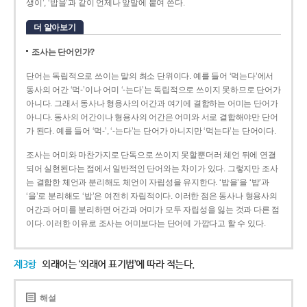
생이’, ‘밥을’과 같이 언제나 앞말에 붙여 쓴다.
더 알아보기
조사는 단어인가?
단어는 독립적으로 쓰이는 말의 최소 단위이다. 예를 들어 ‘먹는다’에서
동사의 어간 ‘먹-­’이나 어미 ‘­-는다’는 독립적으로 쓰이지 못하므로 단어가
아니다. 그래서 동사나 형용사의 어간과 여기에 결합하는 어미는 단어가
아니다. 동사의 어간이나 형용사의 어간은 어미와 서로 결합해야만 단어
가 된다. 예를 들어 ‘먹-’, ‘-는다’는 단어가 아니지만 ‘먹는다’는 단어이다.
조사는 어미와 마찬가지로 단독으로 쓰이지 못할뿐더러 체언 뒤에 연결
되어 실현된다는 점에서 일반적인 단어와는 차이가 있다. 그렇지만 조사
는 결합한 체언과 분리해도 체언이 자립성을 유지한다. ‘밥을’을 ‘밥’과
‘을’로 분리해도 ‘밥’은 여전히 자립적이다. 이러한 점은 동사나 형용사의
어간과 어미를 분리하면 어간과 어미가 모두 자립성을 잃는 것과 다른 점
이다. 이러한 이유로 조사는 어미보다는 단어에 가깝다고 할 수 있다.
제3항
외래어는 ‘외래어 표기법’에 따라 적는다.
해설