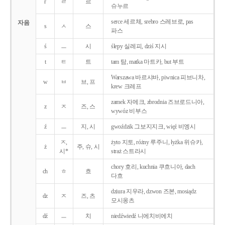
r
ㄹ
르
슈누르
serce 세르체, srebro 스레브로, pas
자음
s
ㅅ
스
파스
ś
ㅡ
시
ślepy 실레피, dziś 지시
t
ㅌ
트
tam 탐, matka 마트카, but 부트
Warszawa 바르샤바, piwnica 피브니차,
w
ㅂ
브, 프
krew 크레프
zamek 자메크, zbrodnia 즈브로드니아,
z
ㅈ
즈, 스
wywóz 비부스
ź
ㅡ
지, 시
gwoździk 그보지지크, więź 비엥시
ㅈ,
żyto 지토, różny 루주니, łyżka 위슈카,
ż
주, 슈, 시
시*
straż 스트라시
chory 호리, kuchnia 쿠흐니아, dach
ch
ㅎ
흐
다흐
dziura 지우라, dzwon 즈본, mosiądz
dz
ㅈ
즈, 츠
모시옹츠
dź
ㅡ
치
niedźwiedź 니에치비에치