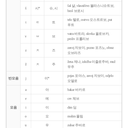
šal 샬, vlasništvo 블라스니슈트보,
š
시*
슈, 시
broš 브로시
telo 텔로, ostrvo 오스트르보, put
t
ㅌ
트
푸트
vatra 바트라, olovka 올로브카,
v
ㅂ
브
proliv 프롤리브
zavoj 자보이, pozno 포즈노, obraz
z
ㅈ
즈
오브라즈
žena 제나, izložba 이즐로주바, muž
ž
ㅈ
주
무주
pojas 포야스, zavoj 자보이, odjelo
반모음
j
이*
오델로
a
아
bakar 바카르
e
에
cev 체브
모음
i
이
dim 딤
o
오
molim 몰림
u
우
zubar 주바르