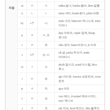
m
ㅁ
ㅁ
málna 말너, bomba 봄버, álom 알롬
자음
n
ㄴ
ㄴ
néma 네머, bunda 분더, pihen 피헨
nyak 녀크, hányszor 하니소르, irány
ny
니*
니
이라니
árpa 아르퍼, csipke 칩케, hónap
p
ㅍ
ㅂ, 프
호너프
r
ㄹ
르
róka 로커, barna 버르너, ár 아르
sál 샬, puska 푸슈카, aratás
s
시*
슈, 시
어러타시
alszik 얼시크, asztal 어스털, húsz
sz
ㅅ
스
후스
ajto 어이토, borotva 보로트버, csont
t
ㅌ
트
촌트
ty
ㅊ
치
atya 어처
vesz 베스, évszázad 에브사저드,
v
ㅂ
브
enyv 에니브
z
ㅈ
즈
zab 저브, kezd 케즈드, blúz 블루즈