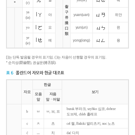
얼
yue
(ue)
웨
*
(r)
촬
ya
구
야
yuan
(uan)
위안
(ia)
류
撮
yo
요
yun
(un)
윈
口
類
ye
예
yong
(iong)
융
(ie)
[ ]는 단독 발음될 경우의 표기임. ( )는 자음이 선행할 경우의 표기임.
* 순치성(脣齒聲), 권설운(捲舌韻).
표 6
폴란드어 자모와 한글 대조표
한글
자모
보기
모음
자음
앞
앞ㆍ어말
burak 부라크, szybko 십코, dobrze
b
ㅂ
ㅂ, 브, 프
도브제, chleb 흘레프
c
ㅊ
츠
cel 첼, Balicki 발리츠키, noc 노츠
ć
ㅡ
치
dać 다치