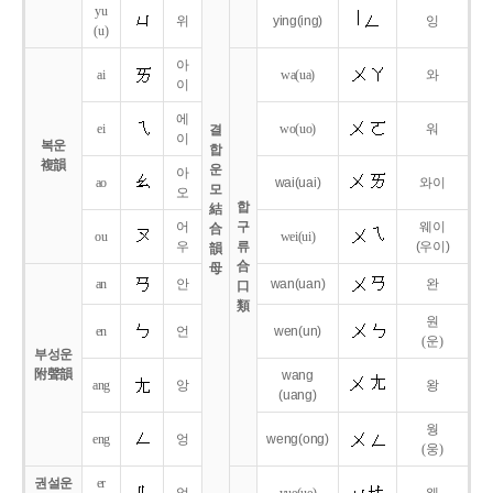
yu
위
ying
(ing)
잉
(u)
아
ai
wa
(ua)
와
이
에
ei
wo
(uo)
워
결
이
복운
합
複韻
운
아
ao
wai
(uai)
와이
모
오
합
結
어
구
웨이
合
ou
wei
(ui)
우
류
(우이)
韻
合
母
an
안
wan
(uan)
완
口
類
원
en
언
wen
(un)
(운)
부성운
附聲韻
wang
ang
앙
왕
(uang)
웡
eng
엉
weng
(ong)
(웅)
권설운
er