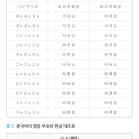
パ ピ プ ペ ポ
파 피 푸 페 포
파 피 푸 페 포
キャ キュ キョ
갸 규 교
캬 큐 쿄
ギャ ギュ ギョ
갸 규 교
갸 규 교
シャ シュ ショ
샤 슈 쇼
샤 슈 쇼
ジャ ジュ ジョ
자 주 조
자 주 조
チャ チュ チョ
자 주 조
차 추 초
ニャ ニュ ニョ
냐 뉴 뇨
냐 뉴 뇨
ヒャ ヒュ ヒョ
햐 휴 효
햐 휴 효
ビャ ビュ ビョ
뱌 뷰 뵤
뱌 뷰 뵤
ピャ ピュ ピョ
퍄 퓨 표
퍄 퓨 표
ミャ ミュ ミョ
먀 뮤 묘
먀 뮤 묘
リャ リュ リョ
랴 류 료
랴 류 료
표 5
중국어의 발음 부호와 한글 대조표
성 모 (聲母)