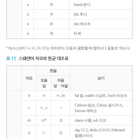
u
우
bunda 분더
ú
우
hús 후시
ü
위
füst 퓌슈트
ű
위
fű 퓌
* ny, s, j, ly의 ‘니, 시, 이, 이’는 뒤따르는 모음과 결합할 때 합쳐서 1 음절로 적는다.
표 11
스웨덴어 자모와 한글 대조표
한글
자모
보기
모음
자음
앞
앞ㆍ어말
b
ㅂ
ㅂ, 브
bal 발, snabbt 스납트, Jacob 야코브
Carlsson 칼손, Celsius 셀시우스,
c
ㅋ, ㅅ
ㄱ
Ericson 에릭손
ch
시*
크
charm 샤름, och 오크
dag 다그, dricka 드리카, Halmstad
d
ㄷ
드
할름스타드