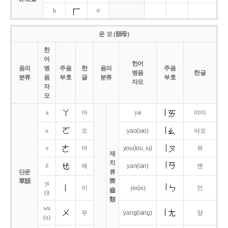
h
ㅎ
운 모 (韻母)
한
어
한어
음의
병
주음
한
음의
주음
병음
한글
분류
음
부호
글
분류
부호
자모
자
모
a
아
yai
야이
o
오
yao
(iao)
야오
e
어
you
(iou,
iu)
유
제
치
ê
에
yan
(ian)
옌
단운
류
單韻
齊
yi
이
yin(in)
인
齒
(i)
類
wu
우
yang
(iang)
양
(u)