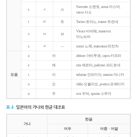
Sorrento 소렌토, asma 아스마,
s
ㅅ
스
sasso 사소
t
ㅌ
트
Torino 토리노, tranne 트란네
Vivace 비바체, manovra
v
ㅂ
브
마노브라
z
ㅊ
―
nozze 노체, mancanza 만칸차
a
아
abituro 아비투로, capra 카프라
e
에
erta 에르타, padrone 파드로네
모음
i
이
infamia 인파미아, manica 마니카
o
오
oblio 오블리오, poetica 포에티카
u
우
uva 우바, spuma 스푸마
표 4
일본어의 가나와 한글 대조표
한글
가나
어두
어중ㆍ어말