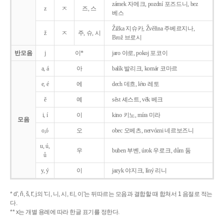
zámek 자메크, pozdní 포즈드니, bez
z
ㅈ
즈, 스
베스
Žižka 지슈카, Žvěřina 주베르지나,
ž
ㅈ
주, 슈, 시
Brož 브로시
반모음
j
이*
jaro 야로, pokoj 포코이
a, á
아
balík 발리크, komár 코마르
e, é
에
dech 데흐, léto 레토
ě
예
sěst 셰스트, věk 베크
i, í
이
kino 키노, míra 미라
모음
o,ó
오
obec 오베츠, nervózni 네르보즈니
u, ú,
우
buben 부벤, úrok 우로크, dům 둠
ů
y, ý
이
jazyk
야지크, líný 리니
* d', ň, š, t', j의 '디, 니, 시, 티, 이'는 뒤따르는 모음과 결합할 때 합쳐서 1 음절로 적는
다.
** x는 개별 용례에 따라 한글 표기를 정한다.