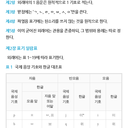
제2항
외래어의 1 음운은 원칙적으로 1 기호로 적는다.
제3항
받침에는 ‘ㄱ, ㄴ, ㄹ, ㅁ, ㅂ, ㅅ, ㅇ’만을 쓴다.
제4항
파열음 표기에는 된소리를 쓰지 않는 것을 원칙으로 한다.
제5항
이미 굳어진 외래어는 관용을 존중하되, 그 범위와 용례는 따로 정
한다.
제2장 표기 일람표
외래어는 표 1~19에 따라 표기한다.
표 1
국제 음성 기호와 한글 대조표
자음
반모음
모음
한글
국제
국제
국제
자음 앞
음성
음성
한글
음성
한글
모음 앞
또는
기호
기호
기호
어말
p
ㅍ
ㅂ, 프
j
이*
i
이
b
ㅂ
브
ɥ
위
y
위