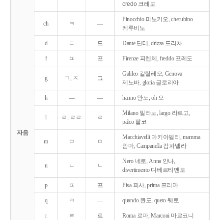
credo 크레도
Pinocchio 피노키오, cherubino
ch
ㅋ
―
케루비노
d
ㄷ
드
Dante 단테, drizza 드리차
f
ㅍ
프
Firenze 피렌체, freddo 프레도
Galileo 갈릴레오, Genova
g
ㄱ, ㅈ
그
제노바, gloria 글로리아
h
―
―
hanno 안노, oh 오
Milano 밀라노, largo 라르고,
l
ㄹ, ㄹㄹ
ㄹ
palco 팔코
자음
Macchiavelli 마키아벨리, mamma
m
ㅁ
ㅁ
맘마, Campanella 캄파넬라
Nero 네로, Anna 안나,
n
ㄴ
ㄴ
divertimento 디베르티멘토
p
ㅍ
프
Pisa 피사, prima 프리마
q
ㅋ
―
quando 콴도, queto 퀘토
r
ㄹ
르
Roma 로마, Marconi 마르코니