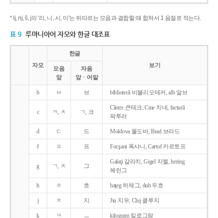
* lj, nj, š, j의 '리, 니, 시, 이'는 뒤따르는 모음과 결합할 때 합쳐서 1 음절로 적는다.
표 9
루마니아어 자모와 한글 대조표
한글
자모
보기
모음
자음
앞
앞ㆍ어말
b
ㅂ
브
bibliotecǎ 비블리오테커, alb 알브
Cîntec 큰테크, Cine 치네, facturǎ
c
ㅋ, ㅊ
ㄱ, 크
팍투러
d
ㄷ
드
Moldova 몰도바, Brad 브라드
f
ㅍ
프
Focşani 폭샤니, Cartof 카르토프
Galaţi 갈라치, Gigel 지젤, hering
g
ㄱ, ㅈ
그
헤린그
h
ㅎ
흐
haţeg 하체그, duh 두흐
j
ㅈ
지
Jiu 지우, Cluj 클루지
k
ㅋ
ㅡ
kilogram 킬로그람