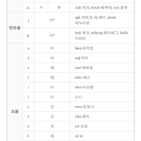
zs
ㅈ
주
zsák 자크, tőzsde 퇴주데, rozs 로주
ajak 어여크, fej 페이, január
j
이*
여누아르
반모음
lyuk 유크, mélység 메이셰그, király
ly
이*
키라이
a
어
lakat 러커트
á
아
máj 마이
e
에
mert 메르트
é
에
mész 메스
i
이
isten 이슈텐
í
이
sí 시
o
오
torna 토르너
모음
ó
오
róka 로커
ö
외
sör 쇠르
ő
외
nő 뇌