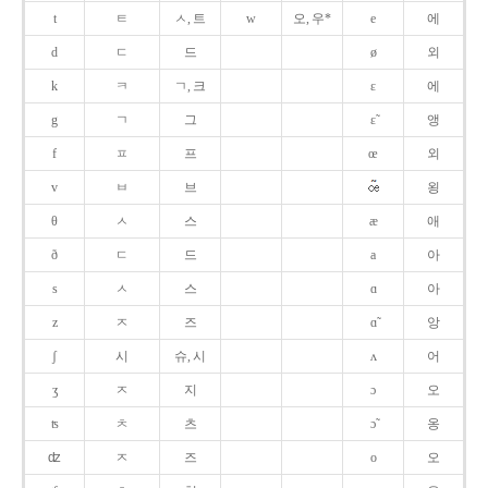
t
ㅌ
ㅅ, 트
w
오, 우*
e
에
d
ㄷ
드
ø
외
k
ㅋ
ㄱ, 크
ɛ
에
g
ㄱ
그
ɛ̃
앵
f
ㅍ
프
œ
외
v
ㅂ
브
욍
θ
ㅅ
스
æ
애
ð
ㄷ
드
a
아
s
ㅅ
스
ɑ
아
z
ㅈ
즈
ɑ̃
앙
ʃ
시
슈, 시
ʌ
어
ʒ
ㅈ
지
ɔ
오
ʦ
ㅊ
츠
ɔ̃
옹
ʣ
ㅈ
즈
o
오