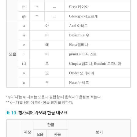
ch
ㅋ
ㅡ
Cheia 케이아
gh
ㄱ
ㅡ
Gheorghe 게오르게
a
아
Arad 아라드
ǎ
어
Bacǎu 바커우
e
에
Elena 엘레나
모음
i
이
pianist 피아니스트
î, â
으
Cîmpina 큼피나, România 로므니아
o
오
Oradea 오라데아
u
우
Nucet 누체트
* ş의 '시'는 뒤따르는 모음과 결합할 때 합쳐서 1 음절로 적는다.
** x는 개별 용례에 따라 한글 표기를 정한다.
표 10
헝가리어 자모와 한글 대조표
한글
자모
보기
모음
자음