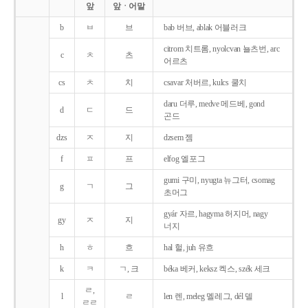
앞
앞ㆍ어말
b
ㅂ
브
bab 버브, ablak 어블러크
citrom 치트롬, nyolcvan 뇰츠번, arc
c
ㅊ
츠
어르츠
cs
ㅊ
치
csavar 처버르, kulcs 쿨치
daru 더루, medve 메드베, gond
d
ㄷ
드
곤드
dzs
ㅈ
지
dzsem 젬
f
ㅍ
프
elfog 엘포그
gumi 구미, nyugta 뉴그터, csomag
g
ㄱ
그
초머그
gyár 자르, hagyma 허지머, nagy
gy
ㅈ
지
너지
h
ㅎ
흐
hal 헐, juh 유흐
k
ㅋ
ㄱ, 크
béka 베커, keksz 켁스, szék 세크
ㄹ,
l
ㄹ
len 렌, meleg 멜레그, dél 델
ㄹㄹ