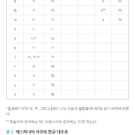
ʧ
ㅊ
치
u
우
ʤ
ㅈ
지
ə**
어
m
ㅁ
ㅁ
ɚ
어
n
ㄴ
ㄴ
ɲ
니*
뉴
ŋ
ㅇ
ㅇ
l
ㄹ, ㄹㄹ
ㄹ
r
ㄹ
르
h
ㅎ
흐
ç
ㅎ
히
x
ㅎ
흐
* [j], [w]의 '이'와 '오, 우', 그리고 [ɲ]의 '니'는 모음과 결합할 때 제3장 표기 세칙에 따른
다.
** 독일어의 경우에는 '에', 프랑스어의 경우에는 '으'로 적는다.
표 2
에스파냐어 자모와 한글 대조표