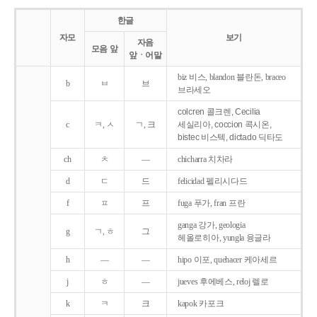
한글
자모
보기
자음
모음 앞
앞ㆍ어말
biz 비스, blandon 블란돈, braceo
b
ㅂ
브
브라세오
colcren 콜크렌, Cecilia
c
ㅋ, ㅅ
ㄱ, 크
세실리아, coccion 콕시온,
bistec 비스텍, dictado 딕타도
ch
ㅊ
―
chicharra 치차라
d
ㄷ
드
felicidad 펠리시다드
f
ㅍ
프
fuga 푸가, fran 프란
ganga 강가, geologia
g
ㄱ, ㅎ
그
헤올로히아, yungla 융글라
h
―
―
hipo 이포, quehacer 케아세르
j
ㅎ
―
jueves 후에베스, reloj 렐로
k
ㅋ
크
kapok 카포크