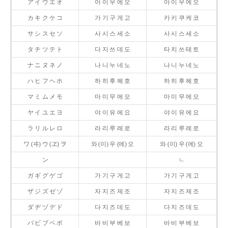
ア イ ウ エ オ
아 이 우 에 오
아 이 우 에 오
カ キ ク ケ コ
가 기 구 게 고
카 키 쿠 케 코
サ シ ス セ ソ
사 시 스 세 소
사 시 스 세 소
タ チ ツ テ ト
다 지 쓰 데 도
타 치 쓰 테 토
ナ ニ ヌ ネ ノ
나 니 누 네 노
나 니 누 네 노
ハ ヒ フ ヘ ホ
하 히 후 헤 호
하 히 후 헤 호
マ ミ ム メ モ
마 미 무 메 모
마 미 무 메 모
ヤ イ ユ エ ヨ
야 이 유 에 요
야 이 유 에 요
ラ リ ル レ ロ
라 리 루 레 로
라 리 루 레 로
ワ (ヰ) ウ (ヱ) ヲ
와 (이) 우 (에) 오
와 (이) 우 (에) 오
ン
ㄴ
ガ ギ グ ゲ ゴ
가 기 구 게 고
가 기 구 게 고
ザ ジ ズ ゼ ゾ
자 지 즈 제 조
자 지 즈 제 조
ダ ヂ ヅ デ ド
다 지 즈 데 도
다 지 즈 데 도
バ ビ ブ ベ ボ
바 비 부 베 보
바 비 부 베 보