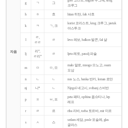
gost 고스트, dugme 두그메, krug
g
ㄱ
그
크루그
h
ㅎ
흐
hitan 히탄, šah 샤흐
korist 코리스트, krug 크루그, jastuk
k
ㅋ
ㄱ, 크
야스투크
ㄹ,
l
ㄹ
levo 레보, balkon 발콘, šal 샬
ㄹㄹ
리*,
자음
lj
ㄹ
ljeto 레토, pasulj 파술
ㄹ리*
malo 말로, mnogo 므노고, osam
m
ㅁ
ㅁ, 므
오삼
n
ㄴ
ㄴ
nos 노스, banka 반카, loman 로만
nj
니*
ㄴ
Njegoš 녜고시, svibanj 스비반
peta 페타, opština 옵슈티나, lep
p
ㅍ
ㅂ, 프
레프
r
ㄹ
르
riba 리바, torba 토르바, mir 미르
sedam 세담, posle 포슬레, glas
s
ㅅ
스
글라스