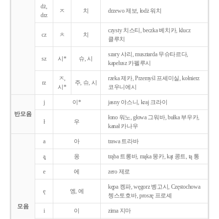
dż,
ㅈ
치
drzewo 제보, łodż 워치
drz
czysty 치스티, beczka 베치카, klucz
cz
ㅊ
치
클루치
szary 샤리, musztarda 무슈타르다,
sz
시*
슈, 시
kapelusz 카펠루시
ㅈ,
rzeka 제카, Przemyśl 프셰미실, kołnierz
rz
주, 슈, 시
시*
코우니에시
j
이*
jasny 야스니, kraj 크라이
반모음
łono 워노, głowa 그워바, bułka 부우카,
ł
우
kanał 카나우
a
아
trawa 트라바
ą̨
옹
trąba 트롱바, mąka 몽카, kąt 콩트, tą 통
e
에
zero 제로
kępa 켕파, węgorz 벵고시, Częstochowa
ę
엥, 에
쳉스토호바, proszę 프로셰
모음
i
이
zima 지마