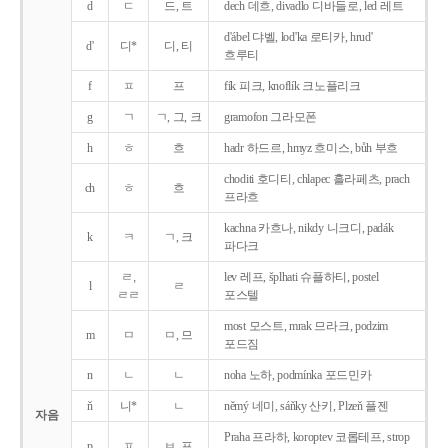
d
ㄷ
드, 트
dech 데흐, divadlo 디바들로, led 레트
d'ábel 댜벨, lod'ka 로티카, hrud'
d'
디*
디, 티
흐루티
f
ㅍ
프
fík 피크, knoflík 크노플리크
g
ㄱ
ㄱ, 그, 크
gramofon 그라모폰
h
ㅎ
흐
hadr 하드르, hmyz 흐미스, bůh 부흐
choditi 호디티, chlapec 흘라페츠, prach
ch
ㅎ
흐
프라흐
kachna 카흐나, nikdy 니크디, padák
k
ㅋ
ㄱ, 크
파다크
ㄹ,
lev 레프, šplhati 슈플하티, postel
l
ㄹ
ㄹㄹ
포스텔
most 모스트, mrak 므라크, podzim
m
ㅁ
ㅁ, 므
포드짐
n
ㄴ
ㄴ
noha 노하, podmínka 포드민카
ň
니*
ㄴ
němý 네미, sáňky 산키, Plzeň 플젠
자음
Praha 프라하, koroptev 코롭테프, strop
p
ㅍ
ㅂ, 프