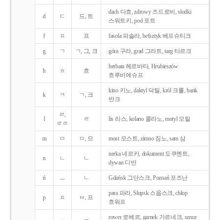
dach 다흐, zdrowy 즈드로비, słodki
d
ㄷ
드, 트
스워트키, pod 포트
f
ㅍ
프
fasola 파솔라, befsztyk 베프슈티크
g
ㄱ
ㄱ, 그, 크
góra 구라, grad 그라트, targ 타르크
herbata 헤르바타, Hrubieszów
h
ㅎ
흐
흐루비에슈프
kino 키노, daktyl 닥틸, król 크룰, bank
k
ㅋ
ㄱ, 크
반크
ㄹ,
l
ㄹ
lis 리스, kolano 콜라노, motyl 모틸
ㄹㄹ
m
ㅁ
ㅁ, 므
most 모스트, zimno 짐노, sam 삼
nerka 네르카, dokument 도쿠멘트,
n
ㄴ
ㄴ
dywan 디반
ń
ㅡ
ㄴ
Gdańsk 그단스크, Poznań 포즈난
para 파라, Słupsk 스웁스크, chłop
p
ㅍ
ㅂ, 프
흐워프
rower 로베르, garnek 가르네크, sznur