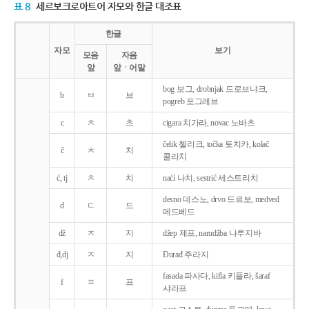
표 8
세르보크로아트어 자모와 한글 대조표
한글
자모
보기
모음
자음
앞
앞ㆍ어말
bog 보그, drobnjak 드로브냐크,
b
ㅂ
브
pogreb 포그레브
c
ㅊ
츠
cigara 치가라, novac 노바츠
čelik 첼리크, točka 토치카, kolač
č
ㅊ
치
콜라치
ć, tj
ㅊ
치
naći 나치, sestrić 세스트리치
desno 데스노, drvo 드르보, medved
d
ㄷ
드
메드베드
dž
ㅈ
지
džep 제프, narudžba 나루지바
đ,dj
ㅈ
지
Ðurađ 주라지
fasada 파사다, kifla 키플라, šaraf
f
ㅍ
프
샤라프