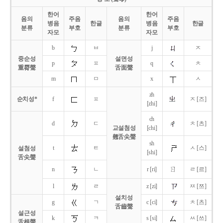
한어
한어
음의
주음
음의
주음
병음
한글
병음
한글
분류
부호
분류
부호
자모
자모
b
ㅂ
j
ㅈ
중순성
설면성
p
ㅍ
q
ㅊ
重脣聲
舌面聲
m
ㅁ
x
ㅅ
zh
순치성*
f
ㅍ
ㅈ [즈]
[zhi]
ch
d
ㄷ
ㅊ [츠]
교설첨성
[chi]
翹舌尖聲
sh
t
ㅌ
ㅅ [스]
설첨성
[shi]
舌尖聲
ㄖ
n
ㄴ
r [ri]
ㄹ [르]
l
ㄹ
z [zi]
ㅉ [쯔]
설치성
g
ㄱ
c [ci]
ㅊ [츠]
舌齒聲
설근성
k
ㅋ
s [si]
ㅆ [쓰]
舌根聲