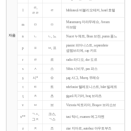
ㄹ,
l
ㄹ
bibliotecǎ 비블리오테커, hotel 호텔
ㄹㄹ
Maramureş 마라무레슈, Avram
m
ㅁ
ㅁ
아브람
자음
n
ㄴ
ㄴ, 느
Nucet 누체트, Bran 브란, pumn 품느
pianist 피아니스트, septembrie
p
ㅍ
ㅂ, 프
셉템브리에, cap 카프
r
ㄹ
르
radio 라디오, dor 도르
s
ㅅ
스
Sibiu 시비우, pas 파스
ş
시*
슈
şag 샤그, Mureş 무레슈
t
ㅌ
트
telefonist 텔레포니스트, bilet 빌레트
ţ
ㅊ
츠
ţigarǎ 치가러, braţ 브라츠
v
ㅂ
브
Victoria 빅토리아, Braşov 브라쇼브
ㄱㅅ,
크스,
x**
taxi 탁시, examen 에그자멘
그ㅈ
ㄱ스
z
ㅈ
즈
ziar 지아르, autobuz 아우토부즈