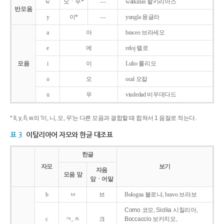
w
오ㆍ우*
―
walkirias 왈키리아스
반모음
y
이*
―
yungla 융글라
a
아
braceo 브라세오
e
에
reloj 렐로
모음
i
이
Lulio 룰리오
o
오
ocal 오칼
u
우
viudedad 비우데다드
* ll, y, ñ, w의 '이, 니, 오, 우'는 다른 모음과 결합할 때 합쳐서 1 음절로 적는다.
표 3
이탈리아어 자모와 한글 대조표
한글
자모
보기
자음
모음 앞
앞ㆍ어말
b
ㅂ
브
Bologna 볼로냐, bravo 브라보
Como 코모, Sicilia 시칠리아,
c
ㅋ, ㅊ
크
Boccaccio 보카치오,