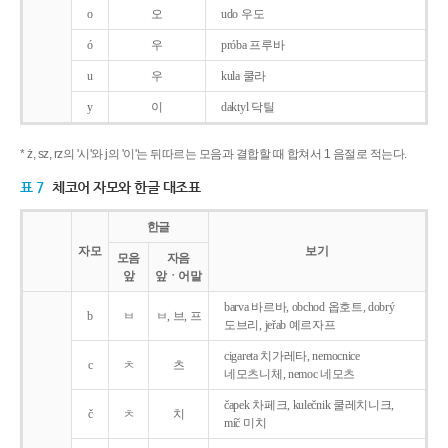
o
오
udo 우도
ó
우
próba 프루바
u
우
kula 쿨라
y
이
daktyl 닥틸
* ż, sz, rz의 '시'와 j의 '이'는 뒤따르는 모음과 결합할 때 합쳐서 1 음절로 적는다.
표 7
체코어 자모와 한글 대조표
한글
자모
보기
모음
자음
앞
앞ㆍ어말
barva 바르바, obchod 옵호트, dobrý
b
ㅂ
ㅂ, 브, 프
도브리, jeřab 예르자프
cigareta 치가레타, nemocnice
c
ㅊ
츠
네모츠니체, nemoc 네모츠
čapek 차페크, kulečnik 쿨레치니크,
č
ㅊ
치
míč 미치