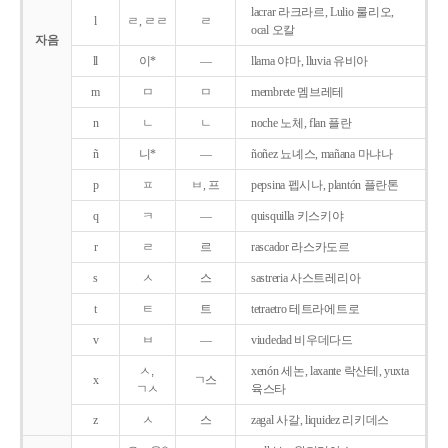
lacrar 라크라르, Lulio 룰리오,
l
ㄹ, ㄹㄹ
ㄹ
ocal 오칼
자음
ll
이*
―
llama 야마, lluvia 유비아
m
ㅁ
ㅁ
membrete 멤브레테
n
ㄴ
ㄴ
noche 노체, flan 플란
ñ
니*
―
ñoñez 뇨녜스, mañana 마냐나
p
ㅍ
ㅂ, 프
pepsina 펩시나, plantón 플란톤
q
ㅋ
―
quisquilla 키스키야
r
ㄹ
르
rascador 라스카도르
s
ㅅ
스
sastreria 사스트레리아
t
ㅌ
트
tetraetro 테트라에트로
v
ㅂ
―
viudedad 비우데다드
ㅅ,
xenón 세논, laxante 락산테, yuxta
x
ㄱ스
ㄱㅅ
육스타
z
ㅅ
스
zagal 사갈, liquidez 리키데스