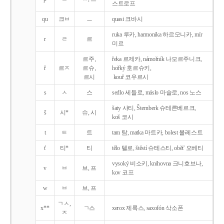
스트로프
qu
크ㅂ
ㅡ
quasi 크바시
ruka 루카, harmonika 하르모니카, mír
r
ㄹ
르
미르
르주,
řeka 르제카, námořník 나모르주니크,
ř
르ㅈ
르슈,
hořký 호르슈키,
르시
kouř 코우르시
s
ㅅ
스
sedlo 세들로, máslo 마슬로, nos 노스
šaty 샤티, Šternberk 슈테른베르크,
š
시*
슈, 시
koš 코시
t
ㅌ
트
tam 탐, matka 마트카, bolest 볼레스트
t'
티*
티
tělo 텔로, štěstí 슈테스티, obět' 오베티
vysoký 비소키, knihovna 크니호브나,
v
ㅂ
브, 프
kov 코프
w
ㅂ
브, 프
ㄱㅅ,
x**
ㄱ스
xerox 제록스, saxofón 삭소폰
ㅈ