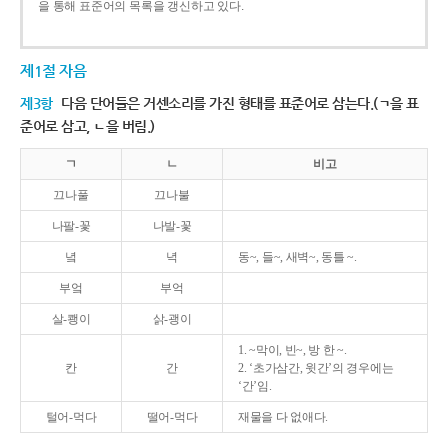
을 통해 표준어의 목록을 갱신하고 있다.
제1절 자음
제3항
다음 단어들은 거센소리를 가진 형태를 표준어로 삼는다.(ㄱ을 표
준어로 삼고, ㄴ을 버림.)
ㄱ
ㄴ
비고
끄나풀
끄나불
나팔-꽃
나발-꽃
녘
녁
동~, 들~, 새벽~, 동틀 ~.
부엌
부억
살-쾡이
삵-괭이
1. ~막이, 빈~, 방 한 ~.
칸
간
2. ‘초가삼간, 윗간’의 경우에는
‘간’임.
털어-먹다
떨어-먹다
재물을 다 없애다.