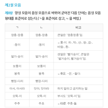
제2절 모음
제8항
양성 모음이 음성 모음으로 바뀌어 굳어진 다음 단어는 음성 모음
형태를 표준어로 삼는다.(ㄱ을 표준어로 삼고, ㄴ을 버림.)
ㄱ
ㄴ
비고
깡충-깡충
깡총-깡총
큰말은 ‘껑충껑충’임.
←童-이. 귀-, 막-, 선-, 쌍-, 검-,
-둥이
-동이
바람-, 흰-.
센말은 ‘빨가숭이’, 큰말은
발가-숭이
발가-송이
‘벌거숭이, 뻘거숭이’임.
보퉁이
보통이
봉죽
봉족
←奉足. ~꾼, ~들다.
뻗정-다리
뻗장-다리
아서, 아서라
앗아, 앗아라
하지 말라고 금지하는 말.
오뚝-이
오똑-이
부사도 ‘오뚝-이’임.
주추
주초
←柱礎. 주춧-돌.