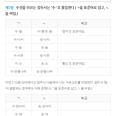
제7항
수컷을 이르는 접두사는 '수-'로 통일한다.(ㄱ을 표준어로 삼고, ㄴ
을 버림.)
ㄱ
ㄴ
비고
수-꿩
수-퀑/숫-꿩
'장끼'도 표준어임.
수-나사
숫-나사
수-놈
숫-놈
수-사돈
숫-사돈
수-소
숫-소
'황소'도 표준어임.
수-은행나무
숫-은행나무
다만 1. 다음 단어에서는 접두사 다음에서 나는 거센소리를 인정한다. 접두사 '암-
'이 결합되는 경우에도 이에 준한다.(ㄱ을 표준어로 삼고, ㄴ을 버림.)
ㄱ
ㄴ
비고
수-캉아지
숫-강아지
수-캐
숫-개