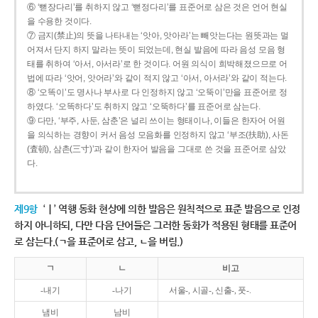
⑥ ‘뻗장다리’를 취하지 않고 ‘뻗정다리’를 표준어로 삼은 것은 언어 현실
을 수용한 것이다.
⑦ 금지(禁止)의 뜻을 나타내는 ‘앗아, 앗아라’는 빼앗는다는 원뜻과는 멀
어져서 단지 하지 말라는 뜻이 되었는데, 현실 발음에 따라 음성 모음 형
태를 취하여 ‘아서, 아서라’로 한 것이다. 어원 의식이 희박해졌으므로 어
법에 따라 ‘앗어, 앗어라’와 같이 적지 않고 ‘아서, 아서라’와 같이 적는다.
⑧ ‘오똑이’도 명사나 부사로 다 인정하지 않고 ‘오뚝이’만을 표준어로 정
하였다. ‘오똑하다’도 취하지 않고 ‘오뚝하다’를 표준어로 삼는다.
⑨ 다만, ‘부주, 사둔, 삼춘’은 널리 쓰이는 형태이나, 이들은 한자어 어원
을 의식하는 경향이 커서 음성 모음화를 인정하지 않고 ‘부조(扶助), 사돈
(査頓), 삼촌(三寸)’과 같이 한자어 발음을 그대로 쓴 것을 표준어로 삼았
다.
제9항
‘ㅣ’ 역행 동화 현상에 의한 발음은 원칙적으로 표준 발음으로 인정
하지 아니하되, 다만 다음 단어들은 그러한 동화가 적용된 형태를 표준어
로 삼는다.(ㄱ을 표준어로 삼고, ㄴ을 버림.)
ㄱ
ㄴ
비고
-내기
-나기
서울-, 시골-, 신출-, 풋-.
냄비
남비