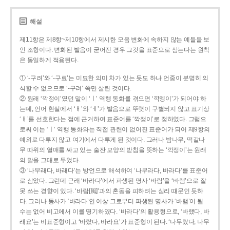
해설
제11항은 제8항~제10항에서 제시한 모음 변화에 속하지 않는 예들을 보
인 조항이다. 변화된 발음이 굳어진 경우 그것을 표준으로 삼는다는 원칙
은 동일하게 적용된다.
① ‘-구려’와 ‘-구료’는 미묘한 의미 차가 있는 듯도 하나 언중이 분명히 의
식할 수 없으므로 ‘-구려’ 쪽만 살린 것이다.
② 원래 ‘깍정이’였던 말이 ‘ㅣ’ 역행 동화를 겪으면 ‘깍젱이’가 되어야 하
는데, 언어 현실에서 ‘ㅐ’와 ‘ㅔ’가 발음으로 뚜렷이 구별되지 않고 표기상
‘ㅐ’를 선호한다는 점에 근거하여 표준어를 ‘깍쟁이’로 정하였다. 그럼으
로써 이는 ‘ㅣ’ 역행 동화와는 직접 관련이 없어진 표준어가 되어 제9항의
예외로 다루지 않고 여기에서 다루게 된 것이다. 그러나 밤나무, 떡갈나
무 따위의 열매를 싸고 있는 술잔 모양의 받침을 뜻하는 ‘깍정이’는 원래
의 말을 그대로 두었다.
③ ‘나무래다, 바래다’는 방언으로 해석하여 ‘나무라다, 바라다’를 표준어
로 삼았다. 그런데 근래 ‘바라다’에서 파생된 명사 ‘바람’을 ‘바램’으로 잘
못 쓰는 경향이 있다. ‘바람[風]’과의 혼동을 피하려는 심리 때문인 듯하
다. 그러나 동사가 ‘바라다’인 이상 그로부터 파생된 명사가 ‘바램’이 될
수는 없어 비고에서 이를 명기하였다. ‘바라다’의 활용형으로, ‘바랬다, 바
래요’는 비표준형이고 ‘바랐다, 바라요’가 표준형이 된다. ‘나무랐다, 나무