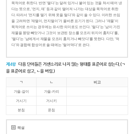
목적어로 취한다. 반면 ‘떨다’는 달려 있거나 붙어 있는 것을 쳐서 떼어 낸
다는 뜻으로, ‘먼지, 재’ 등과 같이 떨어져 나가는 대상을 목적어로 취한
다. 따라서 ‘먼지를 떨기 위해 옷을 털다’와 같이 쓸 수 있다. 이러한 쓰임
을 고려하면 ‘재떨이, 먼지떨이’가 올바른 표기가 된다. 그러나 ‘재물’이
목적어로 쓰이는 경우에는 유사한 의미로도 쓰인다. ‘털다’는 ‘남이 가진
재물을 몽땅 빼앗거나 그것이 보관된 장소를 모조리 뒤지어 훔치다’를,
‘떨다’는 ‘남에게서 재물을 모조리 훔치거나 빼앗다’를 뜻한다. 다만, ‘먹
다’와 결합해 합성어로 쓸 때에는 ‘털어먹다’로 쓴다.
제4항
다음 단어들은 거센소리로 나지 않는 형태를 표준어로 삼는다.(ㄱ
을 표준어로 삼고, ㄴ을 버림.)
ㄱ
ㄴ
비고
가을-갈이
가을-카리
거시기
거시키
분침
푼침
해설