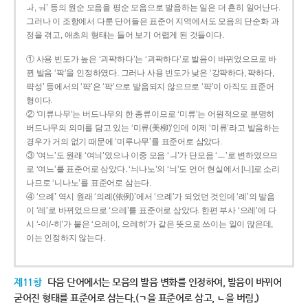
ㅘ, ㅝ’ 등의 원순 모음을 평순 모음으로 발음하는 일은 더 흔히 일어난다.
그러나 이 조항에서 다룬 단어들은 표준어 지역에서도 모음의 단순화 과
정을 겪고, 애초의 형태는 들어 보기 어렵게 된 것들이다.
① 사용 빈도가 높은 ‘괴퍅하다’는 ‘괴팍하다’로 발음이 바뀌었으므로 바
뀐 발음 ‘팍’을 인정하였다. 그러나 사용 빈도가 낮은 ‘강퍅하다, 퍅하다,
퍅성’ 등에서의 ‘퍅’은 ‘팍’으로 발음되지 않으므로 ‘퍅’이 아직도 표준어
형이다.
② ‘미류나무’는 버드나무의 한 종류이므로 ‘미류’는 어원적으로 분명히
버드나무의 의미를 담고 있는 ‘미류(美柳)’인데 이제 ‘미류’라고 발음하는
경우가 거의 없기 때문에 ‘미루나무’를 표준어로 삼았다.
③ ‘여느’도 원래 ‘여늬’였으나 이중 모음 ‘ㅢ’가 단모음 ‘ㅡ’로 변하였으므
로 ‘여느’를 표준어로 삼았다. ‘늬나노’의 ‘늬’도 언어 현실에서 [니]로 소리
나므로 ‘니나노’를 표준어로 삼는다.
④ ‘으례’ 역시 원래 ‘의례(依例)’에서 ‘으례’가 되었던 것인데 ‘례’의 발음
이 ‘레’로 바뀌었으므로 ‘으레’를 표준어로 삼았다. 한편 부사 ‘으레’에 다
시 ‘-이/-히’가 붙은 ‘으레이, 으레히’가 같은 뜻으로 쓰이는 일이 많은데,
이는 인정하지 않는다.
제11항
다음 단어에서는 모음의 발음 변화를 인정하여, 발음이 바뀌어
굳어진 형태를 표준어로 삼는다.(ㄱ을 표준어로 삼고, ㄴ을 버림.)