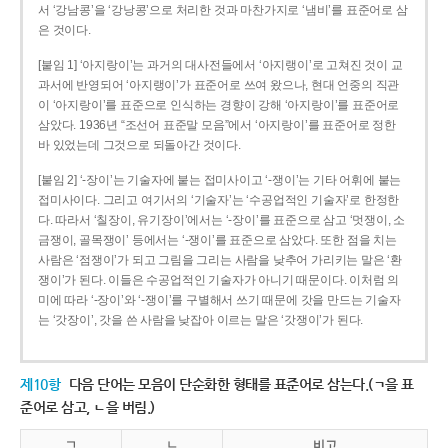
서 ‘강남콩’을 ‘강낭콩’으로 처리한 것과 마찬가지로 ‘냄비’를 표준어로 삼
은 것이다.
[붙임 1] ‘아지랑이’는 과거의 대사전들에서 ‘아지랭이’로 고쳐진 것이 교
과서에 반영되어 ‘아지랭이’가 표준어로 쓰여 왔으나, 현대 언중의 직관
이 ‘아지랑이’를 표준으로 인식하는 경향이 강해 ‘아지랑이’를 표준어로
삼았다. 1936년 “조선어 표준말 모음”에서 ‘아지랑이’를 표준어로 정한
바 있었는데 그것으로 되돌아간 것이다.
[붙임 2] ‘-장이’는 기술자에 붙는 접미사이고 ‘-쟁이’는 기타 어휘에 붙는
접미사이다. 그리고 여기서의 ‘기술자’는 ‘수공업적인 기술자’로 한정한
다. 따라서 ‘칠장이, 유기장이’에서는 ‘-장이’를 표준으로 삼고 ‘멋쟁이, 소
금쟁이, 골목쟁이’ 등에서는 ‘-쟁이’를 표준으로 삼았다. 또한 점을 치는
사람은 ‘점쟁이’가 되고 그림을 그리는 사람을 낮추어 가리키는 말은 ‘환
쟁이’가 된다. 이들은 수공업적인 기술자가 아니기 때문이다. 이처럼 의
미에 따라 ‘-장이’와 ‘-쟁이’를 구별해서 쓰기 때문에 갓을 만드는 기술자
는 ‘갓장이’, 갓을 쓴 사람을 낮잡아 이르는 말은 ‘갓쟁이’가 된다.
제10항
다음 단어는 모음이 단순화한 형태를 표준어로 삼는다.(ㄱ을 표
준어로 삼고, ㄴ을 버림.)
ㄱ
ㄴ
비고