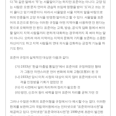
다.”와 같은 말에서 ‘두’는 서울말이기는 하지만 표준어는 아니다. 교양 있
는 사람은 오랜 문자 언어의 관습적 쓰임에 영향을 받아 ‘도’라고 쓰는 것
이 옳다고 믿기 때문이다. 따라서 서울말은 서울 지역의 말을 바탕으로
하되 언중들의 교양 의식을 반영한 말이라고 할 수 있다. 서울말을 표준
어의 조건으로 한다는 이러한 규정을 어떤 지역어를 사용하면 안 된다는
뜻으로 오해하면 안 된다. 표준어는 교육, 방송, 공식적 담화 등에서 써야
할 말이지 지역 사람들끼리 편하게 대화하는 경우에까지 꼭 써야 하는 말
이 아니다. 오히려 여러 지역어는 지역의 문화적 가치를 보존하는 소중한
자산이기도 하고 지역 사람들의 연대 의식을 강화하는 긍정적 기능을 하
기도 한다.
표준어 규정의 실제적인 대상은 다음과 같다.
(가) 1933년 ‘한글 마춤법 통일안’에서 표준어로 규정하였던 형태
가 그동안 자연스러운 언어 변화에 의해 고형(古形)이 된 것
(나) 1933년 당시 미처 사정의 대상이 되지 않아 표준어로서의 자
격을 인정받을 기회가 없었던 것
(다) 각 사전에서 달리 처리하여 정리가 필요한 것
(라) 방언, 신조어 등이 세력을 얻어 표준어 자리를 굳혀 가던 것
그러나 수많은 어휘의 표준어형을 규정에서 다 예시할 수는 없다. 이러한
한계를 보완하고자 국립국어원에서는 인터넷으로 “표준국어대사전”을
제공하고 있다. 인터넷판 “표준국어대사전”은 1999년에 초판이 발간된