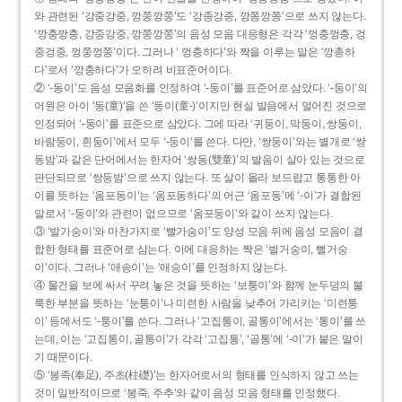
와 관련된 ‘강중강중, 깡쭝깡쭝’도 ‘강종강종, 깡쫑깡쫑’으로 쓰지 않는다.
‘깡충깡충, 강중강중, 깡쭝깡쭝’의 음성 모음 대응형은 각각 ‘껑충껑충, 겅
중겅중, 껑쭝껑쭝’이다. 그러나 ‘ 껑충하다’와 짝을 이루는 말은 ‘깡총하
다’로서 ‘깡충하다’가 오히려 비표준어이다.
② ‘-동이’도 음성 모음화를 인정하여 ‘-둥이’를 표준어로 삼았다. ‘-둥이’의
어원은 아이 ‘동(童)’을 쓴 ‘동이(童-)’이지만 현실 발음에서 멀어진 것으로
인정되어 ‘-둥이’를 표준으로 삼았다. 그에 따라 ‘귀둥이, 막둥이, 쌍둥이,
바람둥이, 흰둥이’에서 모두 ‘-둥이’를 쓴다. 다만, ‘쌍둥이’와는 별개로 ‘쌍
동밤’과 같은 단어에서는 한자어 ‘쌍동(雙童)’의 발음이 살아 있는 것으로
판단되므로 ‘쌍둥밤’으로 쓰지 않는다. 또 살이 올라 보드랍고 통통한 아
이를 뜻하는 ‘옴포동이’는 ‘옴포동하다’의 어근 ‘옴포동’에 ‘-이’가 결합된
말로서 ‘-둥이’와 관련이 없으므로 ‘옴포둥이’와 같이 쓰지 않는다.
③ ‘발가숭이’와 마찬가지로 ‘빨가숭이’도 양성 모음 뒤에 음성 모음이 결
합한 형태를 표준어로 삼는다. 이에 대응하는 짝은 ‘벌거숭이, 뻘거숭
이’이다. 그러나 ‘애송이’는 ‘애숭이’를 인정하지 않는다.
④ 물건을 보에 싸서 꾸려 놓은 것을 뜻하는 ‘보퉁이’와 함께 눈두덩의 불
룩한 부분을 뜻하는 ‘눈퉁이’나 미련한 사람을 낮추어 가리키는 ‘미련퉁
이’ 등에서도 ‘-퉁이’를 쓴다. 그러나 ‘고집통이, 골통이’에서는 ‘통이’를 쓰
는데, 이는 ‘고집통이, 골통이’가 각각 ‘고집통’, ‘골통’에 ‘-이’가 붙은 말이
기 때문이다.
⑤ ‘봉족(奉足), 주초(柱礎)’는 한자어로서의 형태를 인식하지 않고 쓰는
것이 일반적이므로 ‘봉죽, 주추’와 같이 음성 모음 형태를 인정했다.