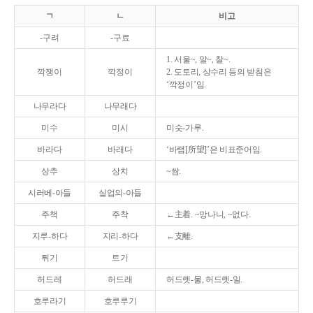
ㄱ
ㄴ
비고
-구려
-구료
1. 서울~, 알~, 찰~.
깍쟁이
깍정이
2. 도토리, 상수리 등의 받침은
‘깍정이’임.
나무라다
나무래다
미수
미시
미숫-가루.
바라다
바래다
‘바램[所望]’은 비표준어임.
상추
상치
~쌈.
시러베-아들
실업의-아들
주책
주착
←主着. ~망나니, ~없다.
지루-하다
지리-하다
←支離.
튀기
트기
허드레
허드래
허드렛-물, 허드렛-일.
호루라기
호루루기