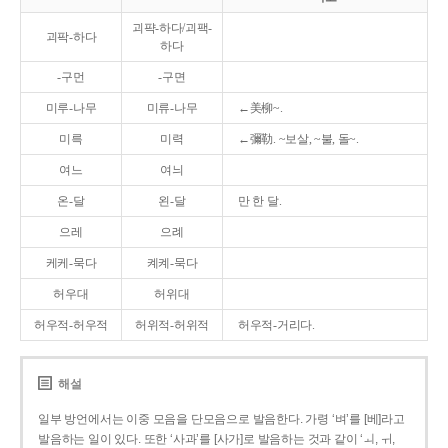
괴퍅-하다/괴팩-
괴팍-하다
하다
-구먼
-구면
미루-나무
미류-나무
←美柳~.
미륵
미력
←彌勒. ~보살, ~불, 돌~.
여느
여늬
온-달
왼-달
만 한 달.
으레
으례
케케-묵다
켸켸-묵다
허우대
허위대
허우적-허우적
허위적-허위적
허우적-거리다.
해설
일부 방언에서는 이중 모음을 단모음으로 발음한다. 가령 ‘벼’를 [베]라고
발음하는 일이 있다. 또한 ‘사과’를 [사가]로 발음하는 것과 같이 ‘ㅚ, ㅟ,