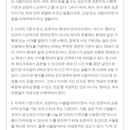
는 사람이라도 비어, 속어, 은어 등을 쓸 수는 있으므로 표준어의 사회적
기준은 상당히 느슨하다고 할 수 있다. 그러나 비어, 속어, 은어 등은 표준
어이기는 하되 언어 예절에 어긋난 말들이므로, 교양 있는 사람이라면 사
용을 자제하여야 하는 말들이다.
2. 시대적 기준으로서, 표준어는 현대의 언어여야 한다. 여기서 ‘현대’는
단순히 시간적으로 현재란 뜻이 아니라 역사적 흐름에서 현재와 같은 구
획에 있는 시대를 말한다. 다른 사회적, 경제적 시대 구분과는 달리 언어
사용에서 현대를 구분하는 데에는 뚜렷한 객관적 기준이 없다. 20세기 초
의 구어가 현대의 말로 간주되곤 하나, 21세기가 상당히 진행된 현재로서
는 20세기 초의 구어를 현대의 말로 간주하기에 어려움이 있다. 한 시대
에 최대 4세대가 공존할 수 있으므로 세대 간 시간 차를 30년 남짓으로
잡으면 넉넉잡아 100년 정도의 시간 차가 있는 말들이 한 시대에 쓰일 수
있다. 그러므로 현대를 100년 전으로부터 현재 시점까지의 기간으로 규
정할 수도 있을 것이다. 그러나 이러한 시간 인식은 ‘현대’ 개념의 모호함
때문에 편의상 행할 수 있는 것일 뿐 객관적인 것은 아니다. ‘현대’는 국어
언중들의 직관으로 이해하여야 한다.
3. 지역적 기준으로서, 표준어는 서울말이어야 한다. 이는 표준어의 공용
어적 성격을 가장 크게 드러내 주는 기준이다. 가령, 많은 지역 사람들이
모여서 공식적인 이야기를 나눌 때 각자의 지역어를 사용한다면 의사소
통이 어려워질 수 있는데, 이를 방지하기 위해 표준어의 조건으로 서울말
을 제시한 것이다. 물론 서울말이라도 비표준적인 요소가 있다. “나두 간