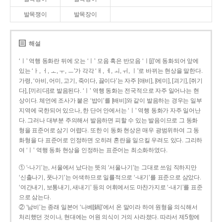
발목쟁이
발목장이
해설
‘ㅣ’ 역행 동화란 뒤에 오는 ‘ㅣ’ 모음 혹은 반모음 ‘ㅣ[j]’에 동화되어 앞에
있는 ‘ㅏ, ㅓ, ㅗ, ㅜ, ㅡ’가 각각 ‘ㅐ, ㅔ, ㅚ, ㅟ, ㅣ’로 바뀌는 현상을 말한다.
가령, ‘아비, 어미, 고기, 죽이다, 끓이다’는 자주 [애비], [에미], [괴기], [쥐기
다], [끼리다]로 발음된다. ‘ㅣ’ 역행 동화는 전국적으로 자주 일어나는 현
상이다. 체언에 조사가 붙은 ‘밥이’를 [배비]와 같이 발음하는 경우는 일부
지역에 국한되어 있으나, 한 단어 안에서는 ‘ㅣ’ 역행 동화가 자주 일어난
다. 그러나 대부분 주의해서 발음하면 피할 수 있는 발음이므로 그 동화
형을 표준어로 삼기 어렵다. 또한 이 동화 현상은 매우 광범위하여 그 동
화형을 다 표준어로 인정하면 오히려 혼란을 일으킬 우려도 있다. 그리하
여 ‘ㅣ’ 역행 동화 현상을 인정하는 표준어는 최소화하였다.
① ‘-나기’는, 서울에서 났다는 뜻의 ‘서울나기’는 그대로 쓰임 직하지만
‘신출나기, 풋나기’는 어색하므로 일률적으로 ‘-내기’를 표준으로 삼았다.
‘여간내기, 보통내기, 새내기’ 등의 어휘에서도 마찬가지로 ‘-내기’를 표준
으로 삼는다.
② ‘남비’는 종래 일본어 ‘나베[鍋]’에서 온 말이라 하여 원형을 의식해서
처리했던 것이나, 현대에는 어원 의식이 거의 사라졌다. 따라서 제5항에