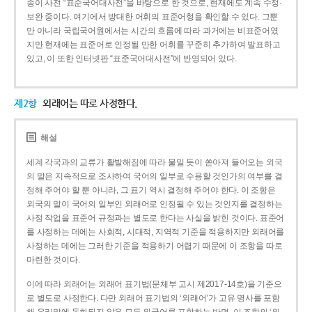
종이 사전 “표준국어대사전”을 바탕으로 한 것으로, 현재에도 계속 수정·
보완 중이다. 여기에서 방대한 어휘의 표준어형을 확인할 수 있다. 그뿐
만 아니라 국립국어원에서는 시간의 흐름에 따라 과거에는 비표준어였
지만 현재에는 표준어로 인정될 만한 어휘를 꾸준히 추가하여 발표하고
있고, 이 또한 인터넷판 “표준국어대사전”에 반영되어 있다.
제2항
외래어는 따로 사정한다.
해설
세계 각국과의 교류가 활발해짐에 따라 물밀 듯이 쏟아져 들어오는 외국
의 말은 지속적으로 조사하여 국어의 일부로 수용할 것인가의 여부를 결
정해 주어야 할 뿐 아니라, 그 표기 역시 결정해 주어야 한다. 이 조항은
외국의 말이 국어의 일부인 외래어로 인정될 수 있는 것인지를 결정하는
사정 작업을 표준어 규정과는 별도로 한다는 사실을 밝힌 것이다. 표준어
를 사정하는 데에는 사회적, 시대적, 지역적 기준을 적용하지만 외래어를
사정하는 데에는 그러한 기준을 적용하기 어렵기 때문에 이 조항을 따로
마련한 것이다.
이에 따라 외래어는 외래어 표기법(문체부 고시 제2017-14호)을 기준으
로 별도로 사정한다. 다만 외래어 표기법의 ‘외래어’가 고유 명사를 포함