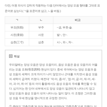
다만, 어원 의식이 강하게 작용하는 다음 단어에서는 양성 모음 형태를 그대로 표
준어로 삼는다.(ㄱ을 표준어로 삼고, ㄴ을 버림.)
ㄱ
ㄴ
비고
부조(扶助)
부주
~금, 부좃-술.
사돈(査頓)
사둔
밭~, 안~.
삼촌(三寸)
삼춘
시~, 외~, 처~.
해설
우리말에는 양성 모음은 양성 모음끼리, 음성 모음은 음성 모음끼리 어울
리는 모음 조화(母音調和) 현상이 있다. 중세 국어에서는 양성 모음과 음
성 모음의 세력이 크게 차이가 나지 않았으나 근대를 거치면서 음성 모음
의 세력이 급격히 커졌다. 예컨대 ‘ 막-아, 좁-아’, ‘접-어, 굽-어, 재-어, 세-
어, 괴-어, 쥐-어’ 등의 어미 활용에서도 음성 모음의 우세를 확인할 수 있
다. 심지어는 한 단어 내부에서도 양성 모음이 일관되게 나타나지 않고
양성 모음과 음성 모음이 섞여 나타나는 일이 많다. 이 조항은 그러한 음
성 모음 우세 현상을 명시적으로 규정한 것이다.
① 종래의 ‘깡총깡총’은 언어 현실을 반영하여 ‘깡충깡충’으로 정했다. 이