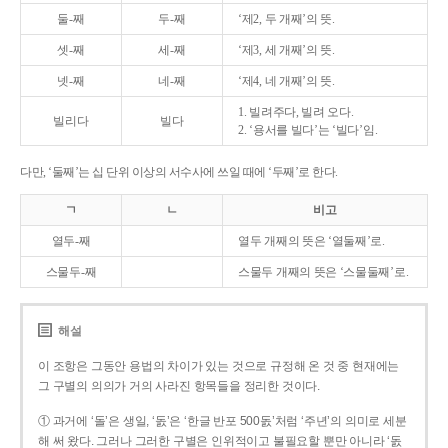
둘-째
두-째
‘제2, 두 개째’의 뜻.
셋-째
세-째
‘제3, 세 개째’의 뜻.
넷-째
네-째
‘제4, 네 개째’의 뜻.
1. 빌려주다, 빌려 오다.
빌리다
빌다
2. ‘용서를 빌다’는 ‘빌다’임.
다만, ‘둘째’는 십 단위 이상의 서수사에 쓰일 때에 ‘두째’로 한다.
ㄱ
ㄴ
비고
열두-째
열두 개째의 뜻은 ‘열둘째’로.
스물두-째
스물두 개째의 뜻은 ‘스물둘째’로.
해설
이 조항은 그동안 용법의 차이가 있는 것으로 규정해 온 것 중 현재에는
그 구별의 의의가 거의 사라진 항목들을 정리한 것이다.
① 과거에 ‘돌’은 생일, ‘돐’은 ‘한글 반포 500돐’처럼 ‘주년’의 의미로 세분
해 써 왔다. 그러나 그러한 구별은 인위적이고 불필요할 뿐만 아니라 ‘돐