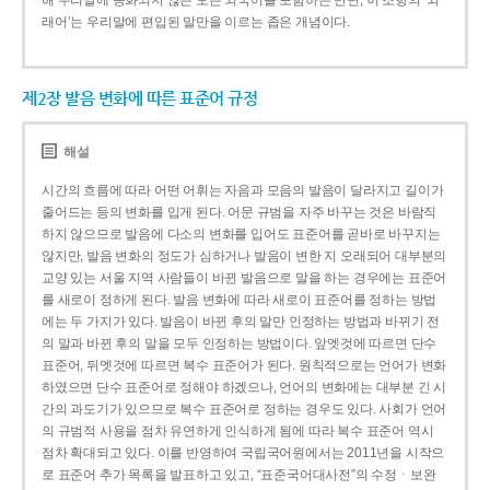
해 우리말에 동화되지 않은 모든 외국어를 포함하는 반면, 이 조항의 ‘외
래어’는 우리말에 편입된 말만을 이르는 좁은 개념이다.
제2장 발음 변화에 따른 표준어 규정
해설
시간의 흐름에 따라 어떤 어휘는 자음과 모음의 발음이 달라지고 길이가
줄어드는 등의 변화를 입게 된다. 어문 규범을 자주 바꾸는 것은 바람직
하지 않으므로 발음에 다소의 변화를 입어도 표준어를 곧바로 바꾸지는
않지만, 발음 변화의 정도가 심하거나 발음이 변한 지 오래되어 대부분의
교양 있는 서울 지역 사람들이 바뀐 발음으로 말을 하는 경우에는 표준어
를 새로이 정하게 된다. 발음 변화에 따라 새로이 표준어를 정하는 방법
에는 두 가지가 있다. 발음이 바뀐 후의 말만 인정하는 방법과 바뀌기 전
의 말과 바뀐 후의 말을 모두 인정하는 방법이다. 앞엣것에 따르면 단수
표준어, 뒤엣것에 따르면 복수 표준어가 된다. 원칙적으로는 언어가 변화
하였으면 단수 표준어로 정해야 하겠으나, 언어의 변화에는 대부분 긴 시
간의 과도기가 있으므로 복수 표준어로 정하는 경우도 있다. 사회가 언어
의 규범적 사용을 점차 유연하게 인식하게 됨에 따라 복수 표준어 역시
점차 확대되고 있다. 이를 반영하여 국립국어원에서는 2011년을 시작으
로 표준어 추가 목록을 발표하고 있고, “표준국어대사전”의 수정ㆍ보완