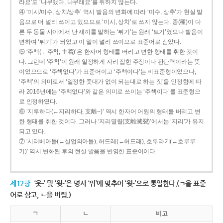
라요’도 ‘나무랬다, 나무래요’를 취하지 않는다.
④ ‘미시/미수, 상치/상추’ 역시 발음의 변화에 따라 ‘미수, 상추’가 현실 발
음으로 더 널리 쓰이고 있으므로 ‘미시, 상치’로 쓰지 않는다. 종(種)이 다
른 두 동물 사이에서 난 새끼를 말하는 ‘튀기’는 원래 ‘트기’였으나 발음이
변하여 ‘튀기’가 되었고 이 말이 널리 쓰이므로 표준어로 삼았다.
⑤ ‘주책(←주착, 主着)’은 한자어 형태를 버리고 변한 형태를 취한 것이
다. 그런데 ‘주착’이 원래 일정하게 자리 잡힌 주장이나 판단력이라는 뜻
이었으므로 ‘주책없다’가 표준어이고 ‘주책이다’는 비표준형이었으나,
‘주책’의 의미로서 ‘일정한 줏대가 없이 되는대로 하는 짓’을 인정함에 따
라 2016년에는 ‘주책없다’와 같은 의미로 쓰이는 ‘주책이다’를 표준형으
로 인정하였다.
⑥ ‘지루하다(←지리하다, 支離--)’ 역시 한자어 어원의 형태를 버리고 변
한 형태를 취한 것이다. 그러나 ‘지리멸렬(支離滅裂)’에서는 ‘지리’가 유지
되고 있다.
⑦ ‘시러베아들(←실업의아들), 허드레(←허드래), 호루라기(←호루루
기)’ 역시 변화된 후의 현실 발음을 반영한 표준어이다.
제12항
‘웃-’ 및 ‘윗-’은 명사 ‘위’에 맞추어 ‘윗-’으로 통일한다.(ㄱ을 표준
어로 삼고, ㄴ을 버림.)
ㄱ
ㄴ
비고