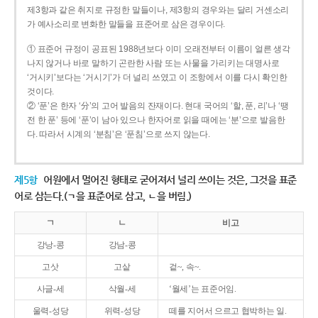
제3항과 같은 취지로 규정한 말들이나, 제3항의 경우와는 달리 거센소리
가 예사소리로 변화한 말들을 표준어로 삼은 경우이다.
① 표준어 규정이 공표된 1988년보다 이미 오래전부터 이름이 얼른 생각
나지 않거나 바로 말하기 곤란한 사람 또는 사물을 가리키는 대명사로
‘거시키’보다는 ‘거시기’가 더 널리 쓰였고 이 조항에서 이를 다시 확인한
것이다.
② ‘푼’은 한자 ‘分’의 고어 발음의 잔재이다. 현대 국어의 ‘할, 푼, 리’나 ‘땡
전 한 푼’ 등에 ‘푼’이 남아 있으나 한자어로 읽을 때에는 ‘분’으로 발음한
다. 따라서 시계의 ‘분침’은 ‘푼침’으로 쓰지 않는다.
제5항
어원에서 멀어진 형태로 굳어져서 널리 쓰이는 것은, 그것을 표준
어로 삼는다.(ㄱ을 표준어로 삼고, ㄴ을 버림.)
ㄱ
ㄴ
비고
강낭-콩
강남-콩
고삿
고샅
겉~, 속~.
사글-세
삭월-세
‘월세’는 표준어임.
울력-성당
위력-성당
떼를 지어서 으르고 협박하는 일.