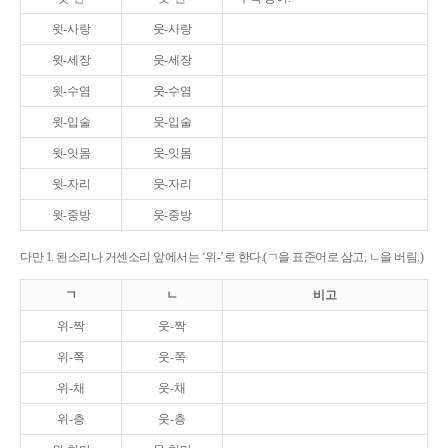
윗-사랑
웃-사랑
윗-세장
웃-세장
윗-수염
웃-수염
윗-입술
웃-입술
윗-잇몸
웃-잇몸
윗-자리
웃-자리
윗-중방
웃-중방
다만 1. 된소리나 거센소리 앞에서는 ‘위-’로 한다.(ㄱ을 표준어로 삼고, ㄴ을 버림.)
ㄱ
ㄴ
비고
위-짝
웃-짝
위-쪽
웃-쪽
위-채
웃-채
위-층
웃-층