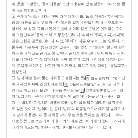
이, 돐을’의 발음인 [돌씨], [돌쓸]이 언어 현실에 있는 발음이 아니므로 ‘돌’
하나로 통합한 것이다.
② 과거에 ‘두째, 세째’는 ‘첫째’와 함께 차례를, ‘둘째, 셋째’는 ‘하나째’와
함께 ‘사과를 벌써 셋째 먹는다’에서와 같이 수량을 나타내는 것으로 구
별하여 써 왔다. 그러나 언어 현실에서 이와 같은 구별은 인위적인 것이
라고 판단되어 ‘둘째, 셋째’로 통합한 것이다. 따라서 ‘두째, 세째, 네째’와
같은 표현은 잘못된 것이다. 다만, ‘두째’가 다른 수 뒤에 오는 ‘열두째, 스
물두째, 서른두째’ 등은 인정하였는데, 이는 받침 ‘ㄹ’ 발음이 분명히 탈락
하는 언어 현실을 근거로 한 것이다. 순서가 첫 번째나 두 번째쯤 되는 차
례를 나타내는 ‘한두째’에서도 ‘두째’로 쓴다. 그러나 이에도 예외가 있는
데, 드물게 쓰이기는 하지만 ‘열두 개째’의 의미로 쓰일 때에는 ‘열둘째’가
인정된다.
③ ‘빌다’에는 원래 물건 따위를 구걸한다는 뜻
과 신
(
밥을 빌러 다니다)
예
이나 사람 따위에 간청한다는 뜻
, 그리고 나중에
(
하늘에 소원을 빌다)
예
갚기로 하고 남의 물건이나 돈을 쓴다는 뜻
이 있
(
친구에게 돈을 빌다)
예
었다. 그런데 나중에 갚기로 하고 남의 물건이나 돈을 쓴다는 뜻의 ‘빌
다’는 ‘빌리다’로 형태가 바뀜에 따라 ‘빌다’를 버리고 ‘빌리다’를 표준어
로 삼은 것이다. ‘빌리다’는 원래 ‘빌다’의 피동형으로서 대가를 받기로 하
고 남에게 물건이나 돈 따위를 내어 주는 것을 뜻하는 말이었다. 그러나
새로운 뜻으로 쓰임에 따라 원래의 의미는 잃어버리게 되었다. 그래서 원
래의 의미로는 ‘빌려주다’가 ‘빌리다’를 대신하여 쓰이게 되었다.