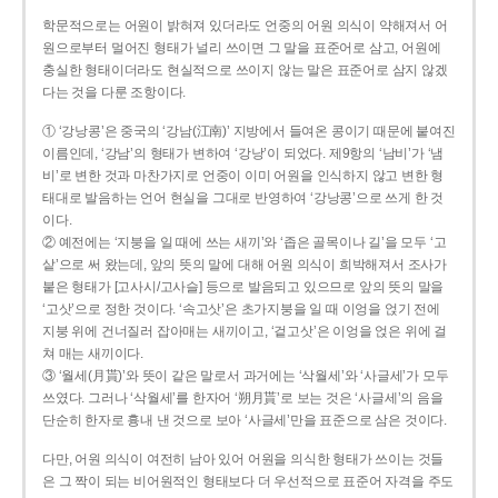
학문적으로는 어원이 밝혀져 있더라도 언중의 어원 의식이 약해져서 어
원으로부터 멀어진 형태가 널리 쓰이면 그 말을 표준어로 삼고, 어원에
충실한 형태이더라도 현실적으로 쓰이지 않는 말은 표준어로 삼지 않겠
다는 것을 다룬 조항이다.
① ‘강낭콩’은 중국의 ‘강남(江南)’ 지방에서 들여온 콩이기 때문에 붙여진
이름인데, ‘강남’의 형태가 변하여 ‘강낭’이 되었다. 제9항의 ‘남비’가 ‘냄
비’로 변한 것과 마찬가지로 언중이 이미 어원을 인식하지 않고 변한 형
태대로 발음하는 언어 현실을 그대로 반영하여 ‘강낭콩’으로 쓰게 한 것
이다.
② 예전에는 ‘지붕을 일 때에 쓰는 새끼’와 ‘좁은 골목이나 길’을 모두 ‘고
샅’으로 써 왔는데, 앞의 뜻의 말에 대해 어원 의식이 희박해져서 조사가
붙은 형태가 [고사시/고사슬] 등으로 발음되고 있으므로 앞의 뜻의 말을
‘고삿’으로 정한 것이다. ‘속고삿’은 초가지붕을 일 때 이엉을 얹기 전에
지붕 위에 건너질러 잡아매는 새끼이고, ‘겉고삿’은 이엉을 얹은 위에 걸
쳐 매는 새끼이다.
③ ‘월세(月貰)’와 뜻이 같은 말로서 과거에는 ‘삭월세’와 ‘사글세’가 모두
쓰였다. 그러나 ‘삭월세’를 한자어 ‘朔月貰’로 보는 것은 ‘사글세’의 음을
단순히 한자로 흉내 낸 것으로 보아 ‘사글세’만을 표준으로 삼은 것이다.
다만, 어원 의식이 여전히 남아 있어 어원을 의식한 형태가 쓰이는 것들
은 그 짝이 되는 비어원적인 형태보다 더 우선적으로 표준어 자격을 주도