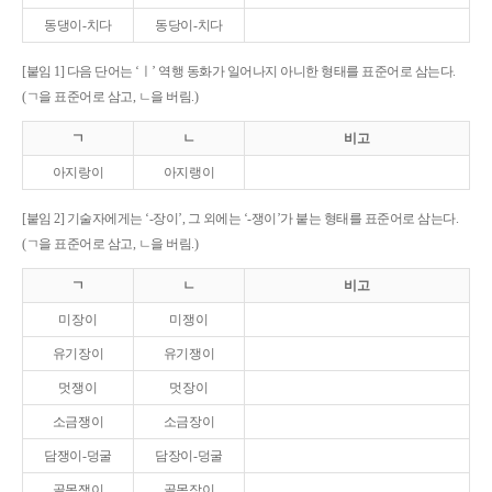
동댕이-치다
동당이-치다
[붙임 1] 다음 단어는 ‘ㅣ’ 역행 동화가 일어나지 아니한 형태를 표준어로 삼는다.
(ㄱ을 표준어로 삼고, ㄴ을 버림.)
ㄱ
ㄴ
비고
아지랑이
아지랭이
[붙임 2] 기술자에게는 ‘-장이’, 그 외에는 ‘-쟁이’가 붙는 형태를 표준어로 삼는다.
(ㄱ을 표준어로 삼고, ㄴ을 버림.)
ㄱ
ㄴ
비고
미장이
미쟁이
유기장이
유기쟁이
멋쟁이
멋장이
소금쟁이
소금장이
담쟁이-덩굴
담장이-덩굴
골목쟁이
골목장이