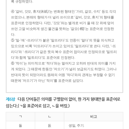
록 규정하였다.
④ ‘갈비, 갓모, 휴지(休紙)’는 변화된 형태인 ‘가리, 갈모, 수지’ 등도 각각
쓰였으나, 본래의 형태가 더 널리 쓰이므로 ‘갈비, 갓모, 휴지’의 형태를
표준어로 인정하였다. 다만, ‘갓모’와는 별개로 비가 올 때 갓 위에 덮어
쓰던 고깔 비슷하게 생긴 물건을 뜻하는 ‘갈모(-帽)’는 표준어로 인정한
다.
⑤ ‘밀-’에 ‘-뜨리다’가 붙은 ‘밀뜨리다’도 언중이 ‘밀다’의 뜻을 의식하고
있으므로 비록 ‘미뜨리다’가 쓰이고 있어도 ‘밀뜨리다’로 쓴다. 다만, ‘-뜨
리다’와 ‘-트리다’가 같은 뜻의 복수 표준어 접미사로 인정되므로 ‘밀뜨리
다’와 함께 ‘밀트리다’도 표준어로 인정된다.
⑥ ‘적이’는 의미적으로 ‘적다’와는 멀어지고 오히려 반대의 의미를 가지
게 되었다. 그 때문에 한동안 ‘저으기’가 널리 보급되기도 하였다. 그러나
반대의 뜻이 되었더라도 원래의 어원 ‘적다’와의 관계는 부정할 수 없기
때문에 ‘저으기’가 아닌 ‘적이’를 표준어로 삼았다.
제6항
다음 단어들은 의미를 구별함이 없이, 한 가지 형태만을 표준어로
삼는다.(ㄱ을 표준어로 삼고, ㄴ을 버림.)
ㄱ
ㄴ
비고
돌
돐
생일, 주기.