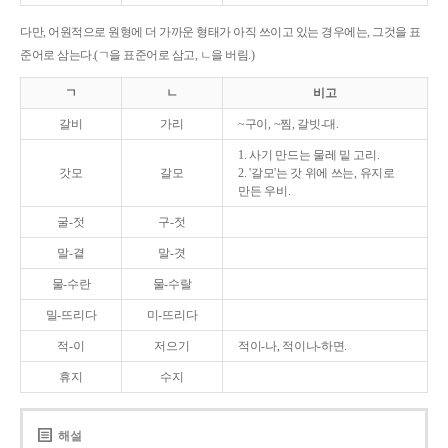
다만, 어원적으로 원형에 더 가까운 형태가 아직 쓰이고 있는 경우에는, 그것을 표
준어로 삼는다.(ㄱ을 표준어로 삼고, ㄴ을 버림.)
ㄱ
ㄴ
비고
갈비
가리
~구이, ~찜, 갈빗-대.
1. 사기 만드는 물레 밑 고리.
갓모
갈모
2. '갈모'는 갓 위에 쓰는, 유지로
만든 우비.
굴-젓
구-젓
말-곁
말-겻
물-수란
물-수랄
밀-뜨리다
미-뜨리다
적-이
저으기
적이-나, 적이나-하면.
휴지
수지
해설