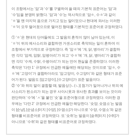
이 조항에서는 ‘암’과 ‘수’를 구별하여 쓸 때의 기본적 표준어는 ‘암’과
‘수’임을 분명히 밝혔다. ‘암’과 ‘수’는 역사적으로 ‘암ㅎ, 수ㅎ’과 같이
‘ㅎ’을 맨 마지막 음으로 가지고 있는 말이었으나 현대에 와서는 이러한
‘ㅎ’이 모두 떨어졌으므로 떨어진 형태를 기본적인 표준어로 규정하였다.
① ‘ㅎ’은 현대의 단어들에도 그 발음의 흔적이 많이 남아 있는데, 이
‘ㅎ’이 뒤의 예사소리와 결합하면 거센소리로 축약되는 일이 흔하여 이
조항에서 부가적으로 규정하였다. 즉 ‘암ㅎ’에 ‘개, 닭, 병아리’가 결합하
면 각각 ‘암캐, 암탉, 암평아리’가 되고 ‘수ㅎ’에 ‘개, 닭, 병아리’가 결합하
면 각각 ‘수캐, 수탉, 수평아리’가 되는 언어 현실을 존중하였다. 이러한
축약은 ‘다만 1’ 규정에서 언급한 예들에만 해당되는 것이므로 ‘암ㅎ, 수
ㅎ’에 ‘고양이’가 결합하더라도 ‘암고양이, 수고양이’와 같은 형태가 표준
어가 된다. 발음도 [암고양이], [수고양이]가 표준 발음이다.
② ‘수’와 뒤의 말이 결합할 때, 발음상 [ㄴ(ㄴ)] 첨가가 일어나거나 뒤의 예
사소리가 된소리가 되는 경우 사이시옷과 유사한 효과를 보이는 것이라
판단하여 ‘수’에 ‘ㅅ’을 붙인 ‘숫’을 표준어형으로 규정하였다. 이러한 경
우에는 ‘다만 2’ 규정에서 언급한 예들만 해당한다. ‘숫양, 숫염소’는 발음
이 [순냥], [순념소]이지 [수양], [수염소]가 아니므로 ‘수양, 수염소’와 같은
형태를 비표준어로 규정하였다. 또 ‘숫쥐’는 발음이 [숟쮜]이지 [수쥐]가
아니므로 ‘수쥐’와 같은 형태를 비표준어로 규정하였다.