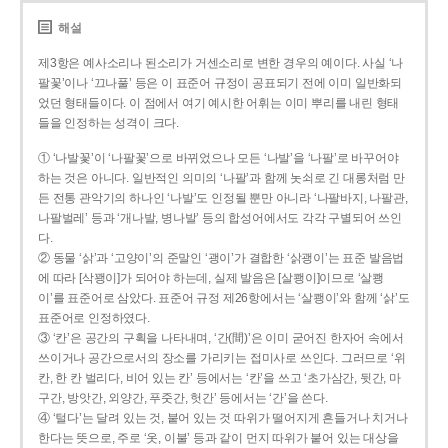
해설
제3항은 예사소리나 된소리가 거센소리로 변한 경우의 예이다. 사실 ‘나
팔꽃’이나 ‘끄나풀’ 등은 이 표준어 규정이 공표되기 전에 이미 일반화되
었던 형태들이다. 이 점에서 여기 예시한 어휘는 이미 뿌리를 내린 형태
들을 인정하는 성격이 크다.
① ‘나발꽃’이 ‘나팔꽃’으로 바뀌었으나 모든 ‘나발’을 ‘나팔’로 바꾸어야
하는 것은 아니다. 일반적인 의미의 ‘나팔’과 함께 놋쇠로 긴 대롱처럼 만
든 전통 관악기의 하나인 ‘나발’도 인정될 뿐만 아니라 ‘나팔바지, 나팔관,
나팔벌레’ 등과 ‘개나발, 병나발’ 등의 합성어에서도 각각 구별되어 쓰인
다.
② 동물 ‘삵’과 ‘고양이’의 준말인 ‘괭이’가 결합한 ‘삵괭이’는 표준 발음법
에 따라 [삭꽹이]가 되어야 하는데, 실제 발음은 [살쾡이]이므로 ‘살쾡
이’를 표준어로 삼았다. 표준어 규정 제26항에서는 ‘살쾡이’와 함께 ‘삵’도
표준어로 인정하였다.
③ ‘칸’은 공간의 구획을 나타내며, ‘간(間)’은 이미 굳어진 한자어 속에서
쓰이거나 공간으로서의 장소를 가리키는 접미사로 쓰인다. 그러므로 ‘위
칸, 한 칸 벌리다, 비어 있는 칸’ 등에서는 ‘칸’을 쓰고 ‘초가삼간, 뒷간, 마
구간, 방앗간, 외양간, 푸줏간, 헛간’ 등에서는 ‘간’을 쓴다.
④ ‘털다’는 달려 있는 것, 붙어 있는 것 따위가 떨어지게 흔들거나 치거나
한다는 뜻으로, 주로 ‘옷, 이불’ 등과 같이 먼지 따위가 붙어 있는 대상을