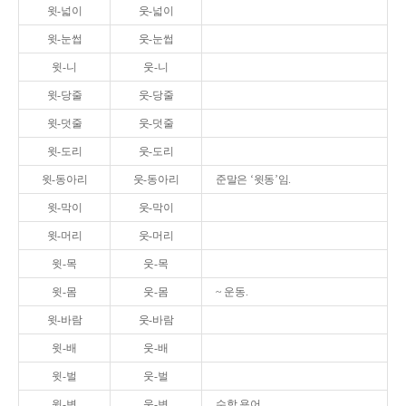
윗-넓이
웃-넓이
윗-눈썹
웃-눈썹
윗-니
웃-니
윗-당줄
웃-당줄
윗-덧줄
웃-덧줄
윗-도리
웃-도리
윗-동아리
웃-동아리
준말은 ‘윗동’임.
윗-막이
웃-막이
윗-머리
웃-머리
윗-목
웃-목
윗-몸
웃-몸
~ 운동.
윗-바람
웃-바람
윗-배
웃-배
윗-벌
웃-벌
윗-변
웃-변
수학 용어.