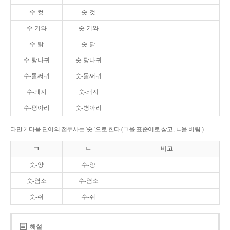
수-컷
숫-것
수-키와
숫-기와
수-탉
숫-닭
수-탕나귀
숫-당나귀
수-톨쩌귀
숫-돌쩌귀
수-퇘지
숫-돼지
수-평아리
숫-병아리
다만 2. 다음 단어의 접두사는 '숫-'으로 한다.(ㄱ을 표준어로 삼고, ㄴ을 버림.)
ㄱ
ㄴ
비고
숫-양
수-양
숫-염소
수-염소
숫-쥐
수-쥐
해설