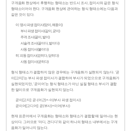
구개음화 현상에서 후행하는 형태소는 반드시 조사, 접미사와 같은 형식
형태소이어야 한다. 구개음화 현상에 관여하는 형식 형태소에는 다음과
같은 것이 있다.
이: 명사 파생 접미사(맏이, 해돋이)
부사 파생 접미사(같이, 굳이)
주격 조사(끝이, 밭이)
서술격 조사(끝이다, 밭이다)
사동 접미사(붙이다)
히: 피동 접미사(걷히다, 닫히다)
사동 접미사(굳히다)
형식 형태소가 결합하지 않은 경우에는 구개음화가 실현되지 않는다. ‘곧
이[고지]’는 부사 파생 접미사가 결합하여 부사가 되었으므로 구개음화가
실현되었지만, ‘곧이어’는 형식 형태소가 아닌 실질 형태소 부사가 결합
한 말이므로 구개음화가 실현되지 않는다.
곧이[고지]: 곧-­(어근)+­-이(부사 파생 접미사)
곧이어[고디어]: 곧(부사)+이어(부사)
현재 표준어에서 구개음화는 형태소와 형태소가 결합할 때 일어나는 현
상이다. 그러므로 ‘마디, 견디다’와 같이 하나의 형태소 내부에서는 구개
음화가 일어나지 않는다.