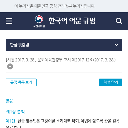
이 누리집은 대한민국 공식 전자정부 누리집입니다.
한글 맞춤법
[시행 2017. 3. 28.] 문화체육관광부 고시 제2017-12호(2017. 3. 28.)
규정 목록 보기
해설 닫기
본문
제1장 총칙
제1항
한글 맞춤법은 표준어를 소리대로 적되, 어법에 맞도록 함을 원칙
으로 한다.