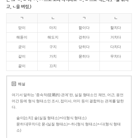
고, ㄴ을 버림.)
ㄱ
ㄴ
ㄱ
ㄴ
맏이
마지
핥이다
할치다
해돋이
해도지
걷히다
거치다
굳이
구지
닫히다
다치다
같이
가치
묻히다
무치다
끝이
끄치
해설
여기서 말하는 ‘종속적(從屬的) 관계’란, 실질 형태소인 체언, 어근, 용언
어간 등에 형식 형태소인 조사, 접미사, 어미 등이 결합하는 관계를 말한
다.
솥이[소치]: 솥(실질 형태소)+이(형식 형태소)
묻히다[무치다]: 묻­-(실질 형태소)+­-히­-(형식 형태소)+-다(형식 형태
소)