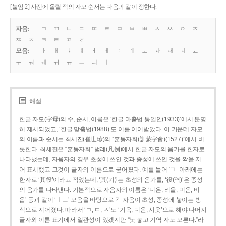
[붙임 2] 사전에 올릴 적의 자모 순서는 다음과 같이 정한다.
자음:
ㄱ
ㄲ
ㄴ
ㄷ
ㄸ
ㄹ
ㅁ
ㅂ
ㅃ
ㅅ
ㅆ
ㅇ
ㅈ
ㅉ
ㅊ
ㅋ
ㅌ
ㅍ
ㅎ
모음:
ㅏ
ㅐ
ㅑ
ㅒ
ㅓ
ㅔ
ㅕ
ㅖ
ㅗ
ㅘ
ㅙ
ㅚ
ㅛ
ㅜ
ㅝ
ㅞ
ㅟ
ㅠ
ㅡ
ㅢ
ㅣ
해설
한글 자모(字母)의 수, 순서, 이름은 ‘한글 마춤법 통일안(1933)’에서 분명
히 제시되었고, ‘한글 맞춤법(1988)’도 이를 이어받았다. 이 가운데 자모
의 이름과 순서는 최세진(崔世珍)의 “훈몽자회(訓蒙字會)(1527)”에서 비
롯한다. 최세진은 “훈몽자회” 범례(凡例)에서 한글 자모의 음가를 한자로
나타냈는데, 자음자의 경우 초성에 쓰인 것과 종성에 쓰인 것을 짝을 지
어 표시했고 그것이 글자의 이름으로 굳어졌다. 예를 들어 ‘ㄱ’ 아래에는
한자로 ‘其役’이라고 적었는데, ‘其(기)’는 초성의 음가를, ‘役(역)’은 종성
의 음가를 나타낸다. 기본적으로 자음자의 이름은 ‘니은, 리을, 미음, 비
읍’ 등과 같이 ‘ㅣㅡ’ 모음을 바탕으로 각 자음이 초성, 종성에 놓이는 방
식으로 지어졌다. 따라서 ‘ㄱ, ㄷ, ㅅ’도 ‘기윽, 디읃, 시읏’으로 해야 나머지
글자와 이름 표기에서 일관성이 있겠지만 “낫 놓고 기역 자도 모른다.”라