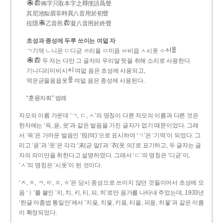
兩字只取本字之釋俚語爲聲
其尼池梨眉非時異八音用於初聲
役隱
乙音邑
凝八音用於終聲
초성과 종성에 두루 쓰이는 여덟 자
ㄱ기역 ㄴ니은 ㄷ디귿 ㄹ리을 ㅁ미음 ㅂ비읍 ㅅ시옷 ㆁ
두 자는 다만 그 글자의 우리말 뜻을 취해 소리로 사용한다.
기니디리미비시
여덟 음은 초성에 사용되고,
역은귿을음읍옷
여덟 음은 종성에 사용된다.
“훈몽자회” 범례
자모의 이름 가운데 ‘ㄱ, ㄷ, ㅅ’의 명칭이 다른 자모의 이름과 다른 것은
한자에는 ‘윽, 읃, 읏’과 같은 발음을 가진 글자가 없기 때문이었다. 그래
서 ‘윽’은 가까운 발음인 ‘役(역)’으로 표시하여 ‘ㄱ’은 ‘기역’이 되었다. 그
리고 ‘읃’과 ‘읏’은 각각 ‘末(귿 말)’과 ‘衣(옷 의)’로 표기하고, 두 글자는 글
자의 의미만을 취한다고 설명하였다. 그래서 ‘ㄷ’의 명칭은 ‘디귿’이,
‘ㅅ’의 명칭은 ‘시옷’이 된 것이다.
‘ㅈ, ㅊ, ㅋ, ㅌ, ㅍ, ㅎ’은 당시 종성으로 쓰이지 않던 것들이어서 초성에 모
음 ‘ㅣ’를 붙인 ‘지, 치, 키, 티, 피, 히’로만 음가를 나타내 주었는데, 1933년
‘한글 마춤법 통일안’에서 ‘지읒, 치읓, 키읔, 티읕, 피읖, 히읗’과 같은 이름
이 확정되었다.