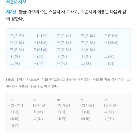
제2장 자모
제4항
한글 자모의 수는 스물넉 자로 하고, 그 순서와 이름은 다음과 같
이 정한다.
ㄱ(기역)
ㄴ(니은)
ㄷ(디귿)
ㄹ(리을)
ㅁ(미음)
ㅂ(비읍)
ㅅ(시옷)
ㅇ(이응)
ㅈ(지읒)
ㅊ(치읓)
ㅋ(키읔)
ㅌ(티읕)
ㅍ(피읖)
ㅎ(히읗)
ㅏ(아)
ㅑ(야)
ㅓ(어)
ㅕ(여)
ㅗ(오)
ㅛ(요)
ㅜ(우)
ㅠ(유)
ㅡ(으)
ㅣ(이)
[붙임 1] 위의 자모로써 적을 수 없는 소리는 두 개 이상의 자모를 어울러서 적되, 그
순서와 이름은 다음과 같이 정한다.
ㄲ
ㄸ
ㅃ
ㅆ
ㅉ
(쌍기역)
(쌍디귿)
(쌍비읍)
(쌍시옷)
(쌍지읒)
ㅐ(애)
ㅒ(얘)
ㅔ(에)
ㅖ(예)
ㅘ(와)
ㅙ(왜)
ㅚ(외)
ㅝ(워)
ㅞ(웨)
ㅟ(위)
ㅢ(의)