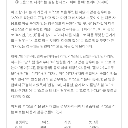
③ 모음으로 시작하는 실질 형태소가 뒤에 올 때: 젖어미[저더미]
이 조항에서는 이 가운데 ‘ㄷ’으로 적을 뚜렷한 까닭이 없는 경우에는
‘ㅅ’으로 적는다고 규정하고 있다. 다만 그 예시에서 보듯이 이는 다른 자
음으로 적을 근거가 없는 경우에도 적용된다. ‘밭, 빚, 꽃’ 등과 같이 다른
자음으로 적을 뚜렷한 까닭이 있는 경우에는 그에 따라 ‘ㅌ, ㅈ, ㅊ’ 등으
로 적지만, ‘낫, 빗’ 등과 같이 ‘ㄷ’이나 다른 자음으로 적을 뚜렷한 근거가
없는 경우는 ‘ㅅ’으로 적는 것이다. 다음과 같이 ‘ㄷ’으로 적을 뚜렷한 근
거가 있는 경우에는 당연히 ‘ㄷ’으로 적는 것이 원칙이다.
첫째, ‘맏이[마지], 맏아들[마다들]’의 ‘맏-’, ‘낟[낟ː], 낟알[나ː달], 낟가리[낟ː
까리]’의 ‘낟’처럼 원래부터 ‘ㄷ’ 받침을 가지고 있는 경우에는 ‘ㄷ’으로 적
는다. ‘곧이[고지], 곧장[곧짱]’ 등도 이에 해당한다. 둘째, ‘돋보다(←도두
보다), 딛다(←디디다), 얻다가(←어디에다가)’처럼 본말에서 준말이 만들
어지면서 ‘ㄷ’ 받침을 갖게 된 경우에도 ‘ㄷ’으로 적는다. 셋째, 한글 맞춤
법에서 규정하고 있듯이 ‘반짇고리, 사흗날, 숟가락, 이튿날’처럼 ‘ㄹ’ 소
리와 연관되어 ‘ㄷ’으로 소리 나는 경우에도 ‘ㄷ’으로 적는다.(한글 맞춤법
제29항 참조)
이처럼 ‘ㄷ’으로 적을 근거가 있는 경우가 아니어서 관습대로 ‘ㅅ’으로 적
는 예로는 다음과 같은 것들이 있다.
걸핏하면
그까짓
기껏
놋그릇
덧셈
빗장
삿대
숫접다