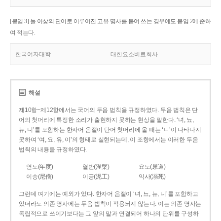
[붙임 3] 둘 이상의 단어로 이루어진 고유 명사를 붙여 쓰는 경우에도 붙임 2에 준하
여 적는다.
한국여자대학
대한요소비료회사
해설
제10항~제12항에서는 국어의 두음 법칙을 규정하였다. 두음 법칙은 단
어의 첫머리에 특정한 소리가 출현하지 못하는 현상을 말한다. ‘녀, 뇨,
뉴, 니’를 포함하는 한자어 음절이 단어 첫머리에 올 때는 ‘ㄴ’이 나타나지
못하여 ‘여, 요, 유, 이’의 형태로 실현되는데, 이 조항에서는 이러한 두음
법칙의 내용을 규정하였다.
연도(年度)
열반(涅槃)
요도(尿道)
이승(尼僧)
이공(泥工)
익사(溺死)
그런데 여기에는 예외가 있다. 한자어 음절이 ‘녀, 뇨, 뉴, 니’를 포함하고
있더라도 의존 명사에는 두음 법칙이 적용되지 않는다. 이는 의존 명사는
독립적으로 쓰이기보다는 그 앞의 말과 연결되어 하나의 단위를 구성하