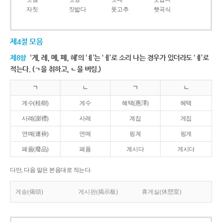
자칫
짓밟다
풋고추
햇곡식
제4절 모음
제8항
‘계, 례, 몌, 폐, 혜’의 ‘ㅖ’는 ‘ㅔ’로 소리 나는 경우가 있더라도 ‘ㅖ’로
적는다. (ㄱ을 취하고, ㄴ을 버림.)
ㄱ
ㄴ
ㄱ
ㄴ
계수(桂樹)
게수
혜택(惠澤)
헤택
사례(謝禮)
사레
계집
게집
연몌(連袂)
연메
핑계
핑게
폐품(廢品)
페품
계시다
게시다
다만, 다음 말은 본음대로 적는다.
게송(偈頌)
게시판(揭示板)
휴게실(休憩室)