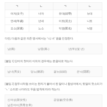
ㄱ
ㄴ
ㄱ
ㄴ
여자(女子)
녀자
유대(紐帶)
뉴대
연세(年歲)
년세
이토(泥土)
니토
요소(尿素)
뇨소
익명(匿名)
닉명
다만, 다음과 같은 의존 명사에서는 ‘냐, 녀’ 음을 인정한다.
냥(兩)
냥쭝(兩-)
년(年)(몇 년)
[붙임 1] 단어의 첫머리 이외의 경우에는 본음대로 적는다.
남녀(男女)
당뇨(糖尿)
결뉴(結紐)
은닉(隱匿)
[붙임 2] 접두사처럼 쓰이는 한자가 붙어서 된 말이나 합성어에서, 뒷말의 첫소리가
‘ㄴ’ 소리로 나더라도 두음 법칙에 따라 적는다.
신여성(新女性)
공염불(空念佛)
남존여비(男尊女卑)