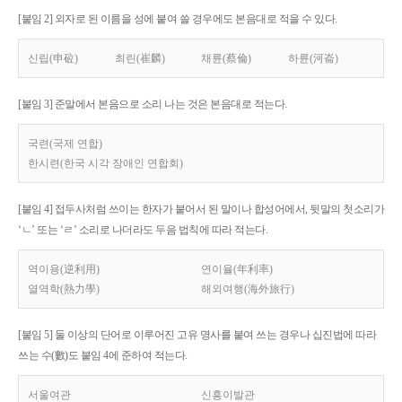
[붙임 2] 외자로 된 이름을 성에 붙여 쓸 경우에도 본음대로 적을 수 있다.
신립(申砬)
최린(崔麟)
채륜(蔡倫)
하륜(河崙)
[붙임 3] 준말에서 본음으로 소리 나는 것은 본음대로 적는다.
국련(국제 연합)
한시련(한국 시각 장애인 연합회)
[붙임 4] 접두사처럼 쓰이는 한자가 붙어서 된 말이나 합성어에서, 뒷말의 첫소리가
‘ㄴ’ 또는 ‘ㄹ’ 소리로 나더라도 두음 법칙에 따라 적는다.
역이용(逆利用)
연이율(年利率)
열역학(熱力學)
해외여행(海外旅行)
[붙임 5] 둘 이상의 단어로 이루어진 고유 명사를 붙여 쓰는 경우나 십진법에 따라
쓰는 수(數)도 붙임 4에 준하여 적는다.
서울여관
신흥이발관