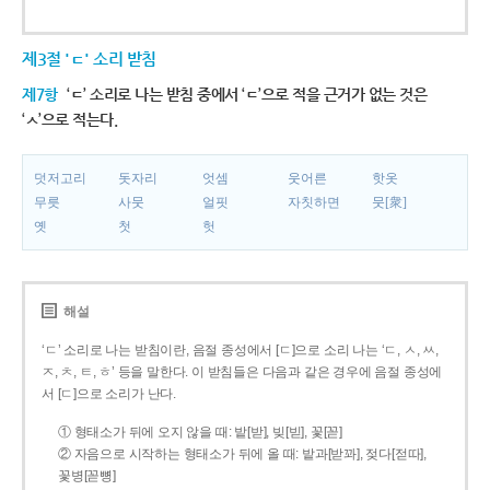
제3절 'ㄷ' 소리 받침
제7항
‘ㄷ’ 소리로 나는 받침 중에서 ‘ㄷ’으로 적을 근거가 없는 것은
‘ㅅ’으로 적는다.
덧저고리
돗자리
엇셈
웃어른
핫옷
무릇
사뭇
얼핏
자칫하면
뭇[衆]
옛
첫
헛
해설
‘ㄷ’ 소리로 나는 받침이란, 음절 종성에서 [ㄷ]으로 소리 나는 ‘ㄷ, ㅅ, ㅆ,
ㅈ, ㅊ, ㅌ, ㅎ’ 등을 말한다. 이 받침들은 다음과 같은 경우에 음절 종성에
서 [ㄷ]으로 소리가 난다.
① 형태소가 뒤에 오지 않을 때: 밭[받], 빚[빋], 꽃[꼳]
② 자음으로 시작하는 형태소가 뒤에 올 때: 밭과[받꽈], 젖다[젇따],
꽃병[꼳뼝]