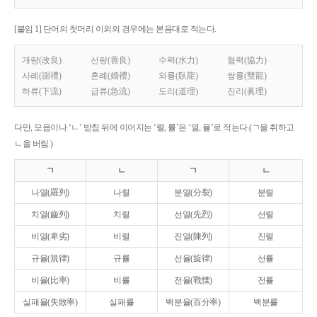
[붙임 1] 단어의 첫머리 이외의 경우에는 본음대로 적는다.
개량(改良)
선량(善良)
수력(水力)
협력(協力)
사례(謝禮)
혼례(婚禮)
와룡(臥龍)
쌍룡(雙龍)
하류(下流)
급류(急流)
도리(道理)
진리(眞理)
다만, 모음이나 ‘ㄴ’ 받침 뒤에 이어지는 ‘렬, 률’은 ‘열, 율’로 적는다.(ㄱ을 취하고
ㄴ을 버림.)
ㄱ
ㄴ
ㄱ
ㄴ
나열(羅列)
나렬
분열(分裂)
분렬
치열(齒列)
치렬
선열(先烈)
선렬
비열(卑劣)
비렬
진열(陳列)
진렬
규율(規律)
규률
선율(旋律)
선률
비율(比率)
비률
전율(戰慄)
전률
실패율(失敗率)
실패률
백분율(百分率)
백분률