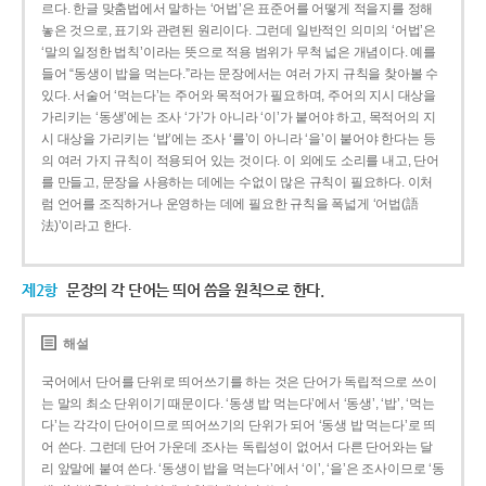
르다. 한글 맞춤법에서 말하는 ‘어법’은 표준어를 어떻게 적을지를 정해
놓은 것으로, 표기와 관련된 원리이다. 그런데 일반적인 의미의 ‘어법’은
‘말의 일정한 법칙’이라는 뜻으로 적용 범위가 무척 넓은 개념이다. 예를
들어 “동생이 밥을 먹는다.”라는 문장에서는 여러 가지 규칙을 찾아볼 수
있다. 서술어 ‘먹는다’는 주어와 목적어가 필요하며, 주어의 지시 대상을
가리키는 ‘동생’에는 조사 ‘가’가 아니라 ‘이’가 붙어야 하고, 목적어의 지
시 대상을 가리키는 ‘밥’에는 조사 ‘를’이 아니라 ‘을’이 붙어야 한다는 등
의 여러 가지 규칙이 적용되어 있는 것이다. 이 외에도 소리를 내고, 단어
를 만들고, 문장을 사용하는 데에는 수없이 많은 규칙이 필요하다. 이처
럼 언어를 조직하거나 운영하는 데에 필요한 규칙을 폭넓게 ‘어법(語
法)’이라고 한다.
제2항
문장의 각 단어는 띄어 씀을 원칙으로 한다.
해설
국어에서 단어를 단위로 띄어쓰기를 하는 것은 단어가 독립적으로 쓰이
는 말의 최소 단위이기 때문이다. ‘동생 밥 먹는다’에서 ‘동생’, ‘밥’, ‘먹는
다’는 각각이 단어이므로 띄어쓰기의 단위가 되어 ‘동생 밥 먹는다’로 띄
어 쓴다. 그런데 단어 가운데 조사는 독립성이 없어서 다른 단어와는 달
리 앞말에 붙여 쓴다. ‘동생이 밥을 먹는다’에서 ‘이’, ‘을’은 조사이므로 ‘동