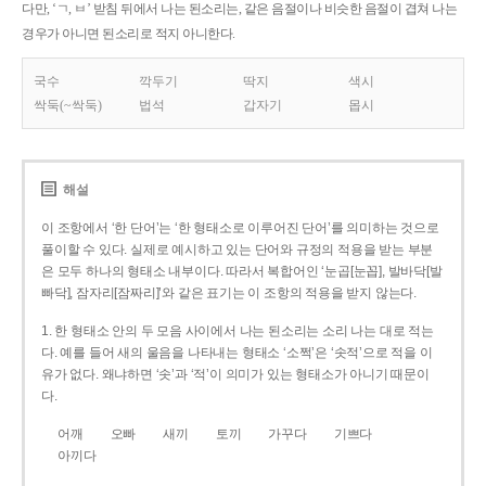
다만, ‘ㄱ, ㅂ’ 받침 뒤에서 나는 된소리는, 같은 음절이나 비슷한 음절이 겹쳐 나는
경우가 아니면 된소리로 적지 아니한다.
국수
깍두기
딱지
색시
싹둑(~싹둑)
법석
갑자기
몹시
해설
이 조항에서 ‘한 단어’는 ‘한 형태소로 이루어진 단어’를 의미하는 것으로
풀이할 수 있다. 실제로 예시하고 있는 단어와 규정의 적용을 받는 부분
은 모두 하나의 형태소 내부이다. 따라서 복합어인 ‘눈곱[눈꼽], 발바닥[발
빠닥], 잠자리[잠짜리]’와 같은 표기는 이 조항의 적용을 받지 않는다.
1. 한 형태소 안의 두 모음 사이에서 나는 된소리는 소리 나는 대로 적는
다. 예를 들어 새의 울음을 나타내는 형태소 ‘소쩍’은 ‘솟적’으로 적을 이
유가 없다. 왜냐하면 ‘솟’과 ‘적’이 의미가 있는 형태소가 아니기 때문이
다.
어깨
오빠
새끼
토끼
가꾸다
기쁘다
아끼다