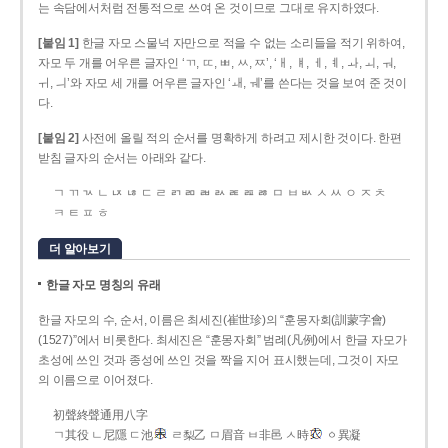
는 속담에서처럼 전통적으로 쓰여 온 것이므로 그대로 유지하였다.
[붙임 1]
한글 자모 스물넉 자만으로 적을 수 없는 소리들을 적기 위하여,
자모 두 개를 어우른 글자인 ‘ㄲ, ㄸ, ㅃ, ㅆ, ㅉ’, ‘ㅐ, ㅒ, ㅔ, ㅖ, ㅘ, ㅚ, ㅝ,
ㅟ, ㅢ’와 자모 세 개를 어우른 글자인 ‘ㅙ, ㅞ’를 쓴다는 것을 보여 준 것이
다.
[붙임 2]
사전에 올릴 적의 순서를 명확하게 하려고 제시한 것이다. 한편
받침 글자의 순서는 아래와 같다.
ㄱ ㄲ ㄳ ㄴ ㄵ ㄶ ㄷ ㄹ ㄺ ㄻ ㄼ ㄽ ㄾ ㄿ ㅀ ㅁ ㅂ ㅄ ㅅ ㅆ ㅇ ㅈ ㅊ
ㅋ ㅌ ㅍ ㅎ
더 알아보기
한글 자모 명칭의 유래
한글 자모의 수, 순서, 이름은 최세진(崔世珍)의 “훈몽자회(訓蒙字會)
(1527)”에서 비롯한다. 최세진은 “훈몽자회” 범례(凡例)에서 한글 자모가
초성에 쓰인 것과 종성에 쓰인 것을 짝을 지어 표시했는데, 그것이 자모
의 이름으로 이어졌다.
初聲終聲通用八字
ㄱ其役 ㄴ尼隱 ㄷ池
ㄹ梨乙 ㅁ眉音 ㅂ非邑 ㅅ時
ㆁ異凝