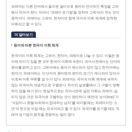
외래어는 다른 언어에서 들어온 말이므로 원어의 언어적인 특징을 고려
해서 적어야 한다. 따라서 ‘외래어 표기법’을 정하여 그에 따라 적는 것이
원칙이다. 외래어는 고유어, 한자어와 함께 국어의 어휘 체계에 정착한
어휘라고 할 수 있다.
더 알아보기
원어에 따른 한국어 어휘 체계
한국어의 어휘 체계는 고유어, 한자어, 외래어로 나눌 수 있다. 이들은 원
어에 차이가 있을 뿐 모두 한국어 어휘에 속한다. 국어사전에서는 단어의
원어를 밝히고 있다. 고유어에는 원어가 제시되어 있지 않고 한자어에는
한자가, 외래어에는 각 단어의 원어명과 로마자 표기가 제시되어 있어서
이로써 어휘 부류를 알 수가 있다. 외래어는 국어의 어휘 체계에 속하지
않는 외국어와 개념적으로 구별된다. 하지만 실생활에서 그 구별이 명확
하지 않을 때가 있다. 현실적으로는 국어사전에 실린 어휘는 외래어, 실
리지 않은 것은 외국어로 구별하는 것이 편리하다. 예컨대 ‘보이(boy)’가
‘식당이나 호텔 따위에서 접대하는 남자’를 의미할 때는 외래어지만 ‘소
년’의 뜻으로 쓰일 때는 외국어라고 할 수 있다. 외국어를 표기할 때도 외
래어 표기법의 원칙을 준용하는 일이 많다.