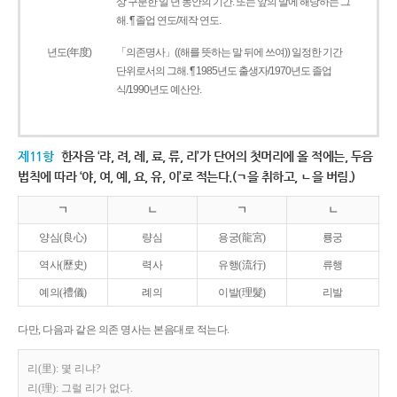
상 구분한 일 년 동안의 기간. 또는 앞의 말에 해당하는 그
해. ¶ 졸업 연도/제작 연도.
년도(年度)
「의존명사」((해를 뜻하는 말 뒤에 쓰여)) 일정한 기간
단위로서의 그해. ¶ 1985년도 출생자/1970년도 졸업
식/1990년도 예산안.
제11항
한자음 ‘랴, 려, 례, 료, 류, 리’가 단어의 첫머리에 올 적에는, 두음
법칙에 따라 ‘야, 여, 예, 요, 유, 이’로 적는다.(ㄱ을 취하고, ㄴ을 버림.)
ㄱ
ㄴ
ㄱ
ㄴ
양심(良心)
량심
용궁(龍宮)
룡궁
역사(歷史)
력사
유행(流行)
류행
예의(禮儀)
례의
이발(理髮)
리발
다만, 다음과 같은 의존 명사는 본음대로 적는다.
리(里): 몇 리냐?
리(理): 그럴 리가 없다.