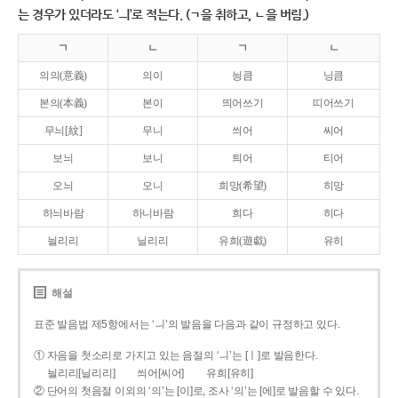
는 경우가 있더라도 ‘ㅢ’로 적는다. (ㄱ을 취하고, ㄴ을 버림.)
ㄱ
ㄴ
ㄱ
ㄴ
의의(意義)
의이
닁큼
닝큼
본의(本義)
본이
띄어쓰기
띠어쓰기
무늬[紋]
무니
씌어
씨어
보늬
보니
틔어
티어
오늬
오니
희망(希望)
히망
하늬바람
하니바람
희다
히다
늴리리
닐리리
유희(遊戱)
유히
해설
표준 발음법 제5항에서는 ‘ㅢ’의 발음을 다음과 같이 규정하고 있다.
① 자음을 첫소리로 가지고 있는 음절의 ‘ㅢ’는 [ㅣ]로 발음한다.
늴리리[닐리리]
씌어[씨어]
유희[유히]
② 단어의 첫음절 이외의 ‘의’는 [이]로, 조사 ‘의’는 [에]로 발음할 수 있다.