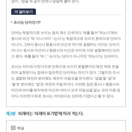
생이’, ‘밥을’과 같이 언제나 앞말에 붙여 쓴다.
더 알아보기
조사는 단어인가?
단어는 독립적으로 쓰이는 말의 최소 단위이다. 예를 들어 ‘먹는다’에서
동사의 어간 ‘먹-­’이나 어미 ‘­-는다’는 독립적으로 쓰이지 못하므로 단어가
아니다. 그래서 동사나 형용사의 어간과 여기에 결합하는 어미는 단어가
아니다. 동사의 어간이나 형용사의 어간은 어미와 서로 결합해야만 단어
가 된다. 예를 들어 ‘먹-’, ‘-는다’는 단어가 아니지만 ‘먹는다’는 단어이다.
조사는 어미와 마찬가지로 단독으로 쓰이지 못할뿐더러 체언 뒤에 연결
되어 실현된다는 점에서 일반적인 단어와는 차이가 있다. 그렇지만 조사
는 결합한 체언과 분리해도 체언이 자립성을 유지한다. ‘밥을’을 ‘밥’과
‘을’로 분리해도 ‘밥’은 여전히 자립적이다. 이러한 점은 동사나 형용사의
어간과 어미를 분리하면 어간과 어미가 모두 자립성을 잃는 것과 다른 점
이다. 이러한 이유로 조사는 어미보다는 단어에 가깝다고 할 수 있다.
제3항
외래어는 ‘외래어 표기법’에 따라 적는다.
해설