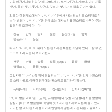
이와 마찬가지로 위의 ‘어깨, 오빠, 새끼, 토끼, 가꾸다, 기쁘다, 아끼다’를
‘엇개, 옵바, 샛기, 톳기, 갓구다, 깃브다, 앗기다’로 적을 근거는 없다.
2. 또한 한 형태소에서 ‘ㄴ, ㄹ, ㅁ, ㅇ’ 뒤에서 나는 된소리도 소리대로 적
는다. 받침 ‘ㄴ, ㄹ, ㅁ, ㅇ’은 뒤에 오는 예사소리를 된소리로 바꾸어 주는
필연적인 조건이 아니다.
건들
번개
딸기
절벙
듬성
함지
(하다)
껑둥
뭉실
(하다)
따라서 ‘ㄴ, ㄹ, ㅁ, ㅇ’ 뒤에 오는 된소리는 특별한 까닭이 있다고 할 수 없
으므로 소리 나는 대로 표기한다.
건뜻
번쩍
딸꾹
절뚝
듬뿍
함빡
(거리다)
껑뚱
뭉뚱
(하다)
(그리다)
그렇지만 ‘ㄱ, ㅂ’ 받침 뒤에 연결되는 ‘ㄱ, ㄷ, ㅂ, ㅅ, ㅈ’은 언제나 된소리
로 소리 나므로 이러한 경우에는 된소리로 표기하지 않는다.
늑대[늑때]
낙지[낙찌]
접시[접씨]
갑자기[갑짜기]
‘ㄱ, ㅂ’ 받침 외에 ‘믿고[믿꼬], 잊지[읻찌]’와 ‘낯설다[낟썰다]’처럼 앞말의
받침이 [ㄷ]으로 발음될 때 뒷말의 첫소리가 된소리로 나는 예들도 있다.
이러한 말 역시 된소리를 표기에 반영하지 않는데 이는 다른 이유에서이