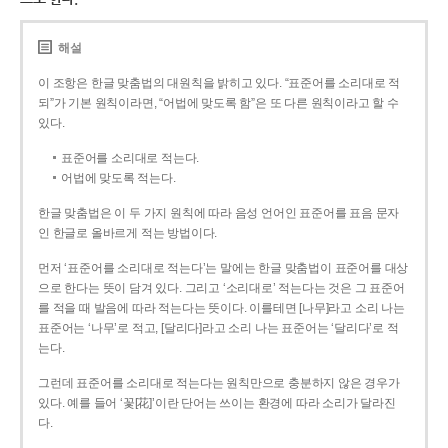
해설
이 조항은 한글 맞춤법의 대원칙을 밝히고 있다. “표준어를 소리대로 적
되”가 기본 원칙이라면, “어법에 맞도록 함”은 또 다른 원칙이라고 할 수
있다.
표준어를 소리대로 적는다.
어법에 맞도록 적는다.
한글 맞춤법은 이 두 가지 원칙에 따라 음성 언어인 표준어를 표음 문자
인 한글로 올바르게 적는 방법이다.
먼저 ‘표준어를 소리대로 적는다’는 말에는 한글 맞춤법이 표준어를 대상
으로 한다는 뜻이 담겨 있다. 그리고 ‘소리대로’ 적는다는 것은 그 표준어
를 적을 때 발음에 따라 적는다는 뜻이다. 이를테면 [나무]라고 소리 나는
표준어는 ‘나무’로 적고, [달리다]라고 소리 나는 표준어는 ‘달리다’로 적
는다.
그런데 표준어를 소리대로 적는다는 원칙만으로 충분하지 않은 경우가
있다. 예를 들어 ‘꽃[花]’이란 단어는 쓰이는 환경에 따라 소리가 달라진
다.