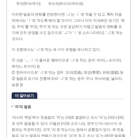
주의[주의/주이]
우리의[우리의/우리에]
이러한 발음의 변화를 반영한다면 ‘ㅢ’는 ‘ㅣ’로 적을 수 있고, 특히 자음
뒤에서는 ‘ㅣ’로 적도록 해야 할 것이다. 그러나 이미 익숙해진 표기인 ‘희
망, 주의’를 ‘히망, 주이’로 적는 것은 공감하기 어렵고 발음의 변화를 표
기에 모두 반영할 수도 없으므로 ‘ㅢ’가 ‘ㅣ’로 소리 나더라도 ‘ㅢ’로 적는
것이다.
이 조항에서는 ‘ㅢ’로 적는 세 가지 유형을 제시하고 있다.
① 모음 ‘ㅡ, ㅣ’가 줄어든 형태이므로 ‘ㅢ’로 적는 경우: 씌어(←쓰이어),
틔어(←트이어) 등
② 한자어이므로 ‘ㅢ’로 적는 경우: 의의(意義), 희망(希望), 유희(遊戱) 등
③ 발음과 표기의 전통에 따라 ‘ㅢ’로 적는 경우: 무늬, 하늬바람, 늴리리,
닁큼 등
더 알아보기
‘의’의 발음
‘의사의 책임’에서 첫음절의 ‘의’는 [의]로 발음하고 조사 ‘의’는 [의]나 [에]
로 모두 발음할 수 있다. 이들은 [이]로 소리 나는 경우가 아니라서 이 조
항과는 무관하지만, 모두 ‘의’로 적는다는 점에서 공통점이 있다. 즉 첫음
절의 ‘의’는 발음의 변화가 없으므로 ‘의’로 적고, 조사 ‘의’는 [에]로 발음할