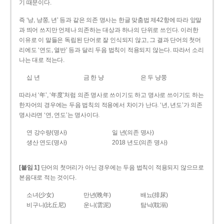
기 때문이다.
즉 ‘냥, 냥쭝, 년’ 등과 같은 의존 명사는 한글 맞춤법 제42항에 따라 앞말
과 띄어 쓰지만 언제나 의존하는 대상과 하나의 단위로 쓰인다. 이러한
이유로 이 말들은 독립된 단어로 잘 인식되지 않고, 그 결과 단어의 첫머
리에도 ‘연도, 열반’ 등과 달리 두음 법칙이 적용되지 않는다. 따라서 소리
나는 대로 적는다.
십 년
금 한 냥
은 두 냥쭝
따라서 ‘年’, ‘年度’처럼 의존 명사로 쓰이기도 하고 명사로 쓰이기도 하는
한자어의 경우에는 두음 법칙의 적용에서 차이가 난다. ‘년, 년도’가 의존
명사라면 ‘연, 연도’는 명사이다.
연 강수량(명사)
일 년(의존 명사)
생산 연도(명사)
2018 년도(의존 명사)
[붙임 1]
단어의 첫머리가 아닌 경우에는 두음 법칙이 적용되지 않으므로
본음대로 적는 것이다.
소녀(少女)
만년(晩年)
배뇨(排尿)
비구니(比丘尼)
운니(雲泥)
탐닉(耽溺)