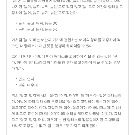
‘늙-’은 그 활용형이 환경에 따라 [늘거], [늘꼬], [늑찌], [능는] 등으로 소리
나지만 ‘늘거, 늘꼬, 늑찌, 능는’으로 적지 않고 ‘늙-’으로 어간의 형태를 고
정하여 ‘늙어, 늙고, 늙지, 늙는’으로 적는다.
늘거, 늘꼬, 늑찌, 능는 (×)
늙어, 늙고, 늙지, 늙는 (○)
이처럼 ‘늙-­’이라는 어간과 거기에 결합하는 어미의 형태를 고정하여 적
으면 각 형태소가 지닌 뜻을 분명하게 파악할 수 있다.
그러나 언제나 어법에 따라 형태소를 고정하여 적을 수 있는 것은 아니
다. 하나의 형태소라고 하더라도 한 형태로 고정하여 적을 수 없는 경우
가 있다.
덥고, 덥지
더워, 더우며
위의 ‘덥고, 덥지’에서의 ‘덥-­’과 ‘더워, 더우며’의 ‘더우-­’는 같은 형태소이
다. 어법에 따라 형태소의 본모양을 ‘덥-­’으로 고정하여 적는다면 ‘덥어,
덥으며’로 적어야 한다. 그렇지만 ‘덥어, 덥으며’는 [더버], [더브며]로 읽히
게 되므로 표준어 [더워], [더우며]의 소리를 제대로 나타낼 수 없다. 그러
므로 ‘덥고, 덥지, 더워, 더우며’는 한 형태소의 활용형이지만 그 형태를
하나로 고정할 수 없고 ‘덥-’, ‘더우-’ 두 가지로 적게 된다.