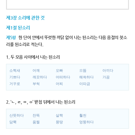
제3장 소리에 관한 것
제1절 된소리
제5항
한 단어 안에서 뚜렷한 까닭 없이 나는 된소리는 다음 음절의 첫소
리를 된소리로 적는다.
1. 두 모음 사이에서 나는 된소리
소쩍새
어깨
오빠
으뜸
아끼다
기쁘다
깨끗하다
어떠하다
해쓱하다
가끔
거꾸로
부썩
어찌
이따금
2. ‘ㄴ, ㄹ, ㅁ, ㅇ’ 받침 뒤에서 나는 된소리
산뜻하다
잔뜩
살짝
훨씬
담뿍
움찔
몽땅
엉뚱하다