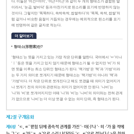
다. 이들은 ‘어간+어미’, ‘어근+어근’과 같이 두 개의 형태소가 결합된 말
이라서, ‘눈곱, 발바닥’ 등과 마찬가지로 된소리를 표기에 반영하지 않는
것이다. 그렇지만 ‘똑똑하다, 쓱싹쓱싹, 쌉쌀하다’의 ‘똑똑, 쓱싹, 쌉쌀’처
럼 같거나 비슷한 음절이 거듭되는 경우에는 예외적으로 된소리를 표기
에 반영하여 같은 글자로 적는다.
더 알아보기
형태소(形態素)란?
‘형태소’는 뜻을 가지고 있는 가장 작은 단위를 말한다. 국어에서 ‘ㅂ’이나
‘ㅣ’ 등은 뜻을 가지고 있지 않기 때문에 형태소가 될 수 없지만 ‘비’가 되
면 뜻을 이루는 최소 단위인 형태소가 된다. ‘책가방’은 ‘책’과 ‘가방’이라
는 두 가지 의미로 쪼개지기 때문에 형태소는 ‘책가방’이 아니라 ‘책’과
‘가방’이다. 더 작은 단위로 쪼개진다고 해도 쪼갰을 때 의미가 없어지거
나 쪼개기 전의 의미와 관련되는 의미가 없어지면 안 된다. ‘나비’는
‘나’와 ‘비’로 쪼개어지지만 이때 ‘나’와 ‘비’는 ‘나비’의 의미와는 전혀 관계
가 없으므로 ‘나비’는 더 이상 쪼갤 수 없는 의미 단위, 즉 형태소가 된다.
제2절 구개음화
제6항
‘ㄷ, ㅌ’ 받침 뒤에 종속적 관계를 가진 ‘- 이(-)’나 ‘- 히 -’가 올 적에
는 그 ‘ㄷ, ㅌ’이 ‘ㅈ, ㅊ’으로 소리 나더라도 ‘ㄷ, ㅌ’으로 적는다.(ㄱ을 취하