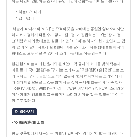
이는 체언에 결합하는 조사나 용언 어간에 결합하는 어미도 마찬가지다.
하늘이/바다가
잡아/접어
‘하늘이, 바다가’의 ‘이/가’는 주격의 뜻을 나타내는 동일한 형태소이지만
하나로 고정해서 적을 수가 없다. ‘잡-, 접-’에 결합하는 ‘-고’는 ‘잡고, 접
고’처럼 하나의 형태로만 실현되지만 ‘-아/-어’는 하나의 형태소인데도 ‘잡
아, 접어’와 같이 다르게 실현된다. 이는 달리 소리 나는 형태들을 하나의
형태소로 모두 적을 수 없어서 소리 나는 대로 적는 경우이다.
한편 한자어는 이러한 원리와 관계없이 각 글자의 소리를 밝혀 적는다.
예를 들어 ‘국어(國語)’는 [구거]로 소리 나고 ‘국민(國民)’은 [궁민]으로 소
리 나지만 ‘구거’, ‘궁민’으로 적지 않는다. 한자 하나하나는 소리와 의미
가 정해져 있으므로 그것을 밝혀 적는 것이 독서에 효율적이다. 즉 한자
‘국(國)’, ‘어(語)’, ‘민(民)’은 ‘나라 국’, ‘말씀 어’, ‘백성 민’과 같이 소리와 의
미가 정해져 있으므로 그 독립적인 소리와 의미를 알 수 있도록 ‘국어, 국
민’으로 적는다.
더 알아보기
‘어법(語法)’의 의미
한글 맞춤법에서 사용되는 ‘어법’과 일반적인 의미의 ‘어법’은 개념이 다