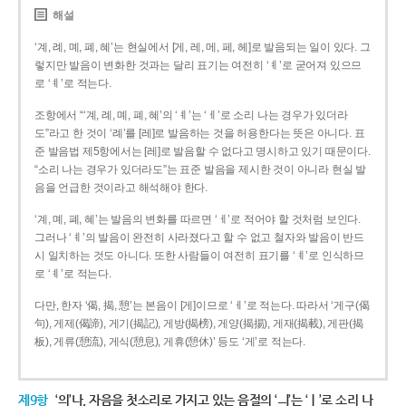
해설
‘계, 례, 몌, 폐, 혜’는 현실에서 [게, 레, 메, 페, 헤]로 발음되는 일이 있다. 그
렇지만 발음이 변화한 것과는 달리 표기는 여전히 ‘ㅖ’로 굳어져 있으므
로 ‘ㅖ’로 적는다.
조항에서 “‘계, 례, 몌, 폐, 혜’의 ‘ㅖ’는 ‘ㅔ’로 소리 나는 경우가 있더라
도”라고 한 것이 ‘례’를 [레]로 발음하는 것을 허용한다는 뜻은 아니다. 표
준 발음법 제5항에서는 [레]로 발음할 수 없다고 명시하고 있기 때문이다.
“소리 나는 경우가 있더라도”는 표준 발음을 제시한 것이 아니라 현실 발
음을 언급한 것이라고 해석해야 한다.
‘계, 몌, 폐, 혜’는 발음의 변화를 따르면 ‘ㅔ’로 적어야 할 것처럼 보인다.
그러나 ‘ㅖ’의 발음이 완전히 사라졌다고 할 수 없고 철자와 발음이 반드
시 일치하는 것도 아니다. 또한 사람들이 여전히 표기를 ‘ㅖ’로 인식하므
로 ‘ㅖ’로 적는다.
다만, 한자 ‘偈, 揭, 憩’는 본음이 [게]이므로 ‘ㅔ’로 적는다. 따라서 ‘게구(偈
句), 게제(偈諦), 게기(揭記), 게방(揭榜), 게양(揭揚), 게재(揭載), 게판(揭
板), 게류(憩流), 게식(憩息), 게휴(憩休)’ 등도 ‘게’로 적는다.
제9항
‘의’나, 자음을 첫소리로 가지고 있는 음절의 ‘ㅢ’는 ‘ㅣ’로 소리 나