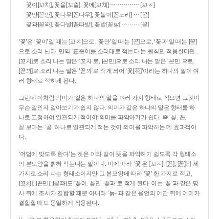
……………
꽃이[꼬치], 꽃을[꼬츨], 꽃에[꼬체]
[꼬ㅊ]
…
꽃만[꼰만], 꽃나무[꼰나무], 꽃놀이[꼰노리]
[꼰]
………
꽃과[꼳꽈], 꽃다발[꼳따발], 꽃밭[꼳빧]
[꼳]
‘꽃’은 ‘꽃이’일 때는 [꼬ㅊ]으로, ‘꽃만’일 때는 [꼰]으로, ‘꽃과’일 때는 [꼳]
으로 소리 난다. 만약 ‘표준어를 소리대로 적는다’는 원칙만 적용한다면,
[꼬치]로 소리 나는 말은 ‘꼬치’로, [꼰만]으로 소리 나는 말은 ‘꼰만’으로,
[꼳꽈]로 소리 나는 말은 ‘꼳꽈’로 적게 되어 ‘꽃[花]’이라는 하나의 말이 여
러 형태로 적히게 된다.
그런데 이처럼 의미가 같은 하나의 말을 여러 가지 형태로 적으면 그것이
무슨 말인지 알아보기가 쉽지 않다. 의미가 같은 하나의 말은 형태를 하
나로 고정하여 일관되게 적어야 의미를 파악하기가 쉽다. 즉 ‘꽃, 꼰,
꼳’보다는 ‘꽃’ 하나로 일관되게 적는 것이 의미를 파악하는 데 효과적이
다.
‘어법에 맞도록 한다’는 것은 이와 같이 뜻을 파악하기 쉽도록 각 형태소
의 본모양을 밝혀 적는다는 말이다. 이에 따라 ‘꽃’은 [꼬ㅊ], [꼰], [꼳]의 세
가지로 소리 나는 형태소이지만 그 본모양에 따라 ‘꽃’ 한 가지로 적고,
[꼬치], [꼰만], [꼳꽈]도 ‘꽃이, 꽃만, 꽃과’로 적게 된다. 이는 ‘꽃’과 같은 명
사 뒤에 조사가 결합할 때뿐 아니라 ‘늙-’과 같은 용언의 어간 뒤에 어미가
결합할 때도 동일하게 적용된다.