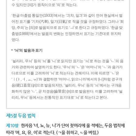
수 있지만 [의]가 원칙이므로 ‘의’로 적는다.
‘한글 마춤법 통일안(1933)’에서는 ‘긔챠, 일긔’와 같이 언어 현실에서 멀
어진 표기를 ‘기차(汽車), 일기(日氣)’로 적을 것을 규정하였다. 그러나 ‘희
망, 주의’는 [의]로 발음되므로 표기도 ‘ㅢ’로 한다고 규정하였다. ‘한글 맞
춤법(1988)’에서는 발음의 변화는 인정하면서 표기는 기존대로 유지하
였다.
‘늬’의 발음과 표기
‘늴리리, 무늬’ 등의 ‘늬’를 ‘니’로 읽지만 표기는 ‘늬’로 하는 것을 ‘ㄴ’의 음
가와 관련하여 설명하기도 한다. ‘무늬’의 ‘ㄴ’은 ‘어머니’의 ‘ㄴ’과 음가가
다르므로 이를 고려하여 ‘늬’로 적는다는 견해이다. 이에 따르면 ‘ㄴ’은
‘ㅣ(ㅑ, ㅕ, ㅛ, ㅠ)’와 결합하면 ‘어머니, 읽으니까’에서의 [니]처럼 경구개
음(硬口蓋音) [ɲ]으로 발음되지만, ‘늴리리, 무늬’ 등의 ‘늬’에서는 구개음
화하지 않은 ‘ㄴ’, 곧 치경음(齒莖音) [n]으로 발음된다. 이를 고려하여 ‘늴
리리, 무늬’ 등에서는 전통적인 표기대로 ‘늬’로 적는다고 본다.
제5절 두음 법칙
제10항
한자음 ‘녀, 뇨, 뉴, 니’가 단어 첫머리에 올 적에는, 두음 법칙에
따라 ‘여, 요, 유, 이’로 적는다. (ㄱ을 취하고, ㄴ을 버림.)