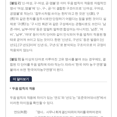
[붙임 2]
‘신-여성, 구-여성, 공-염불’은 이미 두음 법칙이 적용된 자립적인
명사 ‘여성, 염불’에 ‘신-, 구-, 공-’이 결합한 구조이므로 ‘신여성, 구여성,
공염불’로 적는다. ‘접두사처럼 쓰이는 한자’라고 한 것은 ‘신(新), 구
(舊)’와 같은 한자를 접두사로만 단정하기 어렵다는 점을 밝힌 것이다. 실
제로 ‘구(舊)’는 ‘구 시민 회관’과 같은 구성에서는 관형사로도 쓰인다. ‘남
존­-여비, 남부-­여대’ 등은 엄밀히 말하면 합성어는 아니지만, ‘남존’, ‘여
비’, ‘남부’, ‘여대’ 등이 마치 단어와 같이 인식되어 두음 법칙이 적용된 형
태로 굳어져 쓰이고 있는 것이다. 한편 ‘신년도, 구년도’ 등은 발음이 [신
년도], [구ː년도]이며 ‘신년­-도, 구년-­도’로 분석되는 구조이므로 이 규정이
적용되지 않는다.
[붙임 3]
둘 이상의 단어로 이루어진 고유 명사를 붙여 쓰는 경우에도, 결
합된 각 단어를 두음 법칙에 따라 적는다. 따라서 ‘한국 여자 농구 연맹’을
붙여서 쓰면 ‘한국여자농구연맹’이 된다.
더 알아보기
두음 법칙의 적용
두음 법칙의 적용에 차이가 있는 ‘연도’와 ‘년도’는 “표준국어대사전”에서
이러한 차이점을 확인할 수 있다.
연도(年度)
「명사」 사무나 회계 결산 따위의 처리를 위하여 편의