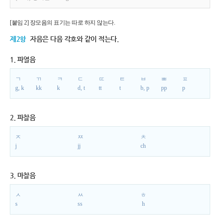
[붙임 2] 장모음의 표기는 따로 하지 않는다.
제2항
자음은 다음 각호와 같이 적는다.
1. 파열음
ㄱ
ㄲ
ㅋ
ㄷ
ㄸ
ㅌ
ㅂ
ㅃ
ㅍ
g, k
kk
k
d, t
tt
t
b, p
pp
p
2. 파찰음
ㅈ
ㅉ
ㅊ
j
jj
ch
3. 마찰음
ㅅ
ㅆ
ㅎ
s
ss
h