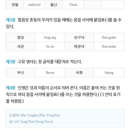
샛별
saetbyeol
울산
Ulsan
제2항
발음상 혼동의 우려가 있을 때에는 음절 사이에 붙임표(-)를 쓸 수
있다.
중앙
Jung-ang
반구대
Ban-gudae
세운
Se-un
해운대
Hae-undae
제3항
고유 명사는 첫 글자를 대문자로 적는다.
부산
Busan
세종
Sejong
제4항
인명은 성과 이름의 순서로 띄어 쓴다. 이름은 붙여 쓰는 것을 원
칙으로 하되 음절 사이에 붙임표(-)를 쓰는 것을 허용한다.( ( ) 안의 표기
를 허용함.)
민용하 Min Yongha (Min Yong-ha)
송나리 Song Nari (Song Na-ri)