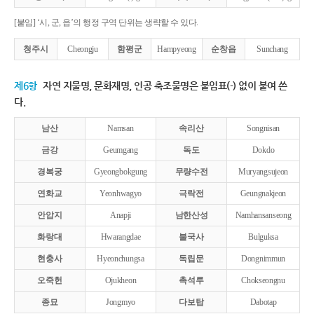
[붙임] ‘시, 군, 읍’의 행정 구역 단위는 생략할 수 있다.
청주시
Cheongju
함평군
Hampyeong
순창읍
Sunchang
제6항
자연 지물명, 문화재명, 인공 축조물명은 붙임표(-) 없이 붙여 쓴
다.
남산
Namsan
속리산
Songnisan
금강
Geumgang
독도
Dokdo
경복궁
Gyeongbokgung
무량수전
Muryangsujeon
연화교
Yeonhwagyo
극락전
Geungnakjeon
안압지
Anapji
남한산성
Namhansanseong
화랑대
Hwarangdae
불국사
Bulguksa
현충사
Hyeonchungsa
독립문
Dongnimmun
오죽헌
Ojukheon
촉석루
Chokseongnu
종묘
Jongmyo
다보탑
Dabotap