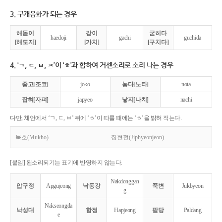
3. 구개음화가 되는 경우
해돋이
같이
굳히다
haedoji
gachi
guchida
[해도지]
[가치]
[구치다]
4. ‘ㄱ, ㄷ, ㅂ, ㅈ’이 ‘ㅎ’과 합하여 거센소리로 소리 나는 경우
좋고[조코]
joko
놓다[노타]
nota
잡혀[자펴]
japyeo
낳지[나치]
nachi
다만, 체언에서 ‘ㄱ, ㄷ, ㅂ’ 뒤에 ‘ㅎ’이 따를 때에는 ‘ㅎ’을 밝혀 적는다.
묵호(Mukho)
집현전(Jiphyeonjeon)
[붙임] 된소리되기는 표기에 반영하지 않는다.
Nakdonggan
압구정
Apgujeong
낙동강
죽변
Jukbyeon
g
Nakseongda
낙성대
합정
Hapjeong
팔당
Paldang
e