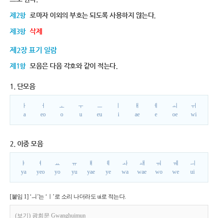
제2항
로마자 이외의 부호는 되도록 사용하지 않는다.
제3항
삭제
제2장 표기 일람
제1항
모음은 다음 각호와 같이 적는다.
1. 단모음
ㅏ
ㅓ
ㅗ
ㅜ
ㅡ
ㅣ
ㅐ
ㅔ
ㅚ
ㅟ
a
eo
o
u
eu
i
ae
e
oe
wi
2. 이중 모음
ㅑ
ㅕ
ㅛ
ㅠ
ㅒ
ㅖ
ㅘ
ㅙ
ㅝ
ㅞ
ㅢ
ya
yeo
yo
yu
yae
ye
wa
wae
wo
we
ui
[붙임 1] ‘ㅢ’는 ‘ㅣ’로 소리 나더라도 ui로 적는다.
(보기) 광희문 Gwanghuimun