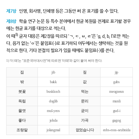
제7항
인명, 회사명, 단체명 등은 그동안 써 온 표기를 쓸 수 있다.
제8항
학술 연구 논문 등 특수 분야에서 한글 복원을 전제로 표기할 경우
에는 한글 표기를 대상으로 적는다.
1)
이 때
글자 대응은 제2장을 따르되 ‘ㄱ, ㄷ, ㅂ, ㄹ’은 ‘g, d, b, l’로만 적는
다. 음가 없는 ‘ㅇ’은 붙임표(-)로 표기하되 어두에서는 생략하는 것을 원
칙으로 한다. 기타 분절의 필요가 있을 때에도 붙임표(-)를 쓴다.
1) '이 때'는 "표준국어대사전"에 따르면 '이때'와 같이 붙여 써야 한다.
집
jib
짚
jip
밖
bakk
값
gabs
붓꽃
buskkoch
먹는
meogneun
독립
doglib
문리
munli
물엿
mul-yeos
굳이
gud-i
좋다
johda
가곡
gagog
조랑말
jolangmal
없었습니다
eobs-eoss-seubnida