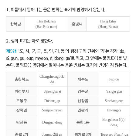
1. 이름에서 일어나는 음운 변화는 표기에 반영하지 않는다.
Han Boknam
Hong Bitna
한복남
홍빛나
(Han Bok-nam)
(Hong Bit-na)
2. 성의 표기는 따로 정한다.
제5항
‘도, 시, 군, 구, 읍, 면, 리, 동’의 행정 구역 단위와 ‘가’는 각각 ‘do,
si, gun, gu, eup, myeon, ri, dong, ga’로 적고, 그 앞에는 붙임표(-)를 넣
는다. 붙임표(-) 앞뒤에서 일어나는 음운 변화는 표기에 반영하지 않는다.
Chungcheongbuk-
충청북도
제주도
Jeju-do
do
의정부시
Uijeongbu-si
양주군
Yangju-gun
도봉구
Dobong-gu
신창읍
Sinchang-eup
삼죽면
Samjuk-myeon
인왕리
Inwang-ri
Bongcheon 1(il)-
당산동
Dangsan-dong
봉천 1동
dong
종로 2가
Jongno 2(i)-ga
퇴계로 3가
Toegyero 3(sam)-ga