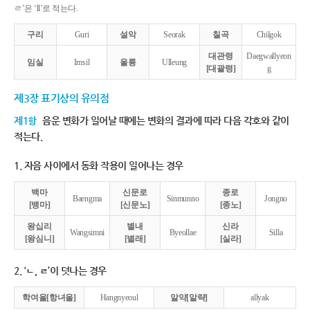
ㄹ’은 ‘ll’로 적는다.
구리
Guri
설악
Seorak
칠곡
Chilgok
대관령
Daegwallyeon
임실
Imsil
울릉
Ulleung
[대괄령]
g
제3장 표기상의 유의점
제1항
음운 변화가 일어날 때에는 변화의 결과에 따라 다음 각호와 같이
적는다.
1. 자음 사이에서 동화 작용이 일어나는 경우
백마
신문로
종로
Baengma
Sinmunno
Jongno
[뱅마]
[신문노]
[종노]
왕십리
별내
신라
Wangsimni
Byeollae
Silla
[왕심니]
[별래]
[실라]
2. ‘ㄴ, ㄹ’이 덧나는 경우
학여울[항녀울]
Hangnyeoul
알약[알략]
allyak