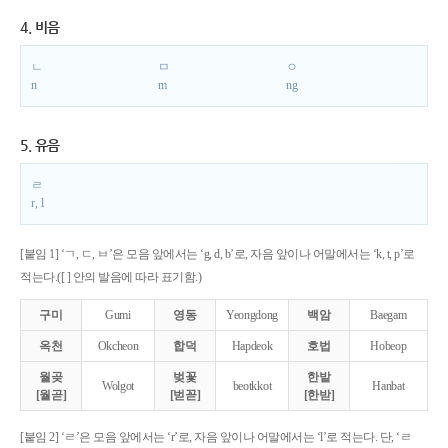
4. 비음
ㄴ
ㅁ
ㅇ
n
m
ng
5. 유음
ㄹ
r, l
[붙임 1] ‘ㄱ, ㄷ, ㅂ’은 모음 앞에서는 ‘g, d, b’로, 자음 앞이나 어말에서는 ‘k, t, p’로
적는다.([ ] 안의 발음에 따라 표기함.)
구미
Gumi
영동
Yeongdong
백암
Baegam
옥천
Okcheon
합덕
Hapdeok
호법
Hobeop
월곶
벚꽃
한밭
Wolgot
beotkkot
Hanbat
[월곧]
[벋꼳]
[한받]
[붙임 2] ‘ㄹ’은 모음 앞에서는 ‘r’로, 자음 앞이나 어말에서는 ‘l’로 적는다. 단, ‘ㄹ