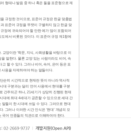
러 형태나 발음 중 하나 혹은 둘을 표준형으로 제
을 규정한 것이므로, 표준어 규정은 한글 맞춤법
법과 표준어 규정을 뚜렷이 구별하지 않고 한글 맞
 규정에 귀속되어야 할 만한 예가 많이 포함되어
의도에서 비롯된 것이다. 이 표준어 규정 제1항에
. 교양이란 ‘학문, 지식, 사회생활을 바탕으로 이
을 말한다. 물론 교양 있는 사람이라도 비어, 속
 할 수 있다. 그러나 비어, 속어, 은어 등은 표
 사용을 자제하여야 하는 말들이다.
’는 단순히 시간적으로 현재란 뜻이 아니라 역사적
 시대 구분과는 달리 언어 사용에서 현대를 구분
로 간주되곤 하나, 21세기가 상당히 진행된 현재
 시대에 최대 4세대가 공존할 수 있으므로 세대 간
는 말들이 한 시대에 쓰일 수 있다. 그러므로 현대
. 그러나 이러한 시간 인식은 ‘현대’ 개념의 모
’는 국어 언중들의 직관으로 이해하여야 한다.
용어적 성격을 가장 크게 드러내 주는 기준이다.
: 02-2669-9737
개발지원(Open API)