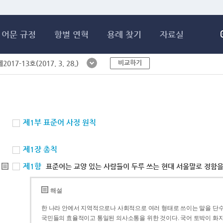
메인콘텐츠 바로가기
어문 규정
항별 연혁
용례 찾기
자료실
비교하기
017-13호(2017. 3. 28.)
제1부 표준어 사정 원칙
제1장 총칙
제1항
표준어는 교양 있는 사람들이 두루 쓰는 현대 서울말로 정함을
해설
한 나라 안에서 지역적으로나 사회적으로 여러 형태로 쓰이는 말을 단수
국민들의 효율적이고 통일된 의사소통을 위한 것이다. 국어 토박이 화자