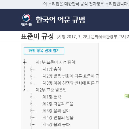
이 누리집은 대한민국 공식 전자정부 누리집입니다.
표준어 규정
[시행 2017. 3. 28.] 문화체육관광부 고시 제2
하위 항목 전체 열기
제1부 표준어 사정 원칙
제1장 총칙
제2장 발음 변화에 따른 표준어 규정
제3장 어휘 선택의 변화에 따른 표준어 규정
제2부 표준 발음법
제1장 총칙
북
제2장 자음과 모음
제3장 음의 길이
제4장 받침의 발음
제5장 음의 동화