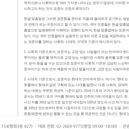
역적으로나 사회적으로 여러 가지로 나타나는 경우가 많은데, 이러한 여
시하고자 하는 것이 표준어 규정의 목적이다.
한글 맞춤법은 그러한 표준형을 문자로 적을 때 올바르게 표기하는 방법
의 전제가 되는 규정이라고 할 수 있다. 다만, 국어 언중들은 한글 맞춤
춤법으로 일원화하여 이해하는 경향이 있어서, 한글 맞춤법에는 표준어
있다. 이는 국어 언중들에게 실용적인 성격의 어문 규정을 제공하려는 
는 표준어를 정하는 사회적, 시대적, 지역적 기준이 제시되어 있다.
1. 사회적 기준으로서, 표준어는 교양 있는 사람들이 쓰는 언어여야 한다
루어지는 품위’를 뜻하므로 교양 있는 사람이란 사회적 품위를 갖춘 사람
어, 은어 등을 쓸 수는 있으므로 표준어의 사회적 기준은 상당히 느슨하다고
준어이기는 하되 언어 예절에 어긋난 말들이므로, 교양 있는 사람이라면
2. 시대적 기준으로서, 표준어는 현대의 언어여야 한다. 여기서 ‘현대
흐름에서 현재와 같은 구획에 있는 시대를 말한다. 다른 사회적, 경제적
하는 데에는 뚜렷한 객관적 기준이 없다. 20세기 초의 구어가 현대의 말
로서는 20세기 초의 구어를 현대의 말로 간주하기에 어려움이 있다. 한
시간 차를 30년 남짓으로 잡으면 넉넉잡아 100년 정도의 시간 차가 있
를 100년 전으로부터 현재 시점까지의 기간으로 규정할 수도 있을 것이다
호함 때문에 편의상 행할 수 있는 것일 뿐 객관적인 것은 아니다. ‘현대
3. 지역적 기준으로서, 표준어는 서울말이어야 한다. 이는 표준어의 공
154(방화3동 827)
대표 전화: 02-2669-9775(평일 09:00~18:00)
전송