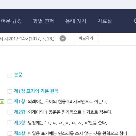
메인콘텐츠 바로가기
어문 규정
항별 연혁
용례 찾기
자료실
비교하기
제2017-14호(2017. 3. 28.)
본문
제1장 표기의 기본 원칙
제1항
외래어는 국어의 현용 24 자모만으로 적는다.
북
제2항
외래어의 1 음운은 원칙적으로 1 기호로 적는다.
제3항
받침에는 ‘ㄱ, ㄴ, ㄹ, ㅁ, ㅂ, ㅅ, ㅇ’만을 쓴다.
제4항
파열음 표기에는 된소리를 쓰지 않는 것을 원칙으로 한다.