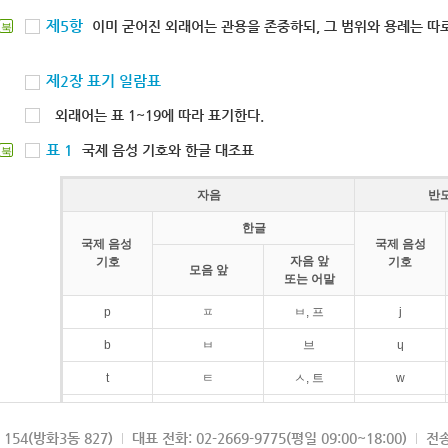
제5항
이미 굳어진 외래어는 관용을 존중하되, 그 범위와 용례는 따로
북
제2장 표기 일람표
외래어는 표 1~19에 따라 표기한다.
표 1
국제 음성 기호와 한글 대조표
북
자음
반
한글
국제 음성
국제 음성
자음 앞
기호
기호
모음 앞
또는 어말
p
ㅍ
ㅂ, 프
j
b
ㅂ
브
ɥ
t
ㅌ
ㅅ, 트
w
d
ㄷ
드
154(방화3동 827)
대표 전화: 02-2669-9775(평일 09:00~18:00)
전송
k
ㅋ
ㄱ, 크