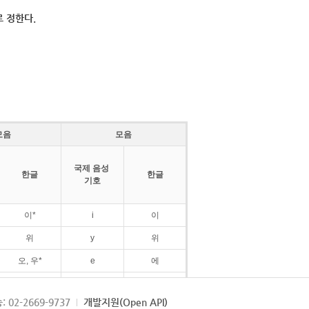
 정한다.
모음
모음
국제 음성
한글
한글
기호
이*
i
이
위
y
위
오, 우*
e
에
ø
외
: 02-2669-9737
개발지원(Open API)
ɛ
에