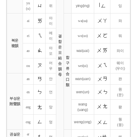
yu
위
ying
(ing)
잉
(u)
아
ai
wa
(ua)
와
이
에
ei
wo
(uo)
워
결
이
복운
합
複韻
운
아
ao
wai
(uai)
와이
모
오
합
結
어
구
웨이
合
ou
wei
(ui)
우
류
(우이)
韻
合
母
an
안
wan
(uan)
완
口
類
원
en
언
wen
(un)
(운)
부성운
附聲韻
wang
ang
앙
왕
(uang)
웡
eng
엉
weng
(ong)
(웅)
권설운
er