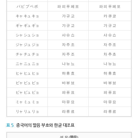
パ ピ プ ペ ポ
파 피 푸 페 포
파 피 푸 페 포
キャ キュ キョ
갸 규 교
캬 큐 쿄
ギャ ギュ ギョ
갸 규 교
갸 규 교
シャ シュ ショ
샤 슈 쇼
샤 슈 쇼
ジャ ジュ ジョ
자 주 조
자 주 조
チャ チュ チョ
자 주 조
차 추 초
ニャ ニュ ニョ
냐 뉴 뇨
냐 뉴 뇨
ヒャ ヒュ ヒョ
햐 휴 효
햐 휴 효
ビャ ビュ ビョ
뱌 뷰 뵤
뱌 뷰 뵤
ピャ ピュ ピョ
퍄 퓨 표
퍄 퓨 표
ミャ ミュ ミョ
먀 뮤 묘
먀 뮤 묘
リャ リュ リョ
랴 류 료
랴 류 료
표 5
중국어의 발음 부호와 한글 대조표
성 모 (聲母)