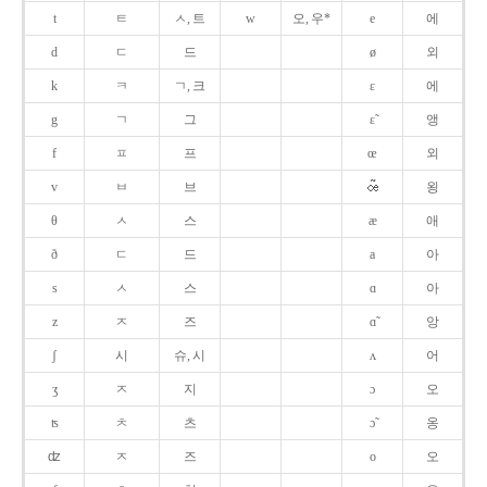
t
ㅌ
ㅅ, 트
w
오, 우*
e
에
d
ㄷ
드
ø
외
k
ㅋ
ㄱ, 크
ɛ
에
g
ㄱ
그
ɛ̃
앵
f
ㅍ
프
œ
외
v
ㅂ
브
욍
θ
ㅅ
스
æ
애
ð
ㄷ
드
a
아
s
ㅅ
스
ɑ
아
z
ㅈ
즈
ɑ̃
앙
ʃ
시
슈, 시
ʌ
어
ʒ
ㅈ
지
ɔ
오
ʦ
ㅊ
츠
ɔ̃
옹
ʣ
ㅈ
즈
o
오