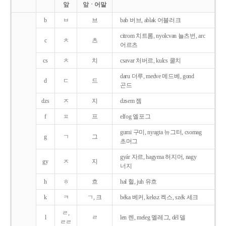
앞
앞ㆍ어말
b
ㅂ
브
bab 버브, ablak 어블러크
citrom 치트롬, nyolcvan 뇰츠번, arc
c
ㅊ
츠
어르츠
cs
ㅊ
치
csavar 처버르, kulcs 쿨치
daru 더루, medve 메드베, gond
d
ㄷ
드
곤드
dzs
ㅈ
지
dzsem 젬
f
ㅍ
프
elfog 엘포그
gumi 구미, nyugta 뉴그터, csomag
g
ㄱ
그
초머그
gyár 자르, hagyma 허지머, nagy
gy
ㅈ
지
너지
h
ㅎ
흐
hal 헐, juh 유흐
k
ㅋ
ㄱ, 크
béka 베커, keksz 켁스, szék 세크
ㄹ,
l
ㄹ
len 렌, meleg 멜레그, dél 델
ㄹㄹ