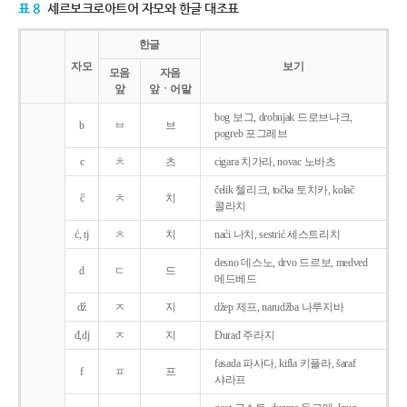
표 8
세르보크로아트어 자모와 한글 대조표
한글
자모
보기
모음
자음
앞
앞ㆍ어말
bog 보그, drobnjak 드로브냐크,
b
ㅂ
브
pogreb 포그레브
c
ㅊ
츠
cigara 치가라, novac 노바츠
čelik 첼리크, točka 토치카, kolač
č
ㅊ
치
콜라치
ć, tj
ㅊ
치
naći 나치, sestrić 세스트리치
desno 데스노, drvo 드르보, medved
d
ㄷ
드
메드베드
dž
ㅈ
지
džep 제프, narudžba 나루지바
đ,dj
ㅈ
지
Ðurađ 주라지
fasada 파사다, kifla 키플라, šaraf
f
ㅍ
프
샤라프