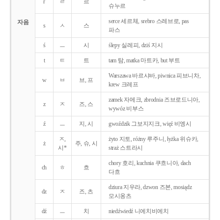
r
ㄹ
르
슈누르
serce 세르체, srebro 스레브로, pas
자음
s
ㅅ
스
파스
ś
ㅡ
시
ślepy 실레피, dziś 지시
t
ㅌ
트
tam 탐, matka 마트카, but 부트
Warszawa 바르샤바, piwnica 피브니차,
w
ㅂ
브, 프
krew 크레프
zamek 자메크, zbrodnia 즈브로드니아,
z
ㅈ
즈, 스
wywóz 비부스
ź
ㅡ
지, 시
gwoździk 그보지지크, więź 비엥시
ㅈ,
żyto 지토, różny 루주니, łyżka 위슈카,
ż
주, 슈, 시
시*
straż 스트라시
chory 호리, kuchnia 쿠흐니아, dach
ch
ㅎ
흐
다흐
dziura 지우라, dzwon 즈본, mosiądz
dz
ㅈ
즈, 츠
모시옹츠
dź
ㅡ
치
niedźwiedź 니에치비에치