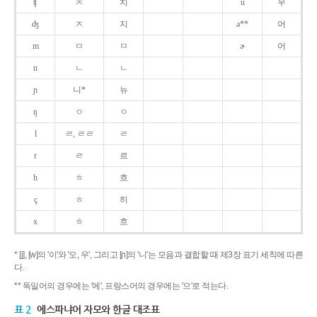
ʧ
ㅊ
치
u
우
ʤ
ㅈ
지
ə**
어
m
ㅁ
ㅁ
ɚ
어
n
ㄴ
ㄴ
ɲ
니*
뉴
ŋ
ㅇ
ㅇ
l
ㄹ, ㄹㄹ
ㄹ
r
ㄹ
르
h
ㅎ
흐
ç
ㅎ
히
x
ㅎ
흐
* [j], [w]의 '이'와 '오, 우', 그리고 [ɲ]의 '니'는 모음과 결합할 때 제3장 표기 세칙에 따른
다.
** 독일어의 경우에는 '에', 프랑스어의 경우에는 '으'로 적는다.
표 2
에스파냐어 자모와 한글 대조표