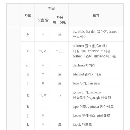
한글
자모
보기
자음
모음 앞
앞ㆍ어말
biz 비스, blandon 블란돈, braceo
b
ㅂ
브
브라세오
colcren 콜크렌, Cecilia
c
ㅋ, ㅅ
ㄱ, 크
세실리아, coccion 콕시온,
bistec 비스텍, dictado 딕타도
ch
ㅊ
―
chicharra 치차라
d
ㄷ
드
felicidad 펠리시다드
f
ㅍ
프
fuga 푸가, fran 프란
ganga 강가, geologia
g
ㄱ, ㅎ
그
헤올로히아, yungla 융글라
h
―
―
hipo 이포, quehacer 케아세르
j
ㅎ
―
jueves 후에베스, reloj 렐로
k
ㅋ
크
kapok 카포크