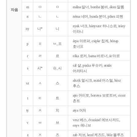
m
ㅁ
ㅁ
málna 말너, bomba 봄버, álom 알롬
자음
n
ㄴ
ㄴ
néma 네머, bunda 분더, pihen 피헨
nyak 녀크, hányszor 하니소르, irány
ny
니*
니
이라니
árpa 아르퍼, csipke 칩케, hónap
p
ㅍ
ㅂ, 프
호너프
r
ㄹ
르
róka 로커, barna 버르너, ár 아르
sál 샬, puska 푸슈카, aratás
s
시*
슈, 시
어러타시
alszik 얼시크, asztal 어스털, húsz
sz
ㅅ
스
후스
ajto 어이토, borotva 보로트버, csont
t
ㅌ
트
촌트
ty
ㅊ
치
atya 어처
vesz 베스, évszázad 에브사저드,
v
ㅂ
브
enyv 에니브
z
ㅈ
즈
zab 저브, kezd 케즈드, blúz 블루즈