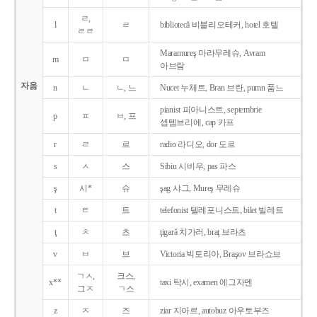
ㄹ,
l
ㄹ
bibliotecǎ 비블리오테커, hotel 호텔
ㄹㄹ
Maramureş 마라무레슈, Avram
m
ㅁ
ㅁ
아브람
자음
n
ㄴ
ㄴ, 느
Nucet 누체트, Bran 브란, pumn 품느
pianist 피아니스트, septembrie
p
ㅍ
ㅂ, 프
셉템브리에, cap 카프
r
ㄹ
르
radio 라디오, dor 도르
s
ㅅ
스
Sibiu 시비우, pas 파스
ş
시*
슈
şag 샤그, Mureş 무레슈
t
ㅌ
트
telefonist 텔레포니스트, bilet 빌레트
ţ
ㅊ
츠
ţigarǎ 치가러, braţ 브라츠
v
ㅂ
브
Victoria 빅토리아, Braşov 브라쇼브
ㄱㅅ,
크스,
x**
taxi 탁시, examen 에그자멘
그ㅈ
ㄱ스
z
ㅈ
즈
ziar 지아르, autobuz 아우토부즈