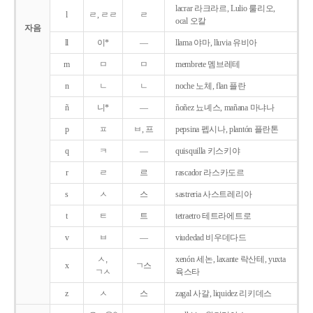
lacrar 라크라르, Lulio 룰리오,
l
ㄹ, ㄹㄹ
ㄹ
ocal 오칼
자음
ll
이*
―
llama 야마, lluvia 유비아
m
ㅁ
ㅁ
membrete 멤브레테
n
ㄴ
ㄴ
noche 노체, flan 플란
ñ
니*
―
ñoñez 뇨녜스, mañana 마냐나
p
ㅍ
ㅂ, 프
pepsina 펩시나, plantón 플란톤
q
ㅋ
―
quisquilla 키스키야
r
ㄹ
르
rascador 라스카도르
s
ㅅ
스
sastreria 사스트레리아
t
ㅌ
트
tetraetro 테트라에트로
v
ㅂ
―
viudedad 비우데다드
ㅅ,
xenón 세논, laxante 락산테, yuxta
x
ㄱ스
ㄱㅅ
육스타
z
ㅅ
스
zagal 사갈, liquidez 리키데스