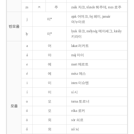
zs
ㅈ
주
zsák 자크, tőzsde 퇴주데, rozs 로주
ajak 어여크, fej 페이, január
j
이*
여누아르
반모음
lyuk 유크, mélység 메이셰그, király
ly
이*
키라이
a
어
lakat 러커트
á
아
máj 마이
e
에
mert 메르트
é
에
mész 메스
i
이
isten 이슈텐
í
이
sí 시
o
오
torna 토르너
모음
ó
오
róka 로커
ö
외
sör 쇠르
ő
외
nő 뇌