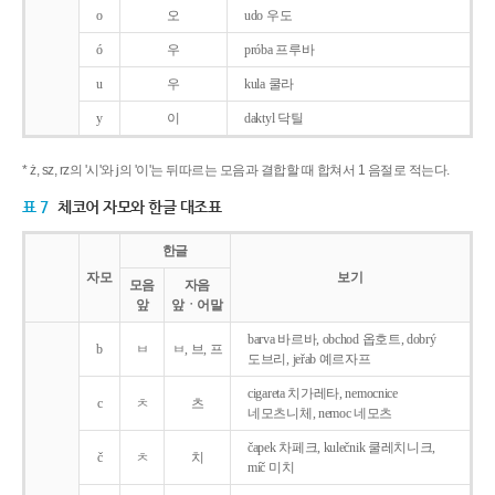
o
오
udo 우도
ó
우
próba 프루바
u
우
kula 쿨라
y
이
daktyl 닥틸
* ż, sz, rz의 '시'와 j의 '이'는 뒤따르는 모음과 결합할 때 합쳐서 1 음절로 적는다.
표 7
체코어 자모와 한글 대조표
한글
자모
보기
모음
자음
앞
앞ㆍ어말
barva 바르바, obchod 옵호트, dobrý
b
ㅂ
ㅂ, 브, 프
도브리, jeřab 예르자프
cigareta 치가레타, nemocnice
c
ㅊ
츠
네모츠니체, nemoc 네모츠
čapek 차페크, kulečnik 쿨레치니크,
č
ㅊ
치
míč 미치