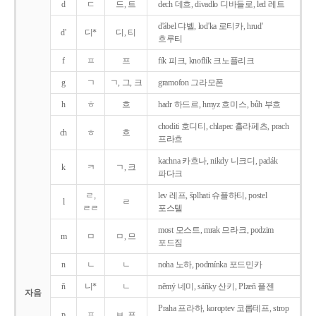
d
ㄷ
드, 트
dech 데흐, divadlo 디바들로, led 레트
d'ábel 댜벨, lod'ka 로티카, hrud'
d'
디*
디, 티
흐루티
f
ㅍ
프
fík 피크, knoflík 크노플리크
g
ㄱ
ㄱ, 그, 크
gramofon 그라모폰
h
ㅎ
흐
hadr 하드르, hmyz 흐미스, bůh 부흐
choditi 호디티, chlapec 흘라페츠, prach
ch
ㅎ
흐
프라흐
kachna 카흐나, nikdy 니크디, padák
k
ㅋ
ㄱ, 크
파다크
ㄹ,
lev 레프, šplhati 슈플하티, postel
l
ㄹ
ㄹㄹ
포스텔
most 모스트, mrak 므라크, podzim
m
ㅁ
ㅁ, 므
포드짐
n
ㄴ
ㄴ
noha 노하, podmínka 포드민카
ň
니*
ㄴ
němý 네미, sáňky 산키, Plzeň 플젠
자음
Praha 프라하, koroptev 코롭테프, strop
p
ㅍ
ㅂ, 프