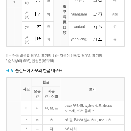
얼
yue
(ue)
웨
*
(r)
촬
ya
구
야
yuan
(uan)
위안
(ia)
류
撮
yo
요
yun
(un)
윈
口
類
ye
예
yong
(iong)
융
(ie)
[ ]는 단독 발음될 경우의 표기임. ( )는 자음이 선행할 경우의 표기임.
* 순치성(脣齒聲), 권설운(捲舌韻).
표 6
폴란드어 자모와 한글 대조표
한글
자모
보기
모음
자음
앞
앞ㆍ어말
burak 부라크, szybko 십코, dobrze
b
ㅂ
ㅂ, 브, 프
도브제, chleb 흘레프
c
ㅊ
츠
cel 첼, Balicki 발리츠키, noc 노츠
ć
ㅡ
치
dać 다치