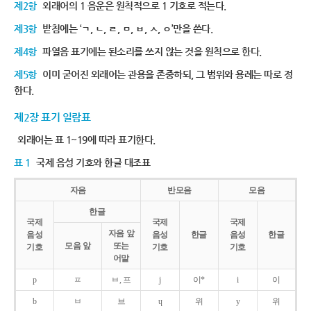
제2항
외래어의 1 음운은 원칙적으로 1 기호로 적는다.
제3항
받침에는 ‘ㄱ, ㄴ, ㄹ, ㅁ, ㅂ, ㅅ, ㅇ’만을 쓴다.
제4항
파열음 표기에는 된소리를 쓰지 않는 것을 원칙으로 한다.
제5항
이미 굳어진 외래어는 관용을 존중하되, 그 범위와 용례는 따로 정
한다.
제2장 표기 일람표
외래어는 표 1~19에 따라 표기한다.
표 1
국제 음성 기호와 한글 대조표
자음
반모음
모음
한글
국제
국제
국제
자음 앞
음성
음성
한글
음성
한글
모음 앞
또는
기호
기호
기호
어말
p
ㅍ
ㅂ, 프
j
이*
i
이
b
ㅂ
브
ɥ
위
y
위