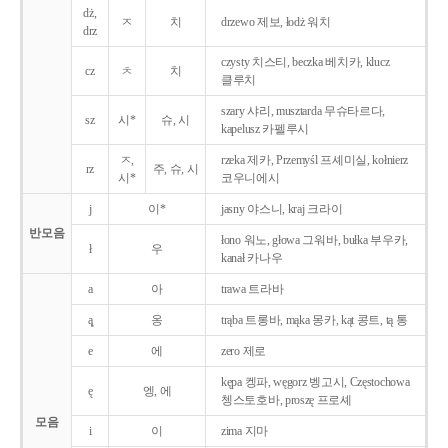
dż,
ㅈ
치
drzewo 제보, łodż 워치
drz
czysty 치스티, beczka 베치카, klucz
cz
ㅊ
치
클루치
szary 샤리, musztarda 무슈타르다,
sz
시*
슈, 시
kapelusz 카펠루시
ㅈ,
rzeka 제카, Przemyśl 프셰미실, kołnierz
rz
주, 슈, 시
시*
코우니에시
j
이*
jasny 야스니, kraj 크라이
반모음
łono 워노, głowa 그워바, bułka 부우카,
ł
우
kanał 카나우
a
아
trawa 트라바
ą̨
옹
trąba 트롱바, mąka 몽카, kąt 콩트, tą 통
e
에
zero 제로
kępa 켕파, węgorz 벵고시, Częstochowa
ę
엥, 에
쳉스토호바, proszę 프로셰
모음
i
이
zima 지마