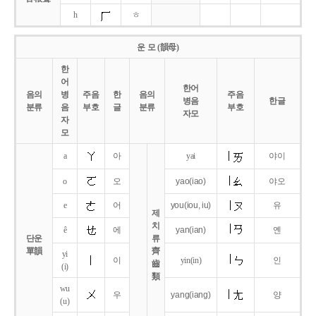
h
ㅎ
운 모 (韻母)
한
어
한어
음의
병
주음
한
음의
주음
병음
한글
분류
음
부호
글
분류
부호
자모
자
모
a
아
yai
야이
o
오
yao
(iao)
야오
e
어
you
(iou,
iu)
유
제
치
ê
에
yan
(ian)
옌
단운
류
單韻
齊
yi
이
yin(in)
인
齒
(i)
類
wu
우
yang
(iang)
양
(u)