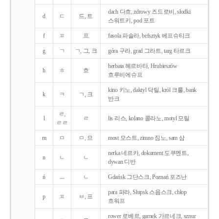
dach 다흐, zdrowy 즈드로비, słodki
d
ㄷ
드, 트
스워트키, pod 포트
f
ㅍ
프
fasola 파솔라, befsztyk 베프슈티크
g
ㄱ
ㄱ, 그, 크
góra 구라, grad 그라트, targ 타르크
herbata 헤르바타, Hrubieszów
h
ㅎ
흐
흐루비에슈프
kino 키노, daktyl 닥틸, król 크룰, bank
k
ㅋ
ㄱ, 크
반크
ㄹ,
l
ㄹ
lis 리스, kolano 콜라노, motyl 모틸
ㄹㄹ
m
ㅁ
ㅁ, 므
most 모스트, zimno 짐노, sam 삼
nerka 네르카, dokument 도쿠멘트,
n
ㄴ
ㄴ
dywan 디반
ń
ㅡ
ㄴ
Gdańsk 그단스크, Poznań 포즈난
para 파라, Słupsk 스웁스크, chłop
p
ㅍ
ㅂ, 프
흐워프
rower 로베르, garnek 가르네크, sznur