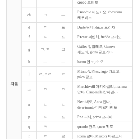
credo 크레도
Pinocchio 피노키오, cherubino
ch
ㅋ
―
케루비노
d
ㄷ
드
Dante 단테, drizza 드리차
f
ㅍ
프
Firenze 피렌체, freddo 프레도
Galileo 갈릴레오, Genova
g
ㄱ, ㅈ
그
제노바, gloria 글로리아
h
―
―
hanno 안노, oh 오
Milano 밀라노, largo 라르고,
l
ㄹ, ㄹㄹ
ㄹ
palco 팔코
자음
Macchiavelli 마키아벨리, mamma
m
ㅁ
ㅁ
맘마, Campanella 캄파넬라
Nero 네로, Anna 안나,
n
ㄴ
ㄴ
divertimento 디베르티멘토
p
ㅍ
프
Pisa 피사, prima 프리마
q
ㅋ
―
quando 콴도, queto 퀘토
r
ㄹ
르
Roma 로마, Marconi 마르코니