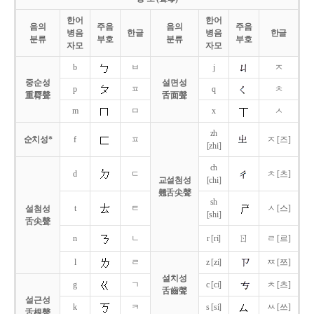
한어
한어
음의
주음
음의
주음
병음
한글
병음
한글
분류
부호
분류
부호
자모
자모
b
ㅂ
j
ㅈ
중순성
설면성
p
ㅍ
q
ㅊ
重脣聲
舌面聲
m
ㅁ
x
ㅅ
zh
순치성*
f
ㅍ
ㅈ [즈]
[zhi]
ch
d
ㄷ
ㅊ [츠]
교설첨성
[chi]
翹舌尖聲
sh
t
ㅌ
ㅅ [스]
설첨성
[shi]
舌尖聲
ㄖ
n
ㄴ
r [ri]
ㄹ [르]
l
ㄹ
z [zi]
ㅉ [쯔]
설치성
g
ㄱ
c [ci]
ㅊ [츠]
舌齒聲
설근성
k
ㅋ
s [si]
ㅆ [쓰]
舌根聲