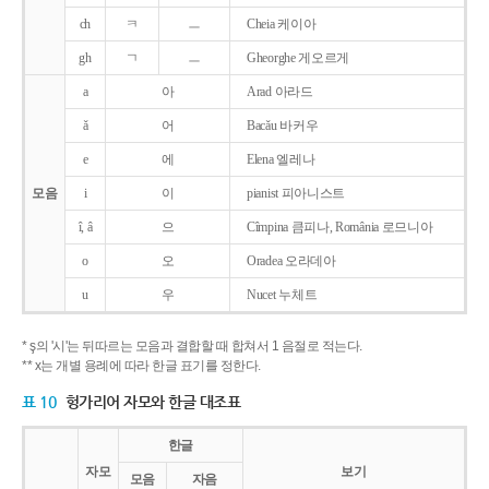
ch
ㅋ
ㅡ
Cheia 케이아
gh
ㄱ
ㅡ
Gheorghe 게오르게
a
아
Arad 아라드
ǎ
어
Bacǎu 바커우
e
에
Elena 엘레나
모음
i
이
pianist 피아니스트
î, â
으
Cîmpina 큼피나, România 로므니아
o
오
Oradea 오라데아
u
우
Nucet 누체트
* ş의 '시'는 뒤따르는 모음과 결합할 때 합쳐서 1 음절로 적는다.
** x는 개별 용례에 따라 한글 표기를 정한다.
표 10
헝가리어 자모와 한글 대조표
한글
자모
보기
모음
자음