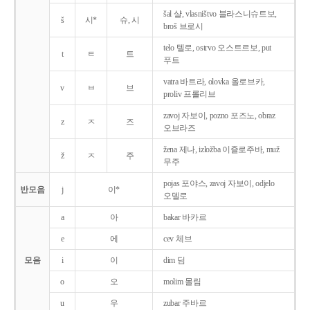
šal 샬, vlasništvo 블라스니슈트보,
š
시*
슈, 시
broš 브로시
telo 텔로, ostrvo 오스트르보, put
t
ㅌ
트
푸트
vatra 바트라, olovka 올로브카,
v
ㅂ
브
proliv 프롤리브
zavoj 자보이, pozno 포즈노, obraz
z
ㅈ
즈
오브라즈
žena 제나, izložba 이즐로주바, muž
ž
ㅈ
주
무주
pojas 포야스, zavoj 자보이, odjelo
반모음
j
이*
오델로
a
아
bakar 바카르
e
에
cev 체브
모음
i
이
dim 딤
o
오
molim 몰림
u
우
zubar 주바르