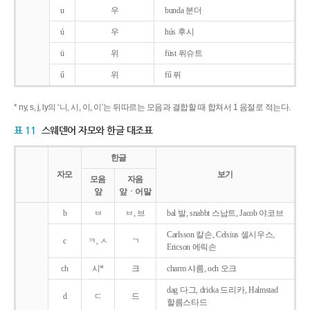
u
우
bunda 분더
ú
우
hús 후시
ü
위
füst 퓌슈트
ű
위
fű 퓌
* ny, s, j, ly의 ‘니, 시, 이, 이’는 뒤따르는 모음과 결합할 때 합쳐서 1 음절로 적는다.
표 11
스웨덴어 자모와 한글 대조표
한글
자모
보기
모음
자음
앞
앞ㆍ어말
b
ㅂ
ㅂ, 브
bal 발, snabbt 스납트, Jacob 야코브
Carlsson 칼손, Celsius 셀시우스,
c
ㅋ, ㅅ
ㄱ
Ericson 에릭손
ch
시*
크
charm 샤름, och 오크
dag 다그, dricka 드리카, Halmstad
d
ㄷ
드
할름스타드