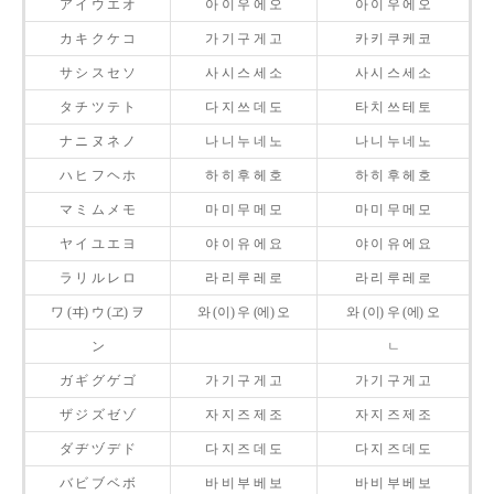
ア イ ウ エ オ
아 이 우 에 오
아 이 우 에 오
カ キ ク ケ コ
가 기 구 게 고
카 키 쿠 케 코
サ シ ス セ ソ
사 시 스 세 소
사 시 스 세 소
タ チ ツ テ ト
다 지 쓰 데 도
타 치 쓰 테 토
ナ ニ ヌ ネ ノ
나 니 누 네 노
나 니 누 네 노
ハ ヒ フ ヘ ホ
하 히 후 헤 호
하 히 후 헤 호
マ ミ ム メ モ
마 미 무 메 모
마 미 무 메 모
ヤ イ ユ エ ヨ
야 이 유 에 요
야 이 유 에 요
ラ リ ル レ ロ
라 리 루 레 로
라 리 루 레 로
ワ (ヰ) ウ (ヱ) ヲ
와 (이) 우 (에) 오
와 (이) 우 (에) 오
ン
ㄴ
ガ ギ グ ゲ ゴ
가 기 구 게 고
가 기 구 게 고
ザ ジ ズ ゼ ゾ
자 지 즈 제 조
자 지 즈 제 조
ダ ヂ ヅ デ ド
다 지 즈 데 도
다 지 즈 데 도
バ ビ ブ ベ ボ
바 비 부 베 보
바 비 부 베 보