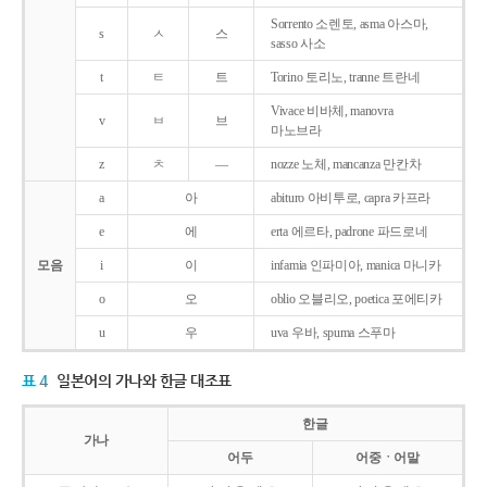
Sorrento 소렌토, asma 아스마,
s
ㅅ
스
sasso 사소
t
ㅌ
트
Torino 토리노, tranne 트란네
Vivace 비바체, manovra
v
ㅂ
브
마노브라
z
ㅊ
―
nozze 노체, mancanza 만칸차
a
아
abituro 아비투로, capra 카프라
e
에
erta 에르타, padrone 파드로네
모음
i
이
infamia 인파미아, manica 마니카
o
오
oblio 오블리오, poetica 포에티카
u
우
uva 우바, spuma 스푸마
표 4
일본어의 가나와 한글 대조표
한글
가나
어두
어중ㆍ어말