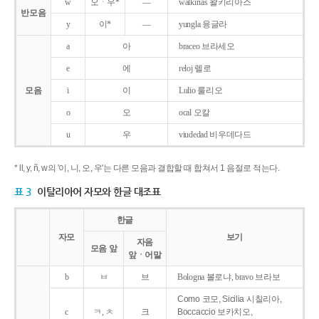
w
오ㆍ우*
―
walkirias 왈키리아스
반모음
y
이*
―
yungla 융글라
a
아
braceo 브라세오
e
에
reloj 렐로
모음
i
이
Lulio 룰리오
o
오
ocal 오칼
u
우
viudedad 비우데다드
* ll, y, ñ, w의 '이, 니, 오, 우'는 다른 모음과 결합할 때 합쳐서 1 음절로 적는다.
표 3
이탈리아어 자모와 한글 대조표
한글
자모
보기
자음
모음 앞
앞ㆍ어말
b
ㅂ
브
Bologna 볼로냐, bravo 브라보
Como 코모, Sicilia 시칠리아,
c
ㅋ, ㅊ
크
Boccaccio 보카치오,