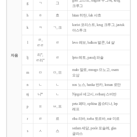
gost 고스트, dugme 두그메, krug
g
ㄱ
그
크루그
h
ㅎ
흐
hitan 히탄, šah 샤흐
korist 코리스트, krug 크루그, jastuk
k
ㅋ
ㄱ, 크
야스투크
ㄹ,
l
ㄹ
levo 레보, balkon 발콘, šal 샬
ㄹㄹ
리*,
자음
lj
ㄹ
ljeto 레토, pasulj 파술
ㄹ리*
malo 말로, mnogo 므노고, osam
m
ㅁ
ㅁ, 므
오삼
n
ㄴ
ㄴ
nos 노스, banka 반카, loman 로만
nj
니*
ㄴ
Njegoš 녜고시, svibanj 스비반
peta 페타, opština 옵슈티나, lep
p
ㅍ
ㅂ, 프
레프
r
ㄹ
르
riba 리바, torba 토르바, mir 미르
sedam 세담, posle 포슬레, glas
s
ㅅ
스
글라스