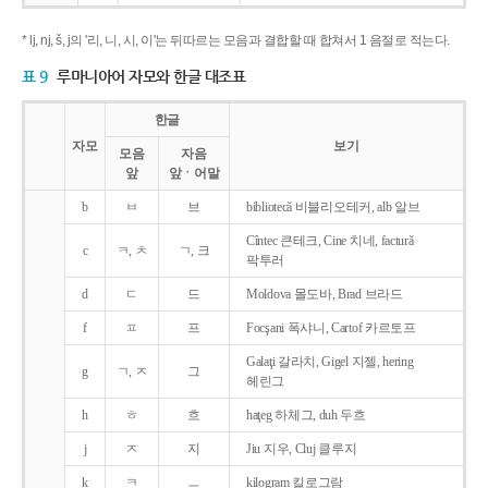
* lj, nj, š, j의 '리, 니, 시, 이'는 뒤따르는 모음과 결합할 때 합쳐서 1 음절로 적는다.
표 9
루마니아어 자모와 한글 대조표
한글
자모
보기
모음
자음
앞
앞ㆍ어말
b
ㅂ
브
bibliotecǎ 비블리오테커, alb 알브
Cîntec 큰테크, Cine 치네, facturǎ
c
ㅋ, ㅊ
ㄱ, 크
팍투러
d
ㄷ
드
Moldova 몰도바, Brad 브라드
f
ㅍ
프
Focşani 폭샤니, Cartof 카르토프
Galaţi 갈라치, Gigel 지젤, hering
g
ㄱ, ㅈ
그
헤린그
h
ㅎ
흐
haţeg 하체그, duh 두흐
j
ㅈ
지
Jiu 지우, Cluj 클루지
k
ㅋ
ㅡ
kilogram 킬로그람