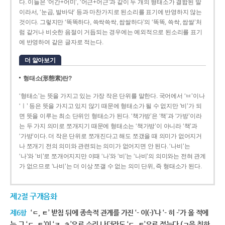
다. 이들은 ‘어간+어미’, ‘어근+어근’과 같이 두 개의 형태소가 결합된 말
이라서, ‘눈곱, 발바닥’ 등과 마찬가지로 된소리를 표기에 반영하지 않는
것이다. 그렇지만 ‘똑똑하다, 쓱싹쓱싹, 쌉쌀하다’의 ‘똑똑, 쓱싹, 쌉쌀’처
럼 같거나 비슷한 음절이 거듭되는 경우에는 예외적으로 된소리를 표기
에 반영하여 같은 글자로 적는다.
더 알아보기
형태소(形態素)란?
‘형태소’는 뜻을 가지고 있는 가장 작은 단위를 말한다. 국어에서 ‘ㅂ’이나
‘ㅣ’ 등은 뜻을 가지고 있지 않기 때문에 형태소가 될 수 없지만 ‘비’가 되
면 뜻을 이루는 최소 단위인 형태소가 된다. ‘책가방’은 ‘책’과 ‘가방’이라
는 두 가지 의미로 쪼개지기 때문에 형태소는 ‘책가방’이 아니라 ‘책’과
‘가방’이다. 더 작은 단위로 쪼개진다고 해도 쪼갰을 때 의미가 없어지거
나 쪼개기 전의 의미와 관련되는 의미가 없어지면 안 된다. ‘나비’는
‘나’와 ‘비’로 쪼개어지지만 이때 ‘나’와 ‘비’는 ‘나비’의 의미와는 전혀 관계
가 없으므로 ‘나비’는 더 이상 쪼갤 수 없는 의미 단위, 즉 형태소가 된다.
제2절 구개음화
제6항
‘ㄷ, ㅌ’ 받침 뒤에 종속적 관계를 가진 ‘- 이(-)’나 ‘- 히 -’가 올 적에
는 그 ‘ㄷ, ㅌ’이 ‘ㅈ, ㅊ’으로 소리 나더라도 ‘ㄷ, ㅌ’으로 적는다.(ㄱ을 취하