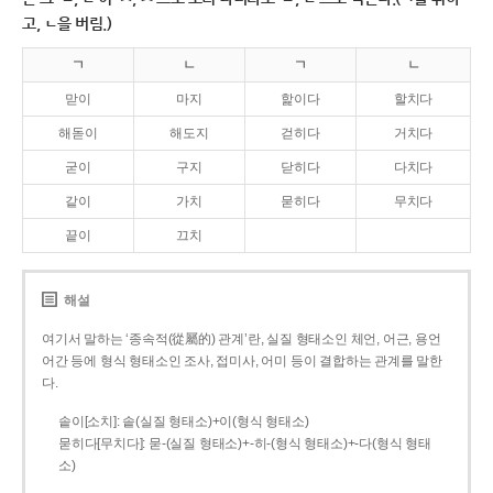
고, ㄴ을 버림.)
ㄱ
ㄴ
ㄱ
ㄴ
맏이
마지
핥이다
할치다
해돋이
해도지
걷히다
거치다
굳이
구지
닫히다
다치다
같이
가치
묻히다
무치다
끝이
끄치
해설
여기서 말하는 ‘종속적(從屬的) 관계’란, 실질 형태소인 체언, 어근, 용언
어간 등에 형식 형태소인 조사, 접미사, 어미 등이 결합하는 관계를 말한
다.
솥이[소치]: 솥(실질 형태소)+이(형식 형태소)
묻히다[무치다]: 묻­-(실질 형태소)+­-히­-(형식 형태소)+-다(형식 형태
소)