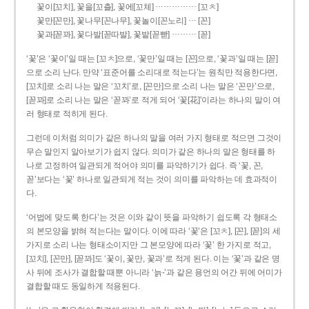
……………
꽃이[꼬치], 꽃을[꼬츨], 꽃에[꼬체]
[꼬ㅊ]
…
꽃만[꼰만], 꽃나무[꼰나무], 꽃놀이[꼰노리]
[꼰]
………
꽃과[꼳꽈], 꽃다발[꼳따발], 꽃밭[꼳빧]
[꼳]
‘꽃’은 ‘꽃이’일 때는 [꼬ㅊ]으로, ‘꽃만’일 때는 [꼰]으로, ‘꽃과’일 때는 [꼳]
으로 소리 난다. 만약 ‘표준어를 소리대로 적는다’는 원칙만 적용한다면,
[꼬치]로 소리 나는 말은 ‘꼬치’로, [꼰만]으로 소리 나는 말은 ‘꼰만’으로,
[꼳꽈]로 소리 나는 말은 ‘꼳꽈’로 적게 되어 ‘꽃[花]’이라는 하나의 말이 여
러 형태로 적히게 된다.
그런데 이처럼 의미가 같은 하나의 말을 여러 가지 형태로 적으면 그것이
무슨 말인지 알아보기가 쉽지 않다. 의미가 같은 하나의 말은 형태를 하
나로 고정하여 일관되게 적어야 의미를 파악하기가 쉽다. 즉 ‘꽃, 꼰,
꼳’보다는 ‘꽃’ 하나로 일관되게 적는 것이 의미를 파악하는 데 효과적이
다.
‘어법에 맞도록 한다’는 것은 이와 같이 뜻을 파악하기 쉽도록 각 형태소
의 본모양을 밝혀 적는다는 말이다. 이에 따라 ‘꽃’은 [꼬ㅊ], [꼰], [꼳]의 세
가지로 소리 나는 형태소이지만 그 본모양에 따라 ‘꽃’ 한 가지로 적고,
[꼬치], [꼰만], [꼳꽈]도 ‘꽃이, 꽃만, 꽃과’로 적게 된다. 이는 ‘꽃’과 같은 명
사 뒤에 조사가 결합할 때뿐 아니라 ‘늙-’과 같은 용언의 어간 뒤에 어미가
결합할 때도 동일하게 적용된다.