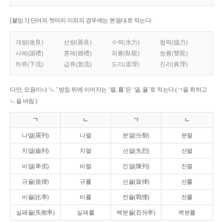
[붙임 1] 단어의 첫머리 이외의 경우에는 본음대로 적는다.
개량(改良)
선량(善良)
수력(水力)
협력(協力)
사례(謝禮)
혼례(婚禮)
와룡(臥龍)
쌍룡(雙龍)
하류(下流)
급류(急流)
도리(道理)
진리(眞理)
다만, 모음이나 ‘ㄴ’ 받침 뒤에 이어지는 ‘렬, 률’은 ‘열, 율’로 적는다.(ㄱ을 취하고
ㄴ을 버림.)
ㄱ
ㄴ
ㄱ
ㄴ
나열(羅列)
나렬
분열(分裂)
분렬
치열(齒列)
치렬
선열(先烈)
선렬
비열(卑劣)
비렬
진열(陳列)
진렬
규율(規律)
규률
선율(旋律)
선률
비율(比率)
비률
전율(戰慄)
전률
실패율(失敗率)
실패률
백분율(百分率)
백분률