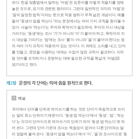
르다. 한글 맞춤법에서 말하는 ‘어법’은 표준어를 어떻게 적을지를 정해
놓은 것으로, 표기와 관련된 원리이다. 그런데 일반적인 의미의 ‘어법’은
‘말의 일정한 법칙’이라는 뜻으로 적용 범위가 무척 넓은 개념이다. 예를
들어 “동생이 밥을 먹는다.”라는 문장에서는 여러 가지 규칙을 찾아볼 수
있다. 서술어 ‘먹는다’는 주어와 목적어가 필요하며, 주어의 지시 대상을
가리키는 ‘동생’에는 조사 ‘가’가 아니라 ‘이’가 붙어야 하고, 목적어의 지
시 대상을 가리키는 ‘밥’에는 조사 ‘를’이 아니라 ‘을’이 붙어야 한다는 등
의 여러 가지 규칙이 적용되어 있는 것이다. 이 외에도 소리를 내고, 단어
를 만들고, 문장을 사용하는 데에는 수없이 많은 규칙이 필요하다. 이처
럼 언어를 조직하거나 운영하는 데에 필요한 규칙을 폭넓게 ‘어법(語
法)’이라고 한다.
제2항
문장의 각 단어는 띄어 씀을 원칙으로 한다.
해설
국어에서 단어를 단위로 띄어쓰기를 하는 것은 단어가 독립적으로 쓰이
는 말의 최소 단위이기 때문이다. ‘동생 밥 먹는다’에서 ‘동생’, ‘밥’, ‘먹는
다’는 각각이 단어이므로 띄어쓰기의 단위가 되어 ‘동생 밥 먹는다’로 띄
어 쓴다. 그런데 단어 가운데 조사는 독립성이 없어서 다른 단어와는 달
리 앞말에 붙여 쓴다. ‘동생이 밥을 먹는다’에서 ‘이’, ‘을’은 조사이므로 ‘동