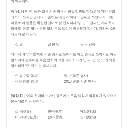
기 때문이다.
즉 ‘냥, 냥쭝, 년’ 등과 같은 의존 명사는 한글 맞춤법 제42항에 따라 앞말
과 띄어 쓰지만 언제나 의존하는 대상과 하나의 단위로 쓰인다. 이러한
이유로 이 말들은 독립된 단어로 잘 인식되지 않고, 그 결과 단어의 첫머
리에도 ‘연도, 열반’ 등과 달리 두음 법칙이 적용되지 않는다. 따라서 소리
나는 대로 적는다.
십 년
금 한 냥
은 두 냥쭝
따라서 ‘年’, ‘年度’처럼 의존 명사로 쓰이기도 하고 명사로 쓰이기도 하는
한자어의 경우에는 두음 법칙의 적용에서 차이가 난다. ‘년, 년도’가 의존
명사라면 ‘연, 연도’는 명사이다.
연 강수량(명사)
일 년(의존 명사)
생산 연도(명사)
2018 년도(의존 명사)
[붙임 1]
단어의 첫머리가 아닌 경우에는 두음 법칙이 적용되지 않으므로
본음대로 적는 것이다.
소녀(少女)
만년(晩年)
배뇨(排尿)
비구니(比丘尼)
운니(雲泥)
탐닉(耽溺)