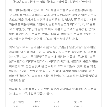
③ 모음으로 시작하는 실질 형태소가 뒤에 올 때: 젖어미[저더미]
이 조항에서는 이 가운데 ‘ㄷ’으로 적을 뚜렷한 까닭이 없는 경우에는
‘ㅅ’으로 적는다고 규정하고 있다. 다만 그 예시에서 보듯이 이는 다른 자
음으로 적을 근거가 없는 경우에도 적용된다. ‘밭, 빚, 꽃’ 등과 같이 다른
자음으로 적을 뚜렷한 까닭이 있는 경우에는 그에 따라 ‘ㅌ, ㅈ, ㅊ’ 등으
로 적지만, ‘낫, 빗’ 등과 같이 ‘ㄷ’이나 다른 자음으로 적을 뚜렷한 근거가
없는 경우는 ‘ㅅ’으로 적는 것이다. 다음과 같이 ‘ㄷ’으로 적을 뚜렷한 근
거가 있는 경우에는 당연히 ‘ㄷ’으로 적는 것이 원칙이다.
첫째, ‘맏이[마지], 맏아들[마다들]’의 ‘맏-’, ‘낟[낟ː], 낟알[나ː달], 낟가리[낟ː
까리]’의 ‘낟’처럼 원래부터 ‘ㄷ’ 받침을 가지고 있는 경우에는 ‘ㄷ’으로 적
는다. ‘곧이[고지], 곧장[곧짱]’ 등도 이에 해당한다. 둘째, ‘돋보다(←도두
보다), 딛다(←디디다), 얻다가(←어디에다가)’처럼 본말에서 준말이 만들
어지면서 ‘ㄷ’ 받침을 갖게 된 경우에도 ‘ㄷ’으로 적는다. 셋째, 한글 맞춤
법에서 규정하고 있듯이 ‘반짇고리, 사흗날, 숟가락, 이튿날’처럼 ‘ㄹ’ 소
리와 연관되어 ‘ㄷ’으로 소리 나는 경우에도 ‘ㄷ’으로 적는다.(한글 맞춤법
제29항 참조)
이처럼 ‘ㄷ’으로 적을 근거가 있는 경우가 아니어서 관습대로 ‘ㅅ’으로 적
는 예로는 다음과 같은 것들이 있다.
걸핏하면
그까짓
기껏
놋그릇
덧셈
빗장
삿대
숫접다