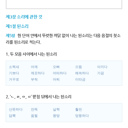
제3장 소리에 관한 것
제1절 된소리
제5항
한 단어 안에서 뚜렷한 까닭 없이 나는 된소리는 다음 음절의 첫소
리를 된소리로 적는다.
1. 두 모음 사이에서 나는 된소리
소쩍새
어깨
오빠
으뜸
아끼다
기쁘다
깨끗하다
어떠하다
해쓱하다
가끔
거꾸로
부썩
어찌
이따금
2. ‘ㄴ, ㄹ, ㅁ, ㅇ’ 받침 뒤에서 나는 된소리
산뜻하다
잔뜩
살짝
훨씬
담뿍
움찔
몽땅
엉뚱하다