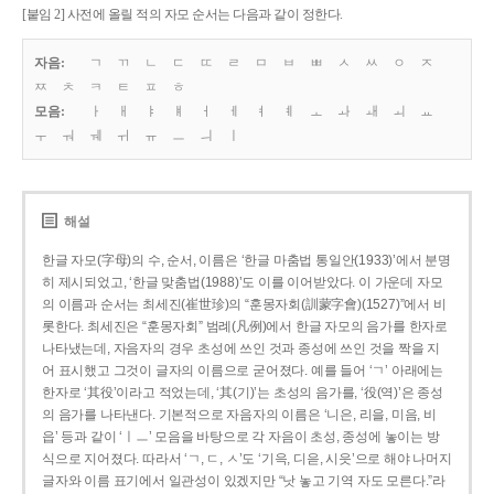
[붙임 2] 사전에 올릴 적의 자모 순서는 다음과 같이 정한다.
자음:
ㄱ
ㄲ
ㄴ
ㄷ
ㄸ
ㄹ
ㅁ
ㅂ
ㅃ
ㅅ
ㅆ
ㅇ
ㅈ
ㅉ
ㅊ
ㅋ
ㅌ
ㅍ
ㅎ
모음:
ㅏ
ㅐ
ㅑ
ㅒ
ㅓ
ㅔ
ㅕ
ㅖ
ㅗ
ㅘ
ㅙ
ㅚ
ㅛ
ㅜ
ㅝ
ㅞ
ㅟ
ㅠ
ㅡ
ㅢ
ㅣ
해설
한글 자모(字母)의 수, 순서, 이름은 ‘한글 마춤법 통일안(1933)’에서 분명
히 제시되었고, ‘한글 맞춤법(1988)’도 이를 이어받았다. 이 가운데 자모
의 이름과 순서는 최세진(崔世珍)의 “훈몽자회(訓蒙字會)(1527)”에서 비
롯한다. 최세진은 “훈몽자회” 범례(凡例)에서 한글 자모의 음가를 한자로
나타냈는데, 자음자의 경우 초성에 쓰인 것과 종성에 쓰인 것을 짝을 지
어 표시했고 그것이 글자의 이름으로 굳어졌다. 예를 들어 ‘ㄱ’ 아래에는
한자로 ‘其役’이라고 적었는데, ‘其(기)’는 초성의 음가를, ‘役(역)’은 종성
의 음가를 나타낸다. 기본적으로 자음자의 이름은 ‘니은, 리을, 미음, 비
읍’ 등과 같이 ‘ㅣㅡ’ 모음을 바탕으로 각 자음이 초성, 종성에 놓이는 방
식으로 지어졌다. 따라서 ‘ㄱ, ㄷ, ㅅ’도 ‘기윽, 디읃, 시읏’으로 해야 나머지
글자와 이름 표기에서 일관성이 있겠지만 “낫 놓고 기역 자도 모른다.”라