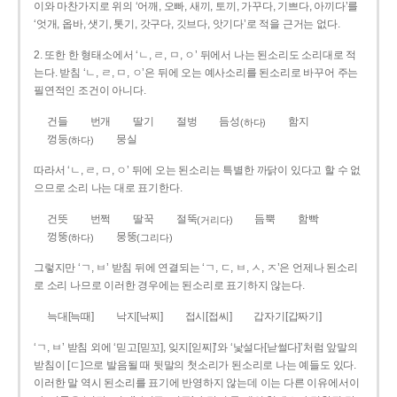
이와 마찬가지로 위의 ‘어깨, 오빠, 새끼, 토끼, 가꾸다, 기쁘다, 아끼다’를
‘엇개, 옵바, 샛기, 톳기, 갓구다, 깃브다, 앗기다’로 적을 근거는 없다.
2. 또한 한 형태소에서 ‘ㄴ, ㄹ, ㅁ, ㅇ’ 뒤에서 나는 된소리도 소리대로 적
는다. 받침 ‘ㄴ, ㄹ, ㅁ, ㅇ’은 뒤에 오는 예사소리를 된소리로 바꾸어 주는
필연적인 조건이 아니다.
건들
번개
딸기
절벙
듬성
함지
(하다)
껑둥
뭉실
(하다)
따라서 ‘ㄴ, ㄹ, ㅁ, ㅇ’ 뒤에 오는 된소리는 특별한 까닭이 있다고 할 수 없
으므로 소리 나는 대로 표기한다.
건뜻
번쩍
딸꾹
절뚝
듬뿍
함빡
(거리다)
껑뚱
뭉뚱
(하다)
(그리다)
그렇지만 ‘ㄱ, ㅂ’ 받침 뒤에 연결되는 ‘ㄱ, ㄷ, ㅂ, ㅅ, ㅈ’은 언제나 된소리
로 소리 나므로 이러한 경우에는 된소리로 표기하지 않는다.
늑대[늑때]
낙지[낙찌]
접시[접씨]
갑자기[갑짜기]
‘ㄱ, ㅂ’ 받침 외에 ‘믿고[믿꼬], 잊지[읻찌]’와 ‘낯설다[낟썰다]’처럼 앞말의
받침이 [ㄷ]으로 발음될 때 뒷말의 첫소리가 된소리로 나는 예들도 있다.
이러한 말 역시 된소리를 표기에 반영하지 않는데 이는 다른 이유에서이