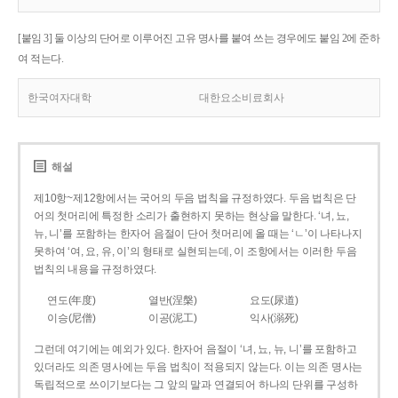
[붙임 3] 둘 이상의 단어로 이루어진 고유 명사를 붙여 쓰는 경우에도 붙임 2에 준하
여 적는다.
한국여자대학
대한요소비료회사
해설
제10항~제12항에서는 국어의 두음 법칙을 규정하였다. 두음 법칙은 단
어의 첫머리에 특정한 소리가 출현하지 못하는 현상을 말한다. ‘녀, 뇨,
뉴, 니’를 포함하는 한자어 음절이 단어 첫머리에 올 때는 ‘ㄴ’이 나타나지
못하여 ‘여, 요, 유, 이’의 형태로 실현되는데, 이 조항에서는 이러한 두음
법칙의 내용을 규정하였다.
연도(年度)
열반(涅槃)
요도(尿道)
이승(尼僧)
이공(泥工)
익사(溺死)
그런데 여기에는 예외가 있다. 한자어 음절이 ‘녀, 뇨, 뉴, 니’를 포함하고
있더라도 의존 명사에는 두음 법칙이 적용되지 않는다. 이는 의존 명사는
독립적으로 쓰이기보다는 그 앞의 말과 연결되어 하나의 단위를 구성하