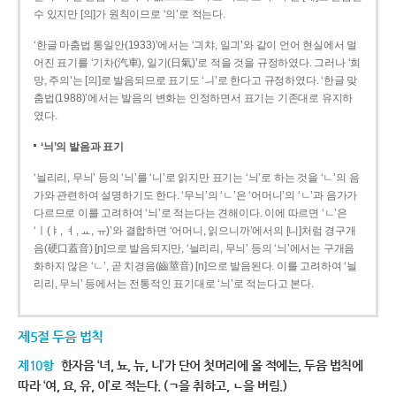
수 있지만 [의]가 원칙이므로 ‘의’로 적는다.
‘한글 마춤법 통일안(1933)’에서는 ‘긔챠, 일긔’와 같이 언어 현실에서 멀
어진 표기를 ‘기차(汽車), 일기(日氣)’로 적을 것을 규정하였다. 그러나 ‘희
망, 주의’는 [의]로 발음되므로 표기도 ‘ㅢ’로 한다고 규정하였다. ‘한글 맞
춤법(1988)’에서는 발음의 변화는 인정하면서 표기는 기존대로 유지하
였다.
‘늬’의 발음과 표기
‘늴리리, 무늬’ 등의 ‘늬’를 ‘니’로 읽지만 표기는 ‘늬’로 하는 것을 ‘ㄴ’의 음
가와 관련하여 설명하기도 한다. ‘무늬’의 ‘ㄴ’은 ‘어머니’의 ‘ㄴ’과 음가가
다르므로 이를 고려하여 ‘늬’로 적는다는 견해이다. 이에 따르면 ‘ㄴ’은
‘ㅣ(ㅑ, ㅕ, ㅛ, ㅠ)’와 결합하면 ‘어머니, 읽으니까’에서의 [니]처럼 경구개
음(硬口蓋音) [ɲ]으로 발음되지만, ‘늴리리, 무늬’ 등의 ‘늬’에서는 구개음
화하지 않은 ‘ㄴ’, 곧 치경음(齒莖音) [n]으로 발음된다. 이를 고려하여 ‘늴
리리, 무늬’ 등에서는 전통적인 표기대로 ‘늬’로 적는다고 본다.
제5절 두음 법칙
제10항
한자음 ‘녀, 뇨, 뉴, 니’가 단어 첫머리에 올 적에는, 두음 법칙에
따라 ‘여, 요, 유, 이’로 적는다. (ㄱ을 취하고, ㄴ을 버림.)