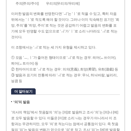
주의[주의/주이]
우리의[우리의/우리에]
이러한 발음의 변화를 반영한다면 ‘ㅢ’는 ‘ㅣ’로 적을 수 있고, 특히 자음
뒤에서는 ‘ㅣ’로 적도록 해야 할 것이다. 그러나 이미 익숙해진 표기인 ‘희
망, 주의’를 ‘히망, 주이’로 적는 것은 공감하기 어렵고 발음의 변화를 표
기에 모두 반영할 수도 없으므로 ‘ㅢ’가 ‘ㅣ’로 소리 나더라도 ‘ㅢ’로 적는
것이다.
이 조항에서는 ‘ㅢ’로 적는 세 가지 유형을 제시하고 있다.
① 모음 ‘ㅡ, ㅣ’가 줄어든 형태이므로 ‘ㅢ’로 적는 경우: 씌어(←쓰이어),
틔어(←트이어) 등
② 한자어이므로 ‘ㅢ’로 적는 경우: 의의(意義), 희망(希望), 유희(遊戱) 등
③ 발음과 표기의 전통에 따라 ‘ㅢ’로 적는 경우: 무늬, 하늬바람, 늴리리,
닁큼 등
더 알아보기
‘의’의 발음
‘의사의 책임’에서 첫음절의 ‘의’는 [의]로 발음하고 조사 ‘의’는 [의]나 [에]
로 모두 발음할 수 있다. 이들은 [이]로 소리 나는 경우가 아니라서 이 조
항과는 무관하지만, 모두 ‘의’로 적는다는 점에서 공통점이 있다. 즉 첫음
절의 ‘의’는 발음의 변화가 없으므로 ‘의’로 적고, 조사 ‘의’는 [에]로 발음할