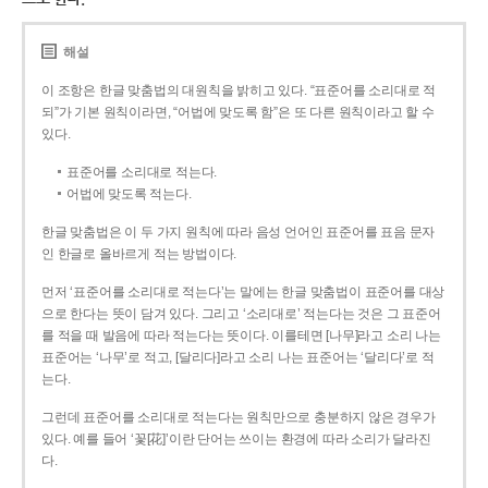
해설
이 조항은 한글 맞춤법의 대원칙을 밝히고 있다. “표준어를 소리대로 적
되”가 기본 원칙이라면, “어법에 맞도록 함”은 또 다른 원칙이라고 할 수
있다.
표준어를 소리대로 적는다.
어법에 맞도록 적는다.
한글 맞춤법은 이 두 가지 원칙에 따라 음성 언어인 표준어를 표음 문자
인 한글로 올바르게 적는 방법이다.
먼저 ‘표준어를 소리대로 적는다’는 말에는 한글 맞춤법이 표준어를 대상
으로 한다는 뜻이 담겨 있다. 그리고 ‘소리대로’ 적는다는 것은 그 표준어
를 적을 때 발음에 따라 적는다는 뜻이다. 이를테면 [나무]라고 소리 나는
표준어는 ‘나무’로 적고, [달리다]라고 소리 나는 표준어는 ‘달리다’로 적
는다.
그런데 표준어를 소리대로 적는다는 원칙만으로 충분하지 않은 경우가
있다. 예를 들어 ‘꽃[花]’이란 단어는 쓰이는 환경에 따라 소리가 달라진
다.