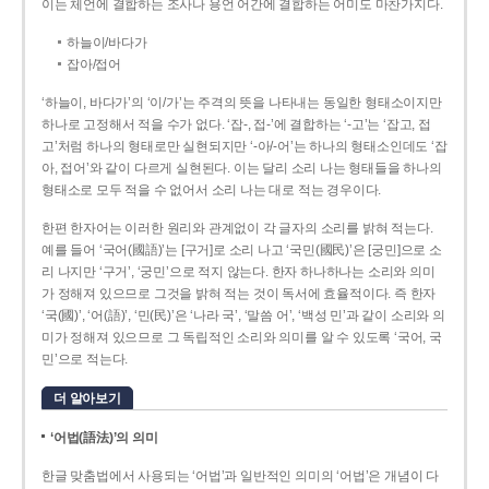
이는 체언에 결합하는 조사나 용언 어간에 결합하는 어미도 마찬가지다.
하늘이/바다가
잡아/접어
‘하늘이, 바다가’의 ‘이/가’는 주격의 뜻을 나타내는 동일한 형태소이지만
하나로 고정해서 적을 수가 없다. ‘잡-, 접-’에 결합하는 ‘-고’는 ‘잡고, 접
고’처럼 하나의 형태로만 실현되지만 ‘-아/-어’는 하나의 형태소인데도 ‘잡
아, 접어’와 같이 다르게 실현된다. 이는 달리 소리 나는 형태들을 하나의
형태소로 모두 적을 수 없어서 소리 나는 대로 적는 경우이다.
한편 한자어는 이러한 원리와 관계없이 각 글자의 소리를 밝혀 적는다.
예를 들어 ‘국어(國語)’는 [구거]로 소리 나고 ‘국민(國民)’은 [궁민]으로 소
리 나지만 ‘구거’, ‘궁민’으로 적지 않는다. 한자 하나하나는 소리와 의미
가 정해져 있으므로 그것을 밝혀 적는 것이 독서에 효율적이다. 즉 한자
‘국(國)’, ‘어(語)’, ‘민(民)’은 ‘나라 국’, ‘말씀 어’, ‘백성 민’과 같이 소리와 의
미가 정해져 있으므로 그 독립적인 소리와 의미를 알 수 있도록 ‘국어, 국
민’으로 적는다.
더 알아보기
‘어법(語法)’의 의미
한글 맞춤법에서 사용되는 ‘어법’과 일반적인 의미의 ‘어법’은 개념이 다