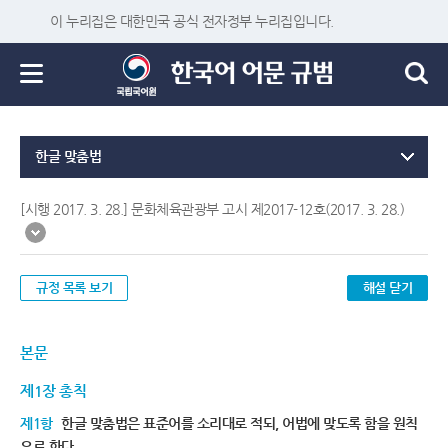
이 누리집은 대한민국 공식 전자정부 누리집입니다.
한글 맞춤법
[시행 2017. 3. 28.] 문화체육관광부 고시 제2017-12호(2017. 3. 28.)
규정 목록 보기
해설 닫기
본문
제1장 총칙
제1항
한글 맞춤법은 표준어를 소리대로 적되, 어법에 맞도록 함을 원칙
으로 한다.