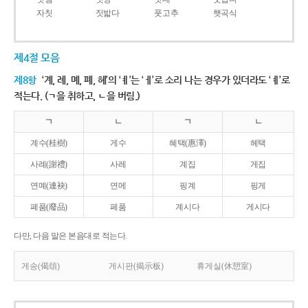
자칫
짓밟다
풋고추
햇곡식
제4절 모음
제8항
‘계, 례, 몌, 폐, 혜’의 ‘ㅖ’는 ‘ㅔ’로 소리 나는 경우가 있더라도 ‘ㅖ’로
적는다. (ㄱ을 취하고, ㄴ을 버림.)
ㄱ
ㄴ
ㄱ
ㄴ
계수(桂樹)
게수
혜택(惠澤)
헤택
사례(謝禮)
사레
계집
게집
연몌(連袂)
연메
핑계
핑게
폐품(廢品)
페품
계시다
게시다
다만, 다음 말은 본음대로 적는다.
게송(偈頌)
게시판(揭示板)
휴게실(休憩室)