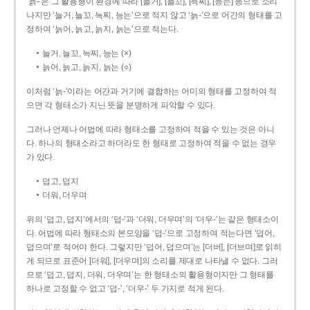
‘늙-’은 그 활용형이 환경에 따라 [늘거], [늘꼬], [늑찌], [능는] 등으로 소리
나지만 ‘늘거, 늘꼬, 늑찌, 능는’으로 적지 않고 ‘늙-’으로 어간의 형태를 고
정하여 ‘늙어, 늙고, 늙지, 늙는’으로 적는다.
늘거, 늘꼬, 늑찌, 능는 (×)
늙어, 늙고, 늙지, 늙는 (○)
이처럼 ‘늙-­’이라는 어간과 거기에 결합하는 어미의 형태를 고정하여 적
으면 각 형태소가 지닌 뜻을 분명하게 파악할 수 있다.
그러나 언제나 어법에 따라 형태소를 고정하여 적을 수 있는 것은 아니
다. 하나의 형태소라고 하더라도 한 형태로 고정하여 적을 수 없는 경우
가 있다.
덥고, 덥지
더워, 더우며
위의 ‘덥고, 덥지’에서의 ‘덥-­’과 ‘더워, 더우며’의 ‘더우-­’는 같은 형태소이
다. 어법에 따라 형태소의 본모양을 ‘덥-­’으로 고정하여 적는다면 ‘덥어,
덥으며’로 적어야 한다. 그렇지만 ‘덥어, 덥으며’는 [더버], [더브며]로 읽히
게 되므로 표준어 [더워], [더우며]의 소리를 제대로 나타낼 수 없다. 그러
므로 ‘덥고, 덥지, 더워, 더우며’는 한 형태소의 활용형이지만 그 형태를
하나로 고정할 수 없고 ‘덥-’, ‘더우-’ 두 가지로 적게 된다.