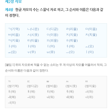
제2장 자모
제4항
한글 자모의 수는 스물넉 자로 하고, 그 순서와 이름은 다음과 같
이 정한다.
ㄱ(기역)
ㄴ(니은)
ㄷ(디귿)
ㄹ(리을)
ㅁ(미음)
ㅂ(비읍)
ㅅ(시옷)
ㅇ(이응)
ㅈ(지읒)
ㅊ(치읓)
ㅋ(키읔)
ㅌ(티읕)
ㅍ(피읖)
ㅎ(히읗)
ㅏ(아)
ㅑ(야)
ㅓ(어)
ㅕ(여)
ㅗ(오)
ㅛ(요)
ㅜ(우)
ㅠ(유)
ㅡ(으)
ㅣ(이)
[붙임 1] 위의 자모로써 적을 수 없는 소리는 두 개 이상의 자모를 어울러서 적되, 그
순서와 이름은 다음과 같이 정한다.
ㄲ
ㄸ
ㅃ
ㅆ
ㅉ
(쌍기역)
(쌍디귿)
(쌍비읍)
(쌍시옷)
(쌍지읒)
ㅐ(애)
ㅒ(얘)
ㅔ(에)
ㅖ(예)
ㅘ(와)
ㅙ(왜)
ㅚ(외)
ㅝ(워)
ㅞ(웨)
ㅟ(위)
ㅢ(의)