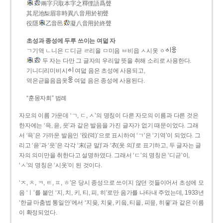
兩字只取本字之釋俚語爲聲
其尼池梨眉非時異八音用於初聲
役隱
乙音邑
凝八音用於終聲
초성과 종성에 두루 쓰이는 여덟 자
ㄱ기역 ㄴ니은 ㄷ디귿 ㄹ리을 ㅁ미음 ㅂ비읍 ㅅ시옷 ㆁ
두 자는 다만 그 글자의 우리말 뜻을 취해 소리로 사용한다.
기니디리미비시
여덟 음은 초성에 사용되고,
역은귿을음읍옷
여덟 음은 종성에 사용된다.
“훈몽자회” 범례
자모의 이름 가운데 ‘ㄱ, ㄷ, ㅅ’의 명칭이 다른 자모의 이름과 다른 것은
한자에는 ‘윽, 읃, 읏’과 같은 발음을 가진 글자가 없기 때문이었다. 그래
서 ‘윽’은 가까운 발음인 ‘役(역)’으로 표시하여 ‘ㄱ’은 ‘기역’이 되었다. 그
리고 ‘읃’과 ‘읏’은 각각 ‘末(귿 말)’과 ‘衣(옷 의)’로 표기하고, 두 글자는 글
자의 의미만을 취한다고 설명하였다. 그래서 ‘ㄷ’의 명칭은 ‘디귿’이,
‘ㅅ’의 명칭은 ‘시옷’이 된 것이다.
‘ㅈ, ㅊ, ㅋ, ㅌ, ㅍ, ㅎ’은 당시 종성으로 쓰이지 않던 것들이어서 초성에 모
음 ‘ㅣ’를 붙인 ‘지, 치, 키, 티, 피, 히’로만 음가를 나타내 주었는데, 1933년
‘한글 마춤법 통일안’에서 ‘지읒, 치읓, 키읔, 티읕, 피읖, 히읗’과 같은 이름
이 확정되었다.