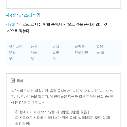
제3절 'ㄷ' 소리 받침
제7항
‘ㄷ’ 소리로 나는 받침 중에서 ‘ㄷ’으로 적을 근거가 없는 것은
‘ㅅ’으로 적는다.
덧저고리
돗자리
엇셈
웃어른
핫옷
무릇
사뭇
얼핏
자칫하면
뭇[衆]
옛
첫
헛
해설
‘ㄷ’ 소리로 나는 받침이란, 음절 종성에서 [ㄷ]으로 소리 나는 ‘ㄷ, ㅅ, ㅆ,
ㅈ, ㅊ, ㅌ, ㅎ’ 등을 말한다. 이 받침들은 다음과 같은 경우에 음절 종성에
서 [ㄷ]으로 소리가 난다.
① 형태소가 뒤에 오지 않을 때: 밭[받], 빚[빋], 꽃[꼳]
② 자음으로 시작하는 형태소가 뒤에 올 때: 밭과[받꽈], 젖다[젇따],
꽃병[꼳뼝]