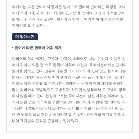
외래어는 다른 언어에서 들어온 말이므로 원어의 언어적인 특징을 고려
해서 적어야 한다. 따라서 ‘외래어 표기법’을 정하여 그에 따라 적는 것이
원칙이다. 외래어는 고유어, 한자어와 함께 국어의 어휘 체계에 정착한
어휘라고 할 수 있다.
더 알아보기
원어에 따른 한국어 어휘 체계
한국어의 어휘 체계는 고유어, 한자어, 외래어로 나눌 수 있다. 이들은 원
어에 차이가 있을 뿐 모두 한국어 어휘에 속한다. 국어사전에서는 단어의
원어를 밝히고 있다. 고유어에는 원어가 제시되어 있지 않고 한자어에는
한자가, 외래어에는 각 단어의 원어명과 로마자 표기가 제시되어 있어서
이로써 어휘 부류를 알 수가 있다. 외래어는 국어의 어휘 체계에 속하지
않는 외국어와 개념적으로 구별된다. 하지만 실생활에서 그 구별이 명확
하지 않을 때가 있다. 현실적으로는 국어사전에 실린 어휘는 외래어, 실
리지 않은 것은 외국어로 구별하는 것이 편리하다. 예컨대 ‘보이(boy)’가
‘식당이나 호텔 따위에서 접대하는 남자’를 의미할 때는 외래어지만 ‘소
년’의 뜻으로 쓰일 때는 외국어라고 할 수 있다. 외국어를 표기할 때도 외
래어 표기법의 원칙을 준용하는 일이 많다.