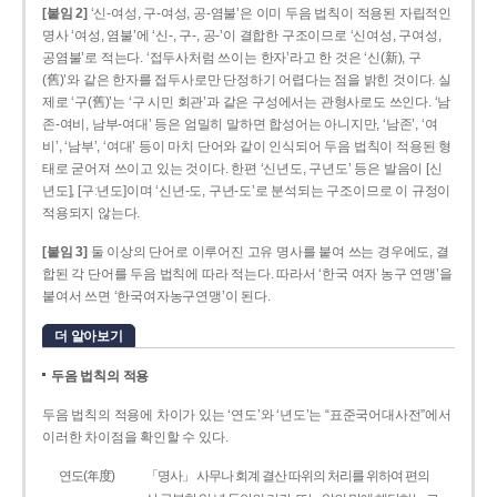
[붙임 2]
‘신-여성, 구-여성, 공-염불’은 이미 두음 법칙이 적용된 자립적인
명사 ‘여성, 염불’에 ‘신-, 구-, 공-’이 결합한 구조이므로 ‘신여성, 구여성,
공염불’로 적는다. ‘접두사처럼 쓰이는 한자’라고 한 것은 ‘신(新), 구
(舊)’와 같은 한자를 접두사로만 단정하기 어렵다는 점을 밝힌 것이다. 실
제로 ‘구(舊)’는 ‘구 시민 회관’과 같은 구성에서는 관형사로도 쓰인다. ‘남
존­-여비, 남부-­여대’ 등은 엄밀히 말하면 합성어는 아니지만, ‘남존’, ‘여
비’, ‘남부’, ‘여대’ 등이 마치 단어와 같이 인식되어 두음 법칙이 적용된 형
태로 굳어져 쓰이고 있는 것이다. 한편 ‘신년도, 구년도’ 등은 발음이 [신
년도], [구ː년도]이며 ‘신년­-도, 구년-­도’로 분석되는 구조이므로 이 규정이
적용되지 않는다.
[붙임 3]
둘 이상의 단어로 이루어진 고유 명사를 붙여 쓰는 경우에도, 결
합된 각 단어를 두음 법칙에 따라 적는다. 따라서 ‘한국 여자 농구 연맹’을
붙여서 쓰면 ‘한국여자농구연맹’이 된다.
더 알아보기
두음 법칙의 적용
두음 법칙의 적용에 차이가 있는 ‘연도’와 ‘년도’는 “표준국어대사전”에서
이러한 차이점을 확인할 수 있다.
연도(年度)
「명사」 사무나 회계 결산 따위의 처리를 위하여 편의