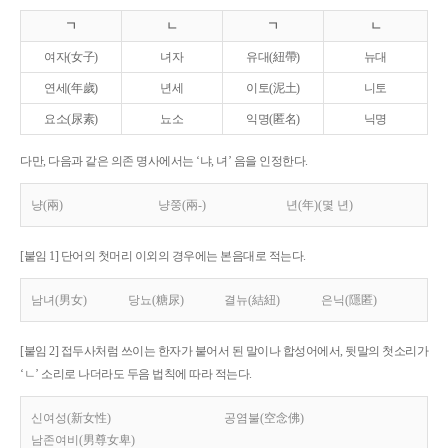
ㄱ
ㄴ
ㄱ
ㄴ
여자(女子)
녀자
유대(紐帶)
뉴대
연세(年歲)
년세
이토(泥土)
니토
요소(尿素)
뇨소
익명(匿名)
닉명
다만, 다음과 같은 의존 명사에서는 ‘냐, 녀’ 음을 인정한다.
냥(兩)
냥쭝(兩-)
년(年)(몇 년)
[붙임 1] 단어의 첫머리 이외의 경우에는 본음대로 적는다.
남녀(男女)
당뇨(糖尿)
결뉴(結紐)
은닉(隱匿)
[붙임 2] 접두사처럼 쓰이는 한자가 붙어서 된 말이나 합성어에서, 뒷말의 첫소리가
‘ㄴ’ 소리로 나더라도 두음 법칙에 따라 적는다.
신여성(新女性)
공염불(空念佛)
남존여비(男尊女卑)