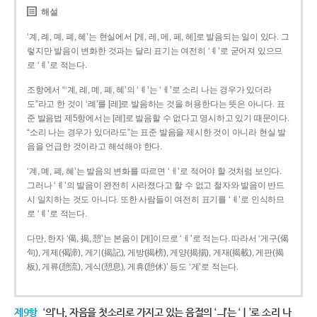
해설
‘계, 례, 몌, 폐, 혜’는 현실에서 [게, 레, 메, 페, 헤]로 발음되는 일이 있다. 그
렇지만 발음이 변화한 것과는 달리 표기는 여전히 ‘ㅖ’로 굳어져 있으므
로 ‘ㅖ’로 적는다.
조항에서 “‘계, 례, 몌, 폐, 혜’의 ‘ㅖ’는 ‘ㅔ’로 소리 나는 경우가 있더라
도”라고 한 것이 ‘례’를 [레]로 발음하는 것을 허용한다는 뜻은 아니다. 표
준 발음법 제5항에서는 [레]로 발음할 수 없다고 명시하고 있기 때문이다.
“소리 나는 경우가 있더라도”는 표준 발음을 제시한 것이 아니라 현실 발
음을 언급한 것이라고 해석해야 한다.
‘계, 몌, 폐, 혜’는 발음의 변화를 따르면 ‘ㅔ’로 적어야 할 것처럼 보인다.
그러나 ‘ㅖ’의 발음이 완전히 사라졌다고 할 수 없고 철자와 발음이 반드
시 일치하는 것도 아니다. 또한 사람들이 여전히 표기를 ‘ㅖ’로 인식하므
로 ‘ㅖ’로 적는다.
다만, 한자 ‘偈, 揭, 憩’는 본음이 [게]이므로 ‘ㅔ’로 적는다. 따라서 ‘게구(偈
句), 게제(偈諦), 게기(揭記), 게방(揭榜), 게양(揭揚), 게재(揭載), 게판(揭
板), 게류(憩流), 게식(憩息), 게휴(憩休)’ 등도 ‘게’로 적는다.
제9항
‘의’나, 자음을 첫소리로 가지고 있는 음절의 ‘ㅢ’는 ‘ㅣ’로 소리 나