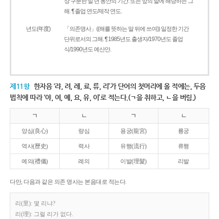
상 구분한 일 년 동안의 기간. 또는 앞의 말에 해당하는 그
해. ¶ 졸업 연도/제작 연도.
년도(年度)
「의존명사」((해를 뜻하는 말 뒤에 쓰여)) 일정한 기간
단위로서의 그해. ¶ 1985년도 출생자/1970년도 졸업
식/1990년도 예산안.
제11항
한자음 ‘랴, 려, 례, 료, 류, 리’가 단어의 첫머리에 올 적에는, 두음
법칙에 따라 ‘야, 여, 예, 요, 유, 이’로 적는다.(ㄱ을 취하고, ㄴ을 버림.)
ㄱ
ㄴ
ㄱ
ㄴ
양심(良心)
량심
용궁(龍宮)
룡궁
역사(歷史)
력사
유행(流行)
류행
예의(禮儀)
례의
이발(理髮)
리발
다만, 다음과 같은 의존 명사는 본음대로 적는다.
리(里): 몇 리냐?
리(理): 그럴 리가 없다.