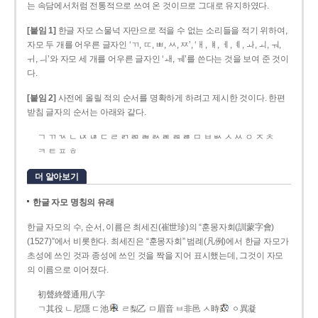
는 속담에서처럼 전통적으로 쓰여 온 것이므로 그대로 유지하였다.
[붙임 1]
한글 자모 스물넉 자만으로 적을 수 없는 소리들을 적기 위하여,
자모 두 개를 어우른 글자인 ‘ㄲ, ㄸ, ㅃ, ㅆ, ㅉ’, ‘ㅐ, ㅒ, ㅔ, ㅖ, ㅘ, ㅚ, ㅝ,
ㅟ, ㅢ’와 자모 세 개를 어우른 글자인 ‘ㅙ, ㅞ’를 쓴다는 것을 보여 준 것이
다.
[붙임 2]
사전에 올릴 적의 순서를 명확하게 하려고 제시한 것이다. 한편
받침 글자의 순서는 아래와 같다.
ㄱ ㄲ ㄳ ㄴ ㄵ ㄶ ㄷ ㄹ ㄺ ㄻ ㄼ ㄽ ㄾ ㄿ ㅀ ㅁ ㅂ ㅄ ㅅ ㅆ ㅇ ㅈ ㅊ
ㅋ ㅌ ㅍ ㅎ
더 알아보기
한글 자모 명칭의 유래
한글 자모의 수, 순서, 이름은 최세진(崔世珍)의 “훈몽자회(訓蒙字會)
(1527)”에서 비롯한다. 최세진은 “훈몽자회” 범례(凡例)에서 한글 자모가
초성에 쓰인 것과 종성에 쓰인 것을 짝을 지어 표시했는데, 그것이 자모
의 이름으로 이어졌다.
初聲終聲通用八字
ㄱ其役 ㄴ尼隱 ㄷ池
ㄹ梨乙 ㅁ眉音 ㅂ非邑 ㅅ時
ㆁ異凝