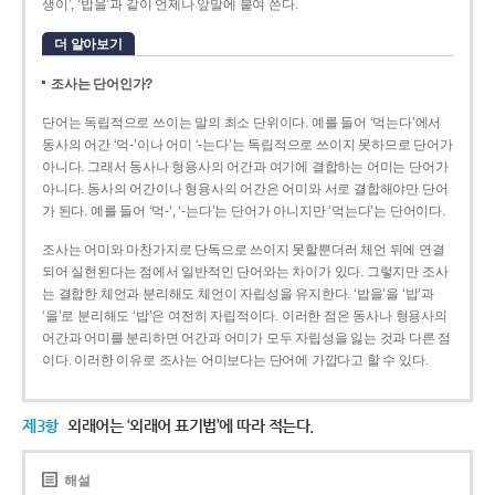
생이’, ‘밥을’과 같이 언제나 앞말에 붙여 쓴다.
더 알아보기
조사는 단어인가?
단어는 독립적으로 쓰이는 말의 최소 단위이다. 예를 들어 ‘먹는다’에서
동사의 어간 ‘먹-­’이나 어미 ‘­-는다’는 독립적으로 쓰이지 못하므로 단어가
아니다. 그래서 동사나 형용사의 어간과 여기에 결합하는 어미는 단어가
아니다. 동사의 어간이나 형용사의 어간은 어미와 서로 결합해야만 단어
가 된다. 예를 들어 ‘먹-’, ‘-는다’는 단어가 아니지만 ‘먹는다’는 단어이다.
조사는 어미와 마찬가지로 단독으로 쓰이지 못할뿐더러 체언 뒤에 연결
되어 실현된다는 점에서 일반적인 단어와는 차이가 있다. 그렇지만 조사
는 결합한 체언과 분리해도 체언이 자립성을 유지한다. ‘밥을’을 ‘밥’과
‘을’로 분리해도 ‘밥’은 여전히 자립적이다. 이러한 점은 동사나 형용사의
어간과 어미를 분리하면 어간과 어미가 모두 자립성을 잃는 것과 다른 점
이다. 이러한 이유로 조사는 어미보다는 단어에 가깝다고 할 수 있다.
제3항
외래어는 ‘외래어 표기법’에 따라 적는다.
해설