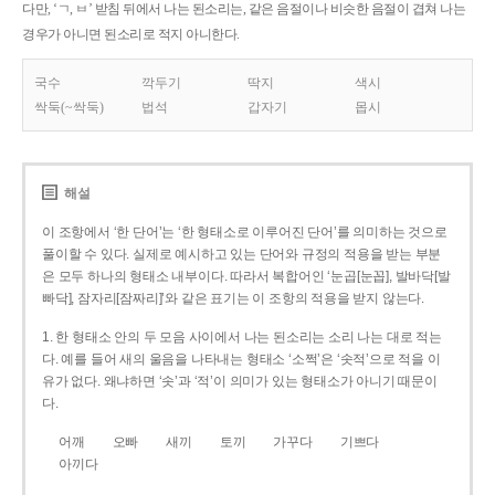
다만, ‘ㄱ, ㅂ’ 받침 뒤에서 나는 된소리는, 같은 음절이나 비슷한 음절이 겹쳐 나는
경우가 아니면 된소리로 적지 아니한다.
국수
깍두기
딱지
색시
싹둑(~싹둑)
법석
갑자기
몹시
해설
이 조항에서 ‘한 단어’는 ‘한 형태소로 이루어진 단어’를 의미하는 것으로
풀이할 수 있다. 실제로 예시하고 있는 단어와 규정의 적용을 받는 부분
은 모두 하나의 형태소 내부이다. 따라서 복합어인 ‘눈곱[눈꼽], 발바닥[발
빠닥], 잠자리[잠짜리]’와 같은 표기는 이 조항의 적용을 받지 않는다.
1. 한 형태소 안의 두 모음 사이에서 나는 된소리는 소리 나는 대로 적는
다. 예를 들어 새의 울음을 나타내는 형태소 ‘소쩍’은 ‘솟적’으로 적을 이
유가 없다. 왜냐하면 ‘솟’과 ‘적’이 의미가 있는 형태소가 아니기 때문이
다.
어깨
오빠
새끼
토끼
가꾸다
기쁘다
아끼다