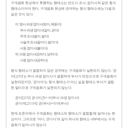
구개음화 현상에서 후행하는 형태소는 반드시 조사, 접미사와 같은 형식
형태소이어야 한다. 구개음화 현상에 관여하는 형식 형태소에는 다음과
같은 것이 있다.
이: 명사 파생 접미사(맏이, 해돋이)
부사 파생 접미사(같이, 굳이)
주격 조사(끝이, 밭이)
서술격 조사(끝이다, 밭이다)
사동 접미사(붙이다)
히: 피동 접미사(걷히다, 닫히다)
사동 접미사(굳히다)
형식 형태소가 결합하지 않은 경우에는 구개음화가 실현되지 않는다. ‘곧
이[고지]’는 부사 파생 접미사가 결합하여 부사가 되었으므로 구개음화가
실현되었지만, ‘곧이어’는 형식 형태소가 아닌 실질 형태소 부사가 결합
한 말이므로 구개음화가 실현되지 않는다.
곧이[고지]: 곧-­(어근)+­-이(부사 파생 접미사)
곧이어[고디어]: 곧(부사)+이어(부사)
현재 표준어에서 구개음화는 형태소와 형태소가 결합할 때 일어나는 현
상이다. 그러므로 ‘마디, 견디다’와 같이 하나의 형태소 내부에서는 구개
음화가 일어나지 않는다.