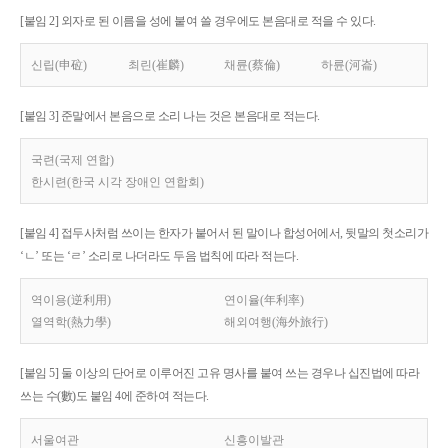
[붙임 2] 외자로 된 이름을 성에 붙여 쓸 경우에도 본음대로 적을 수 있다.
신립(申砬)
최린(崔麟)
채륜(蔡倫)
하륜(河崙)
[붙임 3] 준말에서 본음으로 소리 나는 것은 본음대로 적는다.
국련(국제 연합)
한시련(한국 시각 장애인 연합회)
[붙임 4] 접두사처럼 쓰이는 한자가 붙어서 된 말이나 합성어에서, 뒷말의 첫소리가
‘ㄴ’ 또는 ‘ㄹ’ 소리로 나더라도 두음 법칙에 따라 적는다.
역이용(逆利用)
연이율(年利率)
열역학(熱力學)
해외여행(海外旅行)
[붙임 5] 둘 이상의 단어로 이루어진 고유 명사를 붙여 쓰는 경우나 십진법에 따라
쓰는 수(數)도 붙임 4에 준하여 적는다.
서울여관
신흥이발관