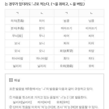
는 경우가 있더라도 ‘ㅢ’로 적는다. (ㄱ을 취하고, ㄴ을 버림.)
ㄱ
ㄴ
ㄱ
ㄴ
의의(意義)
의이
닁큼
닝큼
본의(本義)
본이
띄어쓰기
띠어쓰기
무늬[紋]
무니
씌어
씨어
보늬
보니
틔어
티어
오늬
오니
희망(希望)
히망
하늬바람
하니바람
희다
히다
늴리리
닐리리
유희(遊戱)
유히
해설
표준 발음법 제5항에서는 ‘ㅢ’의 발음을 다음과 같이 규정하고 있다.
① 자음을 첫소리로 가지고 있는 음절의 ‘ㅢ’는 [ㅣ]로 발음한다.
늴리리[닐리리]
씌어[씨어]
유희[유히]
② 단어의 첫음절 이외의 ‘의’는 [이]로, 조사 ‘의’는 [에]로 발음할 수 있다.