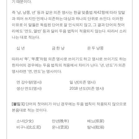
기 때문이다.
즉 ‘냥, 냥쭝, 년’ 등과 같은 의존 명사는 한글 맞춤법 제42항에 따라 앞말
과 띄어 쓰지만 언제나 의존하는 대상과 하나의 단위로 쓰인다. 이러한
이유로 이 말들은 독립된 단어로 잘 인식되지 않고, 그 결과 단어의 첫머
리에도 ‘연도, 열반’ 등과 달리 두음 법칙이 적용되지 않는다. 따라서 소리
나는 대로 적는다.
십 년
금 한 냥
은 두 냥쭝
따라서 ‘年’, ‘年度’처럼 의존 명사로 쓰이기도 하고 명사로 쓰이기도 하는
한자어의 경우에는 두음 법칙의 적용에서 차이가 난다. ‘년, 년도’가 의존
명사라면 ‘연, 연도’는 명사이다.
연 강수량(명사)
일 년(의존 명사)
생산 연도(명사)
2018 년도(의존 명사)
[붙임 1]
단어의 첫머리가 아닌 경우에는 두음 법칙이 적용되지 않으므로
본음대로 적는 것이다.
소녀(少女)
만년(晩年)
배뇨(排尿)
비구니(比丘尼)
운니(雲泥)
탐닉(耽溺)