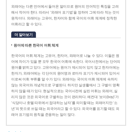
외래어는 다른 언어에서 들어온 말이므로 원어의 언어적인 특징을 고려
해서 적어야 한다. 따라서 ‘외래어 표기법’을 정하여 그에 따라 적는 것이
원칙이다. 외래어는 고유어, 한자어와 함께 국어의 어휘 체계에 정착한
어휘라고 할 수 있다.
더 알아보기
원어에 따른 한국어 어휘 체계
한국어의 어휘 체계는 고유어, 한자어, 외래어로 나눌 수 있다. 이들은 원
어에 차이가 있을 뿐 모두 한국어 어휘에 속한다. 국어사전에서는 단어의
원어를 밝히고 있다. 고유어에는 원어가 제시되어 있지 않고 한자어에는
한자가, 외래어에는 각 단어의 원어명과 로마자 표기가 제시되어 있어서
이로써 어휘 부류를 알 수가 있다. 외래어는 국어의 어휘 체계에 속하지
않는 외국어와 개념적으로 구별된다. 하지만 실생활에서 그 구별이 명확
하지 않을 때가 있다. 현실적으로는 국어사전에 실린 어휘는 외래어, 실
리지 않은 것은 외국어로 구별하는 것이 편리하다. 예컨대 ‘보이(boy)’가
‘식당이나 호텔 따위에서 접대하는 남자’를 의미할 때는 외래어지만 ‘소
년’의 뜻으로 쓰일 때는 외국어라고 할 수 있다. 외국어를 표기할 때도 외
래어 표기법의 원칙을 준용하는 일이 많다.