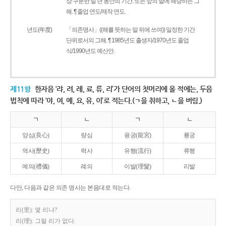
상 구분한 일 년 동안의 기간. 또는 앞의 말에 해당하는 그
해. ¶ 졸업 연도/제작 연도.
년도(年度)
「의존명사」((해를 뜻하는 말 뒤에 쓰여)) 일정한 기간
단위로서의 그해. ¶ 1985년도 출생자/1970년도 졸업
식/1990년도 예산안.
제11항
한자음 ‘랴, 려, 례, 료, 류, 리’가 단어의 첫머리에 올 적에는, 두음
법칙에 따라 ‘야, 여, 예, 요, 유, 이’로 적는다.(ㄱ을 취하고, ㄴ을 버림.)
ㄱ
ㄴ
ㄱ
ㄴ
양심(良心)
량심
용궁(龍宮)
룡궁
역사(歷史)
력사
유행(流行)
류행
예의(禮儀)
례의
이발(理髮)
리발
다만, 다음과 같은 의존 명사는 본음대로 적는다.
리(里): 몇 리냐?
리(理): 그럴 리가 없다.