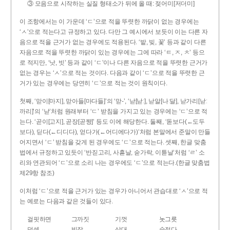
③ 모음으로 시작하는 실질 형태소가 뒤에 올 때: 젖어미[저더미]
이 조항에서는 이 가운데 ‘ㄷ’으로 적을 뚜렷한 까닭이 없는 경우에는
‘ㅅ’으로 적는다고 규정하고 있다. 다만 그 예시에서 보듯이 이는 다른 자
음으로 적을 근거가 없는 경우에도 적용된다. ‘밭, 빚, 꽃’ 등과 같이 다른
자음으로 적을 뚜렷한 까닭이 있는 경우에는 그에 따라 ‘ㅌ, ㅈ, ㅊ’ 등으
로 적지만, ‘낫, 빗’ 등과 같이 ‘ㄷ’이나 다른 자음으로 적을 뚜렷한 근거가
없는 경우는 ‘ㅅ’으로 적는 것이다. 다음과 같이 ‘ㄷ’으로 적을 뚜렷한 근
거가 있는 경우에는 당연히 ‘ㄷ’으로 적는 것이 원칙이다.
첫째, ‘맏이[마지], 맏아들[마다들]’의 ‘맏-’, ‘낟[낟ː], 낟알[나ː달], 낟가리[낟ː
까리]’의 ‘낟’처럼 원래부터 ‘ㄷ’ 받침을 가지고 있는 경우에는 ‘ㄷ’으로 적
는다. ‘곧이[고지], 곧장[곧짱]’ 등도 이에 해당한다. 둘째, ‘돋보다(←도두
보다), 딛다(←디디다), 얻다가(←어디에다가)’처럼 본말에서 준말이 만들
어지면서 ‘ㄷ’ 받침을 갖게 된 경우에도 ‘ㄷ’으로 적는다. 셋째, 한글 맞춤
법에서 규정하고 있듯이 ‘반짇고리, 사흗날, 숟가락, 이튿날’처럼 ‘ㄹ’ 소
리와 연관되어 ‘ㄷ’으로 소리 나는 경우에도 ‘ㄷ’으로 적는다.(한글 맞춤법
제29항 참조)
이처럼 ‘ㄷ’으로 적을 근거가 있는 경우가 아니어서 관습대로 ‘ㅅ’으로 적
는 예로는 다음과 같은 것들이 있다.
걸핏하면
그까짓
기껏
놋그릇
덧셈
빗장
삿대
숫접다