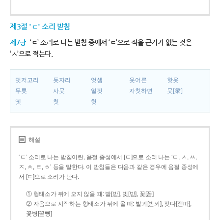
제3절 'ㄷ' 소리 받침
제7항
‘ㄷ’ 소리로 나는 받침 중에서 ‘ㄷ’으로 적을 근거가 없는 것은
‘ㅅ’으로 적는다.
덧저고리
돗자리
엇셈
웃어른
핫옷
무릇
사뭇
얼핏
자칫하면
뭇[衆]
옛
첫
헛
해설
‘ㄷ’ 소리로 나는 받침이란, 음절 종성에서 [ㄷ]으로 소리 나는 ‘ㄷ, ㅅ, ㅆ,
ㅈ, ㅊ, ㅌ, ㅎ’ 등을 말한다. 이 받침들은 다음과 같은 경우에 음절 종성에
서 [ㄷ]으로 소리가 난다.
① 형태소가 뒤에 오지 않을 때: 밭[받], 빚[빋], 꽃[꼳]
② 자음으로 시작하는 형태소가 뒤에 올 때: 밭과[받꽈], 젖다[젇따],
꽃병[꼳뼝]