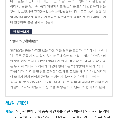
다. 이들은 ‘어간+어미’, ‘어근+어근’과 같이 두 개의 형태소가 결합된 말
이라서, ‘눈곱, 발바닥’ 등과 마찬가지로 된소리를 표기에 반영하지 않는
것이다. 그렇지만 ‘똑똑하다, 쓱싹쓱싹, 쌉쌀하다’의 ‘똑똑, 쓱싹, 쌉쌀’처
럼 같거나 비슷한 음절이 거듭되는 경우에는 예외적으로 된소리를 표기
에 반영하여 같은 글자로 적는다.
더 알아보기
형태소(形態素)란?
‘형태소’는 뜻을 가지고 있는 가장 작은 단위를 말한다. 국어에서 ‘ㅂ’이나
‘ㅣ’ 등은 뜻을 가지고 있지 않기 때문에 형태소가 될 수 없지만 ‘비’가 되
면 뜻을 이루는 최소 단위인 형태소가 된다. ‘책가방’은 ‘책’과 ‘가방’이라
는 두 가지 의미로 쪼개지기 때문에 형태소는 ‘책가방’이 아니라 ‘책’과
‘가방’이다. 더 작은 단위로 쪼개진다고 해도 쪼갰을 때 의미가 없어지거
나 쪼개기 전의 의미와 관련되는 의미가 없어지면 안 된다. ‘나비’는
‘나’와 ‘비’로 쪼개어지지만 이때 ‘나’와 ‘비’는 ‘나비’의 의미와는 전혀 관계
가 없으므로 ‘나비’는 더 이상 쪼갤 수 없는 의미 단위, 즉 형태소가 된다.
제2절 구개음화
제6항
‘ㄷ, ㅌ’ 받침 뒤에 종속적 관계를 가진 ‘- 이(-)’나 ‘- 히 -’가 올 적에
는 그 ‘ㄷ, ㅌ’이 ‘ㅈ, ㅊ’으로 소리 나더라도 ‘ㄷ, ㅌ’으로 적는다.(ㄱ을 취하