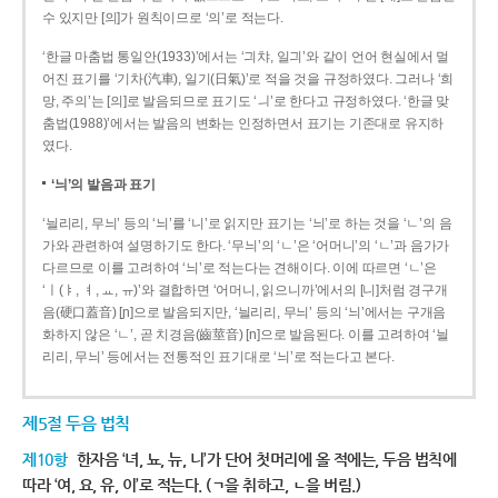
수 있지만 [의]가 원칙이므로 ‘의’로 적는다.
‘한글 마춤법 통일안(1933)’에서는 ‘긔챠, 일긔’와 같이 언어 현실에서 멀
어진 표기를 ‘기차(汽車), 일기(日氣)’로 적을 것을 규정하였다. 그러나 ‘희
망, 주의’는 [의]로 발음되므로 표기도 ‘ㅢ’로 한다고 규정하였다. ‘한글 맞
춤법(1988)’에서는 발음의 변화는 인정하면서 표기는 기존대로 유지하
였다.
‘늬’의 발음과 표기
‘늴리리, 무늬’ 등의 ‘늬’를 ‘니’로 읽지만 표기는 ‘늬’로 하는 것을 ‘ㄴ’의 음
가와 관련하여 설명하기도 한다. ‘무늬’의 ‘ㄴ’은 ‘어머니’의 ‘ㄴ’과 음가가
다르므로 이를 고려하여 ‘늬’로 적는다는 견해이다. 이에 따르면 ‘ㄴ’은
‘ㅣ(ㅑ, ㅕ, ㅛ, ㅠ)’와 결합하면 ‘어머니, 읽으니까’에서의 [니]처럼 경구개
음(硬口蓋音) [ɲ]으로 발음되지만, ‘늴리리, 무늬’ 등의 ‘늬’에서는 구개음
화하지 않은 ‘ㄴ’, 곧 치경음(齒莖音) [n]으로 발음된다. 이를 고려하여 ‘늴
리리, 무늬’ 등에서는 전통적인 표기대로 ‘늬’로 적는다고 본다.
제5절 두음 법칙
제10항
한자음 ‘녀, 뇨, 뉴, 니’가 단어 첫머리에 올 적에는, 두음 법칙에
따라 ‘여, 요, 유, 이’로 적는다. (ㄱ을 취하고, ㄴ을 버림.)