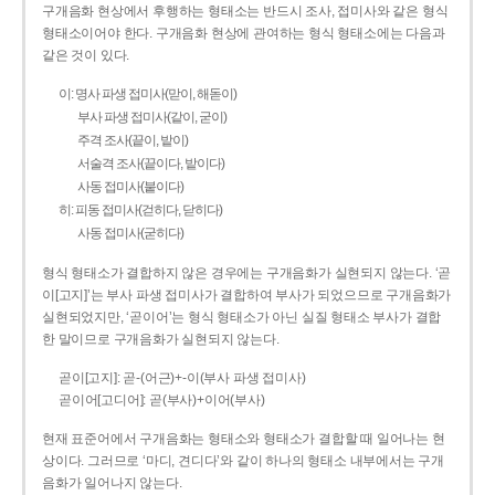
구개음화 현상에서 후행하는 형태소는 반드시 조사, 접미사와 같은 형식
형태소이어야 한다. 구개음화 현상에 관여하는 형식 형태소에는 다음과
같은 것이 있다.
이: 명사 파생 접미사(맏이, 해돋이)
부사 파생 접미사(같이, 굳이)
주격 조사(끝이, 밭이)
서술격 조사(끝이다, 밭이다)
사동 접미사(붙이다)
히: 피동 접미사(걷히다, 닫히다)
사동 접미사(굳히다)
형식 형태소가 결합하지 않은 경우에는 구개음화가 실현되지 않는다. ‘곧
이[고지]’는 부사 파생 접미사가 결합하여 부사가 되었으므로 구개음화가
실현되었지만, ‘곧이어’는 형식 형태소가 아닌 실질 형태소 부사가 결합
한 말이므로 구개음화가 실현되지 않는다.
곧이[고지]: 곧-­(어근)+­-이(부사 파생 접미사)
곧이어[고디어]: 곧(부사)+이어(부사)
현재 표준어에서 구개음화는 형태소와 형태소가 결합할 때 일어나는 현
상이다. 그러므로 ‘마디, 견디다’와 같이 하나의 형태소 내부에서는 구개
음화가 일어나지 않는다.