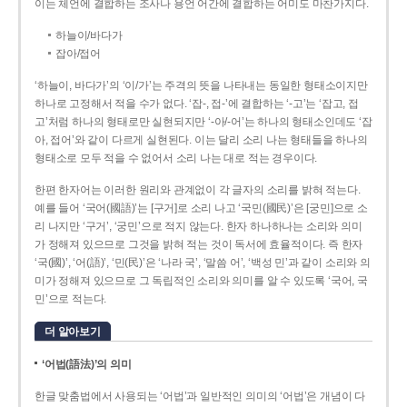
이는 체언에 결합하는 조사나 용언 어간에 결합하는 어미도 마찬가지다.
하늘이/바다가
잡아/접어
‘하늘이, 바다가’의 ‘이/가’는 주격의 뜻을 나타내는 동일한 형태소이지만
하나로 고정해서 적을 수가 없다. ‘잡-, 접-’에 결합하는 ‘-고’는 ‘잡고, 접
고’처럼 하나의 형태로만 실현되지만 ‘-아/-어’는 하나의 형태소인데도 ‘잡
아, 접어’와 같이 다르게 실현된다. 이는 달리 소리 나는 형태들을 하나의
형태소로 모두 적을 수 없어서 소리 나는 대로 적는 경우이다.
한편 한자어는 이러한 원리와 관계없이 각 글자의 소리를 밝혀 적는다.
예를 들어 ‘국어(國語)’는 [구거]로 소리 나고 ‘국민(國民)’은 [궁민]으로 소
리 나지만 ‘구거’, ‘궁민’으로 적지 않는다. 한자 하나하나는 소리와 의미
가 정해져 있으므로 그것을 밝혀 적는 것이 독서에 효율적이다. 즉 한자
‘국(國)’, ‘어(語)’, ‘민(民)’은 ‘나라 국’, ‘말씀 어’, ‘백성 민’과 같이 소리와 의
미가 정해져 있으므로 그 독립적인 소리와 의미를 알 수 있도록 ‘국어, 국
민’으로 적는다.
더 알아보기
‘어법(語法)’의 의미
한글 맞춤법에서 사용되는 ‘어법’과 일반적인 의미의 ‘어법’은 개념이 다