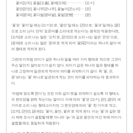
……………
꽃이[꼬치], 꽃을[꼬츨], 꽃에[꼬체]
[꼬ㅊ]
…
꽃만[꼰만], 꽃나무[꼰나무], 꽃놀이[꼰노리]
[꼰]
………
꽃과[꼳꽈], 꽃다발[꼳따발], 꽃밭[꼳빧]
[꼳]
‘꽃’은 ‘꽃이’일 때는 [꼬ㅊ]으로, ‘꽃만’일 때는 [꼰]으로, ‘꽃과’일 때는 [꼳]
으로 소리 난다. 만약 ‘표준어를 소리대로 적는다’는 원칙만 적용한다면,
[꼬치]로 소리 나는 말은 ‘꼬치’로, [꼰만]으로 소리 나는 말은 ‘꼰만’으로,
[꼳꽈]로 소리 나는 말은 ‘꼳꽈’로 적게 되어 ‘꽃[花]’이라는 하나의 말이 여
러 형태로 적히게 된다.
그런데 이처럼 의미가 같은 하나의 말을 여러 가지 형태로 적으면 그것이
무슨 말인지 알아보기가 쉽지 않다. 의미가 같은 하나의 말은 형태를 하
나로 고정하여 일관되게 적어야 의미를 파악하기가 쉽다. 즉 ‘꽃, 꼰,
꼳’보다는 ‘꽃’ 하나로 일관되게 적는 것이 의미를 파악하는 데 효과적이
다.
‘어법에 맞도록 한다’는 것은 이와 같이 뜻을 파악하기 쉽도록 각 형태소
의 본모양을 밝혀 적는다는 말이다. 이에 따라 ‘꽃’은 [꼬ㅊ], [꼰], [꼳]의 세
가지로 소리 나는 형태소이지만 그 본모양에 따라 ‘꽃’ 한 가지로 적고,
[꼬치], [꼰만], [꼳꽈]도 ‘꽃이, 꽃만, 꽃과’로 적게 된다. 이는 ‘꽃’과 같은 명
사 뒤에 조사가 결합할 때뿐 아니라 ‘늙-’과 같은 용언의 어간 뒤에 어미가
결합할 때도 동일하게 적용된다.