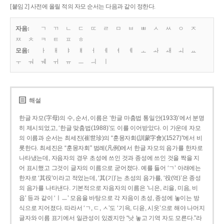
[붙임 2] 사전에 올릴 적의 자모 순서는 다음과 같이 정한다.
자음:
ㄱ
ㄲ
ㄴ
ㄷ
ㄸ
ㄹ
ㅁ
ㅂ
ㅃ
ㅅ
ㅆ
ㅇ
ㅈ
ㅉ
ㅊ
ㅋ
ㅌ
ㅍ
ㅎ
모음:
ㅏ
ㅐ
ㅑ
ㅒ
ㅓ
ㅔ
ㅕ
ㅖ
ㅗ
ㅘ
ㅙ
ㅚ
ㅛ
ㅜ
ㅝ
ㅞ
ㅟ
ㅠ
ㅡ
ㅢ
ㅣ
해설
한글 자모(字母)의 수, 순서, 이름은 ‘한글 마춤법 통일안(1933)’에서 분명
히 제시되었고, ‘한글 맞춤법(1988)’도 이를 이어받았다. 이 가운데 자모
의 이름과 순서는 최세진(崔世珍)의 “훈몽자회(訓蒙字會)(1527)”에서 비
롯한다. 최세진은 “훈몽자회” 범례(凡例)에서 한글 자모의 음가를 한자로
나타냈는데, 자음자의 경우 초성에 쓰인 것과 종성에 쓰인 것을 짝을 지
어 표시했고 그것이 글자의 이름으로 굳어졌다. 예를 들어 ‘ㄱ’ 아래에는
한자로 ‘其役’이라고 적었는데, ‘其(기)’는 초성의 음가를, ‘役(역)’은 종성
의 음가를 나타낸다. 기본적으로 자음자의 이름은 ‘니은, 리을, 미음, 비
읍’ 등과 같이 ‘ㅣㅡ’ 모음을 바탕으로 각 자음이 초성, 종성에 놓이는 방
식으로 지어졌다. 따라서 ‘ㄱ, ㄷ, ㅅ’도 ‘기윽, 디읃, 시읏’으로 해야 나머지
글자와 이름 표기에서 일관성이 있겠지만 “낫 놓고 기역 자도 모른다.”라