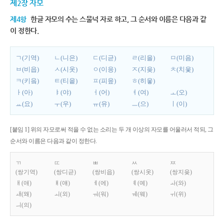
제2장 자모
제4항
한글 자모의 수는 스물넉 자로 하고, 그 순서와 이름은 다음과 같
이 정한다.
ㄱ(기역)
ㄴ(니은)
ㄷ(디귿)
ㄹ(리을)
ㅁ(미음)
ㅂ(비읍)
ㅅ(시옷)
ㅇ(이응)
ㅈ(지읒)
ㅊ(치읓)
ㅋ(키읔)
ㅌ(티읕)
ㅍ(피읖)
ㅎ(히읗)
ㅏ(아)
ㅑ(야)
ㅓ(어)
ㅕ(여)
ㅗ(오)
ㅛ(요)
ㅜ(우)
ㅠ(유)
ㅡ(으)
ㅣ(이)
[붙임 1] 위의 자모로써 적을 수 없는 소리는 두 개 이상의 자모를 어울러서 적되, 그
순서와 이름은 다음과 같이 정한다.
ㄲ
ㄸ
ㅃ
ㅆ
ㅉ
(쌍기역)
(쌍디귿)
(쌍비읍)
(쌍시옷)
(쌍지읒)
ㅐ(애)
ㅒ(얘)
ㅔ(에)
ㅖ(예)
ㅘ(와)
ㅙ(왜)
ㅚ(외)
ㅝ(워)
ㅞ(웨)
ㅟ(위)
ㅢ(의)