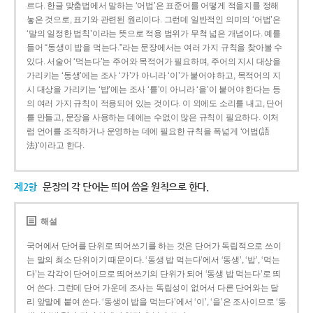
르다. 한글 맞춤법에서 말하는 ‘어법’은 표준어를 어떻게 적을지를 정해
놓은 것으로, 표기와 관련된 원리이다. 그런데 일반적인 의미의 ‘어법’은
‘말의 일정한 법칙’이라는 뜻으로 적용 범위가 무척 넓은 개념이다. 예를
들어 “동생이 밥을 먹는다.”라는 문장에서는 여러 가지 규칙을 찾아볼 수
있다. 서술어 ‘먹는다’는 주어와 목적어가 필요하며, 주어의 지시 대상을
가리키는 ‘동생’에는 조사 ‘가’가 아니라 ‘이’가 붙어야 하고, 목적어의 지
시 대상을 가리키는 ‘밥’에는 조사 ‘를’이 아니라 ‘을’이 붙어야 한다는 등
의 여러 가지 규칙이 적용되어 있는 것이다. 이 외에도 소리를 내고, 단어
를 만들고, 문장을 사용하는 데에는 수없이 많은 규칙이 필요하다. 이처
럼 언어를 조직하거나 운영하는 데에 필요한 규칙을 폭넓게 ‘어법(語
法)’이라고 한다.
제2항
문장의 각 단어는 띄어 씀을 원칙으로 한다.
해설
국어에서 단어를 단위로 띄어쓰기를 하는 것은 단어가 독립적으로 쓰이
는 말의 최소 단위이기 때문이다. ‘동생 밥 먹는다’에서 ‘동생’, ‘밥’, ‘먹는
다’는 각각이 단어이므로 띄어쓰기의 단위가 되어 ‘동생 밥 먹는다’로 띄
어 쓴다. 그런데 단어 가운데 조사는 독립성이 없어서 다른 단어와는 달
리 앞말에 붙여 쓴다. ‘동생이 밥을 먹는다’에서 ‘이’, ‘을’은 조사이므로 ‘동