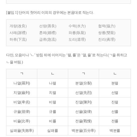
[붙임 1] 단어의 첫머리 이외의 경우에는 본음대로 적는다.
개량(改良)
선량(善良)
수력(水力)
협력(協力)
사례(謝禮)
혼례(婚禮)
와룡(臥龍)
쌍룡(雙龍)
하류(下流)
급류(急流)
도리(道理)
진리(眞理)
다만, 모음이나 ‘ㄴ’ 받침 뒤에 이어지는 ‘렬, 률’은 ‘열, 율’로 적는다.(ㄱ을 취하고
ㄴ을 버림.)
ㄱ
ㄴ
ㄱ
ㄴ
나열(羅列)
나렬
분열(分裂)
분렬
치열(齒列)
치렬
선열(先烈)
선렬
비열(卑劣)
비렬
진열(陳列)
진렬
규율(規律)
규률
선율(旋律)
선률
비율(比率)
비률
전율(戰慄)
전률
실패율(失敗率)
실패률
백분율(百分率)
백분률