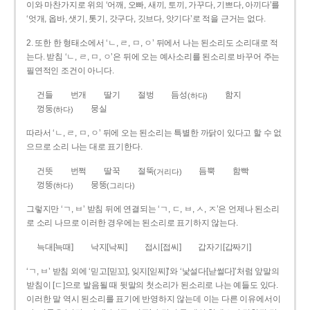
이와 마찬가지로 위의 ‘어깨, 오빠, 새끼, 토끼, 가꾸다, 기쁘다, 아끼다’를
‘엇개, 옵바, 샛기, 톳기, 갓구다, 깃브다, 앗기다’로 적을 근거는 없다.
2. 또한 한 형태소에서 ‘ㄴ, ㄹ, ㅁ, ㅇ’ 뒤에서 나는 된소리도 소리대로 적
는다. 받침 ‘ㄴ, ㄹ, ㅁ, ㅇ’은 뒤에 오는 예사소리를 된소리로 바꾸어 주는
필연적인 조건이 아니다.
건들
번개
딸기
절벙
듬성
함지
(하다)
껑둥
뭉실
(하다)
따라서 ‘ㄴ, ㄹ, ㅁ, ㅇ’ 뒤에 오는 된소리는 특별한 까닭이 있다고 할 수 없
으므로 소리 나는 대로 표기한다.
건뜻
번쩍
딸꾹
절뚝
듬뿍
함빡
(거리다)
껑뚱
뭉뚱
(하다)
(그리다)
그렇지만 ‘ㄱ, ㅂ’ 받침 뒤에 연결되는 ‘ㄱ, ㄷ, ㅂ, ㅅ, ㅈ’은 언제나 된소리
로 소리 나므로 이러한 경우에는 된소리로 표기하지 않는다.
늑대[늑때]
낙지[낙찌]
접시[접씨]
갑자기[갑짜기]
‘ㄱ, ㅂ’ 받침 외에 ‘믿고[믿꼬], 잊지[읻찌]’와 ‘낯설다[낟썰다]’처럼 앞말의
받침이 [ㄷ]으로 발음될 때 뒷말의 첫소리가 된소리로 나는 예들도 있다.
이러한 말 역시 된소리를 표기에 반영하지 않는데 이는 다른 이유에서이