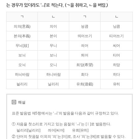
는 경우가 있더라도 ‘ㅢ’로 적는다. (ㄱ을 취하고, ㄴ을 버림.)
ㄱ
ㄴ
ㄱ
ㄴ
의의(意義)
의이
닁큼
닝큼
본의(本義)
본이
띄어쓰기
띠어쓰기
무늬[紋]
무니
씌어
씨어
보늬
보니
틔어
티어
오늬
오니
희망(希望)
히망
하늬바람
하니바람
희다
히다
늴리리
닐리리
유희(遊戱)
유히
해설
표준 발음법 제5항에서는 ‘ㅢ’의 발음을 다음과 같이 규정하고 있다.
① 자음을 첫소리로 가지고 있는 음절의 ‘ㅢ’는 [ㅣ]로 발음한다.
늴리리[닐리리]
씌어[씨어]
유희[유히]
② 단어의 첫음절 이외의 ‘의’는 [이]로, 조사 ‘의’는 [에]로 발음할 수 있다.