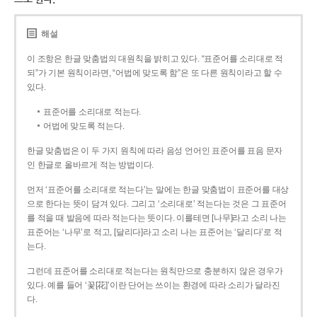
해설
이 조항은 한글 맞춤법의 대원칙을 밝히고 있다. “표준어를 소리대로 적
되”가 기본 원칙이라면, “어법에 맞도록 함”은 또 다른 원칙이라고 할 수
있다.
표준어를 소리대로 적는다.
어법에 맞도록 적는다.
한글 맞춤법은 이 두 가지 원칙에 따라 음성 언어인 표준어를 표음 문자
인 한글로 올바르게 적는 방법이다.
먼저 ‘표준어를 소리대로 적는다’는 말에는 한글 맞춤법이 표준어를 대상
으로 한다는 뜻이 담겨 있다. 그리고 ‘소리대로’ 적는다는 것은 그 표준어
를 적을 때 발음에 따라 적는다는 뜻이다. 이를테면 [나무]라고 소리 나는
표준어는 ‘나무’로 적고, [달리다]라고 소리 나는 표준어는 ‘달리다’로 적
는다.
그런데 표준어를 소리대로 적는다는 원칙만으로 충분하지 않은 경우가
있다. 예를 들어 ‘꽃[花]’이란 단어는 쓰이는 환경에 따라 소리가 달라진
다.