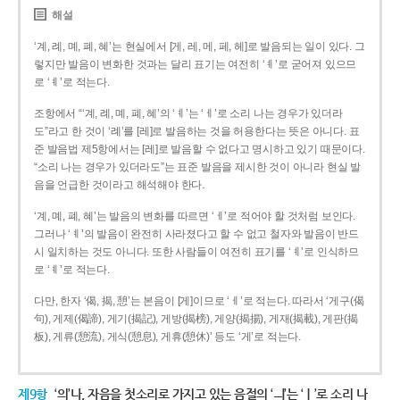
해설
‘계, 례, 몌, 폐, 혜’는 현실에서 [게, 레, 메, 페, 헤]로 발음되는 일이 있다. 그
렇지만 발음이 변화한 것과는 달리 표기는 여전히 ‘ㅖ’로 굳어져 있으므
로 ‘ㅖ’로 적는다.
조항에서 “‘계, 례, 몌, 폐, 혜’의 ‘ㅖ’는 ‘ㅔ’로 소리 나는 경우가 있더라
도”라고 한 것이 ‘례’를 [레]로 발음하는 것을 허용한다는 뜻은 아니다. 표
준 발음법 제5항에서는 [레]로 발음할 수 없다고 명시하고 있기 때문이다.
“소리 나는 경우가 있더라도”는 표준 발음을 제시한 것이 아니라 현실 발
음을 언급한 것이라고 해석해야 한다.
‘계, 몌, 폐, 혜’는 발음의 변화를 따르면 ‘ㅔ’로 적어야 할 것처럼 보인다.
그러나 ‘ㅖ’의 발음이 완전히 사라졌다고 할 수 없고 철자와 발음이 반드
시 일치하는 것도 아니다. 또한 사람들이 여전히 표기를 ‘ㅖ’로 인식하므
로 ‘ㅖ’로 적는다.
다만, 한자 ‘偈, 揭, 憩’는 본음이 [게]이므로 ‘ㅔ’로 적는다. 따라서 ‘게구(偈
句), 게제(偈諦), 게기(揭記), 게방(揭榜), 게양(揭揚), 게재(揭載), 게판(揭
板), 게류(憩流), 게식(憩息), 게휴(憩休)’ 등도 ‘게’로 적는다.
제9항
‘의’나, 자음을 첫소리로 가지고 있는 음절의 ‘ㅢ’는 ‘ㅣ’로 소리 나