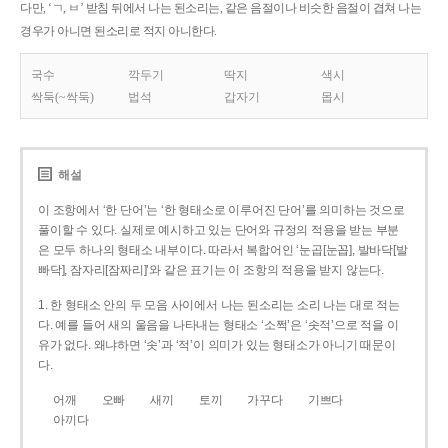
다만, ‘ㄱ, ㅂ’ 받침 뒤에서 나는 된소리는, 같은 음절이나 비슷한 음절이 겹쳐 나는
경우가 아니면 된소리로 적지 아니한다.
국수
깍두기
딱지
색시
싹둑(~싹둑)
법석
갑자기
몹시
해설
이 조항에서 ‘한 단어’는 ‘한 형태소로 이루어진 단어’를 의미하는 것으로
풀이할 수 있다. 실제로 예시하고 있는 단어와 규정의 적용을 받는 부분
은 모두 하나의 형태소 내부이다. 따라서 복합어인 ‘눈곱[눈꼽], 발바닥[발
빠닥], 잠자리[잠짜리]’와 같은 표기는 이 조항의 적용을 받지 않는다.
1. 한 형태소 안의 두 모음 사이에서 나는 된소리는 소리 나는 대로 적는
다. 예를 들어 새의 울음을 나타내는 형태소 ‘소쩍’은 ‘솟적’으로 적을 이
유가 없다. 왜냐하면 ‘솟’과 ‘적’이 의미가 있는 형태소가 아니기 때문이
다.
어깨
오빠
새끼
토끼
가꾸다
기쁘다
아끼다