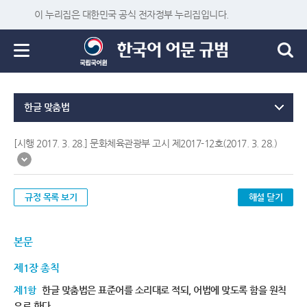
이 누리집은 대한민국 공식 전자정부 누리집입니다.
한글 맞춤법
[시행 2017. 3. 28.] 문화체육관광부 고시 제2017-12호(2017. 3. 28.)
규정 목록 보기
해설 닫기
본문
제1장 총칙
제1항
한글 맞춤법은 표준어를 소리대로 적되, 어법에 맞도록 함을 원칙
으로 한다.