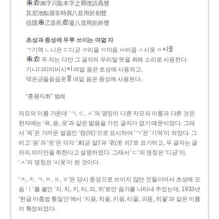
兩字只取本字之釋俚語爲聲
其尼池梨眉非時異八音用於初聲
役隱
乙音邑
凝八音用於終聲
초성과 종성에 두루 쓰이는 여덟 자
ㄱ기역 ㄴ니은 ㄷ디귿 ㄹ리을 ㅁ미음 ㅂ비읍 ㅅ시옷 ㆁ
두 자는 다만 그 글자의 우리말 뜻을 취해 소리로 사용한다.
기니디리미비시
여덟 음은 초성에 사용되고,
역은귿을음읍옷
여덟 음은 종성에 사용된다.
“훈몽자회” 범례
자모의 이름 가운데 ‘ㄱ, ㄷ, ㅅ’의 명칭이 다른 자모의 이름과 다른 것은
한자에는 ‘윽, 읃, 읏’과 같은 발음을 가진 글자가 없기 때문이었다. 그래
서 ‘윽’은 가까운 발음인 ‘役(역)’으로 표시하여 ‘ㄱ’은 ‘기역’이 되었다. 그
리고 ‘읃’과 ‘읏’은 각각 ‘末(귿 말)’과 ‘衣(옷 의)’로 표기하고, 두 글자는 글
자의 의미만을 취한다고 설명하였다. 그래서 ‘ㄷ’의 명칭은 ‘디귿’이,
‘ㅅ’의 명칭은 ‘시옷’이 된 것이다.
‘ㅈ, ㅊ, ㅋ, ㅌ, ㅍ, ㅎ’은 당시 종성으로 쓰이지 않던 것들이어서 초성에 모
음 ‘ㅣ’를 붙인 ‘지, 치, 키, 티, 피, 히’로만 음가를 나타내 주었는데, 1933년
‘한글 마춤법 통일안’에서 ‘지읒, 치읓, 키읔, 티읕, 피읖, 히읗’과 같은 이름
이 확정되었다.