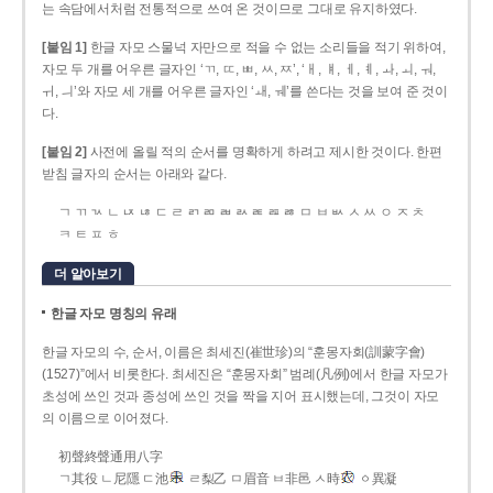
는 속담에서처럼 전통적으로 쓰여 온 것이므로 그대로 유지하였다.
[붙임 1]
한글 자모 스물넉 자만으로 적을 수 없는 소리들을 적기 위하여,
자모 두 개를 어우른 글자인 ‘ㄲ, ㄸ, ㅃ, ㅆ, ㅉ’, ‘ㅐ, ㅒ, ㅔ, ㅖ, ㅘ, ㅚ, ㅝ,
ㅟ, ㅢ’와 자모 세 개를 어우른 글자인 ‘ㅙ, ㅞ’를 쓴다는 것을 보여 준 것이
다.
[붙임 2]
사전에 올릴 적의 순서를 명확하게 하려고 제시한 것이다. 한편
받침 글자의 순서는 아래와 같다.
ㄱ ㄲ ㄳ ㄴ ㄵ ㄶ ㄷ ㄹ ㄺ ㄻ ㄼ ㄽ ㄾ ㄿ ㅀ ㅁ ㅂ ㅄ ㅅ ㅆ ㅇ ㅈ ㅊ
ㅋ ㅌ ㅍ ㅎ
더 알아보기
한글 자모 명칭의 유래
한글 자모의 수, 순서, 이름은 최세진(崔世珍)의 “훈몽자회(訓蒙字會)
(1527)”에서 비롯한다. 최세진은 “훈몽자회” 범례(凡例)에서 한글 자모가
초성에 쓰인 것과 종성에 쓰인 것을 짝을 지어 표시했는데, 그것이 자모
의 이름으로 이어졌다.
初聲終聲通用八字
ㄱ其役 ㄴ尼隱 ㄷ池
ㄹ梨乙 ㅁ眉音 ㅂ非邑 ㅅ時
ㆁ異凝