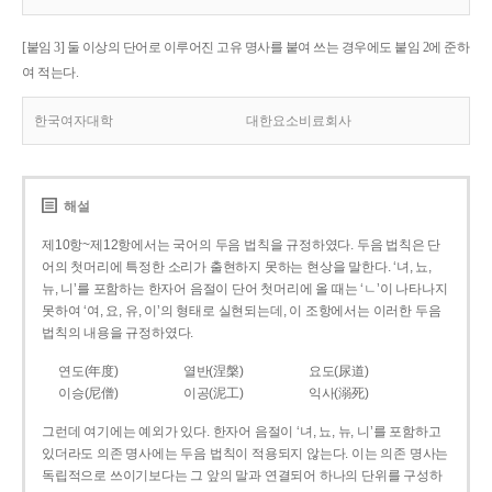
[붙임 3] 둘 이상의 단어로 이루어진 고유 명사를 붙여 쓰는 경우에도 붙임 2에 준하
여 적는다.
한국여자대학
대한요소비료회사
해설
제10항~제12항에서는 국어의 두음 법칙을 규정하였다. 두음 법칙은 단
어의 첫머리에 특정한 소리가 출현하지 못하는 현상을 말한다. ‘녀, 뇨,
뉴, 니’를 포함하는 한자어 음절이 단어 첫머리에 올 때는 ‘ㄴ’이 나타나지
못하여 ‘여, 요, 유, 이’의 형태로 실현되는데, 이 조항에서는 이러한 두음
법칙의 내용을 규정하였다.
연도(年度)
열반(涅槃)
요도(尿道)
이승(尼僧)
이공(泥工)
익사(溺死)
그런데 여기에는 예외가 있다. 한자어 음절이 ‘녀, 뇨, 뉴, 니’를 포함하고
있더라도 의존 명사에는 두음 법칙이 적용되지 않는다. 이는 의존 명사는
독립적으로 쓰이기보다는 그 앞의 말과 연결되어 하나의 단위를 구성하