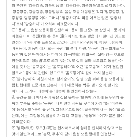
와 관련된 ‘강중강중, 깡쭝깡쭝’도 ‘강종강종, 깡쫑깡쫑’으로 쓰지 않는다.
‘깡충깡충, 강중강중, 깡쭝깡쭝’의 음성 모음 대응형은 각각 ‘껑충껑충, 겅
중겅중, 껑쭝껑쭝’이다. 그러나 ‘ 껑충하다’와 짝을 이루는 말은 ‘깡총하
다’로서 ‘깡충하다’가 오히려 비표준어이다.
② ‘-동이’도 음성 모음화를 인정하여 ‘-둥이’를 표준어로 삼았다. ‘-둥이’의
어원은 아이 ‘동(童)’을 쓴 ‘동이(童-)’이지만 현실 발음에서 멀어진 것으로
인정되어 ‘-둥이’를 표준으로 삼았다. 그에 따라 ‘귀둥이, 막둥이, 쌍둥이,
바람둥이, 흰둥이’에서 모두 ‘-둥이’를 쓴다. 다만, ‘쌍둥이’와는 별개로 ‘쌍
동밤’과 같은 단어에서는 한자어 ‘쌍동(雙童)’의 발음이 살아 있는 것으로
판단되므로 ‘쌍둥밤’으로 쓰지 않는다. 또 살이 올라 보드랍고 통통한 아
이를 뜻하는 ‘옴포동이’는 ‘옴포동하다’의 어근 ‘옴포동’에 ‘-이’가 결합된
말로서 ‘-둥이’와 관련이 없으므로 ‘옴포둥이’와 같이 쓰지 않는다.
③ ‘발가숭이’와 마찬가지로 ‘빨가숭이’도 양성 모음 뒤에 음성 모음이 결
합한 형태를 표준어로 삼는다. 이에 대응하는 짝은 ‘벌거숭이, 뻘거숭
이’이다. 그러나 ‘애송이’는 ‘애숭이’를 인정하지 않는다.
④ 물건을 보에 싸서 꾸려 놓은 것을 뜻하는 ‘보퉁이’와 함께 눈두덩의 불
룩한 부분을 뜻하는 ‘눈퉁이’나 미련한 사람을 낮추어 가리키는 ‘미련퉁
이’ 등에서도 ‘-퉁이’를 쓴다. 그러나 ‘고집통이, 골통이’에서는 ‘통이’를 쓰
는데, 이는 ‘고집통이, 골통이’가 각각 ‘고집통’, ‘골통’에 ‘-이’가 붙은 말이
기 때문이다.
⑤ ‘봉족(奉足), 주초(柱礎)’는 한자어로서의 형태를 인식하지 않고 쓰는
것이 일반적이므로 ‘봉죽, 주추’와 같이 음성 모음 형태를 인정했다.