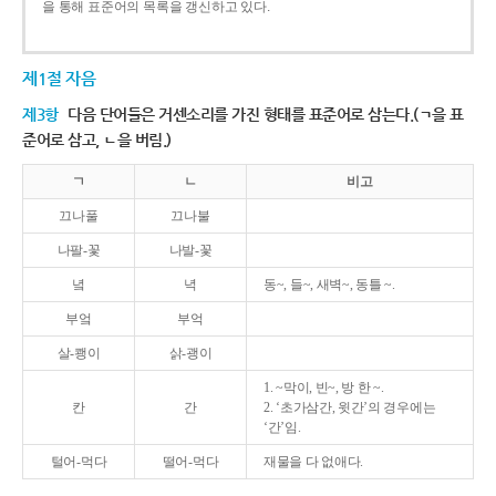
을 통해 표준어의 목록을 갱신하고 있다.
제1절 자음
제3항
다음 단어들은 거센소리를 가진 형태를 표준어로 삼는다.(ㄱ을 표
준어로 삼고, ㄴ을 버림.)
ㄱ
ㄴ
비고
끄나풀
끄나불
나팔-꽃
나발-꽃
녘
녁
동~, 들~, 새벽~, 동틀 ~.
부엌
부억
살-쾡이
삵-괭이
1. ~막이, 빈~, 방 한 ~.
칸
간
2. ‘초가삼간, 윗간’의 경우에는
‘간’임.
털어-먹다
떨어-먹다
재물을 다 없애다.