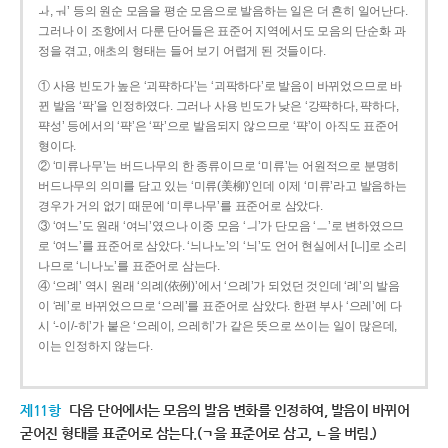
ㅘ, ㅝ’ 등의 원순 모음을 평순 모음으로 발음하는 일은 더 흔히 일어난다.
그러나 이 조항에서 다룬 단어들은 표준어 지역에서도 모음의 단순화 과
정을 겪고, 애초의 형태는 들어 보기 어렵게 된 것들이다.
① 사용 빈도가 높은 ‘괴퍅하다’는 ‘괴팍하다’로 발음이 바뀌었으므로 바
뀐 발음 ‘팍’을 인정하였다. 그러나 사용 빈도가 낮은 ‘강퍅하다, 퍅하다,
퍅성’ 등에서의 ‘퍅’은 ‘팍’으로 발음되지 않으므로 ‘퍅’이 아직도 표준어
형이다.
② ‘미류나무’는 버드나무의 한 종류이므로 ‘미류’는 어원적으로 분명히
버드나무의 의미를 담고 있는 ‘미류(美柳)’인데 이제 ‘미류’라고 발음하는
경우가 거의 없기 때문에 ‘미루나무’를 표준어로 삼았다.
③ ‘여느’도 원래 ‘여늬’였으나 이중 모음 ‘ㅢ’가 단모음 ‘ㅡ’로 변하였으므
로 ‘여느’를 표준어로 삼았다. ‘늬나노’의 ‘늬’도 언어 현실에서 [니]로 소리
나므로 ‘니나노’를 표준어로 삼는다.
④ ‘으례’ 역시 원래 ‘의례(依例)’에서 ‘으례’가 되었던 것인데 ‘례’의 발음
이 ‘레’로 바뀌었으므로 ‘으레’를 표준어로 삼았다. 한편 부사 ‘으레’에 다
시 ‘-이/-히’가 붙은 ‘으레이, 으레히’가 같은 뜻으로 쓰이는 일이 많은데,
이는 인정하지 않는다.
제11항
다음 단어에서는 모음의 발음 변화를 인정하여, 발음이 바뀌어
굳어진 형태를 표준어로 삼는다.(ㄱ을 표준어로 삼고, ㄴ을 버림.)