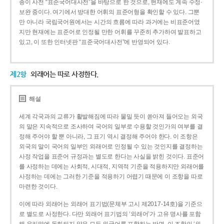
종이 사전 “표준국어대사전”을 바탕으로 한 것으로, 현재에도 계속 수정·
보완 중이다. 여기에서 방대한 어휘의 표준어형을 확인할 수 있다. 그뿐
만 아니라 국립국어원에서는 시간의 흐름에 따라 과거에는 비표준어였
지만 현재에는 표준어로 인정될 만한 어휘를 꾸준히 추가하여 발표하고
있고, 이 또한 인터넷판 “표준국어대사전”에 반영되어 있다.
제2항
외래어는 따로 사정한다.
해설
세계 각국과의 교류가 활발해짐에 따라 물밀 듯이 쏟아져 들어오는 외국
의 말은 지속적으로 조사하여 국어의 일부로 수용할 것인가의 여부를 결
정해 주어야 할 뿐 아니라, 그 표기 역시 결정해 주어야 한다. 이 조항은
외국의 말이 국어의 일부인 외래어로 인정될 수 있는 것인지를 결정하는
사정 작업을 표준어 규정과는 별도로 한다는 사실을 밝힌 것이다. 표준어
를 사정하는 데에는 사회적, 시대적, 지역적 기준을 적용하지만 외래어를
사정하는 데에는 그러한 기준을 적용하기 어렵기 때문에 이 조항을 따로
마련한 것이다.
이에 따라 외래어는 외래어 표기법(문체부 고시 제2017-14호)을 기준으
로 별도로 사정한다. 다만 외래어 표기법의 ‘외래어’가 고유 명사를 포함