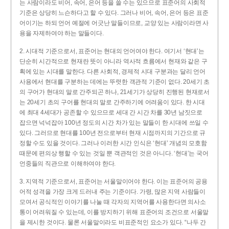
는 사람이라도 비어, 속어, 은어 등을 쓸 수는 있으므로 표준어의 사회적
기준은 상당히 느슨하다고 할 수 있다. 그러나 비어, 속어, 은어 등은 표준
어이기는 하되 언어 예절에 어긋난 말들이므로, 교양 있는 사람이라면 사
용을 자제하여야 하는 말들이다.
2. 시대적 기준으로서, 표준어는 현대의 언어여야 한다. 여기서 ‘현대’는
단순히 시간적으로 현재란 뜻이 아니라 역사적 흐름에서 현재와 같은 구
획에 있는 시대를 말한다. 다른 사회적, 경제적 시대 구분과는 달리 언어
사용에서 현대를 구분하는 데에는 뚜렷한 객관적 기준이 없다. 20세기 초
의 구어가 현대의 말로 간주되곤 하나, 21세기가 상당히 진행된 현재로서
는 20세기 초의 구어를 현대의 말로 간주하기에 어려움이 있다. 한 시대
에 최대 4세대가 공존할 수 있으므로 세대 간 시간 차를 30년 남짓으로
잡으면 넉넉잡아 100년 정도의 시간 차가 있는 말들이 한 시대에 쓰일 수
있다. 그러므로 현대를 100년 전으로부터 현재 시점까지의 기간으로 규
정할 수도 있을 것이다. 그러나 이러한 시간 인식은 ‘현대’ 개념의 모호함
때문에 편의상 행할 수 있는 것일 뿐 객관적인 것은 아니다. ‘현대’는 국어
언중들의 직관으로 이해하여야 한다.
3. 지역적 기준으로서, 표준어는 서울말이어야 한다. 이는 표준어의 공용
어적 성격을 가장 크게 드러내 주는 기준이다. 가령, 많은 지역 사람들이
모여서 공식적인 이야기를 나눌 때 각자의 지역어를 사용한다면 의사소
통이 어려워질 수 있는데, 이를 방지하기 위해 표준어의 조건으로 서울말
을 제시한 것이다. 물론 서울말이라도 비표준적인 요소가 있다. “나두 간