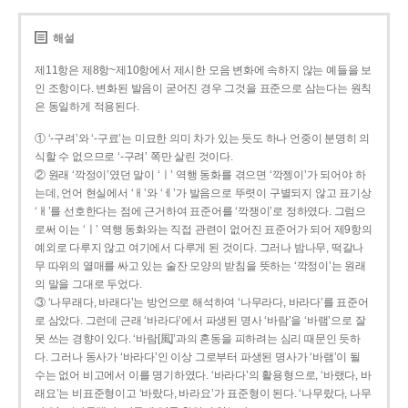
해설
제11항은 제8항~제10항에서 제시한 모음 변화에 속하지 않는 예들을 보
인 조항이다. 변화된 발음이 굳어진 경우 그것을 표준으로 삼는다는 원칙
은 동일하게 적용된다.
① ‘-구려’와 ‘-구료’는 미묘한 의미 차가 있는 듯도 하나 언중이 분명히 의
식할 수 없으므로 ‘-구려’ 쪽만 살린 것이다.
② 원래 ‘깍정이’였던 말이 ‘ㅣ’ 역행 동화를 겪으면 ‘깍젱이’가 되어야 하
는데, 언어 현실에서 ‘ㅐ’와 ‘ㅔ’가 발음으로 뚜렷이 구별되지 않고 표기상
‘ㅐ’를 선호한다는 점에 근거하여 표준어를 ‘깍쟁이’로 정하였다. 그럼으
로써 이는 ‘ㅣ’ 역행 동화와는 직접 관련이 없어진 표준어가 되어 제9항의
예외로 다루지 않고 여기에서 다루게 된 것이다. 그러나 밤나무, 떡갈나
무 따위의 열매를 싸고 있는 술잔 모양의 받침을 뜻하는 ‘깍정이’는 원래
의 말을 그대로 두었다.
③ ‘나무래다, 바래다’는 방언으로 해석하여 ‘나무라다, 바라다’를 표준어
로 삼았다. 그런데 근래 ‘바라다’에서 파생된 명사 ‘바람’을 ‘바램’으로 잘
못 쓰는 경향이 있다. ‘바람[風]’과의 혼동을 피하려는 심리 때문인 듯하
다. 그러나 동사가 ‘바라다’인 이상 그로부터 파생된 명사가 ‘바램’이 될
수는 없어 비고에서 이를 명기하였다. ‘바라다’의 활용형으로, ‘바랬다, 바
래요’는 비표준형이고 ‘바랐다, 바라요’가 표준형이 된다. ‘나무랐다, 나무