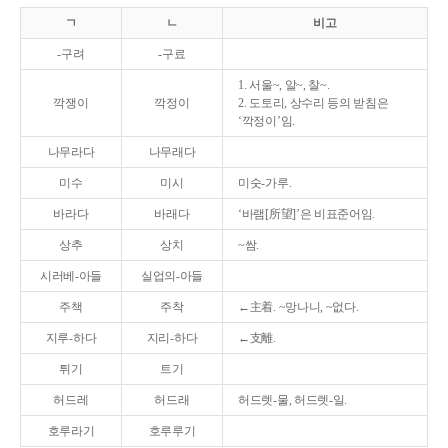
ㄱ
ㄴ
비고
-구려
-구료
1. 서울~, 알~, 찰~.
깍쟁이
깍정이
2. 도토리, 상수리 등의 받침은
‘깍정이’임.
나무라다
나무래다
미수
미시
미숫-가루.
바라다
바래다
‘바램[所望]’은 비표준어임.
상추
상치
~쌈.
시러베-아들
실업의-아들
주책
주착
←主着. ~망나니, ~없다.
지루-하다
지리-하다
←支離.
튀기
트기
허드레
허드래
허드렛-물, 허드렛-일.
호루라기
호루루기