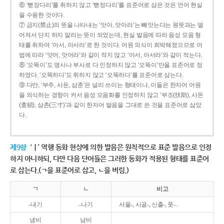
⑥ ‘뻗장다리’를 취하지 않고 ‘뻗정다리’를 표준어로 삼은 것은 언어 현실
을 수용한 것이다.
⑦ 금지(禁止)의 뜻을 나타내는 ‘앗아, 앗아라’는 빼앗는다는 원뜻과는 멀
어져서 단지 하지 말라는 뜻이 되었는데, 현실 발음에 따라 음성 모음 형
태를 취하여 ‘아서, 아서라’로 한 것이다. 어원 의식이 희박해졌으므로 어
법에 따라 ‘앗어, 앗어라’와 같이 적지 않고 ‘아서, 아서라’와 같이 적는다.
⑧ ‘오똑이’도 명사나 부사로 다 인정하지 않고 ‘오뚝이’만을 표준어로 정
하였다. ‘오똑하다’도 취하지 않고 ‘오뚝하다’를 표준어로 삼는다.
⑨ 다만, ‘부주, 사둔, 삼춘’은 널리 쓰이는 형태이나, 이들은 한자어 어원
을 의식하는 경향이 커서 음성 모음화를 인정하지 않고 ‘부조(扶助), 사돈
(査頓), 삼촌(三寸)’과 같이 한자어 발음을 그대로 쓴 것을 표준어로 삼았
다.
제9항
‘ㅣ’ 역행 동화 현상에 의한 발음은 원칙적으로 표준 발음으로 인정
하지 아니하되, 다만 다음 단어들은 그러한 동화가 적용된 형태를 표준어
로 삼는다.(ㄱ을 표준어로 삼고, ㄴ을 버림.)
ㄱ
ㄴ
비고
-내기
-나기
서울-, 시골-, 신출-, 풋-.
냄비
남비