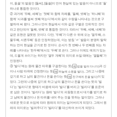
이, 돐을’의 발음인 [돌씨], [돌쓸]이 언어 현실에 있는 발음이 아니므로 ‘돌’
하나로 통합한 것이다.
② 과거에 ‘두째, 세째’는 ‘첫째’와 함께 차례를, ‘둘째, 셋째’는 ‘하나째’와
함께 ‘사과를 벌써 셋째 먹는다’에서와 같이 수량을 나타내는 것으로 구
별하여 써 왔다. 그러나 언어 현실에서 이와 같은 구별은 인위적인 것이
라고 판단되어 ‘둘째, 셋째’로 통합한 것이다. 따라서 ‘두째, 세째, 네째’와
같은 표현은 잘못된 것이다. 다만, ‘두째’가 다른 수 뒤에 오는 ‘열두째, 스
물두째, 서른두째’ 등은 인정하였는데, 이는 받침 ‘ㄹ’ 발음이 분명히 탈락
하는 언어 현실을 근거로 한 것이다. 순서가 첫 번째나 두 번째쯤 되는 차
례를 나타내는 ‘한두째’에서도 ‘두째’로 쓴다. 그러나 이에도 예외가 있는
데, 드물게 쓰이기는 하지만 ‘열두 개째’의 의미로 쓰일 때에는 ‘열둘째’가
인정된다.
③ ‘빌다’에는 원래 물건 따위를 구걸한다는 뜻
과 신
(
밥을 빌러 다니다)
예
이나 사람 따위에 간청한다는 뜻
, 그리고 나중에
(
하늘에 소원을 빌다)
예
갚기로 하고 남의 물건이나 돈을 쓴다는 뜻
이 있
(
친구에게 돈을 빌다)
예
었다. 그런데 나중에 갚기로 하고 남의 물건이나 돈을 쓴다는 뜻의 ‘빌
다’는 ‘빌리다’로 형태가 바뀜에 따라 ‘빌다’를 버리고 ‘빌리다’를 표준어
로 삼은 것이다. ‘빌리다’는 원래 ‘빌다’의 피동형으로서 대가를 받기로 하
고 남에게 물건이나 돈 따위를 내어 주는 것을 뜻하는 말이었다. 그러나
새로운 뜻으로 쓰임에 따라 원래의 의미는 잃어버리게 되었다. 그래서 원
래의 의미로는 ‘빌려주다’가 ‘빌리다’를 대신하여 쓰이게 되었다.