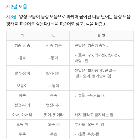
제2절 모음
제8항
양성 모음이 음성 모음으로 바뀌어 굳어진 다음 단어는 음성 모음
형태를 표준어로 삼는다.(ㄱ을 표준어로 삼고, ㄴ을 버림.)
ㄱ
ㄴ
비고
깡충-깡충
깡총-깡총
큰말은 ‘껑충껑충’임.
←童-이. 귀-, 막-, 선-, 쌍-, 검-,
-둥이
-동이
바람-, 흰-.
센말은 ‘빨가숭이’, 큰말은
발가-숭이
발가-송이
‘벌거숭이, 뻘거숭이’임.
보퉁이
보통이
봉죽
봉족
←奉足. ~꾼, ~들다.
뻗정-다리
뻗장-다리
아서, 아서라
앗아, 앗아라
하지 말라고 금지하는 말.
오뚝-이
오똑-이
부사도 ‘오뚝-이’임.
주추
주초
←柱礎. 주춧-돌.