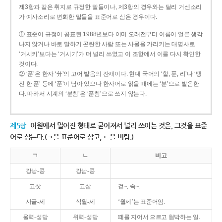
제3항과 같은 취지로 규정한 말들이나, 제3항의 경우와는 달리 거센소리
가 예사소리로 변화한 말들을 표준어로 삼은 경우이다.
① 표준어 규정이 공표된 1988년보다 이미 오래전부터 이름이 얼른 생각
나지 않거나 바로 말하기 곤란한 사람 또는 사물을 가리키는 대명사로
‘거시키’보다는 ‘거시기’가 더 널리 쓰였고 이 조항에서 이를 다시 확인한
것이다.
② ‘푼’은 한자 ‘分’의 고어 발음의 잔재이다. 현대 국어의 ‘할, 푼, 리’나 ‘땡
전 한 푼’ 등에 ‘푼’이 남아 있으나 한자어로 읽을 때에는 ‘분’으로 발음한
다. 따라서 시계의 ‘분침’은 ‘푼침’으로 쓰지 않는다.
제5항
어원에서 멀어진 형태로 굳어져서 널리 쓰이는 것은, 그것을 표준
어로 삼는다.(ㄱ을 표준어로 삼고, ㄴ을 버림.)
ㄱ
ㄴ
비고
강낭-콩
강남-콩
고삿
고샅
겉~, 속~.
사글-세
삭월-세
‘월세’는 표준어임.
울력-성당
위력-성당
떼를 지어서 으르고 협박하는 일.