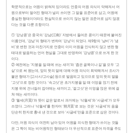
학문적으로는 어원이 밝혀져 있더라도 언중의 어원 의식이 약해져서 어
원으로부터 멀어진 형태가 널리 쓰이면 그 말을 표준어로 삼고, 어원에
충실한 형태이더라도 현실적으로 쓰이지 않는 말은 표준어로 삼지 않겠
다는 것을 다룬 조항이다.
① ‘강낭콩’은 중국의 ‘강남(江南)’ 지방에서 들여온 콩이기 때문에 붙여진
이름인데, ‘강남’의 형태가 변하여 ‘강낭’이 되었다. 제9항의 ‘남비’가 ‘냄
비’로 변한 것과 마찬가지로 언중이 이미 어원을 인식하지 않고 변한 형
태대로 발음하는 언어 현실을 그대로 반영하여 ‘강낭콩’으로 쓰게 한 것
이다.
② 예전에는 ‘지붕을 일 때에 쓰는 새끼’와 ‘좁은 골목이나 길’을 모두 ‘고
샅’으로 써 왔는데, 앞의 뜻의 말에 대해 어원 의식이 희박해져서 조사가
붙은 형태가 [고사시/고사슬] 등으로 발음되고 있으므로 앞의 뜻의 말을
‘고삿’으로 정한 것이다. ‘속고삿’은 초가지붕을 일 때 이엉을 얹기 전에
지붕 위에 건너질러 잡아매는 새끼이고, ‘겉고삿’은 이엉을 얹은 위에 걸
쳐 매는 새끼이다.
③ ‘월세(月貰)’와 뜻이 같은 말로서 과거에는 ‘삭월세’와 ‘사글세’가 모두
쓰였다. 그러나 ‘삭월세’를 한자어 ‘朔月貰’로 보는 것은 ‘사글세’의 음을
단순히 한자로 흉내 낸 것으로 보아 ‘사글세’만을 표준으로 삼은 것이다.
다만, 어원 의식이 여전히 남아 있어 어원을 의식한 형태가 쓰이는 것들
은 그 짝이 되는 비어원적인 형태보다 더 우선적으로 표준어 자격을 주도