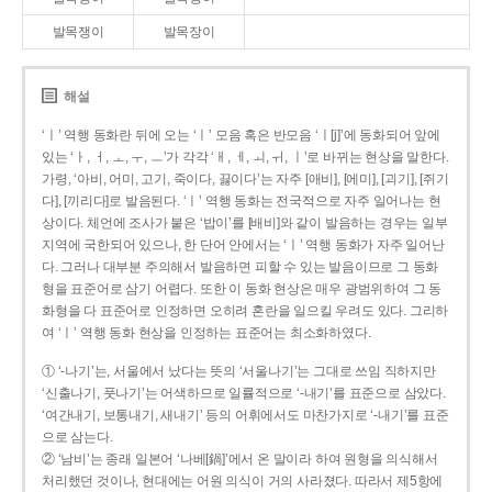
발목쟁이
발목장이
해설
‘ㅣ’ 역행 동화란 뒤에 오는 ‘ㅣ’ 모음 혹은 반모음 ‘ㅣ[j]’에 동화되어 앞에
있는 ‘ㅏ, ㅓ, ㅗ, ㅜ, ㅡ’가 각각 ‘ㅐ, ㅔ, ㅚ, ㅟ, ㅣ’로 바뀌는 현상을 말한다.
가령, ‘아비, 어미, 고기, 죽이다, 끓이다’는 자주 [애비], [에미], [괴기], [쥐기
다], [끼리다]로 발음된다. ‘ㅣ’ 역행 동화는 전국적으로 자주 일어나는 현
상이다. 체언에 조사가 붙은 ‘밥이’를 [배비]와 같이 발음하는 경우는 일부
지역에 국한되어 있으나, 한 단어 안에서는 ‘ㅣ’ 역행 동화가 자주 일어난
다. 그러나 대부분 주의해서 발음하면 피할 수 있는 발음이므로 그 동화
형을 표준어로 삼기 어렵다. 또한 이 동화 현상은 매우 광범위하여 그 동
화형을 다 표준어로 인정하면 오히려 혼란을 일으킬 우려도 있다. 그리하
여 ‘ㅣ’ 역행 동화 현상을 인정하는 표준어는 최소화하였다.
① ‘-나기’는, 서울에서 났다는 뜻의 ‘서울나기’는 그대로 쓰임 직하지만
‘신출나기, 풋나기’는 어색하므로 일률적으로 ‘-내기’를 표준으로 삼았다.
‘여간내기, 보통내기, 새내기’ 등의 어휘에서도 마찬가지로 ‘-내기’를 표준
으로 삼는다.
② ‘남비’는 종래 일본어 ‘나베[鍋]’에서 온 말이라 하여 원형을 의식해서
처리했던 것이나, 현대에는 어원 의식이 거의 사라졌다. 따라서 제5항에