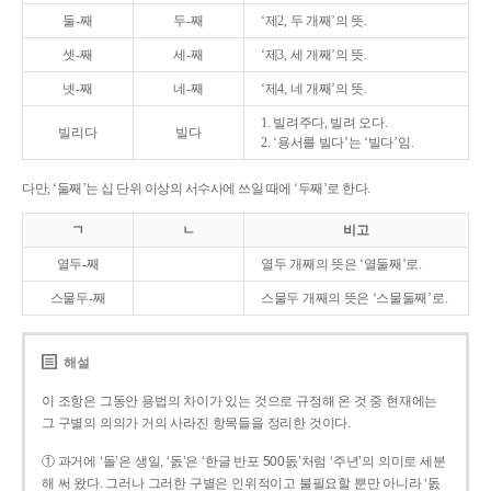
둘-째
두-째
‘제2, 두 개째’의 뜻.
셋-째
세-째
‘제3, 세 개째’의 뜻.
넷-째
네-째
‘제4, 네 개째’의 뜻.
1. 빌려주다, 빌려 오다.
빌리다
빌다
2. ‘용서를 빌다’는 ‘빌다’임.
다만, ‘둘째’는 십 단위 이상의 서수사에 쓰일 때에 ‘두째’로 한다.
ㄱ
ㄴ
비고
열두-째
열두 개째의 뜻은 ‘열둘째’로.
스물두-째
스물두 개째의 뜻은 ‘스물둘째’로.
해설
이 조항은 그동안 용법의 차이가 있는 것으로 규정해 온 것 중 현재에는
그 구별의 의의가 거의 사라진 항목들을 정리한 것이다.
① 과거에 ‘돌’은 생일, ‘돐’은 ‘한글 반포 500돐’처럼 ‘주년’의 의미로 세분
해 써 왔다. 그러나 그러한 구별은 인위적이고 불필요할 뿐만 아니라 ‘돐