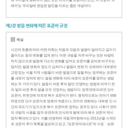
해 우리말에 동화되지 않은 모든 외국어를 포함하는 반면, 이 조항의 ‘외
래어’는 우리말에 편입된 말만을 이르는 좁은 개념이다.
제2장 발음 변화에 따른 표준어 규정
해설
시간의 흐름에 따라 어떤 어휘는 자음과 모음의 발음이 달라지고 길이가
줄어드는 등의 변화를 입게 된다. 어문 규범을 자주 바꾸는 것은 바람직
하지 않으므로 발음에 다소의 변화를 입어도 표준어를 곧바로 바꾸지는
않지만, 발음 변화의 정도가 심하거나 발음이 변한 지 오래되어 대부분의
교양 있는 서울 지역 사람들이 바뀐 발음으로 말을 하는 경우에는 표준어
를 새로이 정하게 된다. 발음 변화에 따라 새로이 표준어를 정하는 방법
에는 두 가지가 있다. 발음이 바뀐 후의 말만 인정하는 방법과 바뀌기 전
의 말과 바뀐 후의 말을 모두 인정하는 방법이다. 앞엣것에 따르면 단수
표준어, 뒤엣것에 따르면 복수 표준어가 된다. 원칙적으로는 언어가 변화
하였으면 단수 표준어로 정해야 하겠으나, 언어의 변화에는 대부분 긴 시
간의 과도기가 있으므로 복수 표준어로 정하는 경우도 있다. 사회가 언어
의 규범적 사용을 점차 유연하게 인식하게 됨에 따라 복수 표준어 역시
점차 확대되고 있다. 이를 반영하여 국립국어원에서는 2011년을 시작으
로 표준어 추가 목록을 발표하고 있고, “표준국어대사전”의 수정ㆍ보완