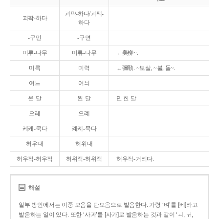
괴퍅-하다/괴팩-
괴팍-하다
하다
-구먼
-구면
미루-나무
미류-나무
←美柳~.
미륵
미력
←彌勒. ~보살, ~불, 돌~.
여느
여늬
온-달
왼-달
만 한 달.
으레
으례
케케-묵다
켸켸-묵다
허우대
허위대
허우적-허우적
허위적-허위적
허우적-거리다.
해설
일부 방언에서는 이중 모음을 단모음으로 발음한다. 가령 ‘벼’를 [베]라고
발음하는 일이 있다. 또한 ‘사과’를 [사가]로 발음하는 것과 같이 ‘ㅚ, ㅟ,