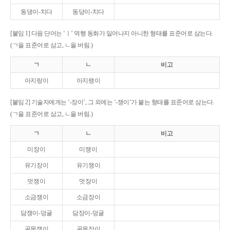
동댕이-치다
동당이-치다
[붙임 1] 다음 단어는 ‘ㅣ’ 역행 동화가 일어나지 아니한 형태를 표준어로 삼는다.
(ㄱ을 표준어로 삼고, ㄴ을 버림.)
ㄱ
ㄴ
비고
아지랑이
아지랭이
[붙임 2] 기술자에게는 ‘-장이’, 그 외에는 ‘-쟁이’가 붙는 형태를 표준어로 삼는다.
(ㄱ을 표준어로 삼고, ㄴ을 버림.)
ㄱ
ㄴ
비고
미장이
미쟁이
유기장이
유기쟁이
멋쟁이
멋장이
소금쟁이
소금장이
담쟁이-덩굴
담장이-덩굴
골목쟁이
골목장이