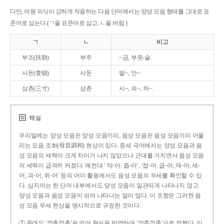
다만, 어원 의식이 강하게 작용하는 다음 단어에서는 양성 모음 형태를 그대로 표
준어로 삼는다.(ㄱ을 표준어로 삼고, ㄴ을 버림.)
ㄱ
ㄴ
비고
부조(扶助)
부주
~금, 부좃-술.
사돈(査頓)
사둔
밭~, 안~.
삼촌(三寸)
삼춘
시~, 외~, 처~.
해설
우리말에는 양성 모음은 양성 모음끼리, 음성 모음은 음성 모음끼리 어울
리는 모음 조화(母音調和) 현상이 있다. 중세 국어에서는 양성 모음과 음
성 모음의 세력이 크게 차이가 나지 않았으나 근대를 거치면서 음성 모음
의 세력이 급격히 커졌다. 예컨대 ‘ 막-아, 좁-아’, ‘접-어, 굽-어, 재-어, 세-
어, 괴-어, 쥐-어’ 등의 어미 활용에서도 음성 모음의 우세를 확인할 수 있
다. 심지어는 한 단어 내부에서도 양성 모음이 일관되게 나타나지 않고
양성 모음과 음성 모음이 섞여 나타나는 일이 많다. 이 조항은 그러한 음
성 모음 우세 현상을 명시적으로 규정한 것이다.
① 종래의 ‘깡총깡총’은 언어 현실을 반영하여 ‘깡충깡충’으로 정했다. 이