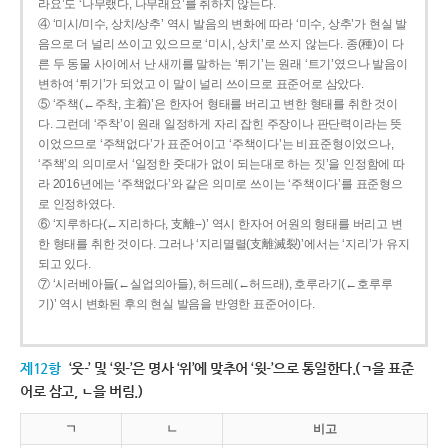
라요’도 ‘나무랬다, 나무래요’를 취하지 않는다.
④ ‘미시/미수, 상치/상추’ 역시 발음의 변화에 따라 ‘미수, 상추’가 현실 발
음으로 더 널리 쓰이고 있으므로 ‘미시, 상치’로 쓰지 않는다. 종(種)이 다
른 두 동물 사이에서 난 새끼를 말하는 ‘튀기’는 원래 ‘트기’였으나 발음이
변하여 ‘튀기’가 되었고 이 말이 널리 쓰이므로 표준어로 삼았다.
⑤ ‘주책(←주착, 主着)’은 한자어 형태를 버리고 변한 형태를 취한 것이
다. 그런데 ‘주착’이 원래 일정하게 자리 잡힌 주장이나 판단력이라는 뜻
이었으므로 ‘주책없다’가 표준어이고 ‘주책이다’는 비표준형이었으나,
‘주책’의 의미로서 ‘일정한 줏대가 없이 되는대로 하는 짓’을 인정함에 따
라 2016년에는 ‘주책없다’와 같은 의미로 쓰이는 ‘주책이다’를 표준형으
로 인정하였다.
⑥ ‘지루하다(←지리하다, 支離--)’ 역시 한자어 어원의 형태를 버리고 변
한 형태를 취한 것이다. 그러나 ‘지리멸렬(支離滅裂)’에서는 ‘지리’가 유지
되고 있다.
⑦ ‘시러베아들(←실업의아들), 허드레(←허드래), 호루라기(←호루루
기)’ 역시 변화된 후의 현실 발음을 반영한 표준어이다.
제12항
‘웃-’ 및 ‘윗-’은 명사 ‘위’에 맞추어 ‘윗-’으로 통일한다.(ㄱ을 표준
어로 삼고, ㄴ을 버림.)
ㄱ
ㄴ
비고