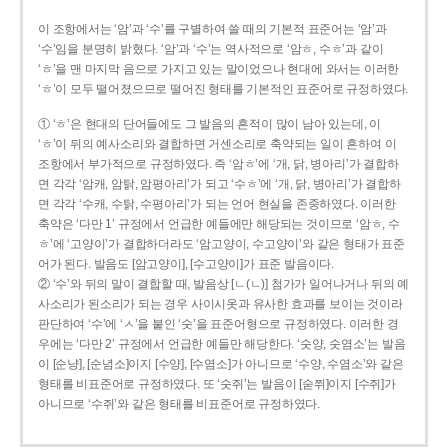
이 조항에서는 ‘암’과 ‘수’를 구별하여 쓸 때의 기본적 표준어는 ‘암’과
‘수’임을 분명히 밝혔다. ‘암’과 ‘수’는 역사적으로 ‘암ㅎ, 수ㅎ’과 같이
‘ㅎ’을 맨 마지막 음으로 가지고 있는 말이었으나 현대에 와서는 이러한
‘ㅎ’이 모두 떨어졌으므로 떨어진 형태를 기본적인 표준어로 규정하였다.
① ‘ㅎ’은 현대의 단어들에도 그 발음의 흔적이 많이 남아 있는데, 이
‘ㅎ’이 뒤의 예사소리와 결합하면 거센소리로 축약되는 일이 흔하여 이
조항에서 부가적으로 규정하였다. 즉 ‘암ㅎ’에 ‘개, 닭, 병아리’가 결합하
면 각각 ‘암캐, 암탉, 암평아리’가 되고 ‘수ㅎ’에 ‘개, 닭, 병아리’가 결합하
면 각각 ‘수캐, 수탉, 수평아리’가 되는 언어 현실을 존중하였다. 이러한
축약은 ‘다만 1’ 규정에서 언급한 예들에만 해당되는 것이므로 ‘암ㅎ, 수
ㅎ’에 ‘고양이’가 결합하더라도 ‘암고양이, 수고양이’와 같은 형태가 표준
어가 된다. 발음도 [암고양이], [수고양이]가 표준 발음이다.
② ‘수’와 뒤의 말이 결합할 때, 발음상 [ㄴ(ㄴ)] 첨가가 일어나거나 뒤의 예
사소리가 된소리가 되는 경우 사이시옷과 유사한 효과를 보이는 것이라
판단하여 ‘수’에 ‘ㅅ’을 붙인 ‘숫’을 표준어형으로 규정하였다. 이러한 경
우에는 ‘다만 2’ 규정에서 언급한 예들만 해당한다. ‘숫양, 숫염소’는 발음
이 [순냥], [순념소]이지 [수양], [수염소]가 아니므로 ‘수양, 수염소’와 같은
형태를 비표준어로 규정하였다. 또 ‘숫쥐’는 발음이 [숟쮜]이지 [수쥐]가
아니므로 ‘수쥐’와 같은 형태를 비표준어로 규정하였다.