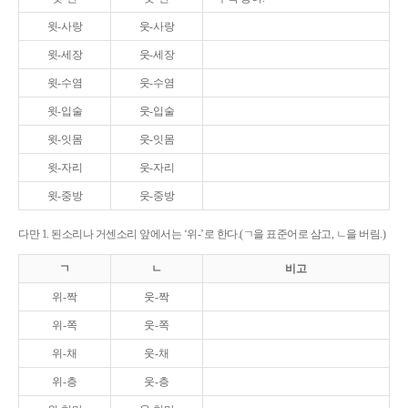
윗-사랑
웃-사랑
윗-세장
웃-세장
윗-수염
웃-수염
윗-입술
웃-입술
윗-잇몸
웃-잇몸
윗-자리
웃-자리
윗-중방
웃-중방
다만 1. 된소리나 거센소리 앞에서는 ‘위-’로 한다.(ㄱ을 표준어로 삼고, ㄴ을 버림.)
ㄱ
ㄴ
비고
위-짝
웃-짝
위-쪽
웃-쪽
위-채
웃-채
위-층
웃-층