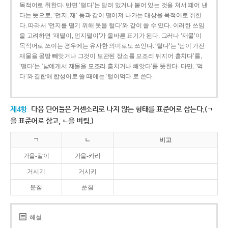
목적어로 취한다. 반면 ‘떨다’는 달려 있거나 붙어 있는 것을 쳐서 떼어 낸
다는 뜻으로, ‘먼지, 재’ 등과 같이 떨어져 나가는 대상을 목적어로 취한
다. 따라서 ‘먼지를 떨기 위해 옷을 털다’와 같이 쓸 수 있다. 이러한 쓰임
을 고려하면 ‘재떨이, 먼지떨이’가 올바른 표기가 된다. 그러나 ‘재물’이
목적어로 쓰이는 경우에는 유사한 의미로도 쓰인다. ‘털다’는 ‘남이 가진
재물을 몽땅 빼앗거나 그것이 보관된 장소를 모조리 뒤지어 훔치다’를,
‘떨다’는 ‘남에게서 재물을 모조리 훔치거나 빼앗다’를 뜻한다. 다만, ‘먹
다’와 결합해 합성어로 쓸 때에는 ‘털어먹다’로 쓴다.
제4항
다음 단어들은 거센소리로 나지 않는 형태를 표준어로 삼는다.(ㄱ
을 표준어로 삼고, ㄴ을 버림.)
ㄱ
ㄴ
비고
가을-갈이
가을-카리
거시기
거시키
분침
푼침
해설