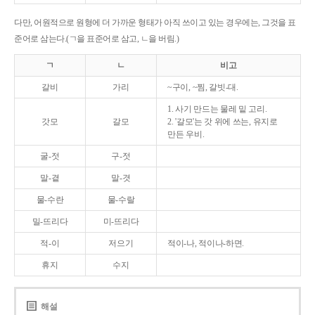
다만, 어원적으로 원형에 더 가까운 형태가 아직 쓰이고 있는 경우에는, 그것을 표
준어로 삼는다.(ㄱ을 표준어로 삼고, ㄴ을 버림.)
ㄱ
ㄴ
비고
갈비
가리
~구이, ~찜, 갈빗-대.
1. 사기 만드는 물레 밑 고리.
갓모
갈모
2. '갈모'는 갓 위에 쓰는, 유지로
만든 우비.
굴-젓
구-젓
말-곁
말-겻
물-수란
물-수랄
밀-뜨리다
미-뜨리다
적-이
저으기
적이-나, 적이나-하면.
휴지
수지
해설