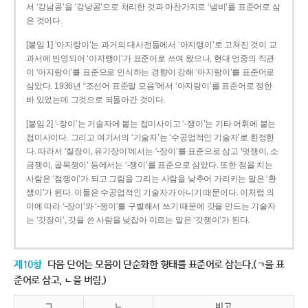
서 ‘강남콩’을 ‘강낭콩’으로 처리한 것과 마찬가지로 ‘냄비’를 표준어로 삼
은 것이다.
[붙임 1] ‘아지랑이’는 과거의 대사전들에서 ‘아지랭이’로 고쳐진 것이 교
과서에 반영되어 ‘아지랭이’가 표준어로 쓰여 왔으나, 현대 언중의 직관
이 ‘아지랑이’를 표준으로 인식하는 경향이 강해 ‘아지랑이’를 표준어로
삼았다. 1936년 “조선어 표준말 모음”에서 ‘아지랑이’를 표준어로 정한
바 있었는데 그것으로 되돌아간 것이다.
[붙임 2] ‘-장이’는 기술자에 붙는 접미사이고 ‘-쟁이’는 기타 어휘에 붙는
접미사이다. 그리고 여기서의 ‘기술자’는 ‘수공업적인 기술자’로 한정한
다. 따라서 ‘칠장이, 유기장이’에서는 ‘-장이’를 표준으로 삼고 ‘멋쟁이, 소
금쟁이, 골목쟁이’ 등에서는 ‘-쟁이’를 표준으로 삼았다. 또한 점을 치는
사람은 ‘점쟁이’가 되고 그림을 그리는 사람을 낮추어 가리키는 말은 ‘환
쟁이’가 된다. 이들은 수공업적인 기술자가 아니기 때문이다. 이처럼 의
미에 따라 ‘-장이’와 ‘-쟁이’를 구별해서 쓰기 때문에 갓을 만드는 기술자
는 ‘갓장이’, 갓을 쓴 사람을 낮잡아 이르는 말은 ‘갓쟁이’가 된다.
제10항
다음 단어는 모음이 단순화한 형태를 표준어로 삼는다.(ㄱ을 표
준어로 삼고, ㄴ을 버림.)
ㄱ
ㄴ
비고