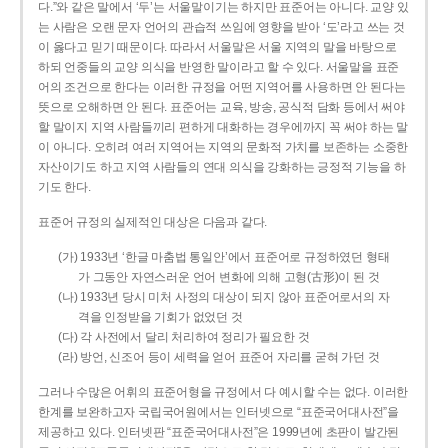
다.”와 같은 말에서 ‘두’는 서울말이기는 하지만 표준어는 아니다. 교양 있
는 사람은 오랜 문자 언어의 관습적 쓰임에 영향을 받아 ‘도’라고 쓰는 것
이 옳다고 믿기 때문이다. 따라서 서울말은 서울 지역의 말을 바탕으로
하되 언중들의 교양 의식을 반영한 말이라고 할 수 있다. 서울말을 표준
어의 조건으로 한다는 이러한 규정을 어떤 지역어를 사용하면 안 된다는
뜻으로 오해하면 안 된다. 표준어는 교육, 방송, 공식적 담화 등에서 써야
할 말이지 지역 사람들끼리 편하게 대화하는 경우에까지 꼭 써야 하는 말
이 아니다. 오히려 여러 지역어는 지역의 문화적 가치를 보존하는 소중한
자산이기도 하고 지역 사람들의 연대 의식을 강화하는 긍정적 기능을 하
기도 한다.
표준어 규정의 실제적인 대상은 다음과 같다.
(가) 1933년 ‘한글 마춤법 통일안’에서 표준어로 규정하였던 형태
가 그동안 자연스러운 언어 변화에 의해 고형(古形)이 된 것
(나) 1933년 당시 미처 사정의 대상이 되지 않아 표준어로서의 자
격을 인정받을 기회가 없었던 것
(다) 각 사전에서 달리 처리하여 정리가 필요한 것
(라) 방언, 신조어 등이 세력을 얻어 표준어 자리를 굳혀 가던 것
그러나 수많은 어휘의 표준어형을 규정에서 다 예시할 수는 없다. 이러한
한계를 보완하고자 국립국어원에서는 인터넷으로 “표준국어대사전”을
제공하고 있다. 인터넷판 “표준국어대사전”은 1999년에 초판이 발간된