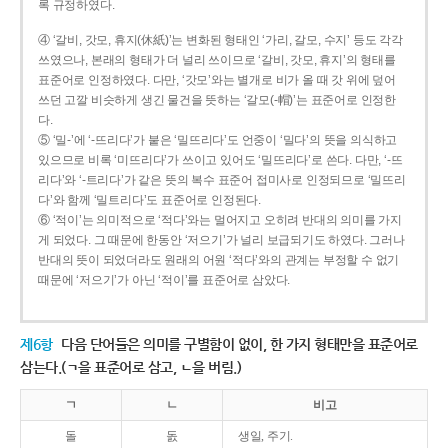
록 규정하였다.
④ ‘갈비, 갓모, 휴지(休紙)’는 변화된 형태인 ‘가리, 갈모, 수지’ 등도 각각
쓰였으나, 본래의 형태가 더 널리 쓰이므로 ‘갈비, 갓모, 휴지’의 형태를
표준어로 인정하였다. 다만, ‘갓모’와는 별개로 비가 올 때 갓 위에 덮어
쓰던 고깔 비슷하게 생긴 물건을 뜻하는 ‘갈모(-帽)’는 표준어로 인정한
다.
⑤ ‘밀-’에 ‘-뜨리다’가 붙은 ‘밀뜨리다’도 언중이 ‘밀다’의 뜻을 의식하고
있으므로 비록 ‘미뜨리다’가 쓰이고 있어도 ‘밀뜨리다’로 쓴다. 다만, ‘-뜨
리다’와 ‘-트리다’가 같은 뜻의 복수 표준어 접미사로 인정되므로 ‘밀뜨리
다’와 함께 ‘밀트리다’도 표준어로 인정된다.
⑥ ‘적이’는 의미적으로 ‘적다’와는 멀어지고 오히려 반대의 의미를 가지
게 되었다. 그 때문에 한동안 ‘저으기’가 널리 보급되기도 하였다. 그러나
반대의 뜻이 되었더라도 원래의 어원 ‘적다’와의 관계는 부정할 수 없기
때문에 ‘저으기’가 아닌 ‘적이’를 표준어로 삼았다.
제6항
다음 단어들은 의미를 구별함이 없이, 한 가지 형태만을 표준어로
삼는다.(ㄱ을 표준어로 삼고, ㄴ을 버림.)
ㄱ
ㄴ
비고
돌
돐
생일, 주기.