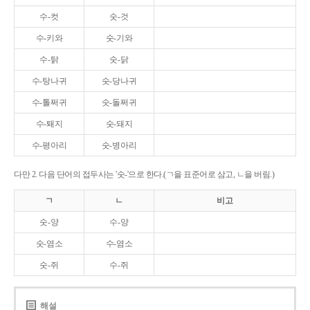
수-컷
숫-것
수-키와
숫-기와
수-탉
숫-닭
수-탕나귀
숫-당나귀
수-톨쩌귀
숫-돌쩌귀
수-퇘지
숫-돼지
수-평아리
숫-병아리
다만 2. 다음 단어의 접두사는 '숫-'으로 한다.(ㄱ을 표준어로 삼고, ㄴ을 버림.)
ㄱ
ㄴ
비고
숫-양
수-양
숫-염소
수-염소
숫-쥐
수-쥐
해설