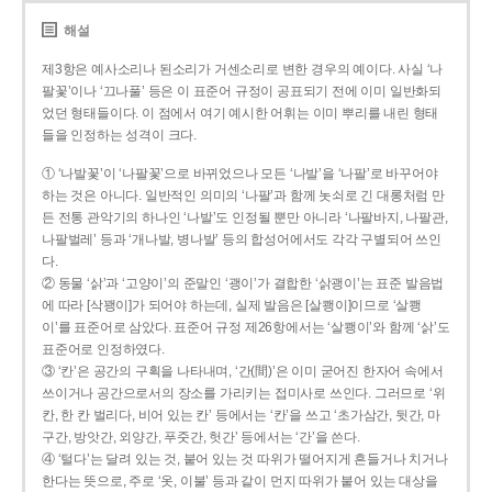
해설
제3항은 예사소리나 된소리가 거센소리로 변한 경우의 예이다. 사실 ‘나
팔꽃’이나 ‘끄나풀’ 등은 이 표준어 규정이 공표되기 전에 이미 일반화되
었던 형태들이다. 이 점에서 여기 예시한 어휘는 이미 뿌리를 내린 형태
들을 인정하는 성격이 크다.
① ‘나발꽃’이 ‘나팔꽃’으로 바뀌었으나 모든 ‘나발’을 ‘나팔’로 바꾸어야
하는 것은 아니다. 일반적인 의미의 ‘나팔’과 함께 놋쇠로 긴 대롱처럼 만
든 전통 관악기의 하나인 ‘나발’도 인정될 뿐만 아니라 ‘나팔바지, 나팔관,
나팔벌레’ 등과 ‘개나발, 병나발’ 등의 합성어에서도 각각 구별되어 쓰인
다.
② 동물 ‘삵’과 ‘고양이’의 준말인 ‘괭이’가 결합한 ‘삵괭이’는 표준 발음법
에 따라 [삭꽹이]가 되어야 하는데, 실제 발음은 [살쾡이]이므로 ‘살쾡
이’를 표준어로 삼았다. 표준어 규정 제26항에서는 ‘살쾡이’와 함께 ‘삵’도
표준어로 인정하였다.
③ ‘칸’은 공간의 구획을 나타내며, ‘간(間)’은 이미 굳어진 한자어 속에서
쓰이거나 공간으로서의 장소를 가리키는 접미사로 쓰인다. 그러므로 ‘위
칸, 한 칸 벌리다, 비어 있는 칸’ 등에서는 ‘칸’을 쓰고 ‘초가삼간, 뒷간, 마
구간, 방앗간, 외양간, 푸줏간, 헛간’ 등에서는 ‘간’을 쓴다.
④ ‘털다’는 달려 있는 것, 붙어 있는 것 따위가 떨어지게 흔들거나 치거나
한다는 뜻으로, 주로 ‘옷, 이불’ 등과 같이 먼지 따위가 붙어 있는 대상을