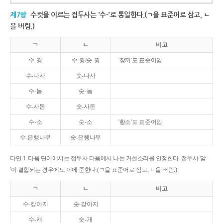
제7항
수컷을 이르는 접두사는 '수-'로 통일한다.(ㄱ을 표준어로 삼고, ㄴ
을 버림.)
ㄱ
ㄴ
비고
수-꿩
수-퀑/숫-꿩
'장끼'도 표준어임.
수-나사
숫-나사
수-놈
숫-놈
수-사돈
숫-사돈
수-소
숫-소
'황소'도 표준어임.
수-은행나무
숫-은행나무
다만 1. 다음 단어에서는 접두사 다음에서 나는 거센소리를 인정한다. 접두사 '암-
'이 결합되는 경우에도 이에 준한다.(ㄱ을 표준어로 삼고, ㄴ을 버림.)
ㄱ
ㄴ
비고
수-캉아지
숫-강아지
수-캐
숫-개