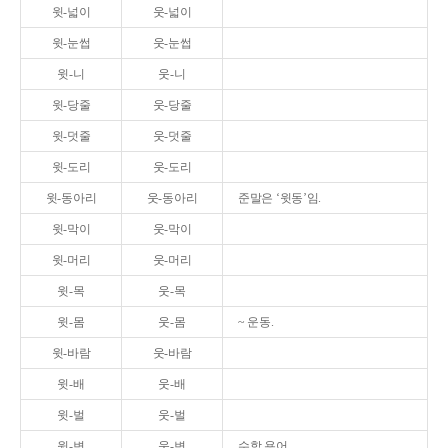
윗-넓이
웃-넓이
윗-눈썹
웃-눈썹
윗-니
웃-니
윗-당줄
웃-당줄
윗-덧줄
웃-덧줄
윗-도리
웃-도리
윗-동아리
웃-동아리
준말은 ‘윗동’임.
윗-막이
웃-막이
윗-머리
웃-머리
윗-목
웃-목
윗-몸
웃-몸
~ 운동.
윗-바람
웃-바람
윗-배
웃-배
윗-벌
웃-벌
윗-변
웃-변
수학 용어.