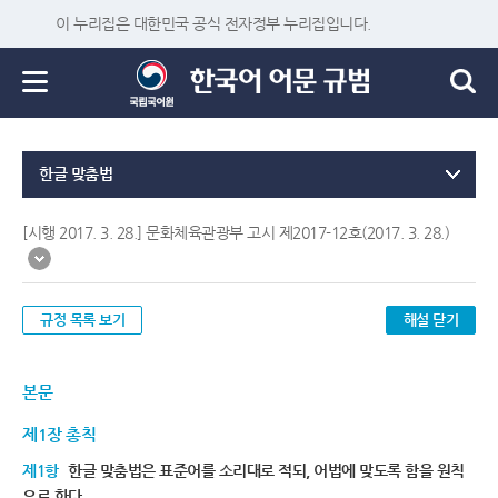
이 누리집은 대한민국 공식 전자정부 누리집입니다.
한글 맞춤법
[시행 2017. 3. 28.] 문화체육관광부 고시 제2017-12호(2017. 3. 28.)
규정 목록 보기
해설 닫기
본문
제1장 총칙
제1항
한글 맞춤법은 표준어를 소리대로 적되, 어법에 맞도록 함을 원칙
으로 한다.