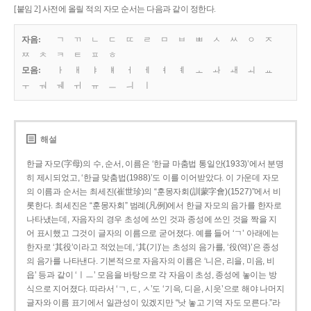
[붙임 2] 사전에 올릴 적의 자모 순서는 다음과 같이 정한다.
자음:
ㄱ
ㄲ
ㄴ
ㄷ
ㄸ
ㄹ
ㅁ
ㅂ
ㅃ
ㅅ
ㅆ
ㅇ
ㅈ
ㅉ
ㅊ
ㅋ
ㅌ
ㅍ
ㅎ
모음:
ㅏ
ㅐ
ㅑ
ㅒ
ㅓ
ㅔ
ㅕ
ㅖ
ㅗ
ㅘ
ㅙ
ㅚ
ㅛ
ㅜ
ㅝ
ㅞ
ㅟ
ㅠ
ㅡ
ㅢ
ㅣ
해설
한글 자모(字母)의 수, 순서, 이름은 ‘한글 마춤법 통일안(1933)’에서 분명
히 제시되었고, ‘한글 맞춤법(1988)’도 이를 이어받았다. 이 가운데 자모
의 이름과 순서는 최세진(崔世珍)의 “훈몽자회(訓蒙字會)(1527)”에서 비
롯한다. 최세진은 “훈몽자회” 범례(凡例)에서 한글 자모의 음가를 한자로
나타냈는데, 자음자의 경우 초성에 쓰인 것과 종성에 쓰인 것을 짝을 지
어 표시했고 그것이 글자의 이름으로 굳어졌다. 예를 들어 ‘ㄱ’ 아래에는
한자로 ‘其役’이라고 적었는데, ‘其(기)’는 초성의 음가를, ‘役(역)’은 종성
의 음가를 나타낸다. 기본적으로 자음자의 이름은 ‘니은, 리을, 미음, 비
읍’ 등과 같이 ‘ㅣㅡ’ 모음을 바탕으로 각 자음이 초성, 종성에 놓이는 방
식으로 지어졌다. 따라서 ‘ㄱ, ㄷ, ㅅ’도 ‘기윽, 디읃, 시읏’으로 해야 나머지
글자와 이름 표기에서 일관성이 있겠지만 “낫 놓고 기역 자도 모른다.”라