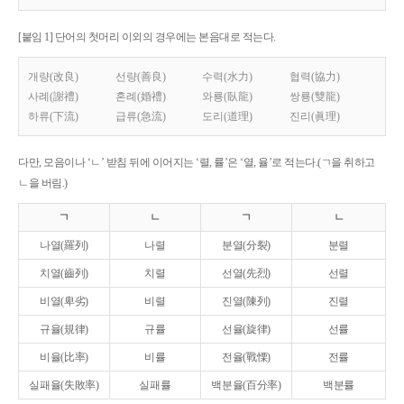
[붙임 1] 단어의 첫머리 이외의 경우에는 본음대로 적는다.
개량(改良)
선량(善良)
수력(水力)
협력(協力)
사례(謝禮)
혼례(婚禮)
와룡(臥龍)
쌍룡(雙龍)
하류(下流)
급류(急流)
도리(道理)
진리(眞理)
다만, 모음이나 ‘ㄴ’ 받침 뒤에 이어지는 ‘렬, 률’은 ‘열, 율’로 적는다.(ㄱ을 취하고
ㄴ을 버림.)
ㄱ
ㄴ
ㄱ
ㄴ
나열(羅列)
나렬
분열(分裂)
분렬
치열(齒列)
치렬
선열(先烈)
선렬
비열(卑劣)
비렬
진열(陳列)
진렬
규율(規律)
규률
선율(旋律)
선률
비율(比率)
비률
전율(戰慄)
전률
실패율(失敗率)
실패률
백분율(百分率)
백분률