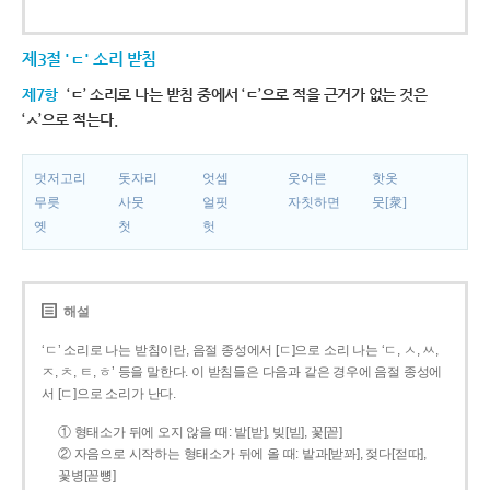
제3절 'ㄷ' 소리 받침
제7항
‘ㄷ’ 소리로 나는 받침 중에서 ‘ㄷ’으로 적을 근거가 없는 것은
‘ㅅ’으로 적는다.
덧저고리
돗자리
엇셈
웃어른
핫옷
무릇
사뭇
얼핏
자칫하면
뭇[衆]
옛
첫
헛
해설
‘ㄷ’ 소리로 나는 받침이란, 음절 종성에서 [ㄷ]으로 소리 나는 ‘ㄷ, ㅅ, ㅆ,
ㅈ, ㅊ, ㅌ, ㅎ’ 등을 말한다. 이 받침들은 다음과 같은 경우에 음절 종성에
서 [ㄷ]으로 소리가 난다.
① 형태소가 뒤에 오지 않을 때: 밭[받], 빚[빋], 꽃[꼳]
② 자음으로 시작하는 형태소가 뒤에 올 때: 밭과[받꽈], 젖다[젇따],
꽃병[꼳뼝]