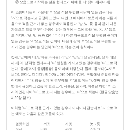
③ 모음으로 시작하는 실질 형태소가 뒤에 올 때: 젖어미[저더미]
이 조항에서는 이 가운데 ‘ㄷ’으로 적을 뚜렷한 까닭이 없는 경우에는
‘ㅅ’으로 적는다고 규정하고 있다. 다만 그 예시에서 보듯이 이는 다른 자
음으로 적을 근거가 없는 경우에도 적용된다. ‘밭, 빚, 꽃’ 등과 같이 다른
자음으로 적을 뚜렷한 까닭이 있는 경우에는 그에 따라 ‘ㅌ, ㅈ, ㅊ’ 등으
로 적지만, ‘낫, 빗’ 등과 같이 ‘ㄷ’이나 다른 자음으로 적을 뚜렷한 근거가
없는 경우는 ‘ㅅ’으로 적는 것이다. 다음과 같이 ‘ㄷ’으로 적을 뚜렷한 근
거가 있는 경우에는 당연히 ‘ㄷ’으로 적는 것이 원칙이다.
첫째, ‘맏이[마지], 맏아들[마다들]’의 ‘맏-’, ‘낟[낟ː], 낟알[나ː달], 낟가리[낟ː
까리]’의 ‘낟’처럼 원래부터 ‘ㄷ’ 받침을 가지고 있는 경우에는 ‘ㄷ’으로 적
는다. ‘곧이[고지], 곧장[곧짱]’ 등도 이에 해당한다. 둘째, ‘돋보다(←도두
보다), 딛다(←디디다), 얻다가(←어디에다가)’처럼 본말에서 준말이 만들
어지면서 ‘ㄷ’ 받침을 갖게 된 경우에도 ‘ㄷ’으로 적는다. 셋째, 한글 맞춤
법에서 규정하고 있듯이 ‘반짇고리, 사흗날, 숟가락, 이튿날’처럼 ‘ㄹ’ 소
리와 연관되어 ‘ㄷ’으로 소리 나는 경우에도 ‘ㄷ’으로 적는다.(한글 맞춤법
제29항 참조)
이처럼 ‘ㄷ’으로 적을 근거가 있는 경우가 아니어서 관습대로 ‘ㅅ’으로 적
는 예로는 다음과 같은 것들이 있다.
걸핏하면
그까짓
기껏
놋그릇
덧셈
빗장
삿대
숫접다