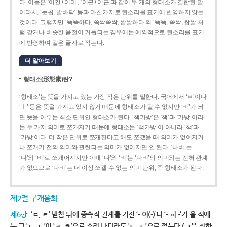
다. 이들은 ‘어간+어미’, ‘어근+어근’과 같이 두 개의 형태소가 결합된 말
이라서, ‘눈곱, 발바닥’ 등과 마찬가지로 된소리를 표기에 반영하지 않는
것이다. 그렇지만 ‘똑똑하다, 쓱싹쓱싹, 쌉쌀하다’의 ‘똑똑, 쓱싹, 쌉쌀’처
럼 같거나 비슷한 음절이 거듭되는 경우에는 예외적으로 된소리를 표기
에 반영하여 같은 글자로 적는다.
더 알아보기
형태소(形態素)란?
‘형태소’는 뜻을 가지고 있는 가장 작은 단위를 말한다. 국어에서 ‘ㅂ’이나
‘ㅣ’ 등은 뜻을 가지고 있지 않기 때문에 형태소가 될 수 없지만 ‘비’가 되
면 뜻을 이루는 최소 단위인 형태소가 된다. ‘책가방’은 ‘책’과 ‘가방’이라
는 두 가지 의미로 쪼개지기 때문에 형태소는 ‘책가방’이 아니라 ‘책’과
‘가방’이다. 더 작은 단위로 쪼개진다고 해도 쪼갰을 때 의미가 없어지거
나 쪼개기 전의 의미와 관련되는 의미가 없어지면 안 된다. ‘나비’는
‘나’와 ‘비’로 쪼개어지지만 이때 ‘나’와 ‘비’는 ‘나비’의 의미와는 전혀 관계
가 없으므로 ‘나비’는 더 이상 쪼갤 수 없는 의미 단위, 즉 형태소가 된다.
제2절 구개음화
제6항
‘ㄷ, ㅌ’ 받침 뒤에 종속적 관계를 가진 ‘- 이(-)’나 ‘- 히 -’가 올 적에
는 그 ‘ㄷ, ㅌ’이 ‘ㅈ, ㅊ’으로 소리 나더라도 ‘ㄷ, ㅌ’으로 적는다.(ㄱ을 취하