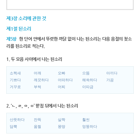
제3장 소리에 관한 것
제1절 된소리
제5항
한 단어 안에서 뚜렷한 까닭 없이 나는 된소리는 다음 음절의 첫소
리를 된소리로 적는다.
1. 두 모음 사이에서 나는 된소리
소쩍새
어깨
오빠
으뜸
아끼다
기쁘다
깨끗하다
어떠하다
해쓱하다
가끔
거꾸로
부썩
어찌
이따금
2. ‘ㄴ, ㄹ, ㅁ, ㅇ’ 받침 뒤에서 나는 된소리
산뜻하다
잔뜩
살짝
훨씬
담뿍
움찔
몽땅
엉뚱하다