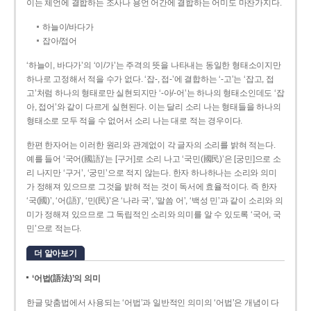
이는 체언에 결합하는 조사나 용언 어간에 결합하는 어미도 마찬가지다.
하늘이/바다가
잡아/접어
‘하늘이, 바다가’의 ‘이/가’는 주격의 뜻을 나타내는 동일한 형태소이지만
하나로 고정해서 적을 수가 없다. ‘잡-, 접-’에 결합하는 ‘-고’는 ‘잡고, 접
고’처럼 하나의 형태로만 실현되지만 ‘-아/-어’는 하나의 형태소인데도 ‘잡
아, 접어’와 같이 다르게 실현된다. 이는 달리 소리 나는 형태들을 하나의
형태소로 모두 적을 수 없어서 소리 나는 대로 적는 경우이다.
한편 한자어는 이러한 원리와 관계없이 각 글자의 소리를 밝혀 적는다.
예를 들어 ‘국어(國語)’는 [구거]로 소리 나고 ‘국민(國民)’은 [궁민]으로 소
리 나지만 ‘구거’, ‘궁민’으로 적지 않는다. 한자 하나하나는 소리와 의미
가 정해져 있으므로 그것을 밝혀 적는 것이 독서에 효율적이다. 즉 한자
‘국(國)’, ‘어(語)’, ‘민(民)’은 ‘나라 국’, ‘말씀 어’, ‘백성 민’과 같이 소리와 의
미가 정해져 있으므로 그 독립적인 소리와 의미를 알 수 있도록 ‘국어, 국
민’으로 적는다.
더 알아보기
‘어법(語法)’의 의미
한글 맞춤법에서 사용되는 ‘어법’과 일반적인 의미의 ‘어법’은 개념이 다