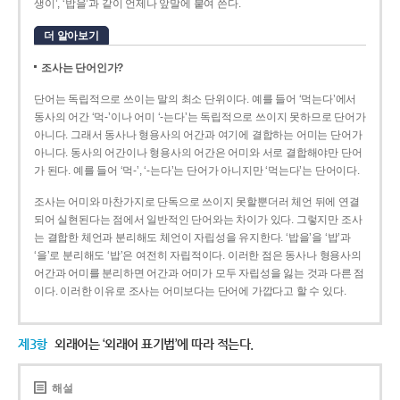
생이’, ‘밥을’과 같이 언제나 앞말에 붙여 쓴다.
더 알아보기
조사는 단어인가?
단어는 독립적으로 쓰이는 말의 최소 단위이다. 예를 들어 ‘먹는다’에서
동사의 어간 ‘먹-­’이나 어미 ‘­-는다’는 독립적으로 쓰이지 못하므로 단어가
아니다. 그래서 동사나 형용사의 어간과 여기에 결합하는 어미는 단어가
아니다. 동사의 어간이나 형용사의 어간은 어미와 서로 결합해야만 단어
가 된다. 예를 들어 ‘먹-’, ‘-는다’는 단어가 아니지만 ‘먹는다’는 단어이다.
조사는 어미와 마찬가지로 단독으로 쓰이지 못할뿐더러 체언 뒤에 연결
되어 실현된다는 점에서 일반적인 단어와는 차이가 있다. 그렇지만 조사
는 결합한 체언과 분리해도 체언이 자립성을 유지한다. ‘밥을’을 ‘밥’과
‘을’로 분리해도 ‘밥’은 여전히 자립적이다. 이러한 점은 동사나 형용사의
어간과 어미를 분리하면 어간과 어미가 모두 자립성을 잃는 것과 다른 점
이다. 이러한 이유로 조사는 어미보다는 단어에 가깝다고 할 수 있다.
제3항
외래어는 ‘외래어 표기법’에 따라 적는다.
해설