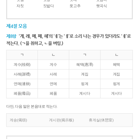
자칫
짓밟다
풋고추
햇곡식
제4절 모음
제8항
‘계, 례, 몌, 폐, 혜’의 ‘ㅖ’는 ‘ㅔ’로 소리 나는 경우가 있더라도 ‘ㅖ’로
적는다. (ㄱ을 취하고, ㄴ을 버림.)
ㄱ
ㄴ
ㄱ
ㄴ
계수(桂樹)
게수
혜택(惠澤)
헤택
사례(謝禮)
사레
계집
게집
연몌(連袂)
연메
핑계
핑게
폐품(廢品)
페품
계시다
게시다
다만, 다음 말은 본음대로 적는다.
게송(偈頌)
게시판(揭示板)
휴게실(休憩室)