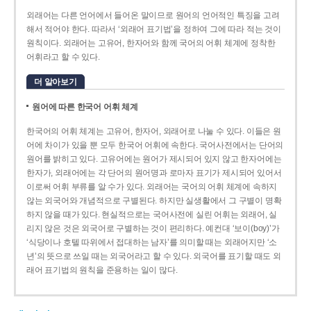
외래어는 다른 언어에서 들어온 말이므로 원어의 언어적인 특징을 고려
해서 적어야 한다. 따라서 ‘외래어 표기법’을 정하여 그에 따라 적는 것이
원칙이다. 외래어는 고유어, 한자어와 함께 국어의 어휘 체계에 정착한
어휘라고 할 수 있다.
더 알아보기
원어에 따른 한국어 어휘 체계
한국어의 어휘 체계는 고유어, 한자어, 외래어로 나눌 수 있다. 이들은 원
어에 차이가 있을 뿐 모두 한국어 어휘에 속한다. 국어사전에서는 단어의
원어를 밝히고 있다. 고유어에는 원어가 제시되어 있지 않고 한자어에는
한자가, 외래어에는 각 단어의 원어명과 로마자 표기가 제시되어 있어서
이로써 어휘 부류를 알 수가 있다. 외래어는 국어의 어휘 체계에 속하지
않는 외국어와 개념적으로 구별된다. 하지만 실생활에서 그 구별이 명확
하지 않을 때가 있다. 현실적으로는 국어사전에 실린 어휘는 외래어, 실
리지 않은 것은 외국어로 구별하는 것이 편리하다. 예컨대 ‘보이(boy)’가
‘식당이나 호텔 따위에서 접대하는 남자’를 의미할 때는 외래어지만 ‘소
년’의 뜻으로 쓰일 때는 외국어라고 할 수 있다. 외국어를 표기할 때도 외
래어 표기법의 원칙을 준용하는 일이 많다.