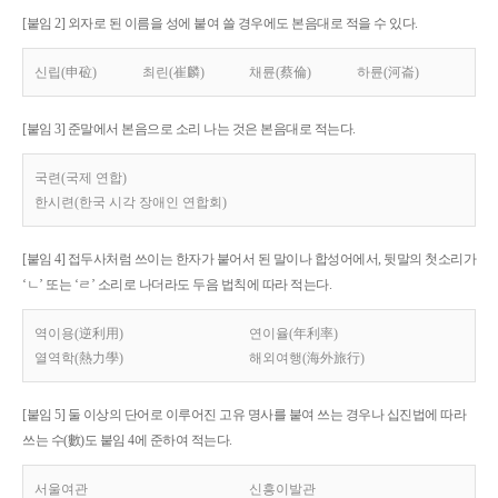
[붙임 2] 외자로 된 이름을 성에 붙여 쓸 경우에도 본음대로 적을 수 있다.
신립(申砬)
최린(崔麟)
채륜(蔡倫)
하륜(河崙)
[붙임 3] 준말에서 본음으로 소리 나는 것은 본음대로 적는다.
국련(국제 연합)
한시련(한국 시각 장애인 연합회)
[붙임 4] 접두사처럼 쓰이는 한자가 붙어서 된 말이나 합성어에서, 뒷말의 첫소리가
‘ㄴ’ 또는 ‘ㄹ’ 소리로 나더라도 두음 법칙에 따라 적는다.
역이용(逆利用)
연이율(年利率)
열역학(熱力學)
해외여행(海外旅行)
[붙임 5] 둘 이상의 단어로 이루어진 고유 명사를 붙여 쓰는 경우나 십진법에 따라
쓰는 수(數)도 붙임 4에 준하여 적는다.
서울여관
신흥이발관