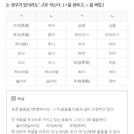
는 경우가 있더라도 ‘ㅢ’로 적는다. (ㄱ을 취하고, ㄴ을 버림.)
ㄱ
ㄴ
ㄱ
ㄴ
의의(意義)
의이
닁큼
닝큼
본의(本義)
본이
띄어쓰기
띠어쓰기
무늬[紋]
무니
씌어
씨어
보늬
보니
틔어
티어
오늬
오니
희망(希望)
히망
하늬바람
하니바람
희다
히다
늴리리
닐리리
유희(遊戱)
유히
해설
표준 발음법 제5항에서는 ‘ㅢ’의 발음을 다음과 같이 규정하고 있다.
① 자음을 첫소리로 가지고 있는 음절의 ‘ㅢ’는 [ㅣ]로 발음한다.
늴리리[닐리리]
씌어[씨어]
유희[유히]
② 단어의 첫음절 이외의 ‘의’는 [이]로, 조사 ‘의’는 [에]로 발음할 수 있다.