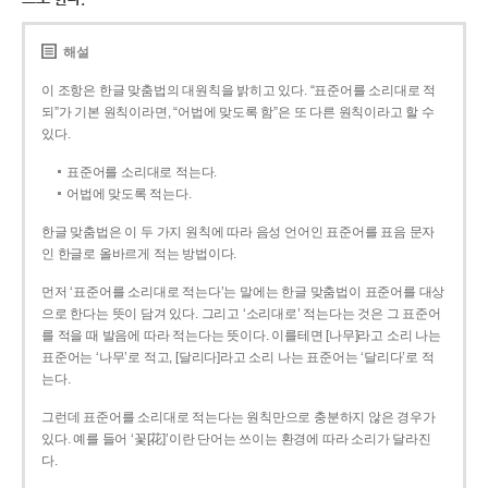
해설
이 조항은 한글 맞춤법의 대원칙을 밝히고 있다. “표준어를 소리대로 적
되”가 기본 원칙이라면, “어법에 맞도록 함”은 또 다른 원칙이라고 할 수
있다.
표준어를 소리대로 적는다.
어법에 맞도록 적는다.
한글 맞춤법은 이 두 가지 원칙에 따라 음성 언어인 표준어를 표음 문자
인 한글로 올바르게 적는 방법이다.
먼저 ‘표준어를 소리대로 적는다’는 말에는 한글 맞춤법이 표준어를 대상
으로 한다는 뜻이 담겨 있다. 그리고 ‘소리대로’ 적는다는 것은 그 표준어
를 적을 때 발음에 따라 적는다는 뜻이다. 이를테면 [나무]라고 소리 나는
표준어는 ‘나무’로 적고, [달리다]라고 소리 나는 표준어는 ‘달리다’로 적
는다.
그런데 표준어를 소리대로 적는다는 원칙만으로 충분하지 않은 경우가
있다. 예를 들어 ‘꽃[花]’이란 단어는 쓰이는 환경에 따라 소리가 달라진
다.