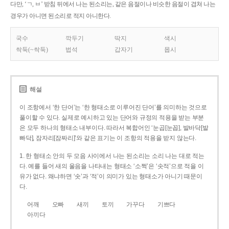
다만, ‘ㄱ, ㅂ’ 받침 뒤에서 나는 된소리는, 같은 음절이나 비슷한 음절이 겹쳐 나는
경우가 아니면 된소리로 적지 아니한다.
국수
깍두기
딱지
색시
싹둑(~싹둑)
법석
갑자기
몹시
해설
이 조항에서 ‘한 단어’는 ‘한 형태소로 이루어진 단어’를 의미하는 것으로
풀이할 수 있다. 실제로 예시하고 있는 단어와 규정의 적용을 받는 부분
은 모두 하나의 형태소 내부이다. 따라서 복합어인 ‘눈곱[눈꼽], 발바닥[발
빠닥], 잠자리[잠짜리]’와 같은 표기는 이 조항의 적용을 받지 않는다.
1. 한 형태소 안의 두 모음 사이에서 나는 된소리는 소리 나는 대로 적는
다. 예를 들어 새의 울음을 나타내는 형태소 ‘소쩍’은 ‘솟적’으로 적을 이
유가 없다. 왜냐하면 ‘솟’과 ‘적’이 의미가 있는 형태소가 아니기 때문이
다.
어깨
오빠
새끼
토끼
가꾸다
기쁘다
아끼다