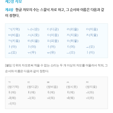
제2장 자모
제4항
한글 자모의 수는 스물넉 자로 하고, 그 순서와 이름은 다음과 같
이 정한다.
ㄱ(기역)
ㄴ(니은)
ㄷ(디귿)
ㄹ(리을)
ㅁ(미음)
ㅂ(비읍)
ㅅ(시옷)
ㅇ(이응)
ㅈ(지읒)
ㅊ(치읓)
ㅋ(키읔)
ㅌ(티읕)
ㅍ(피읖)
ㅎ(히읗)
ㅏ(아)
ㅑ(야)
ㅓ(어)
ㅕ(여)
ㅗ(오)
ㅛ(요)
ㅜ(우)
ㅠ(유)
ㅡ(으)
ㅣ(이)
[붙임 1] 위의 자모로써 적을 수 없는 소리는 두 개 이상의 자모를 어울러서 적되, 그
순서와 이름은 다음과 같이 정한다.
ㄲ
ㄸ
ㅃ
ㅆ
ㅉ
(쌍기역)
(쌍디귿)
(쌍비읍)
(쌍시옷)
(쌍지읒)
ㅐ(애)
ㅒ(얘)
ㅔ(에)
ㅖ(예)
ㅘ(와)
ㅙ(왜)
ㅚ(외)
ㅝ(워)
ㅞ(웨)
ㅟ(위)
ㅢ(의)