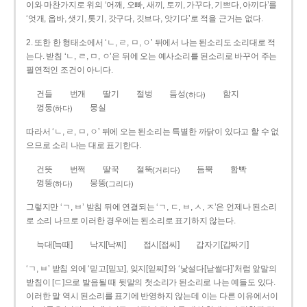
이와 마찬가지로 위의 ‘어깨, 오빠, 새끼, 토끼, 가꾸다, 기쁘다, 아끼다’를
‘엇개, 옵바, 샛기, 톳기, 갓구다, 깃브다, 앗기다’로 적을 근거는 없다.
2. 또한 한 형태소에서 ‘ㄴ, ㄹ, ㅁ, ㅇ’ 뒤에서 나는 된소리도 소리대로 적
는다. 받침 ‘ㄴ, ㄹ, ㅁ, ㅇ’은 뒤에 오는 예사소리를 된소리로 바꾸어 주는
필연적인 조건이 아니다.
건들
번개
딸기
절벙
듬성
함지
(하다)
껑둥
뭉실
(하다)
따라서 ‘ㄴ, ㄹ, ㅁ, ㅇ’ 뒤에 오는 된소리는 특별한 까닭이 있다고 할 수 없
으므로 소리 나는 대로 표기한다.
건뜻
번쩍
딸꾹
절뚝
듬뿍
함빡
(거리다)
껑뚱
뭉뚱
(하다)
(그리다)
그렇지만 ‘ㄱ, ㅂ’ 받침 뒤에 연결되는 ‘ㄱ, ㄷ, ㅂ, ㅅ, ㅈ’은 언제나 된소리
로 소리 나므로 이러한 경우에는 된소리로 표기하지 않는다.
늑대[늑때]
낙지[낙찌]
접시[접씨]
갑자기[갑짜기]
‘ㄱ, ㅂ’ 받침 외에 ‘믿고[믿꼬], 잊지[읻찌]’와 ‘낯설다[낟썰다]’처럼 앞말의
받침이 [ㄷ]으로 발음될 때 뒷말의 첫소리가 된소리로 나는 예들도 있다.
이러한 말 역시 된소리를 표기에 반영하지 않는데 이는 다른 이유에서이