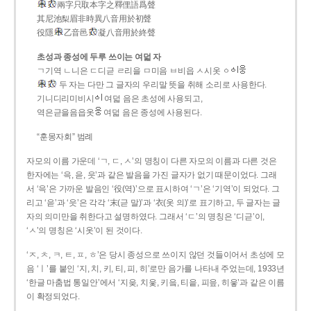
兩字只取本字之釋俚語爲聲
其尼池梨眉非時異八音用於初聲
役隱
乙音邑
凝八音用於終聲
초성과 종성에 두루 쓰이는 여덟 자
ㄱ기역 ㄴ니은 ㄷ디귿 ㄹ리을 ㅁ미음 ㅂ비읍 ㅅ시옷 ㆁ
두 자는 다만 그 글자의 우리말 뜻을 취해 소리로 사용한다.
기니디리미비시
여덟 음은 초성에 사용되고,
역은귿을음읍옷
여덟 음은 종성에 사용된다.
“훈몽자회” 범례
자모의 이름 가운데 ‘ㄱ, ㄷ, ㅅ’의 명칭이 다른 자모의 이름과 다른 것은
한자에는 ‘윽, 읃, 읏’과 같은 발음을 가진 글자가 없기 때문이었다. 그래
서 ‘윽’은 가까운 발음인 ‘役(역)’으로 표시하여 ‘ㄱ’은 ‘기역’이 되었다. 그
리고 ‘읃’과 ‘읏’은 각각 ‘末(귿 말)’과 ‘衣(옷 의)’로 표기하고, 두 글자는 글
자의 의미만을 취한다고 설명하였다. 그래서 ‘ㄷ’의 명칭은 ‘디귿’이,
‘ㅅ’의 명칭은 ‘시옷’이 된 것이다.
‘ㅈ, ㅊ, ㅋ, ㅌ, ㅍ, ㅎ’은 당시 종성으로 쓰이지 않던 것들이어서 초성에 모
음 ‘ㅣ’를 붙인 ‘지, 치, 키, 티, 피, 히’로만 음가를 나타내 주었는데, 1933년
‘한글 마춤법 통일안’에서 ‘지읒, 치읓, 키읔, 티읕, 피읖, 히읗’과 같은 이름
이 확정되었다.