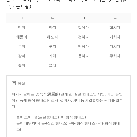
고, ㄴ을 버림.)
ㄱ
ㄴ
ㄱ
ㄴ
맏이
마지
핥이다
할치다
해돋이
해도지
걷히다
거치다
굳이
구지
닫히다
다치다
같이
가치
묻히다
무치다
끝이
끄치
해설
여기서 말하는 ‘종속적(從屬的) 관계’란, 실질 형태소인 체언, 어근, 용언
어간 등에 형식 형태소인 조사, 접미사, 어미 등이 결합하는 관계를 말한
다.
솥이[소치]: 솥(실질 형태소)+이(형식 형태소)
묻히다[무치다]: 묻­-(실질 형태소)+­-히­-(형식 형태소)+-다(형식 형태
소)