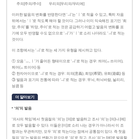
주의[주의/주이]
우리의[우리의/우리에]
이러한 발음의 변화를 반영한다면 ‘ㅢ’는 ‘ㅣ’로 적을 수 있고, 특히 자음
뒤에서는 ‘ㅣ’로 적도록 해야 할 것이다. 그러나 이미 익숙해진 표기인 ‘희
망, 주의’를 ‘히망, 주이’로 적는 것은 공감하기 어렵고 발음의 변화를 표
기에 모두 반영할 수도 없으므로 ‘ㅢ’가 ‘ㅣ’로 소리 나더라도 ‘ㅢ’로 적는
것이다.
이 조항에서는 ‘ㅢ’로 적는 세 가지 유형을 제시하고 있다.
① 모음 ‘ㅡ, ㅣ’가 줄어든 형태이므로 ‘ㅢ’로 적는 경우: 씌어(←쓰이어),
틔어(←트이어) 등
② 한자어이므로 ‘ㅢ’로 적는 경우: 의의(意義), 희망(希望), 유희(遊戱) 등
③ 발음과 표기의 전통에 따라 ‘ㅢ’로 적는 경우: 무늬, 하늬바람, 늴리리,
닁큼 등
더 알아보기
‘의’의 발음
‘의사의 책임’에서 첫음절의 ‘의’는 [의]로 발음하고 조사 ‘의’는 [의]나 [에]
로 모두 발음할 수 있다. 이들은 [이]로 소리 나는 경우가 아니라서 이 조
항과는 무관하지만, 모두 ‘의’로 적는다는 점에서 공통점이 있다. 즉 첫음
절의 ‘의’는 발음의 변화가 없으므로 ‘의’로 적고, 조사 ‘의’는 [에]로 발음할