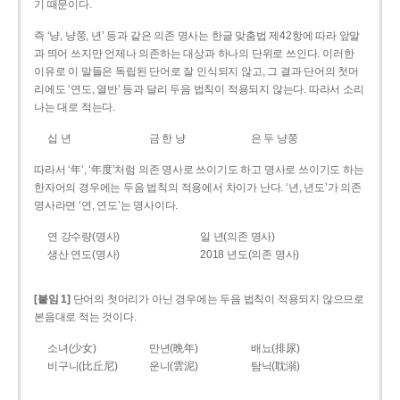
기 때문이다.
즉 ‘냥, 냥쭝, 년’ 등과 같은 의존 명사는 한글 맞춤법 제42항에 따라 앞말
과 띄어 쓰지만 언제나 의존하는 대상과 하나의 단위로 쓰인다. 이러한
이유로 이 말들은 독립된 단어로 잘 인식되지 않고, 그 결과 단어의 첫머
리에도 ‘연도, 열반’ 등과 달리 두음 법칙이 적용되지 않는다. 따라서 소리
나는 대로 적는다.
십 년
금 한 냥
은 두 냥쭝
따라서 ‘年’, ‘年度’처럼 의존 명사로 쓰이기도 하고 명사로 쓰이기도 하는
한자어의 경우에는 두음 법칙의 적용에서 차이가 난다. ‘년, 년도’가 의존
명사라면 ‘연, 연도’는 명사이다.
연 강수량(명사)
일 년(의존 명사)
생산 연도(명사)
2018 년도(의존 명사)
[붙임 1]
단어의 첫머리가 아닌 경우에는 두음 법칙이 적용되지 않으므로
본음대로 적는 것이다.
소녀(少女)
만년(晩年)
배뇨(排尿)
비구니(比丘尼)
운니(雲泥)
탐닉(耽溺)