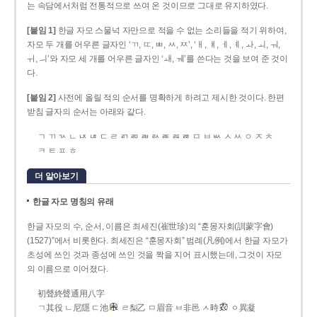
는 속담에서처럼 전통적으로 쓰여 온 것이므로 그대로 유지하였다.
[붙임 1]
한글 자모 스물넉 자만으로 적을 수 없는 소리들을 적기 위하여,
자모 두 개를 어우른 글자인 ‘ㄲ, ㄸ, ㅃ, ㅆ, ㅉ’, ‘ㅐ, ㅒ, ㅔ, ㅖ, ㅘ, ㅚ, ㅝ,
ㅟ, ㅢ’와 자모 세 개를 어우른 글자인 ‘ㅙ, ㅞ’를 쓴다는 것을 보여 준 것이
다.
[붙임 2]
사전에 올릴 적의 순서를 명확하게 하려고 제시한 것이다. 한편
받침 글자의 순서는 아래와 같다.
ㄱ ㄲ ㄳ ㄴ ㄵ ㄶ ㄷ ㄹ ㄺ ㄻ ㄼ ㄽ ㄾ ㄿ ㅀ ㅁ ㅂ ㅄ ㅅ ㅆ ㅇ ㅈ ㅊ
ㅋ ㅌ ㅍ ㅎ
더 알아보기
한글 자모 명칭의 유래
한글 자모의 수, 순서, 이름은 최세진(崔世珍)의 “훈몽자회(訓蒙字會)
(1527)”에서 비롯한다. 최세진은 “훈몽자회” 범례(凡例)에서 한글 자모가
초성에 쓰인 것과 종성에 쓰인 것을 짝을 지어 표시했는데, 그것이 자모
의 이름으로 이어졌다.
初聲終聲通用八字
ㄱ其役 ㄴ尼隱 ㄷ池
ㄹ梨乙 ㅁ眉音 ㅂ非邑 ㅅ時
ㆁ異凝