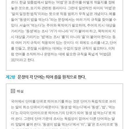
르다. 한글 맞춤법에서 말하는 ‘어법’은 표준어를 어떻게 적을지를 정해
놓은 것으로, 표기와 관련된 원리이다. 그런데 일반적인 의미의 ‘어법’은
‘말의 일정한 법칙’이라는 뜻으로 적용 범위가 무척 넓은 개념이다. 예를
들어 “동생이 밥을 먹는다.”라는 문장에서는 여러 가지 규칙을 찾아볼 수
있다. 서술어 ‘먹는다’는 주어와 목적어가 필요하며, 주어의 지시 대상을
가리키는 ‘동생’에는 조사 ‘가’가 아니라 ‘이’가 붙어야 하고, 목적어의 지
시 대상을 가리키는 ‘밥’에는 조사 ‘를’이 아니라 ‘을’이 붙어야 한다는 등
의 여러 가지 규칙이 적용되어 있는 것이다. 이 외에도 소리를 내고, 단어
를 만들고, 문장을 사용하는 데에는 수없이 많은 규칙이 필요하다. 이처
럼 언어를 조직하거나 운영하는 데에 필요한 규칙을 폭넓게 ‘어법(語
法)’이라고 한다.
제2항
문장의 각 단어는 띄어 씀을 원칙으로 한다.
해설
국어에서 단어를 단위로 띄어쓰기를 하는 것은 단어가 독립적으로 쓰이
는 말의 최소 단위이기 때문이다. ‘동생 밥 먹는다’에서 ‘동생’, ‘밥’, ‘먹는
다’는 각각이 단어이므로 띄어쓰기의 단위가 되어 ‘동생 밥 먹는다’로 띄
어 쓴다. 그런데 단어 가운데 조사는 독립성이 없어서 다른 단어와는 달
리 앞말에 붙여 쓴다. ‘동생이 밥을 먹는다’에서 ‘이’, ‘을’은 조사이므로 ‘동