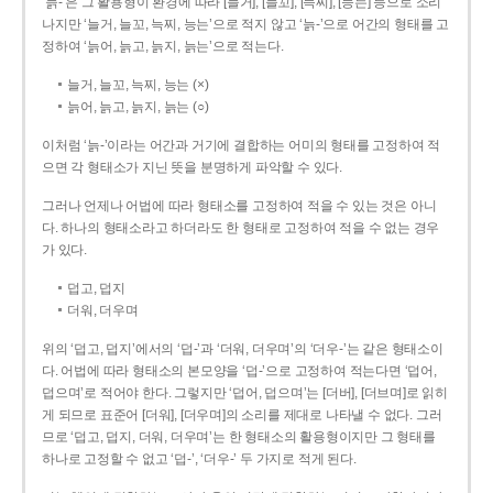
‘늙-’은 그 활용형이 환경에 따라 [늘거], [늘꼬], [늑찌], [능는] 등으로 소리
나지만 ‘늘거, 늘꼬, 늑찌, 능는’으로 적지 않고 ‘늙-’으로 어간의 형태를 고
정하여 ‘늙어, 늙고, 늙지, 늙는’으로 적는다.
늘거, 늘꼬, 늑찌, 능는 (×)
늙어, 늙고, 늙지, 늙는 (○)
이처럼 ‘늙-­’이라는 어간과 거기에 결합하는 어미의 형태를 고정하여 적
으면 각 형태소가 지닌 뜻을 분명하게 파악할 수 있다.
그러나 언제나 어법에 따라 형태소를 고정하여 적을 수 있는 것은 아니
다. 하나의 형태소라고 하더라도 한 형태로 고정하여 적을 수 없는 경우
가 있다.
덥고, 덥지
더워, 더우며
위의 ‘덥고, 덥지’에서의 ‘덥-­’과 ‘더워, 더우며’의 ‘더우-­’는 같은 형태소이
다. 어법에 따라 형태소의 본모양을 ‘덥-­’으로 고정하여 적는다면 ‘덥어,
덥으며’로 적어야 한다. 그렇지만 ‘덥어, 덥으며’는 [더버], [더브며]로 읽히
게 되므로 표준어 [더워], [더우며]의 소리를 제대로 나타낼 수 없다. 그러
므로 ‘덥고, 덥지, 더워, 더우며’는 한 형태소의 활용형이지만 그 형태를
하나로 고정할 수 없고 ‘덥-’, ‘더우-’ 두 가지로 적게 된다.