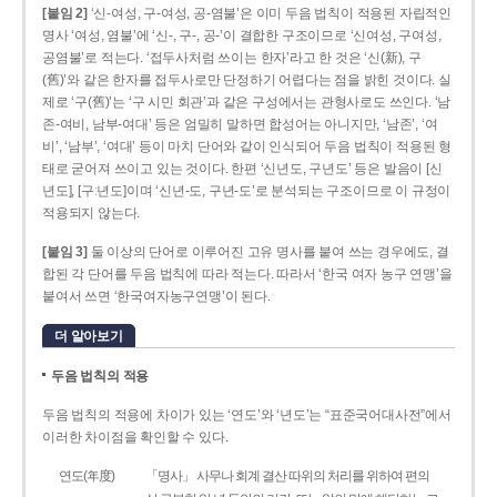
[붙임 2]
‘신-여성, 구-여성, 공-염불’은 이미 두음 법칙이 적용된 자립적인
명사 ‘여성, 염불’에 ‘신-, 구-, 공-’이 결합한 구조이므로 ‘신여성, 구여성,
공염불’로 적는다. ‘접두사처럼 쓰이는 한자’라고 한 것은 ‘신(新), 구
(舊)’와 같은 한자를 접두사로만 단정하기 어렵다는 점을 밝힌 것이다. 실
제로 ‘구(舊)’는 ‘구 시민 회관’과 같은 구성에서는 관형사로도 쓰인다. ‘남
존­-여비, 남부-­여대’ 등은 엄밀히 말하면 합성어는 아니지만, ‘남존’, ‘여
비’, ‘남부’, ‘여대’ 등이 마치 단어와 같이 인식되어 두음 법칙이 적용된 형
태로 굳어져 쓰이고 있는 것이다. 한편 ‘신년도, 구년도’ 등은 발음이 [신
년도], [구ː년도]이며 ‘신년­-도, 구년-­도’로 분석되는 구조이므로 이 규정이
적용되지 않는다.
[붙임 3]
둘 이상의 단어로 이루어진 고유 명사를 붙여 쓰는 경우에도, 결
합된 각 단어를 두음 법칙에 따라 적는다. 따라서 ‘한국 여자 농구 연맹’을
붙여서 쓰면 ‘한국여자농구연맹’이 된다.
더 알아보기
두음 법칙의 적용
두음 법칙의 적용에 차이가 있는 ‘연도’와 ‘년도’는 “표준국어대사전”에서
이러한 차이점을 확인할 수 있다.
연도(年度)
「명사」 사무나 회계 결산 따위의 처리를 위하여 편의