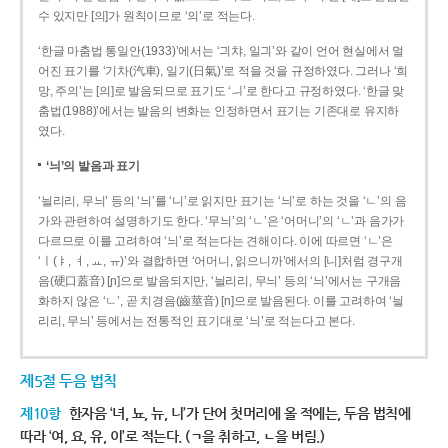
수 있지만 [의]가 원칙이므로 ‘의’로 적는다.
‘한글 마춤법 통일안(1933)’에서는 ‘긔챠, 일긔’와 같이 언어 현실에서 멀
어진 표기를 ‘기차(汽車), 일기(日氣)’로 적을 것을 규정하였다. 그러나 ‘희
망, 주의’는 [의]로 발음되므로 표기도 ‘ㅢ’로 한다고 규정하였다. ‘한글 맞
춤법(1988)’에서는 발음의 변화는 인정하면서 표기는 기존대로 유지하
였다.
‘늬’의 발음과 표기
‘늴리리, 무늬’ 등의 ‘늬’를 ‘니’로 읽지만 표기는 ‘늬’로 하는 것을 ‘ㄴ’의 음
가와 관련하여 설명하기도 한다. ‘무늬’의 ‘ㄴ’은 ‘어머니’의 ‘ㄴ’과 음가가
다르므로 이를 고려하여 ‘늬’로 적는다는 견해이다. 이에 따르면 ‘ㄴ’은
‘ㅣ(ㅑ, ㅕ, ㅛ, ㅠ)’와 결합하면 ‘어머니, 읽으니까’에서의 [니]처럼 경구개
음(硬口蓋音) [ɲ]으로 발음되지만, ‘늴리리, 무늬’ 등의 ‘늬’에서는 구개음
화하지 않은 ‘ㄴ’, 곧 치경음(齒莖音) [n]으로 발음된다. 이를 고려하여 ‘늴
리리, 무늬’ 등에서는 전통적인 표기대로 ‘늬’로 적는다고 본다.
제5절 두음 법칙
제10항
한자음 ‘녀, 뇨, 뉴, 니’가 단어 첫머리에 올 적에는, 두음 법칙에
따라 ‘여, 요, 유, 이’로 적는다. (ㄱ을 취하고, ㄴ을 버림.)