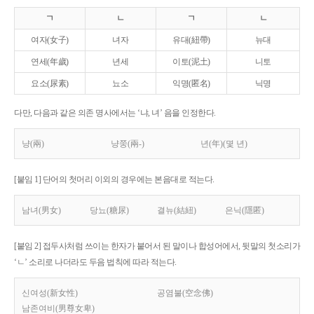
ㄱ
ㄴ
ㄱ
ㄴ
여자(女子)
녀자
유대(紐帶)
뉴대
연세(年歲)
년세
이토(泥土)
니토
요소(尿素)
뇨소
익명(匿名)
닉명
다만, 다음과 같은 의존 명사에서는 ‘냐, 녀’ 음을 인정한다.
냥(兩)
냥쭝(兩-)
년(年)(몇 년)
[붙임 1] 단어의 첫머리 이외의 경우에는 본음대로 적는다.
남녀(男女)
당뇨(糖尿)
결뉴(結紐)
은닉(隱匿)
[붙임 2] 접두사처럼 쓰이는 한자가 붙어서 된 말이나 합성어에서, 뒷말의 첫소리가
‘ㄴ’ 소리로 나더라도 두음 법칙에 따라 적는다.
신여성(新女性)
공염불(空念佛)
남존여비(男尊女卑)