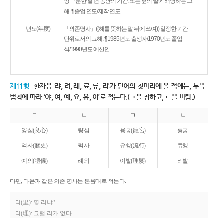
상 구분한 일 년 동안의 기간. 또는 앞의 말에 해당하는 그
해. ¶ 졸업 연도/제작 연도.
년도(年度)
「의존명사」((해를 뜻하는 말 뒤에 쓰여)) 일정한 기간
단위로서의 그해. ¶ 1985년도 출생자/1970년도 졸업
식/1990년도 예산안.
제11항
한자음 ‘랴, 려, 례, 료, 류, 리’가 단어의 첫머리에 올 적에는, 두음
법칙에 따라 ‘야, 여, 예, 요, 유, 이’로 적는다.(ㄱ을 취하고, ㄴ을 버림.)
ㄱ
ㄴ
ㄱ
ㄴ
양심(良心)
량심
용궁(龍宮)
룡궁
역사(歷史)
력사
유행(流行)
류행
예의(禮儀)
례의
이발(理髮)
리발
다만, 다음과 같은 의존 명사는 본음대로 적는다.
리(里): 몇 리냐?
리(理): 그럴 리가 없다.