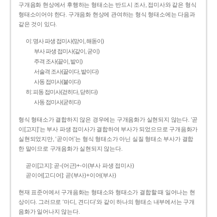
구개음화 현상에서 후행하는 형태소는 반드시 조사, 접미사와 같은 형식
형태소이어야 한다. 구개음화 현상에 관여하는 형식 형태소에는 다음과
같은 것이 있다.
이: 명사 파생 접미사(맏이, 해돋이)
부사 파생 접미사(같이, 굳이)
주격 조사(끝이, 밭이)
서술격 조사(끝이다, 밭이다)
사동 접미사(붙이다)
히: 피동 접미사(걷히다, 닫히다)
사동 접미사(굳히다)
형식 형태소가 결합하지 않은 경우에는 구개음화가 실현되지 않는다. ‘곧
이[고지]’는 부사 파생 접미사가 결합하여 부사가 되었으므로 구개음화가
실현되었지만, ‘곧이어’는 형식 형태소가 아닌 실질 형태소 부사가 결합
한 말이므로 구개음화가 실현되지 않는다.
곧이[고지]: 곧-­(어근)+­-이(부사 파생 접미사)
곧이어[고디어]: 곧(부사)+이어(부사)
현재 표준어에서 구개음화는 형태소와 형태소가 결합할 때 일어나는 현
상이다. 그러므로 ‘마디, 견디다’와 같이 하나의 형태소 내부에서는 구개
음화가 일어나지 않는다.