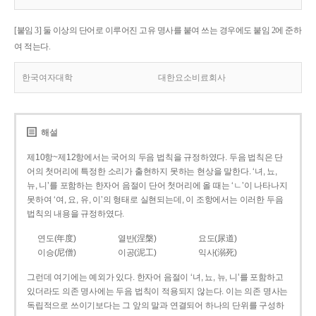
[붙임 3] 둘 이상의 단어로 이루어진 고유 명사를 붙여 쓰는 경우에도 붙임 2에 준하
여 적는다.
한국여자대학
대한요소비료회사
해설
제10항~제12항에서는 국어의 두음 법칙을 규정하였다. 두음 법칙은 단
어의 첫머리에 특정한 소리가 출현하지 못하는 현상을 말한다. ‘녀, 뇨,
뉴, 니’를 포함하는 한자어 음절이 단어 첫머리에 올 때는 ‘ㄴ’이 나타나지
못하여 ‘여, 요, 유, 이’의 형태로 실현되는데, 이 조항에서는 이러한 두음
법칙의 내용을 규정하였다.
연도(年度)
열반(涅槃)
요도(尿道)
이승(尼僧)
이공(泥工)
익사(溺死)
그런데 여기에는 예외가 있다. 한자어 음절이 ‘녀, 뇨, 뉴, 니’를 포함하고
있더라도 의존 명사에는 두음 법칙이 적용되지 않는다. 이는 의존 명사는
독립적으로 쓰이기보다는 그 앞의 말과 연결되어 하나의 단위를 구성하