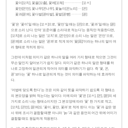
……………
꽃이[꼬치], 꽃을[꼬츨], 꽃에[꼬체]
[꼬ㅊ]
…
꽃만[꼰만], 꽃나무[꼰나무], 꽃놀이[꼰노리]
[꼰]
………
꽃과[꼳꽈], 꽃다발[꼳따발], 꽃밭[꼳빧]
[꼳]
‘꽃’은 ‘꽃이’일 때는 [꼬ㅊ]으로, ‘꽃만’일 때는 [꼰]으로, ‘꽃과’일 때는 [꼳]
으로 소리 난다. 만약 ‘표준어를 소리대로 적는다’는 원칙만 적용한다면,
[꼬치]로 소리 나는 말은 ‘꼬치’로, [꼰만]으로 소리 나는 말은 ‘꼰만’으로,
[꼳꽈]로 소리 나는 말은 ‘꼳꽈’로 적게 되어 ‘꽃[花]’이라는 하나의 말이 여
러 형태로 적히게 된다.
그런데 이처럼 의미가 같은 하나의 말을 여러 가지 형태로 적으면 그것이
무슨 말인지 알아보기가 쉽지 않다. 의미가 같은 하나의 말은 형태를 하
나로 고정하여 일관되게 적어야 의미를 파악하기가 쉽다. 즉 ‘꽃, 꼰,
꼳’보다는 ‘꽃’ 하나로 일관되게 적는 것이 의미를 파악하는 데 효과적이
다.
‘어법에 맞도록 한다’는 것은 이와 같이 뜻을 파악하기 쉽도록 각 형태소
의 본모양을 밝혀 적는다는 말이다. 이에 따라 ‘꽃’은 [꼬ㅊ], [꼰], [꼳]의 세
가지로 소리 나는 형태소이지만 그 본모양에 따라 ‘꽃’ 한 가지로 적고,
[꼬치], [꼰만], [꼳꽈]도 ‘꽃이, 꽃만, 꽃과’로 적게 된다. 이는 ‘꽃’과 같은 명
사 뒤에 조사가 결합할 때뿐 아니라 ‘늙-’과 같은 용언의 어간 뒤에 어미가
결합할 때도 동일하게 적용된다.