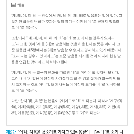
해설
‘계, 례, 몌, 폐, 혜’는 현실에서 [게, 레, 메, 페, 헤]로 발음되는 일이 있다. 그
렇지만 발음이 변화한 것과는 달리 표기는 여전히 ‘ㅖ’로 굳어져 있으므
로 ‘ㅖ’로 적는다.
조항에서 “‘계, 례, 몌, 폐, 혜’의 ‘ㅖ’는 ‘ㅔ’로 소리 나는 경우가 있더라
도”라고 한 것이 ‘례’를 [레]로 발음하는 것을 허용한다는 뜻은 아니다. 표
준 발음법 제5항에서는 [레]로 발음할 수 없다고 명시하고 있기 때문이다.
“소리 나는 경우가 있더라도”는 표준 발음을 제시한 것이 아니라 현실 발
음을 언급한 것이라고 해석해야 한다.
‘계, 몌, 폐, 혜’는 발음의 변화를 따르면 ‘ㅔ’로 적어야 할 것처럼 보인다.
그러나 ‘ㅖ’의 발음이 완전히 사라졌다고 할 수 없고 철자와 발음이 반드
시 일치하는 것도 아니다. 또한 사람들이 여전히 표기를 ‘ㅖ’로 인식하므
로 ‘ㅖ’로 적는다.
다만, 한자 ‘偈, 揭, 憩’는 본음이 [게]이므로 ‘ㅔ’로 적는다. 따라서 ‘게구(偈
句), 게제(偈諦), 게기(揭記), 게방(揭榜), 게양(揭揚), 게재(揭載), 게판(揭
板), 게류(憩流), 게식(憩息), 게휴(憩休)’ 등도 ‘게’로 적는다.
제9항
‘의’나, 자음을 첫소리로 가지고 있는 음절의 ‘ㅢ’는 ‘ㅣ’로 소리 나