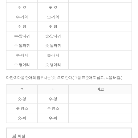
수-컷
숫-것
수-키와
숫-기와
수-탉
숫-닭
수-탕나귀
숫-당나귀
수-톨쩌귀
숫-돌쩌귀
수-퇘지
숫-돼지
수-평아리
숫-병아리
다만 2. 다음 단어의 접두사는 '숫-'으로 한다.(ㄱ을 표준어로 삼고, ㄴ을 버림.)
ㄱ
ㄴ
비고
숫-양
수-양
숫-염소
수-염소
숫-쥐
수-쥐
해설