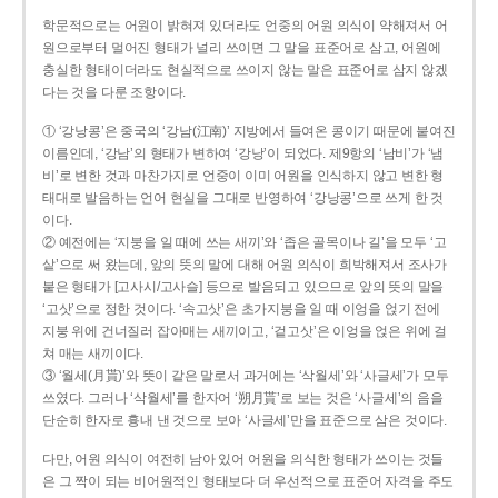
학문적으로는 어원이 밝혀져 있더라도 언중의 어원 의식이 약해져서 어
원으로부터 멀어진 형태가 널리 쓰이면 그 말을 표준어로 삼고, 어원에
충실한 형태이더라도 현실적으로 쓰이지 않는 말은 표준어로 삼지 않겠
다는 것을 다룬 조항이다.
① ‘강낭콩’은 중국의 ‘강남(江南)’ 지방에서 들여온 콩이기 때문에 붙여진
이름인데, ‘강남’의 형태가 변하여 ‘강낭’이 되었다. 제9항의 ‘남비’가 ‘냄
비’로 변한 것과 마찬가지로 언중이 이미 어원을 인식하지 않고 변한 형
태대로 발음하는 언어 현실을 그대로 반영하여 ‘강낭콩’으로 쓰게 한 것
이다.
② 예전에는 ‘지붕을 일 때에 쓰는 새끼’와 ‘좁은 골목이나 길’을 모두 ‘고
샅’으로 써 왔는데, 앞의 뜻의 말에 대해 어원 의식이 희박해져서 조사가
붙은 형태가 [고사시/고사슬] 등으로 발음되고 있으므로 앞의 뜻의 말을
‘고삿’으로 정한 것이다. ‘속고삿’은 초가지붕을 일 때 이엉을 얹기 전에
지붕 위에 건너질러 잡아매는 새끼이고, ‘겉고삿’은 이엉을 얹은 위에 걸
쳐 매는 새끼이다.
③ ‘월세(月貰)’와 뜻이 같은 말로서 과거에는 ‘삭월세’와 ‘사글세’가 모두
쓰였다. 그러나 ‘삭월세’를 한자어 ‘朔月貰’로 보는 것은 ‘사글세’의 음을
단순히 한자로 흉내 낸 것으로 보아 ‘사글세’만을 표준으로 삼은 것이다.
다만, 어원 의식이 여전히 남아 있어 어원을 의식한 형태가 쓰이는 것들
은 그 짝이 되는 비어원적인 형태보다 더 우선적으로 표준어 자격을 주도