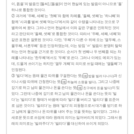
이, 돐을’의 발음인 [돌씨], [돌쓸]이 언어 현실에 있는 발음이 아니므로 ‘돌’
하나로 통합한 것이다.
② 과거에 ‘두째, 세째’는 ‘첫째’와 함께 차례를, ‘둘째, 셋째’는 ‘하나째’와
함께 ‘사과를 벌써 셋째 먹는다’에서와 같이 수량을 나타내는 것으로 구
별하여 써 왔다. 그러나 언어 현실에서 이와 같은 구별은 인위적인 것이
라고 판단되어 ‘둘째, 셋째’로 통합한 것이다. 따라서 ‘두째, 세째, 네째’와
같은 표현은 잘못된 것이다. 다만, ‘두째’가 다른 수 뒤에 오는 ‘열두째, 스
물두째, 서른두째’ 등은 인정하였는데, 이는 받침 ‘ㄹ’ 발음이 분명히 탈락
하는 언어 현실을 근거로 한 것이다. 순서가 첫 번째나 두 번째쯤 되는 차
례를 나타내는 ‘한두째’에서도 ‘두째’로 쓴다. 그러나 이에도 예외가 있는
데, 드물게 쓰이기는 하지만 ‘열두 개째’의 의미로 쓰일 때에는 ‘열둘째’가
인정된다.
③ ‘빌다’에는 원래 물건 따위를 구걸한다는 뜻
과 신
(
밥을 빌러 다니다)
예
이나 사람 따위에 간청한다는 뜻
, 그리고 나중에
(
하늘에 소원을 빌다)
예
갚기로 하고 남의 물건이나 돈을 쓴다는 뜻
이 있
(
친구에게 돈을 빌다)
예
었다. 그런데 나중에 갚기로 하고 남의 물건이나 돈을 쓴다는 뜻의 ‘빌
다’는 ‘빌리다’로 형태가 바뀜에 따라 ‘빌다’를 버리고 ‘빌리다’를 표준어
로 삼은 것이다. ‘빌리다’는 원래 ‘빌다’의 피동형으로서 대가를 받기로 하
고 남에게 물건이나 돈 따위를 내어 주는 것을 뜻하는 말이었다. 그러나
새로운 뜻으로 쓰임에 따라 원래의 의미는 잃어버리게 되었다. 그래서 원
래의 의미로는 ‘빌려주다’가 ‘빌리다’를 대신하여 쓰이게 되었다.