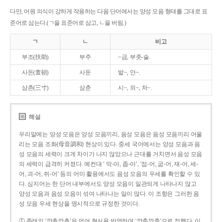
다만, 어원 의식이 강하게 작용하는 다음 단어에서는 양성 모음 형태를 그대로 표
준어로 삼는다.(ㄱ을 표준어로 삼고, ㄴ을 버림.)
ㄱ
ㄴ
비고
부조(扶助)
부주
~금, 부좃-술.
사돈(査頓)
사둔
밭~, 안~.
삼촌(三寸)
삼춘
시~, 외~, 처~.
해설
우리말에는 양성 모음은 양성 모음끼리, 음성 모음은 음성 모음끼리 어울
리는 모음 조화(母音調和) 현상이 있다. 중세 국어에서는 양성 모음과 음
성 모음의 세력이 크게 차이가 나지 않았으나 근대를 거치면서 음성 모음
의 세력이 급격히 커졌다. 예컨대 ‘ 막-아, 좁-아’, ‘접-어, 굽-어, 재-어, 세-
어, 괴-어, 쥐-어’ 등의 어미 활용에서도 음성 모음의 우세를 확인할 수 있
다. 심지어는 한 단어 내부에서도 양성 모음이 일관되게 나타나지 않고
양성 모음과 음성 모음이 섞여 나타나는 일이 많다. 이 조항은 그러한 음
성 모음 우세 현상을 명시적으로 규정한 것이다.
① 종래의 ‘깡총깡총’은 언어 현실을 반영하여 ‘깡충깡충’으로 정했다. 이