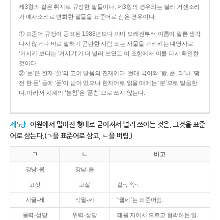
제3항과 같은 취지로 규정한 말들이나, 제3항의 경우와는 달리 거센소리
가 예사소리로 변화한 말들을 표준어로 삼은 경우이다.
① 표준어 규정이 공표된 1988년보다 이미 오래전부터 이름이 얼른 생각
나지 않거나 바로 말하기 곤란한 사람 또는 사물을 가리키는 대명사로
‘거시키’보다는 ‘거시기’가 더 널리 쓰였고 이 조항에서 이를 다시 확인한
것이다.
② ‘푼’은 한자 ‘分’의 고어 발음의 잔재이다. 현대 국어의 ‘할, 푼, 리’나 ‘땡
전 한 푼’ 등에 ‘푼’이 남아 있으나 한자어로 읽을 때에는 ‘분’으로 발음한
다. 따라서 시계의 ‘분침’은 ‘푼침’으로 쓰지 않는다.
제5항
어원에서 멀어진 형태로 굳어져서 널리 쓰이는 것은, 그것을 표준
어로 삼는다.(ㄱ을 표준어로 삼고, ㄴ을 버림.)
ㄱ
ㄴ
비고
강낭-콩
강남-콩
고삿
고샅
겉~, 속~.
사글-세
삭월-세
‘월세’는 표준어임.
울력-성당
위력-성당
떼를 지어서 으르고 협박하는 일.