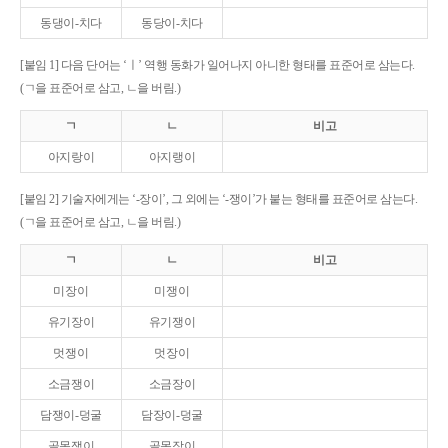
동댕이-치다
동당이-치다
[붙임 1] 다음 단어는 ‘ㅣ’ 역행 동화가 일어나지 아니한 형태를 표준어로 삼는다.
(ㄱ을 표준어로 삼고, ㄴ을 버림.)
ㄱ
ㄴ
비고
아지랑이
아지랭이
[붙임 2] 기술자에게는 ‘-장이’, 그 외에는 ‘-쟁이’가 붙는 형태를 표준어로 삼는다.
(ㄱ을 표준어로 삼고, ㄴ을 버림.)
ㄱ
ㄴ
비고
미장이
미쟁이
유기장이
유기쟁이
멋쟁이
멋장이
소금쟁이
소금장이
담쟁이-덩굴
담장이-덩굴
골목쟁이
골목장이