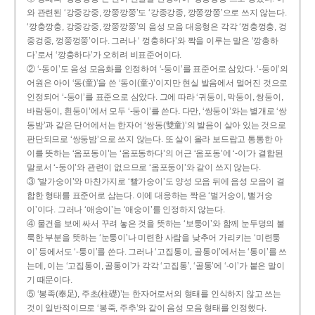
와 관련된 ‘강중강중, 깡쭝깡쭝’도 ‘강종강종, 깡쫑깡쫑’으로 쓰지 않는다.
‘깡충깡충, 강중강중, 깡쭝깡쭝’의 음성 모음 대응형은 각각 ‘껑충껑충, 겅
중겅중, 껑쭝껑쭝’이다. 그러나 ‘ 껑충하다’와 짝을 이루는 말은 ‘깡총하
다’로서 ‘깡충하다’가 오히려 비표준어이다.
② ‘-동이’도 음성 모음화를 인정하여 ‘-둥이’를 표준어로 삼았다. ‘-둥이’의
어원은 아이 ‘동(童)’을 쓴 ‘동이(童-)’이지만 현실 발음에서 멀어진 것으로
인정되어 ‘-둥이’를 표준으로 삼았다. 그에 따라 ‘귀둥이, 막둥이, 쌍둥이,
바람둥이, 흰둥이’에서 모두 ‘-둥이’를 쓴다. 다만, ‘쌍둥이’와는 별개로 ‘쌍
동밤’과 같은 단어에서는 한자어 ‘쌍동(雙童)’의 발음이 살아 있는 것으로
판단되므로 ‘쌍둥밤’으로 쓰지 않는다. 또 살이 올라 보드랍고 통통한 아
이를 뜻하는 ‘옴포동이’는 ‘옴포동하다’의 어근 ‘옴포동’에 ‘-이’가 결합된
말로서 ‘-둥이’와 관련이 없으므로 ‘옴포둥이’와 같이 쓰지 않는다.
③ ‘발가숭이’와 마찬가지로 ‘빨가숭이’도 양성 모음 뒤에 음성 모음이 결
합한 형태를 표준어로 삼는다. 이에 대응하는 짝은 ‘벌거숭이, 뻘거숭
이’이다. 그러나 ‘애송이’는 ‘애숭이’를 인정하지 않는다.
④ 물건을 보에 싸서 꾸려 놓은 것을 뜻하는 ‘보퉁이’와 함께 눈두덩의 불
룩한 부분을 뜻하는 ‘눈퉁이’나 미련한 사람을 낮추어 가리키는 ‘미련퉁
이’ 등에서도 ‘-퉁이’를 쓴다. 그러나 ‘고집통이, 골통이’에서는 ‘통이’를 쓰
는데, 이는 ‘고집통이, 골통이’가 각각 ‘고집통’, ‘골통’에 ‘-이’가 붙은 말이
기 때문이다.
⑤ ‘봉족(奉足), 주초(柱礎)’는 한자어로서의 형태를 인식하지 않고 쓰는
것이 일반적이므로 ‘봉죽, 주추’와 같이 음성 모음 형태를 인정했다.