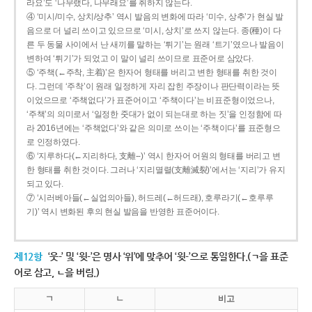
라요’도 ‘나무랬다, 나무래요’를 취하지 않는다.
④ ‘미시/미수, 상치/상추’ 역시 발음의 변화에 따라 ‘미수, 상추’가 현실 발
음으로 더 널리 쓰이고 있으므로 ‘미시, 상치’로 쓰지 않는다. 종(種)이 다
른 두 동물 사이에서 난 새끼를 말하는 ‘튀기’는 원래 ‘트기’였으나 발음이
변하여 ‘튀기’가 되었고 이 말이 널리 쓰이므로 표준어로 삼았다.
⑤ ‘주책(←주착, 主着)’은 한자어 형태를 버리고 변한 형태를 취한 것이
다. 그런데 ‘주착’이 원래 일정하게 자리 잡힌 주장이나 판단력이라는 뜻
이었으므로 ‘주책없다’가 표준어이고 ‘주책이다’는 비표준형이었으나,
‘주책’의 의미로서 ‘일정한 줏대가 없이 되는대로 하는 짓’을 인정함에 따
라 2016년에는 ‘주책없다’와 같은 의미로 쓰이는 ‘주책이다’를 표준형으
로 인정하였다.
⑥ ‘지루하다(←지리하다, 支離--)’ 역시 한자어 어원의 형태를 버리고 변
한 형태를 취한 것이다. 그러나 ‘지리멸렬(支離滅裂)’에서는 ‘지리’가 유지
되고 있다.
⑦ ‘시러베아들(←실업의아들), 허드레(←허드래), 호루라기(←호루루
기)’ 역시 변화된 후의 현실 발음을 반영한 표준어이다.
제12항
‘웃-’ 및 ‘윗-’은 명사 ‘위’에 맞추어 ‘윗-’으로 통일한다.(ㄱ을 표준
어로 삼고, ㄴ을 버림.)
ㄱ
ㄴ
비고