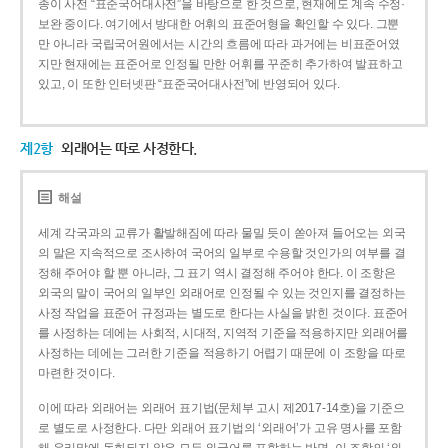
종이 사전 “표준국어대사전”을 바탕으로 한 것으로, 현재에도 계속 수정·
보완 중이다. 여기에서 방대한 어휘의 표준어형을 확인할 수 있다. 그뿐
만 아니라 국립국어원에서는 시간의 흐름에 따라 과거에는 비표준어였
지만 현재에는 표준어로 인정될 만한 어휘를 꾸준히 추가하여 발표하고
있고, 이 또한 인터넷판 “표준국어대사전”에 반영되어 있다.
제2항
외래어는 따로 사정한다.
해설
세계 각국과의 교류가 활발해짐에 따라 물밀 듯이 쏟아져 들어오는 외국
의 말은 지속적으로 조사하여 국어의 일부로 수용할 것인가의 여부를 결
정해 주어야 할 뿐 아니라, 그 표기 역시 결정해 주어야 한다. 이 조항은
외국의 말이 국어의 일부인 외래어로 인정될 수 있는 것인지를 결정하는
사정 작업을 표준어 규정과는 별도로 한다는 사실을 밝힌 것이다. 표준어
를 사정하는 데에는 사회적, 시대적, 지역적 기준을 적용하지만 외래어를
사정하는 데에는 그러한 기준을 적용하기 어렵기 때문에 이 조항을 따로
마련한 것이다.
이에 따라 외래어는 외래어 표기법(문체부 고시 제2017-14호)을 기준으
로 별도로 사정한다. 다만 외래어 표기법의 ‘외래어’가 고유 명사를 포함