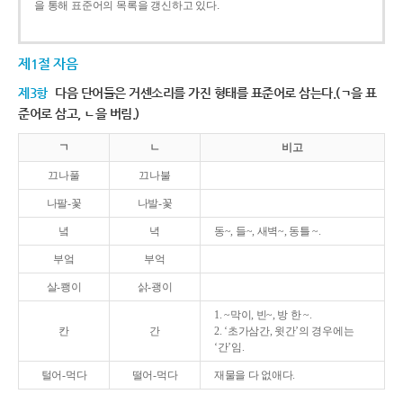
을 통해 표준어의 목록을 갱신하고 있다.
제1절 자음
제3항
다음 단어들은 거센소리를 가진 형태를 표준어로 삼는다.(ㄱ을 표
준어로 삼고, ㄴ을 버림.)
ㄱ
ㄴ
비고
끄나풀
끄나불
나팔-꽃
나발-꽃
녘
녁
동~, 들~, 새벽~, 동틀 ~.
부엌
부억
살-쾡이
삵-괭이
1. ~막이, 빈~, 방 한 ~.
칸
간
2. ‘초가삼간, 윗간’의 경우에는
‘간’임.
털어-먹다
떨어-먹다
재물을 다 없애다.