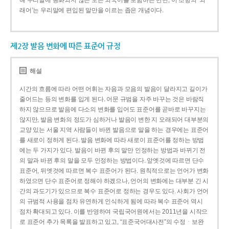
해 우리말에 동화되지 않은 모든 외국어를 포함하는 반면, 이 조항의 ‘외
래어’는 우리말에 편입된 말만을 이르는 좁은 개념이다.
제2장 발음 변화에 따른 표준어 규정
해설
시간의 흐름에 따라 어떤 어휘는 자음과 모음의 발음이 달라지고 길이가
줄어드는 등의 변화를 입게 된다. 어문 규범을 자주 바꾸는 것은 바람직
하지 않으므로 발음에 다소의 변화를 입어도 표준어를 곧바로 바꾸지는
않지만, 발음 변화의 정도가 심하거나 발음이 변한 지 오래되어 대부분의
교양 있는 서울 지역 사람들이 바뀐 발음으로 말을 하는 경우에는 표준어
를 새로이 정하게 된다. 발음 변화에 따라 새로이 표준어를 정하는 방법
에는 두 가지가 있다. 발음이 바뀐 후의 말만 인정하는 방법과 바뀌기 전
의 말과 바뀐 후의 말을 모두 인정하는 방법이다. 앞엣것에 따르면 단수
표준어, 뒤엣것에 따르면 복수 표준어가 된다. 원칙적으로는 언어가 변화
하였으면 단수 표준어로 정해야 하겠으나, 언어의 변화에는 대부분 긴 시
간의 과도기가 있으므로 복수 표준어로 정하는 경우도 있다. 사회가 언어
의 규범적 사용을 점차 유연하게 인식하게 됨에 따라 복수 표준어 역시
점차 확대되고 있다. 이를 반영하여 국립국어원에서는 2011년을 시작으
로 표준어 추가 목록을 발표하고 있고, “표준국어대사전”의 수정ㆍ보완