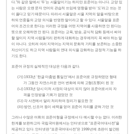
다.”와 같은 말에서 ‘두’는 서울말이기는 하지만 표준어는 아니다. 교양 있
는 사람은 오랜 문자 언어의 관습적 쓰임에 영향을 받아 ‘도’라고 쓰는 것
이 옳다고 믿기 때문이다. 따라서 서울말은 서울 지역의 말을 바탕으로
하되 언중들의 교양 의식을 반영한 말이라고 할 수 있다. 서울말을 표준
어의 조건으로 한다는 이러한 규정을 어떤 지역어를 사용하면 안 된다는
뜻으로 오해하면 안 된다. 표준어는 교육, 방송, 공식적 담화 등에서 써야
할 말이지 지역 사람들끼리 편하게 대화하는 경우에까지 꼭 써야 하는 말
이 아니다. 오히려 여러 지역어는 지역의 문화적 가치를 보존하는 소중한
자산이기도 하고 지역 사람들의 연대 의식을 강화하는 긍정적 기능을 하
기도 한다.
표준어 규정의 실제적인 대상은 다음과 같다.
(가) 1933년 ‘한글 마춤법 통일안’에서 표준어로 규정하였던 형태
가 그동안 자연스러운 언어 변화에 의해 고형(古形)이 된 것
(나) 1933년 당시 미처 사정의 대상이 되지 않아 표준어로서의 자
격을 인정받을 기회가 없었던 것
(다) 각 사전에서 달리 처리하여 정리가 필요한 것
(라) 방언, 신조어 등이 세력을 얻어 표준어 자리를 굳혀 가던 것
그러나 수많은 어휘의 표준어형을 규정에서 다 예시할 수는 없다. 이러한
한계를 보완하고자 국립국어원에서는 인터넷으로 “표준국어대사전”을
제공하고 있다. 인터넷판 “표준국어대사전”은 1999년에 초판이 발간된