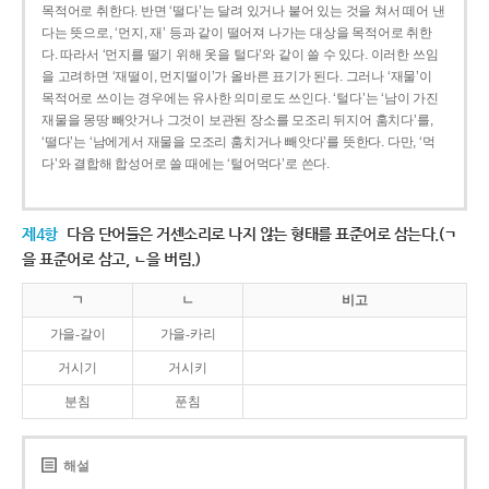
목적어로 취한다. 반면 ‘떨다’는 달려 있거나 붙어 있는 것을 쳐서 떼어 낸
다는 뜻으로, ‘먼지, 재’ 등과 같이 떨어져 나가는 대상을 목적어로 취한
다. 따라서 ‘먼지를 떨기 위해 옷을 털다’와 같이 쓸 수 있다. 이러한 쓰임
을 고려하면 ‘재떨이, 먼지떨이’가 올바른 표기가 된다. 그러나 ‘재물’이
목적어로 쓰이는 경우에는 유사한 의미로도 쓰인다. ‘털다’는 ‘남이 가진
재물을 몽땅 빼앗거나 그것이 보관된 장소를 모조리 뒤지어 훔치다’를,
‘떨다’는 ‘남에게서 재물을 모조리 훔치거나 빼앗다’를 뜻한다. 다만, ‘먹
다’와 결합해 합성어로 쓸 때에는 ‘털어먹다’로 쓴다.
제4항
다음 단어들은 거센소리로 나지 않는 형태를 표준어로 삼는다.(ㄱ
을 표준어로 삼고, ㄴ을 버림.)
ㄱ
ㄴ
비고
가을-갈이
가을-카리
거시기
거시키
분침
푼침
해설