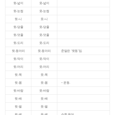
윗-넓이
웃-넓이
윗-눈썹
웃-눈썹
윗-니
웃-니
윗-당줄
웃-당줄
윗-덧줄
웃-덧줄
윗-도리
웃-도리
윗-동아리
웃-동아리
준말은 ‘윗동’임.
윗-막이
웃-막이
윗-머리
웃-머리
윗-목
웃-목
윗-몸
웃-몸
~ 운동.
윗-바람
웃-바람
윗-배
웃-배
윗-벌
웃-벌
윗-변
웃-변
수학 용어.