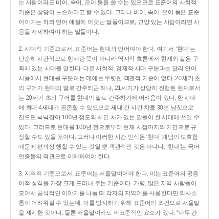
는 사람이라도 비어, 속어, 은어 등을 쓸 수는 있으므로 표준어의 사회적
기준은 상당히 느슨하다고 할 수 있다. 그러나 비어, 속어, 은어 등은 표준
어이기는 하되 언어 예절에 어긋난 말들이므로, 교양 있는 사람이라면 사
용을 자제하여야 하는 말들이다.
2. 시대적 기준으로서, 표준어는 현대의 언어여야 한다. 여기서 ‘현대’는
단순히 시간적으로 현재란 뜻이 아니라 역사적 흐름에서 현재와 같은 구
획에 있는 시대를 말한다. 다른 사회적, 경제적 시대 구분과는 달리 언어
사용에서 현대를 구분하는 데에는 뚜렷한 객관적 기준이 없다. 20세기 초
의 구어가 현대의 말로 간주되곤 하나, 21세기가 상당히 진행된 현재로서
는 20세기 초의 구어를 현대의 말로 간주하기에 어려움이 있다. 한 시대
에 최대 4세대가 공존할 수 있으므로 세대 간 시간 차를 30년 남짓으로
잡으면 넉넉잡아 100년 정도의 시간 차가 있는 말들이 한 시대에 쓰일 수
있다. 그러므로 현대를 100년 전으로부터 현재 시점까지의 기간으로 규
정할 수도 있을 것이다. 그러나 이러한 시간 인식은 ‘현대’ 개념의 모호함
때문에 편의상 행할 수 있는 것일 뿐 객관적인 것은 아니다. ‘현대’는 국어
언중들의 직관으로 이해하여야 한다.
3. 지역적 기준으로서, 표준어는 서울말이어야 한다. 이는 표준어의 공용
어적 성격을 가장 크게 드러내 주는 기준이다. 가령, 많은 지역 사람들이
모여서 공식적인 이야기를 나눌 때 각자의 지역어를 사용한다면 의사소
통이 어려워질 수 있는데, 이를 방지하기 위해 표준어의 조건으로 서울말
을 제시한 것이다. 물론 서울말이라도 비표준적인 요소가 있다. “나두 간