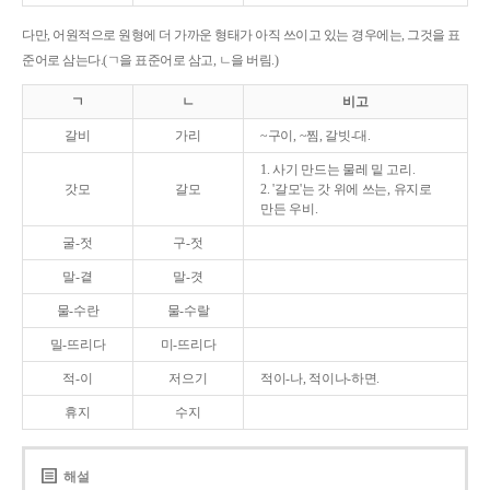
다만, 어원적으로 원형에 더 가까운 형태가 아직 쓰이고 있는 경우에는, 그것을 표
준어로 삼는다.(ㄱ을 표준어로 삼고, ㄴ을 버림.)
ㄱ
ㄴ
비고
갈비
가리
~구이, ~찜, 갈빗-대.
1. 사기 만드는 물레 밑 고리.
갓모
갈모
2. '갈모'는 갓 위에 쓰는, 유지로
만든 우비.
굴-젓
구-젓
말-곁
말-겻
물-수란
물-수랄
밀-뜨리다
미-뜨리다
적-이
저으기
적이-나, 적이나-하면.
휴지
수지
해설