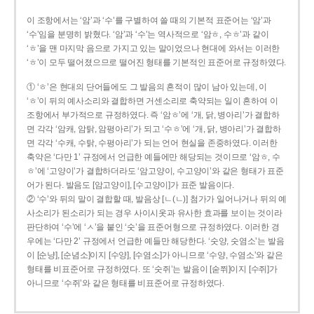
이 조항에서는 ‘암’과 ‘수’를 구별하여 쓸 때의 기본적 표준어는 ‘암’과
‘수’임을 분명히 밝혔다. ‘암’과 ‘수’는 역사적으로 ‘암ㅎ, 수ㅎ’과 같이
‘ㅎ’을 맨 마지막 음으로 가지고 있는 말이었으나 현대에 와서는 이러한
‘ㅎ’이 모두 떨어졌으므로 떨어진 형태를 기본적인 표준어로 규정하였다.
① ‘ㅎ’은 현대의 단어들에도 그 발음의 흔적이 많이 남아 있는데, 이
‘ㅎ’이 뒤의 예사소리와 결합하면 거센소리로 축약되는 일이 흔하여 이
조항에서 부가적으로 규정하였다. 즉 ‘암ㅎ’에 ‘개, 닭, 병아리’가 결합하
면 각각 ‘암캐, 암탉, 암평아리’가 되고 ‘수ㅎ’에 ‘개, 닭, 병아리’가 결합하
면 각각 ‘수캐, 수탉, 수평아리’가 되는 언어 현실을 존중하였다. 이러한
축약은 ‘다만 1’ 규정에서 언급한 예들에만 해당되는 것이므로 ‘암ㅎ, 수
ㅎ’에 ‘고양이’가 결합하더라도 ‘암고양이, 수고양이’와 같은 형태가 표준
어가 된다. 발음도 [암고양이], [수고양이]가 표준 발음이다.
② ‘수’와 뒤의 말이 결합할 때, 발음상 [ㄴ(ㄴ)] 첨가가 일어나거나 뒤의 예
사소리가 된소리가 되는 경우 사이시옷과 유사한 효과를 보이는 것이라
판단하여 ‘수’에 ‘ㅅ’을 붙인 ‘숫’을 표준어형으로 규정하였다. 이러한 경
우에는 ‘다만 2’ 규정에서 언급한 예들만 해당한다. ‘숫양, 숫염소’는 발음
이 [순냥], [순념소]이지 [수양], [수염소]가 아니므로 ‘수양, 수염소’와 같은
형태를 비표준어로 규정하였다. 또 ‘숫쥐’는 발음이 [숟쮜]이지 [수쥐]가
아니므로 ‘수쥐’와 같은 형태를 비표준어로 규정하였다.