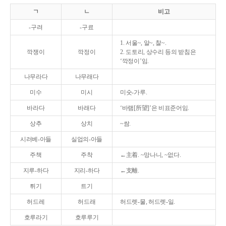
ㄱ
ㄴ
비고
-구려
-구료
1. 서울~, 알~, 찰~.
깍쟁이
깍정이
2. 도토리, 상수리 등의 받침은
‘깍정이’임.
나무라다
나무래다
미수
미시
미숫-가루.
바라다
바래다
‘바램[所望]’은 비표준어임.
상추
상치
~쌈.
시러베-아들
실업의-아들
주책
주착
←主着. ~망나니, ~없다.
지루-하다
지리-하다
←支離.
튀기
트기
허드레
허드래
허드렛-물, 허드렛-일.
호루라기
호루루기