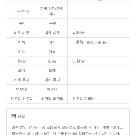
괴퍅-하다/괴팩-
괴팍-하다
하다
-구먼
-구면
미루-나무
미류-나무
←美柳~.
미륵
미력
←彌勒. ~보살, ~불, 돌~.
여느
여늬
온-달
왼-달
만 한 달.
으레
으례
케케-묵다
켸켸-묵다
허우대
허위대
허우적-허우적
허위적-허위적
허우적-거리다.
해설
일부 방언에서는 이중 모음을 단모음으로 발음한다. 가령 ‘벼’를 [베]라고
발음하는 일이 있다. 또한 ‘사과’를 [사가]로 발음하는 것과 같이 ‘ㅚ, ㅟ,