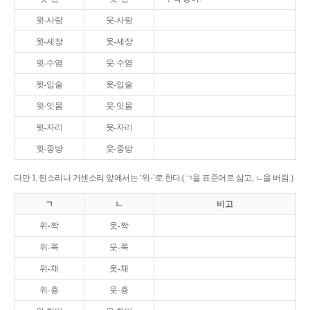
윗-사랑
웃-사랑
윗-세장
웃-세장
윗-수염
웃-수염
윗-입술
웃-입술
윗-잇몸
웃-잇몸
윗-자리
웃-자리
윗-중방
웃-중방
다만 1. 된소리나 거센소리 앞에서는 ‘위-’로 한다.(ㄱ을 표준어로 삼고, ㄴ을 버림.)
ㄱ
ㄴ
비고
위-짝
웃-짝
위-쪽
웃-쪽
위-채
웃-채
위-층
웃-층