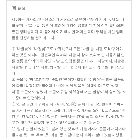
해설
제3항은 예사소리나 된소리가 거센소리로 변한 경우의 예이다. 사실 ‘나
팔꽃’이나 ‘끄나풀’ 등은 이 표준어 규정이 공표되기 전에 이미 일반화되
었던 형태들이다. 이 점에서 여기 예시한 어휘는 이미 뿌리를 내린 형태
들을 인정하는 성격이 크다.
① ‘나발꽃’이 ‘나팔꽃’으로 바뀌었으나 모든 ‘나발’을 ‘나팔’로 바꾸어야
하는 것은 아니다. 일반적인 의미의 ‘나팔’과 함께 놋쇠로 긴 대롱처럼 만
든 전통 관악기의 하나인 ‘나발’도 인정될 뿐만 아니라 ‘나팔바지, 나팔관,
나팔벌레’ 등과 ‘개나발, 병나발’ 등의 합성어에서도 각각 구별되어 쓰인
다.
② 동물 ‘삵’과 ‘고양이’의 준말인 ‘괭이’가 결합한 ‘삵괭이’는 표준 발음법
에 따라 [삭꽹이]가 되어야 하는데, 실제 발음은 [살쾡이]이므로 ‘살쾡
이’를 표준어로 삼았다. 표준어 규정 제26항에서는 ‘살쾡이’와 함께 ‘삵’도
표준어로 인정하였다.
③ ‘칸’은 공간의 구획을 나타내며, ‘간(間)’은 이미 굳어진 한자어 속에서
쓰이거나 공간으로서의 장소를 가리키는 접미사로 쓰인다. 그러므로 ‘위
칸, 한 칸 벌리다, 비어 있는 칸’ 등에서는 ‘칸’을 쓰고 ‘초가삼간, 뒷간, 마
구간, 방앗간, 외양간, 푸줏간, 헛간’ 등에서는 ‘간’을 쓴다.
④ ‘털다’는 달려 있는 것, 붙어 있는 것 따위가 떨어지게 흔들거나 치거나
한다는 뜻으로, 주로 ‘옷, 이불’ 등과 같이 먼지 따위가 붙어 있는 대상을