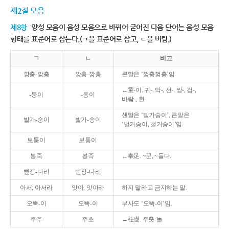
제2절 모음
제8항
양성 모음이 음성 모음으로 바뀌어 굳어진 다음 단어는 음성 모음
형태를 표준어로 삼는다.(ㄱ을 표준어로 삼고, ㄴ을 버림.)
ㄱ
ㄴ
비고
깡충-깡충
깡총-깡총
큰말은 ‘껑충껑충’임.
←童-이. 귀-, 막-, 선-, 쌍-, 검-,
-둥이
-동이
바람-, 흰-.
센말은 ‘빨가숭이’, 큰말은
발가-숭이
발가-송이
‘벌거숭이, 뻘거숭이’임.
보퉁이
보통이
봉죽
봉족
←奉足. ~꾼, ~들다.
뻗정-다리
뻗장-다리
아서, 아서라
앗아, 앗아라
하지 말라고 금지하는 말.
오뚝-이
오똑-이
부사도 ‘오뚝-이’임.
주추
주초
←柱礎. 주춧-돌.