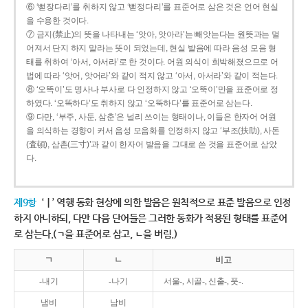
⑥ ‘뻗장다리’를 취하지 않고 ‘뻗정다리’를 표준어로 삼은 것은 언어 현실
을 수용한 것이다.
⑦ 금지(禁止)의 뜻을 나타내는 ‘앗아, 앗아라’는 빼앗는다는 원뜻과는 멀
어져서 단지 하지 말라는 뜻이 되었는데, 현실 발음에 따라 음성 모음 형
태를 취하여 ‘아서, 아서라’로 한 것이다. 어원 의식이 희박해졌으므로 어
법에 따라 ‘앗어, 앗어라’와 같이 적지 않고 ‘아서, 아서라’와 같이 적는다.
⑧ ‘오똑이’도 명사나 부사로 다 인정하지 않고 ‘오뚝이’만을 표준어로 정
하였다. ‘오똑하다’도 취하지 않고 ‘오뚝하다’를 표준어로 삼는다.
⑨ 다만, ‘부주, 사둔, 삼춘’은 널리 쓰이는 형태이나, 이들은 한자어 어원
을 의식하는 경향이 커서 음성 모음화를 인정하지 않고 ‘부조(扶助), 사돈
(査頓), 삼촌(三寸)’과 같이 한자어 발음을 그대로 쓴 것을 표준어로 삼았
다.
제9항
‘ㅣ’ 역행 동화 현상에 의한 발음은 원칙적으로 표준 발음으로 인정
하지 아니하되, 다만 다음 단어들은 그러한 동화가 적용된 형태를 표준어
로 삼는다.(ㄱ을 표준어로 삼고, ㄴ을 버림.)
ㄱ
ㄴ
비고
-내기
-나기
서울-, 시골-, 신출-, 풋-.
냄비
남비