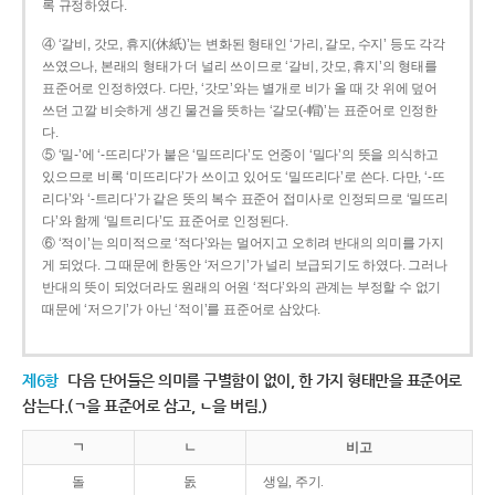
록 규정하였다.
④ ‘갈비, 갓모, 휴지(休紙)’는 변화된 형태인 ‘가리, 갈모, 수지’ 등도 각각
쓰였으나, 본래의 형태가 더 널리 쓰이므로 ‘갈비, 갓모, 휴지’의 형태를
표준어로 인정하였다. 다만, ‘갓모’와는 별개로 비가 올 때 갓 위에 덮어
쓰던 고깔 비슷하게 생긴 물건을 뜻하는 ‘갈모(-帽)’는 표준어로 인정한
다.
⑤ ‘밀-’에 ‘-뜨리다’가 붙은 ‘밀뜨리다’도 언중이 ‘밀다’의 뜻을 의식하고
있으므로 비록 ‘미뜨리다’가 쓰이고 있어도 ‘밀뜨리다’로 쓴다. 다만, ‘-뜨
리다’와 ‘-트리다’가 같은 뜻의 복수 표준어 접미사로 인정되므로 ‘밀뜨리
다’와 함께 ‘밀트리다’도 표준어로 인정된다.
⑥ ‘적이’는 의미적으로 ‘적다’와는 멀어지고 오히려 반대의 의미를 가지
게 되었다. 그 때문에 한동안 ‘저으기’가 널리 보급되기도 하였다. 그러나
반대의 뜻이 되었더라도 원래의 어원 ‘적다’와의 관계는 부정할 수 없기
때문에 ‘저으기’가 아닌 ‘적이’를 표준어로 삼았다.
제6항
다음 단어들은 의미를 구별함이 없이, 한 가지 형태만을 표준어로
삼는다.(ㄱ을 표준어로 삼고, ㄴ을 버림.)
ㄱ
ㄴ
비고
돌
돐
생일, 주기.