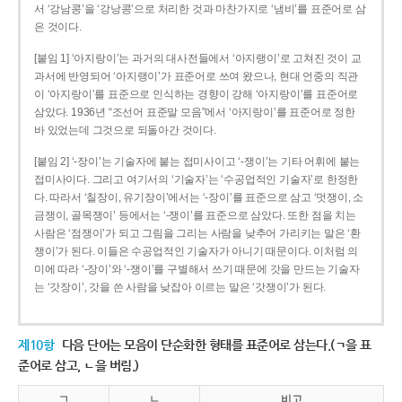
서 ‘강남콩’을 ‘강낭콩’으로 처리한 것과 마찬가지로 ‘냄비’를 표준어로 삼
은 것이다.
[붙임 1] ‘아지랑이’는 과거의 대사전들에서 ‘아지랭이’로 고쳐진 것이 교
과서에 반영되어 ‘아지랭이’가 표준어로 쓰여 왔으나, 현대 언중의 직관
이 ‘아지랑이’를 표준으로 인식하는 경향이 강해 ‘아지랑이’를 표준어로
삼았다. 1936년 “조선어 표준말 모음”에서 ‘아지랑이’를 표준어로 정한
바 있었는데 그것으로 되돌아간 것이다.
[붙임 2] ‘-장이’는 기술자에 붙는 접미사이고 ‘-쟁이’는 기타 어휘에 붙는
접미사이다. 그리고 여기서의 ‘기술자’는 ‘수공업적인 기술자’로 한정한
다. 따라서 ‘칠장이, 유기장이’에서는 ‘-장이’를 표준으로 삼고 ‘멋쟁이, 소
금쟁이, 골목쟁이’ 등에서는 ‘-쟁이’를 표준으로 삼았다. 또한 점을 치는
사람은 ‘점쟁이’가 되고 그림을 그리는 사람을 낮추어 가리키는 말은 ‘환
쟁이’가 된다. 이들은 수공업적인 기술자가 아니기 때문이다. 이처럼 의
미에 따라 ‘-장이’와 ‘-쟁이’를 구별해서 쓰기 때문에 갓을 만드는 기술자
는 ‘갓장이’, 갓을 쓴 사람을 낮잡아 이르는 말은 ‘갓쟁이’가 된다.
제10항
다음 단어는 모음이 단순화한 형태를 표준어로 삼는다.(ㄱ을 표
준어로 삼고, ㄴ을 버림.)
ㄱ
ㄴ
비고