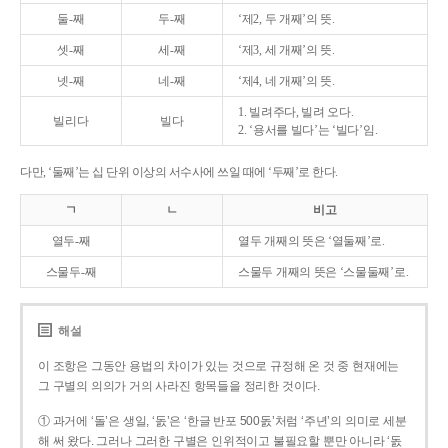
둘-째
두-째
‘제2, 두 개째’의 뜻.
셋-째
세-째
‘제3, 세 개째’의 뜻.
넷-째
네-째
‘제4, 네 개째’의 뜻.
1. 빌려주다, 빌려 오다.
빌리다
빌다
2. ‘용서를 빌다’는 ‘빌다’임.
다만, ‘둘째’는 십 단위 이상의 서수사에 쓰일 때에 ‘두째’로 한다.
ㄱ
ㄴ
비고
열두-째
열두 개째의 뜻은 ‘열둘째’로.
스물두-째
스물두 개째의 뜻은 ‘스물둘째’로.
해설
이 조항은 그동안 용법의 차이가 있는 것으로 규정해 온 것 중 현재에는
그 구별의 의의가 거의 사라진 항목들을 정리한 것이다.
① 과거에 ‘돌’은 생일, ‘돐’은 ‘한글 반포 500돐’처럼 ‘주년’의 의미로 세분
해 써 왔다. 그러나 그러한 구별은 인위적이고 불필요할 뿐만 아니라 ‘돐