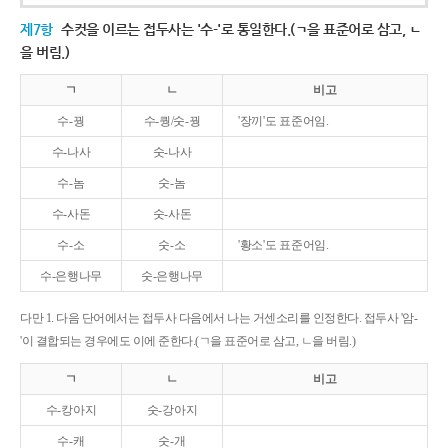
제7항
수컷을 이르는 접두사는 '수-'로 통일한다.(ㄱ을 표준어로 삼고, ㄴ
을 버림.)
ㄱ
ㄴ
비고
수-꿩
수-퀑/숫-꿩
'장끼'도 표준어임.
수-나사
숫-나사
수-놈
숫-놈
수-사돈
숫-사돈
수-소
숫-소
'황소'도 표준어임.
수-은행나무
숫-은행나무
다만 1. 다음 단어에서는 접두사 다음에서 나는 거센소리를 인정한다. 접두사 '암-
'이 결합되는 경우에도 이에 준한다.(ㄱ을 표준어로 삼고, ㄴ을 버림.)
ㄱ
ㄴ
비고
수-캉아지
숫-강아지
수-캐
숫-개