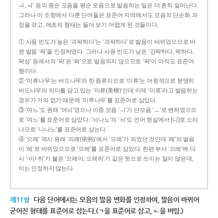
ㅘ, ㅝ’ 등의 원순 모음을 평순 모음으로 발음하는 일은 더 흔히 일어난다.
그러나 이 조항에서 다룬 단어들은 표준어 지역에서도 모음의 단순화 과
정을 겪고, 애초의 형태는 들어 보기 어렵게 된 것들이다.
① 사용 빈도가 높은 ‘괴퍅하다’는 ‘괴팍하다’로 발음이 바뀌었으므로 바
뀐 발음 ‘팍’을 인정하였다. 그러나 사용 빈도가 낮은 ‘강퍅하다, 퍅하다,
퍅성’ 등에서의 ‘퍅’은 ‘팍’으로 발음되지 않으므로 ‘퍅’이 아직도 표준어
형이다.
② ‘미류나무’는 버드나무의 한 종류이므로 ‘미류’는 어원적으로 분명히
버드나무의 의미를 담고 있는 ‘미류(美柳)’인데 이제 ‘미류’라고 발음하는
경우가 거의 없기 때문에 ‘미루나무’를 표준어로 삼았다.
③ ‘여느’도 원래 ‘여늬’였으나 이중 모음 ‘ㅢ’가 단모음 ‘ㅡ’로 변하였으므
로 ‘여느’를 표준어로 삼았다. ‘늬나노’의 ‘늬’도 언어 현실에서 [니]로 소리
나므로 ‘니나노’를 표준어로 삼는다.
④ ‘으례’ 역시 원래 ‘의례(依例)’에서 ‘으례’가 되었던 것인데 ‘례’의 발음
이 ‘레’로 바뀌었으므로 ‘으레’를 표준어로 삼았다. 한편 부사 ‘으레’에 다
시 ‘-이/-히’가 붙은 ‘으레이, 으레히’가 같은 뜻으로 쓰이는 일이 많은데,
이는 인정하지 않는다.
제11항
다음 단어에서는 모음의 발음 변화를 인정하여, 발음이 바뀌어
굳어진 형태를 표준어로 삼는다.(ㄱ을 표준어로 삼고, ㄴ을 버림.)