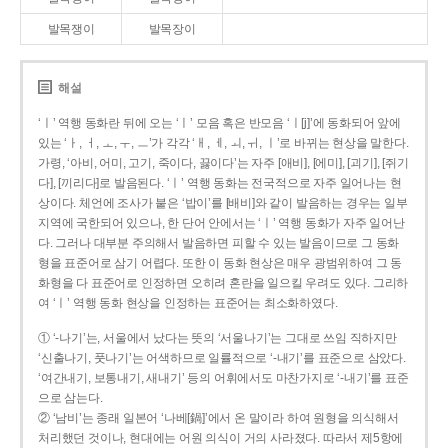
발목쟁이
발목장이
해설
‘ㅣ’ 역행 동화란 뒤에 오는 ‘ㅣ’ 모음 혹은 반모음 ‘ㅣ[j]’에 동화되어 앞에
있는 ‘ㅏ, ㅓ, ㅗ, ㅜ, ㅡ’가 각각 ‘ㅐ, ㅔ, ㅚ, ㅟ, ㅣ’로 바뀌는 현상을 말한다.
가령, ‘아비, 어미, 고기, 죽이다, 끓이다’는 자주 [애비], [에미], [괴기], [쥐기
다], [끼리다]로 발음된다. ‘ㅣ’ 역행 동화는 전국적으로 자주 일어나는 현
상이다. 체언에 조사가 붙은 ‘밥이’를 [배비]와 같이 발음하는 경우는 일부
지역에 국한되어 있으나, 한 단어 안에서는 ‘ㅣ’ 역행 동화가 자주 일어난
다. 그러나 대부분 주의해서 발음하면 피할 수 있는 발음이므로 그 동화
형을 표준어로 삼기 어렵다. 또한 이 동화 현상은 매우 광범위하여 그 동
화형을 다 표준어로 인정하면 오히려 혼란을 일으킬 우려도 있다. 그리하
여 ‘ㅣ’ 역행 동화 현상을 인정하는 표준어는 최소화하였다.
① ‘-나기’는, 서울에서 났다는 뜻의 ‘서울나기’는 그대로 쓰임 직하지만
‘신출나기, 풋나기’는 어색하므로 일률적으로 ‘-내기’를 표준으로 삼았다.
‘여간내기, 보통내기, 새내기’ 등의 어휘에서도 마찬가지로 ‘-내기’를 표준
으로 삼는다.
② ‘남비’는 종래 일본어 ‘나베[鍋]’에서 온 말이라 하여 원형을 의식해서
처리했던 것이나, 현대에는 어원 의식이 거의 사라졌다. 따라서 제5항에