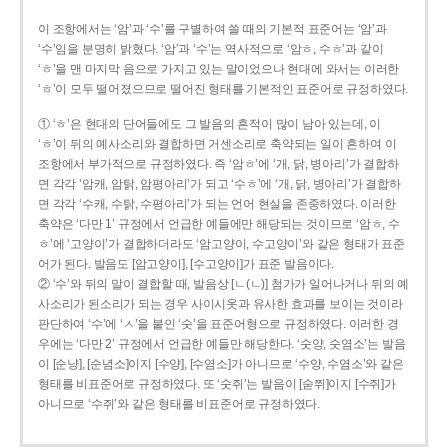
이 조항에서는 ‘암’과 ‘수’를 구별하여 쓸 때의 기본적 표준어는 ‘암’과
‘수’임을 분명히 밝혔다. ‘암’과 ‘수’는 역사적으로 ‘암ㅎ, 수ㅎ’과 같이
‘ㅎ’을 맨 마지막 음으로 가지고 있는 말이었으나 현대에 와서는 이러한
‘ㅎ’이 모두 떨어졌으므로 떨어진 형태를 기본적인 표준어로 규정하였다.
① ‘ㅎ’은 현대의 단어들에도 그 발음의 흔적이 많이 남아 있는데, 이
‘ㅎ’이 뒤의 예사소리와 결합하면 거센소리로 축약되는 일이 흔하여 이
조항에서 부가적으로 규정하였다. 즉 ‘암ㅎ’에 ‘개, 닭, 병아리’가 결합하
면 각각 ‘암캐, 암탉, 암평아리’가 되고 ‘수ㅎ’에 ‘개, 닭, 병아리’가 결합하
면 각각 ‘수캐, 수탉, 수평아리’가 되는 언어 현실을 존중하였다. 이러한
축약은 ‘다만 1’ 규정에서 언급한 예들에만 해당되는 것이므로 ‘암ㅎ, 수
ㅎ’에 ‘고양이’가 결합하더라도 ‘암고양이, 수고양이’와 같은 형태가 표준
어가 된다. 발음도 [암고양이], [수고양이]가 표준 발음이다.
② ‘수’와 뒤의 말이 결합할 때, 발음상 [ㄴ(ㄴ)] 첨가가 일어나거나 뒤의 예
사소리가 된소리가 되는 경우 사이시옷과 유사한 효과를 보이는 것이라
판단하여 ‘수’에 ‘ㅅ’을 붙인 ‘숫’을 표준어형으로 규정하였다. 이러한 경
우에는 ‘다만 2’ 규정에서 언급한 예들만 해당한다. ‘숫양, 숫염소’는 발음
이 [순냥], [순념소]이지 [수양], [수염소]가 아니므로 ‘수양, 수염소’와 같은
형태를 비표준어로 규정하였다. 또 ‘숫쥐’는 발음이 [숟쮜]이지 [수쥐]가
아니므로 ‘수쥐’와 같은 형태를 비표준어로 규정하였다.