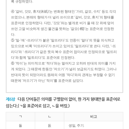
록 규정하였다.
④ ‘갈비, 갓모, 휴지(休紙)’는 변화된 형태인 ‘가리, 갈모, 수지’ 등도 각각
쓰였으나, 본래의 형태가 더 널리 쓰이므로 ‘갈비, 갓모, 휴지’의 형태를
표준어로 인정하였다. 다만, ‘갓모’와는 별개로 비가 올 때 갓 위에 덮어
쓰던 고깔 비슷하게 생긴 물건을 뜻하는 ‘갈모(-帽)’는 표준어로 인정한
다.
⑤ ‘밀-’에 ‘-뜨리다’가 붙은 ‘밀뜨리다’도 언중이 ‘밀다’의 뜻을 의식하고
있으므로 비록 ‘미뜨리다’가 쓰이고 있어도 ‘밀뜨리다’로 쓴다. 다만, ‘-뜨
리다’와 ‘-트리다’가 같은 뜻의 복수 표준어 접미사로 인정되므로 ‘밀뜨리
다’와 함께 ‘밀트리다’도 표준어로 인정된다.
⑥ ‘적이’는 의미적으로 ‘적다’와는 멀어지고 오히려 반대의 의미를 가지
게 되었다. 그 때문에 한동안 ‘저으기’가 널리 보급되기도 하였다. 그러나
반대의 뜻이 되었더라도 원래의 어원 ‘적다’와의 관계는 부정할 수 없기
때문에 ‘저으기’가 아닌 ‘적이’를 표준어로 삼았다.
제6항
다음 단어들은 의미를 구별함이 없이, 한 가지 형태만을 표준어로
삼는다.(ㄱ을 표준어로 삼고, ㄴ을 버림.)
ㄱ
ㄴ
비고
돌
돐
생일, 주기.