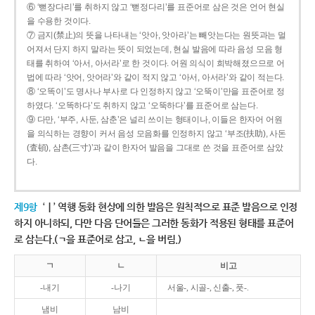
⑥ ‘뻗장다리’를 취하지 않고 ‘뻗정다리’를 표준어로 삼은 것은 언어 현실
을 수용한 것이다.
⑦ 금지(禁止)의 뜻을 나타내는 ‘앗아, 앗아라’는 빼앗는다는 원뜻과는 멀
어져서 단지 하지 말라는 뜻이 되었는데, 현실 발음에 따라 음성 모음 형
태를 취하여 ‘아서, 아서라’로 한 것이다. 어원 의식이 희박해졌으므로 어
법에 따라 ‘앗어, 앗어라’와 같이 적지 않고 ‘아서, 아서라’와 같이 적는다.
⑧ ‘오똑이’도 명사나 부사로 다 인정하지 않고 ‘오뚝이’만을 표준어로 정
하였다. ‘오똑하다’도 취하지 않고 ‘오뚝하다’를 표준어로 삼는다.
⑨ 다만, ‘부주, 사둔, 삼춘’은 널리 쓰이는 형태이나, 이들은 한자어 어원
을 의식하는 경향이 커서 음성 모음화를 인정하지 않고 ‘부조(扶助), 사돈
(査頓), 삼촌(三寸)’과 같이 한자어 발음을 그대로 쓴 것을 표준어로 삼았
다.
제9항
‘ㅣ’ 역행 동화 현상에 의한 발음은 원칙적으로 표준 발음으로 인정
하지 아니하되, 다만 다음 단어들은 그러한 동화가 적용된 형태를 표준어
로 삼는다.(ㄱ을 표준어로 삼고, ㄴ을 버림.)
ㄱ
ㄴ
비고
-내기
-나기
서울-, 시골-, 신출-, 풋-.
냄비
남비