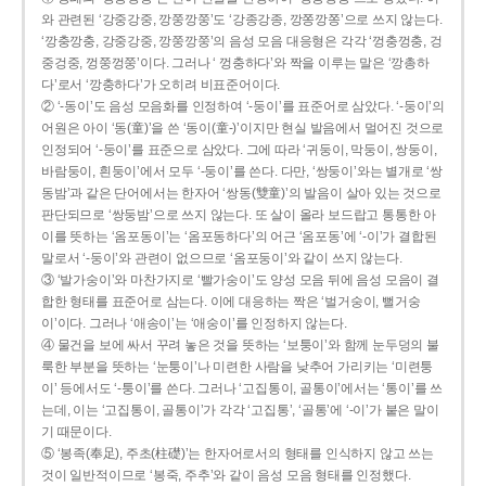
와 관련된 ‘강중강중, 깡쭝깡쭝’도 ‘강종강종, 깡쫑깡쫑’으로 쓰지 않는다.
‘깡충깡충, 강중강중, 깡쭝깡쭝’의 음성 모음 대응형은 각각 ‘껑충껑충, 겅
중겅중, 껑쭝껑쭝’이다. 그러나 ‘ 껑충하다’와 짝을 이루는 말은 ‘깡총하
다’로서 ‘깡충하다’가 오히려 비표준어이다.
② ‘-동이’도 음성 모음화를 인정하여 ‘-둥이’를 표준어로 삼았다. ‘-둥이’의
어원은 아이 ‘동(童)’을 쓴 ‘동이(童-)’이지만 현실 발음에서 멀어진 것으로
인정되어 ‘-둥이’를 표준으로 삼았다. 그에 따라 ‘귀둥이, 막둥이, 쌍둥이,
바람둥이, 흰둥이’에서 모두 ‘-둥이’를 쓴다. 다만, ‘쌍둥이’와는 별개로 ‘쌍
동밤’과 같은 단어에서는 한자어 ‘쌍동(雙童)’의 발음이 살아 있는 것으로
판단되므로 ‘쌍둥밤’으로 쓰지 않는다. 또 살이 올라 보드랍고 통통한 아
이를 뜻하는 ‘옴포동이’는 ‘옴포동하다’의 어근 ‘옴포동’에 ‘-이’가 결합된
말로서 ‘-둥이’와 관련이 없으므로 ‘옴포둥이’와 같이 쓰지 않는다.
③ ‘발가숭이’와 마찬가지로 ‘빨가숭이’도 양성 모음 뒤에 음성 모음이 결
합한 형태를 표준어로 삼는다. 이에 대응하는 짝은 ‘벌거숭이, 뻘거숭
이’이다. 그러나 ‘애송이’는 ‘애숭이’를 인정하지 않는다.
④ 물건을 보에 싸서 꾸려 놓은 것을 뜻하는 ‘보퉁이’와 함께 눈두덩의 불
룩한 부분을 뜻하는 ‘눈퉁이’나 미련한 사람을 낮추어 가리키는 ‘미련퉁
이’ 등에서도 ‘-퉁이’를 쓴다. 그러나 ‘고집통이, 골통이’에서는 ‘통이’를 쓰
는데, 이는 ‘고집통이, 골통이’가 각각 ‘고집통’, ‘골통’에 ‘-이’가 붙은 말이
기 때문이다.
⑤ ‘봉족(奉足), 주초(柱礎)’는 한자어로서의 형태를 인식하지 않고 쓰는
것이 일반적이므로 ‘봉죽, 주추’와 같이 음성 모음 형태를 인정했다.