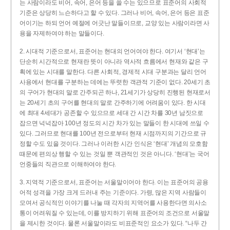
는 사람이라도 비어, 속어, 은어 등을 쓸 수는 있으므로 표준어의 사회적
기준은 상당히 느슨하다고 할 수 있다. 그러나 비어, 속어, 은어 등은 표준
어이기는 하되 언어 예절에 어긋난 말들이므로, 교양 있는 사람이라면 사
용을 자제하여야 하는 말들이다.
2. 시대적 기준으로서, 표준어는 현대의 언어여야 한다. 여기서 ‘현대’는
단순히 시간적으로 현재란 뜻이 아니라 역사적 흐름에서 현재와 같은 구
획에 있는 시대를 말한다. 다른 사회적, 경제적 시대 구분과는 달리 언어
사용에서 현대를 구분하는 데에는 뚜렷한 객관적 기준이 없다. 20세기 초
의 구어가 현대의 말로 간주되곤 하나, 21세기가 상당히 진행된 현재로서
는 20세기 초의 구어를 현대의 말로 간주하기에 어려움이 있다. 한 시대
에 최대 4세대가 공존할 수 있으므로 세대 간 시간 차를 30년 남짓으로
잡으면 넉넉잡아 100년 정도의 시간 차가 있는 말들이 한 시대에 쓰일 수
있다. 그러므로 현대를 100년 전으로부터 현재 시점까지의 기간으로 규
정할 수도 있을 것이다. 그러나 이러한 시간 인식은 ‘현대’ 개념의 모호함
때문에 편의상 행할 수 있는 것일 뿐 객관적인 것은 아니다. ‘현대’는 국어
언중들의 직관으로 이해하여야 한다.
3. 지역적 기준으로서, 표준어는 서울말이어야 한다. 이는 표준어의 공용
어적 성격을 가장 크게 드러내 주는 기준이다. 가령, 많은 지역 사람들이
모여서 공식적인 이야기를 나눌 때 각자의 지역어를 사용한다면 의사소
통이 어려워질 수 있는데, 이를 방지하기 위해 표준어의 조건으로 서울말
을 제시한 것이다. 물론 서울말이라도 비표준적인 요소가 있다. “나두 간