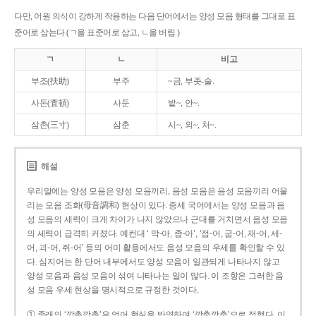
다만, 어원 의식이 강하게 작용하는 다음 단어에서는 양성 모음 형태를 그대로 표
준어로 삼는다.(ㄱ을 표준어로 삼고, ㄴ을 버림.)
ㄱ
ㄴ
비고
부조(扶助)
부주
~금, 부좃-술.
사돈(査頓)
사둔
밭~, 안~.
삼촌(三寸)
삼춘
시~, 외~, 처~.
해설
우리말에는 양성 모음은 양성 모음끼리, 음성 모음은 음성 모음끼리 어울
리는 모음 조화(母音調和) 현상이 있다. 중세 국어에서는 양성 모음과 음
성 모음의 세력이 크게 차이가 나지 않았으나 근대를 거치면서 음성 모음
의 세력이 급격히 커졌다. 예컨대 ‘ 막-아, 좁-아’, ‘접-어, 굽-어, 재-어, 세-
어, 괴-어, 쥐-어’ 등의 어미 활용에서도 음성 모음의 우세를 확인할 수 있
다. 심지어는 한 단어 내부에서도 양성 모음이 일관되게 나타나지 않고
양성 모음과 음성 모음이 섞여 나타나는 일이 많다. 이 조항은 그러한 음
성 모음 우세 현상을 명시적으로 규정한 것이다.
① 종래의 ‘깡총깡총’은 언어 현실을 반영하여 ‘깡충깡충’으로 정했다. 이