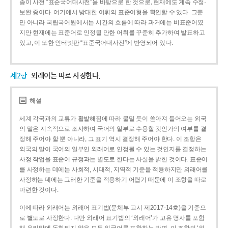
종이 사전 “표준국어대사전”을 바탕으로 한 것으로, 현재에도 계속 수정·
보완 중이다. 여기에서 방대한 어휘의 표준어형을 확인할 수 있다. 그뿐
만 아니라 국립국어원에서는 시간의 흐름에 따라 과거에는 비표준어였
지만 현재에는 표준어로 인정될 만한 어휘를 꾸준히 추가하여 발표하고
있고, 이 또한 인터넷판 “표준국어대사전”에 반영되어 있다.
제2항
외래어는 따로 사정한다.
해설
세계 각국과의 교류가 활발해짐에 따라 물밀 듯이 쏟아져 들어오는 외국
의 말은 지속적으로 조사하여 국어의 일부로 수용할 것인가의 여부를 결
정해 주어야 할 뿐 아니라, 그 표기 역시 결정해 주어야 한다. 이 조항은
외국의 말이 국어의 일부인 외래어로 인정될 수 있는 것인지를 결정하는
사정 작업을 표준어 규정과는 별도로 한다는 사실을 밝힌 것이다. 표준어
를 사정하는 데에는 사회적, 시대적, 지역적 기준을 적용하지만 외래어를
사정하는 데에는 그러한 기준을 적용하기 어렵기 때문에 이 조항을 따로
마련한 것이다.
이에 따라 외래어는 외래어 표기법(문체부 고시 제2017-14호)을 기준으
로 별도로 사정한다. 다만 외래어 표기법의 ‘외래어’가 고유 명사를 포함