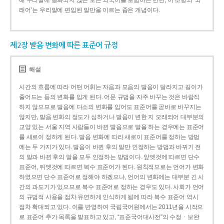
해 우리말에 동화되지 않은 모든 외국어를 포함하는 반면, 이 조항의 ‘외
래어’는 우리말에 편입된 말만을 이르는 좁은 개념이다.
제2장 발음 변화에 따른 표준어 규정
해설
시간의 흐름에 따라 어떤 어휘는 자음과 모음의 발음이 달라지고 길이가
줄어드는 등의 변화를 입게 된다. 어문 규범을 자주 바꾸는 것은 바람직
하지 않으므로 발음에 다소의 변화를 입어도 표준어를 곧바로 바꾸지는
않지만, 발음 변화의 정도가 심하거나 발음이 변한 지 오래되어 대부분의
교양 있는 서울 지역 사람들이 바뀐 발음으로 말을 하는 경우에는 표준어
를 새로이 정하게 된다. 발음 변화에 따라 새로이 표준어를 정하는 방법
에는 두 가지가 있다. 발음이 바뀐 후의 말만 인정하는 방법과 바뀌기 전
의 말과 바뀐 후의 말을 모두 인정하는 방법이다. 앞엣것에 따르면 단수
표준어, 뒤엣것에 따르면 복수 표준어가 된다. 원칙적으로는 언어가 변화
하였으면 단수 표준어로 정해야 하겠으나, 언어의 변화에는 대부분 긴 시
간의 과도기가 있으므로 복수 표준어로 정하는 경우도 있다. 사회가 언어
의 규범적 사용을 점차 유연하게 인식하게 됨에 따라 복수 표준어 역시
점차 확대되고 있다. 이를 반영하여 국립국어원에서는 2011년을 시작으
로 표준어 추가 목록을 발표하고 있고, “표준국어대사전”의 수정ㆍ보완