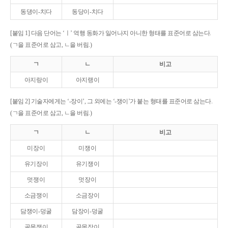
동댕이-치다
동당이-치다
[붙임 1] 다음 단어는 ‘ㅣ’ 역행 동화가 일어나지 아니한 형태를 표준어로 삼는다.
(ㄱ을 표준어로 삼고, ㄴ을 버림.)
ㄱ
ㄴ
비고
아지랑이
아지랭이
[붙임 2] 기술자에게는 ‘-장이’, 그 외에는 ‘-쟁이’가 붙는 형태를 표준어로 삼는다.
(ㄱ을 표준어로 삼고, ㄴ을 버림.)
ㄱ
ㄴ
비고
미장이
미쟁이
유기장이
유기쟁이
멋쟁이
멋장이
소금쟁이
소금장이
담쟁이-덩굴
담장이-덩굴
골목쟁이
골목장이