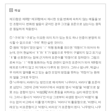
해설
제11항은 제8항~제10항에서 제시한 모음 변화에 속하지 않는 예들을 보
인 조항이다. 변화된 발음이 굳어진 경우 그것을 표준으로 삼는다는 원칙
은 동일하게 적용된다.
① ‘-구려’와 ‘-구료’는 미묘한 의미 차가 있는 듯도 하나 언중이 분명히 의
식할 수 없으므로 ‘-구려’ 쪽만 살린 것이다.
② 원래 ‘깍정이’였던 말이 ‘ㅣ’ 역행 동화를 겪으면 ‘깍젱이’가 되어야 하
는데, 언어 현실에서 ‘ㅐ’와 ‘ㅔ’가 발음으로 뚜렷이 구별되지 않고 표기상
‘ㅐ’를 선호한다는 점에 근거하여 표준어를 ‘깍쟁이’로 정하였다. 그럼으
로써 이는 ‘ㅣ’ 역행 동화와는 직접 관련이 없어진 표준어가 되어 제9항의
예외로 다루지 않고 여기에서 다루게 된 것이다. 그러나 밤나무, 떡갈나
무 따위의 열매를 싸고 있는 술잔 모양의 받침을 뜻하는 ‘깍정이’는 원래
의 말을 그대로 두었다.
③ ‘나무래다, 바래다’는 방언으로 해석하여 ‘나무라다, 바라다’를 표준어
로 삼았다. 그런데 근래 ‘바라다’에서 파생된 명사 ‘바람’을 ‘바램’으로 잘
못 쓰는 경향이 있다. ‘바람[風]’과의 혼동을 피하려는 심리 때문인 듯하
다. 그러나 동사가 ‘바라다’인 이상 그로부터 파생된 명사가 ‘바램’이 될
수는 없어 비고에서 이를 명기하였다. ‘바라다’의 활용형으로, ‘바랬다, 바
래요’는 비표준형이고 ‘바랐다, 바라요’가 표준형이 된다. ‘나무랐다, 나무