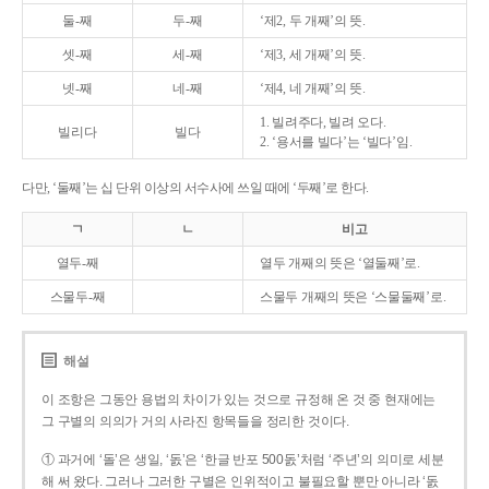
둘-째
두-째
‘제2, 두 개째’의 뜻.
셋-째
세-째
‘제3, 세 개째’의 뜻.
넷-째
네-째
‘제4, 네 개째’의 뜻.
1. 빌려주다, 빌려 오다.
빌리다
빌다
2. ‘용서를 빌다’는 ‘빌다’임.
다만, ‘둘째’는 십 단위 이상의 서수사에 쓰일 때에 ‘두째’로 한다.
ㄱ
ㄴ
비고
열두-째
열두 개째의 뜻은 ‘열둘째’로.
스물두-째
스물두 개째의 뜻은 ‘스물둘째’로.
해설
이 조항은 그동안 용법의 차이가 있는 것으로 규정해 온 것 중 현재에는
그 구별의 의의가 거의 사라진 항목들을 정리한 것이다.
① 과거에 ‘돌’은 생일, ‘돐’은 ‘한글 반포 500돐’처럼 ‘주년’의 의미로 세분
해 써 왔다. 그러나 그러한 구별은 인위적이고 불필요할 뿐만 아니라 ‘돐