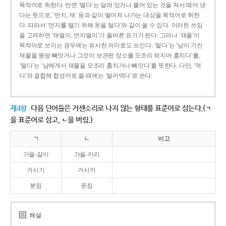
목적어로 취한다. 반면 ‘떨다’는 달려 있거나 붙어 있는 것을 쳐서 떼어 낸
다는 뜻으로, ‘먼지, 재’ 등과 같이 떨어져 나가는 대상을 목적어로 취한
다. 따라서 ‘먼지를 떨기 위해 옷을 털다’와 같이 쓸 수 있다. 이러한 쓰임
을 고려하면 ‘재떨이, 먼지떨이’가 올바른 표기가 된다. 그러나 ‘재물’이
목적어로 쓰이는 경우에는 유사한 의미로도 쓰인다. ‘털다’는 ‘남이 가진
재물을 몽땅 빼앗거나 그것이 보관된 장소를 모조리 뒤지어 훔치다’를,
‘떨다’는 ‘남에게서 재물을 모조리 훔치거나 빼앗다’를 뜻한다. 다만, ‘먹
다’와 결합해 합성어로 쓸 때에는 ‘털어먹다’로 쓴다.
제4항
다음 단어들은 거센소리로 나지 않는 형태를 표준어로 삼는다.(ㄱ
을 표준어로 삼고, ㄴ을 버림.)
ㄱ
ㄴ
비고
가을-갈이
가을-카리
거시기
거시키
분침
푼침
해설