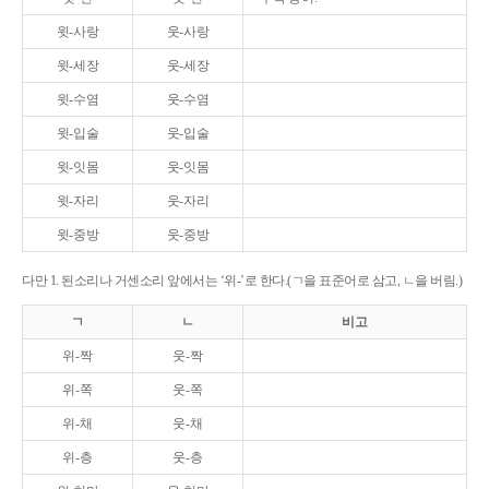
윗-사랑
웃-사랑
윗-세장
웃-세장
윗-수염
웃-수염
윗-입술
웃-입술
윗-잇몸
웃-잇몸
윗-자리
웃-자리
윗-중방
웃-중방
다만 1. 된소리나 거센소리 앞에서는 ‘위-’로 한다.(ㄱ을 표준어로 삼고, ㄴ을 버림.)
ㄱ
ㄴ
비고
위-짝
웃-짝
위-쪽
웃-쪽
위-채
웃-채
위-층
웃-층