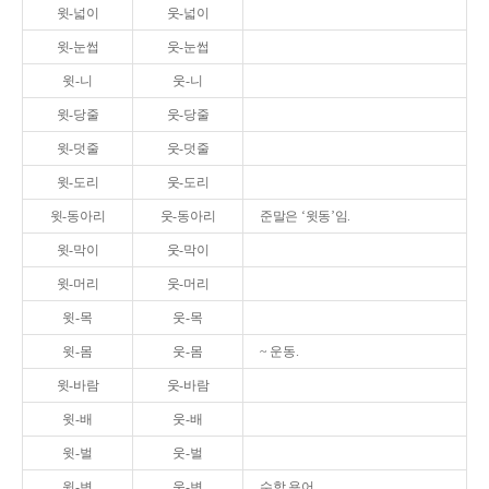
윗-넓이
웃-넓이
윗-눈썹
웃-눈썹
윗-니
웃-니
윗-당줄
웃-당줄
윗-덧줄
웃-덧줄
윗-도리
웃-도리
윗-동아리
웃-동아리
준말은 ‘윗동’임.
윗-막이
웃-막이
윗-머리
웃-머리
윗-목
웃-목
윗-몸
웃-몸
~ 운동.
윗-바람
웃-바람
윗-배
웃-배
윗-벌
웃-벌
윗-변
웃-변
수학 용어.