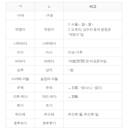
ㄱ
ㄴ
비고
-구려
-구료
1. 서울~, 알~, 찰~.
깍쟁이
깍정이
2. 도토리, 상수리 등의 받침은
‘깍정이’임.
나무라다
나무래다
미수
미시
미숫-가루.
바라다
바래다
‘바램[所望]’은 비표준어임.
상추
상치
~쌈.
시러베-아들
실업의-아들
주책
주착
←主着. ~망나니, ~없다.
지루-하다
지리-하다
←支離.
튀기
트기
허드레
허드래
허드렛-물, 허드렛-일.
호루라기
호루루기