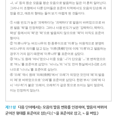
ㅘ, ㅝ’ 등의 원순 모음을 평순 모음으로 발음하는 일은 더 흔히 일어난다.
그러나 이 조항에서 다룬 단어들은 표준어 지역에서도 모음의 단순화 과
정을 겪고, 애초의 형태는 들어 보기 어렵게 된 것들이다.
① 사용 빈도가 높은 ‘괴퍅하다’는 ‘괴팍하다’로 발음이 바뀌었으므로 바
뀐 발음 ‘팍’을 인정하였다. 그러나 사용 빈도가 낮은 ‘강퍅하다, 퍅하다,
퍅성’ 등에서의 ‘퍅’은 ‘팍’으로 발음되지 않으므로 ‘퍅’이 아직도 표준어
형이다.
② ‘미류나무’는 버드나무의 한 종류이므로 ‘미류’는 어원적으로 분명히
버드나무의 의미를 담고 있는 ‘미류(美柳)’인데 이제 ‘미류’라고 발음하는
경우가 거의 없기 때문에 ‘미루나무’를 표준어로 삼았다.
③ ‘여느’도 원래 ‘여늬’였으나 이중 모음 ‘ㅢ’가 단모음 ‘ㅡ’로 변하였으므
로 ‘여느’를 표준어로 삼았다. ‘늬나노’의 ‘늬’도 언어 현실에서 [니]로 소리
나므로 ‘니나노’를 표준어로 삼는다.
④ ‘으례’ 역시 원래 ‘의례(依例)’에서 ‘으례’가 되었던 것인데 ‘례’의 발음
이 ‘레’로 바뀌었으므로 ‘으레’를 표준어로 삼았다. 한편 부사 ‘으레’에 다
시 ‘-이/-히’가 붙은 ‘으레이, 으레히’가 같은 뜻으로 쓰이는 일이 많은데,
이는 인정하지 않는다.
제11항
다음 단어에서는 모음의 발음 변화를 인정하여, 발음이 바뀌어
굳어진 형태를 표준어로 삼는다.(ㄱ을 표준어로 삼고, ㄴ을 버림.)