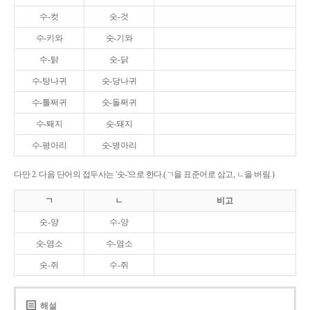
수-컷
숫-것
수-키와
숫-기와
수-탉
숫-닭
수-탕나귀
숫-당나귀
수-톨쩌귀
숫-돌쩌귀
수-퇘지
숫-돼지
수-평아리
숫-병아리
다만 2. 다음 단어의 접두사는 '숫-'으로 한다.(ㄱ을 표준어로 삼고, ㄴ을 버림.)
ㄱ
ㄴ
비고
숫-양
수-양
숫-염소
수-염소
숫-쥐
수-쥐
해설