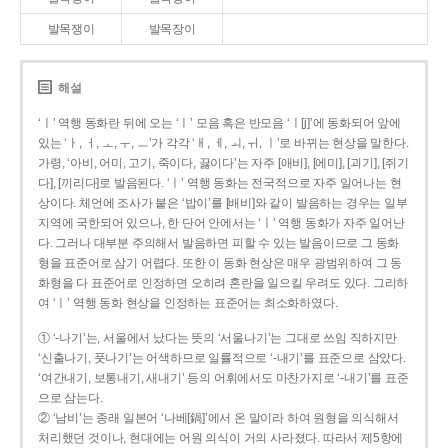
발목쟁이
발목장이
해설
‘ㅣ’ 역행 동화란 뒤에 오는 ‘ㅣ’ 모음 혹은 반모음 ‘ㅣ[j]’에 동화되어 앞에
있는 ‘ㅏ, ㅓ, ㅗ, ㅜ, ㅡ’가 각각 ‘ㅐ, ㅔ, ㅚ, ㅟ, ㅣ’로 바뀌는 현상을 말한다.
가령, ‘아비, 어미, 고기, 죽이다, 끓이다’는 자주 [애비], [에미], [괴기], [쥐기
다], [끼리다]로 발음된다. ‘ㅣ’ 역행 동화는 전국적으로 자주 일어나는 현
상이다. 체언에 조사가 붙은 ‘밥이’를 [배비]와 같이 발음하는 경우는 일부
지역에 국한되어 있으나, 한 단어 안에서는 ‘ㅣ’ 역행 동화가 자주 일어난
다. 그러나 대부분 주의해서 발음하면 피할 수 있는 발음이므로 그 동화
형을 표준어로 삼기 어렵다. 또한 이 동화 현상은 매우 광범위하여 그 동
화형을 다 표준어로 인정하면 오히려 혼란을 일으킬 우려도 있다. 그리하
여 ‘ㅣ’ 역행 동화 현상을 인정하는 표준어는 최소화하였다.
① ‘-나기’는, 서울에서 났다는 뜻의 ‘서울나기’는 그대로 쓰임 직하지만
‘신출나기, 풋나기’는 어색하므로 일률적으로 ‘-내기’를 표준으로 삼았다.
‘여간내기, 보통내기, 새내기’ 등의 어휘에서도 마찬가지로 ‘-내기’를 표준
으로 삼는다.
② ‘남비’는 종래 일본어 ‘나베[鍋]’에서 온 말이라 하여 원형을 의식해서
처리했던 것이나, 현대에는 어원 의식이 거의 사라졌다. 따라서 제5항에