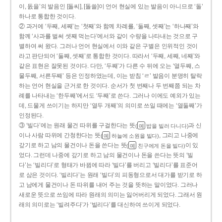
이, 돐을’의 발음인 [돌씨], [돌쓸]이 언어 현실에 있는 발음이 아니므로 ‘돌’
하나로 통합한 것이다.
② 과거에 ‘두째, 세째’는 ‘첫째’와 함께 차례를, ‘둘째, 셋째’는 ‘하나째’와
함께 ‘사과를 벌써 셋째 먹는다’에서와 같이 수량을 나타내는 것으로 구
별하여 써 왔다. 그러나 언어 현실에서 이와 같은 구별은 인위적인 것이
라고 판단되어 ‘둘째, 셋째’로 통합한 것이다. 따라서 ‘두째, 세째, 네째’와
같은 표현은 잘못된 것이다. 다만, ‘두째’가 다른 수 뒤에 오는 ‘열두째, 스
물두째, 서른두째’ 등은 인정하였는데, 이는 받침 ‘ㄹ’ 발음이 분명히 탈락
하는 언어 현실을 근거로 한 것이다. 순서가 첫 번째나 두 번째쯤 되는 차
례를 나타내는 ‘한두째’에서도 ‘두째’로 쓴다. 그러나 이에도 예외가 있는
데, 드물게 쓰이기는 하지만 ‘열두 개째’의 의미로 쓰일 때에는 ‘열둘째’가
인정된다.
③ ‘빌다’에는 원래 물건 따위를 구걸한다는 뜻
과 신
(
밥을 빌러 다니다)
예
이나 사람 따위에 간청한다는 뜻
, 그리고 나중에
(
하늘에 소원을 빌다)
예
갚기로 하고 남의 물건이나 돈을 쓴다는 뜻
이 있
(
친구에게 돈을 빌다)
예
었다. 그런데 나중에 갚기로 하고 남의 물건이나 돈을 쓴다는 뜻의 ‘빌
다’는 ‘빌리다’로 형태가 바뀜에 따라 ‘빌다’를 버리고 ‘빌리다’를 표준어
로 삼은 것이다. ‘빌리다’는 원래 ‘빌다’의 피동형으로서 대가를 받기로 하
고 남에게 물건이나 돈 따위를 내어 주는 것을 뜻하는 말이었다. 그러나
새로운 뜻으로 쓰임에 따라 원래의 의미는 잃어버리게 되었다. 그래서 원
래의 의미로는 ‘빌려주다’가 ‘빌리다’를 대신하여 쓰이게 되었다.