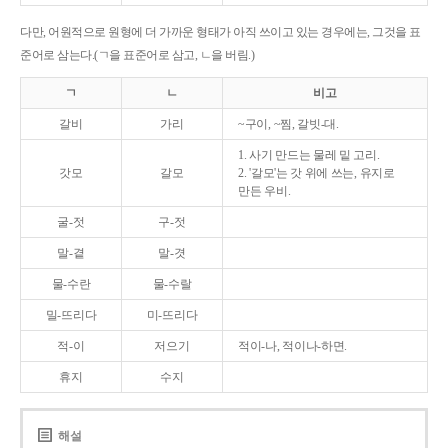
다만, 어원적으로 원형에 더 가까운 형태가 아직 쓰이고 있는 경우에는, 그것을 표
준어로 삼는다.(ㄱ을 표준어로 삼고, ㄴ을 버림.)
ㄱ
ㄴ
비고
갈비
가리
~구이, ~찜, 갈빗-대.
1. 사기 만드는 물레 밑 고리.
갓모
갈모
2. '갈모'는 갓 위에 쓰는, 유지로
만든 우비.
굴-젓
구-젓
말-곁
말-겻
물-수란
물-수랄
밀-뜨리다
미-뜨리다
적-이
저으기
적이-나, 적이나-하면.
휴지
수지
해설