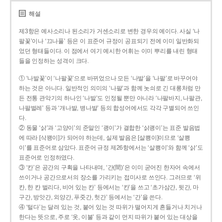
해설
제3항은 예사소리나 된소리가 거센소리로 변한 경우의 예이다. 사실 ‘나
팔꽃’이나 ‘끄나풀’ 등은 이 표준어 규정이 공표되기 전에 이미 일반화되
었던 형태들이다. 이 점에서 여기 예시한 어휘는 이미 뿌리를 내린 형태
들을 인정하는 성격이 크다.
① ‘나발꽃’이 ‘나팔꽃’으로 바뀌었으나 모든 ‘나발’을 ‘나팔’로 바꾸어야
하는 것은 아니다. 일반적인 의미의 ‘나팔’과 함께 놋쇠로 긴 대롱처럼 만
든 전통 관악기의 하나인 ‘나발’도 인정될 뿐만 아니라 ‘나팔바지, 나팔관,
나팔벌레’ 등과 ‘개나발, 병나발’ 등의 합성어에서도 각각 구별되어 쓰인
다.
② 동물 ‘삵’과 ‘고양이’의 준말인 ‘괭이’가 결합한 ‘삵괭이’는 표준 발음법
에 따라 [삭꽹이]가 되어야 하는데, 실제 발음은 [살쾡이]이므로 ‘살쾡
이’를 표준어로 삼았다. 표준어 규정 제26항에서는 ‘살쾡이’와 함께 ‘삵’도
표준어로 인정하였다.
③ ‘칸’은 공간의 구획을 나타내며, ‘간(間)’은 이미 굳어진 한자어 속에서
쓰이거나 공간으로서의 장소를 가리키는 접미사로 쓰인다. 그러므로 ‘위
칸, 한 칸 벌리다, 비어 있는 칸’ 등에서는 ‘칸’을 쓰고 ‘초가삼간, 뒷간, 마
구간, 방앗간, 외양간, 푸줏간, 헛간’ 등에서는 ‘간’을 쓴다.
④ ‘털다’는 달려 있는 것, 붙어 있는 것 따위가 떨어지게 흔들거나 치거나
한다는 뜻으로, 주로 ‘옷, 이불’ 등과 같이 먼지 따위가 붙어 있는 대상을