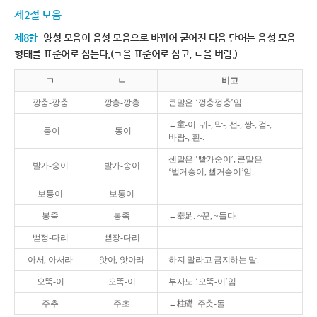
제2절 모음
제8항
양성 모음이 음성 모음으로 바뀌어 굳어진 다음 단어는 음성 모음
형태를 표준어로 삼는다.(ㄱ을 표준어로 삼고, ㄴ을 버림.)
ㄱ
ㄴ
비고
깡충-깡충
깡총-깡총
큰말은 ‘껑충껑충’임.
←童-이. 귀-, 막-, 선-, 쌍-, 검-,
-둥이
-동이
바람-, 흰-.
센말은 ‘빨가숭이’, 큰말은
발가-숭이
발가-송이
‘벌거숭이, 뻘거숭이’임.
보퉁이
보통이
봉죽
봉족
←奉足. ~꾼, ~들다.
뻗정-다리
뻗장-다리
아서, 아서라
앗아, 앗아라
하지 말라고 금지하는 말.
오뚝-이
오똑-이
부사도 ‘오뚝-이’임.
주추
주초
←柱礎. 주춧-돌.