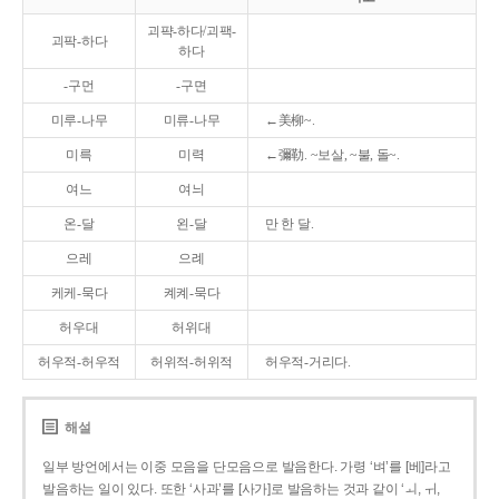
괴퍅-하다/괴팩-
괴팍-하다
하다
-구먼
-구면
미루-나무
미류-나무
←美柳~.
미륵
미력
←彌勒. ~보살, ~불, 돌~.
여느
여늬
온-달
왼-달
만 한 달.
으레
으례
케케-묵다
켸켸-묵다
허우대
허위대
허우적-허우적
허위적-허위적
허우적-거리다.
해설
일부 방언에서는 이중 모음을 단모음으로 발음한다. 가령 ‘벼’를 [베]라고
발음하는 일이 있다. 또한 ‘사과’를 [사가]로 발음하는 것과 같이 ‘ㅚ, ㅟ,