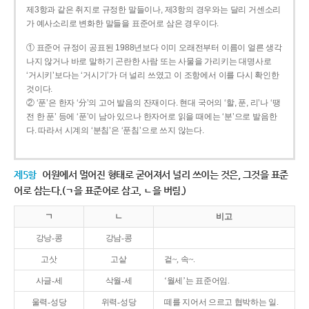
제3항과 같은 취지로 규정한 말들이나, 제3항의 경우와는 달리 거센소리
가 예사소리로 변화한 말들을 표준어로 삼은 경우이다.
① 표준어 규정이 공표된 1988년보다 이미 오래전부터 이름이 얼른 생각
나지 않거나 바로 말하기 곤란한 사람 또는 사물을 가리키는 대명사로
‘거시키’보다는 ‘거시기’가 더 널리 쓰였고 이 조항에서 이를 다시 확인한
것이다.
② ‘푼’은 한자 ‘分’의 고어 발음의 잔재이다. 현대 국어의 ‘할, 푼, 리’나 ‘땡
전 한 푼’ 등에 ‘푼’이 남아 있으나 한자어로 읽을 때에는 ‘분’으로 발음한
다. 따라서 시계의 ‘분침’은 ‘푼침’으로 쓰지 않는다.
제5항
어원에서 멀어진 형태로 굳어져서 널리 쓰이는 것은, 그것을 표준
어로 삼는다.(ㄱ을 표준어로 삼고, ㄴ을 버림.)
ㄱ
ㄴ
비고
강낭-콩
강남-콩
고삿
고샅
겉~, 속~.
사글-세
삭월-세
‘월세’는 표준어임.
울력-성당
위력-성당
떼를 지어서 으르고 협박하는 일.