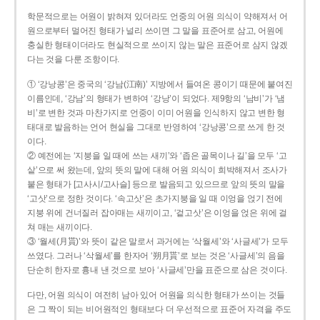
학문적으로는 어원이 밝혀져 있더라도 언중의 어원 의식이 약해져서 어
원으로부터 멀어진 형태가 널리 쓰이면 그 말을 표준어로 삼고, 어원에
충실한 형태이더라도 현실적으로 쓰이지 않는 말은 표준어로 삼지 않겠
다는 것을 다룬 조항이다.
① ‘강낭콩’은 중국의 ‘강남(江南)’ 지방에서 들여온 콩이기 때문에 붙여진
이름인데, ‘강남’의 형태가 변하여 ‘강낭’이 되었다. 제9항의 ‘남비’가 ‘냄
비’로 변한 것과 마찬가지로 언중이 이미 어원을 인식하지 않고 변한 형
태대로 발음하는 언어 현실을 그대로 반영하여 ‘강낭콩’으로 쓰게 한 것
이다.
② 예전에는 ‘지붕을 일 때에 쓰는 새끼’와 ‘좁은 골목이나 길’을 모두 ‘고
샅’으로 써 왔는데, 앞의 뜻의 말에 대해 어원 의식이 희박해져서 조사가
붙은 형태가 [고사시/고사슬] 등으로 발음되고 있으므로 앞의 뜻의 말을
‘고삿’으로 정한 것이다. ‘속고삿’은 초가지붕을 일 때 이엉을 얹기 전에
지붕 위에 건너질러 잡아매는 새끼이고, ‘겉고삿’은 이엉을 얹은 위에 걸
쳐 매는 새끼이다.
③ ‘월세(月貰)’와 뜻이 같은 말로서 과거에는 ‘삭월세’와 ‘사글세’가 모두
쓰였다. 그러나 ‘삭월세’를 한자어 ‘朔月貰’로 보는 것은 ‘사글세’의 음을
단순히 한자로 흉내 낸 것으로 보아 ‘사글세’만을 표준으로 삼은 것이다.
다만, 어원 의식이 여전히 남아 있어 어원을 의식한 형태가 쓰이는 것들
은 그 짝이 되는 비어원적인 형태보다 더 우선적으로 표준어 자격을 주도