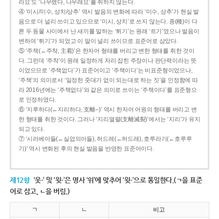
라요’도 ‘나무랬다, 나무래요’를 취하지 않는다.
④ ‘미시/미수, 상치/상추’ 역시 발음의 변화에 따라 ‘미수, 상추’가 현실 발
음으로 더 널리 쓰이고 있으므로 ‘미시, 상치’로 쓰지 않는다. 종(種)이 다
른 두 동물 사이에서 난 새끼를 말하는 ‘튀기’는 원래 ‘트기’였으나 발음이
변하여 ‘튀기’가 되었고 이 말이 널리 쓰이므로 표준어로 삼았다.
⑤ ‘주책(←주착, 主着)’은 한자어 형태를 버리고 변한 형태를 취한 것이
다. 그런데 ‘주착’이 원래 일정하게 자리 잡힌 주장이나 판단력이라는 뜻
이었으므로 ‘주책없다’가 표준어이고 ‘주책이다’는 비표준형이었으나,
‘주책’의 의미로서 ‘일정한 줏대가 없이 되는대로 하는 짓’을 인정함에 따
라 2016년에는 ‘주책없다’와 같은 의미로 쓰이는 ‘주책이다’를 표준형으
로 인정하였다.
⑥ ‘지루하다(←지리하다, 支離--)’ 역시 한자어 어원의 형태를 버리고 변
한 형태를 취한 것이다. 그러나 ‘지리멸렬(支離滅裂)’에서는 ‘지리’가 유지
되고 있다.
⑦ ‘시러베아들(←실업의아들), 허드레(←허드래), 호루라기(←호루루
기)’ 역시 변화된 후의 현실 발음을 반영한 표준어이다.
제12항
‘웃-’ 및 ‘윗-’은 명사 ‘위’에 맞추어 ‘윗-’으로 통일한다.(ㄱ을 표준
어로 삼고, ㄴ을 버림.)
ㄱ
ㄴ
비고