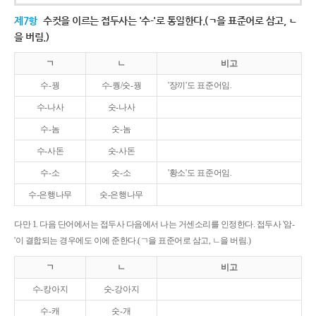
제7항
수컷을 이르는 접두사는 '수-'로 통일한다.(ㄱ을 표준어로 삼고, ㄴ
을 버림.)
ㄱ
ㄴ
비고
수-꿩
수-퀑/숫-꿩
'장끼'도 표준어임.
수-나사
숫-나사
수-놈
숫-놈
수-사돈
숫-사돈
수-소
숫-소
'황소'도 표준어임.
수-은행나무
숫-은행나무
다만 1. 다음 단어에서는 접두사 다음에서 나는 거센소리를 인정한다. 접두사 '암-
'이 결합되는 경우에도 이에 준한다.(ㄱ을 표준어로 삼고, ㄴ을 버림.)
ㄱ
ㄴ
비고
수-캉아지
숫-강아지
수-캐
숫-개