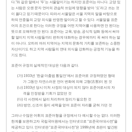
다.”와 같은 말에서 ‘두’는 서울말이기는 하지만 표준어는 아니다. 교양 있
는 사람은 오랜 문자 언어의 관습적 쓰임에 영향을 받아 ‘도’라고 쓰는 것
이 옳다고 믿기 때문이다. 따라서 서울말은 서울 지역의 말을 바탕으로
하되 언중들의 교양 의식을 반영한 말이라고 할 수 있다. 서울말을 표준
어의 조건으로 한다는 이러한 규정을 어떤 지역어를 사용하면 안 된다는
뜻으로 오해하면 안 된다. 표준어는 교육, 방송, 공식적 담화 등에서 써야
할 말이지 지역 사람들끼리 편하게 대화하는 경우에까지 꼭 써야 하는 말
이 아니다. 오히려 여러 지역어는 지역의 문화적 가치를 보존하는 소중한
자산이기도 하고 지역 사람들의 연대 의식을 강화하는 긍정적 기능을 하
기도 한다.
표준어 규정의 실제적인 대상은 다음과 같다.
(가) 1933년 ‘한글 마춤법 통일안’에서 표준어로 규정하였던 형태
가 그동안 자연스러운 언어 변화에 의해 고형(古形)이 된 것
(나) 1933년 당시 미처 사정의 대상이 되지 않아 표준어로서의 자
격을 인정받을 기회가 없었던 것
(다) 각 사전에서 달리 처리하여 정리가 필요한 것
(라) 방언, 신조어 등이 세력을 얻어 표준어 자리를 굳혀 가던 것
그러나 수많은 어휘의 표준어형을 규정에서 다 예시할 수는 없다. 이러한
한계를 보완하고자 국립국어원에서는 인터넷으로 “표준국어대사전”을
제공하고 있다. 인터넷판 “표준국어대사전”은 1999년에 초판이 발간된