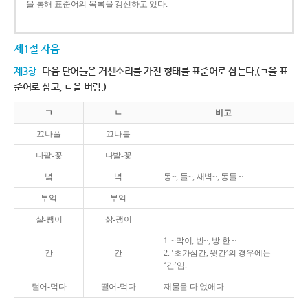
을 통해 표준어의 목록을 갱신하고 있다.
제1절 자음
제3항
다음 단어들은 거센소리를 가진 형태를 표준어로 삼는다.(ㄱ을 표
준어로 삼고, ㄴ을 버림.)
ㄱ
ㄴ
비고
끄나풀
끄나불
나팔-꽃
나발-꽃
녘
녁
동~, 들~, 새벽~, 동틀 ~.
부엌
부억
살-쾡이
삵-괭이
1. ~막이, 빈~, 방 한 ~.
칸
간
2. ‘초가삼간, 윗간’의 경우에는
‘간’임.
털어-먹다
떨어-먹다
재물을 다 없애다.