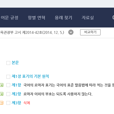
메인콘텐츠 바로가기
어문 규정
항별 연혁
용례 찾기
자료실
비교하기
체육관광부 고시 제2014-42호(2014. 12. 5.)
본문
제1장 표기의 기본 원칙
제1항
국어의 로마자 표기는 국어의 표준 발음법에 따라 적는 것을 
북
제2항
로마자 이외의 부호는 되도록 사용하지 않는다.
북
제3항
삭제
연