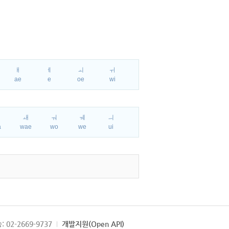
ㅐ
ㅔ
ㅚ
ㅟ
ae
e
oe
wi
ㅘ
ㅙ
ㅝ
ㅞ
ㅢ
a
wae
wo
we
ui
: 02-2669-9737
개발지원(Open API)