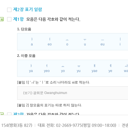
제2장 표기 일람
제1항
모음은 다음 각호와 같이 적는다.
북
1. 단모음
ㅏ
ㅓ
ㅗ
ㅜ
ㅡ
ㅣ
a
eo
o
u
eu
i
2. 이중 모음
ㅑ
ㅕ
ㅛ
ㅠ
ㅒ
ㅖ
ya
yeo
yo
yu
yae
ye
w
[붙임 1] ‘ㅢ’는 ‘ㅣ’로 소리 나더라도 ui로 적는다.
(보기) 광희문 Gwanghuimun
[붙임 2] 장모음의 표기는 따로 하지 않는다.
제2항
자음은 다음 각호와 같이 적는다.
북
1. 파열음
154(방화3동 827)
대표 전화: 02-2669-9775(평일 09:00~18:00)
전송