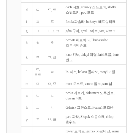
dach 다흐, zdrowy 즈드로비, słodki
d
ㄷ
드, 트
스워트키, pod 포트
f
ㅍ
프
fasola 파솔라, befsztyk 베프슈티크
g
ㄱ
ㄱ, 그, 크
góra 구라, grad 그라트, targ 타르크
herbata 헤르바타, Hrubieszów
h
ㅎ
흐
흐루비에슈프
kino 키노, daktyl 닥틸, król 크룰, bank
k
ㅋ
ㄱ, 크
반크
ㄹ,
l
ㄹ
lis 리스, kolano 콜라노, motyl 모틸
ㄹㄹ
m
ㅁ
ㅁ, 므
most 모스트, zimno 짐노, sam 삼
nerka 네르카, dokument 도쿠멘트,
n
ㄴ
ㄴ
dywan 디반
ń
ㅡ
ㄴ
Gdańsk 그단스크, Poznań 포즈난
para 파라, Słupsk 스웁스크, chłop
p
ㅍ
ㅂ, 프
흐워프
rower 로베르, garnek 가르네크, sznur