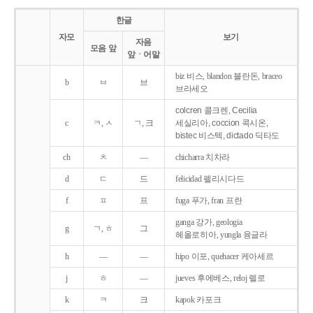
한글
자모
보기
자음
모음 앞
앞ㆍ어말
biz 비스, blandon 블란돈, braceo
b
ㅂ
브
브라세오
colcren 콜크렌, Cecilia
c
ㅋ, ㅅ
ㄱ, 크
세실리아, coccion 콕시온,
bistec 비스텍, dictado 딕타도
ch
ㅊ
―
chicharra 치차라
d
ㄷ
드
felicidad 펠리시다드
f
ㅍ
프
fuga 푸가, fran 프란
ganga 강가, geologia
g
ㄱ, ㅎ
그
헤올로히아, yungla 융글라
h
―
―
hipo 이포, quehacer 케아세르
j
ㅎ
―
jueves 후에베스, reloj 렐로
k
ㅋ
크
kapok 카포크