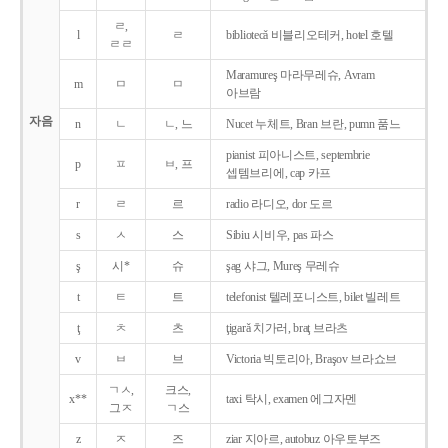
ㄹ,
l
ㄹ
bibliotecǎ 비블리오테커, hotel 호텔
ㄹㄹ
Maramureş 마라무레슈, Avram
m
ㅁ
ㅁ
아브람
자음
n
ㄴ
ㄴ, 느
Nucet 누체트, Bran 브란, pumn 품느
pianist 피아니스트, septembrie
p
ㅍ
ㅂ, 프
셉템브리에, cap 카프
r
ㄹ
르
radio 라디오, dor 도르
s
ㅅ
스
Sibiu 시비우, pas 파스
ş
시*
슈
şag 샤그, Mureş 무레슈
t
ㅌ
트
telefonist 텔레포니스트, bilet 빌레트
ţ
ㅊ
츠
ţigarǎ 치가러, braţ 브라츠
v
ㅂ
브
Victoria 빅토리아, Braşov 브라쇼브
ㄱㅅ,
크스,
x**
taxi 탁시, examen 에그자멘
그ㅈ
ㄱ스
z
ㅈ
즈
ziar 지아르, autobuz 아우토부즈