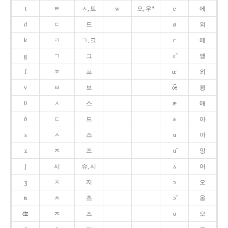
t
ㅌ
ㅅ, 트
w
오, 우*
e
에
d
ㄷ
드
ø
외
k
ㅋ
ㄱ, 크
ɛ
에
g
ㄱ
그
ɛ̃
앵
f
ㅍ
프
œ
외
v
ㅂ
브
욍
θ
ㅅ
스
æ
애
ð
ㄷ
드
a
아
s
ㅅ
스
ɑ
아
z
ㅈ
즈
ɑ̃
앙
ʃ
시
슈, 시
ʌ
어
ʒ
ㅈ
지
ɔ
오
ʦ
ㅊ
츠
ɔ̃
옹
ʣ
ㅈ
즈
o
오