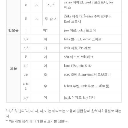
zámek 자메크, pozdní 포즈드니, bez
z
ㅈ
즈, 스
베스
Žižka 지슈카, Žvěřina 주베르지나,
ž
ㅈ
주, 슈, 시
Brož 브로시
반모음
j
이*
jaro 야로, pokoj 포코이
a, á
아
balík 발리크, komár 코마르
e, é
에
dech 데흐, léto 레토
ě
예
sěst 셰스트, věk 베크
i, í
이
kino 키노, míra 미라
모음
o,ó
오
obec 오베츠, nervózni 네르보즈니
u, ú,
우
buben 부벤, úrok 우로크, dům 둠
ů
y, ý
이
jazyk
야지크, líný 리니
* d', ň, š, t', j의 '디, 니, 시, 티, 이'는 뒤따르는 모음과 결합할 때 합쳐서 1 음절로 적는
다.
** x는 개별 용례에 따라 한글 표기를 정한다.