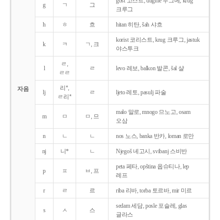
gost 고스트, dugme 두그메, krug
g
ㄱ
그
크루그
h
ㅎ
흐
hitan 히탄, šah 샤흐
korist 코리스트, krug 크루그, jastuk
k
ㅋ
ㄱ, 크
야스투크
ㄹ,
l
ㄹ
levo 레보, balkon 발콘, šal 샬
ㄹㄹ
리*,
자음
lj
ㄹ
ljeto 레토, pasulj 파술
ㄹ리*
malo 말로, mnogo 므노고, osam
m
ㅁ
ㅁ, 므
오삼
n
ㄴ
ㄴ
nos 노스, banka 반카, loman 로만
nj
니*
ㄴ
Njegoš 녜고시, svibanj 스비반
peta 페타, opština 옵슈티나, lep
p
ㅍ
ㅂ, 프
레프
r
ㄹ
르
riba 리바, torba 토르바, mir 미르
sedam 세담, posle 포슬레, glas
s
ㅅ
스
글라스