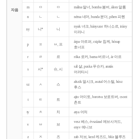
m
ㅁ
ㅁ
málna 말너, bomba 봄버, álom 알롬
자음
n
ㄴ
ㄴ
néma 네머, bunda 분더, pihen 피헨
nyak 녀크, hányszor 하니소르, irány
ny
니*
니
이라니
árpa 아르퍼, csipke 칩케, hónap
p
ㅍ
ㅂ, 프
호너프
r
ㄹ
르
róka 로커, barna 버르너, ár 아르
sál 샬, puska 푸슈카, aratás
s
시*
슈, 시
어러타시
alszik 얼시크, asztal 어스털, húsz
sz
ㅅ
스
후스
ajto 어이토, borotva 보로트버, csont
t
ㅌ
트
촌트
ty
ㅊ
치
atya 어처
vesz 베스, évszázad 에브사저드,
v
ㅂ
브
enyv 에니브
z
ㅈ
즈
zab 저브, kezd 케즈드, blúz 블루즈