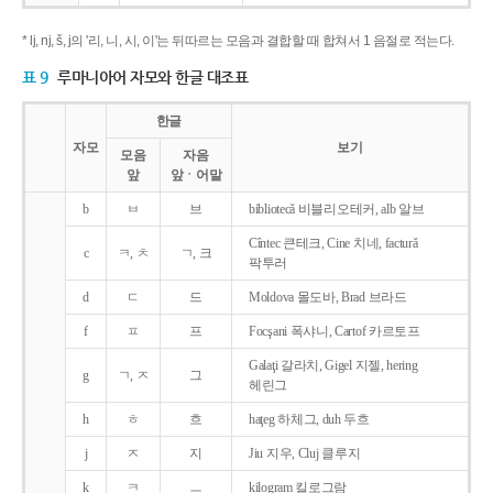
* lj, nj, š, j의 '리, 니, 시, 이'는 뒤따르는 모음과 결합할 때 합쳐서 1 음절로 적는다.
표 9
루마니아어 자모와 한글 대조표
한글
자모
보기
모음
자음
앞
앞ㆍ어말
b
ㅂ
브
bibliotecǎ 비블리오테커, alb 알브
Cîntec 큰테크, Cine 치네, facturǎ
c
ㅋ, ㅊ
ㄱ, 크
팍투러
d
ㄷ
드
Moldova 몰도바, Brad 브라드
f
ㅍ
프
Focşani 폭샤니, Cartof 카르토프
Galaţi 갈라치, Gigel 지젤, hering
g
ㄱ, ㅈ
그
헤린그
h
ㅎ
흐
haţeg 하체그, duh 두흐
j
ㅈ
지
Jiu 지우, Cluj 클루지
k
ㅋ
ㅡ
kilogram 킬로그람