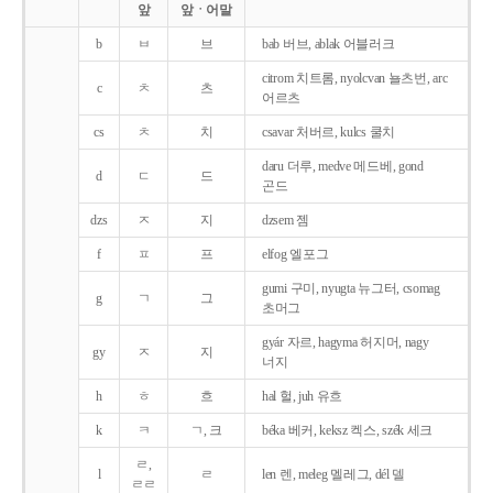
앞
앞ㆍ어말
b
ㅂ
브
bab 버브, ablak 어블러크
citrom 치트롬, nyolcvan 뇰츠번, arc
c
ㅊ
츠
어르츠
cs
ㅊ
치
csavar 처버르, kulcs 쿨치
daru 더루, medve 메드베, gond
d
ㄷ
드
곤드
dzs
ㅈ
지
dzsem 젬
f
ㅍ
프
elfog 엘포그
gumi 구미, nyugta 뉴그터, csomag
g
ㄱ
그
초머그
gyár 자르, hagyma 허지머, nagy
gy
ㅈ
지
너지
h
ㅎ
흐
hal 헐, juh 유흐
k
ㅋ
ㄱ, 크
béka 베커, keksz 켁스, szék 세크
ㄹ,
l
ㄹ
len 렌, meleg 멜레그, dél 델
ㄹㄹ