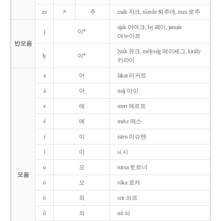
zs
ㅈ
주
zsák 자크, tőzsde 퇴주데, rozs 로주
ajak 어여크, fej 페이, január
j
이*
여누아르
반모음
lyuk 유크, mélység 메이셰그, király
ly
이*
키라이
a
어
lakat 러커트
á
아
máj 마이
e
에
mert 메르트
é
에
mész 메스
i
이
isten 이슈텐
í
이
sí 시
o
오
torna 토르너
모음
ó
오
róka 로커
ö
외
sör 쇠르
ő
외
nő 뇌