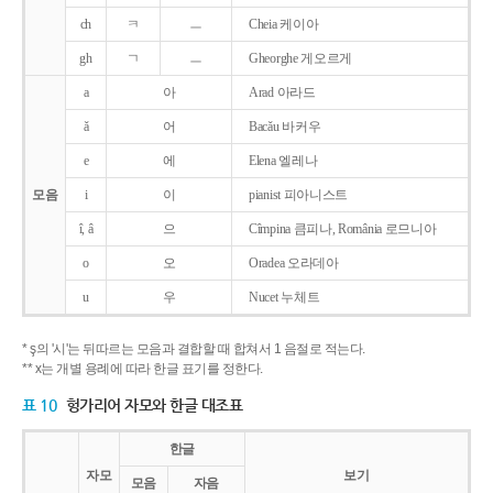
ch
ㅋ
ㅡ
Cheia 케이아
gh
ㄱ
ㅡ
Gheorghe 게오르게
a
아
Arad 아라드
ǎ
어
Bacǎu 바커우
e
에
Elena 엘레나
모음
i
이
pianist 피아니스트
î, â
으
Cîmpina 큼피나, România 로므니아
o
오
Oradea 오라데아
u
우
Nucet 누체트
* ş의 '시'는 뒤따르는 모음과 결합할 때 합쳐서 1 음절로 적는다.
** x는 개별 용례에 따라 한글 표기를 정한다.
표 10
헝가리어 자모와 한글 대조표
한글
자모
보기
모음
자음