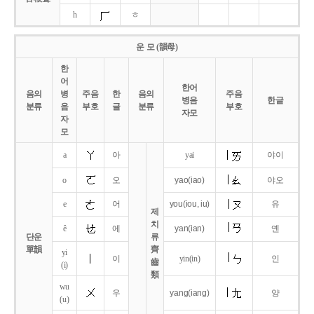
h
ㅎ
운 모 (韻母)
한
어
한어
음의
병
주음
한
음의
주음
병음
한글
분류
음
부호
글
분류
부호
자모
자
모
a
아
yai
야이
o
오
yao
(iao)
야오
e
어
you
(iou,
iu)
유
제
치
ê
에
yan
(ian)
옌
단운
류
單韻
齊
yi
이
yin(in)
인
齒
(i)
類
wu
우
yang
(iang)
양
(u)