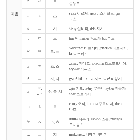
r
ㄹ
르
슈누르
serce 세르체, srebro 스레브로, pas
자음
s
ㅅ
스
파스
ś
ㅡ
시
ślepy 실레피, dziś 지시
t
ㅌ
트
tam 탐, matka 마트카, but 부트
Warszawa 바르샤바, piwnica 피브니차,
w
ㅂ
브, 프
krew 크레프
zamek 자메크, zbrodnia 즈브로드니아,
z
ㅈ
즈, 스
wywóz 비부스
ź
ㅡ
지, 시
gwoździk 그보지지크, więź 비엥시
ㅈ,
żyto 지토, różny 루주니, łyżka 위슈카,
ż
주, 슈, 시
시*
straż 스트라시
chory 호리, kuchnia 쿠흐니아, dach
ch
ㅎ
흐
다흐
dziura 지우라, dzwon 즈본, mosiądz
dz
ㅈ
즈, 츠
모시옹츠
dź
ㅡ
치
niedźwiedź 니에치비에치