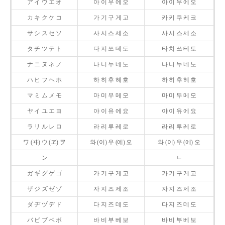
ア イ ウ エ オ
아 이 우 에 오
아 이 우 에 오
カ キ ク ケ コ
가 기 구 게 고
카 키 쿠 케 코
サ シ ス セ ソ
사 시 스 세 소
사 시 스 세 소
タ チ ツ テ ト
다 지 쓰 데 도
타 치 쓰 테 토
ナ ニ ヌ ネ ノ
나 니 누 네 노
나 니 누 네 노
ハ ヒ フ ヘ ホ
하 히 후 헤 호
하 히 후 헤 호
マ ミ ム メ モ
마 미 무 메 모
마 미 무 메 모
ヤ イ ユ エ ヨ
야 이 유 에 요
야 이 유 에 요
ラ リ ル レ ロ
라 리 루 레 로
라 리 루 레 로
ワ (ヰ) ウ (ヱ) ヲ
와 (이) 우 (에) 오
와 (이) 우 (에) 오
ン
ㄴ
ガ ギ グ ゲ ゴ
가 기 구 게 고
가 기 구 게 고
ザ ジ ズ ゼ ゾ
자 지 즈 제 조
자 지 즈 제 조
ダ ヂ ヅ デ ド
다 지 즈 데 도
다 지 즈 데 도
バ ビ ブ ベ ボ
바 비 부 베 보
바 비 부 베 보