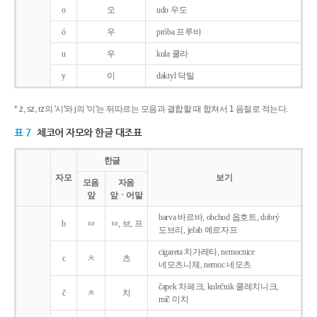
o
오
udo 우도
ó
우
próba 프루바
u
우
kula 쿨라
y
이
daktyl 닥틸
* ż, sz, rz의 '시'와 j의 '이'는 뒤따르는 모음과 결합할 때 합쳐서 1 음절로 적는다.
표 7
체코어 자모와 한글 대조표
한글
자모
보기
모음
자음
앞
앞ㆍ어말
barva 바르바, obchod 옵호트, dobrý
b
ㅂ
ㅂ, 브, 프
도브리, jeřab 예르자프
cigareta 치가레타, nemocnice
c
ㅊ
츠
네모츠니체, nemoc 네모츠
čapek 차페크, kulečnik 쿨레치니크,
č
ㅊ
치
míč 미치