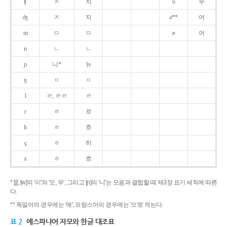
ʧ
ㅊ
치
u
우
ʤ
ㅈ
지
ə**
어
m
ㅁ
ㅁ
ɚ
어
n
ㄴ
ㄴ
ɲ
니*
뉴
ŋ
ㅇ
ㅇ
l
ㄹ, ㄹㄹ
ㄹ
r
ㄹ
르
h
ㅎ
흐
ç
ㅎ
히
x
ㅎ
흐
* [j], [w]의 '이'와 '오, 우', 그리고 [ɲ]의 '니'는 모음과 결합할 때 제3장 표기 세칙에 따른
다.
** 독일어의 경우에는 '에', 프랑스어의 경우에는 '으'로 적는다.
표 2
에스파냐어 자모와 한글 대조표