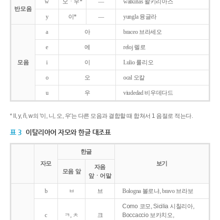
w
오ㆍ우*
―
walkirias 왈키리아스
반모음
y
이*
―
yungla 융글라
a
아
braceo 브라세오
e
에
reloj 렐로
모음
i
이
Lulio 룰리오
o
오
ocal 오칼
u
우
viudedad 비우데다드
* ll, y, ñ, w의 '이, 니, 오, 우'는 다른 모음과 결합할 때 합쳐서 1 음절로 적는다.
표 3
이탈리아어 자모와 한글 대조표
한글
자모
보기
자음
모음 앞
앞ㆍ어말
b
ㅂ
브
Bologna 볼로냐, bravo 브라보
Como 코모, Sicilia 시칠리아,
c
ㅋ, ㅊ
크
Boccaccio 보카치오,