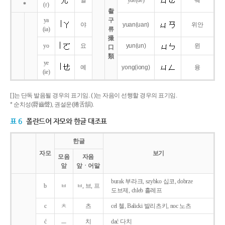
얼
yue
(ue)
웨
*
(r)
촬
ya
구
야
yuan
(uan)
위안
(ia)
류
撮
yo
요
yun
(un)
윈
口
類
ye
예
yong
(iong)
융
(ie)
[ ]는 단독 발음될 경우의 표기임. ( )는 자음이 선행할 경우의 표기임.
* 순치성(脣齒聲), 권설운(捲舌韻).
표 6
폴란드어 자모와 한글 대조표
한글
자모
보기
모음
자음
앞
앞ㆍ어말
burak 부라크, szybko 십코, dobrze
b
ㅂ
ㅂ, 브, 프
도브제, chleb 흘레프
c
ㅊ
츠
cel 첼, Balicki 발리츠키, noc 노츠
ć
ㅡ
치
dać 다치