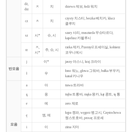
dż,
ㅈ
치
drzewo 제보, łodż 워치
drz
czysty 치스티, beczka 베치카, klucz
cz
ㅊ
치
클루치
szary 샤리, musztarda 무슈타르다,
sz
시*
슈, 시
kapelusz 카펠루시
ㅈ,
rzeka 제카, Przemyśl 프셰미실, kołnierz
rz
주, 슈, 시
시*
코우니에시
j
이*
jasny 야스니, kraj 크라이
반모음
łono 워노, głowa 그워바, bułka 부우카,
ł
우
kanał 카나우
a
아
trawa 트라바
ą̨
옹
trąba 트롱바, mąka 몽카, kąt 콩트, tą 통
e
에
zero 제로
kępa 켕파, węgorz 벵고시, Częstochowa
ę
엥, 에
쳉스토호바, proszę 프로셰
모음
i
이
zima 지마