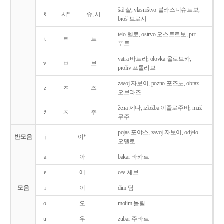
šal 샬, vlasništvo 블라스니슈트보,
š
시*
슈, 시
broš 브로시
telo 텔로, ostrvo 오스트르보, put
t
ㅌ
트
푸트
vatra 바트라, olovka 올로브카,
v
ㅂ
브
proliv 프롤리브
zavoj 자보이, pozno 포즈노, obraz
z
ㅈ
즈
오브라즈
žena 제나, izložba 이즐로주바, muž
ž
ㅈ
주
무주
pojas 포야스, zavoj 자보이, odjelo
반모음
j
이*
오델로
a
아
bakar 바카르
e
에
cev 체브
모음
i
이
dim 딤
o
오
molim 몰림
u
우
zubar 주바르