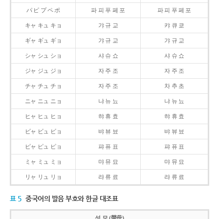
パ ピ プ ペ ポ
파 피 푸 페 포
파 피 푸 페 포
キャ キュ キョ
갸 규 교
캬 큐 쿄
ギャ ギュ ギョ
갸 규 교
갸 규 교
シャ シュ ショ
샤 슈 쇼
샤 슈 쇼
ジャ ジュ ジョ
자 주 조
자 주 조
チャ チュ チョ
자 주 조
차 추 초
ニャ ニュ ニョ
냐 뉴 뇨
냐 뉴 뇨
ヒャ ヒュ ヒョ
햐 휴 효
햐 휴 효
ビャ ビュ ビョ
뱌 뷰 뵤
뱌 뷰 뵤
ピャ ピュ ピョ
퍄 퓨 표
퍄 퓨 표
ミャ ミュ ミョ
먀 뮤 묘
먀 뮤 묘
リャ リュ リョ
랴 류 료
랴 류 료
표 5
중국어의 발음 부호와 한글 대조표
성 모 (聲母)