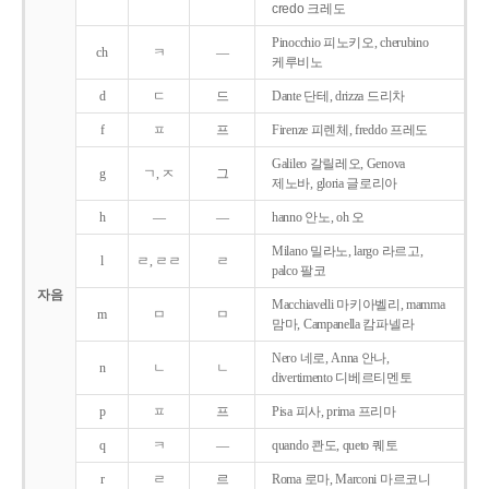
credo 크레도
Pinocchio 피노키오, cherubino
ch
ㅋ
―
케루비노
d
ㄷ
드
Dante 단테, drizza 드리차
f
ㅍ
프
Firenze 피렌체, freddo 프레도
Galileo 갈릴레오, Genova
g
ㄱ, ㅈ
그
제노바, gloria 글로리아
h
―
―
hanno 안노, oh 오
Milano 밀라노, largo 라르고,
l
ㄹ, ㄹㄹ
ㄹ
palco 팔코
자음
Macchiavelli 마키아벨리, mamma
m
ㅁ
ㅁ
맘마, Campanella 캄파넬라
Nero 네로, Anna 안나,
n
ㄴ
ㄴ
divertimento 디베르티멘토
p
ㅍ
프
Pisa 피사, prima 프리마
q
ㅋ
―
quando 콴도, queto 퀘토
r
ㄹ
르
Roma 로마, Marconi 마르코니