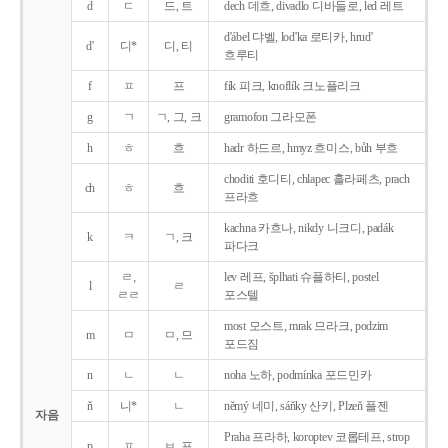
d
ㄷ
드, 트
dech 데흐, divadlo 디바들로, led 레트
d'ábel 댜벨, lod'ka 로티카, hrud'
d'
디*
디, 티
흐루티
f
ㅍ
프
fík 피크, knoflík 크노플리크
g
ㄱ
ㄱ, 그, 크
gramofon 그라모폰
h
ㅎ
흐
hadr 하드르, hmyz 흐미스, bůh 부흐
choditi 호디티, chlapec 흘라페츠, prach
ch
ㅎ
흐
프라흐
kachna 카흐나, nikdy 니크디, padák
k
ㅋ
ㄱ, 크
파다크
ㄹ,
lev 레프, šplhati 슈플하티, postel
l
ㄹ
ㄹㄹ
포스텔
most 모스트, mrak 므라크, podzim
m
ㅁ
ㅁ, 므
포드짐
n
ㄴ
ㄴ
noha 노하, podmínka 포드민카
ň
니*
ㄴ
němý 네미, sáňky 산키, Plzeň 플젠
자음
Praha 프라하, koroptev 코롭테프, strop
p
ㅍ
ㅂ, 프