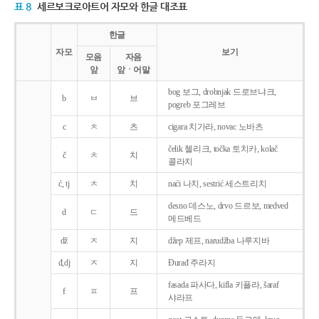
표 8
세르보크로아트어 자모와 한글 대조표
한글
자모
보기
모음
자음
앞
앞ㆍ어말
bog 보그, drobnjak 드로브냐크,
b
ㅂ
브
pogreb 포그레브
c
ㅊ
츠
cigara 치가라, novac 노바츠
čelik 첼리크, točka 토치카, kolač
č
ㅊ
치
콜라치
ć, tj
ㅊ
치
naći 나치, sestrić 세스트리치
desno 데스노, drvo 드르보, medved
d
ㄷ
드
메드베드
dž
ㅈ
지
džep 제프, narudžba 나루지바
đ,dj
ㅈ
지
Ðurađ 주라지
fasada 파사다, kifla 키플라, šaraf
f
ㅍ
프
샤라프