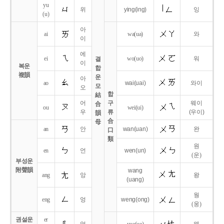
yu
위
ying
(ing)
잉
(u)
아
ai
wa
(ua)
와
이
에
ei
wo
(uo)
워
결
이
복운
합
複韻
운
아
ao
wai
(uai)
와이
모
오
합
結
어
구
웨이
合
ou
wei
(ui)
우
류
(우이)
韻
合
母
an
안
wan
(uan)
완
口
類
원
en
언
wen
(un)
(운)
부성운
附聲韻
wang
ang
앙
왕
(uang)
웡
eng
엉
weng
(ong)
(웅)
권설운
er