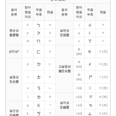
한어
한어
음의
주음
음의
주음
병음
한글
병음
한글
분류
부호
분류
부호
자모
자모
b
ㅂ
j
ㅈ
중순성
설면성
p
ㅍ
q
ㅊ
重脣聲
舌面聲
m
ㅁ
x
ㅅ
zh
순치성*
f
ㅍ
ㅈ [즈]
[zhi]
ch
d
ㄷ
ㅊ [츠]
교설첨성
[chi]
翹舌尖聲
sh
t
ㅌ
ㅅ [스]
설첨성
[shi]
舌尖聲
ㄖ
n
ㄴ
r [ri]
ㄹ [르]
l
ㄹ
z [zi]
ㅉ [쯔]
설치성
g
ㄱ
c [ci]
ㅊ [츠]
舌齒聲
설근성
k
ㅋ
s [si]
ㅆ [쓰]
舌根聲