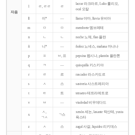
lacrar 라크라르, Lulio 룰리오,
l
ㄹ, ㄹㄹ
ㄹ
ocal 오칼
자음
ll
이*
―
llama 야마, lluvia 유비아
m
ㅁ
ㅁ
membrete 멤브레테
n
ㄴ
ㄴ
noche 노체, flan 플란
ñ
니*
―
ñoñez 뇨녜스, mañana 마냐나
p
ㅍ
ㅂ, 프
pepsina 펩시나, plantón 플란톤
q
ㅋ
―
quisquilla 키스키야
r
ㄹ
르
rascador 라스카도르
s
ㅅ
스
sastreria 사스트레리아
t
ㅌ
트
tetraetro 테트라에트로
v
ㅂ
―
viudedad 비우데다드
ㅅ,
xenón 세논, laxante 락산테, yuxta
x
ㄱ스
ㄱㅅ
육스타
z
ㅅ
스
zagal 사갈, liquidez 리키데스