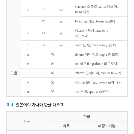
Sorrento 소렌토, asma 아스마,
s
ㅅ
스
sasso 사소
t
ㅌ
트
Torino 토리노, tranne 트란네
Vivace 비바체, manovra
v
ㅂ
브
마노브라
z
ㅊ
―
nozze 노체, mancanza 만칸차
a
아
abituro 아비투로, capra 카프라
e
에
erta 에르타, padrone 파드로네
모음
i
이
infamia 인파미아, manica 마니카
o
오
oblio 오블리오, poetica 포에티카
u
우
uva 우바, spuma 스푸마
표 4
일본어의 가나와 한글 대조표
한글
가나
어두
어중ㆍ어말