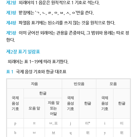
제2항
외래어의 1 음운은 원칙적으로 1 기호로 적는다.
제3항
받침에는 ‘ㄱ, ㄴ, ㄹ, ㅁ, ㅂ, ㅅ, ㅇ’만을 쓴다.
제4항
파열음 표기에는 된소리를 쓰지 않는 것을 원칙으로 한다.
제5항
이미 굳어진 외래어는 관용을 존중하되, 그 범위와 용례는 따로 정
한다.
제2장 표기 일람표
외래어는 표 1~19에 따라 표기한다.
표 1
국제 음성 기호와 한글 대조표
자음
반모음
모음
한글
국제
국제
국제
자음 앞
음성
음성
한글
음성
한글
모음 앞
또는
기호
기호
기호
어말
p
ㅍ
ㅂ, 프
j
이*
i
이
b
ㅂ
브
ɥ
위
y
위