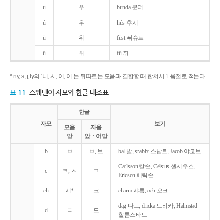
u
우
bunda 분더
ú
우
hús 후시
ü
위
füst 퓌슈트
ű
위
fű 퓌
* ny, s, j, ly의 ‘니, 시, 이, 이’는 뒤따르는 모음과 결합할 때 합쳐서 1 음절로 적는다.
표 11
스웨덴어 자모와 한글 대조표
한글
자모
보기
모음
자음
앞
앞ㆍ어말
b
ㅂ
ㅂ, 브
bal 발, snabbt 스납트, Jacob 야코브
Carlsson 칼손, Celsius 셀시우스,
c
ㅋ, ㅅ
ㄱ
Ericson 에릭손
ch
시*
크
charm 샤름, och 오크
dag 다그, dricka 드리카, Halmstad
d
ㄷ
드
할름스타드