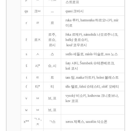
스트로프
qu
크ㅂ
ㅡ
quasi 크바시
ruka 루카, harmonika 하르모니카, mír
r
ㄹ
르
미르
르주,
řeka 르제카, námořník 나모르주니크,
ř
르ㅈ
르슈,
hořký 호르슈키,
르시
kouř 코우르시
s
ㅅ
스
sedlo 세들로, máslo 마슬로, nos 노스
šaty 샤티, Šternberk 슈테른베르크,
š
시*
슈, 시
koš 코시
t
ㅌ
트
tam 탐, matka 마트카, bolest 볼레스트
t'
티*
티
tělo 텔로, štěstí 슈테스티, obět' 오베티
vysoký 비소키, knihovna 크니호브나,
v
ㅂ
브, 프
kov 코프
w
ㅂ
브, 프
ㄱㅅ,
x**
ㄱ스
xerox 제록스, saxofón 삭소폰
ㅈ