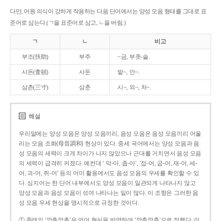
다만, 어원 의식이 강하게 작용하는 다음 단어에서는 양성 모음 형태를 그대로 표
준어로 삼는다.(ㄱ을 표준어로 삼고, ㄴ을 버림.)
ㄱ
ㄴ
비고
부조(扶助)
부주
~금, 부좃-술.
사돈(査頓)
사둔
밭~, 안~.
삼촌(三寸)
삼춘
시~, 외~, 처~.
해설
우리말에는 양성 모음은 양성 모음끼리, 음성 모음은 음성 모음끼리 어울
리는 모음 조화(母音調和) 현상이 있다. 중세 국어에서는 양성 모음과 음
성 모음의 세력이 크게 차이가 나지 않았으나 근대를 거치면서 음성 모음
의 세력이 급격히 커졌다. 예컨대 ‘ 막-아, 좁-아’, ‘접-어, 굽-어, 재-어, 세-
어, 괴-어, 쥐-어’ 등의 어미 활용에서도 음성 모음의 우세를 확인할 수 있
다. 심지어는 한 단어 내부에서도 양성 모음이 일관되게 나타나지 않고
양성 모음과 음성 모음이 섞여 나타나는 일이 많다. 이 조항은 그러한 음
성 모음 우세 현상을 명시적으로 규정한 것이다.
① 종래의 ‘깡총깡총’은 언어 현실을 반영하여 ‘깡충깡충’으로 정했다. 이