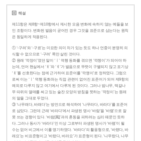
해설
제11항은 제8항~제10항에서 제시한 모음 변화에 속하지 않는 예들을 보
인 조항이다. 변화된 발음이 굳어진 경우 그것을 표준으로 삼는다는 원칙
은 동일하게 적용된다.
① ‘-구려’와 ‘-구료’는 미묘한 의미 차가 있는 듯도 하나 언중이 분명히 의
식할 수 없으므로 ‘-구려’ 쪽만 살린 것이다.
② 원래 ‘깍정이’였던 말이 ‘ㅣ’ 역행 동화를 겪으면 ‘깍젱이’가 되어야 하
는데, 언어 현실에서 ‘ㅐ’와 ‘ㅔ’가 발음으로 뚜렷이 구별되지 않고 표기상
‘ㅐ’를 선호한다는 점에 근거하여 표준어를 ‘깍쟁이’로 정하였다. 그럼으
로써 이는 ‘ㅣ’ 역행 동화와는 직접 관련이 없어진 표준어가 되어 제9항의
예외로 다루지 않고 여기에서 다루게 된 것이다. 그러나 밤나무, 떡갈나
무 따위의 열매를 싸고 있는 술잔 모양의 받침을 뜻하는 ‘깍정이’는 원래
의 말을 그대로 두었다.
③ ‘나무래다, 바래다’는 방언으로 해석하여 ‘나무라다, 바라다’를 표준어
로 삼았다. 그런데 근래 ‘바라다’에서 파생된 명사 ‘바람’을 ‘바램’으로 잘
못 쓰는 경향이 있다. ‘바람[風]’과의 혼동을 피하려는 심리 때문인 듯하
다. 그러나 동사가 ‘바라다’인 이상 그로부터 파생된 명사가 ‘바램’이 될
수는 없어 비고에서 이를 명기하였다. ‘바라다’의 활용형으로, ‘바랬다, 바
래요’는 비표준형이고 ‘바랐다, 바라요’가 표준형이 된다. ‘나무랐다, 나무