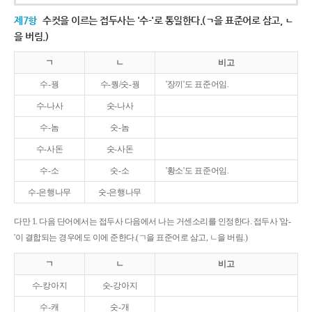
제7항
수컷을 이르는 접두사는 '수-'로 통일한다.(ㄱ을 표준어로 삼고, ㄴ
을 버림.)
ㄱ
ㄴ
비고
수-꿩
수-퀑/숫-꿩
'장끼'도 표준어임.
수-나사
숫-나사
수-놈
숫-놈
수-사돈
숫-사돈
수-소
숫-소
'황소'도 표준어임.
수-은행나무
숫-은행나무
다만 1. 다음 단어에서는 접두사 다음에서 나는 거센소리를 인정한다. 접두사 '암-
'이 결합되는 경우에도 이에 준한다.(ㄱ을 표준어로 삼고, ㄴ을 버림.)
ㄱ
ㄴ
비고
수-캉아지
숫-강아지
수-캐
숫-개