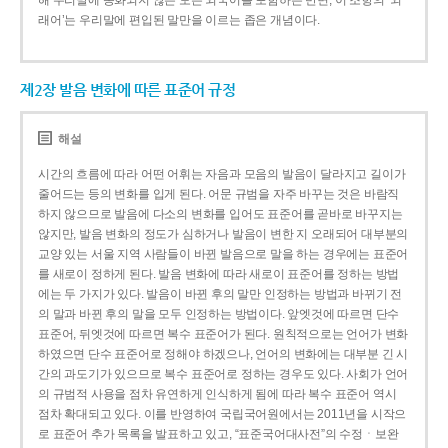
해 우리말에 동화되지 않은 모든 외국어를 포함하는 반면, 이 조항의 ‘외
래어’는 우리말에 편입된 말만을 이르는 좁은 개념이다.
제2장 발음 변화에 따른 표준어 규정
해설
시간의 흐름에 따라 어떤 어휘는 자음과 모음의 발음이 달라지고 길이가
줄어드는 등의 변화를 입게 된다. 어문 규범을 자주 바꾸는 것은 바람직
하지 않으므로 발음에 다소의 변화를 입어도 표준어를 곧바로 바꾸지는
않지만, 발음 변화의 정도가 심하거나 발음이 변한 지 오래되어 대부분의
교양 있는 서울 지역 사람들이 바뀐 발음으로 말을 하는 경우에는 표준어
를 새로이 정하게 된다. 발음 변화에 따라 새로이 표준어를 정하는 방법
에는 두 가지가 있다. 발음이 바뀐 후의 말만 인정하는 방법과 바뀌기 전
의 말과 바뀐 후의 말을 모두 인정하는 방법이다. 앞엣것에 따르면 단수
표준어, 뒤엣것에 따르면 복수 표준어가 된다. 원칙적으로는 언어가 변화
하였으면 단수 표준어로 정해야 하겠으나, 언어의 변화에는 대부분 긴 시
간의 과도기가 있으므로 복수 표준어로 정하는 경우도 있다. 사회가 언어
의 규범적 사용을 점차 유연하게 인식하게 됨에 따라 복수 표준어 역시
점차 확대되고 있다. 이를 반영하여 국립국어원에서는 2011년을 시작으
로 표준어 추가 목록을 발표하고 있고, “표준국어대사전”의 수정ㆍ보완