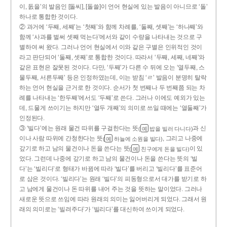
이, 돐을’의 발음인 [돌씨], [돌쓸]이 언어 현실에 있는 발음이 아니므로 ‘돌’
하나로 통합한 것이다.
② 과거에 ‘두째, 세째’는 ‘첫째’와 함께 차례를, ‘둘째, 셋째’는 ‘하나째’와
함께 ‘사과를 벌써 셋째 먹는다’에서와 같이 수량을 나타내는 것으로 구
별하여 써 왔다. 그러나 언어 현실에서 이와 같은 구별은 인위적인 것이
라고 판단되어 ‘둘째, 셋째’로 통합한 것이다. 따라서 ‘두째, 세째, 네째’와
같은 표현은 잘못된 것이다. 다만, ‘두째’가 다른 수 뒤에 오는 ‘열두째, 스
물두째, 서른두째’ 등은 인정하였는데, 이는 받침 ‘ㄹ’ 발음이 분명히 탈락
하는 언어 현실을 근거로 한 것이다. 순서가 첫 번째나 두 번째쯤 되는 차
례를 나타내는 ‘한두째’에서도 ‘두째’로 쓴다. 그러나 이에도 예외가 있는
데, 드물게 쓰이기는 하지만 ‘열두 개째’의 의미로 쓰일 때에는 ‘열둘째’가
인정된다.
③ ‘빌다’에는 원래 물건 따위를 구걸한다는 뜻
과 신
(
밥을 빌러 다니다)
예
이나 사람 따위에 간청한다는 뜻
, 그리고 나중에
(
하늘에 소원을 빌다)
예
갚기로 하고 남의 물건이나 돈을 쓴다는 뜻
이 있
(
친구에게 돈을 빌다)
예
었다. 그런데 나중에 갚기로 하고 남의 물건이나 돈을 쓴다는 뜻의 ‘빌
다’는 ‘빌리다’로 형태가 바뀜에 따라 ‘빌다’를 버리고 ‘빌리다’를 표준어
로 삼은 것이다. ‘빌리다’는 원래 ‘빌다’의 피동형으로서 대가를 받기로 하
고 남에게 물건이나 돈 따위를 내어 주는 것을 뜻하는 말이었다. 그러나
새로운 뜻으로 쓰임에 따라 원래의 의미는 잃어버리게 되었다. 그래서 원
래의 의미로는 ‘빌려주다’가 ‘빌리다’를 대신하여 쓰이게 되었다.