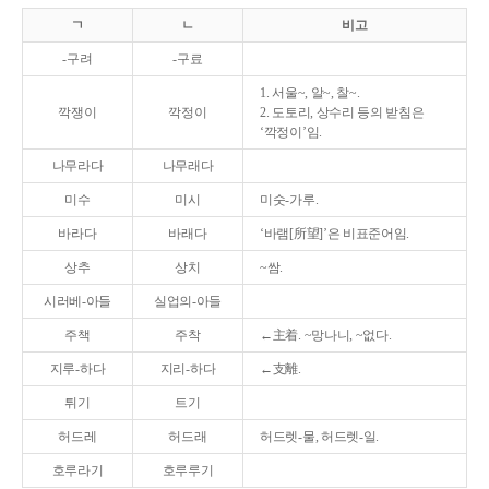
ㄱ
ㄴ
비고
-구려
-구료
1. 서울~, 알~, 찰~.
깍쟁이
깍정이
2. 도토리, 상수리 등의 받침은
‘깍정이’임.
나무라다
나무래다
미수
미시
미숫-가루.
바라다
바래다
‘바램[所望]’은 비표준어임.
상추
상치
~쌈.
시러베-아들
실업의-아들
주책
주착
←主着. ~망나니, ~없다.
지루-하다
지리-하다
←支離.
튀기
트기
허드레
허드래
허드렛-물, 허드렛-일.
호루라기
호루루기