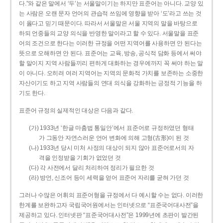
다.”와 같은 말에서 ‘두’는 서울말이기는 하지만 표준어는 아니다. 교양 있
는 사람은 오랜 문자 언어의 관습적 쓰임에 영향을 받아 ‘도’라고 쓰는 것
이 옳다고 믿기 때문이다. 따라서 서울말은 서울 지역의 말을 바탕으로
하되 언중들의 교양 의식을 반영한 말이라고 할 수 있다. 서울말을 표준
어의 조건으로 한다는 이러한 규정을 어떤 지역어를 사용하면 안 된다는
뜻으로 오해하면 안 된다. 표준어는 교육, 방송, 공식적 담화 등에서 써야
할 말이지 지역 사람들끼리 편하게 대화하는 경우에까지 꼭 써야 하는 말
이 아니다. 오히려 여러 지역어는 지역의 문화적 가치를 보존하는 소중한
자산이기도 하고 지역 사람들의 연대 의식을 강화하는 긍정적 기능을 하
기도 한다.
표준어 규정의 실제적인 대상은 다음과 같다.
(가) 1933년 ‘한글 마춤법 통일안’에서 표준어로 규정하였던 형태
가 그동안 자연스러운 언어 변화에 의해 고형(古形)이 된 것
(나) 1933년 당시 미처 사정의 대상이 되지 않아 표준어로서의 자
격을 인정받을 기회가 없었던 것
(다) 각 사전에서 달리 처리하여 정리가 필요한 것
(라) 방언, 신조어 등이 세력을 얻어 표준어 자리를 굳혀 가던 것
그러나 수많은 어휘의 표준어형을 규정에서 다 예시할 수는 없다. 이러한
한계를 보완하고자 국립국어원에서는 인터넷으로 “표준국어대사전”을
제공하고 있다. 인터넷판 “표준국어대사전”은 1999년에 초판이 발간된