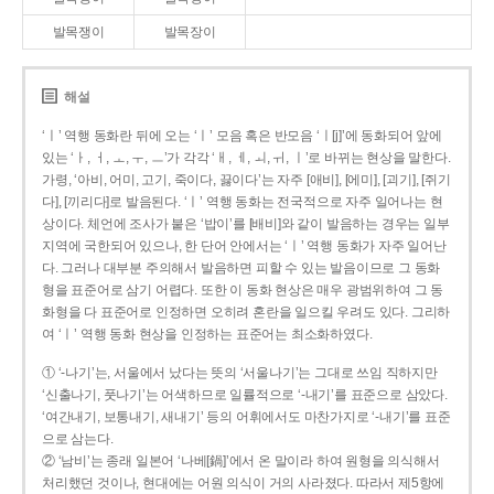
발목쟁이
발목장이
해설
‘ㅣ’ 역행 동화란 뒤에 오는 ‘ㅣ’ 모음 혹은 반모음 ‘ㅣ[j]’에 동화되어 앞에
있는 ‘ㅏ, ㅓ, ㅗ, ㅜ, ㅡ’가 각각 ‘ㅐ, ㅔ, ㅚ, ㅟ, ㅣ’로 바뀌는 현상을 말한다.
가령, ‘아비, 어미, 고기, 죽이다, 끓이다’는 자주 [애비], [에미], [괴기], [쥐기
다], [끼리다]로 발음된다. ‘ㅣ’ 역행 동화는 전국적으로 자주 일어나는 현
상이다. 체언에 조사가 붙은 ‘밥이’를 [배비]와 같이 발음하는 경우는 일부
지역에 국한되어 있으나, 한 단어 안에서는 ‘ㅣ’ 역행 동화가 자주 일어난
다. 그러나 대부분 주의해서 발음하면 피할 수 있는 발음이므로 그 동화
형을 표준어로 삼기 어렵다. 또한 이 동화 현상은 매우 광범위하여 그 동
화형을 다 표준어로 인정하면 오히려 혼란을 일으킬 우려도 있다. 그리하
여 ‘ㅣ’ 역행 동화 현상을 인정하는 표준어는 최소화하였다.
① ‘-나기’는, 서울에서 났다는 뜻의 ‘서울나기’는 그대로 쓰임 직하지만
‘신출나기, 풋나기’는 어색하므로 일률적으로 ‘-내기’를 표준으로 삼았다.
‘여간내기, 보통내기, 새내기’ 등의 어휘에서도 마찬가지로 ‘-내기’를 표준
으로 삼는다.
② ‘남비’는 종래 일본어 ‘나베[鍋]’에서 온 말이라 하여 원형을 의식해서
처리했던 것이나, 현대에는 어원 의식이 거의 사라졌다. 따라서 제5항에