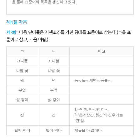
을 통해 표준어의 목록을 갱신하고 있다.
제1절 자음
제3항
다음 단어들은 거센소리를 가진 형태를 표준어로 삼는다.(ㄱ을 표
준어로 삼고, ㄴ을 버림.)
ㄱ
ㄴ
비고
끄나풀
끄나불
나팔-꽃
나발-꽃
녘
녁
동~, 들~, 새벽~, 동틀 ~.
부엌
부억
살-쾡이
삵-괭이
1. ~막이, 빈~, 방 한 ~.
칸
간
2. ‘초가삼간, 윗간’의 경우에는
‘간’임.
털어-먹다
떨어-먹다
재물을 다 없애다.