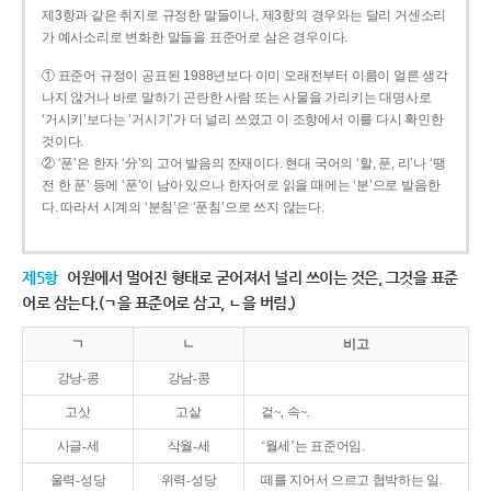
제3항과 같은 취지로 규정한 말들이나, 제3항의 경우와는 달리 거센소리
가 예사소리로 변화한 말들을 표준어로 삼은 경우이다.
① 표준어 규정이 공표된 1988년보다 이미 오래전부터 이름이 얼른 생각
나지 않거나 바로 말하기 곤란한 사람 또는 사물을 가리키는 대명사로
‘거시키’보다는 ‘거시기’가 더 널리 쓰였고 이 조항에서 이를 다시 확인한
것이다.
② ‘푼’은 한자 ‘分’의 고어 발음의 잔재이다. 현대 국어의 ‘할, 푼, 리’나 ‘땡
전 한 푼’ 등에 ‘푼’이 남아 있으나 한자어로 읽을 때에는 ‘분’으로 발음한
다. 따라서 시계의 ‘분침’은 ‘푼침’으로 쓰지 않는다.
제5항
어원에서 멀어진 형태로 굳어져서 널리 쓰이는 것은, 그것을 표준
어로 삼는다.(ㄱ을 표준어로 삼고, ㄴ을 버림.)
ㄱ
ㄴ
비고
강낭-콩
강남-콩
고삿
고샅
겉~, 속~.
사글-세
삭월-세
‘월세’는 표준어임.
울력-성당
위력-성당
떼를 지어서 으르고 협박하는 일.