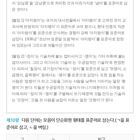
서 ‘강남콩’을 ‘강낭콩’으로 처리한 것과 마찬가지로 ‘냄비’를 표준어로 삼
은 것이다.
[붙임 1] ‘아지랑이’는 과거의 대사전들에서 ‘아지랭이’로 고쳐진 것이 교
과서에 반영되어 ‘아지랭이’가 표준어로 쓰여 왔으나, 현대 언중의 직관
이 ‘아지랑이’를 표준으로 인식하는 경향이 강해 ‘아지랑이’를 표준어로
삼았다. 1936년 “조선어 표준말 모음”에서 ‘아지랑이’를 표준어로 정한
바 있었는데 그것으로 되돌아간 것이다.
[붙임 2] ‘-장이’는 기술자에 붙는 접미사이고 ‘-쟁이’는 기타 어휘에 붙는
접미사이다. 그리고 여기서의 ‘기술자’는 ‘수공업적인 기술자’로 한정한
다. 따라서 ‘칠장이, 유기장이’에서는 ‘-장이’를 표준으로 삼고 ‘멋쟁이, 소
금쟁이, 골목쟁이’ 등에서는 ‘-쟁이’를 표준으로 삼았다. 또한 점을 치는
사람은 ‘점쟁이’가 되고 그림을 그리는 사람을 낮추어 가리키는 말은 ‘환
쟁이’가 된다. 이들은 수공업적인 기술자가 아니기 때문이다. 이처럼 의
미에 따라 ‘-장이’와 ‘-쟁이’를 구별해서 쓰기 때문에 갓을 만드는 기술자
는 ‘갓장이’, 갓을 쓴 사람을 낮잡아 이르는 말은 ‘갓쟁이’가 된다.
제10항
다음 단어는 모음이 단순화한 형태를 표준어로 삼는다.(ㄱ을 표
준어로 삼고, ㄴ을 버림.)
ㄱ
ㄴ
비고