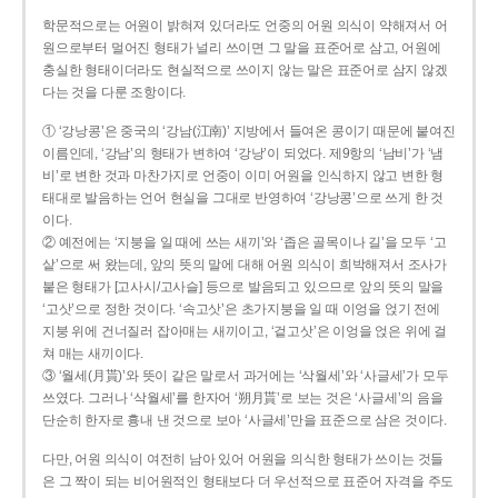
학문적으로는 어원이 밝혀져 있더라도 언중의 어원 의식이 약해져서 어
원으로부터 멀어진 형태가 널리 쓰이면 그 말을 표준어로 삼고, 어원에
충실한 형태이더라도 현실적으로 쓰이지 않는 말은 표준어로 삼지 않겠
다는 것을 다룬 조항이다.
① ‘강낭콩’은 중국의 ‘강남(江南)’ 지방에서 들여온 콩이기 때문에 붙여진
이름인데, ‘강남’의 형태가 변하여 ‘강낭’이 되었다. 제9항의 ‘남비’가 ‘냄
비’로 변한 것과 마찬가지로 언중이 이미 어원을 인식하지 않고 변한 형
태대로 발음하는 언어 현실을 그대로 반영하여 ‘강낭콩’으로 쓰게 한 것
이다.
② 예전에는 ‘지붕을 일 때에 쓰는 새끼’와 ‘좁은 골목이나 길’을 모두 ‘고
샅’으로 써 왔는데, 앞의 뜻의 말에 대해 어원 의식이 희박해져서 조사가
붙은 형태가 [고사시/고사슬] 등으로 발음되고 있으므로 앞의 뜻의 말을
‘고삿’으로 정한 것이다. ‘속고삿’은 초가지붕을 일 때 이엉을 얹기 전에
지붕 위에 건너질러 잡아매는 새끼이고, ‘겉고삿’은 이엉을 얹은 위에 걸
쳐 매는 새끼이다.
③ ‘월세(月貰)’와 뜻이 같은 말로서 과거에는 ‘삭월세’와 ‘사글세’가 모두
쓰였다. 그러나 ‘삭월세’를 한자어 ‘朔月貰’로 보는 것은 ‘사글세’의 음을
단순히 한자로 흉내 낸 것으로 보아 ‘사글세’만을 표준으로 삼은 것이다.
다만, 어원 의식이 여전히 남아 있어 어원을 의식한 형태가 쓰이는 것들
은 그 짝이 되는 비어원적인 형태보다 더 우선적으로 표준어 자격을 주도