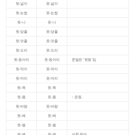
윗-넓이
웃-넓이
윗-눈썹
웃-눈썹
윗-니
웃-니
윗-당줄
웃-당줄
윗-덧줄
웃-덧줄
윗-도리
웃-도리
윗-동아리
웃-동아리
준말은 ‘윗동’임.
윗-막이
웃-막이
윗-머리
웃-머리
윗-목
웃-목
윗-몸
웃-몸
~ 운동.
윗-바람
웃-바람
윗-배
웃-배
윗-벌
웃-벌
윗-변
웃-변
수학 용어.