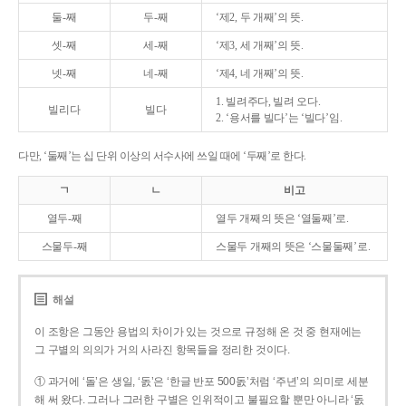
둘-째
두-째
‘제2, 두 개째’의 뜻.
셋-째
세-째
‘제3, 세 개째’의 뜻.
넷-째
네-째
‘제4, 네 개째’의 뜻.
1. 빌려주다, 빌려 오다.
빌리다
빌다
2. ‘용서를 빌다’는 ‘빌다’임.
다만, ‘둘째’는 십 단위 이상의 서수사에 쓰일 때에 ‘두째’로 한다.
ㄱ
ㄴ
비고
열두-째
열두 개째의 뜻은 ‘열둘째’로.
스물두-째
스물두 개째의 뜻은 ‘스물둘째’로.
해설
이 조항은 그동안 용법의 차이가 있는 것으로 규정해 온 것 중 현재에는
그 구별의 의의가 거의 사라진 항목들을 정리한 것이다.
① 과거에 ‘돌’은 생일, ‘돐’은 ‘한글 반포 500돐’처럼 ‘주년’의 의미로 세분
해 써 왔다. 그러나 그러한 구별은 인위적이고 불필요할 뿐만 아니라 ‘돐