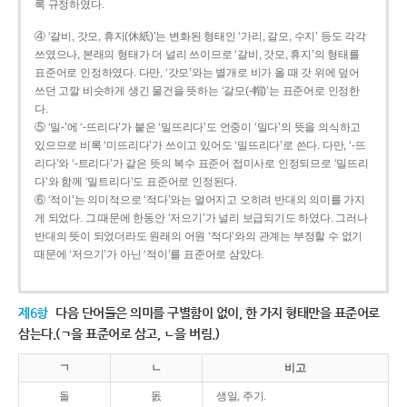
록 규정하였다.
④ ‘갈비, 갓모, 휴지(休紙)’는 변화된 형태인 ‘가리, 갈모, 수지’ 등도 각각
쓰였으나, 본래의 형태가 더 널리 쓰이므로 ‘갈비, 갓모, 휴지’의 형태를
표준어로 인정하였다. 다만, ‘갓모’와는 별개로 비가 올 때 갓 위에 덮어
쓰던 고깔 비슷하게 생긴 물건을 뜻하는 ‘갈모(-帽)’는 표준어로 인정한
다.
⑤ ‘밀-’에 ‘-뜨리다’가 붙은 ‘밀뜨리다’도 언중이 ‘밀다’의 뜻을 의식하고
있으므로 비록 ‘미뜨리다’가 쓰이고 있어도 ‘밀뜨리다’로 쓴다. 다만, ‘-뜨
리다’와 ‘-트리다’가 같은 뜻의 복수 표준어 접미사로 인정되므로 ‘밀뜨리
다’와 함께 ‘밀트리다’도 표준어로 인정된다.
⑥ ‘적이’는 의미적으로 ‘적다’와는 멀어지고 오히려 반대의 의미를 가지
게 되었다. 그 때문에 한동안 ‘저으기’가 널리 보급되기도 하였다. 그러나
반대의 뜻이 되었더라도 원래의 어원 ‘적다’와의 관계는 부정할 수 없기
때문에 ‘저으기’가 아닌 ‘적이’를 표준어로 삼았다.
제6항
다음 단어들은 의미를 구별함이 없이, 한 가지 형태만을 표준어로
삼는다.(ㄱ을 표준어로 삼고, ㄴ을 버림.)
ㄱ
ㄴ
비고
돌
돐
생일, 주기.