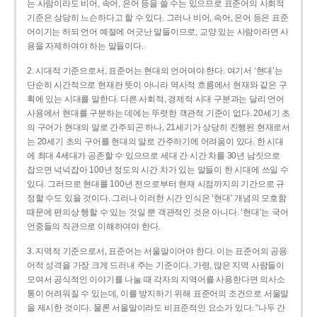
는 사람이라도 비어, 속어, 은어 등을 쓸 수는 있으므로 표준어의 사회적
기준은 상당히 느슨하다고 할 수 있다. 그러나 비어, 속어, 은어 등은 표준
어이기는 하되 언어 예절에 어긋난 말들이므로, 교양 있는 사람이라면 사
용을 자제하여야 하는 말들이다.
2. 시대적 기준으로서, 표준어는 현대의 언어여야 한다. 여기서 ‘현대’는
단순히 시간적으로 현재란 뜻이 아니라 역사적 흐름에서 현재와 같은 구
획에 있는 시대를 말한다. 다른 사회적, 경제적 시대 구분과는 달리 언어
사용에서 현대를 구분하는 데에는 뚜렷한 객관적 기준이 없다. 20세기 초
의 구어가 현대의 말로 간주되곤 하나, 21세기가 상당히 진행된 현재로서
는 20세기 초의 구어를 현대의 말로 간주하기에 어려움이 있다. 한 시대
에 최대 4세대가 공존할 수 있으므로 세대 간 시간 차를 30년 남짓으로
잡으면 넉넉잡아 100년 정도의 시간 차가 있는 말들이 한 시대에 쓰일 수
있다. 그러므로 현대를 100년 전으로부터 현재 시점까지의 기간으로 규
정할 수도 있을 것이다. 그러나 이러한 시간 인식은 ‘현대’ 개념의 모호함
때문에 편의상 행할 수 있는 것일 뿐 객관적인 것은 아니다. ‘현대’는 국어
언중들의 직관으로 이해하여야 한다.
3. 지역적 기준으로서, 표준어는 서울말이어야 한다. 이는 표준어의 공용
어적 성격을 가장 크게 드러내 주는 기준이다. 가령, 많은 지역 사람들이
모여서 공식적인 이야기를 나눌 때 각자의 지역어를 사용한다면 의사소
통이 어려워질 수 있는데, 이를 방지하기 위해 표준어의 조건으로 서울말
을 제시한 것이다. 물론 서울말이라도 비표준적인 요소가 있다. “나두 간