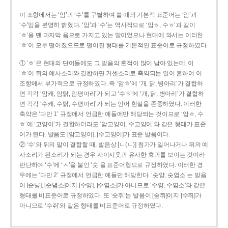
이 조항에서는 ‘암’과 ‘수’를 구별하여 쓸 때의 기본적 표준어는 ‘암’과
‘수’임을 분명히 밝혔다. ‘암’과 ‘수’는 역사적으로 ‘암ㅎ, 수ㅎ’과 같이
‘ㅎ’을 맨 마지막 음으로 가지고 있는 말이었으나 현대에 와서는 이러한
‘ㅎ’이 모두 떨어졌으므로 떨어진 형태를 기본적인 표준어로 규정하였다.
① ‘ㅎ’은 현대의 단어들에도 그 발음의 흔적이 많이 남아 있는데, 이
‘ㅎ’이 뒤의 예사소리와 결합하면 거센소리로 축약되는 일이 흔하여 이
조항에서 부가적으로 규정하였다. 즉 ‘암ㅎ’에 ‘개, 닭, 병아리’가 결합하
면 각각 ‘암캐, 암탉, 암평아리’가 되고 ‘수ㅎ’에 ‘개, 닭, 병아리’가 결합하
면 각각 ‘수캐, 수탉, 수평아리’가 되는 언어 현실을 존중하였다. 이러한
축약은 ‘다만 1’ 규정에서 언급한 예들에만 해당되는 것이므로 ‘암ㅎ, 수
ㅎ’에 ‘고양이’가 결합하더라도 ‘암고양이, 수고양이’와 같은 형태가 표준
어가 된다. 발음도 [암고양이], [수고양이]가 표준 발음이다.
② ‘수’와 뒤의 말이 결합할 때, 발음상 [ㄴ(ㄴ)] 첨가가 일어나거나 뒤의 예
사소리가 된소리가 되는 경우 사이시옷과 유사한 효과를 보이는 것이라
판단하여 ‘수’에 ‘ㅅ’을 붙인 ‘숫’을 표준어형으로 규정하였다. 이러한 경
우에는 ‘다만 2’ 규정에서 언급한 예들만 해당한다. ‘숫양, 숫염소’는 발음
이 [순냥], [순념소]이지 [수양], [수염소]가 아니므로 ‘수양, 수염소’와 같은
형태를 비표준어로 규정하였다. 또 ‘숫쥐’는 발음이 [숟쮜]이지 [수쥐]가
아니므로 ‘수쥐’와 같은 형태를 비표준어로 규정하였다.