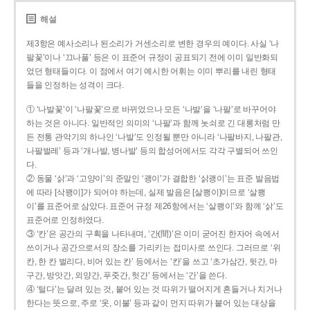
해설
제3항은 예사소리나 된소리가 거센소리로 변한 경우의 예이다. 사실 ‘나
팔꽃’이나 ‘끄나풀’ 등은 이 표준어 규정이 공표되기 전에 이미 일반화되
었던 형태들이다. 이 점에서 여기 예시한 어휘는 이미 뿌리를 내린 형태
들을 인정하는 성격이 크다.
① ‘나발꽃’이 ‘나팔꽃’으로 바뀌었으나 모든 ‘나발’을 ‘나팔’로 바꾸어야
하는 것은 아니다. 일반적인 의미의 ‘나팔’과 함께 놋쇠로 긴 대롱처럼 만
든 전통 관악기의 하나인 ‘나발’도 인정될 뿐만 아니라 ‘나팔바지, 나팔관,
나팔벌레’ 등과 ‘개나발, 병나발’ 등의 합성어에서도 각각 구별되어 쓰인
다.
② 동물 ‘삵’과 ‘고양이’의 준말인 ‘괭이’가 결합한 ‘삵괭이’는 표준 발음법
에 따라 [삭꽹이]가 되어야 하는데, 실제 발음은 [살쾡이]이므로 ‘살쾡
이’를 표준어로 삼았다. 표준어 규정 제26항에서는 ‘살쾡이’와 함께 ‘삵’도
표준어로 인정하였다.
③ ‘칸’은 공간의 구획을 나타내며, ‘간(間)’은 이미 굳어진 한자어 속에서
쓰이거나 공간으로서의 장소를 가리키는 접미사로 쓰인다. 그러므로 ‘위
칸, 한 칸 벌리다, 비어 있는 칸’ 등에서는 ‘칸’을 쓰고 ‘초가삼간, 뒷간, 마
구간, 방앗간, 외양간, 푸줏간, 헛간’ 등에서는 ‘간’을 쓴다.
④ ‘털다’는 달려 있는 것, 붙어 있는 것 따위가 떨어지게 흔들거나 치거나
한다는 뜻으로, 주로 ‘옷, 이불’ 등과 같이 먼지 따위가 붙어 있는 대상을