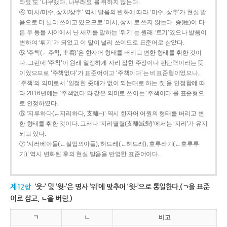
라요’도 ‘나무랬다, 나무래요’를 취하지 않는다.
④ ‘미시/미수, 상치/상추’ 역시 발음의 변화에 따라 ‘미수, 상추’가 현실 발
음으로 더 널리 쓰이고 있으므로 ‘미시, 상치’로 쓰지 않는다. 종(種)이 다
른 두 동물 사이에서 난 새끼를 말하는 ‘튀기’는 원래 ‘트기’였으나 발음이
변하여 ‘튀기’가 되었고 이 말이 널리 쓰이므로 표준어로 삼았다.
⑤ ‘주책(←주착, 主着)’은 한자어 형태를 버리고 변한 형태를 취한 것이
다. 그런데 ‘주착’이 원래 일정하게 자리 잡힌 주장이나 판단력이라는 뜻
이었으므로 ‘주책없다’가 표준어이고 ‘주책이다’는 비표준형이었으나,
‘주책’의 의미로서 ‘일정한 줏대가 없이 되는대로 하는 짓’을 인정함에 따
라 2016년에는 ‘주책없다’와 같은 의미로 쓰이는 ‘주책이다’를 표준형으
로 인정하였다.
⑥ ‘지루하다(←지리하다, 支離--)’ 역시 한자어 어원의 형태를 버리고 변
한 형태를 취한 것이다. 그러나 ‘지리멸렬(支離滅裂)’에서는 ‘지리’가 유지
되고 있다.
⑦ ‘시러베아들(←실업의아들), 허드레(←허드래), 호루라기(←호루루
기)’ 역시 변화된 후의 현실 발음을 반영한 표준어이다.
제12항
‘웃-’ 및 ‘윗-’은 명사 ‘위’에 맞추어 ‘윗-’으로 통일한다.(ㄱ을 표준
어로 삼고, ㄴ을 버림.)
ㄱ
ㄴ
비고