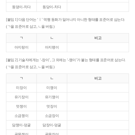
동댕이-치다
동당이-치다
[붙임 1] 다음 단어는 ‘ㅣ’ 역행 동화가 일어나지 아니한 형태를 표준어로 삼는다.
(ㄱ을 표준어로 삼고, ㄴ을 버림.)
ㄱ
ㄴ
비고
아지랑이
아지랭이
[붙임 2] 기술자에게는 ‘-장이’, 그 외에는 ‘-쟁이’가 붙는 형태를 표준어로 삼는다.
(ㄱ을 표준어로 삼고, ㄴ을 버림.)
ㄱ
ㄴ
비고
미장이
미쟁이
유기장이
유기쟁이
멋쟁이
멋장이
소금쟁이
소금장이
담쟁이-덩굴
담장이-덩굴
골목쟁이
골목장이