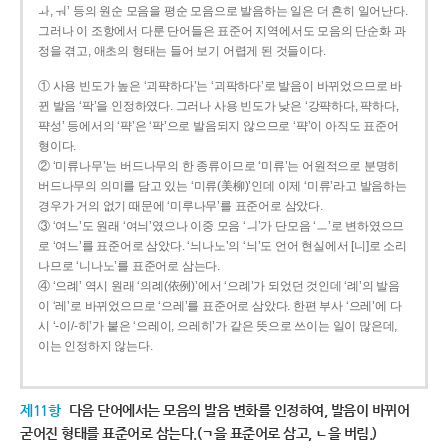
ㅘ, ㅝ’ 등의 원순 모음을 평순 모음으로 발음하는 일은 더 흔히 일어난다.
그러나 이 조항에서 다룬 단어들은 표준어 지역에서도 모음의 단순화 과
정을 겪고, 애초의 형태는 들어 보기 어렵게 된 것들이다.
① 사용 빈도가 높은 ‘괴퍅하다’는 ‘괴팍하다’로 발음이 바뀌었으므로 바
뀐 발음 ‘팍’을 인정하였다. 그러나 사용 빈도가 낮은 ‘강퍅하다, 퍅하다,
퍅성’ 등에서의 ‘퍅’은 ‘팍’으로 발음되지 않으므로 ‘퍅’이 아직도 표준어
형이다.
② ‘미류나무’는 버드나무의 한 종류이므로 ‘미류’는 어원적으로 분명히
버드나무의 의미를 담고 있는 ‘미류(美柳)’인데 이제 ‘미류’라고 발음하는
경우가 거의 없기 때문에 ‘미루나무’를 표준어로 삼았다.
③ ‘여느’도 원래 ‘여늬’였으나 이중 모음 ‘ㅢ’가 단모음 ‘ㅡ’로 변하였으므
로 ‘여느’를 표준어로 삼았다. ‘늬나노’의 ‘늬’도 언어 현실에서 [니]로 소리
나므로 ‘니나노’를 표준어로 삼는다.
④ ‘으례’ 역시 원래 ‘의례(依例)’에서 ‘으례’가 되었던 것인데 ‘례’의 발음
이 ‘레’로 바뀌었으므로 ‘으레’를 표준어로 삼았다. 한편 부사 ‘으레’에 다
시 ‘-이/-히’가 붙은 ‘으레이, 으레히’가 같은 뜻으로 쓰이는 일이 많은데,
이는 인정하지 않는다.
제11항
다음 단어에서는 모음의 발음 변화를 인정하여, 발음이 바뀌어
굳어진 형태를 표준어로 삼는다.(ㄱ을 표준어로 삼고, ㄴ을 버림.)