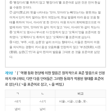
⑥ ‘뻗장다리’를 취하지 않고 ‘뻗정다리’를 표준어로 삼은 것은 언어 현실
을 수용한 것이다.
⑦ 금지(禁止)의 뜻을 나타내는 ‘앗아, 앗아라’는 빼앗는다는 원뜻과는 멀
어져서 단지 하지 말라는 뜻이 되었는데, 현실 발음에 따라 음성 모음 형
태를 취하여 ‘아서, 아서라’로 한 것이다. 어원 의식이 희박해졌으므로 어
법에 따라 ‘앗어, 앗어라’와 같이 적지 않고 ‘아서, 아서라’와 같이 적는다.
⑧ ‘오똑이’도 명사나 부사로 다 인정하지 않고 ‘오뚝이’만을 표준어로 정
하였다. ‘오똑하다’도 취하지 않고 ‘오뚝하다’를 표준어로 삼는다.
⑨ 다만, ‘부주, 사둔, 삼춘’은 널리 쓰이는 형태이나, 이들은 한자어 어원
을 의식하는 경향이 커서 음성 모음화를 인정하지 않고 ‘부조(扶助), 사돈
(査頓), 삼촌(三寸)’과 같이 한자어 발음을 그대로 쓴 것을 표준어로 삼았
다.
제9항
‘ㅣ’ 역행 동화 현상에 의한 발음은 원칙적으로 표준 발음으로 인정
하지 아니하되, 다만 다음 단어들은 그러한 동화가 적용된 형태를 표준어
로 삼는다.(ㄱ을 표준어로 삼고, ㄴ을 버림.)
ㄱ
ㄴ
비고
-내기
-나기
서울-, 시골-, 신출-, 풋-.
냄비
남비