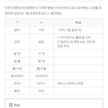
다만, 어원적으로 원형에 더 가까운 형태가 아직 쓰이고 있는 경우에는, 그것을 표
준어로 삼는다.(ㄱ을 표준어로 삼고, ㄴ을 버림.)
ㄱ
ㄴ
비고
갈비
가리
~구이, ~찜, 갈빗-대.
1. 사기 만드는 물레 밑 고리.
갓모
갈모
2. '갈모'는 갓 위에 쓰는, 유지로
만든 우비.
굴-젓
구-젓
말-곁
말-겻
물-수란
물-수랄
밀-뜨리다
미-뜨리다
적-이
저으기
적이-나, 적이나-하면.
휴지
수지
해설