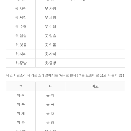
윗-사랑
웃-사랑
윗-세장
웃-세장
윗-수염
웃-수염
윗-입술
웃-입술
윗-잇몸
웃-잇몸
윗-자리
웃-자리
윗-중방
웃-중방
다만 1. 된소리나 거센소리 앞에서는 ‘위-’로 한다.(ㄱ을 표준어로 삼고, ㄴ을 버림.)
ㄱ
ㄴ
비고
위-짝
웃-짝
위-쪽
웃-쪽
위-채
웃-채
위-층
웃-층