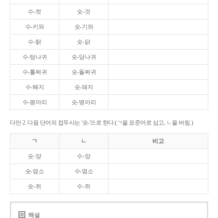
수-컷
숫-것
수-키와
숫-기와
수-탉
숫-닭
수-탕나귀
숫-당나귀
수-톨쩌귀
숫-돌쩌귀
수-퇘지
숫-돼지
수-평아리
숫-병아리
다만 2. 다음 단어의 접두사는 '숫-'으로 한다.(ㄱ을 표준어로 삼고, ㄴ을 버림.)
ㄱ
ㄴ
비고
숫-양
수-양
숫-염소
수-염소
숫-쥐
수-쥐
해설