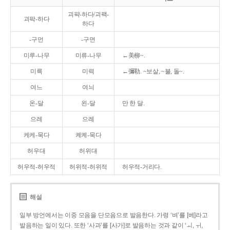
괴퍅-하다/괴팩-
괴팍-하다
하다
-구먼
-구면
미루-나무
미류-나무
←美柳~.
미륵
미력
←彌勒. ~보살, ~불, 돌~.
여느
여늬
온-달
왼-달
만 한 달.
으레
으례
케케-묵다
켸켸-묵다
허우대
허위대
허우적-허우적
허위적-허위적
허우적-거리다.
해설
일부 방언에서는 이중 모음을 단모음으로 발음한다. 가령 ‘벼’를 [베]라고
발음하는 일이 있다. 또한 ‘사과’를 [사가]로 발음하는 것과 같이 ‘ㅚ, ㅟ,