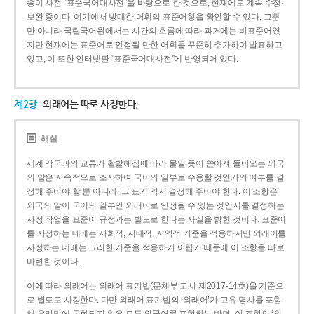
종이 사전 “표준국어대사전”을 바탕으로 한 것으로, 현재에도 계속 수정·
보완 중이다. 여기에서 방대한 어휘의 표준어형을 확인할 수 있다. 그뿐
만 아니라 국립국어원에서는 시간의 흐름에 따라 과거에는 비표준어였
지만 현재에는 표준어로 인정될 만한 어휘를 꾸준히 추가하여 발표하고
있고, 이 또한 인터넷판 “표준국어대사전”에 반영되어 있다.
제2항
외래어는 따로 사정한다.
해설
세계 각국과의 교류가 활발해짐에 따라 물밀 듯이 쏟아져 들어오는 외국
의 말은 지속적으로 조사하여 국어의 일부로 수용할 것인가의 여부를 결
정해 주어야 할 뿐 아니라, 그 표기 역시 결정해 주어야 한다. 이 조항은
외국의 말이 국어의 일부인 외래어로 인정될 수 있는 것인지를 결정하는
사정 작업을 표준어 규정과는 별도로 한다는 사실을 밝힌 것이다. 표준어
를 사정하는 데에는 사회적, 시대적, 지역적 기준을 적용하지만 외래어를
사정하는 데에는 그러한 기준을 적용하기 어렵기 때문에 이 조항을 따로
마련한 것이다.
이에 따라 외래어는 외래어 표기법(문체부 고시 제2017-14호)을 기준으
로 별도로 사정한다. 다만 외래어 표기법의 ‘외래어’가 고유 명사를 포함