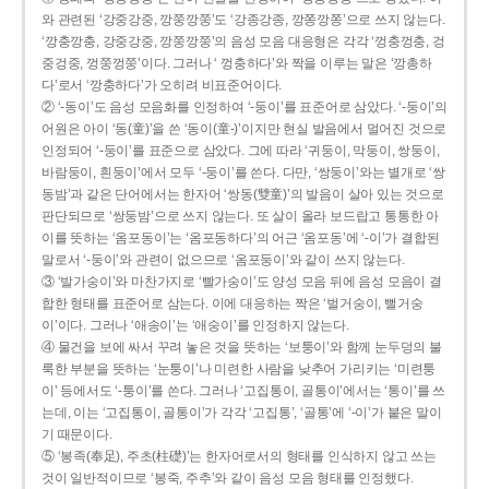
와 관련된 ‘강중강중, 깡쭝깡쭝’도 ‘강종강종, 깡쫑깡쫑’으로 쓰지 않는다.
‘깡충깡충, 강중강중, 깡쭝깡쭝’의 음성 모음 대응형은 각각 ‘껑충껑충, 겅
중겅중, 껑쭝껑쭝’이다. 그러나 ‘ 껑충하다’와 짝을 이루는 말은 ‘깡총하
다’로서 ‘깡충하다’가 오히려 비표준어이다.
② ‘-동이’도 음성 모음화를 인정하여 ‘-둥이’를 표준어로 삼았다. ‘-둥이’의
어원은 아이 ‘동(童)’을 쓴 ‘동이(童-)’이지만 현실 발음에서 멀어진 것으로
인정되어 ‘-둥이’를 표준으로 삼았다. 그에 따라 ‘귀둥이, 막둥이, 쌍둥이,
바람둥이, 흰둥이’에서 모두 ‘-둥이’를 쓴다. 다만, ‘쌍둥이’와는 별개로 ‘쌍
동밤’과 같은 단어에서는 한자어 ‘쌍동(雙童)’의 발음이 살아 있는 것으로
판단되므로 ‘쌍둥밤’으로 쓰지 않는다. 또 살이 올라 보드랍고 통통한 아
이를 뜻하는 ‘옴포동이’는 ‘옴포동하다’의 어근 ‘옴포동’에 ‘-이’가 결합된
말로서 ‘-둥이’와 관련이 없으므로 ‘옴포둥이’와 같이 쓰지 않는다.
③ ‘발가숭이’와 마찬가지로 ‘빨가숭이’도 양성 모음 뒤에 음성 모음이 결
합한 형태를 표준어로 삼는다. 이에 대응하는 짝은 ‘벌거숭이, 뻘거숭
이’이다. 그러나 ‘애송이’는 ‘애숭이’를 인정하지 않는다.
④ 물건을 보에 싸서 꾸려 놓은 것을 뜻하는 ‘보퉁이’와 함께 눈두덩의 불
룩한 부분을 뜻하는 ‘눈퉁이’나 미련한 사람을 낮추어 가리키는 ‘미련퉁
이’ 등에서도 ‘-퉁이’를 쓴다. 그러나 ‘고집통이, 골통이’에서는 ‘통이’를 쓰
는데, 이는 ‘고집통이, 골통이’가 각각 ‘고집통’, ‘골통’에 ‘-이’가 붙은 말이
기 때문이다.
⑤ ‘봉족(奉足), 주초(柱礎)’는 한자어로서의 형태를 인식하지 않고 쓰는
것이 일반적이므로 ‘봉죽, 주추’와 같이 음성 모음 형태를 인정했다.