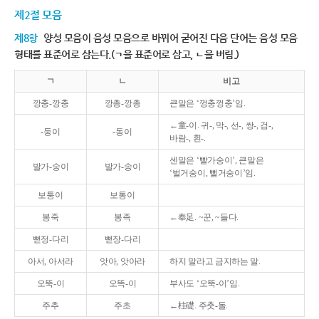
제2절 모음
제8항
양성 모음이 음성 모음으로 바뀌어 굳어진 다음 단어는 음성 모음
형태를 표준어로 삼는다.(ㄱ을 표준어로 삼고, ㄴ을 버림.)
ㄱ
ㄴ
비고
깡충-깡충
깡총-깡총
큰말은 ‘껑충껑충’임.
←童-이. 귀-, 막-, 선-, 쌍-, 검-,
-둥이
-동이
바람-, 흰-.
센말은 ‘빨가숭이’, 큰말은
발가-숭이
발가-송이
‘벌거숭이, 뻘거숭이’임.
보퉁이
보통이
봉죽
봉족
←奉足. ~꾼, ~들다.
뻗정-다리
뻗장-다리
아서, 아서라
앗아, 앗아라
하지 말라고 금지하는 말.
오뚝-이
오똑-이
부사도 ‘오뚝-이’임.
주추
주초
←柱礎. 주춧-돌.