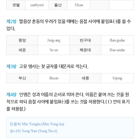
샛별
saetbyeol
울산
Ulsan
제2항
발음상 혼동의 우려가 있을 때에는 음절 사이에 붙임표(-)를 쓸 수
있다.
중앙
Jung-ang
반구대
Ban-gudae
세운
Se-un
해운대
Hae-undae
제3항
고유 명사는 첫 글자를 대문자로 적는다.
부산
Busan
세종
Sejong
제4항
인명은 성과 이름의 순서로 띄어 쓴다. 이름은 붙여 쓰는 것을 원
칙으로 하되 음절 사이에 붙임표(-)를 쓰는 것을 허용한다.( ( ) 안의 표기
를 허용함.)
민용하 Min Yongha (Min Yong-ha)
송나리 Song Nari (Song Na-ri)