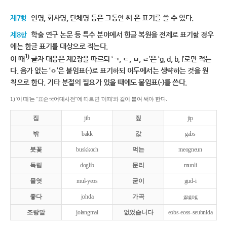
제7항
인명, 회사명, 단체명 등은 그동안 써 온 표기를 쓸 수 있다.
제8항
학술 연구 논문 등 특수 분야에서 한글 복원을 전제로 표기할 경우
에는 한글 표기를 대상으로 적는다.
1)
이 때
글자 대응은 제2장을 따르되 ‘ㄱ, ㄷ, ㅂ, ㄹ’은 ‘g, d, b, l’로만 적는
다. 음가 없는 ‘ㅇ’은 붙임표(-)로 표기하되 어두에서는 생략하는 것을 원
칙으로 한다. 기타 분절의 필요가 있을 때에도 붙임표(-)를 쓴다.
1) '이 때'는 "표준국어대사전"에 따르면 '이때'와 같이 붙여 써야 한다.
집
jib
짚
jip
밖
bakk
값
gabs
붓꽃
buskkoch
먹는
meogneun
독립
doglib
문리
munli
물엿
mul-yeos
굳이
gud-i
좋다
johda
가곡
gagog
조랑말
jolangmal
없었습니다
eobs-eoss-seubnida