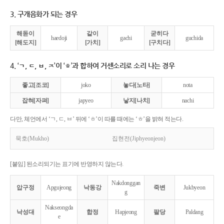
3. 구개음화가 되는 경우
해돋이
같이
굳히다
haedoji
gachi
guchida
[해도지]
[가치]
[구치다]
4. ‘ㄱ, ㄷ, ㅂ, ㅈ’이 ‘ㅎ’과 합하여 거센소리로 소리 나는 경우
좋고[조코]
joko
놓다[노타]
nota
잡혀[자펴]
japyeo
낳지[나치]
nachi
다만, 체언에서 ‘ㄱ, ㄷ, ㅂ’ 뒤에 ‘ㅎ’이 따를 때에는 ‘ㅎ’을 밝혀 적는다.
묵호(Mukho)
집현전(Jiphyeonjeon)
[붙임] 된소리되기는 표기에 반영하지 않는다.
Nakdonggan
압구정
Apgujeong
낙동강
죽변
Jukbyeon
g
Nakseongda
낙성대
합정
Hapjeong
팔당
Paldang
e