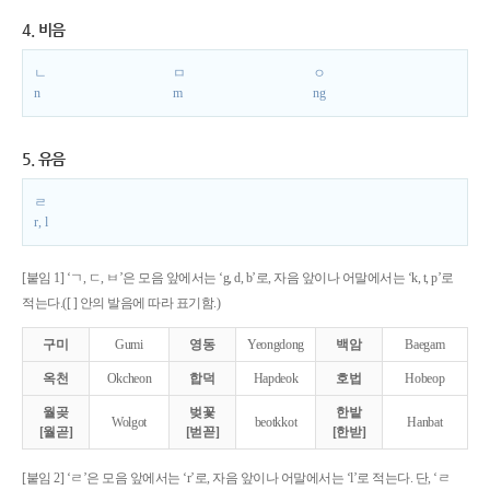
4. 비음
ㄴ
ㅁ
ㅇ
n
m
ng
5. 유음
ㄹ
r, l
[붙임 1] ‘ㄱ, ㄷ, ㅂ’은 모음 앞에서는 ‘g, d, b’로, 자음 앞이나 어말에서는 ‘k, t, p’로
적는다.([ ] 안의 발음에 따라 표기함.)
구미
Gumi
영동
Yeongdong
백암
Baegam
옥천
Okcheon
합덕
Hapdeok
호법
Hobeop
월곶
벚꽃
한밭
Wolgot
beotkkot
Hanbat
[월곧]
[벋꼳]
[한받]
[붙임 2] ‘ㄹ’은 모음 앞에서는 ‘r’로, 자음 앞이나 어말에서는 ‘l’로 적는다. 단, ‘ㄹ