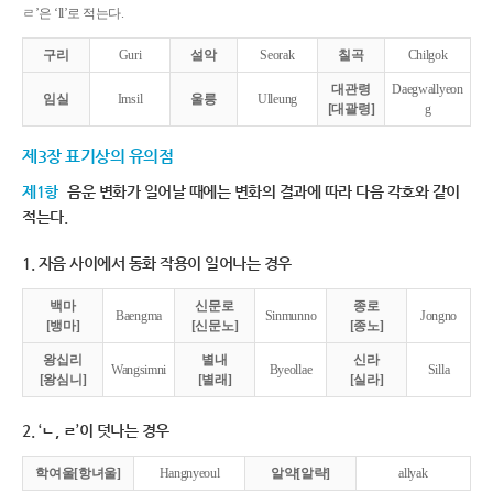
ㄹ’은 ‘ll’로 적는다.
구리
Guri
설악
Seorak
칠곡
Chilgok
대관령
Daegwallyeon
임실
Imsil
울릉
Ulleung
[대괄령]
g
제3장 표기상의 유의점
제1항
음운 변화가 일어날 때에는 변화의 결과에 따라 다음 각호와 같이
적는다.
1. 자음 사이에서 동화 작용이 일어나는 경우
백마
신문로
종로
Baengma
Sinmunno
Jongno
[뱅마]
[신문노]
[종노]
왕십리
별내
신라
Wangsimni
Byeollae
Silla
[왕심니]
[별래]
[실라]
2. ‘ㄴ, ㄹ’이 덧나는 경우
학여울[항녀울]
Hangnyeoul
알약[알략]
allyak