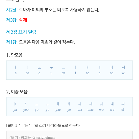
제2항
로마자 이외의 부호는 되도록 사용하지 않는다.
제3항
삭제
제2장 표기 일람
제1항
모음은 다음 각호와 같이 적는다.
1. 단모음
ㅏ
ㅓ
ㅗ
ㅜ
ㅡ
ㅣ
ㅐ
ㅔ
ㅚ
ㅟ
a
eo
o
u
eu
i
ae
e
oe
wi
2. 이중 모음
ㅑ
ㅕ
ㅛ
ㅠ
ㅒ
ㅖ
ㅘ
ㅙ
ㅝ
ㅞ
ㅢ
ya
yeo
yo
yu
yae
ye
wa
wae
wo
we
ui
[붙임 1] ‘ㅢ’는 ‘ㅣ’로 소리 나더라도 ui로 적는다.
(보기) 광희문 Gwanghuimun