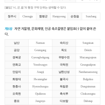
[붙임] ‘시, 군, 읍’의 행정 구역 단위는 생략할 수 있다.
청주시
Cheongju
함평군
Hampyeong
순창읍
Sunchang
제6항
자연 지물명, 문화재명, 인공 축조물명은 붙임표(-) 없이 붙여 쓴
다.
남산
Namsan
속리산
Songnisan
금강
Geumgang
독도
Dokdo
경복궁
Gyeongbokgung
무량수전
Muryangsujeon
연화교
Yeonhwagyo
극락전
Geungnakjeon
안압지
Anapji
남한산성
Namhansanseong
화랑대
Hwarangdae
불국사
Bulguksa
현충사
Hyeonchungsa
독립문
Dongnimmun
오죽헌
Ojukheon
촉석루
Chokseongnu
종묘
Jongmyo
다보탑
Dabotap