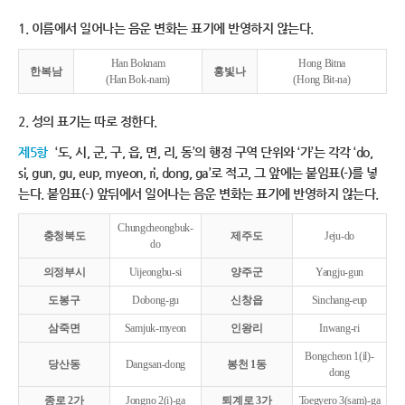
1. 이름에서 일어나는 음운 변화는 표기에 반영하지 않는다.
Han Boknam
Hong Bitna
한복남
홍빛나
(Han Bok-nam)
(Hong Bit-na)
2. 성의 표기는 따로 정한다.
제5항
‘도, 시, 군, 구, 읍, 면, 리, 동’의 행정 구역 단위와 ‘가’는 각각 ‘do,
si, gun, gu, eup, myeon, ri, dong, ga’로 적고, 그 앞에는 붙임표(-)를 넣
는다. 붙임표(-) 앞뒤에서 일어나는 음운 변화는 표기에 반영하지 않는다.
Chungcheongbuk-
충청북도
제주도
Jeju-do
do
의정부시
Uijeongbu-si
양주군
Yangju-gun
도봉구
Dobong-gu
신창읍
Sinchang-eup
삼죽면
Samjuk-myeon
인왕리
Inwang-ri
Bongcheon 1(il)-
당산동
Dangsan-dong
봉천 1동
dong
종로 2가
Jongno 2(i)-ga
퇴계로 3가
Toegyero 3(sam)-ga