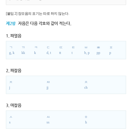
[붙임 2] 장모음의 표기는 따로 하지 않는다.
제2항
자음은 다음 각호와 같이 적는다.
1. 파열음
ㄱ
ㄲ
ㅋ
ㄷ
ㄸ
ㅌ
ㅂ
ㅃ
ㅍ
g, k
kk
k
d, t
tt
t
b, p
pp
p
2. 파찰음
ㅈ
ㅉ
ㅊ
j
jj
ch
3. 마찰음
ㅅ
ㅆ
ㅎ
s
ss
h